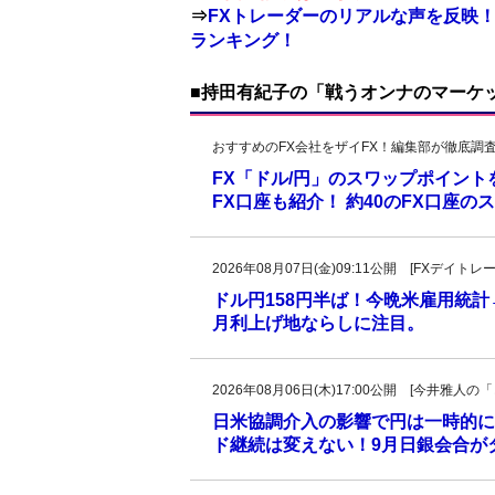
⇒
FXトレーダーのリアルな声を反映！
ランキング！
■持田有紀子の「戦うオンナのマーケ
おすすめのFX会社をザイFX！編集部が徹底調
FX「ドル/円」のスワップポイン
FX口座も紹介！ 約40のFX口座
2026年08月07日(金)09:11公開 [FXデイ
ドル円158円半ば！今晩米雇用統
月利上げ地ならしに注目。
2026年08月06日(木)17:00公開 [今井雅
日米協調介入の影響で円は一時的に
ド継続は変えない！9月日銀会合が