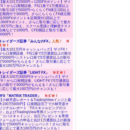
【最大101万2000円＋1200FXポイント】ザイ
FX！から口座開設後、FX口座で1万通貨以上
の取引1回で5000円+らくらくFX積立1回以上
定期買付で3000円。さらにらくらくFX積立開
設200FXポイント＆定期買付1回以上で
1000FXポイント。さらに取引量に応じて最大
100万円に加え、スクール受講と理解度テスト
合格などで1000円、CFD開設と取引で最大
4000円！
トレイダーズ証券「みんなのFX」
人気！
Ｎ
ＥＷ！
【最大101万円キャッシュバック】ザイFX！
から口座開設後、FX口座で5万通貨以上の取引
で5000円+シストレ口座で5万通貨以上の取引
で5000円がもらえる！ さらに取引量に応じて
最大100万円のチャンスも！
トレイダーズ証券「LIGHT FX」
ＮＥＷ！
【最大100万3000円キャッシュバック】ザイ
FX！から口座開設後、LIGHT FXで5万通貨以
上の取引で3000円がもらえる！さらに取引量
に応じて最大100万円のチャンスも！
JFX「MATRIX TRADER」
ＮＥＷ！
【小林芳彦レポート＆TradingViewインジと最
大100万5000円】口座開設完了で小林芳彦オ
リジナルレポート「FXスキャルピングのコ
ツ」およびTradingView専用インジケーター
「コバスキャインジ」当日プレゼント＆専用
フォームからの申込と合計1万通貨以上の新規
取引で5000円キャッシュバック！さらに取引
量に応じて最大100万円のチャンスも！