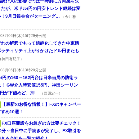
協調介入の影響で円は一時的に方向感を失
うだが、米ドル/円の円安トレンド継続は変
い！9月日銀会合がターニング…
（今井雅
年08月06日(木)15時29分公開
ぞれの解釈でもって鎮静化してきた中東情
ボラティリティ上がりかけたドル円またも
（持田有紀子）
年08月06日(木)13時20分公開
/円の160～162円台は日米当局の防衛ラ
！ GW介入時安値155円、神田シーリン
2円が下値めど、押…
（西原宏一）
【最新のお得な情報！】FXのキャンペー
すめ10選！
FX口座開設をお急ぎの方は要チェック！
30分～当日中に手続きが完了し、FX取引を
できる会社を一覧で紹介！