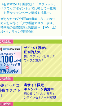
MT4おすすめFX口座比較！「スプレッド」
や「スワップポイント」で比較して一覧表
に！お得なキャンペーン情報も掲載中。
なぜあなたのダウ理論は機能しないのか？
田向宏行が導く「ダウ理論マスター講座」
～時間軸の基礎知識と実践編～ 【9/5（土）
会場+オンライン同時開催】
ザイFX！読者に
圧倒的人気！
狭いスプレッドと高いス
ワップが魅力！
当サイト限定
キャンペーン実施中
初心者にうれしい無料オ
ンラインセミナーが充実!