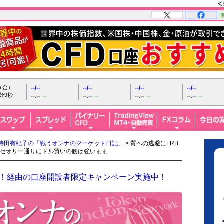
日（金）
--/--
--/--
--/--
--/--
分10秒
--.--
--
--.--
--
--.--
--
--.--
--
持田有紀子の「戦うオンナのマーケット日記」
> 質への逃避にFRB
セオリー通りにドル買いの腰は強いまま
FX！経由の口座開設者限定キャンペーン実施中！