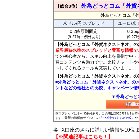
外為どっとコム「外貨
【総合3位】
外為どっとコム「
米ドル/円 スプレッド
ユーロ/米
0.2銭原則固定
0.3p
(9-27時・例外あり)
(9-2
【外為どっとコム「外貨ネクストネオ」の
業界最狭水準のスプレッドと豊富な情報で
ての初心者から、スキル向上を目指す中・
習コンテンツも魅力です。比較チャートや
トしてくれるツールも充実しています。
【外為どっとコム「外貨ネクストネオ」の
■外為どっとコム「外貨ネクストネオ」の
ントなどの他社との比較、キャンペーン情
▼外為どっと
※スプレッドはすべて例外あり。この表は2026年8月3日
ます。最新の情報はザイFX！の
「FX会社おすすめ比較」
や
各FX口座のさらに詳しい情報や10
【※関連記事はこちら！】