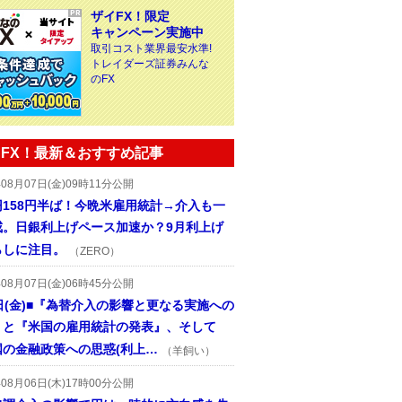
ザイFX！限定
キャンペーン実施中
取引コスト業界最安水準!
トレイダーズ証券みんな
のFX
FX！最新＆おすすめ記事
年08月07日(金)09時11分公開
円158円半ば！今晩米雇用統計→介入も一
戒。日銀利上げペース加速か？9月利上げ
らしに注目。
（ZERO）
年08月07日(金)06時45分公開
日(金)■『為替介入の影響と更なる実施への
』と『米国の雇用統計の発表』、そして
国の金融政策への思惑(利上…
（羊飼い）
年08月06日(木)17時00分公開