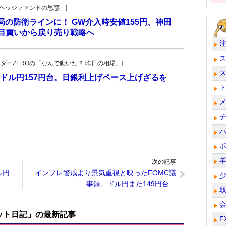
一の「ヘッジファンドの思惑」]
当局の防衛ラインに！ GW介入時安値155円、神田
し目買いから戻り売り戦略へ
トレーダーZEROの「なんで動いた？ 昨日の相場」]
ドル円157円台。日銀利上げペース上げざるを
次の記事
ル円
インフレ警戒より景気重視と映ったFOMC議
事録、ドル円また149円台…
ット日記」の最新記事
F