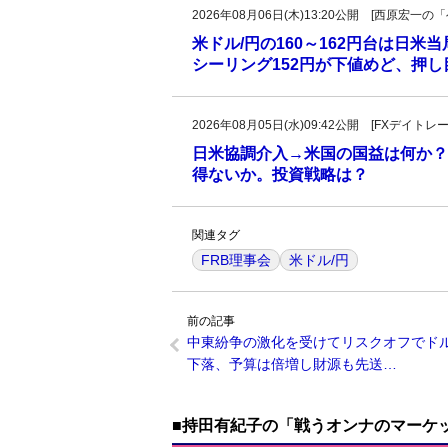
2026年08月06日(木)13:20公開 [西原宏
米ドル/円の160～162円台は日米
シーリング152円が下値めど、押
2026年08月05日(水)09:42公開 [FXデイ
日米協調介入→米国の国益は何か？
得ないか。投資戦略は？
関連タグ
FRB理事会
米ドル/円
前の記事
中東紛争の激化を受けてリスクオフでド
下落、予算は倍増し財源も先送…
■持田有紀子の「戦うオンナのマーケ