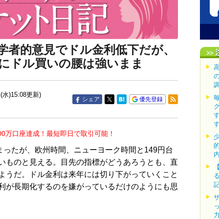
の学者的意見でドル金利低下だが、
にドル買いの腰は強いまま
(水)15:08更新)
シェア
優先登録
00万口座達成！最短即日で取引可能！
まったが、欧州時間、ニューヨーク時間と149円台
いものと見える。目先の指標がどうあろうとも、直
ようだ。ドル金利は来年には切り下がっていくこと
利が長期化するのを嫌がっているだけのようにも思