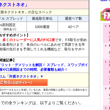
ネクストネオ」
外貨ネクストネオ」の主なスペック
ドル スプレッド
最低取引単位
通貨ペア数
ips原則固定
1000通貨
42ペア
7時・例外あり)
おすすめポイント】
、多くのトレーダーに人気のFX口座
です。FX取引が初め
上級者向けまで、各自のレベルにあわせて受講できる学
相場の先行きを予測してくれる機能など、取引をサポー
関連記事】
メリット・デメリットを解説！ スプレッド、スワップポイ
報や口座開設までの時間、必要書類も紹介！
コム「外貨ネクストネオ」▼
時点のデータをもとに作成しているため、最新の情報とは異なっている場合があり
、各FX会社の公式サイトなどで確認してください
位までの全ランキングは、以下よりご覧ください。