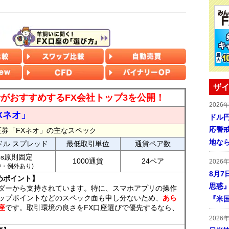
ザイ
読者がおすすめするFX会社トップ3を公開！
2026
Xネオ」
ドル
応警
証券「FXネオ」の主なスペック
地な
ドル スプレッド
最低取引単位
通貨ペア数
ips原則固定
1000通貨
24ペア
2026
7時・例外あり)
8月7
めポイント】
思惑
ダーから支持されています。特に、スマホアプリの操作
ップポイントなどのスペック面も申し分ないため、
あら
『米
座
です。取引環境の良さをFX口座選びで優先するなら、
2026