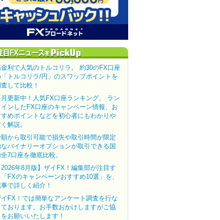
高金利で人気のトルコリラ。 約30のFX口座
の「トルコリラ/円」のスワップポイントを
調査して比較！
毎月更新中！人気FX口座ランキング。 ラン
クインしたFX口座のキャンペーン情報、お
すすめポイントなどを初心者にもわかりや
すく解説。
少額から取引可能で損失や取引時間が限定
的なバイナリーオプションが取引できる国
内全7口座を徹底比較。
【2026年8月版】ザイFX！編集部が注目す
る「FXのキャンペーンおすすめ10選」を、
記事で詳しく紹介！
ザイFX！では簡単なアンケート調査を行な
っております。お手数おかけしますがご協
力をお願いいたします！