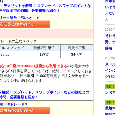
事】
日米
ト・デメリットを解説！ スプレッド、スワップポイントな
いそ
座開設までの時間、必要書類も紹介！
えな
リック証券「FXネオ」▼
人）
2026
それ
FXトレードの主なスペック
勢、
ドル スプレッド
最低取引単位
通貨ペア数
膠着
.3pips
1通貨
34ペア
2026
米ドル
なFX口座の1/1000の規模から取引できる
のが最大の特
インに
できるFX口座を探している方は、絶対にチェックしておき
評があり、1回の取引で1000万通貨まで注文が出せるの
グ15
らも長く使い続けられます。
注目！
トを解説！ スプレッド、スワップポイントなどの他社との
ンおす
時間、必要書類も紹介！
注目！
SBI FXトレード▼
最短
開始