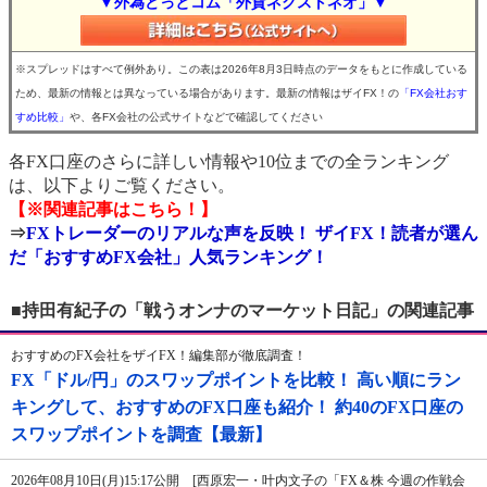
▼外為どっとコム「外貨ネクストネオ」▼
※スプレッドはすべて例外あり。この表は2026年8月3日時点のデータをもとに作成している
ため、最新の情報とは異なっている場合があります。最新の情報はザイFX！の
「FX会社おす
すめ比較」
や、各FX会社の公式サイトなどで確認してください
各FX口座のさらに詳しい情報や10位までの全ランキング
は、以下よりご覧ください。
【※関連記事はこちら！】
⇒
FXトレーダーのリアルな声を反映！ ザイFX！読者が選ん
だ「おすすめFX会社」人気ランキング！
■持田有紀子の「戦うオンナのマーケット日記」の関連記事
おすすめのFX会社をザイFX！編集部が徹底調査！
FX「ドル/円」のスワップポイントを比較！ 高い順にラン
キングして、おすすめのFX口座も紹介！ 約40のFX口座の
スワップポイントを調査【最新】
2026年08月10日(月)15:17公開 [西原宏一・叶内文子の「FX＆株 今週の作戦会