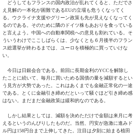
どうしてもフランスの国内政治が乱れてくると、ただでさ
え見解の一本化が困難であるEUの立場も危うくなってく
る。ウクライナ支援やグリーン政策も先が見えなくなってく
るのである。そのために隣のドイツ株もあおりを食っている
と言えよう。中国への自動車関税への意見も割れている。そ
ういうわけでここしばらくは、少なくとも６月後半のフラン
ス総選挙が終わるまでは、ユーロを積極的に買っていけな
い。
今日は日銀会合である。前回に長期金利のYCCを解除し
たことに続いて、毎月に買いためる国債の量を減額するとい
う見方が大勢であった。これはあくまでも金融正常化の一途
である。とくに金融引き締めだといって騒ぐほど引き締め感
はない。まだまだ金融政策は緩和的なのである。
しかし結果としては、減額を決めただけで金額は来月に考
えるというのんびりしたものだ。当然、円安が急激に進みド
ル円は158円台まで上伸してきた。注目は夕刻に始まる植田