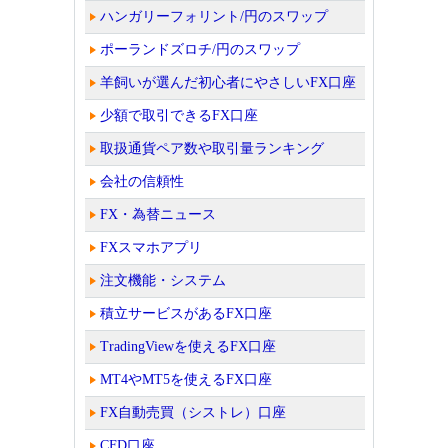
ハンガリーフォリント/円のスワップ
ポーランドズロチ/円のスワップ
羊飼いが選んだ初心者にやさしいFX口座
少額で取引できるFX口座
取扱通貨ペア数や取引量ランキング
会社の信頼性
FX・為替ニュース
FXスマホアプリ
注文機能・システム
積立サービスがあるFX口座
TradingViewを使えるFX口座
MT4やMT5を使えるFX口座
FX自動売買（シストレ）口座
CFD口座