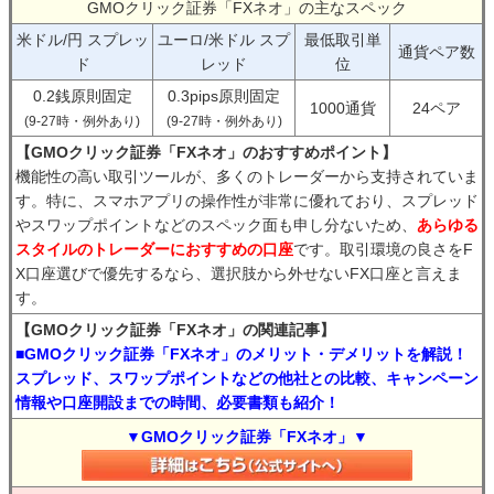
GMOクリック証券「FXネオ」の主なスペック
米ドル/円 スプレッ
ユーロ/米ドル スプ
最低取引単
通貨ペア数
ド
レッド
位
0.2銭原則固定
0.3pips原則固定
1000通貨
24ペア
(9-27時・例外あり)
(9-27時・例外あり)
【GMOクリック証券「FXネオ」のおすすめポイント】
機能性の高い取引ツールが、多くのトレーダーから支持されていま
す。特に、スマホアプリの操作性が非常に優れており、スプレッド
やスワップポイントなどのスペック面も申し分ないため、
あらゆる
スタイルのトレーダーにおすすめの口座
です。取引環境の良さをF
X口座選びで優先するなら、選択肢から外せないFX口座と言えま
す。
【GMOクリック証券「FXネオ」の関連記事】
■GMOクリック証券「FXネオ」のメリット・デメリットを解説！
スプレッド、スワップポイントなどの他社との比較、キャンペーン
情報や口座開設までの時間、必要書類も紹介！
▼GMOクリック証券「FXネオ」▼