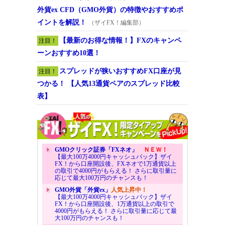
外貨ex CFD（GMO外貨）の特徴やおすすめポ
イントを解説！
（ザイFX！編集部）
【最新のお得な情報！】FXのキャンペ
注目！
ーンおすすめ10選！
スプレッドが狭いおすすめFX口座が見
注目！
つかる！ 【人気13通貨ペアのスプレッド比較
表】
GMOクリック証券「FXネオ」
ＮＥＷ！
【最大100万4000円キャッシュバック】ザイ
FX！から口座開設後、FXネオで1万通貨以上
の取引で4000円がもらえる！ さらに取引量に
応じて最大100万円のチャンスも！
GMO外貨「外貨ex」
人気上昇中！
【最大100万4000円キャッシュバック】ザイ
FX！から口座開設後、1万通貨以上の取引で
4000円がもらえる！ さらに取引量に応じて最
大100万円のチャンスも！