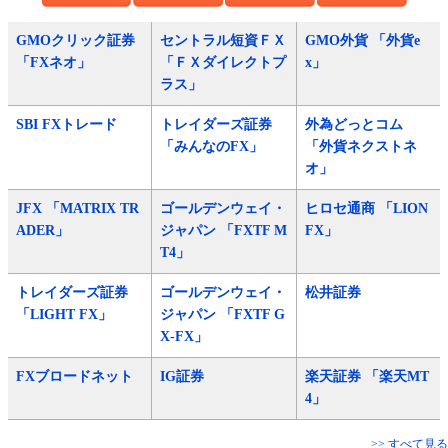
GMOクリック証券
セントラル短資ＦＸ
GMO外貨 「外貨e
「FXネオ」
「ＦＸダイレクトプ
x」
ラス」
SBI FXトレード
トレイダーズ証券
外為どっとコム
「みんなのFX」
「外貨ネクストネ
オ」
JFX 「MATRIX TR
ゴールデンウェイ・
ヒロセ通商 「LION
ADER」
ジャパン 「FXTF M
FX」
T4」
トレイダーズ証券
ゴールデンウェイ・
松井証券
「LIGHT FX」
ジャパン 「FXTF G
X-FX」
FXブロードネット
IG証券
楽天証券 「楽天MT
4」
>> すべて見る