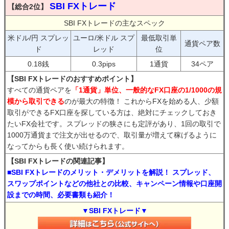
SBI FXトレード
【総合2位】
SBI FXトレードの主なスペック
米ドル/円 スプレッ
ユーロ/米ドル スプ
最低取引単
通貨ペア数
ド
レッド
位
0.18銭
0.3pips
1通貨
34ペア
【SBI FXトレードのおすすめポイント】
すべての通貨ペアを
「1通貨」単位、一般的なFX口座の1/1000の規
模から取引できる
のが最大の特徴！ これからFXを始める人、少額
取引ができるFX口座を探している方は、絶対にチェックしておき
たいFX会社です。スプレッドの狭さにも定評があり、1回の取引で
1000万通貨まで注文が出せるので、取引量が増えて稼げるように
なってからも長く使い続けられます。
【SBI FXトレードの関連記事】
■SBI FXトレードのメリット・デメリットを解説！ スプレッド、
スワップポイントなどの他社との比較、キャンペーン情報や口座開
設までの時間、必要書類も紹介！
▼SBI FXトレード▼