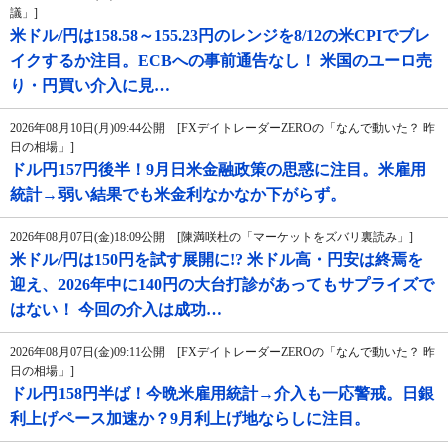
議」]
米ドル/円は158.58～155.23円のレンジを8/12の米CPIでブレ
イクするか注目。ECBへの事前通告なし！ 米国のユーロ売
り・円買い介入に見…
2026年08月10日(月)09:44公開 [FXデイトレーダーZEROの「なんで動いた？ 昨
日の相場」]
ドル円157円後半！9月日米金融政策の思惑に注目。米雇用
統計→弱い結果でも米金利なかなか下がらず。
2026年08月07日(金)18:09公開 [陳満咲杜の「マーケットをズバリ裏読み」]
米ドル/円は150円を試す展開に!? 米ドル高・円安は終焉を
迎え、2026年中に140円の大台打診があってもサプライズで
はない！ 今回の介入は成功…
2026年08月07日(金)09:11公開 [FXデイトレーダーZEROの「なんで動いた？ 昨
日の相場」]
ドル円158円半ば！今晩米雇用統計→介入も一応警戒。日銀
利上げペース加速か？9月利上げ地ならしに注目。