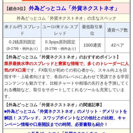
外為どっとコム「外貨ネクストネオ」
【総合3位】
外為どっとコム「外貨ネクストネオ」の主なスペック
米ドル/円 スプレッ
ユーロ/米ドル スプ
最低取引単
通貨ペア数
ド
レッド
位
0.2銭原則固定
0.3pips原則固定
1000通貨
42ペア
(9-27時・例外あり)
(9-27時・例外あり)
【外為どっとコム「外貨ネクストネオ」のおすすめポイント】
業界最狭水準のスプレッドと豊富な情報で、多くのトレーダーに人
気のFX口座
です。FX取引が初めての初心者から、スキル向上を目
指す中・上級者向けまで、各自のレベルにあわせて受講できる学習
コンテンツも魅力です。比較チャートや相場の先行きを予測してく
れる機能など、取引をサポートしてくれるツールも充実していま
す。
【外為どっとコム「外貨ネクストネオ」の関連記事】
■外為どっとコム「外貨ネクストネオ」のメリット・デメリットを
解説！ スプレッド、スワップポイントなどの他社との比較、キャ
ンペーン情報や口座開設までの時間、必要書類も紹介！