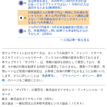
安は終焉を迎え、2026年中に140円の大台打診
があってもサプライズではない！ 今回の介入は
成功するとみる(陳満咲杜)
日米協調介入の影響で円は一時的に方向感を失
いそうだが、米ドル/円の円安トレンド継続は変
えない！9月日銀会合がターニングポイントと
なるか？(今井雅人)
ドル円157円後半！9月日米金融政策の思惑に注
目。米雇用統計→弱い結果でも米金利なかなか
下がらず。(ZERO)
>>人気記事一覧を見る
当ウェブサイトにおけるデータは、セントラル短資ＦＸ、クォンツ・リサーチ、
ＤＺＨフィナンシャルリサーチ、フィスコから情報の提供を受けております。
本ウェブサイト「ザイFX！」は、情報の提供を目的として運営しており、投
資、その他の行動を勧誘する目的では運営しておりません。通貨ペアの選択、売
買レートなど投資の最終決定は、お客様ご自身の判断でなさるようにお願いいた
します。さらに詳しいことは
「免責事項」
、
「プライバシー・ポリシー、著作
権」
のページをご確認ください。
当サイト「ザイFX！」の運営元：株式会社ダイヤモンド・フィナンシャル・リ
サーチ
株主：株式会社ダイヤモンド社（100％）
加入協会：一般社団法人日本暗号資産ビジネス協会（ＪＣＢＡ）