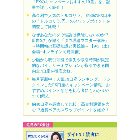
「FXのキャンペーンおすすめ10選」を、記
事で詳しく紹介！
高金利で人気のトルコリラ。 約30のFX口座
の「トルコリラ/円」のスワップポイントを
調査して比較！
なぜあなたのダウ理論は機能しないのか？
田向宏行が導く「ダウ理論マスター講座」
～時間軸の基礎知識と実践編～ 【9/5（土）
会場+オンライン同時開催】
少額から取引可能で損失や取引時間が限定
的なバイナリーオプションが取引できる国
内全7口座を徹底比較。
毎月更新中！人気FX口座ランキング。 ラン
クインしたFX口座のキャンペーン情報、お
すすめポイントなどを初心者にもわかりや
すく解説。
約40口座を調査して比較！高金利通貨を含
む12通貨ペアのスワップポイントを紹介！
ザイFX！読者に