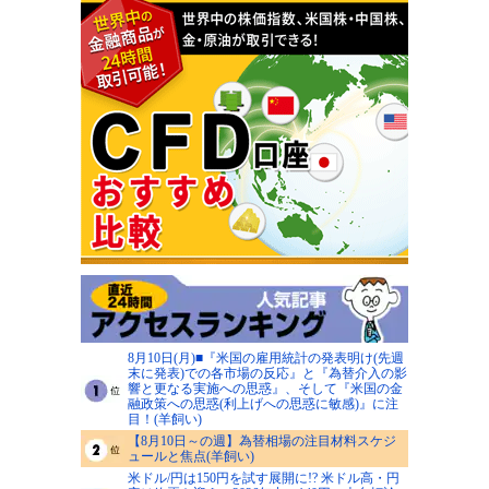
8月10日(月)■『米国の雇用統計の発表明け(先週
末に発表)での各市場の反応』と『為替介入の影
響と更なる実施への思惑』、そして『米国の金
融政策への思惑(利上げへの思惑に敏感)』に注
目！(羊飼い)
【8月10日～の週】為替相場の注目材料スケジ
ュールと焦点(羊飼い)
米ドル/円は150円を試す展開に!? 米ドル高・円