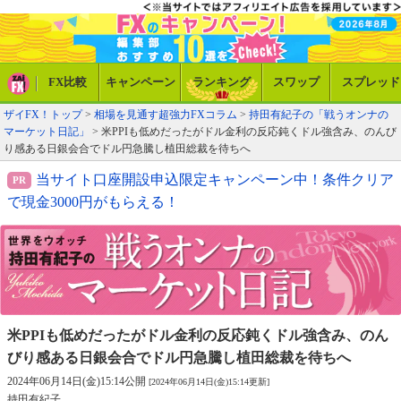
FX比較
キャンペーン
ランキング
スワップ
スプレッド
ザイFX！トップ
>
相場を見通す超強力FXコラム
>
持田有紀子の「戦うオンナの
マーケット日記」
> 米PPIも低めだったがドル金利の反応鈍くドル強含み、のんび
り感ある日銀会合でドル円急騰し植田総裁を待ちへ
当サイト口座開設申込限定キャンペーン中！条件クリア
で現金3000円がもらえる！
米PPIも低めだったがドル金利の反応鈍くドル強含み、
のん
びり感ある日銀会合でドル円急騰し植田総裁を待ちへ
2024年06月14日(金)15:14公開
[2024年06月14日(金)15:14更新]
持田有紀子