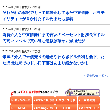
2026年08月06日(木)15:29公開
それぞれの解釈でもって鎮静化してきた中東情勢、ボラテ
ィリティ上がりかけたドル円またも膠着
2026年08月05日(水)13:33公開
為替介入と中東情勢にまで言及のベッセント財務長官ドル
円高いレベルで買い進む意欲は確かに減退だが
2026年08月04日(火)15:37公開
米国の介入で米債売りの懸念やわらぎドル金利も低下、た
だ演出効果でのドル円下落はあまり続かないかも
>>最新記事一覧へ