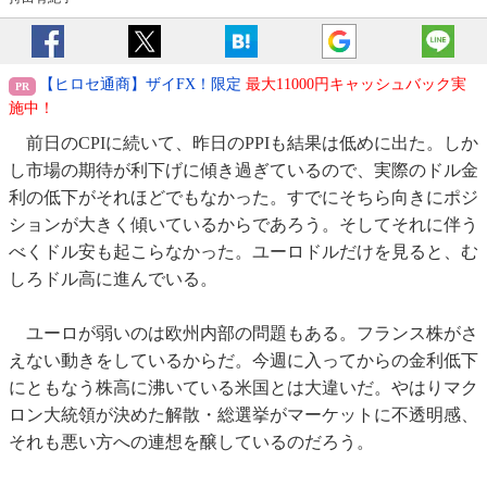
【ヒロセ通商】ザイFX！限定
最大11000円キャッシュバック実
施中！
前日のCPIに続いて、昨日のPPIも結果は低めに出た。しか
し市場の期待が利下げに傾き過ぎているので、実際のドル金
利の低下がそれほどでもなかった。すでにそちら向きにポジ
ションが大きく傾いているからであろう。そしてそれに伴う
べくドル安も起こらなかった。ユーロドルだけを見ると、む
しろドル高に進んでいる。
ユーロが弱いのは欧州内部の問題もある。フランス株がさ
えない動きをしているからだ。今週に入ってからの金利低下
にともなう株高に沸いている米国とは大違いだ。やはりマク
ロン大統領が決めた解散・総選挙がマーケットに不透明感、
それも悪い方への連想を醸しているのだろう。