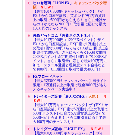
ヒロセ通商「LION FX」
キャッシュバック増
額
ＮＥＷ！
【最大100万7000円キャッシュバック】ザイ
FX！から口座開設後、英ポンド/円1万通貨以
上の取引で5000円がもらえる！ さらに他社か
らのりかえなら2000円！ 取引量に応じて最大
100万円のチャンスも！
外為どっとコム「外貨ネクストネオ」
【最大101万2000円＋1200FXポイント】ザイ
FX！から口座開設後、FX口座で1万通貨以上
の取引1回で5000円+らくらくFX積立1回以上定
期買付で3000円。さらにらくらくFX積立開設
200FXポイント＆定期買付1回以上で1000FXポ
イント。さらに取引量に応じて最大100万円に
加え、スクール受講と理解度テスト合格など
で1000円、CFD開設と取引で最大4000円！
FXブロードネット
【最大6万3000円キャッシュバック】当サイト
限定！1万通貨以上の取引で現金3000円がもら
えるキャンペーン実施中！
トレイダーズ証券「みんなのFX」
人気！
Ｎ
ＥＷ！
【最大101万円キャッシュバック】ザイFX！か
ら口座開設後、FX口座で5万通貨以上の取引で
5000円+シストレ口座で5万通貨以上の取引で
5000円がもらえる！ さらに取引量に応じて最
大100万円のチャンスも！
トレイダーズ証券「LIGHT FX」
ＮＥＷ！
【最大100万3000円キャッシュバック】ザイ