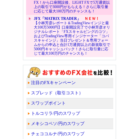
FX！から口座開設後、LIGHT FXで5万通貨以
上の取引で3000円がもらえる！さらに取引量
に応じて最大100万円のチャンスも！
JFX「MATRIX TRADER」
ＮＥＷ！
【小林芳彦レポート＆TradingViewインジと最
大100万5000円】口座開設完了で小林芳彦オリ
ジナルレポート「FXスキャルピングのコツ」
およびTradingView専用インジケーター「コバ
スキャインジ」当日プレゼント＆専用フォー
ムからの申込と合計1万通貨以上の新規取引で
5000円キャッシュバック！さらに取引量に応
じて最大100万円のチャンスも！
注目のFXキャンペーン
スプレッド（取引コスト）
スワップポイント
トルコリラ/円のスワップ
メキシコペソ/円のスワップ
チェココルナ/円のスワップ