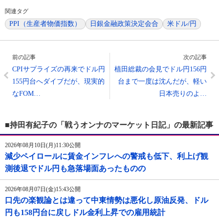
関連タグ
PPI（生産者物価指数）
日銀金融政策決定会合
米ドル/円
前の記事
次の記事
CPIサプライズの再来でドル円
植田総裁の会見でドル円156円
155円台へダイブだが、現実的
台まで一度は沈んだが、軽い
なFOM…
日本売りのよ…
■持田有紀子の「戦うオンナのマーケット日記」の最新記事
2026年08月10日(月)11:30公開
減少ペイロールに賃金インフレへの警戒も低下、利上げ観
測後退でドル円も急落場面あったものの
2026年08月07日(金)15:43公開
口先の楽観論とは違って中東情勢は悪化し原油反発、ドル
円も158円台に戻しドル金利上昇での雇用統計