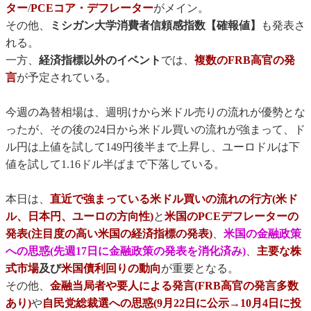
ター
/
PCEコア・デフレーター
がメイン。
その他、
ミシガン大学消費者信頼感指数【確報値】
も発表さ
れる。
一方、
経済指標以外のイベント
では、
複数のFRB高官の発
言
が予定されている。
今週の為替相場は、週明けから米ドル売りの流れが優勢とな
ったが、その後の24日から米ドル買いの流れが強まって、ド
ル円は上値を試して149円後半まで上昇し、ユーロドルは下
値を試して1.16ドル半ばまで下落している。
本日は、
直近で強まっている米ドル買いの流れの行方(米ド
ル、日本円、ユーロの方向性)
と
米国のPCEデフレーターの
発表(注目度の高い米国の経済指標の発表)
、
米国の金融政策
への思惑(先週17日に金融政策の発表を消化済み)
、
主要な株
式市場
及び
米国債利回りの動向
が重要となる。
その他、
金融当局者や要人による発言(FRB高官の発言多数
あり)
や
自民党総裁選への思惑(9月22日に公示→10月4日に投