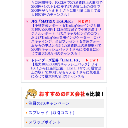
ら口座開設後、FX口座で5万通貨以上の取引で
5000円+シストレ口座で5万通貨以上の取引で
5000円がもらえる！ さらに取引量に応じて最
大100万円のチャンスも！
JFX「MATRIX TRADER」
ＮＥＷ！
【小林芳彦レポート＆TradingViewインジと最
大100万5000円】口座開設完了で小林芳彦オリ
ジナルレポート「FXスキャルピングのコツ」
およびTradingView専用インジケーター「コバ
スキャインジ」当日プレゼント＆専用フォー
ムからの申込と合計1万通貨以上の新規取引で
5000円キャッシュバック！さらに取引量に応
じて最大100万円のチャンスも！
トレイダーズ証券「LIGHT FX」
ＮＥＷ！
【最大100万3000円キャッシュバック】ザイ
FX！から口座開設後、LIGHT FXで5万通貨以
上の取引で3000円がもらえる！さらに取引量
に応じて最大100万円のチャンスも！
注目のFXキャンペーン
スプレッド（取引コスト）
スワップポイント