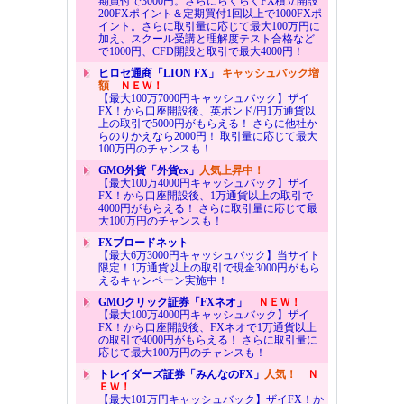
期買付で3000円。さらにらくらくFX積立開設
200FXポイント＆定期買付1回以上で1000FXポ
イント。さらに取引量に応じて最大100万円に
加え、スクール受講と理解度テスト合格など
で1000円、CFD開設と取引で最大4000円！
ヒロセ通商「LION FX」
キャッシュバック増
額
ＮＥＷ！
【最大100万7000円キャッシュバック】ザイ
FX！から口座開設後、英ポンド/円1万通貨以
上の取引で5000円がもらえる！ さらに他社か
らのりかえなら2000円！ 取引量に応じて最大
100万円のチャンスも！
GMO外貨「外貨ex」
人気上昇中！
【最大100万4000円キャッシュバック】ザイ
FX！から口座開設後、1万通貨以上の取引で
4000円がもらえる！ さらに取引量に応じて最
大100万円のチャンスも！
FXブロードネット
【最大6万3000円キャッシュバック】当サイト
限定！1万通貨以上の取引で現金3000円がもら
えるキャンペーン実施中！
GMOクリック証券「FXネオ」
ＮＥＷ！
【最大100万4000円キャッシュバック】ザイ
FX！から口座開設後、FXネオで1万通貨以上
の取引で4000円がもらえる！ さらに取引量に
応じて最大100万円のチャンスも！
トレイダーズ証券「みんなのFX」
人気！
Ｎ
ＥＷ！
【最大101万円キャッシュバック】ザイFX！か