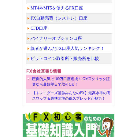
MT4やMT5を使えるFX口座
FX自動売買（シストレ）口座
CFD口座
バイナリーオプション口座
読者が選んだFX口座人気ランキング！
ビットコイン取引所・販売所を比較
圧倒的人気で100万口座達成！ GMOクリック証
券なら最短即日で取引OK！
【トレイダーズ証券みんなのFX】最高水準の高
スワップ＆最狭水準の低スプレッドが魅力！