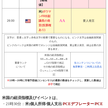
【確報
値】
米)
ボウマ
ンFRB副
26:00
議長の発
要人発言
言(投票権
あり)
文字が、普通→太字→赤色太字の順番で重要なものになる。ピンク太字は金融政策関連
のもの。
ピンクのバックは米国の材料でオレンジは金融政策関連、黄は要人発言、緑は企業の決
算を表す。
米国の経済指標は
SS→S→AA→A→BB→B
重要ランク
→Cの7段階で表記
当コンテンツについての
について
その他の経済指標は
免罪事項・ご利用上注意点
◎→○→△→×の4段階で表
記
※
15時～20時に市場予想値(コンセンサス)の最新の数値をチェックし、更新した数値は
赤字
で表記
米国の経済指標及びイベントは、
・21時30分：
米)個人所得
/
個人支出
/
PCEデフレーター
/
PCE