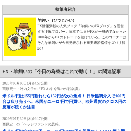
執筆者紹介
羊飼い （ひつじかい）
FX情報満載の人気ブログ「羊飼いのFXブログ」を運営
する凄腕ブロガー。日本ではまだFXが一般的でなかった
2001年からFXのトレードを続けている。このコーナーは
そんな羊飼いが今日発表される重要経済指標をズバリ解
説！
FX・羊飼いの「今日の為替はこれで動く！」の関連記事
2026年08月03日(月)14:57公開
西原宏一・叶内文子の「FX＆株 今週の作戦会議」
米ドル/円は155円割れなら152円が次の焦点！ 日米協調介入で160円
台は戻り売りへ。米国がユーロ/円で円買い、欧州通貨のクロス円の
反落が続くか注目
2026年07月30日(木)16:17公開
西原宏一の「ヘッジファンドの思惑」