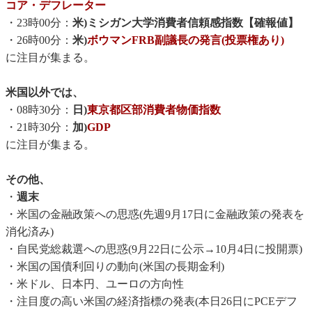
コア・デフレーター
・23時00分：
米)ミシガン大学消費者信頼感指数【確報値】
・26時00分：
米)
ボウマンFRB副議長の発言(投票権あり)
に注目が集まる。
米国以外では、
・08時30分：
日)
東京都区部消費者物価指数
・21時30分：
加)
GDP
に注目が集まる。
その他、
・
週末
・米国の金融政策への思惑(先週9月17日に金融政策の発表を
消化済み)
・自民党総裁選への思惑(9月22日に公示→10月4日に投開票)
・米国の国債利回りの動向(米国の長期金利)
・米ドル、日本円、ユーロの方向性
・注目度の高い米国の経済指標の発表(本日26日にPCEデフ