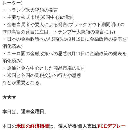
レーター)
・トランプ米大統領の発言
・主要な株式市場(米国中心)の動向
・金融当局者や要人による発言(ブラックアウト期間明けの
FRB高官の発言に注目。トランプ米大統領の発言にも)
・日本の金融政策への思惑(先週9月19日に金融政策の発表を
消化済み)
・ユーロ圏の金融政策への思惑(9月11日に金融政策の発表を
消化済み)
・原油と金を中心とした商品市場の動向
・米国と各国の関税交渉の行方や思惑
などが重要となる。
★★★
本日は、
週末金曜日
。
本日の
米国の経済指標
は、
個人所得
/
個人支出
/
PCEデフレー