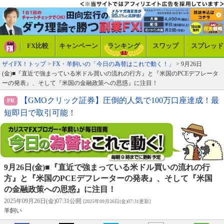
FX比較
キャンペーン
ランキング
スワップ
スプレッド
ザイFX！トップ
>
FX・羊飼いの「今日の為替はこれで動く！」
> 9月26日
(金)■『直近で強まっている米ドル買いの流れの行方』と『米国のPCEデフレータ
ーの発表』、そして『米国の金融政策への思惑』に注目！
【GMOクリック証券】圧倒的人気で100万口座達成！最
短即日で取引可能！
9月26日(金)■『直近で強まっている米ドル買いの流れの行
方』と『米国のPCEデフレーターの発表』、そして『米国
の金融政策への思惑』に注目！
2025年09月26日(金)07:31公開
[2025年09月26日(金)07:31更新]
羊飼い