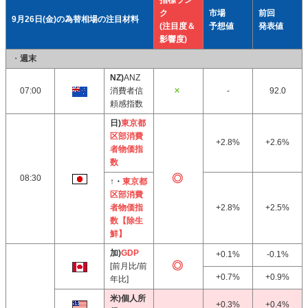
指標ラン
ク
市場
前回
9月26日(金)の為替相場の注目材料
(注目度＆
予想値
発表値
影響度)
・
週末
NZ)
ANZ
07:00
消費者信
-
92.0
頼感指数
日)
東京都
区部消費
+2.8%
+2.6%
者物価指
数
08:30
↑・
東京都
区部消費
者物価指
+2.8%
+2.5%
数【除生
鮮】
加)
GDP
+0.1%
-0.1%
[前月比/前
+0.7%
+0.9%
年比]
米)個人所
+0.3%
+0.4%