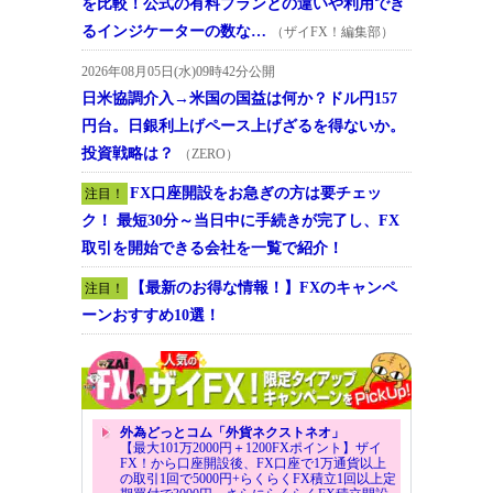
を比較！公式の有料プランとの違いや利用でき
るインジケーターの数な…
（ザイFX！編集部）
2026年08月05日(水)09時42分公開
日米協調介入→米国の国益は何か？ドル円157
円台。日銀利上げペース上げざるを得ないか。
投資戦略は？
（ZERO）
FX口座開設をお急ぎの方は要チェッ
注目！
ク！ 最短30分～当日中に手続きが完了し、FX
取引を開始できる会社を一覧で紹介！
【最新のお得な情報！】FXのキャンペ
注目！
ーンおすすめ10選！
外為どっとコム「外貨ネクストネオ」
【最大101万2000円＋1200FXポイント】ザイ
FX！から口座開設後、FX口座で1万通貨以上
の取引1回で5000円+らくらくFX積立1回以上定