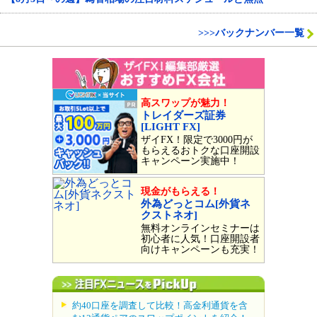
>>>バックナンバー一覧
高スワップが魅力！
トレイダーズ証券
[LIGHT FX]
ザイFX！限定で3000円が
もらえるおトクな口座開設
キャンペーン実施中！
現金がもらえる！
外為どっとコム[外貨ネ
クストネオ]
無料オンラインセミナーは
初心者に人気！口座開設者
向けキャンペーンも充実！
約40口座を調査して比較！高金利通貨を含