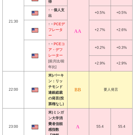
得
↑・個人支
+0.5%
+0.5%
出
21:30
↑・
PCEデ
フレータ
+2.7%
+2.6%
ー
↑・
PCEコ
+0.2%
+0.3%
ア・デフ
レーター
[前月比/前
+2.9%
+2.9%
年比]
米)バーキ
ン：リッ
チモンド
22:00
要人発言
連銀総裁
の発言(投
票権なし)
米)ミシガ
ン大学消
費者信頼
23:00
55.4
55.4
感指数