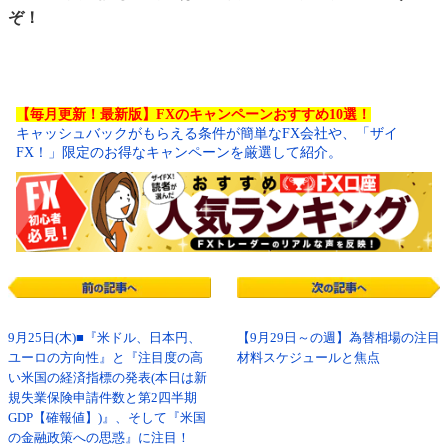
ぞ！
【毎月更新！最新版】FXのキャンペーンおすすめ10選！
キャッシュバックがもらえる条件が簡単なFX会社や、「ザイ
FX！」限定のお得なキャンペーンを厳選して紹介。
9月25日(木)■『米ドル、日本円、
【9月29日～の週】為替相場の注目
ユーロの方向性』と『注目度の高
材料スケジュールと焦点
い米国の経済指標の発表(本日は新
規失業保険申請件数と第2四半期
GDP【確報値】)』、そして『米国
の金融政策への思惑』に注目！