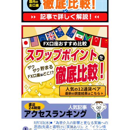
8月5日(水)■『為替介入の影響と更なる実施への
思惑(先週と週明けに実施あり)』と『イラン情