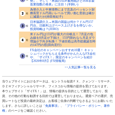
勢』、そして『米国のADP雇用統計とISM非製
造業指数の発表』に注目！(羊飼い)
為替介入と中東情勢にまで言及のベッセント財
務長官ドル円高いレベルで買い進む意欲は確か
に減退だが(持田有紀子)
日米協調介入→米国の国益は何か？ドル円157
円台。日銀利上げペース上げざるを得ないか。
投資戦略は？(ZERO)
米ドル/円は155円が最大の分岐点！ 7月足の包
み線を8月足が下抜け、155円割れなら月足ダウ
理論が下向き転換！ 下値目処は高市総裁誕生時
の147円の窓(田向宏行)
FX会社のキャンペーンおすすめ10選！ キャッ
シュバックがもらえる条件がかんたんなFX会社
や、「ザイFX！」限定のキャンペーンを紹介
【2026年8月】(FX情報局)
>>人気記事一覧を見る
当ウェブサイトにおけるデータは、セントラル短資ＦＸ、クォンツ・リサーチ、
ＤＺＨフィナンシャルリサーチ、フィスコから情報の提供を受けております。
本ウェブサイト「ザイFX！」は、情報の提供を目的として運営しており、投
資、その他の行動を勧誘する目的では運営しておりません。通貨ペアの選択、売
買レートなど投資の最終決定は、お客様ご自身の判断でなさるようにお願いいた
します。さらに詳しいことは
「免責事項」
、
「プライバシー・ポリシー、著作
権」
のページをご確認ください。