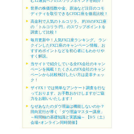
む12通貨ペアのスワップポイントを紹介！
世界の株価指数や金、原油など注目のコモ
ディティを取引できるCFD口座を徹底比較！
高金利で人気のトルコリラ。 約30のFX口座
の「トルコリラ/円」のスワップポイントを
調査して比較！
毎月更新中！人気FX口座ランキング。 ラン
クインしたFX口座のキャンペーン情報、お
すすめポイントなどを初心者にもわかりや
すく解説。
当サイトで紹介している全FX会社のキャン
ペーンを掲載！たくさんのFX会社のキャン
ペーンから比較検討したい方は是非チェッ
ク！
ザイFX！では簡単なアンケート調査を行な
っております。お手数おかけしますがご協
力をお願いいたします！
なぜあなたのダウ理論は機能しないのか？
田向宏行が導く「ダウ理論マスター講座」
～時間軸の基礎知識と実践編～ 【9/5（土）
会場+オンライン同時開催】