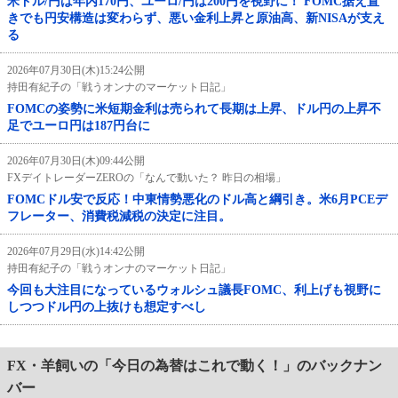
米ドル/円は年内170円、ユーロ/円は200円を視野に！ FOMC据え置
きでも円安構造は変わらず、悪い金利上昇と原油高、新NISAが支え
る
2026年07月30日(木)15:24公開
持田有紀子の「戦うオンナのマーケット日記」
FOMCの姿勢に米短期金利は売られて長期は上昇、ドル円の上昇不
足でユーロ円は187円台に
2026年07月30日(木)09:44公開
FXデイトレーダーZEROの「なんで動いた？ 昨日の相場」
FOMCドル安で反応！中東情勢悪化のドル高と綱引き。米6月PCEデ
フレーター、消費税減税の決定に注目。
2026年07月29日(水)14:42公開
持田有紀子の「戦うオンナのマーケット日記」
今回も大注目になっているウォルシュ議長FOMC、利上げも視野に
しつつドル円の上抜けも想定すべし
FX・羊飼いの「今日の為替はこれで動く！」のバックナン
バー