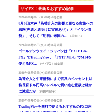
ザイFX！最新＆おすすめ記事
2026年08月06日(木)06時50分公開
8月6日(木)■『為替介入の影響と更なる実施への
思惑(先週と週明けに実施あり)』と『イラン情
勢』、そして『明日に米国の…
（羊飼い）
2026年08月05日(水)13時56分公開
ゴールデンウェイ・ジャパンは「FXTF GX-
FX」でTradingView、「FXTF MT4」でMT4を
使えるFX…
（ザイFX！編集部）
2026年08月05日(水)13時33分公開
為替介入と中東情勢にまで言及のベッセント財
務長官ドル円高いレベルで買い進む意欲は確か
に減退だが
（持田有紀子）
2026年08月05日(水)13時10分公開
TradingViewを無料で使えるおすすめのFX口座