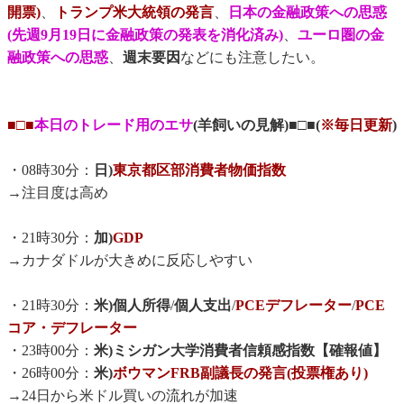
開票)
、
トランプ米大統領の発言
、
日本の金融政策への思惑
(先週9月19日に金融政策の発表を消化済み)
、
ユーロ圏の金
融政策への思惑
、
週末要因
などにも注意したい。
■□■
本日のトレード用のエサ
(羊飼いの見解)■□■(
※毎日更新
)
・08時30分：
日)
東京都区部消費者物価指数
→注目度は高め
・21時30分：
加)
GDP
→カナダドルが大きめに反応しやすい
・21時30分：
米)個人所得
/
個人支出
/
PCEデフレーター
/
PCE
コア・デフレーター
・23時00分：
米)ミシガン大学消費者信頼感指数【確報値】
・26時00分：
米)
ボウマンFRB副議長の発言(投票権あり)
→24日から米ドル買いの流れが加速