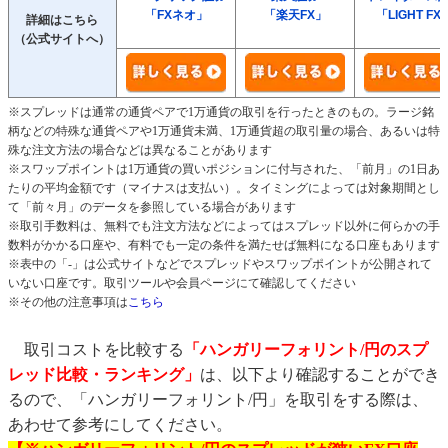
「FXネオ」
「楽天FX」
「LIGHT FX
詳細はこちら
（公式サイトへ）
※スプレッドは通常の通貨ペアで1万通貨の取引を行ったときのもの。ラージ銘
柄などの特殊な通貨ペアや1万通貨未満、1万通貨超の取引量の場合、あるいは特
殊な注文方法の場合などは異なることがあります
※スワップポイントは1万通貨の買いポジションに付与された、「前月」の1日あ
たりの平均金額です（マイナスは支払い）。タイミングによっては対象期間とし
て「前々月」のデータを参照している場合があります
※取引手数料は、無料でも注文方法などによってはスプレッド以外に何らかの手
数料がかかる口座や、有料でも一定の条件を満たせば無料になる口座もあります
※表中の「-」は公式サイトなどでスプレッドやスワップポイントが公開されて
いない口座です。取引ツールや会員ページにて確認してください
※その他の注意事項は
こちら
取引コストを比較する
「ハンガリーフォリント/円のスプ
レッド比較・ランキング」
は、以下より確認することができ
るので、「ハンガリーフォリント/円」を取引をする際は、
あわせて参考にしてください。