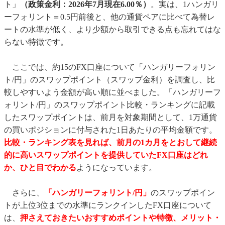
ト」
（政策金利：2026年7月現在6.00％）
。実は、1ハンガリ
ーフォリント＝0.5円前後と、他の通貨ペアに比べて為替レ
ートの水準が低く、より少額から取引できる点も忘れてはな
らない特徴です。
ここでは、約15のFX口座について「ハンガリーフォリン
ト/円」のスワップポイント（スワップ金利）を調査し、比
較しやすいよう金額が高い順に並べました。「ハンガリーフ
ォリント/円」のスワップポイント比較・ランキングに記載
したスワップポイントは、前月を対象期間として、1万通貨
の買いポジションに付与された1日あたりの平均金額です。
比較・ランキング表を見れば、前月の1カ月をとおして継続
的に高いスワップポイントを提供していたFX口座はどれ
か、ひと目でわかる
ようになっています。
さらに、
「ハンガリーフォリント/円」
のスワップポイン
トが上位3位までの水準にランクインしたFX口座について
は、
押さえておきたいおすすめポイントや特徴、メリット・