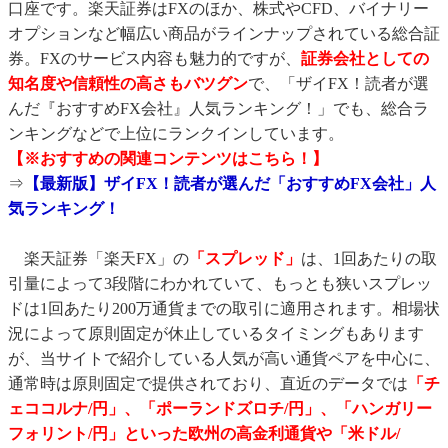
口座です。楽天証券はFXのほか、株式やCFD、バイナリー
オプションなど幅広い商品がラインナップされている総合証
券。FXのサービス内容も魅力的ですが、
証券会社としての
知名度や信頼性の高さもバツグン
で、「ザイFX！読者が選
んだ『おすすめFX会社』人気ランキング！」でも、総合ラ
ンキングなどで上位にランクインしています。
【※おすすめの関連コンテンツはこちら！】
⇒
【最新版】ザイFX！読者が選んだ「おすすめFX会社」人
気ランキング！
楽天証券「楽天FX」の
「スプレッド」
は、1回あたりの取
引量によって3段階にわかれていて、もっとも狭いスプレッ
ドは1回あたり200万通貨までの取引に適用されます。相場状
況によって原則固定が休止しているタイミングもあります
が、当サイトで紹介している人気が高い通貨ペアを中心に、
通常時は原則固定で提供されており、直近のデータでは
「チ
ェココルナ/円」、「ポーランドズロチ/円」、「ハンガリー
フォリント/円」といった欧州の高金利通貨や「米ドル/