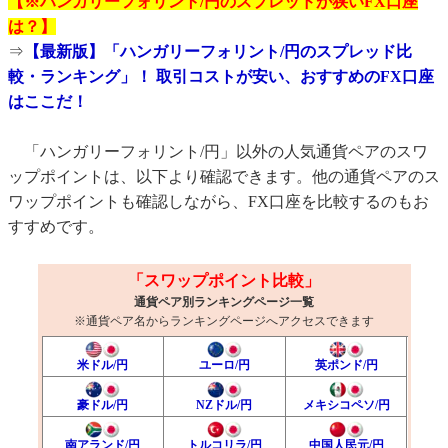
【※ハンガリーフォリント/円のスプレッドが狭いFX口座
は？】
⇒
【最新版】「ハンガリーフォリント/円のスプレッド比
較・ランキング」！ 取引コストが安い、おすすめのFX口座
はここだ！
「ハンガリーフォリント/円」以外の人気通貨ペアのスワ
ップポイントは、以下より確認できます。他の通貨ペアのス
ワップポイントも確認しながら、FX口座を比較するのもお
すすめです。
「スワップポイント比較」
通貨ペア別ランキングページ一覧
※通貨ペア名からランキングページへアクセスできます
米ドル/円
ユーロ/円
英ポンド/円
豪ドル/円
NZドル/円
メキシコペソ/円
南アランド/円
トルコリラ/円
中国人民元/円