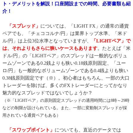
ト・デメリットを解説！口座開設までの時間、必要書類も紹
介！
「スプレッド」
については、「LIGHT FX」の通常の通貨
ペアでも、「チェココルナ/円」は業界トップ水準、「米ド
ル/円」は上位3位水準となっていますが、
「LIGHTペア」で
は、それよりもさらに狭いケースもあります
。たとえば「米
ドル/円」の「LIGHTペア」のスプレッドは一般的なボリュ
ームゾーンである0.2銭よりも狭い0.18銭原則固定、「ユー
ロ/円」も一般的なボリュームゾーンである0.4銭よりも狭い
0.38銭原則固定です（※）。初心者はもちろん、一部の大口
トレーダーを除けば、多くのFXトレーダーにとってかなり
魅力的なスプレッドではないでしょうか？
（※「LIGHTペア」の原則固定スプレッドの適用時間には8時～29時
などの制限が設けられている。また、一部に変動制スプレッドが採
用されている通貨ペアもある）
「スワップポイント」
についても、直近のデータでは