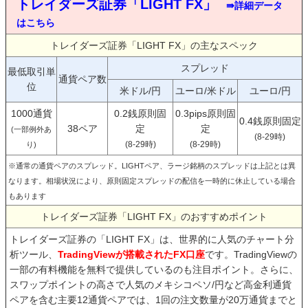
トレイダーズ証券「LIGHT FX」
⇛詳細データ
はこちら
トレイダーズ証券「LIGHT FX」の主なスペック
スプレッド
最低取引単
通貨ペア数
位
米ドル/円
ユーロ/米ドル
ユーロ/円
1000通貨
0.2銭原則固
0.3pips原則固
0.4銭原則固定
38ペア
定
定
(一部例外あ
(8-29時)
(8-29時)
(8-29時)
り)
※通常の通貨ペアのスプレッド。LIGHTペア、ラージ銘柄のスプレッドは上記とは異
なります。相場状況により、原則固定スプレッドの配信を一時的に休止している場合
もあります
トレイダーズ証券「LIGHT FX」のおすすめポイント
トレイダーズ証券の「LIGHT FX」は、世界的に人気のチャート分
析ツール、
TradingViewが搭載されたFX口座
です。TradingViewの
一部の有料機能を無料で提供しているのも注目ポイント。さらに、
スワップポイントの高さで人気のメキシコペソ/円など高金利通貨
ペアを含む主要12通貨ペアでは、1回の注文数量が20万通貨までと