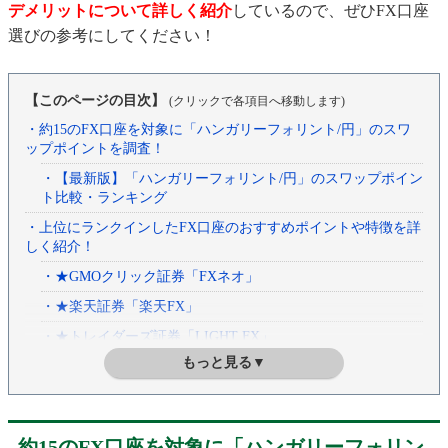
デメリットについて詳しく紹介
しているので、ぜひFX口座
選びの参考にしてください！
【このページの目次】
(クリックで各項目へ移動します)
・約15のFX口座を対象に「ハンガリーフォリント/円」のスワ
ップポイントを調査！
・【最新版】「ハンガリーフォリント/円」のスワップポイン
ト比較・ランキング
・上位にランクインしたFX口座のおすすめポイントや特徴を詳
しく紹介！
・★GMOクリック証券「FXネオ」
・★楽天証券「楽天FX」
・★トレイダーズ証券「LIGHT FX」
もっと見る▼
・「ハンガリーフォリント」の基礎知識と最新情報をロンドン
在住・松崎美子さんが紹介！
・「下半期スワップポイントランキング」で、半年間に付与さ
れたスワップポイントを確認！
約15のFX口座を対象に「ハンガリーフォリン