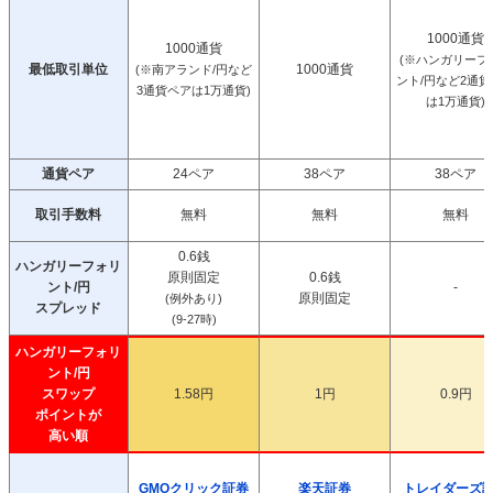
1000通貨
1000通貨
(※ハンガリーフ
最低取引単位
1000通貨
(※南アランド/円など
ント/円など2通
3通貨ペアは1万通貨)
は1万通貨)
通貨ペア
24ペア
38ペア
38ペア
取引手数料
無料
無料
無料
0.6銭
ハンガリーフォリ
原則固定
0.6銭
ント/円
-
原則固定
(例外あり)
スプレッド
(9-27時)
ハンガリーフォリ
ント/円
スワップ
1.58円
1円
0.9円
ポイントが
高い順
GMOクリック証券
楽天証券
トレイダーズ