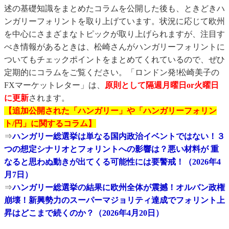
述の基礎知識をまとめたコラムを公開した後も、ときどきハ
ンガリーフォリントを取り上げています。状況に応じて欧州
を中心にさまざまなトピックが取り上げられますが、注目す
べき情報があるときは、松崎さんがハンガリーフォリントに
ついてもチェックポイントをまとめてくれているので、ぜひ
定期的にコラムをご覧ください。「ロンドン発!松崎美子の
FXマーケットレター」は、
原則として隔週月曜日or火曜日
に更新
されます。
【追加公開された「ハンガリー」や「ハンガリーフォリン
ト/円」に関するコラム】
⇒
ハンガリー総選挙は単なる国内政治イベントではない！３
つの想定シナリオとフォリントへの影響は？悪い材料が 重
なると思わぬ動きが出てくる可能性には要警戒！（2026年4
月7日）
⇒
ハンガリー総選挙の結果に欧州全体が震撼！オルバン政権
崩壊！新興勢力のスーパーマジョリティ達成でフォリント上
昇はどこまで続くのか？（2026年4月20日）