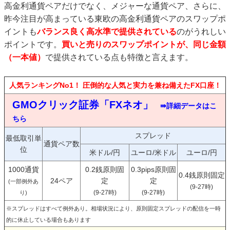
高金利通貨ペアだけでなく、メジャーな通貨ペア、さらに、
昨今注目が高まっている東欧の高金利通貨ペアのスワップポ
イントも
バランス良く高水準で提供されている
のがうれしい
ポイントです。
買いと売りのスワップポイントが、同じ金額
（一本値）
で提供されている点も特徴と言えます。
人気ランキングNo1！ 圧倒的な人気と実力を兼ね備えたFX口座！
GMOクリック証券「FXネオ」
⇛詳細データはこ
ちら
スプレッド
最低取引単
通貨ペア数
位
米ドル/円
ユーロ/米ドル
ユーロ/円
1000通貨
0.2銭原則固
0.3pips原則固
0.4銭原則固定
24ペア
定
定
(一部例外あ
(9-27時)
(9-27時)
(9-27時)
り)
※スプレッドはすべて例外あり。相場状況により、原則固定スプレッドの配信を一時
的に休止している場合もあります