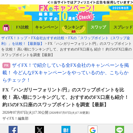
FX比較
キャンペーン
ランキング
スワップ
スプレッド
ザイFX！トップ
>
FX会社おすすめ比較
>
FXの「スワップポイント（スワップ金
利）」を比較！【最新版】
> FX「ハンガリーフォリント/円」のスワップポイント
を 比較！ 高い順にランキングして、おすすめのFX口座も 紹介！ 約15のFX口座の
スワップポイントを調査【最新】
ザイFX！で紹介している全FX会社のキャンペーンを掲
載！ 今どんなFXキャンペーンをやっているのか、こちらか
らチェック！
FX「ハンガリーフォリント/円」のスワップポイントを
比
較！ 高い順にランキングして、おすすめのFX口座も
紹介！
約15のFX口座のスワップポイントを調査【最新】
2026年07月07日(火)17:30公開
[2026年07月07日(火)17:30更新]
ザイFX！編集部