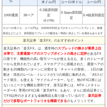
位
米ドル/円
ユーロ/米ドル
ユーロ/円
0.2銭原則固
0.3pips原則固
1000通貨
38ペア
定
0.4銭原則固定
定
(9-27時)
※ユーロ/米ドル、ユーロ/円は、2026年8月8日までのキャンペーンスプレッド。相場
状況などにより、原則固定スプレッドの配信を一時的に休止している場合もあります
楽天証券「楽天FX」のおすすめポイント
楽天証券の「楽天FX」は、通常時の
スプレッドの狭さが業界上位
水準で、主要通貨ペアのスワップポイントの高さに定評
があるFX
口座です。機能性の高い取引ツールが使える点も、多くのトレーダ
ーから支持されています。スマホアプリに搭載された、通貨ペアの
動きを25種類のパターンに分類する「チャートの形状」、1日の値
動き・現在のレベル・トレンドが1つの画面に集約され、「ASスピ
ード発注」も使える「サイクルメーター」など、他のFX口座には
ないユニークな機能も便利です。楽天証券には、MT4（メタトレ
ーダー4）専用のFX口座「楽天MT4」もあり、さらに総合証券とし
てFX以外のさまざまな金融商品も取り扱っているので、
楽天証券
だけで多彩なポートフォリオを構築できる
のもメリットです。