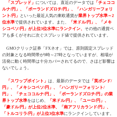
「スプレッド」
については、直近のデータでは
「チェココ
ルナ/円」、「ポーランドズロチ/円」、「ハンガリーフォリ
ント/円」
といった最近人気の東欧通貨が
業界トップ水準～2
位水準
で提供されています。また、
「米ドル/円」、「メキ
シコペソ/円」が
上位3位水準にランクイン、
その他の通貨ペ
アも多くがそれに次ぐスプレッド値で提供されています。
GMOクリック証券「FXネオ」では、原則固定スプレッド
の対象となる時間帯が9時～27時となっていますが、相場が
活発に動く時間帯は十分カバーされてるので、さほど影響は
ないでしょう。
「スワップポイント」
は、最新のデータでは
「英ポンド/
円」、「メキシコペソ/円」、「ハンガリーフォリント/
円」、「チェココルナ/円」、「ポーランドズロチ/円」の業
界トップ水準
をはじめ、
「米ドル/円」、「ユーロ/円」、
「豪ドル/円」が上位2位水準
、「南アフリカランド/円」、
「トルコリラ/円」
が上位3位水準
にランクインしています。