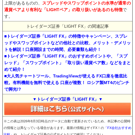
上限があるものの、
スプレッドやスワップポイントの水準が通常の
通貨ペアより有利な「LIGHTペア」の取り扱いがあるのも特徴
で
す。
トレイダーズ証券「LIGHT FX」の関連記事
■トレイダーズ証券「LIGHT FX」の特徴やキャンペーン、スプレ
ッドやスワップポイントなどの他社との比較、メリット・デメリッ
トを解説！口座開設までの時間、必要書類も紹介！
■トレイダーズ証券「LIGHT FX」のおすすめポイントや、「スプ
レッド」「スワップポイント」「取り扱い通貨ペア数」などをまと
めて紹介！
■大人気チャートツール、TradingViewが使える FX口座を徹底比
較。有料機能を無料で使える 口座が複数！ ロシア製MT4のピンチ
で脚光!?
▼トレイダーズ証券「LIGHT FX」▼
※この表は2026年8月3日時点のデータに自動で更新されているため、本記事の公開時
の情報とは異なっている場合があります。最新の情報はザイFX！の
「FX会社おすすめ
比較」
や、トレイダーズ証券の公式サイトなどで確認してください