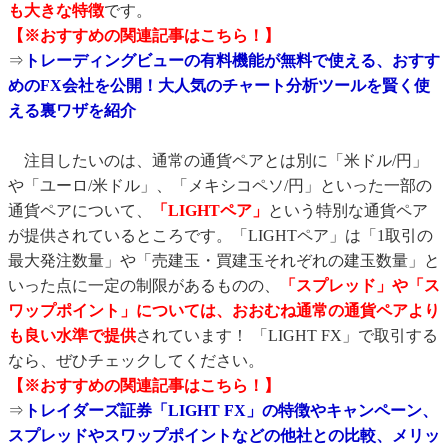
も大きな特徴
です。
【※おすすめの関連記事はこちら！】
⇒
トレーディングビューの有料機能が無料で使える、おすす
めのFX会社を公開！大人気のチャート分析ツールを賢く使
える裏ワザを紹介
注目したいのは、通常の通貨ペアとは別に「米ドル/円」
や「ユーロ/米ドル」、「メキシコペソ/円」といった一部の
通貨ペアについて、
「LIGHTペア」
という特別な通貨ペア
が提供されているところです。「LIGHTペア」は「1取引の
最大発注数量」や「売建玉・買建玉それぞれの建玉数量」と
いった点に一定の制限があるものの、
「スプレッド」や「ス
ワップポイント」については、おおむね通常の通貨ペアより
も良い水準で提供
されています！ 「LIGHT FX」で取引する
なら、ぜひチェックしてください。
【※おすすめの関連記事はこちら！】
⇒
トレイダーズ証券「LIGHT FX」の特徴やキャンペーン、
スプレッドやスワップポイントなどの他社との比較、メリッ