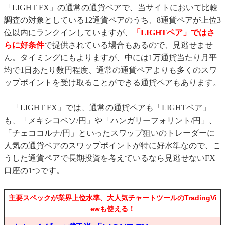
「LIGHT FX」の通常の通貨ペアで、当サイトにおいて比較
調査の対象としている12通貨ペアのうち、8通貨ペアが上位3
位以内にランクインしていますが、
「LIGHTペア」ではさ
らに好条件
で提供されている場合もあるので、見逃せませ
ん。タイミングにもよりますが、中には1万通貨当たり月平
均で1日あたり数円程度、通常の通貨ペアよりも多くのスワ
ップポイントを受け取ることができる通貨ペアもあります。
「LIGHT FX」では、通常の通貨ペアも「LIGHTペア」
も、「メキシコペソ/円」や「ハンガリーフォリント/円」、
「チェココルナ/円」といったスワップ狙いのトレーダーに
人気の通貨ペアのスワップポイントが特に好水準なので、こ
うした通貨ペアで長期投資を考えているなら見逃せないFX
口座の1つです。
主要スペックが業界上位水準、大人気チャートツールのTradingVi
ewも使える！