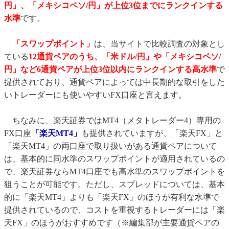
円」、「メキシコペソ/円」が上位3位までにランクインする
水準
です。
「スワップポイント」
は、当サイトで比較調査の対象とし
ている
12通貨ペアのうち、「米ドル/円」や「メキシコペソ/
円」など6通貨ペアが上位3位以内にランクインする高水準
で
提供されており、通貨ペアによっては中長期的な取引をした
いトレーダーにも使いやすいFX口座と言えます。
ちなみに、楽天証券ではMT4（メタトレーダー4）専用の
FX口座
「楽天MT4」
も提供されていますが、「楽天FX」と
「楽天MT4」の両口座で取り扱いがある通貨ペアについて
は、基本的に同水準のスワップポイントが適用されているの
で、楽天証券ならMT4口座でも高水準のスワップポイントを
狙うことが可能です。ただし、スプレッドについては、基本
的に「楽天MT4」よりも「楽天FX」のほうが有利な水準で
提供されているので、コストを重視するトレーダーには「楽
天FX」のほうがおすすめです（※編集部が主要通貨ペアの