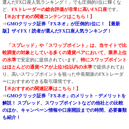
選んだFX口座人気ランキング！」でも圧倒的1位に輝くな
ど、
FXトレーダーの総合評価が非常に高いFX口座
です。
【※おすすめの関連コンテンツはこちら！】
⇒
GMOクリック証券「FXネオ」が圧倒的1位に！ 【最新
版】ザイFX！読者が選んだFX口座人気ランキング！
「スプレッド」や「スワップポイント」は、当サイトで比
較調査の対象としている多くの通貨ペアにおいて、業界上位
の水準
で安定的に提供されています。
特にスワップポイント
はほとんどの通貨ペアが上位3位以内の水準
で提供されてお
り、高いスワップポイントを狙った中長期派のFXトレーダ
ーにおすすめできる取引環境です。
【※おすすめの関連記事はこちら！】
⇒
GMOクリック証券「FXネオ」のメリット・デメリットを
解説！ スプレッド、スワップポイントなどの他社との比較
のほか、キャンペーン情報や口座開設までの時間、必要書類
も紹介！