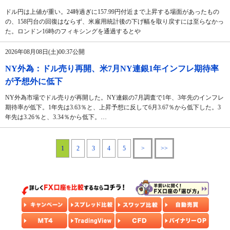
ドル円は上値が重い。24時過ぎに157.99円付近まで上昇する場面があったもの
の、158円台の回復はならず、米雇用統計後の下げ幅を取り戻すには至らなかっ
た。ロンドン16時のフィキシングを通過するとや
2026年08月08日(土)00:37公開
NY外為：ドル売り再開、米7月NY連銀1年インフレ期待率
が予想外に低下
NY外為市場でドル売りが再開した。NY連銀の7月調査で1年、3年先のインフレ
期待率が低下。1年先は3.63％と、上昇予想に反して6月3.67％から低下した。3
年先は3.26％と、3.34％から低下。…
1
2
3
4
5
>
>>