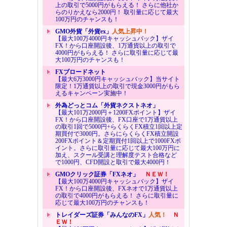
上の取引で5000円がもらえる！ さらに他社か
らのりかえなら2000円！ 取引量に応じて最大
100万円のチャンスも！
GMO外貨「外貨ex」
人気上昇中！
【最大100万4000円キャッシュバック】ザイ
FX！から口座開設後、1万通貨以上の取引で
4000円がもらえる！ さらに取引量に応じて最
大100万円のチャンスも！
FXブロードネット
【最大6万3000円キャッシュバック】当サイト
限定！1万通貨以上の取引で現金3000円がもら
えるキャンペーン実施中！
外為どっとコム「外貨ネクストネオ」
【最大101万2000円＋1200FXポイント】ザイ
FX！から口座開設後、FX口座で1万通貨以上
の取引1回で5000円+らくらくFX積立1回以上定
期買付で3000円。さらにらくらくFX積立開設
200FXポイント＆定期買付1回以上で1000FXポ
イント。さらに取引量に応じて最大100万円に
加え、スクール受講と理解度テスト合格など
で1000円、CFD開設と取引で最大4000円！
GMOクリック証券「FXネオ」
ＮＥＷ！
【最大100万4000円キャッシュバック】ザイ
FX！から口座開設後、FXネオで1万通貨以上
の取引で4000円がもらえる！ さらに取引量に
応じて最大100万円のチャンスも！
トレイダーズ証券「みんなのFX」
人気！
Ｎ
ＥＷ！