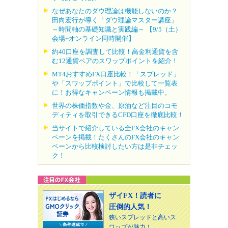
なぜあなたのダウ理論は機能しないのか？
田向宏行が導く「ダウ理論マスター講座」
～時間軸の基礎知識と実践編～ 【9/5（土）
会場+オンライン同時開催】
約40口座を調査して比較！高金利通貨を含
む12通貨ペアのスワップポイントを紹介！
MT4おすすめFX口座比較！「スプレッド」
や「スワップポイント」で比較して一覧表
に！お得なキャンペーン情報も掲載中。
世界の株価指数や金、原油など注目のコモ
ディティを取引できるCFD口座を徹底比較！
当サイトで紹介している全FX会社のキャン
ペーンを掲載！たくさんのFX会社のキャン
ペーンから比較検討したい方は是非チェッ
ク！
ザイFX！読者に
圧倒的人気！
狭いスプレッドと高いス
ワップが魅力！