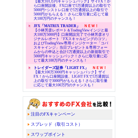
【最大101万円キャッシュバック】ザイFX！か
ら口座開設後、FX口座で5万通貨以上の取引で
5000円+シストレ口座で5万通貨以上の取引で
5000円がもらえる！ さらに取引量に応じて最
大100万円のチャンスも！
JFX「MATRIX TRADER」
ＮＥＷ！
【小林芳彦レポート＆TradingViewインジと最
大100万5000円】口座開設完了で小林芳彦オリ
ジナルレポート「FXスキャルピングのコツ」
およびTradingView専用インジケーター「コバ
スキャインジ」当日プレゼント＆専用フォー
ムからの申込と合計1万通貨以上の新規取引で
5000円キャッシュバック！さらに取引量に応
じて最大100万円のチャンスも！
トレイダーズ証券「LIGHT FX」
ＮＥＷ！
【最大100万3000円キャッシュバック】ザイ
FX！から口座開設後、LIGHT FXで5万通貨以
上の取引で3000円がもらえる！さらに取引量
に応じて最大100万円のチャンスも！
注目のFXキャンペーン
スプレッド（取引コスト）
スワップポイント