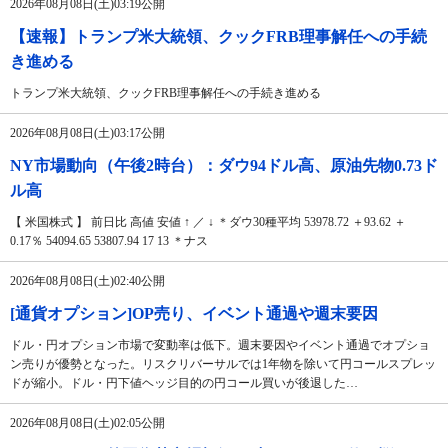
2026年08月08日(土)03:19公開
【速報】トランプ米大統領、クックFRB理事解任への手続
き進める
トランプ米大統領、クックFRB理事解任への手続き進める
2026年08月08日(土)03:17公開
NY市場動向（午後2時台）：ダウ94ドル高、原油先物0.73ド
ル高
【 米国株式 】 前日比 高値 安値 ↑ ／ ↓ ＊ダウ30種平均 53978.72 ＋93.62 ＋
0.17％ 54094.65 53807.94 17 13 ＊ナス
2026年08月08日(土)02:40公開
[通貨オプション]OP売り、イベント通過や週末要因
ドル・円オプション市場で変動率は低下。週末要因やイベント通過でオプショ
ン売りが優勢となった。リスクリバーサルでは1年物を除いて円コールスプレッ
ドが縮小。ドル・円下値ヘッジ目的の円コール買いが後退した…
2026年08月08日(土)02:05公開