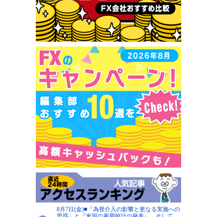
8月7日(金)■『為替介入の影響と更なる実施への
思惑』と『米国の雇用統計の発表』、そして