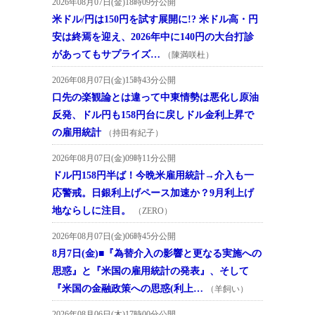
2026年08月07日(金)18時09分公開
米ドル/円は150円を試す展開に!? 米ドル高・円
安は終焉を迎え、2026年中に140円の大台打診
があってもサプライズ…
（陳満咲杜）
2026年08月07日(金)15時43分公開
口先の楽観論とは違って中東情勢は悪化し原油
反発、ドル円も158円台に戻しドル金利上昇で
の雇用統計
（持田有紀子）
2026年08月07日(金)09時11分公開
ドル円158円半ば！今晩米雇用統計→介入も一
応警戒。日銀利上げペース加速か？9月利上げ
地ならしに注目。
（ZERO）
2026年08月07日(金)06時45分公開
8月7日(金)■『為替介入の影響と更なる実施への
思惑』と『米国の雇用統計の発表』、そして
『米国の金融政策への思惑(利上…
（羊飼い）
2026年08月06日(木)17時00分公開