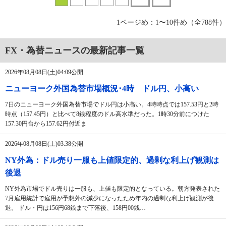
1ページめ：1〜10件め（全788件）
FX・為替ニュースの最新記事一覧
2026年08月08日(土)04:09公開
ニューヨーク外国為替市場概況･4時 ドル円、小高い
7日のニューヨーク外国為替市場でドル円は小高い。4時時点では157.53円と2時
時点（157.45円）と比べて8銭程度のドル高水準だった。1時30分前につけた
157.30円台から157.62円付近ま
2026年08月08日(土)03:38公開
NY外為：ドル売り一服も上値限定的、過剰な利上げ観測は
後退
NY外為市場でドル売りは一服も、上値も限定的となっている。朝方発表された
7月雇用統計で雇用が予想外の減少になったため年内の過剰な利上げ観測が後
退。 ドル・円は156円68銭まで下落後、158円00銭…