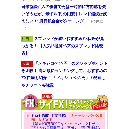
日米協調介入の影響で円は一時的に方向感を失
いそうだが、米ドル/円の円安トレンド継続は変
えない！9月日銀会合がターニング…
（今井雅
人）
スプレッドが狭いおすすめFX口座が見
注目！
つかる！ 【人気13通貨ペアのスプレッド比較
表】
「メキシコペソ/円」のスワップポイント
人気！
を比較！ 高い順にランキングして、おすすめの
FX口座も紹介！ 「メキシコペソ/円」の見通し
やチャートも確認
ヒロセ通商「LION FX」
キャッシュバック増
額
ＮＥＷ！
【最大100万7000円キャッシュバック】ザイ
FX！から口座開設後、英ポンド/円1万通貨以