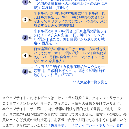
『米国の金融政策への思惑(利上げへの思惑に注
視)』に注目！(羊飼い)
米ドル/円は150円を試す展開に!? 米ドル高・円
安は終焉を迎え、2026年中に140円の大台打診
があってもサプライズではない！ 今回の介入は
成功するとみる(陳満咲杜)
米ドル/円の160～162円台は日米当局の防衛ライ
ンに！ GW介入時安値155円、神田シーリング
152円が下値めど、押し目買いから戻り売り戦
略へ(西原宏一)
日米協調介入の影響で円は一時的に方向感を失
いそうだが、米ドル/円の円安トレンド継続は変
えない！9月日銀会合がターニングポイントと
なるか？(今井雅人)
ドル円158円半ば！今晩米雇用統計→介入も一
応警戒。日銀利上げペース加速か？9月利上げ
地ならしに注目。(ZERO)
>>人気記事一覧を見る
当ウェブサイトにおけるデータは、セントラル短資ＦＸ、クォンツ・リサーチ、
ＤＺＨフィナンシャルリサーチ、フィスコから情報の提供を受けております。
本ウェブサイト「ザイFX！」は、情報の提供を目的として運営しており、投
資、その他の行動を勧誘する目的では運営しておりません。通貨ペアの選択、売
買レートなど投資の最終決定は、お客様ご自身の判断でなさるようにお願いいた
します。さらに詳しいことは
「免責事項」
、
「プライバシー・ポリシー、著作