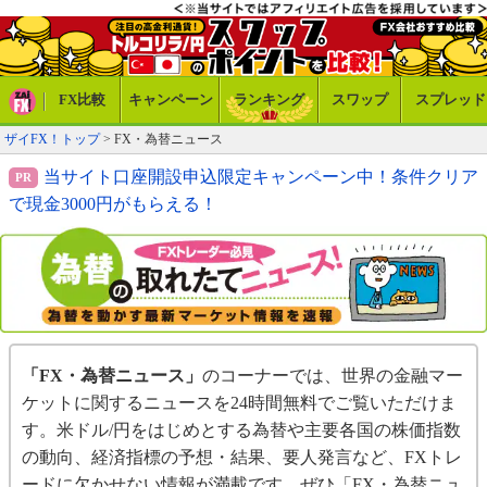
FX比較
キャンペーン
ランキング
スワップ
スプレッド
ザイFX！トップ
> FX・為替ニュース
当サイト口座開設申込限定キャンペーン中！条件クリア
で現金3000円がもらえる！
「FX・為替ニュース」
のコーナーでは、世界の金融マー
ケットに関するニュースを24時間無料でご覧いただけま
す。米ドル/円をはじめとする為替や主要各国の株価指数
の動向、経済指標の予想・結果、要人発言など、FXトレ
ードに欠かせない情報が満載です。ぜひ「FX・為替ニュ