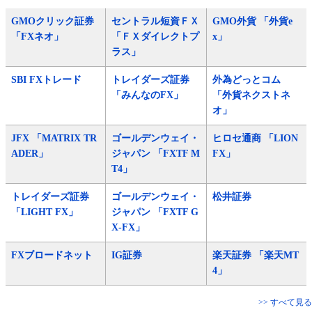
GMOクリック証券
セントラル短資ＦＸ
GMO外貨 「外貨e
「FXネオ」
「ＦＸダイレクトプ
x」
ラス」
SBI FXトレード
トレイダーズ証券
外為どっとコム
「みんなのFX」
「外貨ネクストネ
オ」
JFX 「MATRIX TR
ゴールデンウェイ・
ヒロセ通商 「LION
ADER」
ジャパン 「FXTF M
FX」
T4」
トレイダーズ証券
ゴールデンウェイ・
松井証券
「LIGHT FX」
ジャパン 「FXTF G
X-FX」
FXブロードネット
IG証券
楽天証券 「楽天MT
4」
>> すべて見る