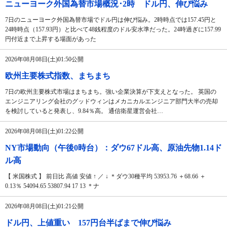
ニューヨーク外国為替市場概況･2時 ドル円、伸び悩み
7日のニューヨーク外国為替市場でドル円は伸び悩み。2時時点では157.45円と
24時時点（157.93円）と比べて48銭程度のドル安水準だった。24時過ぎに157.99
円付近まで上昇する場面があった
2026年08月08日(土)01:50公開
欧州主要株式指数、まちまち
7日の欧州主要株式市場はまちまち。強い企業決算が下支えとなった。 英国の
エンジニアリング会社のグッドウィンはメカニカルエンジニア部門大半の売却
を検討していると発表し、9.84％高。 通信衛星運営会社…
2026年08月08日(土)01:22公開
NY市場動向（午後0時台）：ダウ67ドル高、原油先物1.14ド
ル高
【 米国株式 】 前日比 高値 安値 ↑ ／ ↓ ＊ダウ30種平均 53953.76 ＋68.66 ＋
0.13％ 54094.65 53807.94 17 13 ＊ナ
2026年08月08日(土)01:21公開
ドル円、上値重い 157円台半ばまで伸び悩み