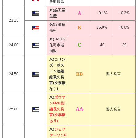
券取扱高
米)鉱工業
+0.1%
+0.2%
生産
23:15
米)
設備稼
76.0%
76.0%
働率
米)
NAHB
24:00
住宅市場
40
39
指数
米)コリン
ズ：ボス
トン連銀
24:50
要人発言
総裁の発
言(投票権
なし)
米)
ボウマ
ンFRB副
25:00
議長の発
要人発言
言(投票権
あり)
米)
ジェフ
ァーソンF