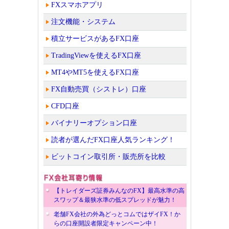
FXスマホアプリ
注文機能・システム
積立サービスがあるFX口座
TradingViewを使えるFX口座
MT4やMT5を使えるFX口座
FX自動売買（シストレ）口座
CFD口座
バイナリーオプション口座
読者が選んだFX口座人気ランキング！
ビットコイン取引所・販売所を比較
【トレイダーズ証券みんなのFX】最高水準の高
スワップ＆最狭水準の低スプレッドが魅力！
老舗FX会社の外為どっとコムではザイFX！か
らの口座開設者限定キャンペーン中！