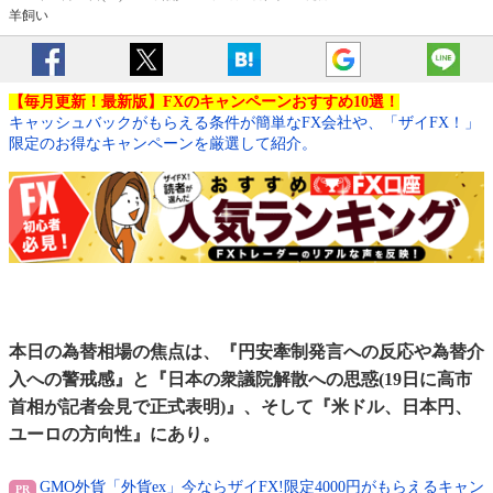
羊飼い
【毎月更新！最新版】FXのキャンペーンおすすめ10選！
キャッシュバックがもらえる条件が簡単なFX会社や、「ザイFX！」
限定のお得なキャンペーンを厳選して紹介。
本日の為替相場の焦点は、『円安牽制発言への反応や為替介
入への警戒感』と『日本の衆議院解散への思惑(19日に高市
首相が記者会見で正式表明)』、そして『米ドル、日本円、
ユーロの方向性』にあり。
GMO外貨「外貨ex」今ならザイFX!限定4000円がもらえるキャン