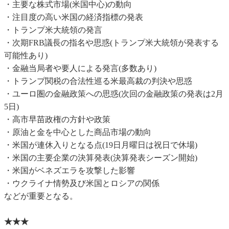
・主要な株式市場(米国中心)の動向
・注目度の高い米国の経済指標の発表
・トランプ米大統領の発言
・次期FRB議長の指名や思惑(トランプ米大統領が発表する
可能性あり)
・金融当局者や要人による発言(多数あり)
・トランプ関税の合法性巡る米最高裁の判決や思惑
・ユーロ圏の金融政策への思惑(次回の金融政策の発表は2月
5日)
・高市早苗政権の方針や政策
・原油と金を中心とした商品市場の動向
・米国が連休入りとなる点(19日月曜日は祝日で休場)
・米国の主要企業の決算発表(決算発表シーズン開始)
・米国がベネズエラを攻撃した影響
・ウクライナ情勢及び米国とロシアの関係
などが重要となる。
★★★