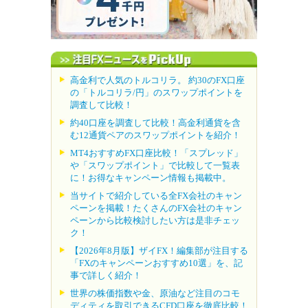
高金利で人気のトルコリラ。 約30のFX口座
の「トルコリラ/円」のスワップポイントを
調査して比較！
約40口座を調査して比較！高金利通貨を含
む12通貨ペアのスワップポイントを紹介！
MT4おすすめFX口座比較！「スプレッド」
や「スワップポイント」で比較して一覧表
に！お得なキャンペーン情報も掲載中。
当サイトで紹介している全FX会社のキャン
ペーンを掲載！たくさんのFX会社のキャン
ペーンから比較検討したい方は是非チェッ
ク！
【2026年8月版】ザイFX！編集部が注目する
「FXのキャンペーンおすすめ10選」を、記
事で詳しく紹介！
世界の株価指数や金、原油など注目のコモ
ディティを取引できるCFD口座を徹底比較！