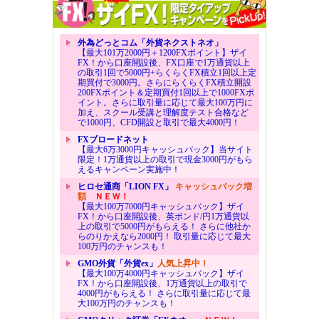
外為どっとコム「外貨ネクストネオ」
【最大101万2000円＋1200FXポイント】ザイ
FX！から口座開設後、FX口座で1万通貨以上
の取引1回で5000円+らくらくFX積立1回以上定
期買付で3000円。さらにらくらくFX積立開設
200FXポイント＆定期買付1回以上で1000FXポ
イント。さらに取引量に応じて最大100万円に
加え、スクール受講と理解度テスト合格など
で1000円、CFD開設と取引で最大4000円！
FXブロードネット
【最大6万3000円キャッシュバック】当サイト
限定！1万通貨以上の取引で現金3000円がもら
えるキャンペーン実施中！
ヒロセ通商「LION FX」
キャッシュバック増
額
ＮＥＷ！
【最大100万7000円キャッシュバック】ザイ
FX！から口座開設後、英ポンド/円1万通貨以
上の取引で5000円がもらえる！ さらに他社か
らのりかえなら2000円！ 取引量に応じて最大
100万円のチャンスも！
GMO外貨「外貨ex」
人気上昇中！
【最大100万4000円キャッシュバック】ザイ
FX！から口座開設後、1万通貨以上の取引で
4000円がもらえる！ さらに取引量に応じて最
大100万円のチャンスも！