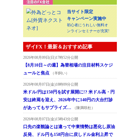
当サイト限定
キャンペーン実施中
初心者にうれしい無料オ
ンラインセミナーが充実!
ザイFX！最新＆おすすめ記事
2026年08月09日(日)17時52分公開
【8月10日～の週】為替相場の注目材料スケジ
ュールと焦点
（羊飼い）
2026年08月07日(金)18時09分公開
米ドル/円は150円を試す展開に!? 米ドル高・円
安は終焉を迎え、2026年中に140円の大台打診
があってもサプライズ…
（陳満咲杜）
2026年08月07日(金)15時43分公開
口先の楽観論とは違って中東情勢は悪化し原油
反発、ドル円も158円台に戻しドル金利上昇で