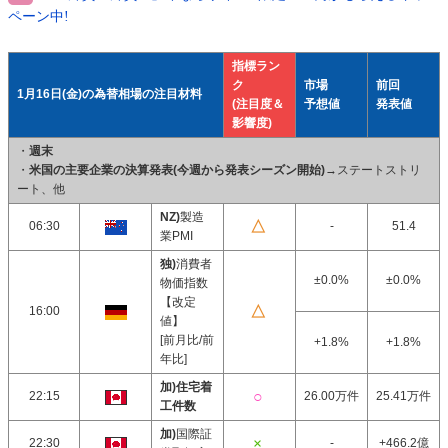
ペーン中!
指標ラン
ク
市場
前回
1月16日(金)の為替相場の注目材料
(注目度＆
予想値
発表値
影響度)
・
週末
・
米国の主要企業の決算発表(今週から発表シーズン開始)
→ステートストリ
ート、他
NZ)
製造
06:30
-
51.4
業PMI
独)
消費者
±0.0%
±0.0%
物価指数
【改定
16:00
値】
[前月比/前
+1.8%
+1.8%
年比]
加)住宅着
22:15
26.00万件
25.41万件
工件数
加)
国際証
22:30
-
+466.2億