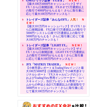
GMOクリック証券「FXネオ」
ＮＥＷ！
【最大100万4000円キャッシュバック】ザイ
FX！から口座開設後、FXネオで1万通貨以上
の取引で4000円がもらえる！ さらに取引量に
応じて最大100万円のチャンスも！
トレイダーズ証券「みんなのFX」
人気！
Ｎ
ＥＷ！
【最大101万円キャッシュバック】ザイFX！か
ら口座開設後、FX口座で5万通貨以上の取引で
5000円+シストレ口座で5万通貨以上の取引で
5000円がもらえる！ さらに取引量に応じて最
大100万円のチャンスも！
トレイダーズ証券「LIGHT FX」
ＮＥＷ！
【最大100万3000円キャッシュバック】ザイ
FX！から口座開設後、LIGHT FXで5万通貨以
上の取引で3000円がもらえる！さらに取引量
に応じて最大100万円のチャンスも！
JFX「MATRIX TRADER」
ＮＥＷ！
【小林芳彦レポート＆TradingViewインジと最
大100万5000円】口座開設完了で小林芳彦オリ
ジナルレポート「FXスキャルピングのコツ」
およびTradingView専用インジケーター「コバ
スキャインジ」当日プレゼント＆専用フォー
ムからの申込と合計1万通貨以上の新規取引で
5000円キャッシュバック！さらに取引量に応
じて最大100万円のチャンスも！