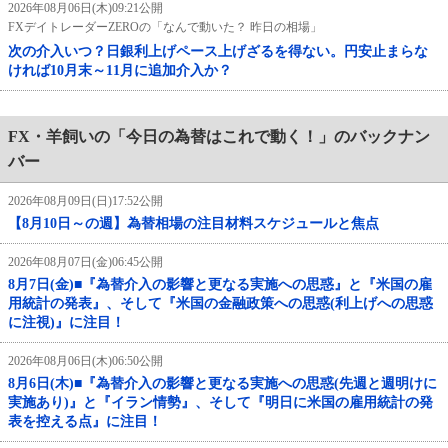
2026年08月06日(木)09:21公開
FXデイトレーダーZEROの「なんで動いた？ 昨日の相場」
次の介入いつ？日銀利上げペース上げざるを得ない。円安止まらな
ければ10月末～11月に追加介入か？
FX・羊飼いの「今日の為替はこれで動く！」のバックナン
バー
2026年08月09日(日)17:52公開
【8月10日～の週】為替相場の注目材料スケジュールと焦点
2026年08月07日(金)06:45公開
8月7日(金)■『為替介入の影響と更なる実施への思惑』と『米国の雇
用統計の発表』、そして『米国の金融政策への思惑(利上げへの思惑
に注視)』に注目！
2026年08月06日(木)06:50公開
8月6日(木)■『為替介入の影響と更なる実施への思惑(先週と週明けに
実施あり)』と『イラン情勢』、そして『明日に米国の雇用統計の発
表を控える点』に注目！