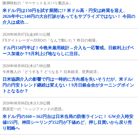
陳満咲杜の「マーケットをズバリ裏読み」
米ドル/円は150円を試す展開に!? 米ドル高・円安は終焉を迎え、
2026年中に140円の大台打診があってもサプライズではない！ 今回の
介入は成功…
2026年08月07日(金)09:11公開
FXデイトレーダーZEROの「なんで動いた？ 昨日の相場」
ドル円158円半ば！今晩米雇用統計→介入も一応警戒。日銀利上げペ
ース加速か？9月利上げ地ならしに注目。
2026年08月06日(木)17:00公開
今井雅人の「どうする？ どうなる？ 日本経済、世界経済」
日米協調介入の影響で円は一時的に方向感を失いそうだが、米ドル/
円の円安トレンド継続は変えない！9月日銀会合がターニングポイン
トとなるか？
2026年08月06日(木)13:20公開
西原宏一の「ヘッジファンドの思惑」
米ドル/円の160～162円台は日米当局の防衛ラインに！ GW介入時安
値155円、神田シーリング152円が下値めど、押し目買いから戻り売
り戦略へ