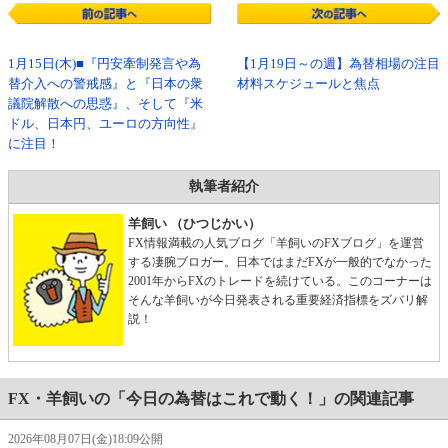
1月15日(木)■『円安牽制発言や為
【1月19日～の週】為替相場の注目
替介入への警戒感』と『日本の衆
材料スケジュールと焦点
議院解散への思惑』、そして『米
ドル、日本円、ユーロの方向性』
に注目！
執筆者紹介
羊飼い （ひつじかい）
FX情報満載の人気ブログ「羊飼いのFXブログ」を運営
する凄腕ブロガー。日本ではまだFXが一般的でなかった
2001年からFXのトレードを続けている。このコーナーは
そんな羊飼いが今日発表される重要経済指標をズバリ解
説！
FX・羊飼いの「今日の為替はこれで動く！」の関連記事
2026年08月07日(金)18:09公開