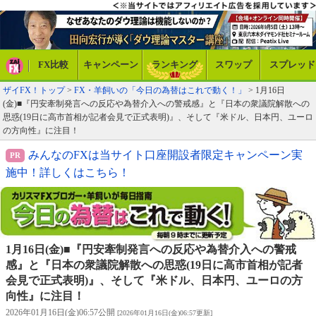
FX比較
キャンペーン
ランキング
スワップ
スプレッド
ザイFX！トップ
>
FX・羊飼いの「今日の為替はこれで動く！」
> 1月16日
(金)■『円安牽制発言への反応や為替介入への警戒感』と『日本の衆議院解散への
思惑(19日に高市首相が記者会見で正式表明)』、そして『米ドル、日本円、ユーロ
の方向性』に注目！
みんなのFXは当サイト口座開設者限定キャンペーン実
施中！詳しくはこちら！
1月16日(金)■『円安牽制発言への反応や為替介入への警戒
感』と『日本の衆議院解散への思惑(19日に高市首相が記者
会見で正式表明)』、そして『米ドル、日本円、ユーロの方
向性』に注目！
2026年01月16日(金)06:57公開
[2026年01月16日(金)06:57更新]