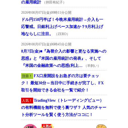
の雇用統計
（持田有紀子）
2026年08月07日(金)09時11分公開
ドル円158円半ば！今晩米雇用統計→介入も一
応警戒。日銀利上げペース加速か？9月利上げ
地ならしに注目。
（ZERO）
2026年08月07日(金)06時45分公開
8月7日(金)■『為替介入の影響と更なる実施への
思惑』と『米国の雇用統計の発表』、そして
『米国の金融政策への思惑(利上…
（羊飼い）
FX口座開設をお急ぎの方は要チェッ
注目！
ク！ 最短30分～当日中に手続きが完了し、FX
取引を開始できる会社を一覧で紹介！
TradingView（トレーディングビュー）
人気！
の有料機能を無料で使う裏ワザ？ 人気のチャー
ト分析ツールを賢く使う方法がココに！