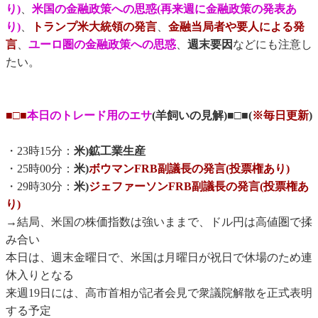
り)
、
米国の金融政策への思惑(再来週に金融政策の発表あ
り)
、
トランプ米大統領の発言
、
金融当局者や要人による発
言
、
ユーロ圏の金融政策への思惑
、
週末要因
などにも注意し
たい。
■□■
本日のトレード用のエサ
(羊飼いの見解)■□■(
※毎日更新
)
・23時15分：
米)鉱工業生産
・25時00分：
米)
ボウマンFRB副議長の発言(投票権あり)
・29時30分：
米)
ジェファーソンFRB副議長の発言(投票権あ
り)
→結局、米国の株価指数は強いままで、ドル円は高値圏で揉
み合い
本日は、週末金曜日で、米国は月曜日が祝日で休場のため連
休入りとなる
来週19日には、高市首相が記者会見で衆議院解散を正式表明
する予定