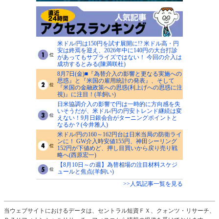
米ドル/円は150円を試す展開に!? 米ドル高・円
安は終焉を迎え、2026年中に140円の大台打診
があってもサプライズではない！ 今回の介入は
成功するとみる(陳満咲杜)
8月7日(金)■『為替介入の影響と更なる実施への
思惑』と『米国の雇用統計の発表』、そして
『米国の金融政策への思惑(利上げへの思惑に注
視)』に注目！(羊飼い)
日米協調介入の影響で円は一時的に方向感を失
いそうだが、米ドル/円の円安トレンド継続は変
えない！9月日銀会合がターニングポイントと
なるか？(今井雅人)
米ドル/円の160～162円台は日米当局の防衛ライ
ンに！ GW介入時安値155円、神田シーリング
152円が下値めど、押し目買いから戻り売り戦
略へ(西原宏一)
【8月10日～の週】為替相場の注目材料スケジ
ュールと焦点(羊飼い)
>>人気記事一覧を見る
当ウェブサイトにおけるデータは、セントラル短資ＦＸ、クォンツ・リサーチ、