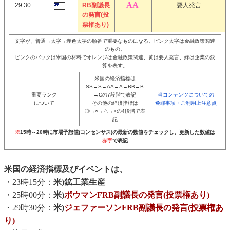
29:30
RB副議長
要人発言
の発言(投
票権あり)
文字が、普通→太字→赤色太字の順番で重要なものになる。ピンク太字は金融政策関連
のもの。
ピンクのバックは米国の材料でオレンジは金融政策関連、黄は要人発言、緑は企業の決
算を表す。
米国の経済指標は
SS→S→AA→A→BB→B
重要ランク
→Cの7段階で表記
当コンテンツについての
について
その他の経済指標は
免罪事項・ご利用上注意点
◎→○→△→×の4段階で表
記
※
15時～20時に市場予想値(コンセンサス)の最新の数値をチェックし、更新した数値は
赤字
で表記
米国の経済指標及びイベントは、
・23時15分：
米)鉱工業生産
・25時00分：
米)
ボウマンFRB副議長の発言(投票権あり)
・29時30分：
米)
ジェファーソンFRB副議長の発言(投票権あ
り)