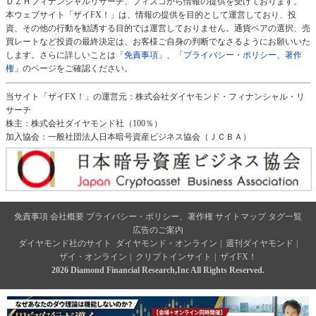
ＤＺＨフィナンシャルリサーチ、フィスコから情報の提供を受けております。
本ウェブサイト「ザイFX！」は、情報の提供を目的として運営しており、投
資、その他の行動を勧誘する目的では運営しておりません。通貨ペアの選択、売
買レートなど投資の最終決定は、お客様ご自身の判断でなさるようにお願いいた
します。さらに詳しいことは
「免責事項」
、
「プライバシー・ポリシー、著作
権」
のページをご確認ください。
当サイト「ザイFX！」の運営元：株式会社ダイヤモンド・フィナンシャル・リ
サーチ
株主：株式会社ダイヤモンド社（100％）
加入協会：一般社団法人日本暗号資産ビジネス協会（ＪＣＢＡ）
免責事項
会社概要
プライバシー・ポリシー、著作権
サイトマップ
タグ一覧
広告のご案内
ダイヤモンド社のサイト
ダイヤモンド・オンライン
|
週刊ダイヤモンド
|
ザイ・オンライン
|
クリプトインサイト
|
ザイFX！
2026 Diamond Financial Research,Inc All Rights Reserved.