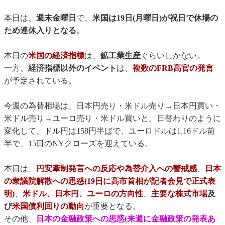
本日は、
週末金曜日
で、
米国は19日(月曜日)が祝日で休場の
ため連休入りとなる
。
本日の
米国の経済指標
は、
鉱工業生産
ぐらいしかない。
一方、
経済指標以外のイベント
は、
複数のFRB高官の発言
が予定されている。
今週の為替相場は、日本円売り・米ドル売り→日本円買い・
米ドル売り→ユーロ売り・米ドル買いと、日替わりのように
変化して、ドル円は158円半ばで、ユーロドルは1.16ドル前
半で、15日のNYクローズを迎えている。
本日は、
円安牽制発言への反応や為替介入への警戒感
、
日本
の衆議院解散への思惑(19日に高市首相が記者会見で正式表
明)
、
米ドル、日本円、ユーロの方向性
、
主要な株式市場
及
び
米国債利回りの動向
が重要となる。
その他、
日本の金融政策への思惑(来週に金融政策の発表あ