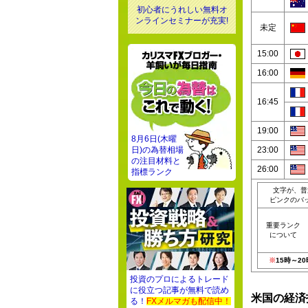
初心者にうれしい無料オ
ンラインセミナーが充実!
未定
15:00
16:00
16:45
19:00
8月6日(木曜
日)の為替相場
23:00
の注目材料と
26:00
指標ランク
文字が、普
ピンクのバ
重要ランク
について
※
15時～2
投資のプロによるトレード
に役立つ記事が無料で読め
米国の経済
る！
FXメルマガも配信中！