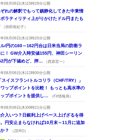
6年08月06日(木)15時29分公開
れぞれの解釈でもって鎮静化してきた中東情
、ボラティリティ上がりかけたドル円またも
着
（持田有紀子）
6年08月06日(木)13時20分公開
ル/円の160～162円台は日米当局の防衛ラ
に！ GW介入時安値155円、神田シーリン
52円が下値めど、押…
（西原宏一）
6年08月06日(木)12時00分公開
「スイスフラン/トルコリラ（CHF/TRY）」
スワップポイントを比較！ もっとも高水準の
ワップポイントを提供し…
（FX情報局）
6年08月06日(木)09時21分公開
の介入いつ？日銀利上げペース上げざるを得
。円安止まらなければ10月末～11月に追加
入か？
（ZERO）