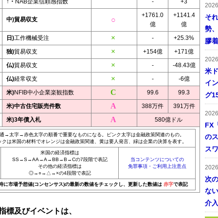
↑・
NAB企業信頼感指数
-
+3
202
+1761.0
+1141.4
そ
中)貿易収支
億
億
勢
日)
工作機械受注
-
+25.3%
膠
独)
貿易収支
+154億
+171億
202
仏)
貿易収支
-
-48.43億
米ド
仏)
経常収支
-
-6億
イン
米)
NFIB中小企業楽観指数
99.6
99.3
グ1
米)中古住宅販売件数
388万件
391万件
202
米)3年債入札
580億ドル
FX
通→太字→赤色太字の順番で重要なものになる。ピンク太字は金融政策関連のもの。
の
ックは米国の材料でオレンジは金融政策関連、黄は要人発言、緑は企業の決算を表す。
ス
米国の経済指標は
SS→S→AA→A→BB→B→Cの7段階で表記
当コンテンツについての
その他の経済指標は
免罪事項・ご利用上注意点
202
◎→○→△→×の4段階で表記
次
0時に市場予想値(コンセンサス)の最新の数値をチェックし、更新した数値は
赤字
で表記
ない
介
指標及びイベントは、