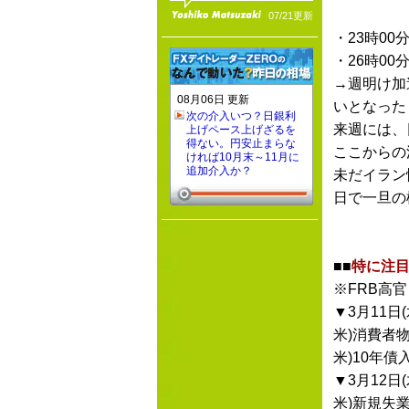
07/21更新
・23時00
・26時00
→週明け加
08月06日 更新
いとなった
次の介入いつ？日銀利
来週には、
上げペース上げざるを
得ない。円安止まらな
ここからの
ければ10月末～11月に
追加介入か？
未だイラン
日で一旦の
■■
特に注目
※FRB高
▼3月11日(
米)消費者
米)10年債
▼3月12日(
米)新規失