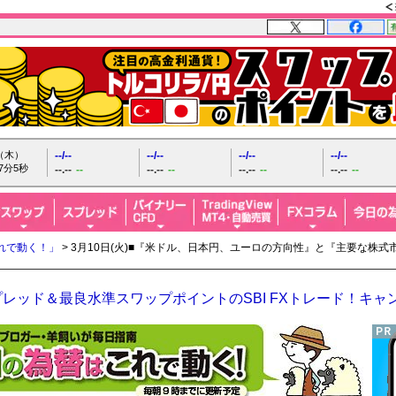
日（木）
--/--
--/--
--/--
--/--
7分6秒
--.--
--
--.--
--
--.--
--
--.--
--
れで動く！」
> 3月10日(火)■『米ドル、日本円、ユーロの方向性』と『主要な株
レッド＆最良水準スワップポイントのSBI FXトレード！キャ