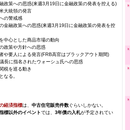
融政策への思惑(来週3月19日に金融政策の発表を控える)
米大統領の発言
への警戒感
の金融政策への思惑(来週3月19日に金融政策の発表を控
を中心とした商品市場の動向
の政策や方針への思惑
者や要人による発言(FRB高官はブラックアウト期間)
B議長に指名されたウォーシュ氏への思惑
関税を巡る動き
となる。
の経済指標
は、
中古住宅販売件数
ぐらいしかない。
指標以外のイベント
では、
3年債の入札
が予定されてい