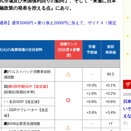
式市場及び米国債利回りの動向』、そして『来週に日本
融政策の発表を控える点』にあり。
通商】通常5000円＋乗り換え2000円に加えて、ザイＦＸ！限定
！
指標ランク
市場
前回
0日(火)の為替相場の注目材料
(注目度＆影響
予想値
発表値
度)
豪)
ウエストパック消費者信頼
-
90.5
感指数
ザ
+0.3%
+0.1%
日)
第4四半期GDP【改定値】
[前期比/前期比年率]
+1.0%
+0.2%
202
日
↑・
名目GDP【改定値】
+0.8%
+0.6%
い
↑・
GDPデフレーター【改定
+3.4%
+3.4%
値】
え
人）
豪)
NAB企業景況感指数
-
+7