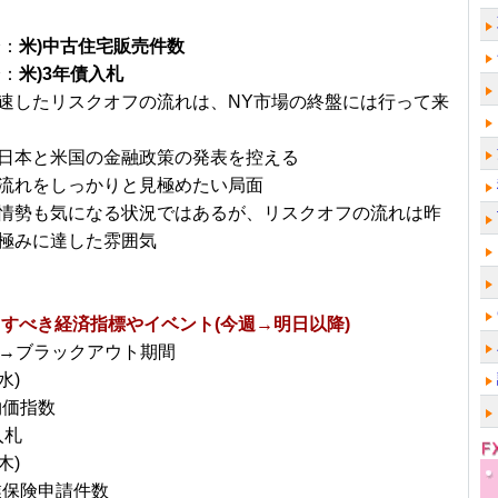
分：
米)中古住宅販売件数
分：
米)3年債入札
速したリスクオフの流れは、NY市場の終盤には行って来
日本と米国の金融政策の発表を控える
流れをしっかりと見極めたい局面
情勢も気になる状況ではあるが、リスクオフの流れは昨
極みに達した雰囲気
すべき経済指標やイベント(今週→明日以降)
官→ブラックアウト期間
水)
物価指数
入札
木)
業保険申請件数