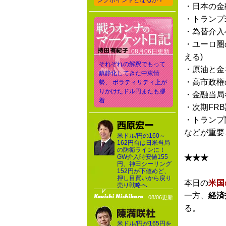
ングポイントとなるか？
・日本の金
・トランプ
・為替介入
・ユーロ圏
08月06日更新
える)
それぞれの解釈でもって
・原油と金
鎮静化してきた中東情
・高市政権
勢、 ボラティリティ上が
りかけたドル円またも膠
・金融当局
着
・次期FR
・トランプ
などが重要
米ドル/円の160～
162円台は日米当局
の防衛ラインに！
GW介入時安値155
★★★
円、神田シーリング
152円が下値めど、
押し目買いから戻り
本日の
米国
売り戦略へ
一方、
経済
08/06更新
る。
米ドル/円が165円を