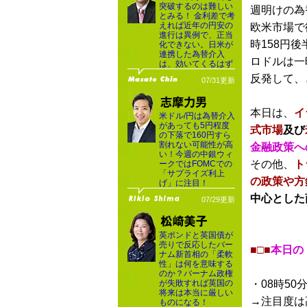
突破するのは難しい
週明けの為
とみる！ 金利差で考
えれば近年の円安の
欧米市場で
進行は異例で、正当
時158円
化できない。日米が
連携した為替介入
ロドルは一
は、効いてくるはず
反発して、
07/31更新
本日は、
イ
米ドル/円は為替介入
があっても5円程度
式市場
及び
の下落で160円すら
割れない可能性が高
金融政策へ
い！今週の中銀ウィ
その他、
ト
ークではFOMCでの
「サプライズ利上
の政策や方
げ」に注目！
中心とした
07/29更新
英ポンドと英国債が
売りで反応したバー
■□■
本日の
ナム新首相の「柔軟
性」は何を意味する
のか？バーナム政権
が失敗すれば英国の
・08時50
将来は本当に厳しい
→注目度は
ものになる！