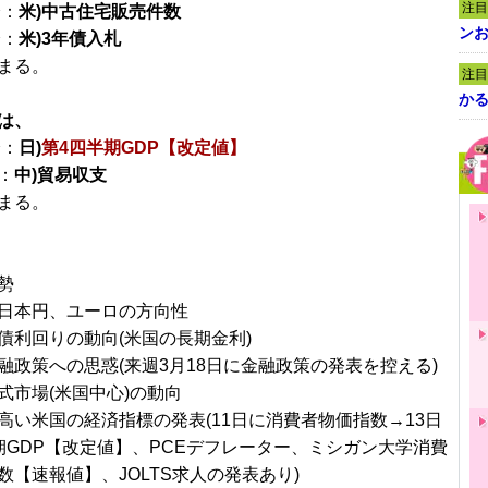
注目
分：
米)中古住宅販売件数
ンお
分：
米)3年債入札
まる。
注目
かる
は、
分：
日)
第4四半期GDP【改定値】
：
中)貿易収支
まる。
勢
日本円、ユーロの方向性
債利回りの動向(米国の長期金利)
融政策への思惑(来週3月18日に金融政策の発表を控える)
式市場(米国中心)の動向
高い米国の経済指標の発表(11日に消費者物価指数→13日
期GDP【改定値】、PCEデフレーター、ミシガン大学消費
数【速報値】、JOLTS求人の発表あり)