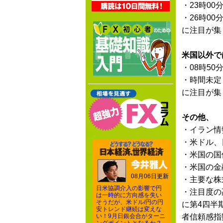
・23時00
・26時00
に注目が集
米国以外で
・08時50
・時間未定
に注目が集
その他、
・イラン情
・米ドル、
・米国の国
・米国の金
08月06日更新
・主要な株
日米協調介入の影響で円
・注目度の
は一時的に方向感を失い
そうだが、米ドル/円の円
に第4四半
安トレンド継続は変えな
い！9月日銀会合がターニ
者信頼感指