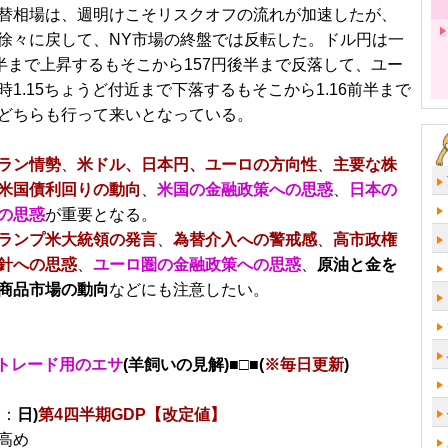
替相場は、週明けこそリスクオフの流れが加速したが、
徐々に戻して、NY市場の終盤では反転した。ドル円は一
後半まで上昇するもそこから157円後半まで反落して、ユー
時1.15ちょうど付近まで下落するもそこから1.16前半まで
どちらも行って来いとなっている。
ラン情勢
、
米ドル、日本円、ユーロの方向性
、
主要な株
米国債利回りの動向
、
米国の金融政策への思惑
、
日本の
の思惑
が重要となる。
ランプ米大統領の発言
、
為替介入への警戒感
、
高市政権
針への思惑
、
ユーロ圏の金融政策への思惑
、
原油と金を
商品市場の動向
などにも注意したい。
トレード用のエサ
(羊飼いの見解)■□■(
※毎日更新
)
分：
日)
第4四半期GDP【改定値】
高め