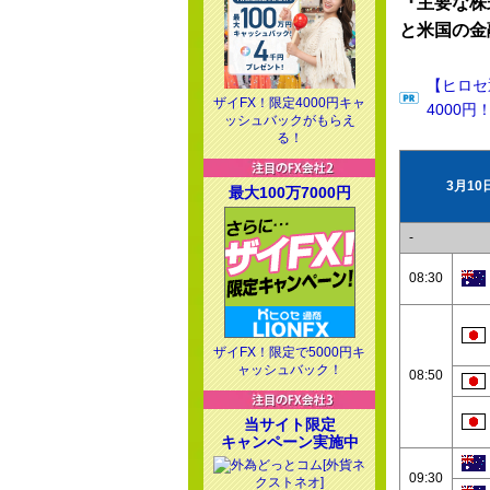
『主要な株
と米国の金
【ヒロセ
ザイFX！限定4000円キャ
4000円
ッシュバックがもらえ
る！
3月1
最大100万7000円
-
08:30
ザイFX！限定で5000円キ
ャッシュバック！
08:50
当サイト限定
キャンペーン実施中
09:30