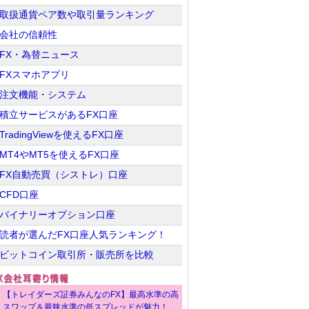
取扱通貨ペア数や取引量ランキング
会社の信頼性
FX・為替ニュース
FXスマホアプリ
注文機能・システム
積立サービスがあるFX口座
TradingViewを使えるFX口座
MT4やMT5を使えるFX口座
FX自動売買（シストレ）口座
CFD口座
バイナリーオプション口座
読者が選んだFX口座人気ランキング！
ビットコイン取引所・販売所を比較
【トレイダーズ証券みんなのFX】最高水準の高
スワップ＆最狭水準の低スプレッドが魅力！