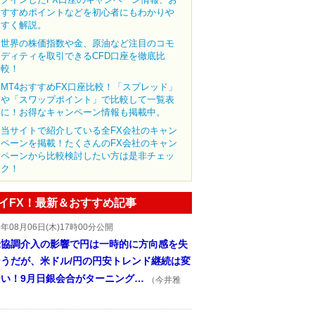
すすめポイントなどを初心者にもわかりや
すく解説。
世界の株価指数や金、原油など注目のコモ
ディティを取引できるCFD口座を徹底比
較！
MT4おすすめFX口座比較！「スプレッド」
や「スワップポイント」で比較して一覧表
に！お得なキャンペーン情報も掲載中。
当サイトで紹介している全FX会社のキャン
ペーンを掲載！たくさんのFX会社のキャン
ペーンから比較検討したい方は是非チェッ
ク！
イFX！最新＆おすすめ記事
6年08月06日(木)17時00分公開
米協調介入の影響で円は一時的に方向感を失
そうだが、米ドル/円の円安トレンド継続は変
ない！9月日銀会合がターニング…
（今井雅