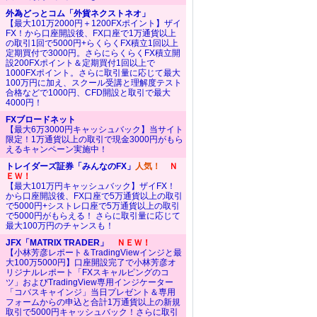
外為どっとコム「外貨ネクストネオ」
【最大101万2000円＋1200FXポイント】ザイ
FX！から口座開設後、FX口座で1万通貨以上
の取引1回で5000円+らくらくFX積立1回以上
定期買付で3000円。さらにらくらくFX積立開
設200FXポイント＆定期買付1回以上で
1000FXポイント。さらに取引量に応じて最大
100万円に加え、スクール受講と理解度テスト
合格などで1000円、CFD開設と取引で最大
4000円！
FXブロードネット
【最大6万3000円キャッシュバック】当サイト
限定！1万通貨以上の取引で現金3000円がもら
えるキャンペーン実施中！
トレイダーズ証券「みんなのFX」
人気！
Ｎ
ＥＷ！
【最大101万円キャッシュバック】ザイFX！
から口座開設後、FX口座で5万通貨以上の取引
で5000円+シストレ口座で5万通貨以上の取引
で5000円がもらえる！ さらに取引量に応じて
最大100万円のチャンスも！
JFX「MATRIX TRADER」
ＮＥＷ！
【小林芳彦レポート＆TradingViewインジと最
大100万5000円】口座開設完了で小林芳彦オ
リジナルレポート「FXスキャルピングのコ
ツ」およびTradingView専用インジケーター
「コバスキャインジ」当日プレゼント＆専用
フォームからの申込と合計1万通貨以上の新規
取引で5000円キャッシュバック！さらに取引