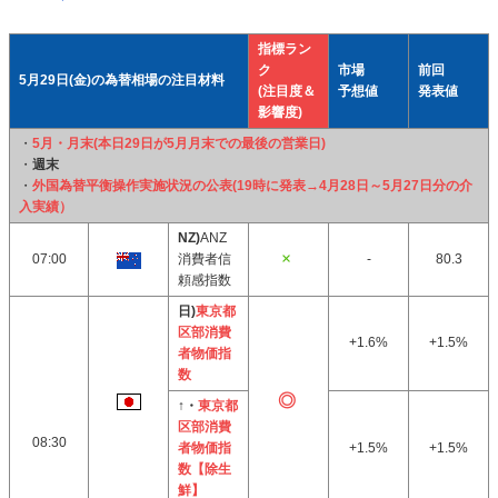
指標ラン
ク
市場
前回
5月29日(金)の為替相場の注目材料
(注目度＆
予想値
発表値
影響度)
・
5月・月末(本日29日が5月月末での最後の営業日)
・
週末
・
外国為替平衡操作実施状況の公表(19時に発表→4月28日～5月27日分の介
入実績）
NZ)
ANZ
07:00
消費者信
-
80.3
頼感指数
日)
東京都
区部消費
+1.6%
+1.5%
者物価指
数
↑・
東京都
区部消費
08:30
者物価指
+1.5%
+1.5%
数【除生
鮮】