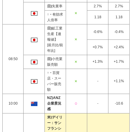
日)
失業率
2.7%
2.7%
↑・
有効求
1.18
1.18
人倍率
日)
鉱工業
-0.6%
-0.4%
生産【速
報値】
[前月比/前
+0.7%
+2.4%
年比]
08:50
日)
小売業
+1.3%
+1.7%
販売額
↑・
百貨
店・スー
-
+1.1%
パー販売
額
NZ)ANZ
10:00
企業景況
-
-10.6
感
米)デイリ
ー：サン
フランシ