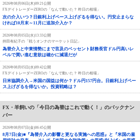
2026年08月06日(木)09:21公開
FXデイトレーダーZEROの「なんで動いた？ 昨日の相場」
次の介入いつ？日銀利上げペース上げざるを得ない。円安止まらな
ければ10月末～11月に追加介入か？
2026年08月05日(水)13:33公開
持田有紀子の「戦うオンナのマーケット日記」
為替介入と中東情勢にまで言及のベッセント財務長官ドル円高いレ
ベルで買い進む意欲は確かに減退だが
2026年08月05日(水)09:42公開
FXデイトレーダーZEROの「なんで動いた？ 昨日の相場」
日米協調介入→米国の国益は何か？ドル円157円台。日銀利上げペー
ス上げざるを得ないか。投資戦略は？
FX・羊飼いの「今日の為替はこれで動く！」のバックナン
バー
2026年08月07日(金)06:45公開
8月7日(金)■『為替介入の影響と更なる実施への思惑』と『米国の雇