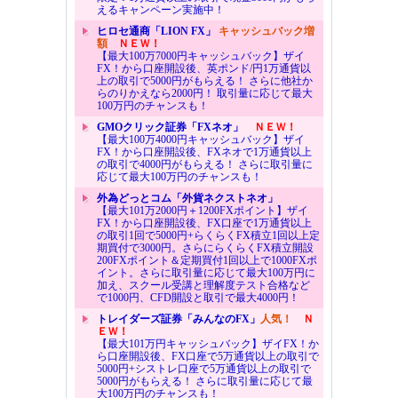
えるキャンペーン実施中！
ヒロセ通商「LION FX」
キャッシュバック増
額
ＮＥＷ！
【最大100万7000円キャッシュバック】ザイ
FX！から口座開設後、英ポンド/円1万通貨以
上の取引で5000円がもらえる！ さらに他社か
らのりかえなら2000円！ 取引量に応じて最大
100万円のチャンスも！
GMOクリック証券「FXネオ」
ＮＥＷ！
【最大100万4000円キャッシュバック】ザイ
FX！から口座開設後、FXネオで1万通貨以上
の取引で4000円がもらえる！ さらに取引量に
応じて最大100万円のチャンスも！
外為どっとコム「外貨ネクストネオ」
【最大101万2000円＋1200FXポイント】ザイ
FX！から口座開設後、FX口座で1万通貨以上
の取引1回で5000円+らくらくFX積立1回以上定
期買付で3000円。さらにらくらくFX積立開設
200FXポイント＆定期買付1回以上で1000FXポ
イント。さらに取引量に応じて最大100万円に
加え、スクール受講と理解度テスト合格など
で1000円、CFD開設と取引で最大4000円！
トレイダーズ証券「みんなのFX」
人気！
Ｎ
ＥＷ！
【最大101万円キャッシュバック】ザイFX！か
ら口座開設後、FX口座で5万通貨以上の取引で
5000円+シストレ口座で5万通貨以上の取引で
5000円がもらえる！ さらに取引量に応じて最
大100万円のチャンスも！