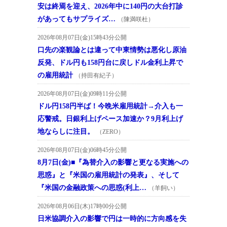
安は終焉を迎え、2026年中に140円の大台打診
があってもサプライズ…
（陳満咲杜）
2026年08月07日(金)15時43分公開
口先の楽観論とは違って中東情勢は悪化し原油
反発、ドル円も158円台に戻しドル金利上昇で
の雇用統計
（持田有紀子）
2026年08月07日(金)09時11分公開
ドル円158円半ば！今晩米雇用統計→介入も一
応警戒。日銀利上げペース加速か？9月利上げ
地ならしに注目。
（ZERO）
2026年08月07日(金)06時45分公開
8月7日(金)■『為替介入の影響と更なる実施への
思惑』と『米国の雇用統計の発表』、そして
『米国の金融政策への思惑(利上…
（羊飼い）
2026年08月06日(木)17時00分公開
日米協調介入の影響で円は一時的に方向感を失