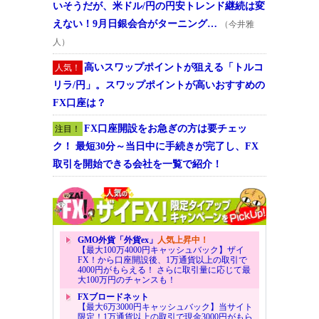
いそうだが、米ドル/円の円安トレンド継続は変
えない！9月日銀会合がターニング…
（今井雅
人）
高いスワップポイントが狙える「トルコ
人気！
リラ/円」。スワップポイントが高いおすすめの
FX口座は？
FX口座開設をお急ぎの方は要チェッ
注目！
ク！ 最短30分～当日中に手続きが完了し、FX
取引を開始できる会社を一覧で紹介！
GMO外貨「外貨ex」
人気上昇中！
【最大100万4000円キャッシュバック】ザイ
FX！から口座開設後、1万通貨以上の取引で
4000円がもらえる！ さらに取引量に応じて最
大100万円のチャンスも！
FXブロードネット
【最大6万3000円キャッシュバック】当サイト
限定！1万通貨以上の取引で現金3000円がもら