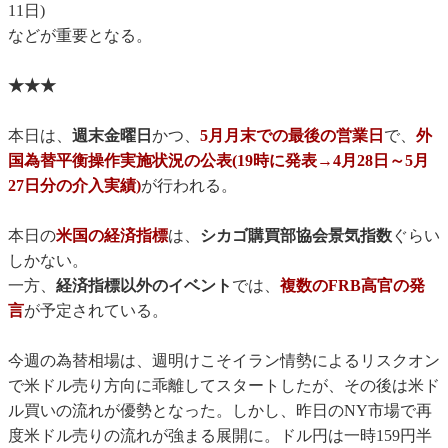
11日)
などが重要となる。
★★★
本日は、
週末金曜日
かつ、
5月月末での最後の営業日
で、
外
国為替平衡操作実施状況の公表(19時に発表→4月28日～5月
27日分の介入実績)
が行われる。
本日の
米国の経済指標
は、
シカゴ購買部協会景気指数
ぐらい
しかない。
一方、
経済指標以外のイベント
では、
複数のFRB高官の発
言
が予定されている。
今週の為替相場は、週明けこそイラン情勢によるリスクオン
で米ドル売り方向に乖離してスタートしたが、その後は米ド
ル買いの流れが優勢となった。しかし、昨日のNY市場で再
度米ドル売りの流れが強まる展開に。ドル円は一時159円半