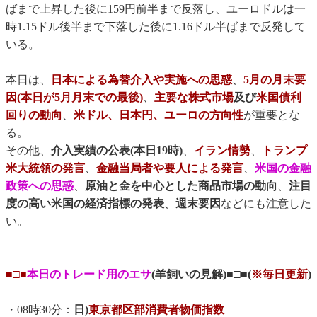
ばまで上昇した後に159円前半まで反落し、ユーロドルは一
時1.15ドル後半まで下落した後に1.16ドル半ばまで反発して
いる。
本日は、
日本による為替介入や実施への思惑
、
5月の月末要
因(本日が5月月末での最後)
、
主要な株式市場
及び
米国債利
回りの動向
、
米ドル、日本円、ユーロの方向性
が重要とな
る。
その他、
介入実績の公表(本日19時)
、
イラン情勢
、
トランプ
米大統領の発言
、
金融当局者や要人による発言
、
米国の金融
政策への思惑
、
原油と金を中心とした商品市場の動向
、
注目
度の高い米国の経済指標の発表
、
週末要因
などにも注意した
い。
■□■
本日のトレード用のエサ
(羊飼いの見解)■□■(
※毎日更新
)
・08時30分：
日)
東京都区部消費者物価指数