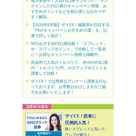
毎月更新中！人気FX口座ランキング。 ラン
クインしたFX口座のキャンペーン情報、お
すすめポイントなどを初心者にもわかりや
すく解説。
【2026年8月版】ザイFX！編集部が注目する
「FXのキャンペーンおすすめ10選」を、記
事で詳しく紹介！
MT4おすすめFX口座比較！「スプレッド」
や「スワップポイント」で比較して一覧表
に！お得なキャンペーン情報も掲載中。
高金利で人気のトルコリラ。 約30のFX口座
の「トルコリラ/円」のスワップポイントを
調査して比較！
ザイFX！では簡単なアンケート調査を行な
っております。お手数おかけしますがご協
力をお願いいたします！
ザイFX！読者に
圧倒的人気！
狭いスプレッドと高いス
ワップが魅力！