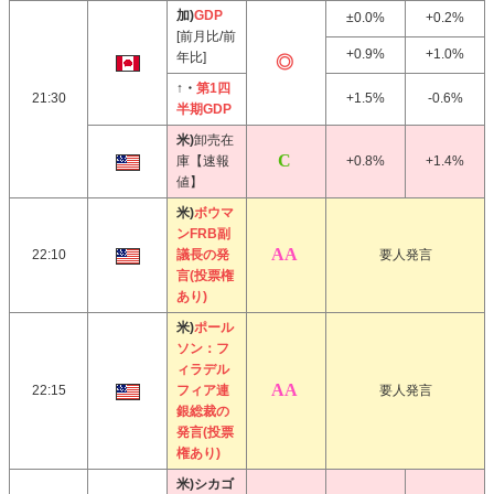
加)
GDP
±0.0%
+0.2%
[前月比/前
+0.9%
+1.0%
年比]
↑・
第1四
21:30
+1.5%
-0.6%
半期GDP
米)
卸売在
庫【速報
+0.8%
+1.4%
値】
米)
ボウマ
ンFRB副
22:10
議長の発
要人発言
言(投票権
あり)
米)
ポール
ソン：フ
ィラデル
22:15
フィア連
要人発言
銀総裁の
発言(投票
権あり)
米)シカゴ