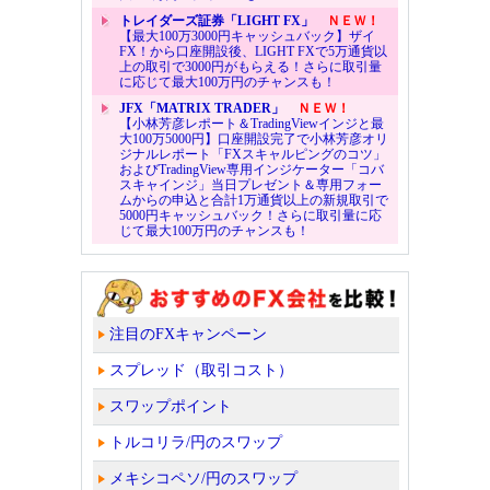
トレイダーズ証券「LIGHT FX」
ＮＥＷ！
【最大100万3000円キャッシュバック】ザイ
FX！から口座開設後、LIGHT FXで5万通貨以
上の取引で3000円がもらえる！さらに取引量
に応じて最大100万円のチャンスも！
JFX「MATRIX TRADER」
ＮＥＷ！
【小林芳彦レポート＆TradingViewインジと最
大100万5000円】口座開設完了で小林芳彦オリ
ジナルレポート「FXスキャルピングのコツ」
およびTradingView専用インジケーター「コバ
スキャインジ」当日プレゼント＆専用フォー
ムからの申込と合計1万通貨以上の新規取引で
5000円キャッシュバック！さらに取引量に応
じて最大100万円のチャンスも！
注目のFXキャンペーン
スプレッド（取引コスト）
スワップポイント
トルコリラ/円のスワップ
メキシコペソ/円のスワップ