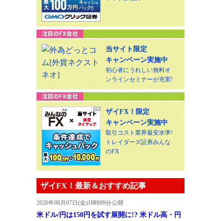
当サイト限定
キャンペーン実施中
初心者にうれしい無料オ
ンラインセミナーが充実!
ザイFX！限定
キャンペーン実施中
取引コスト業界最安水準!
トレイダーズ証券みんな
のFX
ザイFX！最新＆おすすめ記事
2026年08月07日(金)18時09分公開
米ドル/円は150円を試す展開に!? 米ドル高・円