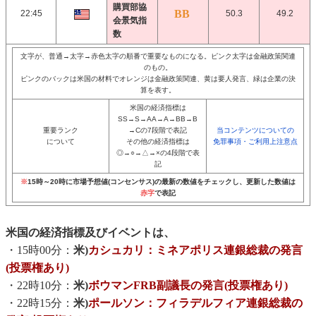
購買部協
22:45
50.3
49.2
会景気指
数
文字が、普通→太字→赤色太字の順番で重要なものになる。ピンク太字は金融政策関連
のもの。
ピンクのバックは米国の材料でオレンジは金融政策関連、黄は要人発言、緑は企業の決
算を表す。
米国の経済指標は
SS→S→AA→A→BB→B
重要ランク
→Cの7段階で表記
当コンテンツについての
について
その他の経済指標は
免罪事項・ご利用上注意点
◎→○→△→×の4段階で表
記
※
15時～20時に市場予想値(コンセンサス)の最新の数値をチェックし、更新した数値は
赤字
で表記
米国の経済指標及びイベントは、
・15時00分：
米)
カシュカリ：ミネアポリス連銀総裁の発言
(投票権あり)
・22時10分：
米)
ボウマンFRB副議長の発言(投票権あり)
・22時15分：
米)
ポールソン：フィラデルフィア連銀総裁の