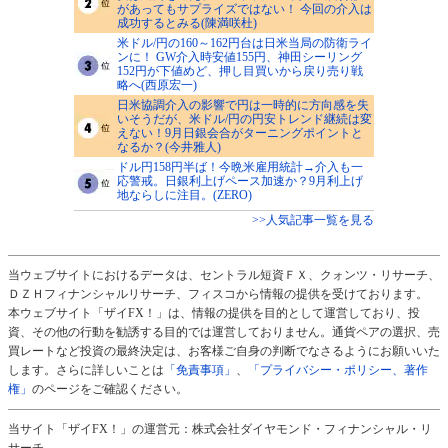
があってもサプライズではない！ 今回の介入は
成功するとみる(陳満咲杜)
米ドル/円の160～162円台は日米当局の防衛ライ
ンに！ GW介入時安値155円、神田シーリング
152円が下値めど、押し目買いから戻り売り戦
略へ(西原宏一)
日米協調介入の影響で円は一時的に方向感を失
いそうだが、米ドル/円の円安トレンド継続は変
えない！9月日銀会合がターニングポイントと
なるか？(今井雅人)
ドル円158円半ば！今晩米雇用統計→介入も一
応警戒。日銀利上げペース加速か？9月利上げ
地ならしに注目。(ZERO)
>>人気記事一覧を見る
当ウェブサイトにおけるデータは、セントラル短資ＦＸ、クォンツ・リサーチ、
ＤＺＨフィナンシャルリサーチ、フィスコから情報の提供を受けております。
本ウェブサイト「ザイFX！」は、情報の提供を目的として運営しており、投
資、その他の行動を勧誘する目的では運営しておりません。通貨ペアの選択、売
買レートなど投資の最終決定は、お客様ご自身の判断でなさるようにお願いいた
します。さらに詳しいことは
「免責事項」
、
「プライバシー・ポリシー、著作
権」
のページをご確認ください。
当サイト「ザイFX！」の運営元：株式会社ダイヤモンド・フィナンシャル・リ