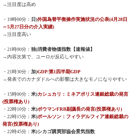
→注目度は高め
・19時00分：
日)
外国為替平衡操作実施状況の公表(4月28日
～5月27日分の介入実績)
→注目度高い
・21時00分：
独)消費者物価指数【速報値】
→内容次第で、ユーロが反応しやすい
・21時30分：
加)
GDP
/
第1四半期GDP
→発表でのカナダドルへの影響は大きなモノになりやすい
・15時00分：
米)
カシュカリ：ミネアポリス連銀総裁の発言
(投票権あり)
・22時10分：
米)
ボウマンFRB副議長の発言(投票権あり)
・22時15分：
米)
ポールソン：フィラデルフィア連銀総裁の
発言(投票権あり)
・22時45分：
米)シカゴ購買部協会景気指数