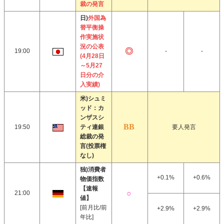
裁の発言
日)
外国為
替平衡操
作実施状
況の公表
19:00
-
-
(4月28日
～5月27
日分の介
入実績)
米)シュミ
ッド：カ
ンザスシ
19:50
ティ連銀
要人発言
総裁の発
言(投票権
なし)
独)消費者
+0.1%
+0.6%
物価指数
【速報
21:00
値】
[前月比/前
+2.9%
+2.9%
年比]