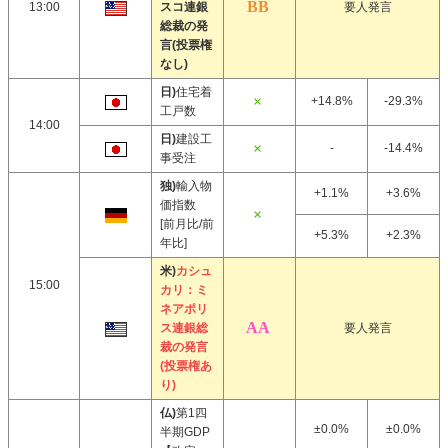
13:00
スコ連銀
要人発言
総裁の発
言(投票権
なし)
日)
住宅着
+14.8%
-29.3%
工戸数
14:00
日)
建設工
-
-14.4%
事受注
独)
輸入物
+1.1%
+3.6%
価指数
[前月比/前
+5.3%
+2.3%
年比]
米)
カシュ
15:00
カリ：ミ
ネアポリ
ス連銀総
要人発言
裁の発言
(投票権あ
り)
仏)
第1四
±0.0%
±0.0%
半期GDP