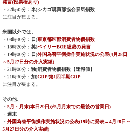
発言(投票権あり)
・22時45分：
米)シカゴ購買部協会景気指数
に注目が集まる。
米国以外では、
・08時30分：
日)
東京都区部消費者物価指数
・18時20分：
英)
ベイリーBOE総裁の発言
・19時00分：
日)
外国為替平衡操作実施状況の公表(4月28日
～5月27日分の介入実績)
・21時00分：
独)消費者物価指数【速報値】
・21時30分：
加)
GDP
/
第1四半期GDP
に注目が集まる。
その他、
・
5月・月末(本日29日が5月月末での最後の営業日)
・
週末
・
外国為替平衡操作実施状況の公表(19時に発表→4月28日～
5月27日分の介入実績)