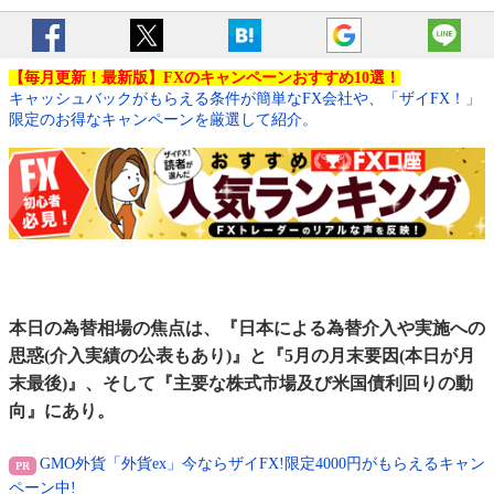
【毎月更新！最新版】FXのキャンペーンおすすめ10選！
キャッシュバックがもらえる条件が簡単なFX会社や、「ザイFX！」
限定のお得なキャンペーンを厳選して紹介。
本日の為替相場の焦点は、『日本による為替介入や実施への
思惑(介入実績の公表もあり)』と『5月の月末要因(本日が月
末最後)』、そして『主要な株式市場及び米国債利回りの動
向』にあり。
GMO外貨「外貨ex」今ならザイFX!限定4000円がもらえるキャン
ペーン中!