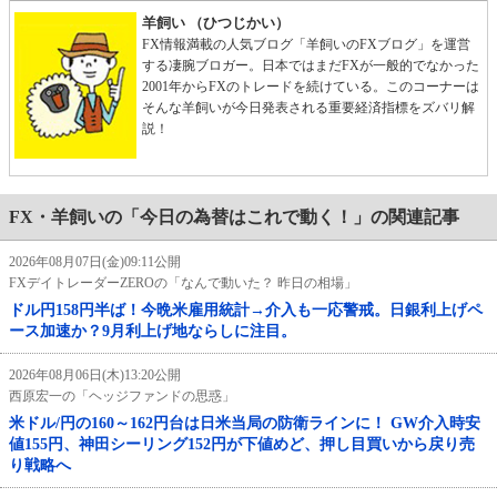
羊飼い （ひつじかい）
FX情報満載の人気ブログ「羊飼いのFXブログ」を運営
する凄腕ブロガー。日本ではまだFXが一般的でなかった
2001年からFXのトレードを続けている。このコーナーは
そんな羊飼いが今日発表される重要経済指標をズバリ解
説！
FX・羊飼いの「今日の為替はこれで動く！」の関連記事
2026年08月07日(金)09:11公開
FXデイトレーダーZEROの「なんで動いた？ 昨日の相場」
ドル円158円半ば！今晩米雇用統計→介入も一応警戒。日銀利上げペ
ース加速か？9月利上げ地ならしに注目。
2026年08月06日(木)13:20公開
西原宏一の「ヘッジファンドの思惑」
米ドル/円の160～162円台は日米当局の防衛ラインに！ GW介入時安
値155円、神田シーリング152円が下値めど、押し目買いから戻り売
り戦略へ