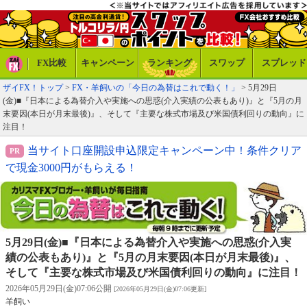
FX比較
キャンペーン
ランキング
スワップ
スプレッド
ザイFX！トップ
>
FX・羊飼いの「今日の為替はこれで動く！」
> 5月29日
(金)■『日本による為替介入や実施への思惑(介入実績の公表もあり)』と『5月の月
末要因(本日が月末最後)』、そして『主要な株式市場及び米国債利回りの動向』に
注目！
当サイト口座開設申込限定キャンペーン中！条件クリア
で現金3000円がもらえる！
5月29日(金)■『日本による為替介入や実施への思惑(介入実
績の公表もあり)』と『5月の月末要因(本日が月末最後)』、
そして『主要な株式市場及び米国債利回りの動向』に注目！
2026年05月29日(金)07:06公開
[2026年05月29日(金)07:06更新]
羊飼い