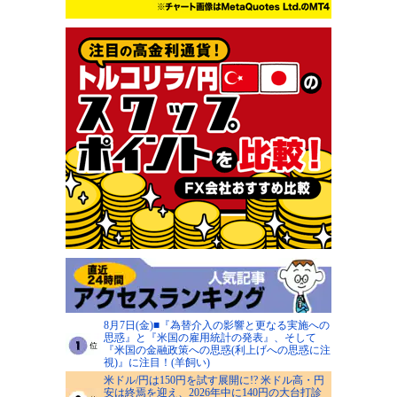
8月7日(金)■『為替介入の影響と更なる実施への
思惑』と『米国の雇用統計の発表』、そして
『米国の金融政策への思惑(利上げへの思惑に注
視)』に注目！(羊飼い)
米ドル/円は150円を試す展開に!? 米ドル高・円
安は終焉を迎え、2026年中に140円の大台打診