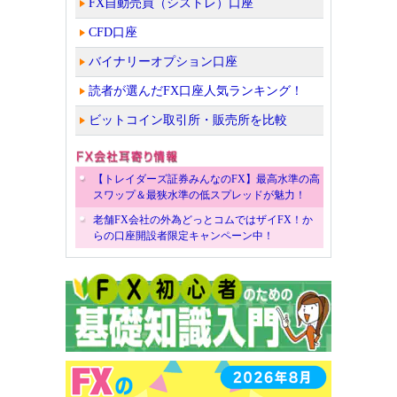
FX自動売買（シストレ）口座
CFD口座
バイナリーオプション口座
読者が選んだFX口座人気ランキング！
ビットコイン取引所・販売所を比較
【トレイダーズ証券みんなのFX】最高水準の高
スワップ＆最狭水準の低スプレッドが魅力！
老舗FX会社の外為どっとコムではザイFX！か
らの口座開設者限定キャンペーン中！