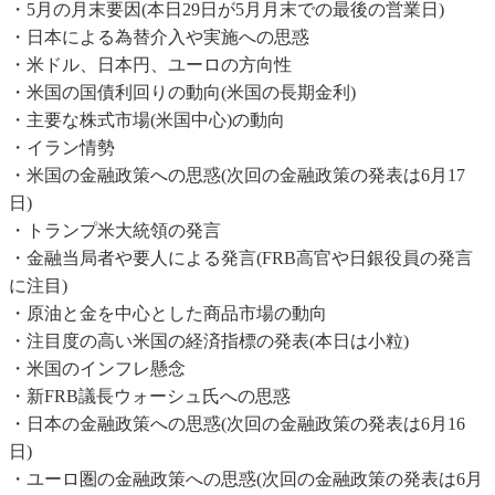
・5月の月末要因(本日29日が5月月末での最後の営業日)
・日本による為替介入や実施への思惑
・米ドル、日本円、ユーロの方向性
・米国の国債利回りの動向(米国の長期金利)
・主要な株式市場(米国中心)の動向
・イラン情勢
・米国の金融政策への思惑(次回の金融政策の発表は6月17
日)
・トランプ米大統領の発言
・金融当局者や要人による発言(FRB高官や日銀役員の発言
に注目)
・原油と金を中心とした商品市場の動向
・注目度の高い米国の経済指標の発表(本日は小粒)
・米国のインフレ懸念
・新FRB議長ウォーシュ氏への思惑
・日本の金融政策への思惑(次回の金融政策の発表は6月16
日)
・ユーロ圏の金融政策への思惑(次回の金融政策の発表は6月