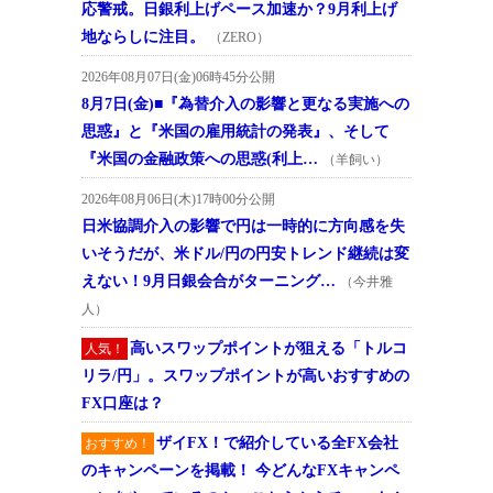
応警戒。日銀利上げペース加速か？9月利上げ
地ならしに注目。
（ZERO）
2026年08月07日(金)06時45分公開
8月7日(金)■『為替介入の影響と更なる実施への
思惑』と『米国の雇用統計の発表』、そして
『米国の金融政策への思惑(利上…
（羊飼い）
2026年08月06日(木)17時00分公開
日米協調介入の影響で円は一時的に方向感を失
いそうだが、米ドル/円の円安トレンド継続は変
えない！9月日銀会合がターニング…
（今井雅
人）
高いスワップポイントが狙える「トルコ
人気！
リラ/円」。スワップポイントが高いおすすめの
FX口座は？
ザイFX！で紹介している全FX会社
おすすめ！
のキャンペーンを掲載！ 今どんなFXキャンペ