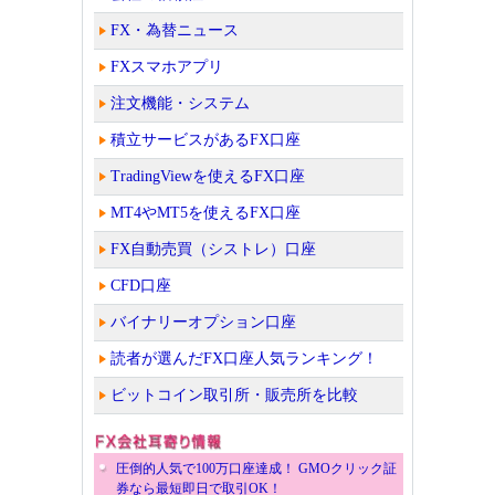
FX・為替ニュース
FXスマホアプリ
注文機能・システム
積立サービスがあるFX口座
TradingViewを使えるFX口座
MT4やMT5を使えるFX口座
FX自動売買（シストレ）口座
CFD口座
バイナリーオプション口座
読者が選んだFX口座人気ランキング！
ビットコイン取引所・販売所を比較
圧倒的人気で100万口座達成！ GMOクリック証
券なら最短即日で取引OK！