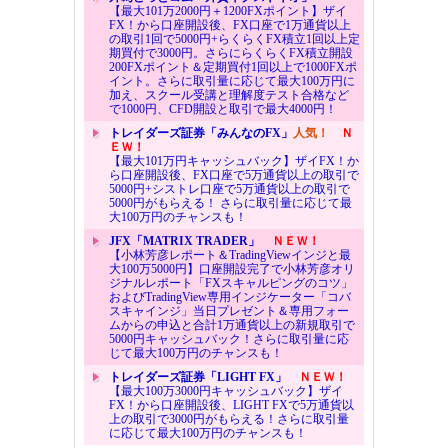
【最大101万2000円＋1200FXポイント】ザイ
FX！から口座開設後、FX口座で1万通貨以上
の取引1回で5000円+らくらくFX積立1回以上定
期買付で3000円。さらにらくらくFX積立開設
200FXポイント＆定期買付1回以上で1000FXポ
イント。さらに取引量に応じて最大100万円に
加え、スクール受講と理解度テスト合格など
で1000円、CFD開設と取引で最大4000円！
トレイダーズ証券「みんなのFX」
人気！
Ｎ
ＥＷ！
【最大101万円キャッシュバック】ザイFX！か
ら口座開設後、FX口座で5万通貨以上の取引で
5000円+シストレ口座で5万通貨以上の取引で
5000円がもらえる！ さらに取引量に応じて最
大100万円のチャンスも！
JFX「MATRIX TRADER」
ＮＥＷ！
【小林芳彦レポート＆TradingViewインジと最
大100万5000円】口座開設完了で小林芳彦オリ
ジナルレポート「FXスキャルピングのコツ」
およびTradingView専用インジケーター「コバ
スキャインジ」当日プレゼント＆専用フォー
ムからの申込と合計1万通貨以上の新規取引で
5000円キャッシュバック！さらに取引量に応
じて最大100万円のチャンスも！
トレイダーズ証券「LIGHT FX」
ＮＥＷ！
【最大100万3000円キャッシュバック】ザイ
FX！から口座開設後、LIGHT FXで5万通貨以
上の取引で3000円がもらえる！さらに取引量
に応じて最大100万円のチャンスも！