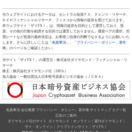
当ウェブサイトにおけるデータは、セントラル短資ＦＸ、クォンツ・リサーチ、
ＤＺＨフィナンシャルリサーチ、フィスコから情報の提供を受けております。
本ウェブサイト「ザイFX！」は、情報の提供を目的として運営しており、投
資、その他の行動を勧誘する目的では運営しておりません。通貨ペアの選択、売
買レートなど投資の最終決定は、お客様ご自身の判断でなさるようにお願いいた
します。さらに詳しいことは
「免責事項」
、
「プライバシー・ポリシー、著作
権」
のページをご確認ください。
当サイト「ザイFX！」の運営元：株式会社ダイヤモンド・フィナンシャル・リ
サーチ
株主：株式会社ダイヤモンド社（100％）
加入協会：一般社団法人日本暗号資産ビジネス協会（ＪＣＢＡ）
免責事項
会社概要
プライバシー・ポリシー、著作権
サイトマップ
タグ一覧
広告のご案内
ダイヤモンド社のサイト
ダイヤモンド・オンライン
|
週刊ダイヤモンド
|
ザイ・オンライン
|
クリプトインサイト
|
ザイFX！