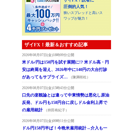
ザイFX！読者に
圧倒的人気！
狭いスプレッドと高いス
ワップが魅力！
ザイFX！最新＆おすすめ記事
2026年08月07日(金)18時09分公開
米ドル/円は150円を試す展開に!? 米ドル高・円
安は終焉を迎え、2026年中に140円の大台打診
があってもサプライズ…
（陳満咲杜）
2026年08月07日(金)15時43分公開
口先の楽観論とは違って中東情勢は悪化し原油
反発、ドル円も158円台に戻しドル金利上昇で
の雇用統計
（持田有紀子）
2026年08月07日(金)09時11分公開
ドル円158円半ば！今晩米雇用統計→介入も一