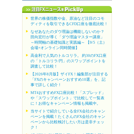
世界の株価指数や金、原油など注目のコモ
ディティを取引できるCFD口座を徹底比較！
なぜあなたのダウ理論は機能しないのか？
田向宏行が導く「ダウ理論マスター講座」
～時間軸の基礎知識と実践編～ 【9/5（土）
会場+オンライン同時開催】
高金利で人気のトルコリラ。 約30のFX口座
の「トルコリラ/円」のスワップポイントを
調査して比較！
【2026年8月版】ザイFX！編集部が注目する
「FXのキャンペーンおすすめ10選」を、記
事で詳しく紹介！
MT4おすすめFX口座比較！「スプレッド」
や「スワップポイント」で比較して一覧表
に！お得なキャンペーン情報も掲載中。
当サイトで紹介している全FX会社のキャン
ペーンを掲載！たくさんのFX会社のキャン
ペーンから比較検討したい方は是非チェッ
ク！