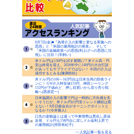
8月7日(金)■『為替介入の影響と更なる実施への
思惑』と『米国の雇用統計の発表』、そして
『米国の金融政策への思惑(利上げへの思惑に注
視)』に注目！(羊飼い)
米ドル/円は150円を試す展開に!? 米ドル高・円
安は終焉を迎え、2026年中に140円の大台打診
があってもサプライズではない！ 今回の介入は
成功するとみる(陳満咲杜)
米ドル/円の160～162円台は日米当局の防衛ライ
ンに！ GW介入時安値155円、神田シーリング
152円が下値めど、押し目買いから戻り売り戦
略へ(西原宏一)
日米協調介入の影響で円は一時的に方向感を失
いそうだが、米ドル/円の円安トレンド継続は変
えない！9月日銀会合がターニングポイントと
なるか？(今井雅人)
口先の楽観論とは違って中東情勢は悪化し原油
反発、ドル円も158円台に戻しドル金利上昇で
の雇用統計(持田有紀子)
>>人気記事一覧を見る