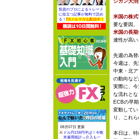
シガン大消
投資のプロによるトレード
に役立つ記事が無料で読め
米国の株式
る！
FXメルマガも配信中！
要な要因。
米国の長期
連性が高い
先週の為替
今週は、先
中東・北ア
の動向など
実際に、今
な流れとな
ECBの早
変動してい
り、これら
08月07日 更新
ドル円158円半ば！今晩
本日は、特
米雇用統計→介入も一