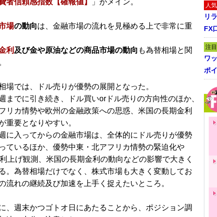
費者信頼感指数【確報値】
」がメイン。
人気
リ
市場
の動向
は、金融市場の流れを見極める上で非常に重
FX
注目
金利
及び金や原油などの商品市場の動向
も為替相場と関
ワ
。
ポイ
相場では、ドル売りが優勢の展開となった。
週までに引き続き、ドル買いorドル売りの方向性のほか、
フリカ情勢や欧州の金融政策への思惑、米国の長期金利
が重要となりやすい。
週に入ってからの金融市場は、全体的にドル売りが優勢
っているほか、優勢中東・北アフリカ情勢の緊迫化や
期利上げ観測、米国の長期金利の動向などの影響で大きく
る。為替相場だけでなく、株式市場も大きく変動してお
の流れの継続及び加速を上手く捉えたいところ。
に、週末かつゴトオ日にあたることから、ポジション調