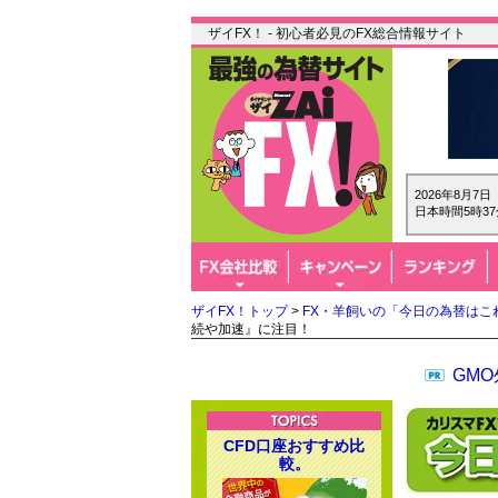
ザイFX！ - 初心者必見のFX総合情報サイト
2026年8月7
日本時間5時37
ザイFX！トップ
>
FX・羊飼いの「今日の為替はこ
続や加速』に注目！
GM
CFD口座おすすめ比
較。