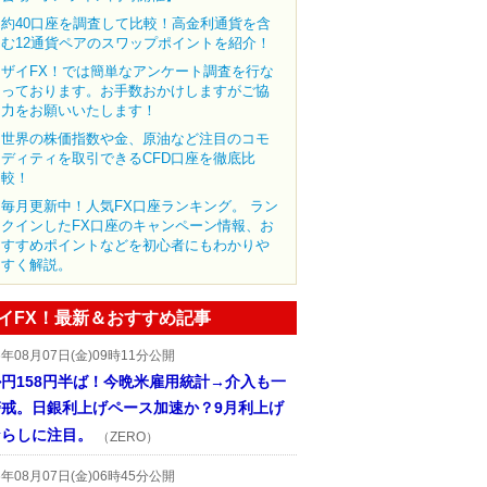
約40口座を調査して比較！高金利通貨を含
む12通貨ペアのスワップポイントを紹介！
ザイFX！では簡単なアンケート調査を行な
っております。お手数おかけしますがご協
力をお願いいたします！
世界の株価指数や金、原油など注目のコモ
ディティを取引できるCFD口座を徹底比
較！
毎月更新中！人気FX口座ランキング。 ラン
クインしたFX口座のキャンペーン情報、お
すすめポイントなどを初心者にもわかりや
すく解説。
イFX！最新＆おすすめ記事
6年08月07日(金)09時11分公開
円158円半ば！今晩米雇用統計→介入も一
警戒。日銀利上げペース加速か？9月利上げ
ならしに注目。
（ZERO）
6年08月07日(金)06時45分公開