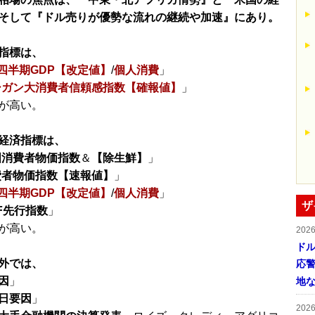
そして『ドル売りが優勢な流れの継続や加速』にあり。
指標は、
四半期GDP【改定値】
/
個人消費
」
シガン大消費者信頼感指数【確報値】
」
が高い。
経済指標は、
国消費者物価指数
＆
【除生鮮】
」
費者物価指数【速報値】
」
四半期GDP【改定値】
/
個人消費
」
ザ
OF先行指数
」
が高い。
202
ドル
外では、
応
因
」
地
日要因
」
202