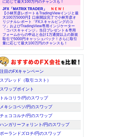
に応じて最大100万円のチャンスも！
JFX「MATRIX TRADER」
ＮＥＷ！
【小林芳彦レポート＆TradingViewインジと最
大100万5000円】口座開設完了で小林芳彦オ
リジナルレポート「FXスキャルピングのコ
ツ」およびTradingView専用インジケーター
「コバスキャインジ」当日プレゼント＆専用
フォームからの申込と合計1万通貨以上の新規
取引で5000円キャッシュバック！さらに取引
量に応じて最大100万円のチャンスも！
注目のFXキャンペーン
スプレッド（取引コスト）
スワップポイント
トルコリラ/円のスワップ
メキシコペソ/円のスワップ
チェココルナ/円のスワップ
ハンガリーフォリント/円のスワップ
ポーランドズロチ/円のスワップ