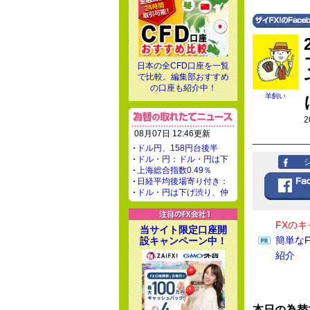
日本の全CFD口座を一覧
で比較。編集部おすすめ
の口座も紹介中！
羊飼い
2
08月07日 12:46更新
ドル円、158円台後半
ドル・円：ドル・円は下
上海総合指数0.49％
日経平均後場寄り付き：
ドル・円は下げ渋り、仲
FXの
当サイト限定口座開
簡単な
設キャンペーン中！
紹介
本日の為替