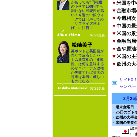
があっても5円程度
▼
米国を中
の下落で160円すら
▼
金融市場
割れない可能性が高
い！今週の中銀ウィ
▼
今週相次
ークではFOMCでの
「サプライズ利上
▼
中国の景
げ」に注目！
▼
米国の景
07/29更新
▼
金融当局
▼
金や原油
英ポンドと英国債が
売りで反応したバー
▼
米国の主
ナム新首相の「柔軟
▼
欧州の大
性」は何を意味する
のか？バーナム政権
が失敗すれば英国の
将来は本当に厳しい
ザイFX
ものになる！
ャンペー
07/21更新
2月2
・
週末金曜日
・
25日のゴト
・
欧州の大手
・
米国の主要
日)
↑・