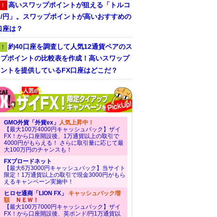
高いスワップポイントが狙える「トルコ
！
ラ/円」。スワップポイントが高いおすすめの
口座は？
約40口座を調査して人気12通貨ペアのス
！
ップポイントの比較表を作成！高いスワップ
ントを提供しているFX口座はどこだ？
GMO外貨「外貨ex」
人気上昇中！
【最大100万4000円キャッシュバック】ザイ
FX！から口座開設後、1万通貨以上の取引で
4000円がもらえる！ さらに取引量に応じて最
大100万円のチャンスも！
FXブロードネット
【最大6万3000円キャッシュバック】当サイト
限定！1万通貨以上の取引で現金3000円がもら
えるキャンペーン実施中！
ヒロセ通商「LION FX」
キャッシュバック増
額
ＮＥＷ！
【最大100万7000円キャッシュバック】ザイ
FX！から口座開設後、英ポンド/円1万通貨以