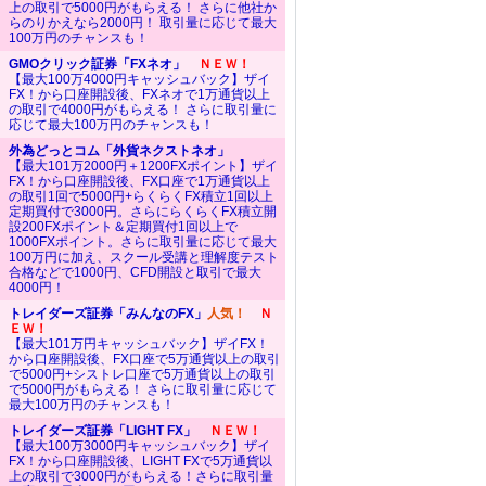
上の取引で5000円がもらえる！ さらに他社か
らのりかえなら2000円！ 取引量に応じて最大
100万円のチャンスも！
GMOクリック証券「FXネオ」
ＮＥＷ！
【最大100万4000円キャッシュバック】ザイ
FX！から口座開設後、FXネオで1万通貨以上
の取引で4000円がもらえる！ さらに取引量に
応じて最大100万円のチャンスも！
外為どっとコム「外貨ネクストネオ」
【最大101万2000円＋1200FXポイント】ザイ
FX！から口座開設後、FX口座で1万通貨以上
の取引1回で5000円+らくらくFX積立1回以上
定期買付で3000円。さらにらくらくFX積立開
設200FXポイント＆定期買付1回以上で
1000FXポイント。さらに取引量に応じて最大
100万円に加え、スクール受講と理解度テスト
合格などで1000円、CFD開設と取引で最大
4000円！
トレイダーズ証券「みんなのFX」
人気！
Ｎ
ＥＷ！
【最大101万円キャッシュバック】ザイFX！
から口座開設後、FX口座で5万通貨以上の取引
で5000円+シストレ口座で5万通貨以上の取引
で5000円がもらえる！ さらに取引量に応じて
最大100万円のチャンスも！
トレイダーズ証券「LIGHT FX」
ＮＥＷ！
【最大100万3000円キャッシュバック】ザイ
FX！から口座開設後、LIGHT FXで5万通貨以
上の取引で3000円がもらえる！さらに取引量