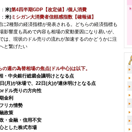
分：
米)
第4四半期GDP【改定値】
/
個人消費
分：
米)
ミシガン大消費者信頼感指数【確報値】
間に2種類の経済指標が発表される。どちらの経済指標も
場影響度も高めで内容も相場の変動要因になり易いが、
では、現状のドル売りの流れが加速するのかどうかに注
へと繋げたい
からの週の為替相場の焦点(ドル中心)は以下。
務相・中央銀行総裁会議明けとなる点
1日(月)が休場で、22日(火)が連休明けとなる点
orドル売りの方向性
期金利
フリカ情勢
融政策
政・金融・信用不安
心とした株式市場