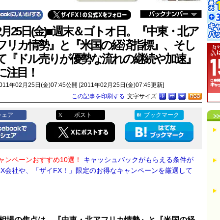
2月25日(金)■週末＆ゴトオ日。『中東・北ア
フリカ情勢』と『米国の経済指標』、そし
て『ドル売りが優勢な流れの継続や加速』
に注目！
011年02月25日(金)07:45公開 [2011年02月25日(金)07:45更新]
この記事を印刷する
文字サイズ
シェア
ポスト
ブックマーク
キャンペーンおすすめ10選！
キャッシュバックがもらえる条件が
FX会社や、「ザイFX！」限定のお得なキャンペーンを厳選して
相場の焦点は、『中東・北アフリカ情勢』と『米国の経