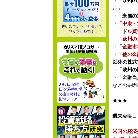
・「
欧州の
ル」
・「
米国の
・「
中東・
狭いスプレッドと高いス
・「
ドル買
ワップが魅力！
・「
欧州の
・「
金融市
・「
他の金
以外の株式
・「
欧州の
・「
金融当
8月7日(金曜
などの要因
日)の為替相場
の注目材料と
指標ランク
★★★
週末
金曜日
米国の経済