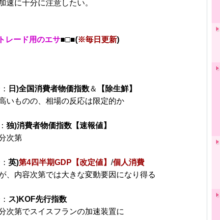
加速に十分に注意したい。
トレード用のエサ
■□■(
※毎日更新
)
分：
日)全国消費者物価指数
＆
【除生鮮】
高いものの、相場の反応は限定的か
：
独)消費者物価指数【速報値】
分次第
分：
英)
第4四半期GDP【改定値】
/
個人消費
が、内容次第では大きな変動要因になり得る
分：
ス)KOF先行指数
分次第でスイスフランの加速装置に