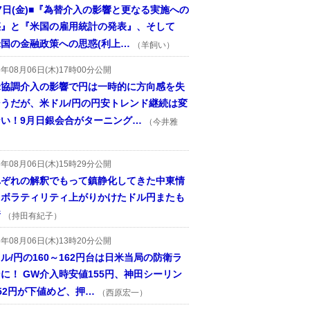
7日(金)■『為替介入の影響と更なる実施への
惑』と『米国の雇用統計の発表』、そして
国の金融政策への思惑(利上…
（羊飼い）
6年08月06日(木)17時00分公開
米協調介入の影響で円は一時的に方向感を失
そうだが、米ドル/円の円安トレンド継続は変
ない！9月日銀会合がターニング…
（今井雅
6年08月06日(木)15時29分公開
れぞれの解釈でもって鎮静化してきた中東情
、ボラティリティ上がりかけたドル円またも
着
（持田有紀子）
6年08月06日(木)13時20分公開
ル/円の160～162円台は日米当局の防衛ラ
に！ GW介入時安値155円、神田シーリン
52円が下値めど、押…
（西原宏一）