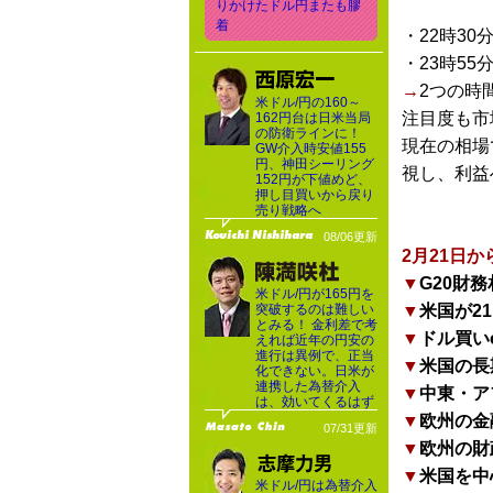
りかけたドル円またも膠
着
・22時30
・23時55
→
2つの時
米ドル/円の160～
注目度も市
162円台は日米当局
の防衛ラインに！
現在の相場
GW介入時安値155
円、神田シーリング
視し、利益
152円が下値めど、
押し目買いから戻り
売り戦略へ
08/06更新
2月21日
▼
G20財
米ドル/円が165円を
突破するのは難しい
▼
米国が2
とみる！ 金利差で考
▼
ドル買い
えれば近年の円安の
進行は異例で、正当
▼
米国の長
化できない。日米が
連携した為替介入
▼
中東・ア
は、効いてくるはず
▼
欧州の金
07/31更新
▼
欧州の財
▼
米国を中
米ドル/円は為替介入