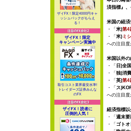
済指標』、
ザイFX！限定4000円キャ
ッシュバックがもらえ
米国の経済
る！
・「
米)
第4
・「
米)
ミ
ザイFX！限定
キャンペーン実施中
への注目度
米国以外の
・「
日)全
・「
独)消
・「
英)
第4
取引コスト業界最安水準!
・「
ス)K
トレイダーズ証券みんな
のFX
への注目度
ザイFX！読者に
経済指標以
圧倒的人気！
・「
週末要
・「
ゴトオ