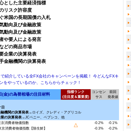
心とした主要経済指標
のリスク許容度
ぐ米国の長期国債の入札
気動向及び金融政策
気動向及び金融政策
者や要人による発言
などの商品市場
要企業の決算発表
手金融機関の決算発表
！で紹介している全FX会社のキャンペーンを掲載！ 今どんなFXキ
ンをやっているのか、こちらからチェック！
指標ランク
コンセン
前回
5日(金)の為替相場の注目材料
(注目度＆重要度)
サス
発表値
オ日
金融機関の決算発表
→ロイズ、クレディ・アグリコル
企業の決算発表
→JCペニー、ペプシコ、他
東京消費者物価指数
-0.2%
-0.1%
△
東京消費者物価指数【除生鮮】
-0.3%
-0.2%