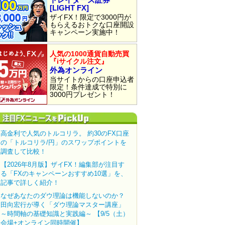
[LIGHT FX]
ザイFX！限定で3000円が
もらえるおトクな口座開設
キャンペーン実施中！
人気の1000通貨自動売買
『iサイクル注文』
外為オンライン
当サイトからの口座申込者
限定！条件達成で特別に
3000円プレゼント！
高金利で人気のトルコリラ。 約30のFX口座
の「トルコリラ/円」のスワップポイントを
調査して比較！
【2026年8月版】ザイFX！編集部が注目す
る「FXのキャンペーンおすすめ10選」を、
記事で詳しく紹介！
なぜあなたのダウ理論は機能しないのか？
田向宏行が導く「ダウ理論マスター講座」
～時間軸の基礎知識と実践編～ 【9/5（土）
会場+オンライン同時開催】