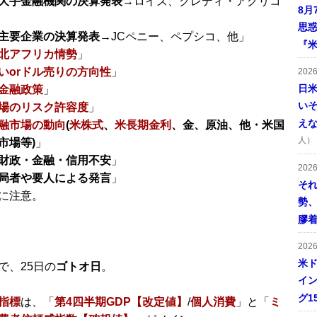
大手金融機関の決算発表
→ロイズ、クレディ・アグリコ
8月
思
主要企業の決算発表
→JCペニー、ペプシコ、他」
『米
北アフリカ情勢
」
いorドル売りの方向性
」
202
日
金融政策
」
い
場のリスク許容度
」
え
融市場の動向
(
米株式
、
米長期金利
、金、原油、他・米国
人）
市場等)
」
財政・金融・信用不安
」
202
局者や要人による発言
」
そ
に注意。
勢
膠
202
米ド
で、25日の
ゴトオ日
。
イン
グ1
指標
は、「
第4四半期GDP【改定値】
/
個人消費
」と「
ミ