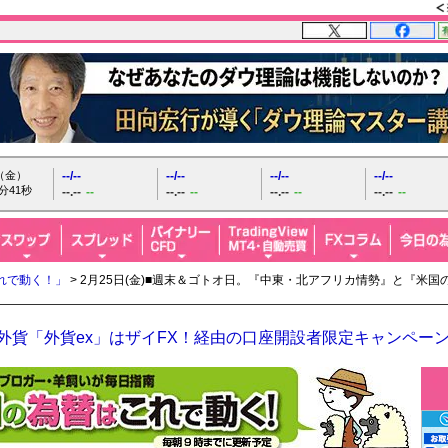
日（金）
--/--
--/--
--/--
--/--
分43秒
--.--
--
--.--
--
--.--
--
--.--
--
れで動く！」
> 2月25日(金)■週末＆ゴトオ日。『中東・北アフリカ情勢』と『米
O外貨「外貨ex」はザイFX！経由の口座開設者限定キャンペー