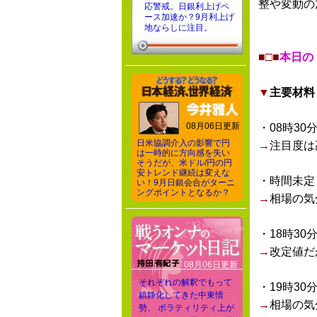
整や変動の
応警戒。日銀利上げペ
ース加速か？9月利上げ
地ならしに注目。
■□■
本日の
▼
主要材料
08月06日更新
・08時30
日米協調介入の影響で円
→
注目度は
は一時的に方向感を失い
そうだが、米ドル/円の円
安トレンド継続は変えな
・時間未定
い！9月日銀会合がターニ
ングポイントとなるか？
→
相場の気
・18時30
→
改定値だ
08月06日更新
それぞれの解釈でもって
・19時30
鎮静化してきた中東情
→
相場の気
勢、 ボラティリティ上が