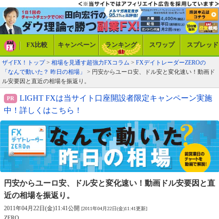
FX比較
キャンペーン
ランキング
スワップ
スプレッド
ザイFX！トップ
>
相場を見通す超強力FXコラム
>
FXデイトレーダーZEROの
「なんで動いた？ 昨日の相場」
> 円安からユーロ安、ドル安と変化速い！動画ド
ル安要因と直近の相場を振返り。
LIGHT FXは当サイト口座開設者限定キャンペーン実施
中！詳しくはこちら！
円安からユーロ安、ドル安と変化速い！
動画ドル安要因と直
近の相場を振返り。
2011年04月22日(金)11:41公開
[2011年04月22日(金)11:41更新]
ZERO