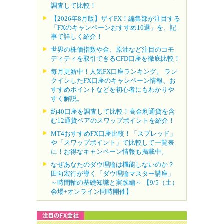
調査して比較！
【2026年8月版】ザイFX！編集部が注目する
「FXのキャンペーンおすすめ10選」を、記
事で詳しく紹介！
世界の株価指数や金、原油など注目のコモ
ディティを取引できるCFD口座を徹底比較！
毎月更新中！人気FX口座ランキング。 ラン
クインしたFX口座のキャンペーン情報、お
すすめポイントなどを初心者にもわかりや
すく解説。
約40口座を調査して比較！高金利通貨を含
む12通貨ペアのスワップポイントを紹介！
MT4おすすめFX口座比較！「スプレッド」
や「スワップポイント」で比較して一覧表
に！お得なキャンペーン情報も掲載中。
なぜあなたのダウ理論は機能しないのか？
田向宏行が導く「ダウ理論マスター講座」
～時間軸の基礎知識と実践編～ 【9/5（土）
会場+オンライン同時開催】