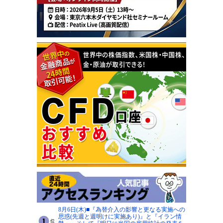
8月6日(木)■『為替介入の影響と更なる実施への
思惑(先週と週明けに実施あり)』と『イラン情