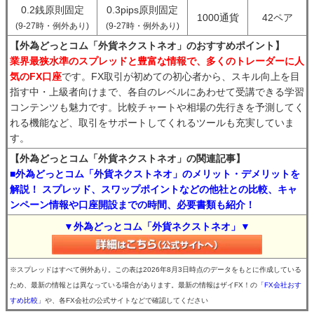
0.2銭原則固定
0.3pips原則固定
1000通貨
42ペア
(9-27時・例外あり)
(9-27時・例外あり)
【外為どっとコム「外貨ネクストネオ」のおすすめポイント】
業界最狭水準のスプレッドと豊富な情報で、多くのトレーダーに人
気のFX口座
です。FX取引が初めての初心者から、スキル向上を目
指す中・上級者向けまで、各自のレベルにあわせて受講できる学習
コンテンツも魅力です。比較チャートや相場の先行きを予測してく
れる機能など、取引をサポートしてくれるツールも充実していま
す。
【外為どっとコム「外貨ネクストネオ」の関連記事】
■外為どっとコム「外貨ネクストネオ」のメリット・デメリットを
解説！ スプレッド、スワップポイントなどの他社との比較、キャ
ンペーン情報や口座開設までの時間、必要書類も紹介！
▼外為どっとコム「外貨ネクストネオ」▼
※スプレッドはすべて例外あり。この表は2026年8月3日時点のデータをもとに作成している
ため、最新の情報とは異なっている場合があります。最新の情報はザイFX！の
「FX会社おす
すめ比較」
や、各FX会社の公式サイトなどで確認してください