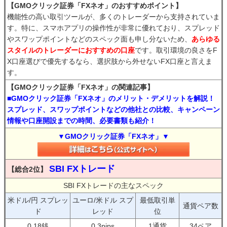
【GMOクリック証券「FXネオ」のおすすめポイント】
機能性の高い取引ツールが、多くのトレーダーから支持されていま
す。特に、スマホアプリの操作性が非常に優れており、スプレッド
やスワップポイントなどのスペック面も申し分ないため、
あらゆる
スタイルのトレーダーにおすすめの口座
です。取引環境の良さをF
X口座選びで優先するなら、選択肢から外せないFX口座と言えま
す。
【GMOクリック証券「FXネオ」の関連記事】
■GMOクリック証券「FXネオ」のメリット・デメリットを解説！
スプレッド、スワップポイントなどの他社との比較、キャンペーン
情報や口座開設までの時間、必要書類も紹介！
▼GMOクリック証券「FXネオ」▼
SBI FXトレード
【総合2位】
SBI FXトレードの主なスペック
米ドル/円 スプレッ
ユーロ/米ドル スプ
最低取引単
通貨ペア数
ド
レッド
位
0.18銭
0.3pips
1通貨
34ペア