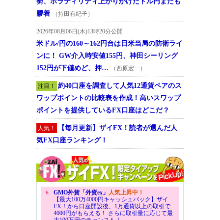
勢、ボラティリティ上がりかけたドル円またも
膠着
（持田有紀子）
2026年08月06日(木)13時20分公開
米ドル/円の160～162円台は日米当局の防衛ライ
ンに！ GW介入時安値155円、神田シーリング
152円が下値めど、押…
（西原宏一）
約40口座を調査して人気12通貨ペアのス
注目！
ワップポイントの比較表を作成！高いスワップ
ポイントを提供しているFX口座はどこだ？
【毎月更新】ザイFX！読者が選んだ人
人気！
気FX口座ランキング！
GMO外貨「外貨ex」
人気上昇中！
【最大100万4000円キャッシュバック】ザイ
FX！から口座開設後、1万通貨以上の取引で
4000円がもらえる！ さらに取引量に応じて最
大100万円のチャンスも！