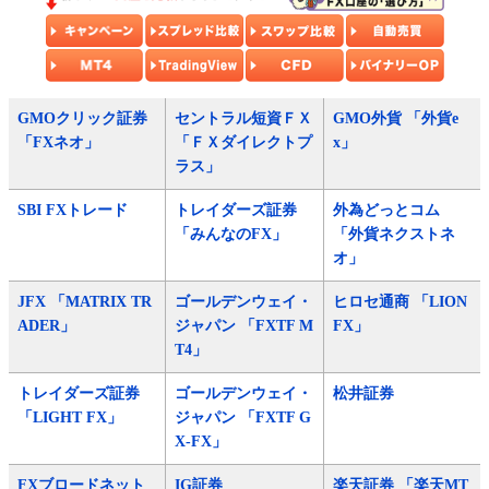
GMOクリック証券
セントラル短資ＦＸ
GMO外貨 「外貨e
「FXネオ」
「ＦＸダイレクトプ
x」
ラス」
SBI FXトレード
トレイダーズ証券
外為どっとコム
「みんなのFX」
「外貨ネクストネ
オ」
JFX 「MATRIX TR
ゴールデンウェイ・
ヒロセ通商 「LION
ADER」
ジャパン 「FXTF M
FX」
T4」
トレイダーズ証券
ゴールデンウェイ・
松井証券
「LIGHT FX」
ジャパン 「FXTF G
X-FX」
FXブロードネット
IG証券
楽天証券 「楽天MT