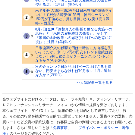
勢』、そして『明日に米国の雇用統計の発表を
控える点』に注目！(羊飼い)
米ドル/円の160～162円台は日米当局の防衛ライ
ンに！ GW介入時安値155円、神田シーリング
152円が下値めど、押し目買いから戻り売り戦
略へ(西原宏一)
8月7日(金)■『為替介入の影響と更なる実施への
思惑』と『米国の雇用統計の発表』、そして
『米国の金融政策への思惑(利上げへの思惑に注
視)』に注目！(羊飼い)
日米協調介入の影響で円は一時的に方向感を失
いそうだが、米ドル/円の円安トレンド継続は変
えない！9月日銀会合がターニングポイントと
なるか？(今井雅人)
次の介入いつ？日銀利上げペース上げざるを得
ない。円安止まらなければ10月末～11月に追加
介入か？(ZERO)
>>人気記事一覧を見る
当ウェブサイトにおけるデータは、セントラル短資ＦＸ、クォンツ・リサーチ、
ＤＺＨフィナンシャルリサーチ、フィスコから情報の提供を受けております。
本ウェブサイト「ザイFX！」は、情報の提供を目的として運営しており、投
資、その他の行動を勧誘する目的では運営しておりません。通貨ペアの選択、売
買レートなど投資の最終決定は、お客様ご自身の判断でなさるようにお願いいた
します。さらに詳しいことは
「免責事項」
、
「プライバシー・ポリシー、著作
権」
のページをご確認ください。