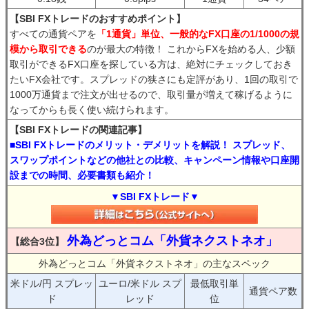
【SBI FXトレードのおすすめポイント】
すべての通貨ペアを
「1通貨」単位、一般的なFX口座の1/1000の規
模から取引できる
のが最大の特徴！ これからFXを始める人、少額
取引ができるFX口座を探している方は、絶対にチェックしておき
たいFX会社です。スプレッドの狭さにも定評があり、1回の取引で
1000万通貨まで注文が出せるので、取引量が増えて稼げるように
なってからも長く使い続けられます。
【SBI FXトレードの関連記事】
■SBI FXトレードのメリット・デメリットを解説！ スプレッド、
スワップポイントなどの他社との比較、キャンペーン情報や口座開
設までの時間、必要書類も紹介！
▼SBI FXトレード▼
外為どっとコム「外貨ネクストネオ」
【総合3位】
外為どっとコム「外貨ネクストネオ」の主なスペック
米ドル/円 スプレッ
ユーロ/米ドル スプ
最低取引単
通貨ペア数
ド
レッド
位