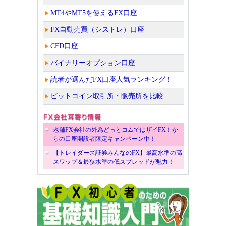
MT4やMT5を使えるFX口座
FX自動売買（シストレ）口座
CFD口座
バイナリーオプション口座
読者が選んだFX口座人気ランキング！
ビットコイン取引所・販売所を比較
老舗FX会社の外為どっとコムではザイFX！か
らの口座開設者限定キャンペーン中！
【トレイダーズ証券みんなのFX】最高水準の高
スワップ＆最狭水準の低スプレッドが魅力！