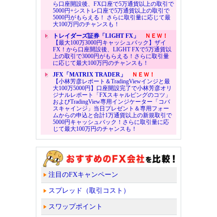
ら口座開設後、FX口座で5万通貨以上の取引で
5000円+シストレ口座で5万通貨以上の取引で
5000円がもらえる！ さらに取引量に応じて最
大100万円のチャンスも！
トレイダーズ証券「LIGHT FX」
ＮＥＷ！
【最大100万3000円キャッシュバック】ザイ
FX！から口座開設後、LIGHT FXで5万通貨以
上の取引で3000円がもらえる！さらに取引量
に応じて最大100万円のチャンスも！
JFX「MATRIX TRADER」
ＮＥＷ！
【小林芳彦レポート＆TradingViewインジと最
大100万5000円】口座開設完了で小林芳彦オリ
ジナルレポート「FXスキャルピングのコツ」
およびTradingView専用インジケーター「コバ
スキャインジ」当日プレゼント＆専用フォー
ムからの申込と合計1万通貨以上の新規取引で
5000円キャッシュバック！さらに取引量に応
じて最大100万円のチャンスも！
注目のFXキャンペーン
スプレッド（取引コスト）
スワップポイント