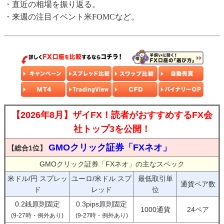
・直近の相場を振り返る。
・来週の注目イベント米FOMCなど。
【2026年8月】ザイFX！読者がおすすめするFX会
社トップ3を公開！
GMOクリック証券「FXネオ」
【総合1位】
GMOクリック証券「FXネオ」の主なスペック
米ドル/円 スプレッ
ユーロ/米ドル スプ
最低取引単
通貨ペア数
ド
レッド
位
0.2銭原則固定
0.3pips原則固定
1000通貨
24ペア
(9-27時・例外あり)
(9-27時・例外あり)