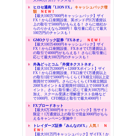
ヒロセ通商「LION FX」
キャッシュバック増
額
ＮＥＷ！
【最大100万7000円キャッシュバック】ザイ
FX！から口座開設後、英ポンド/円1万通貨以
上の取引で5000円がもらえる！ さらに他社か
らのりかえなら2000円！ 取引量に応じて最大
100万円のチャンスも！
GMOクリック証券「FXネオ」
ＮＥＷ！
【最大100万4000円キャッシュバック】ザイ
FX！から口座開設後、FXネオで1万通貨以上
の取引で4000円がもらえる！ さらに取引量に
応じて最大100万円のチャンスも！
外為どっとコム「外貨ネクストネオ」
【最大101万2000円＋1200FXポイント】ザイ
FX！から口座開設後、FX口座で1万通貨以上
の取引1回で5000円+らくらくFX積立1回以上定
期買付で3000円。さらにらくらくFX積立開設
200FXポイント＆定期買付1回以上で1000FXポ
イント。さらに取引量に応じて最大100万円に
加え、スクール受講と理解度テスト合格など
で1000円、CFD開設と取引で最大4000円！
FXブロードネット
【最大6万3000円キャッシュバック】当サイト
限定！1万通貨以上の取引で現金3000円がもら
えるキャンペーン実施中！
トレイダーズ証券「みんなのFX」
人気！
Ｎ
ＥＷ！
【最大101万円キャッシュバック】ザイFX！か