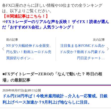
各FX口座のさらに詳しい情報や10位までの全ランキング
は、以下よりご覧ください。
【※関連記事はこちら！】
⇒
FXトレーダーのリアルな声を反映！ ザイFX！読者が選ん
だ「おすすめFX会社」人気ランキング！
前の記事
次の記事
NYダウ大幅続伸ドル全面安、
注目集まる米FOMCドル高か
円も安い！動画ユーロドル売
ドル安か？動画ドル円豪ドル
買損切りポイン…
円日足チャート…
■FXデイトレーダーZEROの「なんで動いた？ 昨日の相
場」の最新記事
2026年08月07日(金)09:11公開
ドル円158円半ば！今晩米雇用統計→介入も一応警戒。日銀
利上げペース加速か？9月利上げ地ならしに注目。