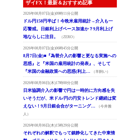
ザイFX！最新＆おすすめ記事
2026年08月07日(金)09時11分公開
ドル円158円半ば！今晩米雇用統計→介入も一
応警戒。日銀利上げペース加速か？9月利上げ
地ならしに注目。
（ZERO）
2026年08月07日(金)06時45分公開
8月7日(金)■『為替介入の影響と更なる実施への
思惑』と『米国の雇用統計の発表』、そして
『米国の金融政策への思惑(利上…
（羊飼い）
2026年08月06日(木)17時00分公開
日米協調介入の影響で円は一時的に方向感を失
いそうだが、米ドル/円の円安トレンド継続は変
えない！9月日銀会合がターニング…
（今井雅
人）
2026年08月06日(木)15時29分公開
それぞれの解釈でもって鎮静化してきた中東情