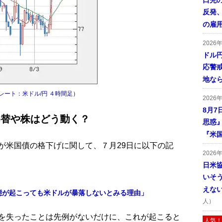
口先
反発
の雇
2026
ドル
応警
地な
レート：米ドル/円 ４時間足
）
2026
8月7
為替や株はどう動く？
思惑
『米
が米国債の格下げに関して、７月29日に以下の記
2026
日米
いそ
えな
態が起こっても米ドルが暴落しないとみる理由」
人）
を失ったことは先例がないだけに、これが起こると
人気！