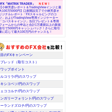
JFX「MATRIX TRADER」
ＮＥＷ！
【小林芳彦レポート＆TradingViewインジと最
大100万5000円】口座開設完了で小林芳彦オ
リジナルレポート「FXスキャルピングのコ
ツ」およびTradingView専用インジケーター
「コバスキャインジ」当日プレゼント＆専用
フォームからの申込と合計1万通貨以上の新規
取引で5000円キャッシュバック！さらに取引
量に応じて最大100万円のチャンスも！
注目のFXキャンペーン
スプレッド（取引コスト）
スワップポイント
トルコリラ/円のスワップ
メキシコペソ/円のスワップ
チェココルナ/円のスワップ
ハンガリーフォリント/円のスワップ
ポーランドズロチ/円のスワップ