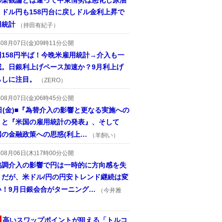
の楽観論とは違って中東情勢は悪化し原油
、ドル円も158円台に戻しドル金利上昇で
用統計
（持田有紀子）
年08月07日(金)09時11分公開
円158円半ば！今晩米雇用統計→介入も一
戒。日銀利上げペース加速か？9月利上げ
らしに注目。
（ZERO）
年08月07日(金)06時45分公開
日(金)■『為替介入の影響と更なる実施への
』と『米国の雇用統計の発表』、そして
国の金融政策への思惑(利上…
（羊飼い）
年08月06日(木)17時00分公開
協調介入の影響で円は一時的に方向感を失
うだが、米ドル/円の円安トレンド継続は変
い！9月日銀会合がターニング…
（今井雅
高いスワップポイントが狙える「トルコ