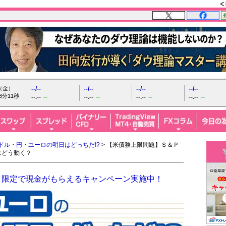
日（金）
--/--
--/--
--/--
--/--
8分12秒
--.--
--
--.--
--
--.--
--
--.--
--
ドル・円・ユーロの明日はどっちだ!?
> 【米債務上限問題】Ｓ＆Ｐ
はどう動く？
！限定で現金がもらえるキャンペーン実施中！