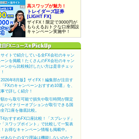
高スワップが魅力！
トレイダーズ証券
[LIGHT FX]
ザイFX！限定で3000円が
もらえるおトクな口座開設
キャンペーン実施中！
当サイトで紹介している全FX会社のキャン
ペーンを掲載！たくさんのFX会社のキャン
ペーンから比較検討したい方は是非チェッ
ク！
【2026年8月版】ザイFX！編集部が注目す
る「FXのキャンペーンおすすめ10選」を、
記事で詳しく紹介！
少額から取引可能で損失や取引時間が限定
的なバイナリーオプションが取引できる国
内全7口座を徹底比較。
MT4おすすめFX口座比較！「スプレッド」
や「スワップポイント」で比較して一覧表
に！お得なキャンペーン情報も掲載中。
なぜあなたのダウ理論は機能しないのか？