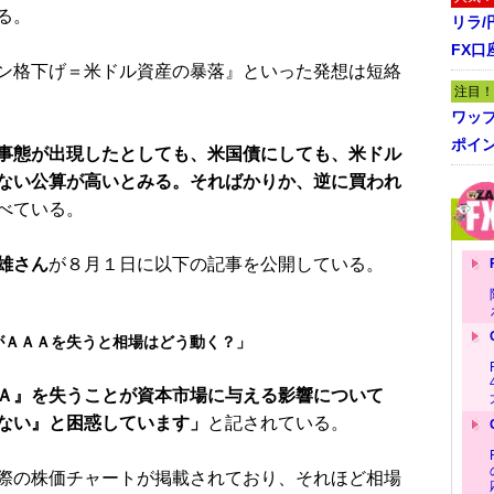
る。
リラ
FX口
ン格下げ＝米ドル資産の暴落』といった発想は短絡
注目！
ワッ
ポイ
事態が出現したとしても、米国債にしても、米ドル
ない公算が高いとみる。そればかりか、逆に買われ
べている。
雄さん
が８月１日に以下の記事を公開している。
がＡＡＡを失うと相場はどう動く？」
Ａ』を失うことが資本市場に与える影響について
ない』と困惑しています」
と記されている。
際の株価チャートが掲載されており、それほど相場