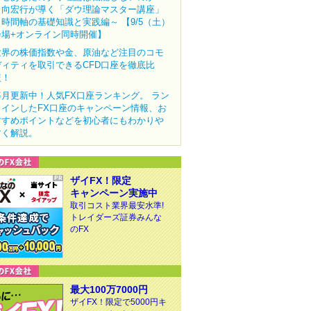
田向宏行が導く「ダウ理論マスター講座」
～時間軸の基礎知識と実践編～ 【9/5（土）
会場+オンライン同時開催】
世界の株価指数や金、原油など注目のコモ
ディティを取引できるCFD口座を徹底比
較！
毎月更新中！人気FX口座ランキング。 ラン
クインしたFX口座のキャンペーン情報、お
すすめポイントなどを初心者にもわかりや
すく解説。
ザイFX！限定
キャンペーン実施中
取引コスト業界最安水準!
トレイダーズ証券みんな
のFX
最大100万7000円
ザイFX！限定で5000円キ