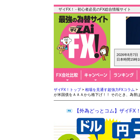
ザイFX！ - 初心者必見のFX総合情報サイト
2026年8月7
日本時間15時1
ザイFX！トップ
>
相場を見通す超強力FXコラム
>
が米国債をＡＡＡから格下げ！！ そのとき、為替
【外為どっとコム】ザイFX