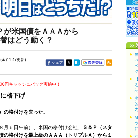
Ｐが米国債をＡＡＡから
為替はどう動く？
(金)11:47更新)
シェア
優先登録
000円キャッシュバック実施中！
＋に格下げ
）の格付けを失った。
８月６日午前）、米国の格付け会社、
Ｓ＆Ｐ（スタ
債の格付けを最上級のＡＡＡ（トリプルＡ）から１