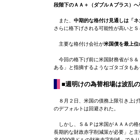
段階下のＡＡ＋（ダブルＡプラス）へ
また、
中期的な格付け見通しは「ネ
さらに格下げされる可能性が高いとＳ
主要な格付け会社が
米国債を最上位
今回の格下げ前に米国財務省がＳ＆
ある」と指摘するようなゴタゴタもあ
■週明けの為替相場は波乱
８月２日、米国の債務上限引き上げ
のデフォルトは回避された。
しかし、Ｓ＆Ｐは米国がＡＡＡの格
長期的な財政赤字削減策が必要」と主
兆4000億ドルの財政赤字削減」であ