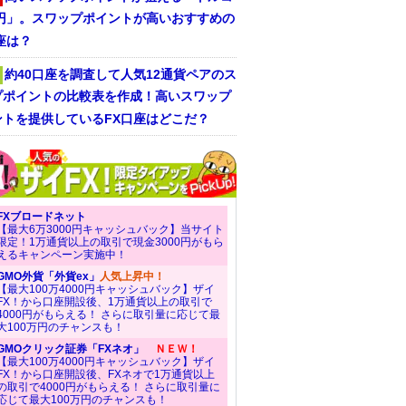
/円」。スワップポイントが高いおすすめの
座は？
約40口座を調査して人気12通貨ペアのス
プポイントの比較表を作成！高いスワップ
ントを提供しているFX口座はどこだ？
FXブロードネット
【最大6万3000円キャッシュバック】当サイト
限定！1万通貨以上の取引で現金3000円がもら
えるキャンペーン実施中！
GMO外貨「外貨ex」
人気上昇中！
【最大100万4000円キャッシュバック】ザイ
FX！から口座開設後、1万通貨以上の取引で
4000円がもらえる！ さらに取引量に応じて最
大100万円のチャンスも！
GMOクリック証券「FXネオ」
ＮＥＷ！
【最大100万4000円キャッシュバック】ザイ
FX！から口座開設後、FXネオで1万通貨以上
の取引で4000円がもらえる！ さらに取引量に
応じて最大100万円のチャンスも！