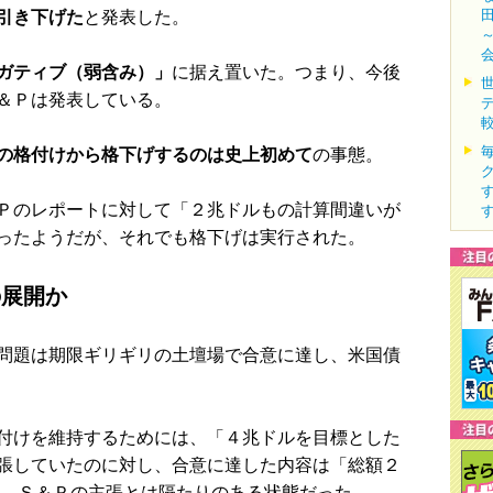
引き下げた
と発表した。
ガティブ（弱含み）」
に据え置いた。つまり、今後
＆Ｐは発表している。
の格付けから格下げするのは史上初めて
の事態。
Ｐのレポートに対して「２兆ドルもの計算間違いが
ったようだが、それでも格下げは実行された。
の展開か
問題は期限ギリギリの土壇場で合意に達し、米国債
付けを維持するためには、「４兆ドルを目標とした
張していたのに対し、合意に達した内容は「総額２
り、Ｓ＆Ｐの主張とは隔たりのある状態だった。