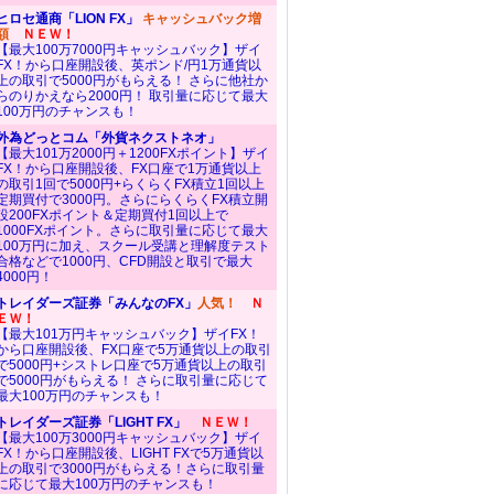
ヒロセ通商「LION FX」
キャッシュバック増
額
ＮＥＷ！
【最大100万7000円キャッシュバック】ザイ
FX！から口座開設後、英ポンド/円1万通貨以
上の取引で5000円がもらえる！ さらに他社か
らのりかえなら2000円！ 取引量に応じて最大
100万円のチャンスも！
外為どっとコム「外貨ネクストネオ」
【最大101万2000円＋1200FXポイント】ザイ
FX！から口座開設後、FX口座で1万通貨以上
の取引1回で5000円+らくらくFX積立1回以上
定期買付で3000円。さらにらくらくFX積立開
設200FXポイント＆定期買付1回以上で
1000FXポイント。さらに取引量に応じて最大
100万円に加え、スクール受講と理解度テスト
合格などで1000円、CFD開設と取引で最大
4000円！
トレイダーズ証券「みんなのFX」
人気！
Ｎ
ＥＷ！
【最大101万円キャッシュバック】ザイFX！
から口座開設後、FX口座で5万通貨以上の取引
で5000円+シストレ口座で5万通貨以上の取引
で5000円がもらえる！ さらに取引量に応じて
最大100万円のチャンスも！
トレイダーズ証券「LIGHT FX」
ＮＥＷ！
【最大100万3000円キャッシュバック】ザイ
FX！から口座開設後、LIGHT FXで5万通貨以
上の取引で3000円がもらえる！さらに取引量
に応じて最大100万円のチャンスも！