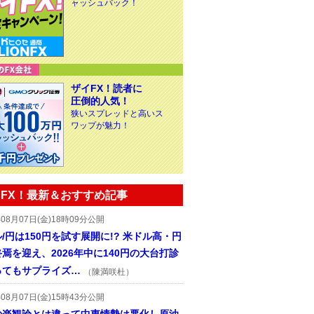
ャッシュバック！
ザイFX！読者に
圧倒的人気！
狭いスプレッドと高いス
ワップが魅力！
FX！最新＆おすすめ記事
年08月07日(金)18時09分公開
/円は150円を試す展開に!? 米ドル高・円
焉を迎え、2026年中に140円の大台打診
ってもサプライズ…
（陳満咲杜）
年08月07日(金)15時43分公開