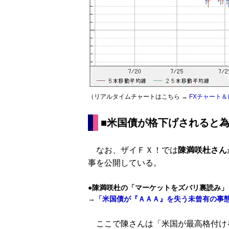
（リアルタイムチャートはこちら →
FXチャート＆
■米国債が格下げされると
なお、ザイＦＸ！では
陳満咲杜さん
事を公開している。
●陳満咲杜の「マーケットをズバリ裏読み」
→
「米国債が『ＡＡＡ』を失う未曾有の事
ここで陳さんは「米国が最高格付け