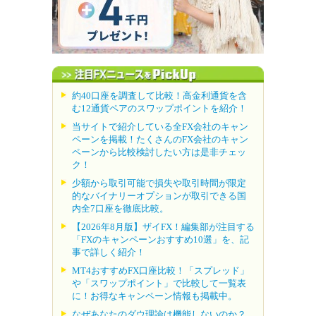
約40口座を調査して比較！高金利通貨を含
む12通貨ペアのスワップポイントを紹介！
当サイトで紹介している全FX会社のキャン
ペーンを掲載！たくさんのFX会社のキャン
ペーンから比較検討したい方は是非チェッ
ク！
少額から取引可能で損失や取引時間が限定
的なバイナリーオプションが取引できる国
内全7口座を徹底比較。
【2026年8月版】ザイFX！編集部が注目する
「FXのキャンペーンおすすめ10選」を、記
事で詳しく紹介！
MT4おすすめFX口座比較！「スプレッド」
や「スワップポイント」で比較して一覧表
に！お得なキャンペーン情報も掲載中。
なぜあなたのダウ理論は機能しないのか？