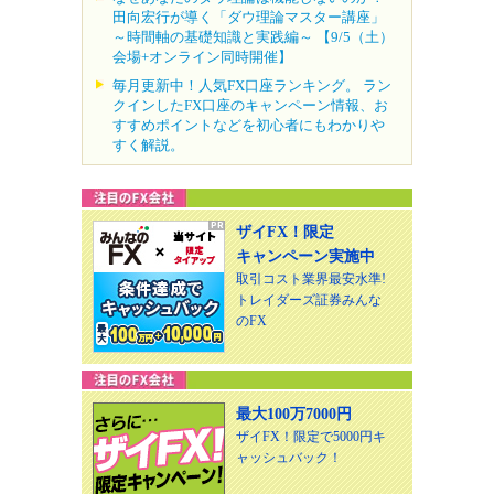
田向宏行が導く「ダウ理論マスター講座」
～時間軸の基礎知識と実践編～ 【9/5（土）
会場+オンライン同時開催】
毎月更新中！人気FX口座ランキング。 ラン
クインしたFX口座のキャンペーン情報、お
すすめポイントなどを初心者にもわかりや
すく解説。
ザイFX！限定
キャンペーン実施中
取引コスト業界最安水準!
トレイダーズ証券みんな
のFX
最大100万7000円
ザイFX！限定で5000円キ
ャッシュバック！