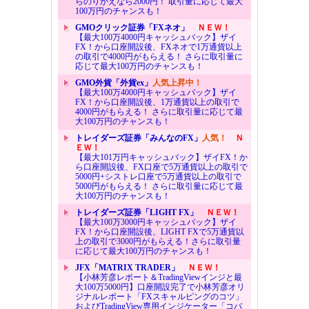
らのりかえなら2000円！ 取引量に応じて最大
100万円のチャンスも！
GMOクリック証券「FXネオ」
ＮＥＷ！
【最大100万4000円キャッシュバック】ザイ
FX！から口座開設後、FXネオで1万通貨以上
の取引で4000円がもらえる！ さらに取引量に
応じて最大100万円のチャンスも！
GMO外貨「外貨ex」
人気上昇中！
【最大100万4000円キャッシュバック】ザイ
FX！から口座開設後、1万通貨以上の取引で
4000円がもらえる！ さらに取引量に応じて最
大100万円のチャンスも！
トレイダーズ証券「みんなのFX」
人気！
Ｎ
ＥＷ！
【最大101万円キャッシュバック】ザイFX！か
ら口座開設後、FX口座で5万通貨以上の取引で
5000円+シストレ口座で5万通貨以上の取引で
5000円がもらえる！ さらに取引量に応じて最
大100万円のチャンスも！
トレイダーズ証券「LIGHT FX」
ＮＥＷ！
【最大100万3000円キャッシュバック】ザイ
FX！から口座開設後、LIGHT FXで5万通貨以
上の取引で3000円がもらえる！さらに取引量
に応じて最大100万円のチャンスも！
JFX「MATRIX TRADER」
ＮＥＷ！
【小林芳彦レポート＆TradingViewインジと最
大100万5000円】口座開設完了で小林芳彦オリ
ジナルレポート「FXスキャルピングのコツ」
およびTradingView専用インジケーター「コバ