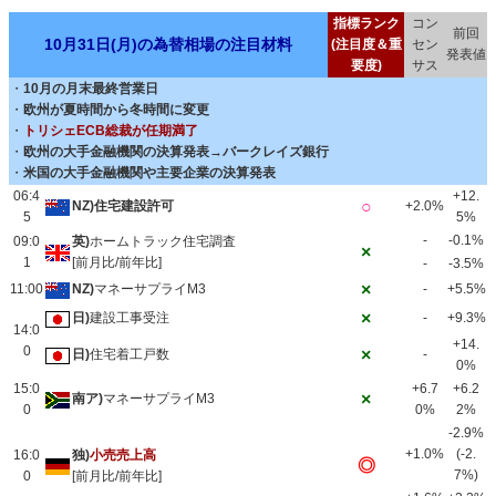
指標ランク
コン
前回
10月31日(月)の為替相場の注目材料
(注目度＆重
セン
発表値
要度)
サス
・
10月の月末最終営業日
・
欧州が夏時間から冬時間に変更
・
トリシェECB総裁が任期満了
・
欧州の大手金融機関の決算発表
→
バークレイズ銀行
・
米国の大手金融機関や主要企業の決算発表
06:4
+12.
○
NZ)住宅建設許可
+2.0%
5
5%
-
-0.1%
09:0
英)
ホームトラック住宅調査
×
1
[前月比/前年比]
-
-3.5%
×
11:00
NZ)
マネーサプライM3
-
+5.5%
×
日)
建設工事受注
-
+9.3%
14:0
+14.
0
×
日)
住宅着工戸数
-
0%
15:0
+6.7
+6.2
×
南ア)
マネーサプライM3
0
0%
2%
-2.9%
+1.0%
(-2.
16:0
独)
小売売上高
◎
7%)
0
[前月比/前年比]