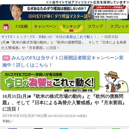
FX比較
キャンペーン
ランキング
スワップ
スプレッド
ザイFX！トップ
>
FX・羊飼いの「今日の為替はこれで動く！」
> 10月31日
(月)■『欧米の株式市場の動向』と『欧州の債務問題』、そして『日本による為替
介入警戒感』や『月末要因』に注目！
みんなのFXは当サイト口座開設者限定キャンペーン実
施中！詳しくはこちら！
10月31日(月)■『欧米の株式市場の動向』と『欧州の債務問
題』、そして『日本による為替介入警戒感』や『月末要因』
に注目！
2011年10月31日(月)07:44公開
[2011年10月31日(月)07:44更新]
羊飼い