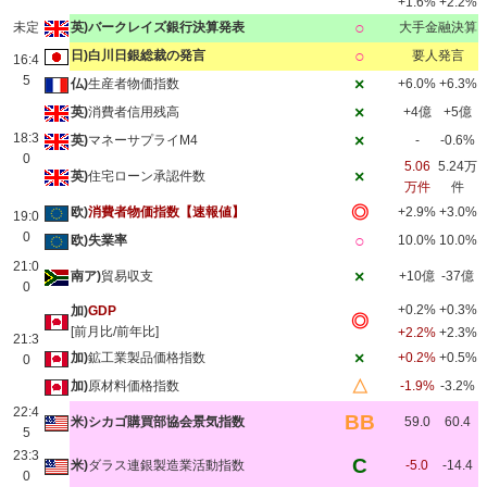
+1.6%
+2.2%
○
未定
英)バークレイズ銀行決算発表
大手金融決算
○
日)白川日銀総裁の発言
要人発言
16:4
5
×
仏)
生産者物価指数
+6.0%
+6.3%
×
英)
消費者信用残高
+4億
+5億
18:3
×
英)
マネーサプライM4
-
-0.6%
0
5.06
5.24万
×
英)
住宅ローン承認件数
万件
件
◎
欧)
消費者物価指数【速報値】
+2.9%
+3.0%
19:0
0
○
欧)失業率
10.0%
10.0%
21:0
×
南ア)
貿易収支
+10億
-37億
0
+0.2%
+0.3%
加)
GDP
◎
[前月比/前年比]
+2.2%
+2.3%
21:3
×
加)
鉱工業製品価格指数
+0.2%
+0.5%
0
△
加)
原材料価格指数
-1.9%
-3.2%
22:4
BB
米)シカゴ購買部協会景気指数
59.0
60.4
5
23:3
C
米)
ダラス連銀製造業活動指数
-5.0
-14.4
0