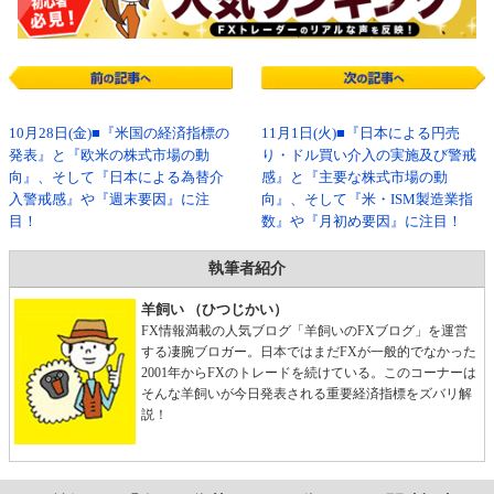
10月28日(金)■『米国の経済指標の
11月1日(火)■『日本による円売
発表』と『欧米の株式市場の動
り・ドル買い介入の実施及び警戒
向』、そして『日本による為替介
感』と『主要な株式市場の動
入警戒感』や『週末要因』に注
向』、そして『米・ISM製造業指
目！
数』や『月初め要因』に注目！
執筆者紹介
羊飼い （ひつじかい）
FX情報満載の人気ブログ「羊飼いのFXブログ」を運営
する凄腕ブロガー。日本ではまだFXが一般的でなかった
2001年からFXのトレードを続けている。このコーナーは
そんな羊飼いが今日発表される重要経済指標をズバリ解
説！