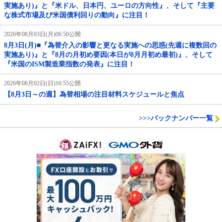
実施あり)』と『米ドル、日本円、ユーロの方向性』、そして『主要
な株式市場及び米国債利回りの動向』に注目！
2026年08月03日(月)06:50公開
8月3日(月)■『為替介入の影響と更なる実施への思惑(先週に複数回の
実施あり)』と『8月の月初め要因(本日が8月月初め最初)』、そして
『米国のISM製造業指数の発表』に注目！
2026年08月02日(日)16:55公開
【8月3日～の週】為替相場の注目材料スケジュールと焦点
>>>バックナンバー一覧