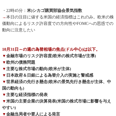
・22時45分：
米)シカゴ購買部協会景気指数
→
本日の注目に値する米国の経済指標はこれのみ。欧米の株
価動向によるリスク許容度での方向性やFOMCへの思惑での
動向に注意したい
10月31日～の週の為替相場の焦点(ドル中心)は以下。
▼
金融市場のリスク許容度(欧米の株式市場が主導)
▼
欧州の債務問題
▼
主要な株式市場の動向(欧米が主体)
▼
日本政府＆日銀による為替介入の実施と警戒感
▼
世界経済の先行き懸念(欧米の景気先行き懸念が主体、中
国の動向も)
▼
主要な経済指標の発表
▼
米国の主要企業の決算発表(米国の株式市場に影響を与え
やすい)
▼
金融当局者や要人による発言