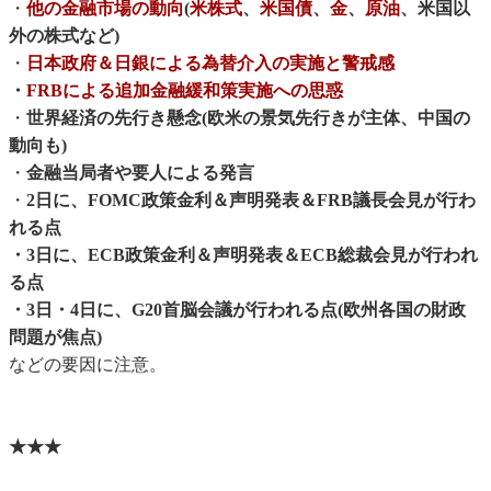
・
他の金融市場の動向
(
米株式
、
米国債
、
金
、
原油
、米国以
外の株式など)
・
日本政府＆日銀による為替介入の実施と警戒感
・
FRBによる追加金融緩和策実施への思惑
・
世界経済の先行き懸念(欧米の景気先行きが主体、中国の
動向も)
・
金融当局者や要人による発言
・
2日に、FOMC政策金利＆声明発表＆FRB議長会見が行わ
れる点
・3日に、ECB政策金利＆声明発表＆ECB総裁会見が行われ
る点
・3日・4日に、G20首脳会議が行われる点(欧州各国の財政
問題が焦点)
などの要因に注意。
★★★