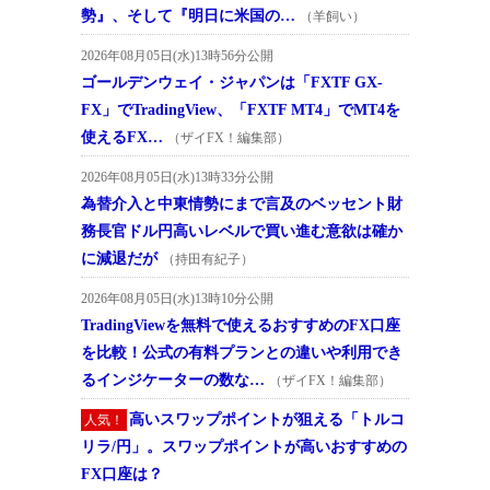
勢』、そして『明日に米国の…
（羊飼い）
2026年08月05日(水)13時56分公開
ゴールデンウェイ・ジャパンは「FXTF GX-
FX」でTradingView、「FXTF MT4」でMT4を
使えるFX…
（ザイFX！編集部）
2026年08月05日(水)13時33分公開
為替介入と中東情勢にまで言及のベッセント財
務長官ドル円高いレベルで買い進む意欲は確か
に減退だが
（持田有紀子）
2026年08月05日(水)13時10分公開
TradingViewを無料で使えるおすすめのFX口座
を比較！公式の有料プランとの違いや利用でき
るインジケーターの数な…
（ザイFX！編集部）
高いスワップポイントが狙える「トルコ
人気！
リラ/円」。スワップポイントが高いおすすめの
FX口座は？