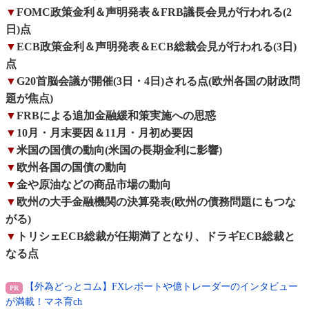
▼
FOMC政策金利＆声明発表＆FRB議長会見が行われる(2
日)点
▼
ECB政策金利＆声明発表＆ECB総裁会見が行われる(3日)
点
▼
G20首脳会議が開催(3日・4日)される点(欧州各国の財政問
題が焦点)
▼
FRBによる追加金融緩和策実施への思惑
▼
10月・月末要因＆11月・月初め要因
▼
米国の国債の動向(米国の長期金利に影響)
▼
欧州各国の国債の動向
▼
金や原油などの商品市場の動向
▼
欧州の大手金融機関の決算発表(欧州の債務問題にもつな
がる)
▼
トリシェECB総裁が任期満了となり、ドラギECB総裁と
なる点
【外為どっとコム】FXレポートや億トレーダーのインタビュー
が満載！マネ育ch