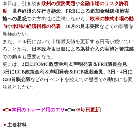
本日は、引き続き
欧州の債務問題
や
金融市場のリスク許容
度
、
世界経済の先行き懸念
、
FRBによる追加金融緩和策実
施への思惑
での方向性に注視しながら、
欧米の株式市場の動
向
や
米国の経済指標の発表
、
10月の月末要因
などでの影響を
見極めたい。
また、ドル円において市場最安値を更新する円高が続いてい
ることから、
日本政府＆日銀による為替介入の実施と警戒感
での動きも重要となる。
更には、
2日にFOMC政策金利＆声明発表＆FRB議長会見
、
3日にECB政策金利＆声明発表＆ECB総裁会見
、
3日・4日に
G20首脳会議
などのイベントを控えての思惑での動きにも要
注意としたい。
■□■
本日のトレード用のエサ
■□■(
※毎日更新
)
▼
主要材料