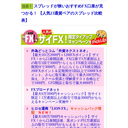
スプレッドが狭いおすすめFX口座が見
注目！
つかる！ 【人気13通貨ペアのスプレッド比較
表】
外為どっとコム「外貨ネクストネオ」
【最大101万2000円＋1200FXポイント】ザイ
FX！から口座開設後、FX口座で1万通貨以上
の取引1回で5000円+らくらくFX積立1回以上定
期買付で3000円。さらにらくらくFX積立開設
200FXポイント＆定期買付1回以上で1000FXポ
イント。さらに取引量に応じて最大100万円に
加え、スクール受講と理解度テスト合格など
で1000円、CFD開設と取引で最大4000円！
FXブロードネット
【最大6万3000円キャッシュバック】当サイト
限定！1万通貨以上の取引で現金3000円がもら
えるキャンペーン実施中！
ヒロセ通商「LION FX」
キャッシュバック増
額
ＮＥＷ！
【最大100万7000円キャッシュバック】ザイ
FX！から口座開設後、英ポンド/円1万通貨以
上の取引で5000円がもらえる！ さらに他社か