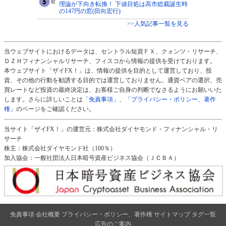
理論が下向き転換！ 下値目処は高市総裁誕生時
の147円の窓(田向宏行)
>>人気記事一覧を見る
当ウェブサイトにおけるデータは、セントラル短資ＦＸ、クォンツ・リサーチ、
ＤＺＨフィナンシャルリサーチ、フィスコから情報の提供を受けております。
本ウェブサイト「ザイFX！」は、情報の提供を目的として運営しており、投
資、その他の行動を勧誘する目的では運営しておりません。通貨ペアの選択、売
買レートなど投資の最終決定は、お客様ご自身の判断でなさるようにお願いいた
します。さらに詳しいことは
「免責事項」
、
「プライバシー・ポリシー、著作
権」
のページをご確認ください。
当サイト「ザイFX！」の運営元：株式会社ダイヤモンド・フィナンシャル・リ
サーチ
株主：株式会社ダイヤモンド社（100％）
加入協会：一般社団法人日本暗号資産ビジネス協会（ＪＣＢＡ）
免責事項
会社概要
プライバシー・ポリシー、著作権
サイトマップ
タグ一覧
広告のご案内