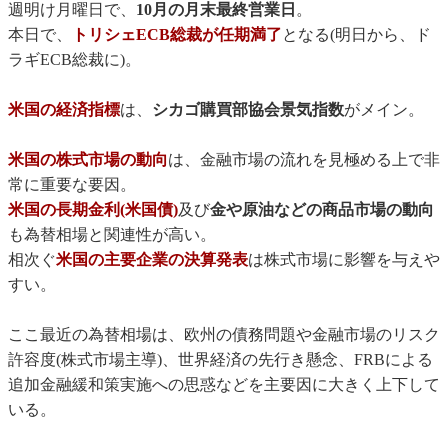
週明け月曜日で、
10月の月末最終営業日
。
本日で、
トリシェECB総裁が任期満了
となる(明日から、ド
ラギECB総裁に)。
米国の経済指標
は、
シカゴ購買部協会景気指数
がメイン。
米国の株式市場の動向
は、金融市場の流れを見極める上で非
常に重要な要因。
米国の長期金利(米国債)
及び
金や原油などの商品市場の動向
も為替相場と関連性が高い。
相次ぐ
米国の主要企業の決算発表
は株式市場に影響を与えや
すい。
ここ最近の為替相場は、欧州の債務問題や金融市場のリスク
許容度(株式市場主導)、世界経済の先行き懸念、FRBによる
追加金融緩和策実施への思惑などを主要因に大きく上下して
いる。