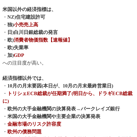
米国以外の経済指標は、
・
NZ)住宅建設許可
・
独)
小売売上高
・
日)白川日銀総裁の発言
・
欧)
消費者物価指数【速報値】
・
欧)失業率
・
加)
GDP
への注目度が高い。
経済指標以外では、
・
10月の月末要因(本日が、10月の月末最終営業日)
・
トリシェECB総裁が任期満了(明日から、ドラギECB総裁
に)
・
欧州の大手金融機関の決算発表
→
バークレイズ銀行
・
米国の大手金融機関や主要企業の決算発表
・
金融市場のリスク許容度
・
欧州の債務問題