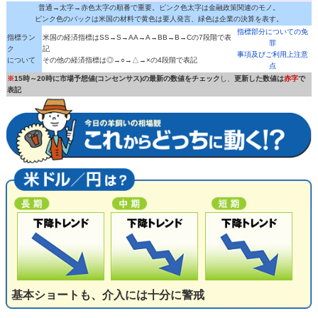
普通→太字→赤色太字の順番で重要。ピンク色太字は金融政策関連のモノ。
ピンク色のバックは米国の材料で黄色は要人発言、緑色は企業の決算を表す。
指標部分についての免
指標ラン
米国の経済指標はSS→S→AA→A→BB→B→Cの7段階で表
罪
ク
記
事項及びご利用上注意
について
その他の経済指標は◎→○→△→×の4段階で表記
点
※
15時～20時に市場予想値(コンセンサス)の最新の数値をチェック
し、
更新した数値は
赤字
で
表記
基本ショートも、介入には十分に警戒