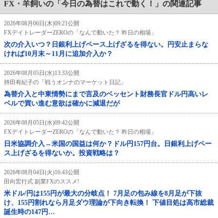
FX・羊飼いの「今日の為替はこれで動く！」の関連記事
2026年08月06日(木)09:21公開
FXデイトレーダーZEROの「なんで動いた？ 昨日の相場」
次の介入いつ？日銀利上げペース上げざるを得ない。円安止まらな
ければ10月末～11月に追加介入か？
2026年08月05日(水)13:33公開
持田有紀子の「戦うオンナのマーケット日記」
為替介入と中東情勢にまで言及のベッセント財務長官ドル円高いレ
ベルで買い進む意欲は確かに減退だが
2026年08月05日(水)09:42公開
FXデイトレーダーZEROの「なんで動いた？ 昨日の相場」
日米協調介入→米国の国益は何か？ドル円157円台。日銀利上げペー
ス上げざるを得ないか。投資戦略は？
2026年08月04日(火)16:43公開
田向宏行式 副業FXのススメ!
米ドル/円は155円が最大の分岐点！ 7月足の包み線を8月足が下抜
け、155円割れなら月足ダウ理論が下向き転換！ 下値目処は高市総裁
誕生時の147円…