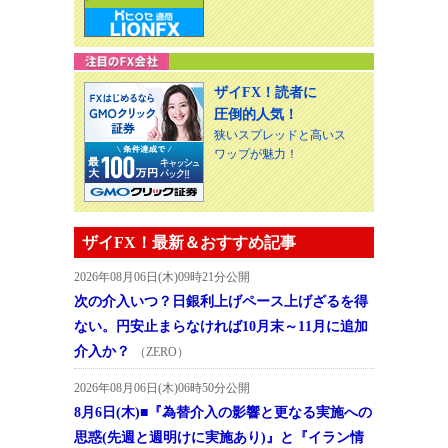
ザイFX！読者に
圧倒的人気！
狭いスプレッドと高いス
ワップが魅力！
ザイFX！最新＆おすすめ記事
2026年08月06日(木)09時21分公開
次の介入いつ？日銀利上げペース上げざるを得
ない。円安止まらなければ10月末～11月に追加
介入か？
（ZERO）
2026年08月06日(木)06時50分公開
8月6日(木)■『為替介入の影響と更なる実施への
思惑(先週と週明けに実施あり)』と『イラン情