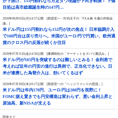
が下抜け、155円割れなら月足ダウ理論が下向き転換！ 下値
目処は高市総裁誕生時の147円…
2026年08月03日(月)14:57公開 [西原宏一・叶内文子の「FX＆株 今週の作戦会
議」]
米ドル/円は155円割れなら152円が次の焦点！ 日米協調介入
で160円台は戻り売りへ。米国がユーロ/円で円買い、欧州通
貨のクロス円の反落が続くか注目
2026年07月31日(金)14:50公開 [陳満咲杜の「マーケットをズバリ裏読み」]
米ドル/円が165円を突破するのは難しいとみる！ 金利差で
考えれば近年の円安の進行は異例で、正当化できない。日
米が連携した為替介入は、効いてくるはず
2026年07月30日(木)16:17公開 [西原宏一の「ヘッジファンドの思惑」]
米ドル/円は年内170円、ユーロ/円は200円を視野に！
FOMC据え置きでも円安構造は変わらず、悪い金利上昇と
原油高、新NISAが支える
関連タグ