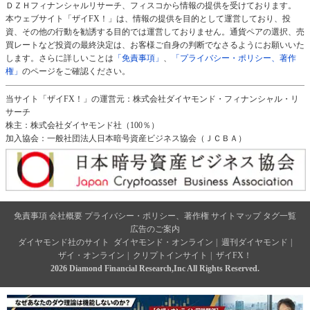
ＤＺＨフィナンシャルリサーチ、フィスコから情報の提供を受けております。
本ウェブサイト「ザイFX！」は、情報の提供を目的として運営しており、投
資、その他の行動を勧誘する目的では運営しておりません。通貨ペアの選択、売
買レートなど投資の最終決定は、お客様ご自身の判断でなさるようにお願いいた
します。さらに詳しいことは
「免責事項」
、
「プライバシー・ポリシー、著作
権」
のページをご確認ください。
当サイト「ザイFX！」の運営元：株式会社ダイヤモンド・フィナンシャル・リ
サーチ
株主：株式会社ダイヤモンド社（100％）
加入協会：一般社団法人日本暗号資産ビジネス協会（ＪＣＢＡ）
免責事項
会社概要
プライバシー・ポリシー、著作権
サイトマップ
タグ一覧
広告のご案内
ダイヤモンド社のサイト
ダイヤモンド・オンライン
|
週刊ダイヤモンド
|
ザイ・オンライン
|
クリプトインサイト
|
ザイFX！
2026 Diamond Financial Research,Inc All Rights Reserved.