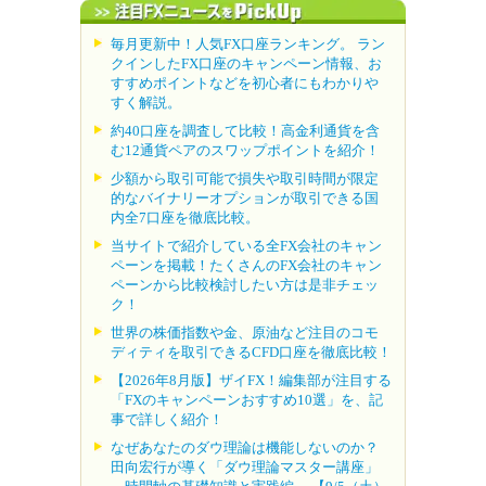
毎月更新中！人気FX口座ランキング。 ラン
クインしたFX口座のキャンペーン情報、お
すすめポイントなどを初心者にもわかりや
すく解説。
約40口座を調査して比較！高金利通貨を含
む12通貨ペアのスワップポイントを紹介！
少額から取引可能で損失や取引時間が限定
的なバイナリーオプションが取引できる国
内全7口座を徹底比較。
当サイトで紹介している全FX会社のキャン
ペーンを掲載！たくさんのFX会社のキャン
ペーンから比較検討したい方は是非チェッ
ク！
世界の株価指数や金、原油など注目のコモ
ディティを取引できるCFD口座を徹底比較！
【2026年8月版】ザイFX！編集部が注目する
「FXのキャンペーンおすすめ10選」を、記
事で詳しく紹介！
なぜあなたのダウ理論は機能しないのか？
田向宏行が導く「ダウ理論マスター講座」