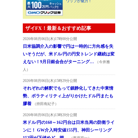
ワップが魅力！
ザイFX！最新＆おすすめ記事
2026年08月06日(木)17時00分公開
日米協調介入の影響で円は一時的に方向感を失
いそうだが、米ドル/円の円安トレンド継続は変
えない！9月日銀会合がターニング…
（今井雅
人）
2026年08月06日(木)15時29分公開
それぞれの解釈でもって鎮静化してきた中東情
勢、ボラティリティ上がりかけたドル円またも
膠着
（持田有紀子）
2026年08月06日(木)13時20分公開
米ドル/円の160～162円台は日米当局の防衛ライ
ンに！ GW介入時安値155円、神田シーリング
152円が下値めど、押…
（西原宏一）