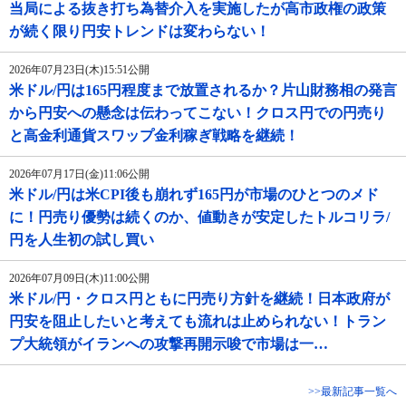
当局による抜き打ち為替介入を実施したが高市政権の政策
が続く限り円安トレンドは変わらない！
2026年07月23日(木)15:51公開
米ドル/円は165円程度まで放置されるか？片山財務相の発言
から円安への懸念は伝わってこない！クロス円での円売り
と高金利通貨スワップ金利稼ぎ戦略を継続！
2026年07月17日(金)11:06公開
米ドル/円は米CPI後も崩れず165円が市場のひとつのメド
に！円売り優勢は続くのか、値動きが安定したトルコリラ/
円を人生初の試し買い
2026年07月09日(木)11:00公開
米ドル/円・クロス円ともに円売り方針を継続！日本政府が
円安を阻止したいと考えても流れは止められない！トラン
プ大統領がイランへの攻撃再開示唆で市場は一…
>>最新記事一覧へ