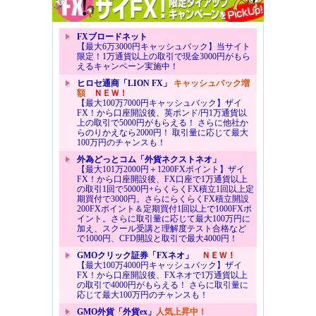
FXブロードネット
【最大6万3000円キャッシュバック】当サイト
限定！1万通貨以上の取引で現金3000円がもら
えるキャンペーン実施中！
ヒロセ通商「LION FX」
キャッシュバック増
額
ＮＥＷ！
【最大100万7000円キャッシュバック】ザイ
FX！から口座開設後、英ポンド/円1万通貨以
上の取引で5000円がもらえる！ さらに他社か
らのりかえなら2000円！ 取引量に応じて最大
100万円のチャンスも！
外為どっとコム「外貨ネクストネオ」
【最大101万2000円＋1200FXポイント】ザイ
FX！から口座開設後、FX口座で1万通貨以上
の取引1回で5000円+らくらくFX積立1回以上定
期買付で3000円。さらにらくらくFX積立開設
200FXポイント＆定期買付1回以上で1000FXポ
イント。さらに取引量に応じて最大100万円に
加え、スクール受講と理解度テスト合格など
で1000円、CFD開設と取引で最大4000円！
GMOクリック証券「FXネオ」
ＮＥＷ！
【最大100万4000円キャッシュバック】ザイ
FX！から口座開設後、FXネオで1万通貨以上
の取引で4000円がもらえる！ さらに取引量に
応じて最大100万円のチャンスも！
GMO外貨「外貨ex」
人気上昇中！