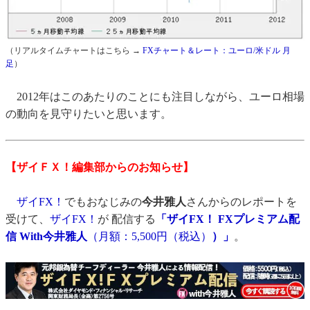
（リアルタイムチャートはこちら →
FXチャート＆レート：ユーロ/米ドル 月
足
）
2012年はこのあたりのことにも注目しながら、ユーロ相場
の動向を見守りたいと思います。
【ザイＦＸ！編集部からのお知らせ】
ザイFX！
でもおなじみの
今井雅人
さんからのレポートを
受けて、
ザイFX！
が 配信する
「ザイFX！ FXプレミアム配
信 With今井雅人
（月額：5,500円（税込）
）」
。