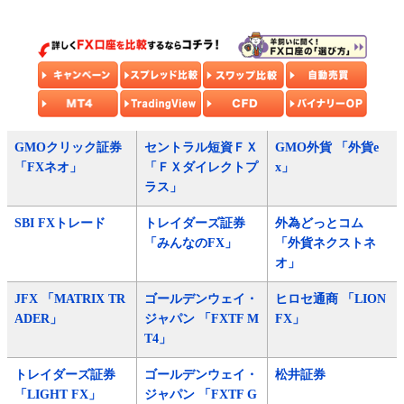
GMOクリック証券
セントラル短資ＦＸ
GMO外貨 「外貨e
「FXネオ」
「ＦＸダイレクトプ
x」
ラス」
SBI FXトレード
トレイダーズ証券
外為どっとコム
「みんなのFX」
「外貨ネクストネ
オ」
JFX 「MATRIX TR
ゴールデンウェイ・
ヒロセ通商 「LION
ADER」
ジャパン 「FXTF M
FX」
T4」
トレイダーズ証券
ゴールデンウェイ・
松井証券
「LIGHT FX」
ジャパン 「FXTF G