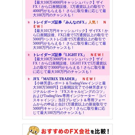
【最大100万4000円キャッシュバック】ザイ
FX！から口座開設後、1万通貨以上の取引で
4000円がもらえる！ さらに取引量に応じて最
大100万円のチャンスも！
トレイダーズ証券「みんなのFX」
人気！
Ｎ
ＥＷ！
【最大101万円キャッシュバック】ザイFX！か
ら口座開設後、FX口座で5万通貨以上の取引で
5000円+シストレ口座で5万通貨以上の取引で
5000円がもらえる！ さらに取引量に応じて最
大100万円のチャンスも！
トレイダーズ証券「LIGHT FX」
ＮＥＷ！
【最大100万3000円キャッシュバック】ザイ
FX！から口座開設後、LIGHT FXで5万通貨以
上の取引で3000円がもらえる！さらに取引量
に応じて最大100万円のチャンスも！
JFX「MATRIX TRADER」
ＮＥＷ！
【小林芳彦レポート＆TradingViewインジと最
大100万5000円】口座開設完了で小林芳彦オリ
ジナルレポート「FXスキャルピングのコツ」
およびTradingView専用インジケーター「コバ
スキャインジ」当日プレゼント＆専用フォー
ムからの申込と合計1万通貨以上の新規取引で
5000円キャッシュバック！さらに取引量に応
じて最大100万円のチャンスも！