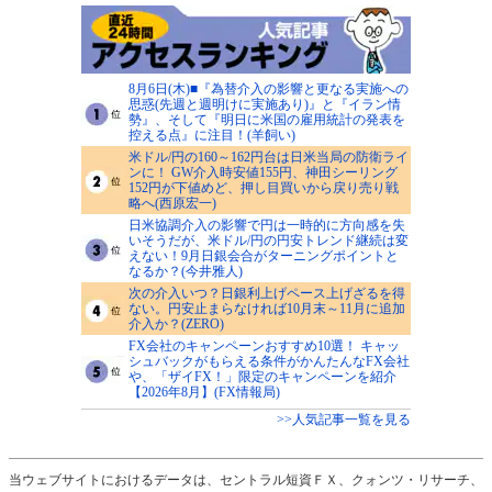
8月6日(木)■『為替介入の影響と更なる実施への
思惑(先週と週明けに実施あり)』と『イラン情
勢』、そして『明日に米国の雇用統計の発表を
控える点』に注目！(羊飼い)
米ドル/円の160～162円台は日米当局の防衛ライ
ンに！ GW介入時安値155円、神田シーリング
152円が下値めど、押し目買いから戻り売り戦
略へ(西原宏一)
日米協調介入の影響で円は一時的に方向感を失
いそうだが、米ドル/円の円安トレンド継続は変
えない！9月日銀会合がターニングポイントと
なるか？(今井雅人)
次の介入いつ？日銀利上げペース上げざるを得
ない。円安止まらなければ10月末～11月に追加
介入か？(ZERO)
FX会社のキャンペーンおすすめ10選！ キャッ
シュバックがもらえる条件がかんたんなFX会社
や、「ザイFX！」限定のキャンペーンを紹介
【2026年8月】(FX情報局)
>>人気記事一覧を見る
当ウェブサイトにおけるデータは、セントラル短資ＦＸ、クォンツ・リサーチ、