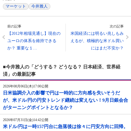
マーケット
今井雅人
前の記事
次の記事
【2012年相場見通し】現在の
米国経済には明るい兆しもみ
ユーロの体系を維持できる
えるが、積極的な米ドル買い
か？ 重要な１…
にはまだ不安か？
■今井雅人の「どうする？ どうなる？ 日本経済、世界経
済」の最新記事
2026年08月06日(木)17:00公開
日米協調介入の影響で円は一時的に方向感を失いそうだ
が、米ドル/円の円安トレンド継続は変えない！9月日銀会合
がターニングポイントとなるか？
2026年07月31日(金)14:42公開
米ドル/円は一時157円台に急落後は徐々に円安方向に回帰。