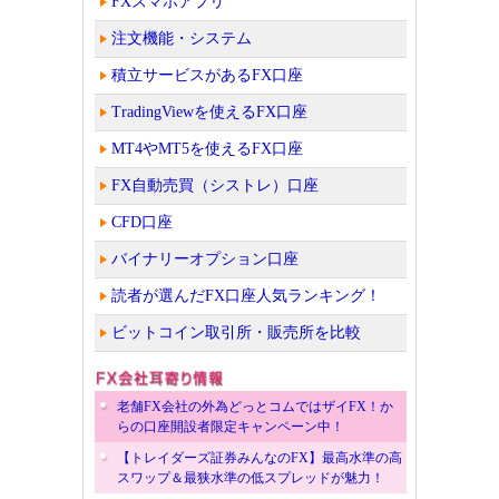
FXスマホアプリ
注文機能・システム
積立サービスがあるFX口座
TradingViewを使えるFX口座
MT4やMT5を使えるFX口座
FX自動売買（シストレ）口座
CFD口座
バイナリーオプション口座
読者が選んだFX口座人気ランキング！
ビットコイン取引所・販売所を比較
老舗FX会社の外為どっとコムではザイFX！か
らの口座開設者限定キャンペーン中！
【トレイダーズ証券みんなのFX】最高水準の高
スワップ＆最狭水準の低スプレッドが魅力！