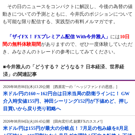
その日のニュースをコンパクトに解説し、今後の為替の値
動きについての予測とともに、今井氏のポジションについて
も可能な限り配信する、実践型の有料メルマガです。
「ザイFX！ FXプレミアム配信 With今井雅人」
には
10日
間の無料体験期間
がありますので、ぜひ一度体験していただ
き、みなさんのトレードの参考にしてみてください。
■今井雅人の「どうする？ どうなる？ 日本経済、世界経
済」の関連記事
2026年08月06日(木)13:20公開 [西原宏一の「ヘッジファンドの思惑」]
米ドル/円の160～162円台は日米当局の防衛ラインに！ GW
介入時安値155円、神田シーリング152円が下値めど、押し
目買いから戻り売り戦略へ
2026年08月04日(火)16:43公開 [田向宏行式 副業FXのススメ!]
米ドル/円は155円が最大の分岐点！ 7月足の包み線を8月足