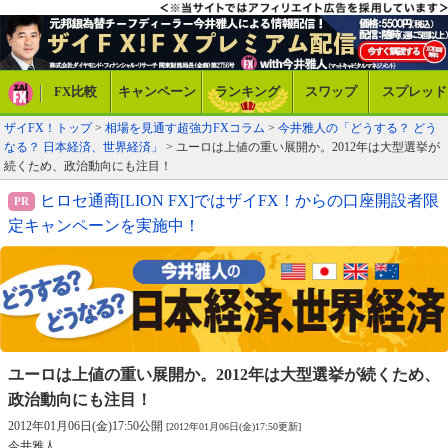
FX比較
キャンペーン
ランキング
スワップ
スプレッド
ザイFX！トップ
>
相場を見通す超強力FXコラム
>
今井雅人の「どうする？ どう
なる？ 日本経済、世界経済」
> ユーロは上値の重い展開か。2012年は大型選挙が
続くため、政治動向にも注目！
ヒロセ通商[LION FX]ではザイFX！からの口座開設者限
定キャンペーンを実施中！
ユーロは上値の重い展開か。2012年は
大型選挙が続くため、
政治動向にも注目！
2012年01月06日(金)17:50公開
[2012年01月06日(金)17:50更新]
今井雅人