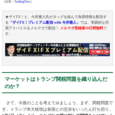
（出所：
TradingView
）
★ザイFX！と、今井雅人氏がタッグを組んで為替情報を配信す
る
「ザイFX！プレミアム配信 with 今井雅人」
では、実践的な売
買アドバイスをメルマガで配信！
メルマガ登録後10日間無料
で
す。
マーケットはトランプ関税問題を織り込んだ
のか？
さて、今後のことを考えてみましょう。まず、関税問題で
す。トランプ米大統領は各国との交渉をいったん打ち切り、