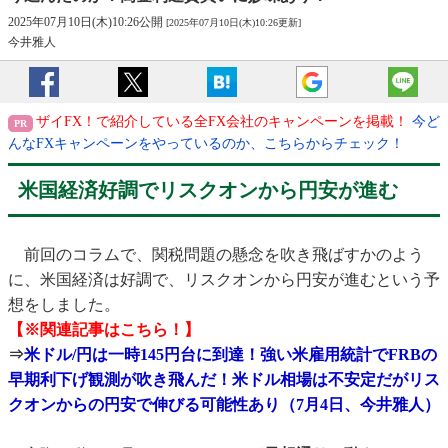
2025年07月10日(木)10:26公開
[2025年07月10日(木)10:26更新]
今井雅人
ザイFX！で紹介している全FX会社のキャンペーンを掲載！
今ど
んなFXキャンペーンをやっているのか、こちらからチェック！
米国経済好調でリスクオンから円安が進む
前回のコラムで、関税問題の懸念を吹き飛ばすかのよう
に、米国経済は好調で、リスクオンから円安が進むという予
想をしました。
【※関連記事はこちら！】
⇒
米ドル/円は一時145円台に到達！強い米雇用統計でFRBの
早期利下げ観測が吹き飛んだ！米ドル相場は不安定だがリス
クオンからの円安で伸びる可能性あり（7月4日、今井雅人）