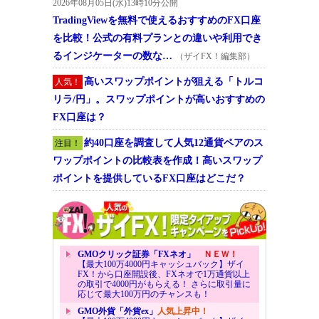
2026年08月05日(水)13時10分公開
TradingViewを無料で使えるおすすめのFX口座
を比較！公式の有料プランとの違いや利用でき
るインジケーターの数な…
（ザイFX！編集部）
高いスワップポイントが狙える「トルコ
人気！
リラ/円」。スワップポイントが高いおすすめの
FX口座は？
約40口座を調査して人気12通貨ペアのス
注目！
ワップポイントの比較表を作成！高いスワップ
ポイントを提供しているFX口座はどこだ？
GMOクリック証券「FXネオ」
ＮＥＷ！
【最大100万4000円キャッシュバック】ザイ
FX！から口座開設後、FXネオで1万通貨以上
の取引で4000円がもらえる！ さらに取引量に
応じて最大100万円のチャンスも！
GMO外貨「外貨ex」
人気上昇中！