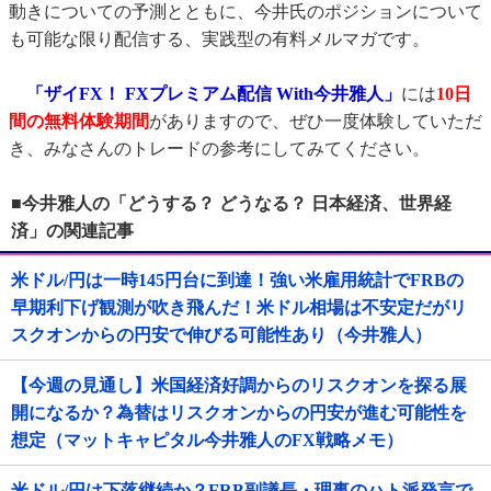
動きについての予測とともに、今井氏のポジションについて
も可能な限り配信する、実践型の有料メルマガです。
「ザイFX！ FXプレミアム配信 With今井雅人」
には
10日
間の無料体験期間
がありますので、ぜひ一度体験していただ
き、みなさんのトレードの参考にしてみてください。
■今井雅人の「どうする？ どうなる？ 日本経済、世界経
済」の関連記事
米ドル/円は一時145円台に到達！強い米雇用統計でFRBの
早期利下げ観測が吹き飛んだ！米ドル相場は不安定だがリ
スクオンからの円安で伸びる可能性あり（今井雅人）
【今週の見通し】米国経済好調からのリスクオンを探る展
開になるか？為替はリスクオンからの円安が進む可能性を
想定（マットキャピタル今井雅人のFX戦略メモ）
米ドル/円は下落継続か？FRB副議長・理事のハト派発言で