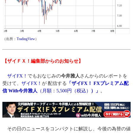
（出所：
TradingView
）
【ザイＦＸ！編集部からのお知らせ】
ザイFX！
でもおなじみの
今井雅人
さんからのレポートを
受けて、
ザイFX！
が 配信する
「ザイFX！ FXプレミアム配
信 With今井雅人
（月額：5,500円（税込）
）」
。
その日のニュースをコンパクトに解説し、今後の為替の値