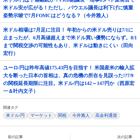
米ドル安が広がる！ただし、パウエル議長は利下げに慎重
姿勢示唆で7月FOMCはどうなる？（今井雅人）
米ドル相場は7月足に注目！ 年初からの米ドル売りは7/1に
止まったが、6月高値超えまで米ドル買い優勢にならず。8/1
まで関税交渉の可能性もあり、米ドルは動きにくい（田向
宏行）
ユーロ/円は昨年高値175.43円を目指す！ 米国産米の輸入拡
大を断った日本の首相は、真の危機の所在を見誤った!?7/9
の関税延長期限に注目。米ドル/円は142～147円か（西原宏
一＆叶内文子）
関連タグ
米ドル/円
マーケット
関税
今井雅人
高金利通貨
前の記事
次の記事