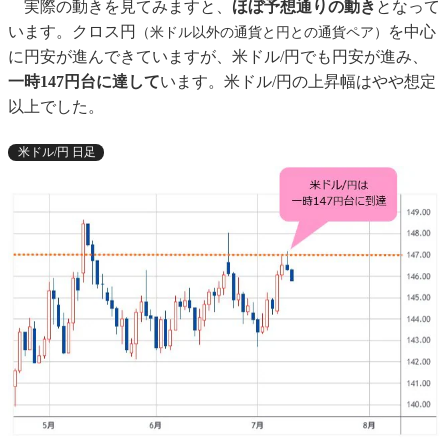
実際の動きを見てみますと、
ほぼ予想通りの動き
となって
います。クロス円
を中心
（米ドル以外の通貨と円との通貨ペア）
に円安が進んできていますが、米ドル/円でも円安が進み、
一時147円台に達して
います。米ドル/円の上昇幅はやや想定
以上でした。
米ドル/円 日足