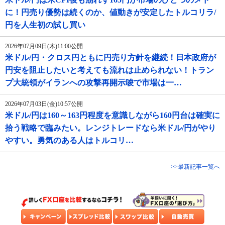
に！円売り優勢は続くのか、値動きが安定したトルコリラ/
円を人生初の試し買い
2026年07月09日(木)11:00公開
米ドル/円・クロス円ともに円売り方針を継続！日本政府が
円安を阻止したいと考えても流れは止められない！トラン
プ大統領がイランへの攻撃再開示唆で市場は一…
2026年07月03日(金)10:57公開
米ドル/円は160～163円程度を意識しながら160円台は確実に
拾う戦略で臨みたい。レンジトレードなら米ドル/円がやり
やすい。勇気のある人はトルコリ…
>>最新記事一覧へ