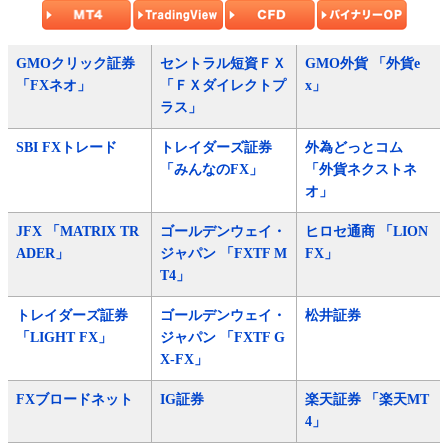
GMOクリック証券
セントラル短資ＦＸ
GMO外貨 「外貨e
「FXネオ」
「ＦＸダイレクトプ
x」
ラス」
SBI FXトレード
トレイダーズ証券
外為どっとコム
「みんなのFX」
「外貨ネクストネ
オ」
JFX 「MATRIX TR
ゴールデンウェイ・
ヒロセ通商 「LION
ADER」
ジャパン 「FXTF M
FX」
T4」
トレイダーズ証券
ゴールデンウェイ・
松井証券
「LIGHT FX」
ジャパン 「FXTF G
X-FX」
FXブロードネット
IG証券
楽天証券 「楽天MT
4」