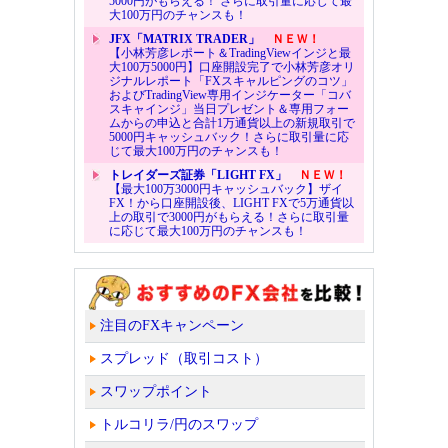
5000円がもらえる！ さらに取引量に応じて最
大100万円のチャンスも！
JFX「MATRIX TRADER」
ＮＥＷ！
【小林芳彦レポート＆TradingViewインジと最
大100万5000円】口座開設完了で小林芳彦オリ
ジナルレポート「FXスキャルピングのコツ」
およびTradingView専用インジケーター「コバ
スキャインジ」当日プレゼント＆専用フォー
ムからの申込と合計1万通貨以上の新規取引で
5000円キャッシュバック！さらに取引量に応
じて最大100万円のチャンスも！
トレイダーズ証券「LIGHT FX」
ＮＥＷ！
【最大100万3000円キャッシュバック】ザイ
FX！から口座開設後、LIGHT FXで5万通貨以
上の取引で3000円がもらえる！さらに取引量
に応じて最大100万円のチャンスも！
注目のFXキャンペーン
スプレッド（取引コスト）
スワップポイント
トルコリラ/円のスワップ