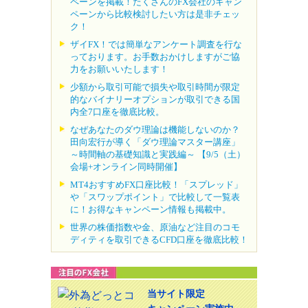
ペーンを掲載！たくさんのFX会社のキャン
ペーンから比較検討したい方は是非チェッ
ク！
ザイFX！では簡単なアンケート調査を行な
っております。お手数おかけしますがご協
力をお願いいたします！
少額から取引可能で損失や取引時間が限定
的なバイナリーオプションが取引できる国
内全7口座を徹底比較。
なぜあなたのダウ理論は機能しないのか？
田向宏行が導く「ダウ理論マスター講座」
～時間軸の基礎知識と実践編～ 【9/5（土）
会場+オンライン同時開催】
MT4おすすめFX口座比較！「スプレッド」
や「スワップポイント」で比較して一覧表
に！お得なキャンペーン情報も掲載中。
世界の株価指数や金、原油など注目のコモ
ディティを取引できるCFD口座を徹底比較！
当サイト限定