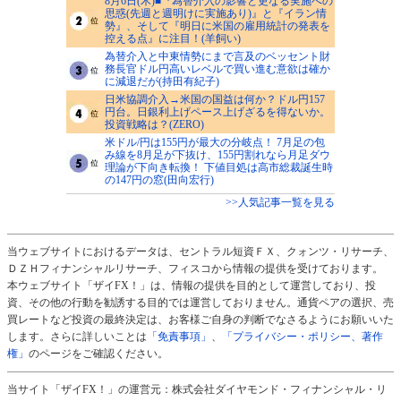
8月6日(木)■『為替介入の影響と更なる実施への
思惑(先週と週明けに実施あり)』と『イラン情
勢』、そして『明日に米国の雇用統計の発表を
控える点』に注目！(羊飼い)
為替介入と中東情勢にまで言及のベッセント財
務長官ドル円高いレベルで買い進む意欲は確か
に減退だが(持田有紀子)
日米協調介入→米国の国益は何か？ドル円157
円台。日銀利上げペース上げざるを得ないか。
投資戦略は？(ZERO)
米ドル/円は155円が最大の分岐点！ 7月足の包
み線を8月足が下抜け、155円割れなら月足ダウ
理論が下向き転換！ 下値目処は高市総裁誕生時
の147円の窓(田向宏行)
>>人気記事一覧を見る
当ウェブサイトにおけるデータは、セントラル短資ＦＸ、クォンツ・リサーチ、
ＤＺＨフィナンシャルリサーチ、フィスコから情報の提供を受けております。
本ウェブサイト「ザイFX！」は、情報の提供を目的として運営しており、投
資、その他の行動を勧誘する目的では運営しておりません。通貨ペアの選択、売
買レートなど投資の最終決定は、お客様ご自身の判断でなさるようにお願いいた
します。さらに詳しいことは
「免責事項」
、
「プライバシー・ポリシー、著作
権」
のページをご確認ください。
当サイト「ザイFX！」の運営元：株式会社ダイヤモンド・フィナンシャル・リ