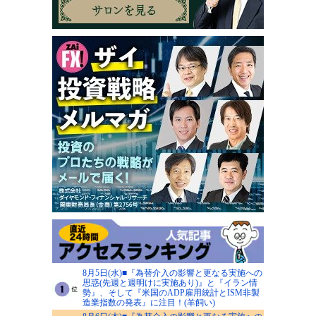
8月5日(水)■『為替介入の影響と更なる実施への
思惑(先週と週明けに実施あり)』と『イラン情
勢』、そして『米国のADP雇用統計とISM非製
造業指数の発表』に注目！(羊飼い)