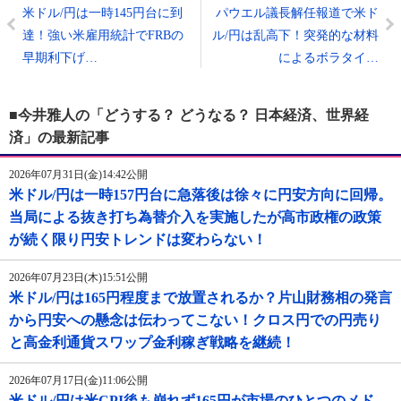
米ドル/円は一時145円台に到
パウエル議長解任報道で米ド
達！強い米雇用統計でFRBの
ル/円は乱高下！突発的な材料
早期利下げ…
によるボラタイ…
■今井雅人の「どうする？ どうなる？ 日本経済、世界経
済」の最新記事
2026年07月31日(金)14:42公開
米ドル/円は一時157円台に急落後は徐々に円安方向に回帰。
当局による抜き打ち為替介入を実施したが高市政権の政策
が続く限り円安トレンドは変わらない！
2026年07月23日(木)15:51公開
米ドル/円は165円程度まで放置されるか？片山財務相の発言
から円安への懸念は伝わってこない！クロス円での円売り
と高金利通貨スワップ金利稼ぎ戦略を継続！
2026年07月17日(金)11:06公開
米ドル/円は米CPI後も崩れず165円が市場のひとつのメド