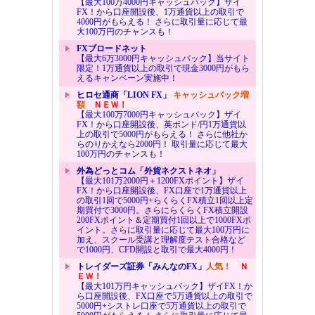
【最大100万4000円キャッシュバック】ザイ
FX！から口座開設後、1万通貨以上の取引で
4000円がもらえる！ さらに取引量に応じて最
大100万円のチャンスも！
FXブロードネット
【最大6万3000円キャッシュバック】当サイト
限定！1万通貨以上の取引で現金3000円がもら
えるキャンペーン実施中！
ヒロセ通商「LION FX」
キャッシュバック増
額
ＮＥＷ！
【最大100万7000円キャッシュバック】ザイ
FX！から口座開設後、英ポンド/円1万通貨以
上の取引で5000円がもらえる！ さらに他社か
らのりかえなら2000円！ 取引量に応じて最大
100万円のチャンスも！
外為どっとコム「外貨ネクストネオ」
【最大101万2000円＋1200FXポイント】ザイ
FX！から口座開設後、FX口座で1万通貨以上
の取引1回で5000円+らくらくFX積立1回以上定
期買付で3000円。さらにらくらくFX積立開設
200FXポイント＆定期買付1回以上で1000FXポ
イント。さらに取引量に応じて最大100万円に
加え、スクール受講と理解度テスト合格など
で1000円、CFD開設と取引で最大4000円！
トレイダーズ証券「みんなのFX」
人気！
Ｎ
ＥＷ！
【最大101万円キャッシュバック】ザイFX！か
ら口座開設後、FX口座で5万通貨以上の取引で
5000円+シストレ口座で5万通貨以上の取引で