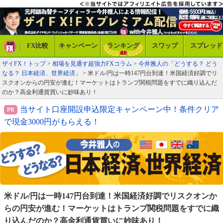
FX比較
キャンペーン
ランキング
スワップ
スプレッド
ザイFX！トップ
>
相場を見通す超強力FXコラム
>
今井雅人の「どうする？ どう
なる？ 日本経済、世界経済」
> 米ドル/円は一時147円台到達！米国経済好調でリ
スクオンからの円安が進む！マーケットはトランプ関税問題をすでに織り込んだ
のか？高金利通貨買いに妙味あり！
当サイト口座開設申込限定キャンペーン中！条件クリア
で現金3000円がもらえる！
米ドル/円は一時147円台到達！米国経済好調でリスクオン
か
らの円安が進む！マーケットはトランプ関税問題を
すでに織
り込んだのか？高金利通貨買いに妙味あり！