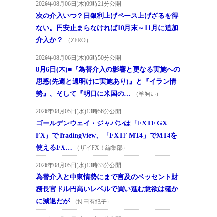
2026年08月06日(木)09時21分公開
次の介入いつ？日銀利上げペース上げざるを得
ない。円安止まらなければ10月末～11月に追加
介入か？
（ZERO）
2026年08月06日(木)06時50分公開
8月6日(木)■『為替介入の影響と更なる実施への
思惑(先週と週明けに実施あり)』と『イラン情
勢』、そして『明日に米国の…
（羊飼い）
2026年08月05日(水)13時56分公開
ゴールデンウェイ・ジャパンは「FXTF GX-
FX」でTradingView、「FXTF MT4」でMT4を
使えるFX…
（ザイFX！編集部）
2026年08月05日(水)13時33分公開
為替介入と中東情勢にまで言及のベッセント財
務長官ドル円高いレベルで買い進む意欲は確か
に減退だが
（持田有紀子）