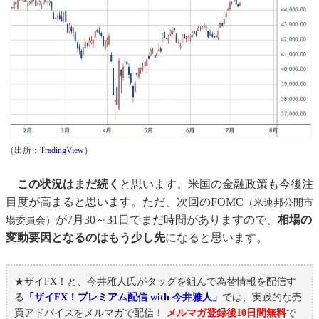
（出所：
TradingView
）
この状況はまだ続く
と思います。米国の金融政策も今後注
目度が高まると思います。ただ、次回のFOMC
（米連邦公開市
が7月30～31日でまだ時間がありますので、
相場の
場委員会）
変動要因となるのはもう少し先
になると思います。
★ザイFX！と、今井雅人氏がタッグを組んで為替情報を配信す
る
「ザイFX！プレミアム配信 with 今井雅人」
では、実践的な売
買アドバイスをメルマガで配信！
メルマガ登録後10日間無料
で