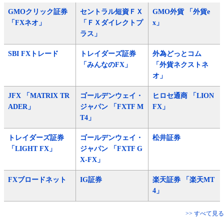
GMOクリック証券
セントラル短資ＦＸ
GMO外貨 「外貨e
「FXネオ」
「ＦＸダイレクトプ
x」
ラス」
SBI FXトレード
トレイダーズ証券
外為どっとコム
「みんなのFX」
「外貨ネクストネ
オ」
JFX 「MATRIX TR
ゴールデンウェイ・
ヒロセ通商 「LION
ADER」
ジャパン 「FXTF M
FX」
T4」
トレイダーズ証券
ゴールデンウェイ・
松井証券
「LIGHT FX」
ジャパン 「FXTF G
X-FX」
FXブロードネット
IG証券
楽天証券 「楽天MT
4」
>> すべて見る