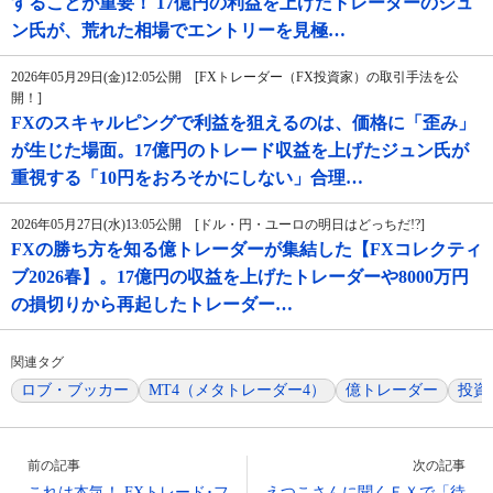
することが重要！ 17億円の利益を上げたトレーダーのジュ
ン氏が、荒れた相場でエントリーを見極…
2026年05月29日(金)12:05公開 [FXトレーダー（FX投資家）の取引手法を公
開！]
FXのスキャルピングで利益を狙えるのは、価格に「歪み」
が生じた場面。17億円のトレード収益を上げたジュン氏が
重視する「10円をおろそかにしない」合理…
2026年05月27日(水)13:05公開 [ドル・円・ユーロの明日はどっちだ!?]
FXの勝ち方を知る億トレーダーが集結した【FXコレクティ
ブ2026春】。17億円の収益を上げたトレーダーや8000万円
の損切りから再起したトレーダー…
関連タグ
ロブ・ブッカー
MT4（メタトレーダー4）
億トレーダー
投資
前の記事
次の記事
これは本気！ FXトレード･フ
えつこさんに聞くＦＸで「待