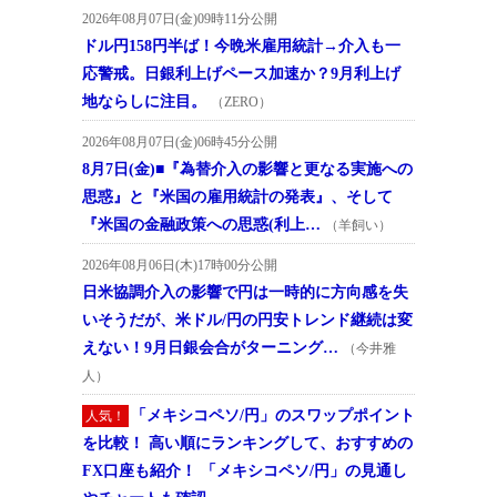
2026年08月07日(金)09時11分公開
ドル円158円半ば！今晩米雇用統計→介入も一
応警戒。日銀利上げペース加速か？9月利上げ
地ならしに注目。
（ZERO）
2026年08月07日(金)06時45分公開
8月7日(金)■『為替介入の影響と更なる実施への
思惑』と『米国の雇用統計の発表』、そして
『米国の金融政策への思惑(利上…
（羊飼い）
2026年08月06日(木)17時00分公開
日米協調介入の影響で円は一時的に方向感を失
いそうだが、米ドル/円の円安トレンド継続は変
えない！9月日銀会合がターニング…
（今井雅
人）
「メキシコペソ/円」のスワップポイント
人気！
を比較！ 高い順にランキングして、おすすめの
FX口座も紹介！ 「メキシコペソ/円」の見通し