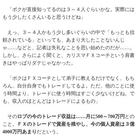
「ボクが直接知ってるのは３～４人ぐらいかな。実際には
もう少したくさんいると思うけどね」
えっ、３～４人かもう少し多いぐらいの中で「もっとも信
頼されている」といっても、あまり大したことないんじ
ゃ……などと、記者は失礼なことを思い始めたのだが……。
しかし、さらによく聞くと、カリスマＦＸコーチという肩書
きはやっぱりダテじゃなかった。
「ボクはＦＸコーチとして弟子に教えるだけでなく、もち
ろん、自分自身でもトレードしてるよ。ただ、他のことに使
う時間より、トレードに使う時間はすごく少ないけどね。で
も、収入のほとんどはトレードによるもの」
その
ロブの今のトレード収益は……月に500～700万円
との
こと。
ＦＸのトレードで資産を殖やし、今の個人資産は３億
4000万円あまり
だという。