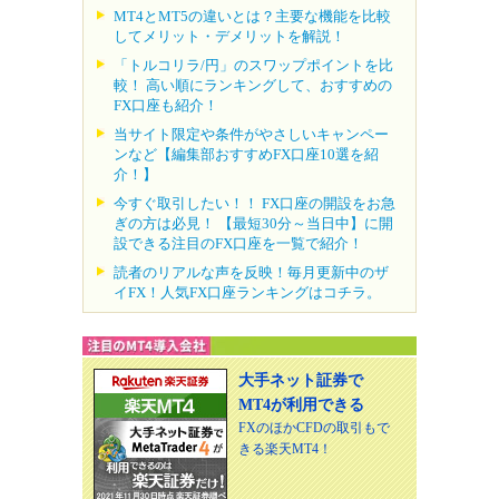
MT4とMT5の違いとは？主要な機能を比較
してメリット・デメリットを解説！
「トルコリラ/円」のスワップポイントを比
較！ 高い順にランキングして、おすすめの
FX口座も紹介！
当サイト限定や条件がやさしいキャンペー
ンなど【編集部おすすめFX口座10選を紹
介！】
今すぐ取引したい！！ FX口座の開設をお急
ぎの方は必見！ 【最短30分～当日中】に開
設できる注目のFX口座を一覧で紹介！
読者のリアルな声を反映！毎月更新中のザ
イFX！人気FX口座ランキングはコチラ。
大手ネット証券で
MT4が利用できる
FXのほかCFDの取引もで
きる楽天MT4！