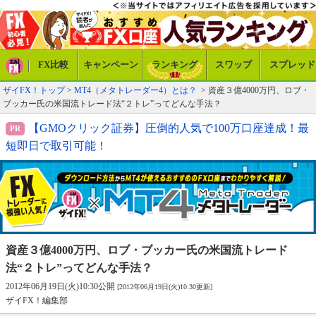
FX比較
キャンペーン
ランキング
スワップ
スプレッド
ザイFX！トップ
>
MT4（メタトレーダー4）とは？
> 資産３億4000万円、ロブ・
ブッカー氏の米国流トレード法“２トレ”ってどんな手法？
【GMOクリック証券】圧倒的人気で100万口座達成！最
短即日で取引可能！
資産３億4000万円、ロブ・ブッカー氏の
米国流トレード
法“２トレ”ってどんな手法？
2012年06月19日(火)10:30公開
[2012年06月19日(火)10:30更新]
ザイFX！編集部