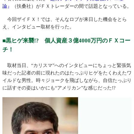
論』
（扶桑社）がＦＸトレーダーの間で話題となっている。
今回ザイＦＸ！では、そんなロブが来日した機会をとら
え、インタビュー取材を行った。
■黒ヒゲ来襲!? 個人資産３億4000万円のＦＸコー
チ！
取材当日、“カリスマ”へのインタビューにちょっと緊張気
味だった記者の前に現れたのはたっぷりヒゲをたくわえたワ
イルドな男性。時々ジョークを飛ばしながら、自信たっぷり
に話すその姿はいかにも“アメリカン”な感じだった!?