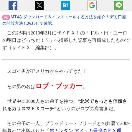
MT4をダウンロード＆インストールする方法を紹介！デモ口座
の開設方法もあわせて確認。
この記事は2010年2月にザイＦＸ！の「ドル・円・ユーロ
の明日はどっちだ！？」へ掲載した記事を再構成したもので
す（ザイＦＸ！編集部）。
スゴイ男がアメリカからやってきた！
ロブ・ブッカー
その男の名は
。
世界中に3000人もの弟子を持つ、“
北米でもっとも信頼さ
れるカリスマＦＸコーチ”
というのがロブの肩書きだ。
その弟子の一人、ブラッドリー・フリードとの共著で2009
年暮れに出版された
『超カンタン アメリカ最強のＦＸ理