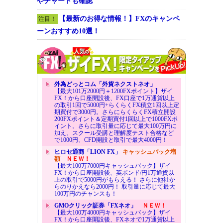
やチャートも確認
【最新のお得な情報！】FXのキャンペ
注目！
ーンおすすめ10選！
外為どっとコム「外貨ネクストネオ」
【最大101万2000円＋1200FXポイント】ザイ
FX！から口座開設後、FX口座で1万通貨以上
の取引1回で5000円+らくらくFX積立1回以上定
期買付で3000円。さらにらくらくFX積立開設
200FXポイント＆定期買付1回以上で1000FXポ
イント。さらに取引量に応じて最大100万円に
加え、スクール受講と理解度テスト合格など
で1000円、CFD開設と取引で最大4000円！
ヒロセ通商「LION FX」
キャッシュバック増
額
ＮＥＷ！
【最大100万7000円キャッシュバック】ザイ
FX！から口座開設後、英ポンド/円1万通貨以
上の取引で5000円がもらえる！ さらに他社か
らのりかえなら2000円！ 取引量に応じて最大
100万円のチャンスも！
GMOクリック証券「FXネオ」
ＮＥＷ！
【最大100万4000円キャッシュバック】ザイ
FX！から口座開設後、FXネオで1万通貨以上