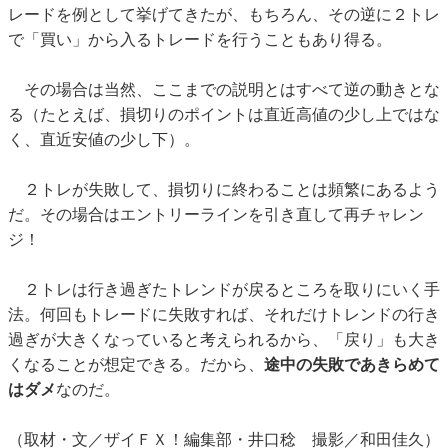
レードを例として挙げてきたが、もちろん、その逆に２トレ
で「買い」から入るトレードを行うこともあり得る。
その場合は当然、ここまでの説明とはすべて逆の動きとな
る（たとえば、損切りのポイントは直近高値の少し上ではな
く、直近安値の少し下）。
２トレが失敗して、損切りに終わることは頻繁にあるよう
だ。その場合はエントリーラインを引き直して再チャレン
ジ！
２トレは行き過ぎたトレンドが戻るところを取りにいく手
法。何回もトレードに失敗すれば、それだけトレンドの行き
過ぎが大きくなっていると考えられるから、「戻り」も大き
くなることが想定できる。だから、
途中の失敗であきらめて
はダメ
なのだ。
（取材・文／ザイＦＸ！編集部・井口稔 撮影／和田佳久）