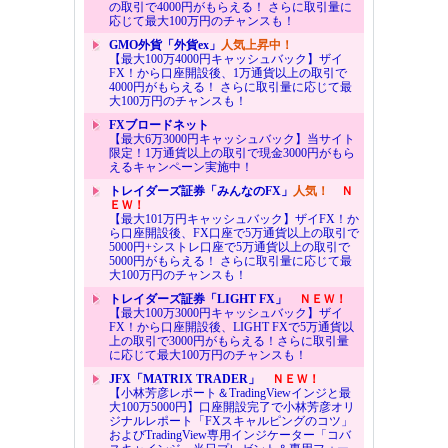
の取引で4000円がもらえる！ さらに取引量に
応じて最大100万円のチャンスも！
GMO外貨「外貨ex」
人気上昇中！
【最大100万4000円キャッシュバック】ザイ
FX！から口座開設後、1万通貨以上の取引で
4000円がもらえる！ さらに取引量に応じて最
大100万円のチャンスも！
FXブロードネット
【最大6万3000円キャッシュバック】当サイト
限定！1万通貨以上の取引で現金3000円がもら
えるキャンペーン実施中！
トレイダーズ証券「みんなのFX」
人気！
Ｎ
ＥＷ！
【最大101万円キャッシュバック】ザイFX！か
ら口座開設後、FX口座で5万通貨以上の取引で
5000円+シストレ口座で5万通貨以上の取引で
5000円がもらえる！ さらに取引量に応じて最
大100万円のチャンスも！
トレイダーズ証券「LIGHT FX」
ＮＥＷ！
【最大100万3000円キャッシュバック】ザイ
FX！から口座開設後、LIGHT FXで5万通貨以
上の取引で3000円がもらえる！さらに取引量
に応じて最大100万円のチャンスも！
JFX「MATRIX TRADER」
ＮＥＷ！
【小林芳彦レポート＆TradingViewインジと最
大100万5000円】口座開設完了で小林芳彦オリ
ジナルレポート「FXスキャルピングのコツ」
およびTradingView専用インジケーター「コバ