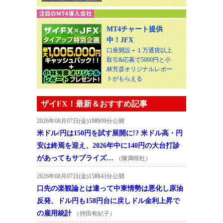
MT4チャート提供
中！JFX
口座開設＋１万通貨以上
取引&応募で5000円と小
林芳彦オリジナルレポー
トがもらえる
ザイFX！最新＆おすすめ記事
2026年08月07日(金)18時09分公開
米ドル/円は150円を試す展開に!? 米ドル高・円
安は終焉を迎え、2026年中に140円の大台打診
があってもサプライズ…
（陳満咲杜）
2026年08月07日(金)15時43分公開
口先の楽観論とは違って中東情勢は悪化し原油
反発、ドル円も158円台に戻しドル金利上昇で
の雇用統計
（持田有紀子）