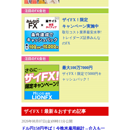
ザイFX！限定
キャンペーン実施中
取引コスト業界最安水準!
トレイダーズ証券みんな
のFX
最大100万7000円
ザイFX！限定で5000円キ
ャッシュバック！
ザイFX！最新＆おすすめ記事
2026年08月07日(金)09時11分公開
ドル円158円半ば！今晩米雇用統計→介入も一