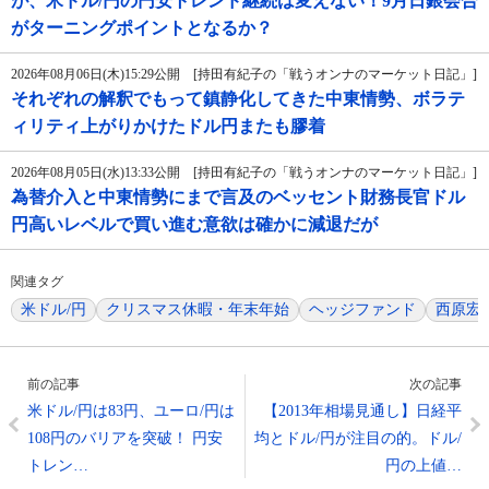
が、米ドル/円の円安トレンド継続は変えない！9月日銀会合
がターニングポイントとなるか？
2026年08月06日(木)15:29公開 [持田有紀子の「戦うオンナのマーケット日記」]
それぞれの解釈でもって鎮静化してきた中東情勢、ボラテ
ィリティ上がりかけたドル円またも膠着
2026年08月05日(水)13:33公開 [持田有紀子の「戦うオンナのマーケット日記」]
為替介入と中東情勢にまで言及のベッセント財務長官ドル
円高いレベルで買い進む意欲は確かに減退だが
関連タグ
米ドル/円
クリスマス休暇・年末年始
ヘッジファンド
西原宏
前の記事
次の記事
米ドル/円は83円、ユーロ/円は
【2013年相場見通し】日経平
108円のバリアを突破！ 円安
均とドル/円が注目の的。ドル/
トレン…
円の上値…