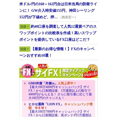
米ドル/円の160～162円台は日米当局の防衛ライ
ンに！ GW介入時安値155円、神田シーリング
152円が下値めど、押…
（西原宏一）
約40口座を調査して人気12通貨ペアのス
注目！
ワップポイントの比較表を作成！高いスワップ
ポイントを提供しているFX口座はどこだ？
【最新のお得な情報！】FXのキャンペ
注目！
ーンおすすめ10選！
GMO外貨「外貨ex」
人気上昇中！
【最大100万4000円キャッシュバック】ザイ
FX！から口座開設後、1万通貨以上の取引で
4000円がもらえる！ さらに取引量に応じて最
大100万円のチャンスも！
ヒロセ通商「LION FX」
キャッシュバック増
額
ＮＥＷ！
【最大100万7000円キャッシュバック】ザイ
FX！から口座開設後、英ポンド/円1万通貨以