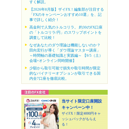
すく解説。
【2026年8月版】ザイFX！編集部が注目する
「FXのキャンペーンおすすめ10選」を、記
事で詳しく紹介！
高金利で人気のトルコリラ。 約30のFX口座
の「トルコリラ/円」のスワップポイントを
調査して比較！
なぜあなたのダウ理論は機能しないのか？
田向宏行が導く「ダウ理論マスター講座」
～時間軸の基礎知識と実践編～ 【9/5（土）
会場+オンライン同時開催】
少額から取引可能で損失や取引時間が限定
的なバイナリーオプションが取引できる国
内全7口座を徹底比較。
当サイト限定口座開設
キャンペーン中！
ザイFX！限定4000円キャ
ッシュバックがもらえ
る！