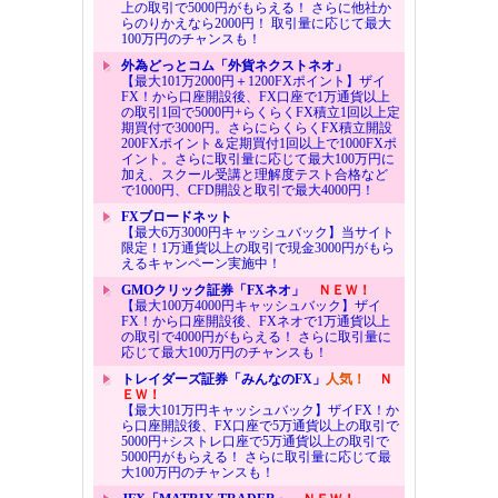
上の取引で5000円がもらえる！ さらに他社か
らのりかえなら2000円！ 取引量に応じて最大
100万円のチャンスも！
外為どっとコム「外貨ネクストネオ」
【最大101万2000円＋1200FXポイント】ザイ
FX！から口座開設後、FX口座で1万通貨以上
の取引1回で5000円+らくらくFX積立1回以上定
期買付で3000円。さらにらくらくFX積立開設
200FXポイント＆定期買付1回以上で1000FXポ
イント。さらに取引量に応じて最大100万円に
加え、スクール受講と理解度テスト合格など
で1000円、CFD開設と取引で最大4000円！
FXブロードネット
【最大6万3000円キャッシュバック】当サイト
限定！1万通貨以上の取引で現金3000円がもら
えるキャンペーン実施中！
GMOクリック証券「FXネオ」
ＮＥＷ！
【最大100万4000円キャッシュバック】ザイ
FX！から口座開設後、FXネオで1万通貨以上
の取引で4000円がもらえる！ さらに取引量に
応じて最大100万円のチャンスも！
トレイダーズ証券「みんなのFX」
人気！
Ｎ
ＥＷ！
【最大101万円キャッシュバック】ザイFX！か
ら口座開設後、FX口座で5万通貨以上の取引で
5000円+シストレ口座で5万通貨以上の取引で
5000円がもらえる！ さらに取引量に応じて最
大100万円のチャンスも！