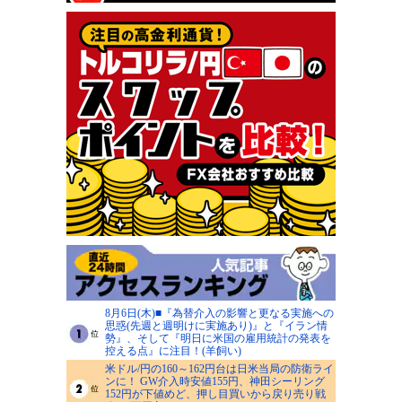
8月6日(木)■『為替介入の影響と更なる実施への
思惑(先週と週明けに実施あり)』と『イラン情
勢』、そして『明日に米国の雇用統計の発表を
控える点』に注目！(羊飼い)
米ドル/円の160～162円台は日米当局の防衛ライ
ンに！ GW介入時安値155円、神田シーリング
152円が下値めど、押し目買いから戻り売り戦