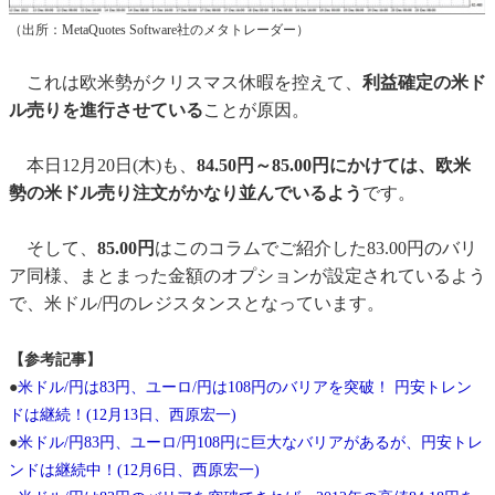
（出所：MetaQuotes Software社のメタトレーダー）
これは欧米勢がクリスマス休暇を控えて、
利益確定の米ド
ル売りを進行させている
ことが原因。
本日12月20日(木)も、
84.50円～85.00円にかけては、欧米
勢の米ドル売り注文がかなり並んでいるよう
です。
そして、
85.00円
はこのコラムでご紹介した83.00円のバリ
ア同様、まとまった金額のオプションが設定されているよう
で、米ドル/円のレジスタンスとなっています。
【参考記事】
●
米ドル/円は83円、ユーロ/円は108円のバリアを突破！ 円安トレン
ドは継続！(12月13日、西原宏一)
●
米ドル/円83円、ユーロ/円108円に巨大なバリアがあるが、円安トレ
ンドは継続中！(12月6日、西原宏一)