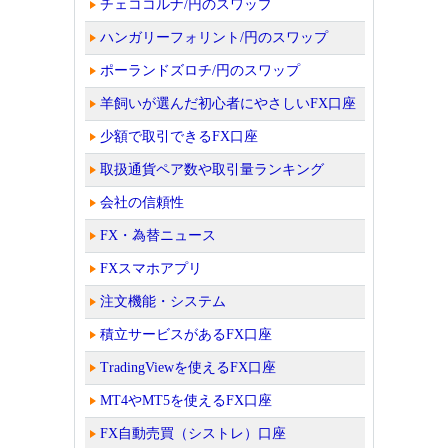
チェココルナ/円のスワップ
ハンガリーフォリント/円のスワップ
ポーランドズロチ/円のスワップ
羊飼いが選んだ初心者にやさしいFX口座
少額で取引できるFX口座
取扱通貨ペア数や取引量ランキング
会社の信頼性
FX・為替ニュース
FXスマホアプリ
注文機能・システム
積立サービスがあるFX口座
TradingViewを使えるFX口座
MT4やMT5を使えるFX口座
FX自動売買（シストレ）口座