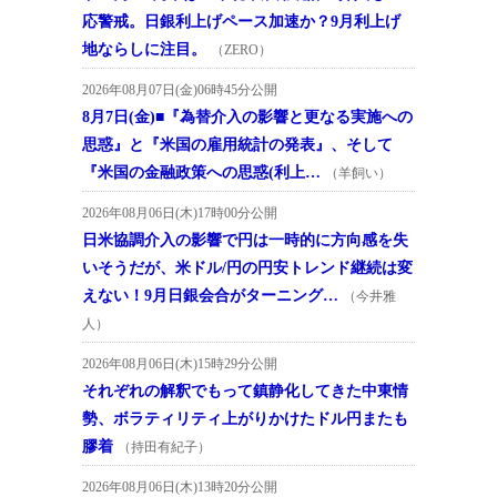
応警戒。日銀利上げペース加速か？9月利上げ
地ならしに注目。
（ZERO）
2026年08月07日(金)06時45分公開
8月7日(金)■『為替介入の影響と更なる実施への
思惑』と『米国の雇用統計の発表』、そして
『米国の金融政策への思惑(利上…
（羊飼い）
2026年08月06日(木)17時00分公開
日米協調介入の影響で円は一時的に方向感を失
いそうだが、米ドル/円の円安トレンド継続は変
えない！9月日銀会合がターニング…
（今井雅
人）
2026年08月06日(木)15時29分公開
それぞれの解釈でもって鎮静化してきた中東情
勢、ボラティリティ上がりかけたドル円またも
膠着
（持田有紀子）
2026年08月06日(木)13時20分公開