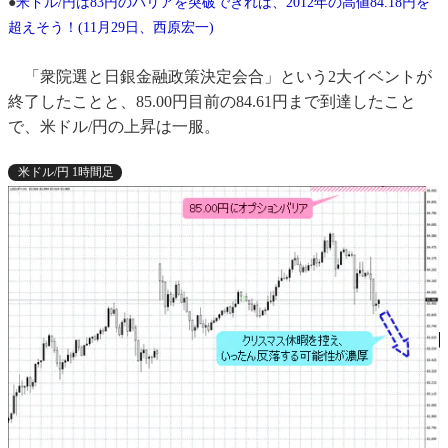
●
米ドル/円は83円のバリアを突破できれば、2012年の高値84.18円を
超えそう！(11月29日、西原宏一)
「衆院選と日銀金融政策決定会合」という2大イベントが
終了したことと、85.00円目前の84.61円まで到達したこと
で、米ドル/円の上昇は一服。
米ドル/円 1時間足