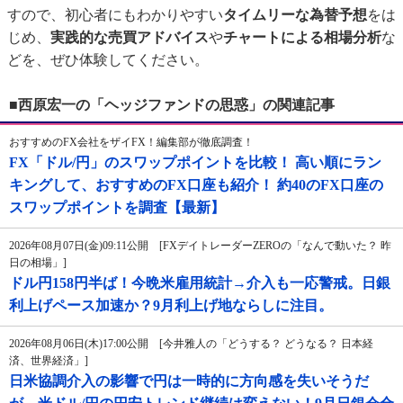
すので、初心者にもわかりやすい
タイムリーな為替予想
をは
じめ、
実践的な売買アドバイス
や
チャートによる相場分析
な
どを、ぜひ体験してください。
■西原宏一の「ヘッジファンドの思惑」の関連記事
おすすめのFX会社をザイFX！編集部が徹底調査！
FX「ドル/円」のスワップポイントを比較！ 高い順にラン
キングして、おすすめのFX口座も紹介！ 約40のFX口座の
スワップポイントを調査【最新】
2026年08月07日(金)09:11公開 [FXデイトレーダーZEROの「なんで動いた？ 昨
日の相場」]
ドル円158円半ば！今晩米雇用統計→介入も一応警戒。日銀
利上げペース加速か？9月利上げ地ならしに注目。
2026年08月06日(木)17:00公開 [今井雅人の「どうする？ どうなる？ 日本経
済、世界経済」]
日米協調介入の影響で円は一時的に方向感を失いそうだ