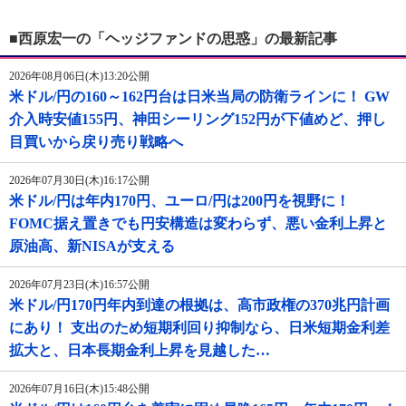
■西原宏一の「ヘッジファンドの思惑」の最新記事
2026年08月06日(木)13:20公開
米ドル/円の160～162円台は日米当局の防衛ラインに！ GW
介入時安値155円、神田シーリング152円が下値めど、押し
目買いから戻り売り戦略へ
2026年07月30日(木)16:17公開
米ドル/円は年内170円、ユーロ/円は200円を視野に！
FOMC据え置きでも円安構造は変わらず、悪い金利上昇と
原油高、新NISAが支える
2026年07月23日(木)16:57公開
米ドル/円170円年内到達の根拠は、高市政権の370兆円計画
にあり！ 支出のため短期利回り抑制なら、日米短期金利差
拡大と、日本長期金利上昇を見越した…
2026年07月16日(木)15:48公開