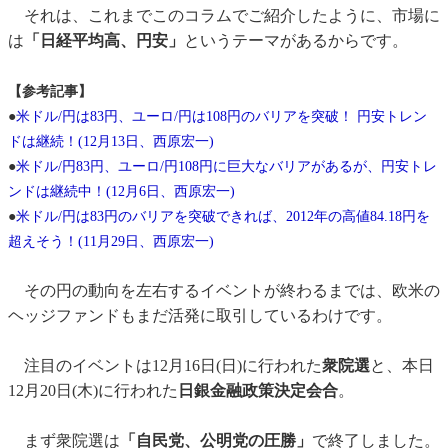
それは、これまでこのコラムでご紹介したように、市場に
は
「日経平均高、円安」
というテーマがあるからです。
【参考記事】
●
米ドル/円は83円、ユーロ/円は108円のバリアを突破！ 円安トレン
ドは継続！(12月13日、西原宏一)
●
米ドル/円83円、ユーロ/円108円に巨大なバリアがあるが、円安トレ
ンドは継続中！(12月6日、西原宏一)
●
米ドル/円は83円のバリアを突破できれば、2012年の高値84.18円を
超えそう！(11月29日、西原宏一)
その円の動向を左右するイベントが終わるまでは、欧米の
ヘッジファンドもまだ活発に取引しているわけです。
注目のイベントは12月16日(日)に行われた
衆院選
と、本日
12月20日(木)に行われた
日銀金融政策決定会合
。
まず衆院選は
「自民党、公明党の圧勝」
で終了しました。