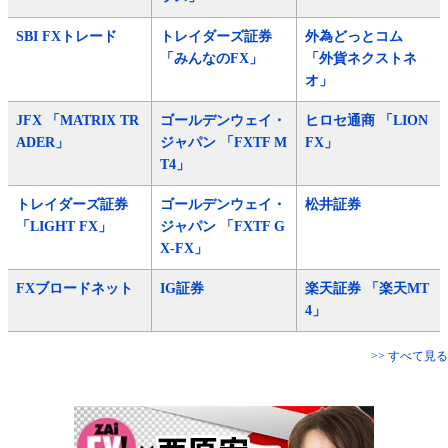
SBI FXトレード
トレイダーズ証券
外為どっとコム
「みんなのFX」
「外貨ネクストネ
オ」
JFX 「MATRIX TR
ゴールデンウェイ・
ヒロセ通商 「LION
ADER」
ジャパン 「FXTF M
FX」
T4」
トレイダーズ証券
ゴールデンウェイ・
松井証券
「LIGHT FX」
ジャパン 「FXTF G
X-FX」
FXブロードネット
IG証券
楽天証券 「楽天MT
4」
>> すべて見る