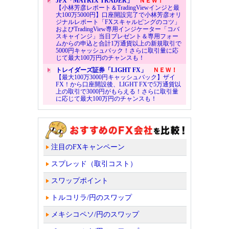
JFX「MATRIX TRADER」
ＮＥＷ！
【小林芳彦レポート＆TradingViewインジと最
大100万5000円】口座開設完了で小林芳彦オリ
ジナルレポート「FXスキャルピングのコツ」
およびTradingView専用インジケーター「コバ
スキャインジ」当日プレゼント＆専用フォー
ムからの申込と合計1万通貨以上の新規取引で
5000円キャッシュバック！さらに取引量に応
じて最大100万円のチャンスも！
トレイダーズ証券「LIGHT FX」
ＮＥＷ！
【最大100万3000円キャッシュバック】ザイ
FX！から口座開設後、LIGHT FXで5万通貨以
上の取引で3000円がもらえる！さらに取引量
に応じて最大100万円のチャンスも！
注目のFXキャンペーン
スプレッド（取引コスト）
スワップポイント
トルコリラ/円のスワップ
メキシコペソ/円のスワップ