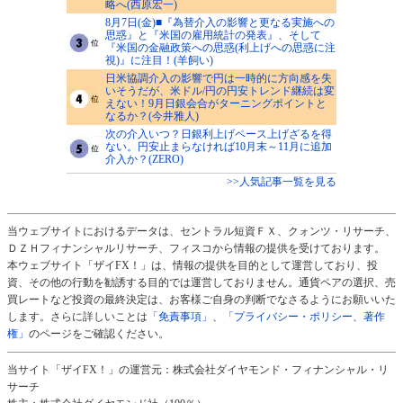
略へ(西原宏一)
8月7日(金)■『為替介入の影響と更なる実施への
思惑』と『米国の雇用統計の発表』、そして
『米国の金融政策への思惑(利上げへの思惑に注
視)』に注目！(羊飼い)
日米協調介入の影響で円は一時的に方向感を失
いそうだが、米ドル/円の円安トレンド継続は変
えない！9月日銀会合がターニングポイントと
なるか？(今井雅人)
次の介入いつ？日銀利上げペース上げざるを得
ない。円安止まらなければ10月末～11月に追加
介入か？(ZERO)
>>人気記事一覧を見る
当ウェブサイトにおけるデータは、セントラル短資ＦＸ、クォンツ・リサーチ、
ＤＺＨフィナンシャルリサーチ、フィスコから情報の提供を受けております。
本ウェブサイト「ザイFX！」は、情報の提供を目的として運営しており、投
資、その他の行動を勧誘する目的では運営しておりません。通貨ペアの選択、売
買レートなど投資の最終決定は、お客様ご自身の判断でなさるようにお願いいた
します。さらに詳しいことは
「免責事項」
、
「プライバシー・ポリシー、著作
権」
のページをご確認ください。
当サイト「ザイFX！」の運営元：株式会社ダイヤモンド・フィナンシャル・リ
サーチ