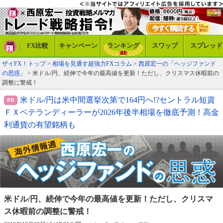
FX比較
キャンペーン
ランキング
スワップ
スプレッド
ザイFX！トップ
>
相場を見通す超強力FXコラム
>
西原宏一の「ヘッジファンド
の思惑」
> 米ドル/円、続伸で今年の最高値を更新！ただし、クリスマス休暇前の
調整に警戒！
米ドル/円は米中間選挙次第で164円へ!?セントラル短資
ＦＸベテランディーラーが2026年後半相場を徹底予測！高金
利通貨の有望銘柄も
米ドル/円、続伸で今年の最高値を更新！
ただし、クリスマ
ス休暇前の調整に警戒！