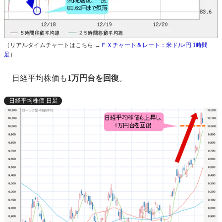
（リアルタイムチャートはこちら →
ＦＸチャート＆レート：米ドル/円 1時間
足
）
日経平均株価も
1万円台を回復
。
日経平均株価 日足