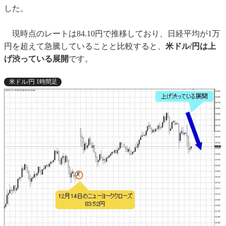
した。
現時点のレートは84.10円で推移しており、日経平均が1万
円を超えて急騰していることと比較すると、
米ドル/円は上
げ渋っている展開
です。
米ドル/円 1時間足