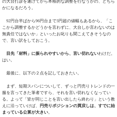
の大台打診を遂げてから本格的な調整を行なうかの、どちら
かになるだろう。
92円台半ばから96円台まで3円超の値幅もあるから、「こ
こから調整するかどうかを言わずに、大台しか言わないのは
無責任ではないか」といったお叱りも聞こえてきそうなの
で、言い訳をしておこう。
目先「材料」に振られやすいから、言い切れない
わけだ。
はい。
最後に、以下の２点を記しておきたい。
まず、短期スパンについして、ずっと円売りトレンドの一
服を言ってきた筆者ですら、それを言い切れなくなってい
る。よって「皆が同じことを言い出したら終わり」という教
えに沿っていけば、
円売りポジションの買戻しは、すでに始
まっている公算が大きい
。