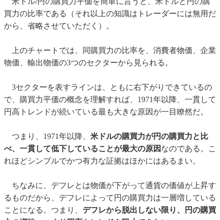
米ドル/円の購買力平価を簡単に言うと、米ドルと円の購
買力の比率である（それ以上の知識はトレーダーには無用だ
から、省略させていただく）。
上のチャートでは、同購買力の比率を、消費者物価、企業
物価、輸出物価の3つのセクターから見られる。
3セクターを表すラインは、ともに右下がりできているの
で、購買力平価の概念を理解すれば、1971年以降、一貫して
円高トレンドが続いている最も大きな原因が一目瞭然だ。
つまり、1971年以降、
米ドルの購買力が円の購買力と比
べ、一貫して低下していることが最大の原因
なのである。こ
れほどシンプルでかつ有力な証拠はほかにはあるまい。
ちなみに、デフレとは物価が下がって通貨の価値が上昇す
るものだから、デフレによって円の購買力は一層増している
ことになる。つまり、
デフレから脱出しない限り、円の購買