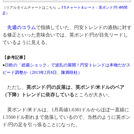
（リアルタイムチャートはこちら →
FXチャート＆レート：英ポンド/円 4時間
足
）
先週のコラム
で指摘していた、円安トレンドの過熱に対す
る修正といった意味合いでは、英ポンド/円が目先リードし
ているように見える。
【参考記事】
●
日欧の「総裁ショック」で波乱の展開！円安トレンドは本物だがス
ピード調整か（2013年2月8日、陳満咲杜）
ただし、
英ポンド/円の反落は、英ポンド/米ドルのベア
（下降）トレンドに依存している
ところが大きい。
英ポンド/米ドルは、1月高値1.6381ドルからほぼ一直線に
1.5500ドル割れまで急落しているので、当然のように英ポン
ド/円の足を引っ張ることになった。