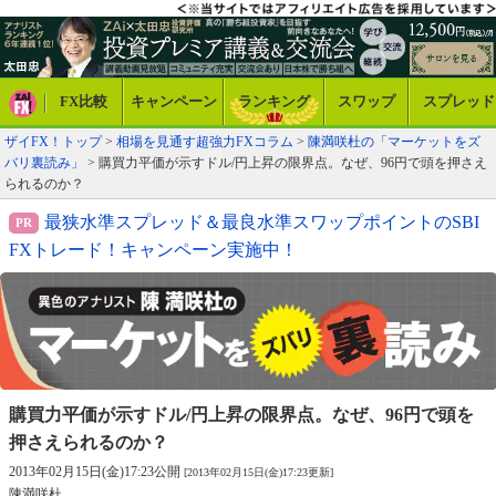
FX比較
キャンペーン
ランキング
スワップ
スプレッド
ザイFX！トップ
>
相場を見通す超強力FXコラム
>
陳満咲杜の「マーケットをズ
バリ裏読み」
> 購買力平価が示すドル/円上昇の限界点。なぜ、96円で頭を押さえ
られるのか？
最狭水準スプレッド＆最良水準スワップポイントのSBI
FXトレード！キャンペーン実施中！
購買力平価が示すドル/円上昇の限界点。
なぜ、96円で頭を
押さえられるのか？
2013年02月15日(金)17:23公開
[2013年02月15日(金)17:23更新]
陳満咲杜