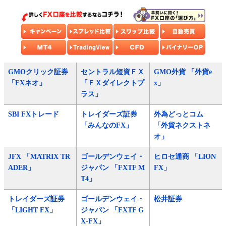
GMOクリック証券
セントラル短資ＦＸ
GMO外貨 「外貨e
「FXネオ」
「ＦＸダイレクトプ
x」
ラス」
SBI FXトレード
トレイダーズ証券
外為どっとコム
「みんなのFX」
「外貨ネクストネ
オ」
JFX 「MATRIX TR
ゴールデンウェイ・
ヒロセ通商 「LION
ADER」
ジャパン 「FXTF M
FX」
T4」
トレイダーズ証券
ゴールデンウェイ・
松井証券
「LIGHT FX」
ジャパン 「FXTF G
X-FX」