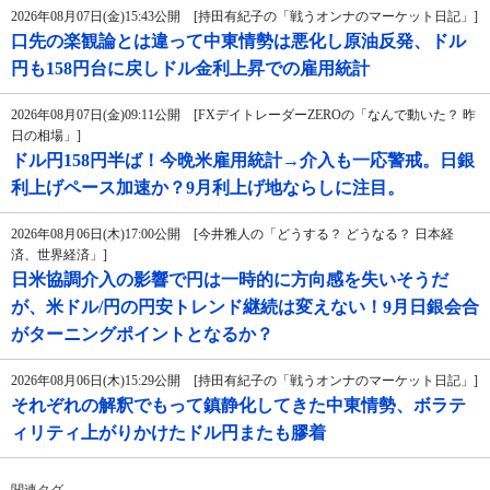
2026年08月07日(金)15:43公開 [持田有紀子の「戦うオンナのマーケット日記」]
口先の楽観論とは違って中東情勢は悪化し原油反発、ドル
円も158円台に戻しドル金利上昇での雇用統計
2026年08月07日(金)09:11公開 [FXデイトレーダーZEROの「なんで動いた？ 昨
日の相場」]
ドル円158円半ば！今晩米雇用統計→介入も一応警戒。日銀
利上げペース加速か？9月利上げ地ならしに注目。
2026年08月06日(木)17:00公開 [今井雅人の「どうする？ どうなる？ 日本経
済、世界経済」]
日米協調介入の影響で円は一時的に方向感を失いそうだ
が、米ドル/円の円安トレンド継続は変えない！9月日銀会合
がターニングポイントとなるか？
2026年08月06日(木)15:29公開 [持田有紀子の「戦うオンナのマーケット日記」]
それぞれの解釈でもって鎮静化してきた中東情勢、ボラテ
ィリティ上がりかけたドル円またも膠着