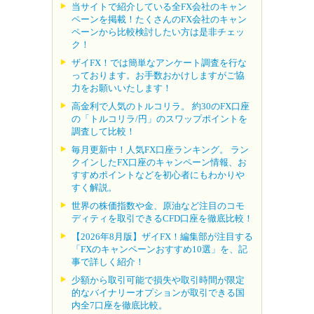
当サイトで紹介している全FX会社のキャン
ペーンを掲載！たくさんのFX会社のキャン
ペーンから比較検討したい方は是非チェッ
ク！
ザイFX！では簡単なアンケート調査を行な
っております。お手数おかけしますがご協
力をお願いいたします！
高金利で人気のトルコリラ。 約30のFX口座
の「トルコリラ/円」のスワップポイントを
調査して比較！
毎月更新中！人気FX口座ランキング。 ラン
クインしたFX口座のキャンペーン情報、お
すすめポイントなどを初心者にもわかりや
すく解説。
世界の株価指数や金、原油など注目のコモ
ディティを取引できるCFD口座を徹底比較！
【2026年8月版】ザイFX！編集部が注目する
「FXのキャンペーンおすすめ10選」を、記
事で詳しく紹介！
少額から取引可能で損失や取引時間が限定
的なバイナリーオプションが取引できる国
内全7口座を徹底比較。