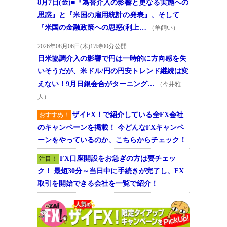
8月7日(金)■『為替介入の影響と更なる実施への
思惑』と『米国の雇用統計の発表』、そして
『米国の金融政策への思惑(利上…
（羊飼い）
2026年08月06日(木)17時00分公開
日米協調介入の影響で円は一時的に方向感を失
いそうだが、米ドル/円の円安トレンド継続は変
えない！9月日銀会合がターニング…
（今井雅
人）
ザイFX！で紹介している全FX会社
おすすめ！
のキャンペーンを掲載！ 今どんなFXキャンペ
ーンをやっているのか、こちらからチェック！
FX口座開設をお急ぎの方は要チェッ
注目！
ク！ 最短30分～当日中に手続きが完了し、FX
取引を開始できる会社を一覧で紹介！