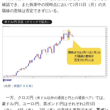
確認でき、また執筆中の現時点において2月11日（月）の大
陽線の意味は否定できずにいる。
米ドル/円 日足（クリックで拡大）
（出所：
米国ＦＸＣＭ
）
一方、クロス円
では、
（米ドル以外の通貨と円との通貨ペア）
豪ドル/円、ユーロ/円、英ポンド/円はそれぞれ2月5日
（火）、6日（水）、7日（木）の高値を更新できず、
英ポン