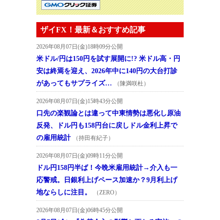
ザイFX！最新＆おすすめ記事
2026年08月07日(金)18時09分公開
米ドル/円は150円を試す展開に!? 米ドル高・円
安は終焉を迎え、2026年中に140円の大台打診
があってもサプライズ…
（陳満咲杜）
2026年08月07日(金)15時43分公開
口先の楽観論とは違って中東情勢は悪化し原油
反発、ドル円も158円台に戻しドル金利上昇で
の雇用統計
（持田有紀子）
2026年08月07日(金)09時11分公開
ドル円158円半ば！今晩米雇用統計→介入も一
応警戒。日銀利上げペース加速か？9月利上げ
地ならしに注目。
（ZERO）
2026年08月07日(金)06時45分公開