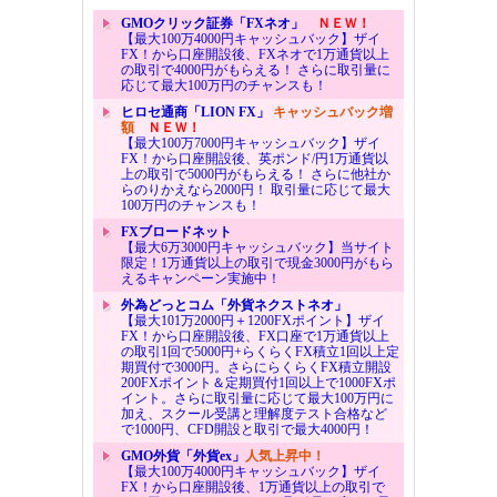
GMOクリック証券「FXネオ」
ＮＥＷ！
【最大100万4000円キャッシュバック】ザイ
FX！から口座開設後、FXネオで1万通貨以上
の取引で4000円がもらえる！ さらに取引量に
応じて最大100万円のチャンスも！
ヒロセ通商「LION FX」
キャッシュバック増
額
ＮＥＷ！
【最大100万7000円キャッシュバック】ザイ
FX！から口座開設後、英ポンド/円1万通貨以
上の取引で5000円がもらえる！ さらに他社か
らのりかえなら2000円！ 取引量に応じて最大
100万円のチャンスも！
FXブロードネット
【最大6万3000円キャッシュバック】当サイト
限定！1万通貨以上の取引で現金3000円がもら
えるキャンペーン実施中！
外為どっとコム「外貨ネクストネオ」
【最大101万2000円＋1200FXポイント】ザイ
FX！から口座開設後、FX口座で1万通貨以上
の取引1回で5000円+らくらくFX積立1回以上定
期買付で3000円。さらにらくらくFX積立開設
200FXポイント＆定期買付1回以上で1000FXポ
イント。さらに取引量に応じて最大100万円に
加え、スクール受講と理解度テスト合格など
で1000円、CFD開設と取引で最大4000円！
GMO外貨「外貨ex」
人気上昇中！
【最大100万4000円キャッシュバック】ザイ
FX！から口座開設後、1万通貨以上の取引で