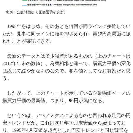
（出所：公益財団法人 国際通貨研究所）
1998年をはじめ、そのあとも何回が同ラインに接近してい
たが、見事に同ラインに頭を押さえられ、再び円高局面に振
れたことが確認できる。
最新のデータとは多少誤差があるものの（上のチャートは
2012年年末の数値）、為替相場と違って、購買力平価の変化
は総じて緩やかなものなので、参考値としてなお有効だと思
う。
したがって、上のチャートが示している企業物価ベースの
購買力平価の最新値、つまり、
96円
が気になる。
というのは、アベノミクスによるものと言われる足元の円
安トレンドだが、これは2011年10月末安値から始まってお
り、1995年4月安値を起点とした円安トレンドと同じ背景を