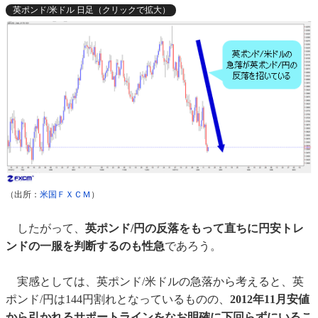
英ポンド/米ドル 日足（クリックで拡大）
（出所：
米国ＦＸＣＭ
）
したがって、
英ポンド/円の反落をもって直ちに円安トレ
ンドの一服を判断するのも性急
であろう。
実感としては、英ポンド/米ドルの急落から考えると、英
ポンド/円は144円割れとなっているものの、
2012年11月安値
から引かれるサポートラインをなお明確に下回らずにいるこ