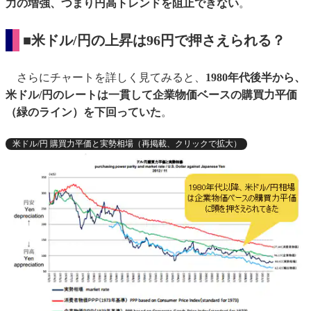
力の増強、つまり円高トレンドを阻止できない
。
■米ドル/円の上昇は96円で押さえられる？
さらにチャートを詳しく見てみると、
1980年代後半から、
米ドル/円のレートは一貫して企業物価ベースの購買力平価
（緑のライン）を下回っていた
。
米ドル/円 購買力平価と実勢相場（再掲載、クリックで拡大）