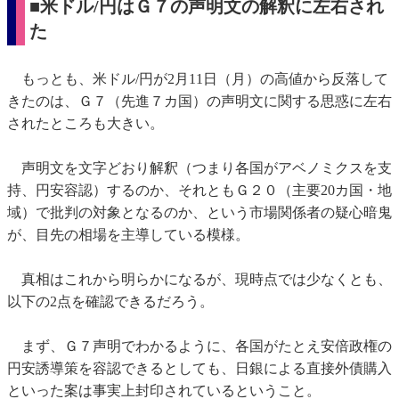
■米ドル/円はＧ７の声明文の解釈に左右され
た
もっとも、米ドル/円が2月11日（月）の高値から反落して
きたのは、Ｇ７（先進７カ国）の声明文に関する思惑に左右
されたところも大きい。
声明文を文字どおり解釈（つまり各国がアベノミクスを支
持、円安容認）するのか、それともＧ２０（主要20カ国・地
域）で批判の対象となるのか、という市場関係者の疑心暗鬼
が、目先の相場を主導している模様。
真相はこれから明らかになるが、現時点では少なくとも、
以下の2点を確認できるだろう。
まず、Ｇ７声明でわかるように、各国がたとえ安倍政権の
円安誘導策を容認できるとしても、日銀による直接外債購入
といった案は事実上封印されているということ。