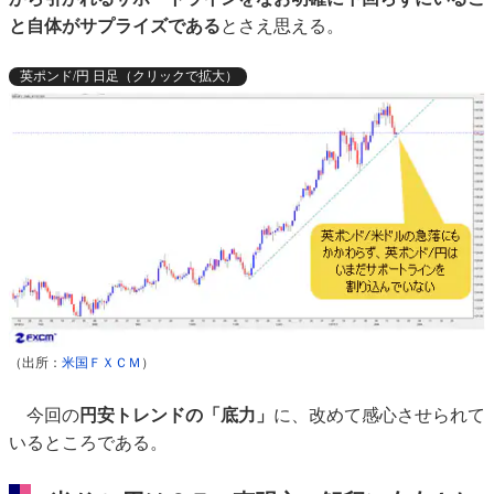
と自体がサプライズである
とさえ思える。
英ポンド/円 日足（クリックで拡大）
（出所：
米国ＦＸＣＭ
）
今回の
円安トレンドの「底力」
に、改めて感心させられて
いるところである。