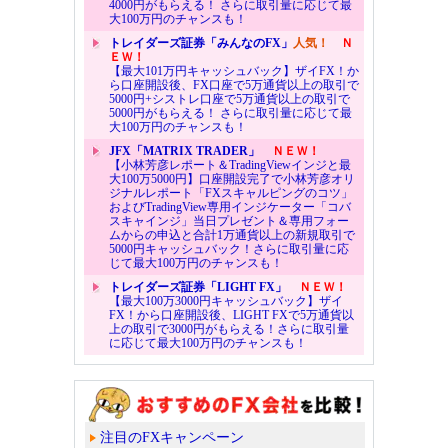
4000円がもらえる！ さらに取引量に応じて最
大100万円のチャンスも！
トレイダーズ証券「みんなのFX」
人気！
Ｎ
ＥＷ！
【最大101万円キャッシュバック】ザイFX！か
ら口座開設後、FX口座で5万通貨以上の取引で
5000円+シストレ口座で5万通貨以上の取引で
5000円がもらえる！ さらに取引量に応じて最
大100万円のチャンスも！
JFX「MATRIX TRADER」
ＮＥＷ！
【小林芳彦レポート＆TradingViewインジと最
大100万5000円】口座開設完了で小林芳彦オリ
ジナルレポート「FXスキャルピングのコツ」
およびTradingView専用インジケーター「コバ
スキャインジ」当日プレゼント＆専用フォー
ムからの申込と合計1万通貨以上の新規取引で
5000円キャッシュバック！さらに取引量に応
じて最大100万円のチャンスも！
トレイダーズ証券「LIGHT FX」
ＮＥＷ！
【最大100万3000円キャッシュバック】ザイ
FX！から口座開設後、LIGHT FXで5万通貨以
上の取引で3000円がもらえる！さらに取引量
に応じて最大100万円のチャンスも！
注目のFXキャンペーン