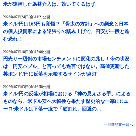
米が連携した為替介入は、効いてくるはず
2026年07月24日(金)11:21公開
米ドル/円は165円も覚悟!? 「骨太の方針」への懸念と日本
の個人投資家による逆張りの踏み上げで、円安が一段と進
む恐れ！
2026年07月10日(金)17:06公開
円売り一辺倒の市場センチメントに変化の兆し！今の状況
は「円安バブル」と言っても過言ではない。高値更新した
英ポンド/円に反落を示唆するサインが点灯
2026年07月03日(金)16:50公開
米ドル/円の反落が相場における「神の見えざる手」による
ものなら、米ドル安へ大転換を果たす歴史的な一幕に!?ユ
ーロ/米ドルは下落一服で「底割れ」回避の…
>>最新記事一覧へ