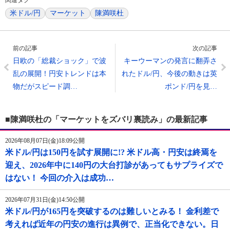
関連タグ
米ドル/円
マーケット
陳満咲杜
前の記事
次の記事
日欧の「総裁ショック」で波
キーウーマンの発言に翻弄さ
乱の展開！円安トレンドは本
れたドル/円、今後の動きは英
物だがスピード調…
ポンド/円を見…
■陳満咲杜の「マーケットをズバリ裏読み」の最新記事
2026年08月07日(金)18:09公開
米ドル/円は150円を試す展開に!? 米ドル高・円安は終焉を
迎え、2026年中に140円の大台打診があってもサプライズで
はない！ 今回の介入は成功…
2026年07月31日(金)14:50公開
米ドル/円が165円を突破するのは難しいとみる！ 金利差で
考えれば近年の円安の進行は異例で、正当化できない。日