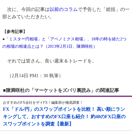
次に、今回の記事は
以前のコラム
で予告した「総括」の一
部とみていただきたい。
【参考記事】
●
「ミスター円相場」と「アベノミクス相場」、18年の時を経た2つ
の相場の相違点とは？（2013年2月1日、陳満咲杜）
それでは皆さん、良い週末＆トレードを。
（2月14日 PM1：30 執筆）
■陳満咲杜の「マーケットをズバリ裏読み」の関連記事
おすすめのFX会社をザイFX！編集部が徹底調査！
FX「ドル/円」のスワップポイントを比較！ 高い順にラン
キングして、おすすめのFX口座も紹介！ 約40のFX口座の
スワップポイントを調査【最新】