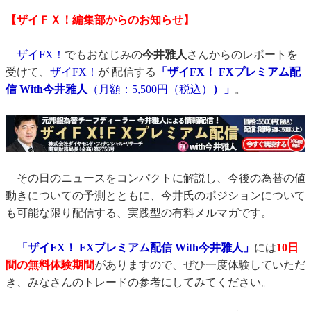
【ザイＦＸ！編集部からのお知らせ】
ザイFX！
でもおなじみの
今井雅人
さんからのレポートを
受けて、
ザイFX！
が 配信する
「ザイFX！ FXプレミアム配
信 With今井雅人
（月額：5,500円（税込）
）」
。
その日のニュースをコンパクトに解説し、今後の為替の値
動きについての予測とともに、今井氏のポジションについて
も可能な限り配信する、実践型の有料メルマガです。
「ザイFX！ FXプレミアム配信 With今井雅人」
には
10日
間の無料体験期間
がありますので、ぜひ一度体験していただ
き、みなさんのトレードの参考にしてみてください。