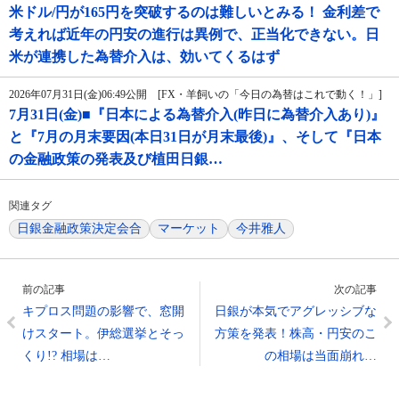
米ドル/円が165円を突破するのは難しいとみる！ 金利差で
考えれば近年の円安の進行は異例で、正当化できない。日
米が連携した為替介入は、効いてくるはず
2026年07月31日(金)06:49公開 [FX・羊飼いの「今日の為替はこれで動く！」]
7月31日(金)■『日本による為替介入(昨日に為替介入あり)』
と『7月の月末要因(本日31日が月末最後)』、そして『日本
の金融政策の発表及び植田日銀…
関連タグ
日銀金融政策決定会合
マーケット
今井雅人
前の記事
次の記事
キプロス問題の影響で、窓開
日銀が本気でアグレッシブな
けスタート。伊総選挙とそっ
方策を発表！株高・円安のこ
くり!? 相場は…
の相場は当面崩れ…