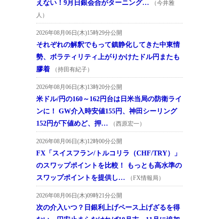
えない！9月日銀会合がターニング…
（今井雅
人）
2026年08月06日(木)15時29分公開
それぞれの解釈でもって鎮静化してきた中東情
勢、ボラティリティ上がりかけたドル円またも
膠着
（持田有紀子）
2026年08月06日(木)13時20分公開
米ドル/円の160～162円台は日米当局の防衛ライ
ンに！ GW介入時安値155円、神田シーリング
152円が下値めど、押…
（西原宏一）
2026年08月06日(木)12時00分公開
FX「スイスフラン/トルコリラ（CHF/TRY）」
のスワップポイントを比較！ もっとも高水準の
スワップポイントを提供し…
（FX情報局）
2026年08月06日(木)09時21分公開
次の介入いつ？日銀利上げペース上げざるを得