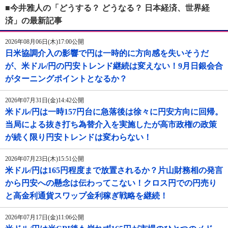
■今井雅人の「どうする？ どうなる？ 日本経済、世界経
済」の最新記事
2026年08月06日(木)17:00公開
日米協調介入の影響で円は一時的に方向感を失いそうだ
が、米ドル/円の円安トレンド継続は変えない！9月日銀会合
がターニングポイントとなるか？
2026年07月31日(金)14:42公開
米ドル/円は一時157円台に急落後は徐々に円安方向に回帰。
当局による抜き打ち為替介入を実施したが高市政権の政策
が続く限り円安トレンドは変わらない！
2026年07月23日(木)15:51公開
米ドル/円は165円程度まで放置されるか？片山財務相の発言
から円安への懸念は伝わってこない！クロス円での円売り
と高金利通貨スワップ金利稼ぎ戦略を継続！
2026年07月17日(金)11:06公開