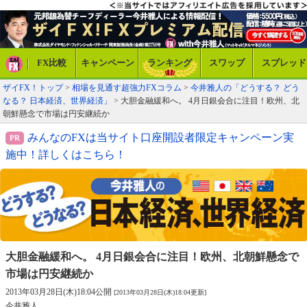
FX比較
キャンペーン
ランキング
スワップ
スプレッド
ザイFX！トップ
>
相場を見通す超強力FXコラム
>
今井雅人の「どうする？ どう
なる？ 日本経済、世界経済」
> 大胆金融緩和へ。 4月日銀会合に注目！欧州、北
朝鮮懸念で市場は円安継続か
みんなのFXは当サイト口座開設者限定キャンペーン実
施中！詳しくはこちら！
大胆金融緩和へ。 4月日銀会合に注目！
欧州、北朝鮮懸念で
市場は円安継続か
2013年03月28日(木)18:04公開
[2013年03月28日(木)18:04更新]
今井雅人