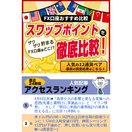
8月6日(木)■『為替介入の影響と更なる実施への
思惑(先週と週明けに実施あり)』と『イラン情
勢』、そして『明日に米国の雇用統計の発表を
控える点』に注目！(羊飼い)
米ドル/円の160～162円台は日米当局の防衛ライ
ンに！ GW介入時安値155円、神田シーリング
152円が下値めど、押し目買いから戻り売り戦
略へ(西原宏一)