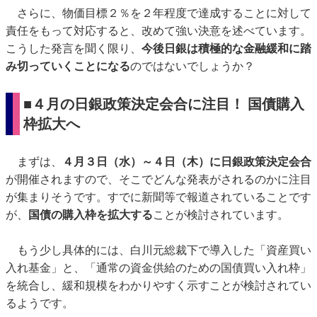
さらに、物価目標２％を２年程度で達成することに対して
責任をもって対応すると、改めて強い決意を述べています。
こうした発言を聞く限り、
今後日銀は積極的な金融緩和に踏
み切っていくことになる
のではないでしょうか？
■４月の日銀政策決定会合に注目！ 国債購入
枠拡大へ
まずは、
４月３日（水）～４日（木）に日銀政策決定会合
が開催されますので、そこでどんな発表がされるのかに注目
が集まりそうです。すでに新聞等で報道されていることです
が、
国債の購入枠を拡大する
ことが検討されています。
もう少し具体的には、白川元総裁下で導入した「資産買い
入れ基金」と、「通常の資金供給のための国債買い入れ枠」
を統合し、緩和規模をわかりやすく示すことが検討されてい
るようです。