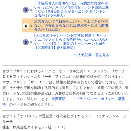
日米協調介入の影響で円は一時的に方向感を失
いそうだが、米ドル/円の円安トレンド継続は変
えない！9月日銀会合がターニングポイントと
なるか？(今井雅人)
次の介入いつ？日銀利上げペース上げざるを得
ない。円安止まらなければ10月末～11月に追加
介入か？(ZERO)
FX会社のキャンペーンおすすめ10選！ キャッ
シュバックがもらえる条件がかんたんなFX会社
や、「ザイFX！」限定のキャンペーンを紹介
【2026年8月】(FX情報局)
>>人気記事一覧を見る
当ウェブサイトにおけるデータは、セントラル短資ＦＸ、クォンツ・リサーチ、
ＤＺＨフィナンシャルリサーチ、フィスコから情報の提供を受けております。
本ウェブサイト「ザイFX！」は、情報の提供を目的として運営しており、投
資、その他の行動を勧誘する目的では運営しておりません。通貨ペアの選択、売
買レートなど投資の最終決定は、お客様ご自身の判断でなさるようにお願いいた
します。さらに詳しいことは
「免責事項」
、
「プライバシー・ポリシー、著作
権」
のページをご確認ください。
当サイト「ザイFX！」の運営元：株式会社ダイヤモンド・フィナンシャル・リ
サーチ
株主：株式会社ダイヤモンド社（100％）