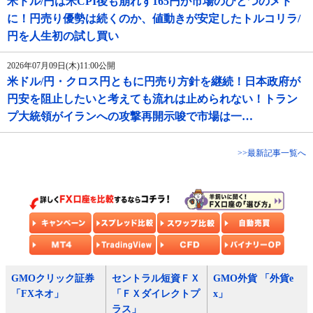
米ドル/円は米CPI後も崩れず165円が市場のひとつのメド
に！円売り優勢は続くのか、値動きが安定したトルコリラ/
円を人生初の試し買い
2026年07月09日(木)11:00公開
米ドル/円・クロス円ともに円売り方針を継続！日本政府が
円安を阻止したいと考えても流れは止められない！トラン
プ大統領がイランへの攻撃再開示唆で市場は一…
>>最新記事一覧へ
GMOクリック証券
セントラル短資ＦＸ
GMO外貨 「外貨e
「FXネオ」
「ＦＸダイレクトプ
x」
ラス」