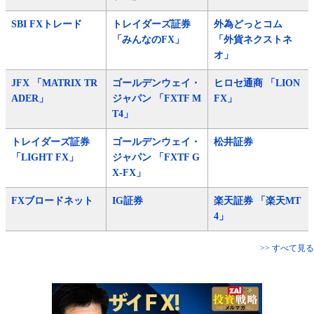
SBI FXトレード
トレイダーズ証券
外為どっとコム
「みんなのFX」
「外貨ネクストネ
オ」
JFX 「MATRIX TR
ゴールデンウェイ・
ヒロセ通商 「LION
ADER」
ジャパン 「FXTF M
FX」
T4」
トレイダーズ証券
ゴールデンウェイ・
松井証券
「LIGHT FX」
ジャパン 「FXTF G
X-FX」
FXブロードネット
IG証券
楽天証券 「楽天MT
4」
>> すべて見る