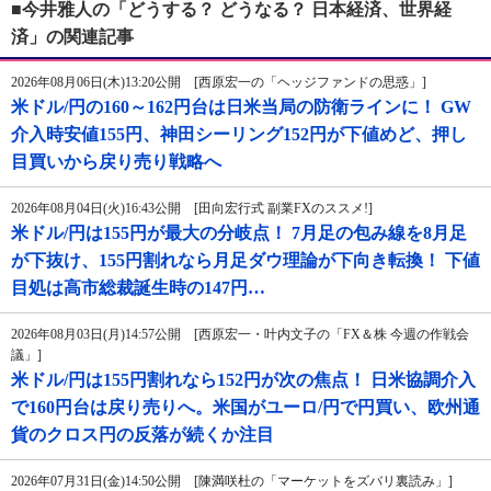
■今井雅人の「どうする？ どうなる？ 日本経済、世界経
済」の関連記事
2026年08月06日(木)13:20公開 [西原宏一の「ヘッジファンドの思惑」]
米ドル/円の160～162円台は日米当局の防衛ラインに！ GW
介入時安値155円、神田シーリング152円が下値めど、押し
目買いから戻り売り戦略へ
2026年08月04日(火)16:43公開 [田向宏行式 副業FXのススメ!]
米ドル/円は155円が最大の分岐点！ 7月足の包み線を8月足
が下抜け、155円割れなら月足ダウ理論が下向き転換！ 下値
目処は高市総裁誕生時の147円…
2026年08月03日(月)14:57公開 [西原宏一・叶内文子の「FX＆株 今週の作戦会
議」]
米ドル/円は155円割れなら152円が次の焦点！ 日米協調介入
で160円台は戻り売りへ。米国がユーロ/円で円買い、欧州通
貨のクロス円の反落が続くか注目
2026年07月31日(金)14:50公開 [陳満咲杜の「マーケットをズバリ裏読み」]