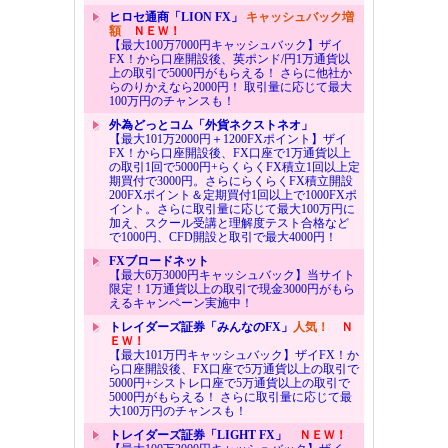
ヒロセ通商「LION FX」
キャッシュバック増
額
ＮＥＷ！
【最大100万7000円キャッシュバック】ザイ
FX！から口座開設後、英ポンド/円1万通貨以
上の取引で5000円がもらえる！ さらに他社か
らのりかえなら2000円！ 取引量に応じて最大
100万円のチャンスも！
外為どっとコム「外貨ネクストネオ」
【最大101万2000円＋1200FXポイント】ザイ
FX！から口座開設後、FX口座で1万通貨以上
の取引1回で5000円+らくらくFX積立1回以上定
期買付で3000円。さらにらくらくFX積立開設
200FXポイント＆定期買付1回以上で1000FXポ
イント。さらに取引量に応じて最大100万円に
加え、スクール受講と理解度テスト合格など
で1000円、CFD開設と取引で最大4000円！
FXブロードネット
【最大6万3000円キャッシュバック】当サイト
限定！1万通貨以上の取引で現金3000円がもら
えるキャンペーン実施中！
トレイダーズ証券「みんなのFX」
人気！
Ｎ
ＥＷ！
【最大101万円キャッシュバック】ザイFX！か
ら口座開設後、FX口座で5万通貨以上の取引で
5000円+シストレ口座で5万通貨以上の取引で
5000円がもらえる！ さらに取引量に応じて最
大100万円のチャンスも！
トレイダーズ証券「LIGHT FX」
ＮＥＷ！