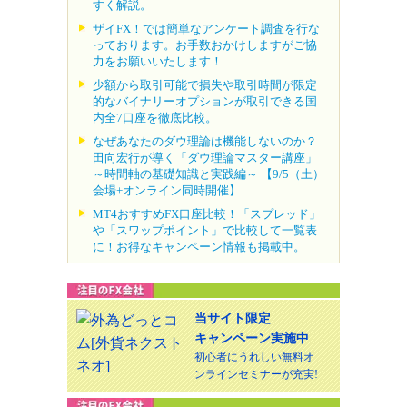
すく解説。
ザイFX！では簡単なアンケート調査を行な
っております。お手数おかけしますがご協
力をお願いいたします！
少額から取引可能で損失や取引時間が限定
的なバイナリーオプションが取引できる国
内全7口座を徹底比較。
なぜあなたのダウ理論は機能しないのか？
田向宏行が導く「ダウ理論マスター講座」
～時間軸の基礎知識と実践編～ 【9/5（土）
会場+オンライン同時開催】
MT4おすすめFX口座比較！「スプレッド」
や「スワップポイント」で比較して一覧表
に！お得なキャンペーン情報も掲載中。
当サイト限定
キャンペーン実施中
初心者にうれしい無料オ
ンラインセミナーが充実!