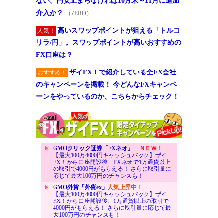
ない。円安止まらなければ10月末～11月に追加
介入か？
（ZERO）
高いスワップポイントが狙える「トルコ
人気！
リラ/円」。スワップポイントが高いおすすめの
FX口座は？
ザイFX！で紹介している全FX会社
おすすめ！
のキャンペーンを掲載！ 今どんなFXキャンペ
ーンをやっているのか、こちらからチェック！
GMOクリック証券「FXネオ」
ＮＥＷ！
【最大100万4000円キャッシュバック】ザイ
FX！から口座開設後、FXネオで1万通貨以上
の取引で4000円がもらえる！ さらに取引量に
応じて最大100万円のチャンスも！
GMO外貨「外貨ex」
人気上昇中！
【最大100万4000円キャッシュバック】ザイ
FX！から口座開設後、1万通貨以上の取引で
4000円がもらえる！ さらに取引量に応じて最
大100万円のチャンスも！