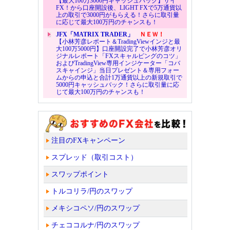
【最大100万3000円キャッシュバック】ザイ
FX！から口座開設後、LIGHT FXで5万通貨以
上の取引で3000円がもらえる！さらに取引量
に応じて最大100万円のチャンスも！
JFX「MATRIX TRADER」
ＮＥＷ！
【小林芳彦レポート＆TradingViewインジと最
大100万5000円】口座開設完了で小林芳彦オリ
ジナルレポート「FXスキャルピングのコツ」
およびTradingView専用インジケーター「コバ
スキャインジ」当日プレゼント＆専用フォー
ムからの申込と合計1万通貨以上の新規取引で
5000円キャッシュバック！さらに取引量に応
じて最大100万円のチャンスも！
注目のFXキャンペーン
スプレッド（取引コスト）
スワップポイント
トルコリラ/円のスワップ
メキシコペソ/円のスワップ
チェココルナ/円のスワップ