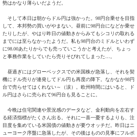
勢はかなり薄らいだようだ。
そして本日は朝からドル円は強かった。98円台乗せを目指
して、本邦勢の買いがやまない。昼前に98円台になどか乗せ
たりしたが、やはり昨日の値動きからみてもシコリの取れる
までには至らなかったようだ。私も98円台のミドルといわず
に98.00あたりからでも売っていこうかと考えたが、ちょっ
と事務作業をしていたら売りそびれてしまった…。
昼過ぎにはグローベックスでの米国株が急落し、それを契
機にドル売りが連発してドル円も再度の降下。なかなか98円
台で売らせてはくれない～（涙）。欧州時間にはいると、ド
ル円はさらに売られて96円台も見ることに。
今晩は住宅関連や景況感のデータなど、金利動向を左右す
る経済指標がたくさん出る。それに一喜一憂するよりも、注
目度を集めている米国債の値動きが要ウオッチだ。昨日はニ
ューヨーク序盤に急落したが、その後はものの見事にフルポ