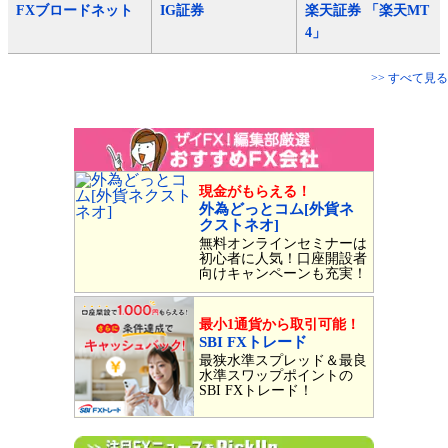
FXブロードネット
IG証券
楽天証券 「楽天MT
4」
>> すべて見る
現金がもらえる！
外為どっとコム[外貨ネ
クストネオ]
無料オンラインセミナーは
初心者に人気！口座開設者
向けキャンペーンも充実！
最小1通貨から取引可能！
SBI FXトレード
最狭水準スプレッド＆最良
水準スワップポイントの
SBI FXトレード！