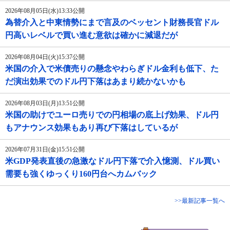
2026年08月05日(水)13:33公開
為替介入と中東情勢にまで言及のベッセント財務長官ドル
円高いレベルで買い進む意欲は確かに減退だが
2026年08月04日(火)15:37公開
米国の介入で米債売りの懸念やわらぎドル金利も低下、た
だ演出効果でのドル円下落はあまり続かないかも
2026年08月03日(月)13:51公開
米国の助けでユーロ売りでの円相場の底上げ効果、ドル円
もアナウンス効果もあり再び下落はしているが
2026年07月31日(金)15:51公開
米GDP発表直後の急激なドル円下落で介入憶測、ドル買い
需要も強くゆっくり160円台へカムバック
>>最新記事一覧へ