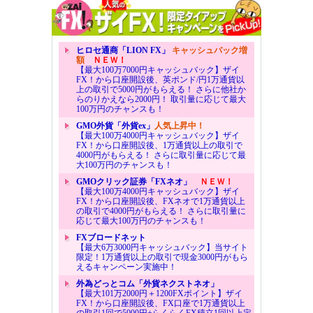
ヒロセ通商「LION FX」
キャッシュバック増
額
ＮＥＷ！
【最大100万7000円キャッシュバック】ザイ
FX！から口座開設後、英ポンド/円1万通貨以
上の取引で5000円がもらえる！ さらに他社か
らのりかえなら2000円！ 取引量に応じて最大
100万円のチャンスも！
GMO外貨「外貨ex」
人気上昇中！
【最大100万4000円キャッシュバック】ザイ
FX！から口座開設後、1万通貨以上の取引で
4000円がもらえる！ さらに取引量に応じて最
大100万円のチャンスも！
GMOクリック証券「FXネオ」
ＮＥＷ！
【最大100万4000円キャッシュバック】ザイ
FX！から口座開設後、FXネオで1万通貨以上
の取引で4000円がもらえる！ さらに取引量に
応じて最大100万円のチャンスも！
FXブロードネット
【最大6万3000円キャッシュバック】当サイト
限定！1万通貨以上の取引で現金3000円がもら
えるキャンペーン実施中！
外為どっとコム「外貨ネクストネオ」
【最大101万2000円＋1200FXポイント】ザイ
FX！から口座開設後、FX口座で1万通貨以上
の取引1回で5000円+らくらくFX積立1回以上定