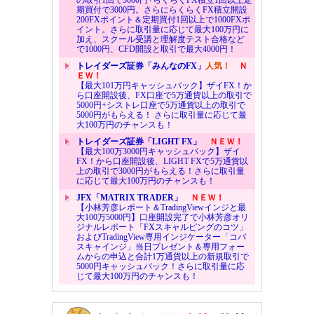
期買付で3000円。さらにらくらくFX積立開設
200FXポイント＆定期買付1回以上で1000FXポ
イント。さらに取引量に応じて最大100万円に
加え、スクール受講と理解度テスト合格など
で1000円、CFD開設と取引で最大4000円！
トレイダーズ証券「みんなのFX」
人気！
Ｎ
ＥＷ！
【最大101万円キャッシュバック】ザイFX！か
ら口座開設後、FX口座で5万通貨以上の取引で
5000円+シストレ口座で5万通貨以上の取引で
5000円がもらえる！ さらに取引量に応じて最
大100万円のチャンスも！
トレイダーズ証券「LIGHT FX」
ＮＥＷ！
【最大100万3000円キャッシュバック】ザイ
FX！から口座開設後、LIGHT FXで5万通貨以
上の取引で3000円がもらえる！さらに取引量
に応じて最大100万円のチャンスも！
JFX「MATRIX TRADER」
ＮＥＷ！
【小林芳彦レポート＆TradingViewインジと最
大100万5000円】口座開設完了で小林芳彦オリ
ジナルレポート「FXスキャルピングのコツ」
およびTradingView専用インジケーター「コバ
スキャインジ」当日プレゼント＆専用フォー
ムからの申込と合計1万通貨以上の新規取引で
5000円キャッシュバック！さらに取引量に応
じて最大100万円のチャンスも！