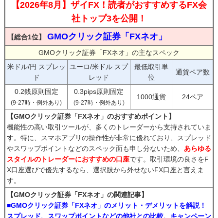
【2026年8月】ザイFX！読者がおすすめするFX会
社トップ3を公開！
GMOクリック証券「FXネオ」
【総合1位】
GMOクリック証券「FXネオ」の主なスペック
米ドル/円 スプレッ
ユーロ/米ドル スプ
最低取引単
通貨ペア数
ド
レッド
位
0.2銭原則固定
0.3pips原則固定
1000通貨
24ペア
(9-27時・例外あり)
(9-27時・例外あり)
【GMOクリック証券「FXネオ」のおすすめポイント】
機能性の高い取引ツールが、多くのトレーダーから支持されていま
す。特に、スマホアプリの操作性が非常に優れており、スプレッド
やスワップポイントなどのスペック面も申し分ないため、
あらゆる
スタイルのトレーダーにおすすめの口座
です。取引環境の良さをF
X口座選びで優先するなら、選択肢から外せないFX口座と言えま
す。
【GMOクリック証券「FXネオ」の関連記事】
■GMOクリック証券「FXネオ」のメリット・デメリットを解説！
スプレッド、スワップポイントなどの他社との比較、キャンペーン