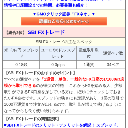
情報や口座開設までの時間、必要書類も紹介！
▼GMOクリック証券「FXネオ」▼
SBI FXトレード
【総合2位】
SBI FXトレードの主なスペック
米ドル/円 スプレッ
ユーロ/米ドル スプ
最低取引単
通貨ペア数
ド
レッド
位
0.18銭
0.3pips
1通貨
34ペア
【SBI FXトレードのおすすめポイント】
すべての通貨ペアを
「1通貨」単位、一般的なFX口座の1/1000の規
模から取引できる
のが最大の特徴！ これからFXを始める人、少額
取引ができるFX口座を探している方は、絶対にチェックしておき
たいFX会社です。スプレッドの狭さにも定評があり、1回の取引で
1000万通貨まで注文が出せるので、取引量が増えて稼げるように
なってからも長く使い続けられます。
【SBI FXトレードの関連記事】
■SBI FXトレードのメリット・デメリットを解説！ スプレッド、