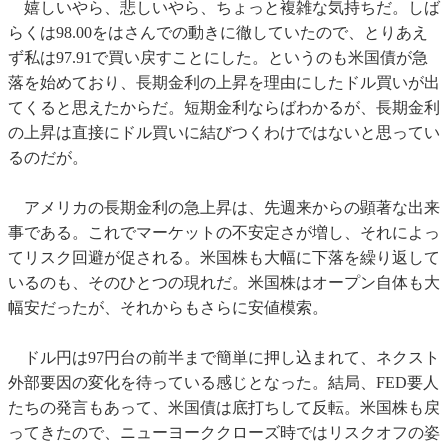
嬉しいやら、悲しいやら、ちょっと複雑な気持ちだ。しば
らくは98.00をはさんでの動きに徹していたので、とりあえ
ず私は97.91で買い戻すことにした。というのも米国債が急
落を始めており、長期金利の上昇を理由にしたドル買いが出
てくると思えたからだ。短期金利ならばわかるが、長期金利
の上昇は直接にドル買いに結びつくわけではないと思ってい
るのだが。
アメリカの長期金利の急上昇は、先週来からの顕著な出来
事である。これでマーケットの不安定さが増し、それによっ
てリスク回避が促される。米国株も大幅に下落を繰り返して
いるのも、そのひとつの現れだ。米国株はオープン自体も大
幅安だったが、それからもさらに安値模索。
ドル円は97円台の前半まで簡単に押し込まれて、ネクスト
外部要因の変化を待っている感じとなった。結局、FED要人
たちの発言もあって、米国債は底打ちして反転。米国株も戻
ってきたので、ニューヨーククローズ時ではリスクオフの姿