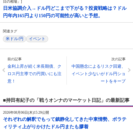
日の相場」]
日米協調介入→ドル円どこまで下がる？投資戦略は？ドル
円年内165円より150円の可能性が高いと予想。
関連タグ
米ドル/円
イベント
前の記事
次の記事
金利上昇が続く米長期債、ク
中国懸念によるリスク回避、
ロス円主導での円買いにも注
イベント少ないがドル円ショ
意！
ートをキープ
■持田有紀子の「戦うオンナのマーケット日記」の最新記事
2026年08月06日(木)15:29公開
それぞれの解釈でもって鎮静化してきた中東情勢、ボラテ
ィリティ上がりかけたドル円またも膠着