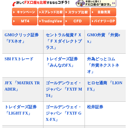
GMOクリック証券
セントラル短資ＦＸ
GMO外貨 「外貨e
「FXネオ」
「ＦＸダイレクトプ
x」
ラス」
SBI FXトレード
トレイダーズ証券
外為どっとコム
「みんなのFX」
「外貨ネクストネ
オ」
JFX 「MATRIX TR
ゴールデンウェイ・
ヒロセ通商 「LION
ADER」
ジャパン 「FXTF M
FX」
T4」
トレイダーズ証券
ゴールデンウェイ・
松井証券
「LIGHT FX」
ジャパン 「FXTF G
X-FX」