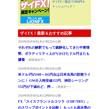
ザイFX！限定で5000円キ
ャッシュバック！
ザイFX！最新＆おすすめ記事
2026年08月06日(木)15時29分公開
それぞれの解釈でもって鎮静化してきた中東情
勢、ボラティリティ上がりかけたドル円またも
膠着
（持田有紀子）
2026年08月06日(木)13時20分公開
米ドル/円の160～162円台は日米当局の防衛ライ
ンに！ GW介入時安値155円、神田シーリング
152円が下値めど、押…
（西原宏一）
2026年08月06日(木)12時00分公開
FX「スイスフラン/トルコリラ（CHF/TRY）」
のスワップポイントを比較！ もっとも高水準の