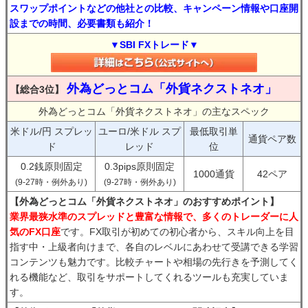
スワップポイントなどの他社との比較、キャンペーン情報や口座開
設までの時間、必要書類も紹介！
▼SBI FXトレード▼
外為どっとコム「外貨ネクストネオ」
【総合3位】
外為どっとコム「外貨ネクストネオ」の主なスペック
米ドル/円 スプレッ
ユーロ/米ドル スプ
最低取引単
通貨ペア数
ド
レッド
位
0.2銭原則固定
0.3pips原則固定
1000通貨
42ペア
(9-27時・例外あり)
(9-27時・例外あり)
【外為どっとコム「外貨ネクストネオ」のおすすめポイント】
業界最狭水準のスプレッドと豊富な情報で、多くのトレーダーに人
気のFX口座
です。FX取引が初めての初心者から、スキル向上を目
指す中・上級者向けまで、各自のレベルにあわせて受講できる学習
コンテンツも魅力です。比較チャートや相場の先行きを予測してく
れる機能など、取引をサポートしてくれるツールも充実していま
す。