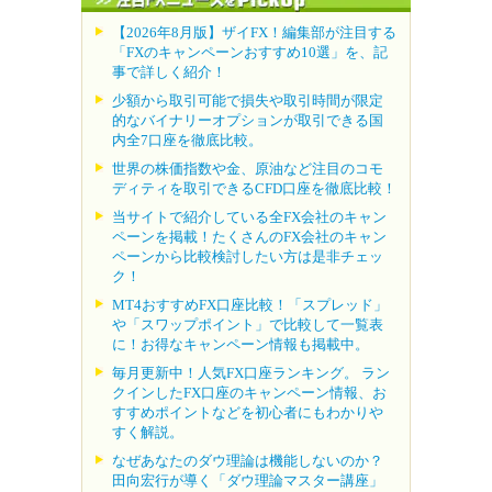
【2026年8月版】ザイFX！編集部が注目する
「FXのキャンペーンおすすめ10選」を、記
事で詳しく紹介！
少額から取引可能で損失や取引時間が限定
的なバイナリーオプションが取引できる国
内全7口座を徹底比較。
世界の株価指数や金、原油など注目のコモ
ディティを取引できるCFD口座を徹底比較！
当サイトで紹介している全FX会社のキャン
ペーンを掲載！たくさんのFX会社のキャン
ペーンから比較検討したい方は是非チェッ
ク！
MT4おすすめFX口座比較！「スプレッド」
や「スワップポイント」で比較して一覧表
に！お得なキャンペーン情報も掲載中。
毎月更新中！人気FX口座ランキング。 ラン
クインしたFX口座のキャンペーン情報、お
すすめポイントなどを初心者にもわかりや
すく解説。
なぜあなたのダウ理論は機能しないのか？
田向宏行が導く「ダウ理論マスター講座」