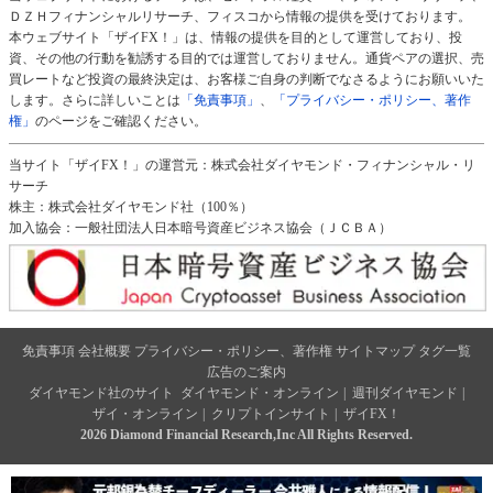
ＤＺＨフィナンシャルリサーチ、フィスコから情報の提供を受けております。
本ウェブサイト「ザイFX！」は、情報の提供を目的として運営しており、投
資、その他の行動を勧誘する目的では運営しておりません。通貨ペアの選択、売
買レートなど投資の最終決定は、お客様ご自身の判断でなさるようにお願いいた
します。さらに詳しいことは
「免責事項」
、
「プライバシー・ポリシー、著作
権」
のページをご確認ください。
当サイト「ザイFX！」の運営元：株式会社ダイヤモンド・フィナンシャル・リ
サーチ
株主：株式会社ダイヤモンド社（100％）
加入協会：一般社団法人日本暗号資産ビジネス協会（ＪＣＢＡ）
免責事項
会社概要
プライバシー・ポリシー、著作権
サイトマップ
タグ一覧
広告のご案内
ダイヤモンド社のサイト
ダイヤモンド・オンライン
|
週刊ダイヤモンド
|
ザイ・オンライン
|
クリプトインサイト
|
ザイFX！
2026 Diamond Financial Research,Inc All Rights Reserved.