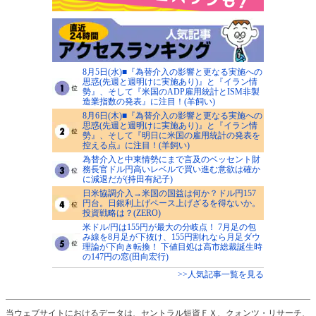
8月5日(水)■『為替介入の影響と更なる実施への
思惑(先週と週明けに実施あり)』と『イラン情
勢』、そして『米国のADP雇用統計とISM非製
造業指数の発表』に注目！(羊飼い)
8月6日(木)■『為替介入の影響と更なる実施への
思惑(先週と週明けに実施あり)』と『イラン情
勢』、そして『明日に米国の雇用統計の発表を
控える点』に注目！(羊飼い)
為替介入と中東情勢にまで言及のベッセント財
務長官ドル円高いレベルで買い進む意欲は確か
に減退だが(持田有紀子)
日米協調介入→米国の国益は何か？ドル円157
円台。日銀利上げペース上げざるを得ないか。
投資戦略は？(ZERO)
米ドル/円は155円が最大の分岐点！ 7月足の包
み線を8月足が下抜け、155円割れなら月足ダウ
理論が下向き転換！ 下値目処は高市総裁誕生時
の147円の窓(田向宏行)
>>人気記事一覧を見る
当ウェブサイトにおけるデータは、セントラル短資ＦＸ、クォンツ・リサーチ、