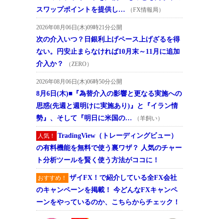
スワップポイントを提供し…
（FX情報局）
2026年08月06日(木)09時21分公開
次の介入いつ？日銀利上げペース上げざるを得
ない。円安止まらなければ10月末～11月に追加
介入か？
（ZERO）
2026年08月06日(木)06時50分公開
8月6日(木)■『為替介入の影響と更なる実施への
思惑(先週と週明けに実施あり)』と『イラン情
勢』、そして『明日に米国の…
（羊飼い）
TradingView（トレーディングビュー）
人気！
の有料機能を無料で使う裏ワザ？ 人気のチャー
ト分析ツールを賢く使う方法がココに！
ザイFX！で紹介している全FX会社
おすすめ！
のキャンペーンを掲載！ 今どんなFXキャンペ
ーンをやっているのか、こちらからチェック！