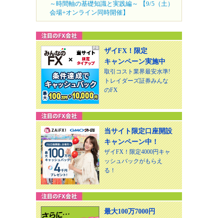
～時間軸の基礎知識と実践編～ 【9/5（土）
会場+オンライン同時開催】
ザイFX！限定
キャンペーン実施中
取引コスト業界最安水準!
トレイダーズ証券みんな
のFX
当サイト限定口座開設
キャンペーン中！
ザイFX！限定4000円キャ
ッシュバックがもらえ
る！
最大100万7000円