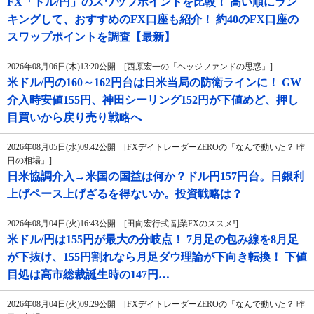
FX「ドル/円」のスワップポイントを比較！ 高い順にラン
キングして、おすすめのFX口座も紹介！ 約40のFX口座の
スワップポイントを調査【最新】
2026年08月06日(木)13:20公開 [西原宏一の「ヘッジファンドの思惑」]
米ドル/円の160～162円台は日米当局の防衛ラインに！ GW
介入時安値155円、神田シーリング152円が下値めど、押し
目買いから戻り売り戦略へ
2026年08月05日(水)09:42公開 [FXデイトレーダーZEROの「なんで動いた？ 昨
日の相場」]
日米協調介入→米国の国益は何か？ドル円157円台。日銀利
上げペース上げざるを得ないか。投資戦略は？
2026年08月04日(火)16:43公開 [田向宏行式 副業FXのススメ!]
米ドル/円は155円が最大の分岐点！ 7月足の包み線を8月足
が下抜け、155円割れなら月足ダウ理論が下向き転換！ 下値
目処は高市総裁誕生時の147円…
2026年08月04日(火)09:29公開 [FXデイトレーダーZEROの「なんで動いた？ 昨