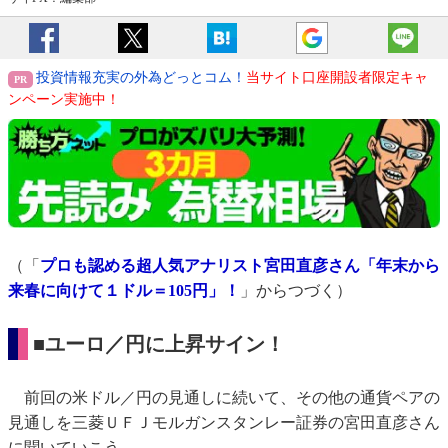
投資情報充実の外為どっとコム！
当サイト口座開設者限定キャ
ンペーン実施中！
（「
プロも認める超人気アナリスト宮田直彦さん「年末から
来春に向けて１ドル＝105円」！
」からつづく）
■ユーロ／円に上昇サイン！
前回の米ドル／円の見通しに続いて、その他の通貨ペアの
見通しを三菱ＵＦＪモルガンスタンレー証券の宮田直彦さん
に聞いていこう。