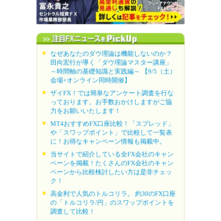
なぜあなたのダウ理論は機能しないのか？
田向宏行が導く「ダウ理論マスター講座」
～時間軸の基礎知識と実践編～ 【9/5（土）
会場+オンライン同時開催】
ザイFX！では簡単なアンケート調査を行な
っております。お手数おかけしますがご協
力をお願いいたします！
MT4おすすめFX口座比較！「スプレッド」
や「スワップポイント」で比較して一覧表
に！お得なキャンペーン情報も掲載中。
当サイトで紹介している全FX会社のキャン
ペーンを掲載！たくさんのFX会社のキャン
ペーンから比較検討したい方は是非チェッ
ク！
高金利で人気のトルコリラ。 約30のFX口座
の「トルコリラ/円」のスワップポイントを
調査して比較！