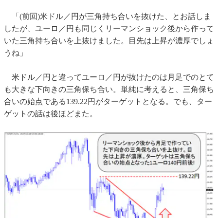
「(前回)米ドル／円が三角持ち合いを抜けた、とお話しま
したが、ユーロ／円も同じくリーマンショック後から作って
いた三角持ち合いを上抜けました。目先は上昇が濃厚でしょ
うね」
米ドル／円と違ってユーロ／円が抜けたのは月足でのとて
も大きな下向きの三角保ち合い。単純に考えると、三角保ち
合いの始点である139.22円がターゲットとなる。でも、ター
ゲットの話は後ほどまた。