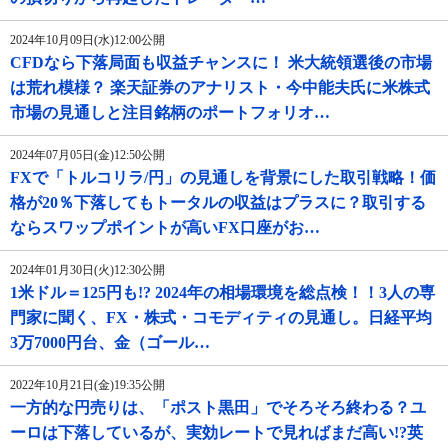
2024年10月09日(水)12:00公開
CFDなら下落局面も収益チャンスに！ 米大統領選後の市場
は荒れ模様？ 楽天証券のアナリスト・今中能夫氏に米株式
市場の見通しと注目銘柄のポートフォリオ…
2024年07月05日(金)12:50公開
FXで「トルコリラ/円」の見通しを背景にした取引戦略！価
格が20％下落してもトータルの収益はプラスに？取引する
ならスワップポイントが高いFX口座がお…
2024年01月30日(火)12:30公開
1米ドル＝125円も!? 2024年の相場環境を総点検！！3人の専
門家に聞く、FX・株式・コモディティの見通し。日経平均
3万7000円台、金（ゴール…
2022年10月21日(金)19:35公開
一方的な円売りは、「ポスト黒田」でそろそろ終わる？ユ
ーロは下落しているが、実効レートで見ればまだ高い!?英