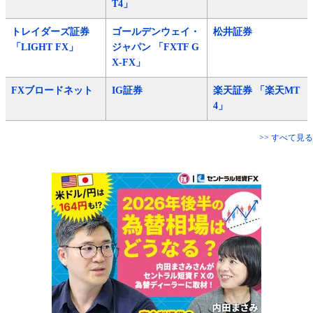
T4」
トレイダーズ証券
ゴールデンウェイ・
松井証券
「LIGHT FX」
ジャパン 「FXTF G
X-FX」
FXブロードネット
IG証券
楽天証券 「楽天MT
4」
>> すべて見る