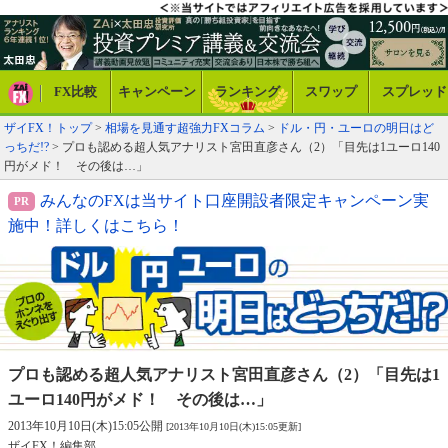
FX比較
キャンペーン
ランキング
スワップ
スプレッド
ザイFX！トップ
>
相場を見通す超強力FXコラム
>
ドル・円・ユーロの明日はど
っちだ!?
> プロも認める超人気アナリスト宮田直彦さん（2）「目先は1ユーロ140
円がメド！ その後は…」
みんなのFXは当サイト口座開設者限定キャンペーン実
施中！詳しくはこちら！
プロも認める超人気アナリスト宮田直彦さん（2）
「目先は1
ユーロ140円がメド！ その後は…」
2013年10月10日(木)15:05公開
[2013年10月10日(木)15:05更新]
ザイFX！編集部