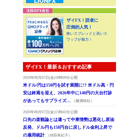
ザイFX！読者に
圧倒的人気！
狭いスプレッドと高いス
ワップが魅力！
ザイFX！最新＆おすすめ記事
2026年08月07日(金)18時09分公開
米ドル/円は150円を試す展開に!? 米ドル高・円
安は終焉を迎え、2026年中に140円の大台打診
があってもサプライズ…
（陳満咲杜）
2026年08月07日(金)15時43分公開
口先の楽観論とは違って中東情勢は悪化し原油
反発、ドル円も158円台に戻しドル金利上昇で
の雇用統計
（持田有紀子）