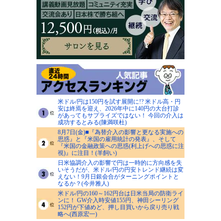
米ドル/円は150円を試す展開に!? 米ドル高・円
安は終焉を迎え、2026年中に140円の大台打診
があってもサプライズではない！ 今回の介入は
成功するとみる(陳満咲杜)
8月7日(金)■『為替介入の影響と更なる実施への
思惑』と『米国の雇用統計の発表』、そして
『米国の金融政策への思惑(利上げへの思惑に注
視)』に注目！(羊飼い)
日米協調介入の影響で円は一時的に方向感を失
いそうだが、米ドル/円の円安トレンド継続は変
えない！9月日銀会合がターニングポイントと
なるか？(今井雅人)
米ドル/円の160～162円台は日米当局の防衛ライ
ンに！ GW介入時安値155円、神田シーリング
152円が下値めど、押し目買いから戻り売り戦
略へ(西原宏一)