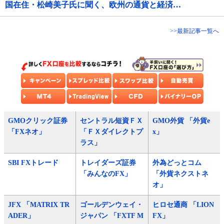
国在住・松崎美子氏に聞く、欧州の通貨と経済…
>>最新記事一覧へ
GMOクリック証券
セントラル短資ＦＸ
GMO外貨 「外貨e
「FXネオ」
「ＦＸダイレクトプ
x」
ラス」
SBI FXトレード
トレイダーズ証券
外為どっとコム
「みんなのFX」
「外貨ネクストネ
オ」
JFX 「MATRIX TR
ゴールデンウェイ・
ヒロセ通商 「LION
ADER」
ジャパン 「FXTF M
FX」