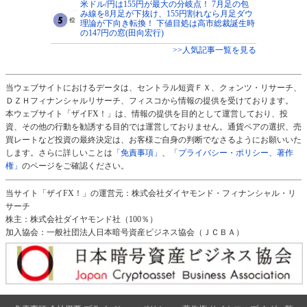
米ドル/円は155円が最大の分岐点！ 7月足の包
み線を8月足が下抜け、155円割れなら月足ダウ
理論が下向き転換！ 下値目処は高市総裁誕生時
の147円の窓(田向宏行)
>>人気記事一覧を見る
当ウェブサイトにおけるデータは、セントラル短資ＦＸ、クォンツ・リサーチ、
ＤＺＨフィナンシャルリサーチ、フィスコから情報の提供を受けております。
本ウェブサイト「ザイFX！」は、情報の提供を目的として運営しており、投
資、その他の行動を勧誘する目的では運営しておりません。通貨ペアの選択、売
買レートなど投資の最終決定は、お客様ご自身の判断でなさるようにお願いいた
します。さらに詳しいことは
「免責事項」
、
「プライバシー・ポリシー、著作
権」
のページをご確認ください。
当サイト「ザイFX！」の運営元：株式会社ダイヤモンド・フィナンシャル・リ
サーチ
株主：株式会社ダイヤモンド社（100％）
加入協会：一般社団法人日本暗号資産ビジネス協会（ＪＣＢＡ）