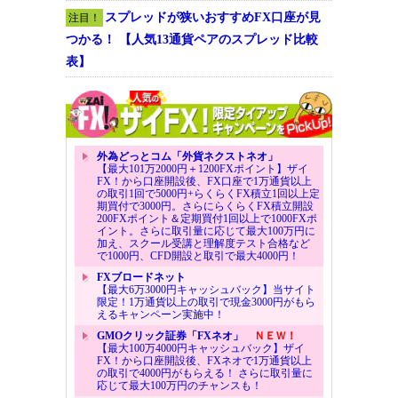
スプレッドが狭いおすすめFX口座が見
注目！
つかる！ 【人気13通貨ペアのスプレッド比較
表】
外為どっとコム「外貨ネクストネオ」
【最大101万2000円＋1200FXポイント】ザイ
FX！から口座開設後、FX口座で1万通貨以上
の取引1回で5000円+らくらくFX積立1回以上定
期買付で3000円。さらにらくらくFX積立開設
200FXポイント＆定期買付1回以上で1000FXポ
イント。さらに取引量に応じて最大100万円に
加え、スクール受講と理解度テスト合格など
で1000円、CFD開設と取引で最大4000円！
FXブロードネット
【最大6万3000円キャッシュバック】当サイト
限定！1万通貨以上の取引で現金3000円がもら
えるキャンペーン実施中！
GMOクリック証券「FXネオ」
ＮＥＷ！
【最大100万4000円キャッシュバック】ザイ
FX！から口座開設後、FXネオで1万通貨以上
の取引で4000円がもらえる！ さらに取引量に
応じて最大100万円のチャンスも！