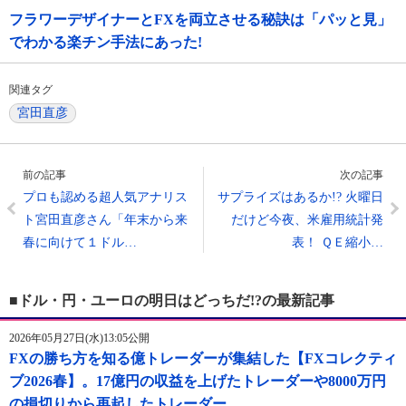
フラワーデザイナーとFXを両立させる秘訣は「パッと見」
でわかる楽チン手法にあった!
関連タグ
宮田直彦
前の記事
次の記事
プロも認める超人気アナリス
サプライズはあるか!? 火曜日
ト宮田直彦さん「年末から来
だけど今夜、米雇用統計発
春に向けて１ドル…
表！ ＱＥ縮小…
■ドル・円・ユーロの明日はどっちだ!?の最新記事
2026年05月27日(水)13:05公開
FXの勝ち方を知る億トレーダーが集結した【FXコレクティ
ブ2026春】。17億円の収益を上げたトレーダーや8000万円
の損切りから再起したトレーダー…