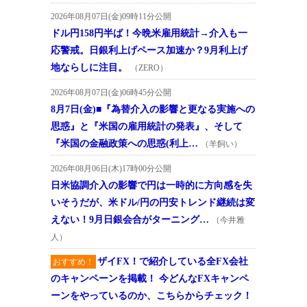
2026年08月07日(金)09時11分公開
ドル円158円半ば！今晩米雇用統計→介入も一
応警戒。日銀利上げペース加速か？9月利上げ
地ならしに注目。
（ZERO）
2026年08月07日(金)06時45分公開
8月7日(金)■『為替介入の影響と更なる実施への
思惑』と『米国の雇用統計の発表』、そして
『米国の金融政策への思惑(利上…
（羊飼い）
2026年08月06日(木)17時00分公開
日米協調介入の影響で円は一時的に方向感を失
いそうだが、米ドル/円の円安トレンド継続は変
えない！9月日銀会合がターニング…
（今井雅
人）
ザイFX！で紹介している全FX会社
おすすめ！
のキャンペーンを掲載！ 今どんなFXキャンペ
ーンをやっているのか、こちらからチェック！