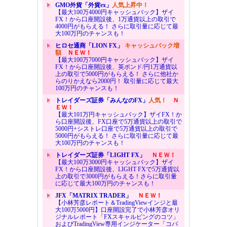
GMO外貨「外貨ex」
人気上昇中！
【最大100万4000円キャッシュバック】ザイ
FX！から口座開設後、1万通貨以上の取引で
4000円がもらえる！ さらに取引量に応じて最
大100万円のチャンスも！
ヒロセ通商「LION FX」
キャッシュバック増
額
ＮＥＷ！
【最大100万7000円キャッシュバック】ザイ
FX！から口座開設後、英ポンド/円1万通貨以
上の取引で5000円がもらえる！ さらに他社か
らのりかえなら2000円！ 取引量に応じて最大
100万円のチャンスも！
トレイダーズ証券「みんなのFX」
人気！
Ｎ
ＥＷ！
【最大101万円キャッシュバック】ザイFX！か
ら口座開設後、FX口座で5万通貨以上の取引で
5000円+シストレ口座で5万通貨以上の取引で
5000円がもらえる！ さらに取引量に応じて最
大100万円のチャンスも！
トレイダーズ証券「LIGHT FX」
ＮＥＷ！
【最大100万3000円キャッシュバック】ザイ
FX！から口座開設後、LIGHT FXで5万通貨以
上の取引で3000円がもらえる！さらに取引量
に応じて最大100万円のチャンスも！
JFX「MATRIX TRADER」
ＮＥＷ！
【小林芳彦レポート＆TradingViewインジと最
大100万5000円】口座開設完了で小林芳彦オリ
ジナルレポート「FXスキャルピングのコツ」
およびTradingView専用インジケーター「コバ