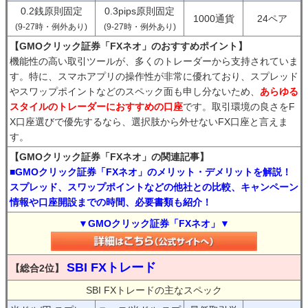
0.2銭原則固定
0.3pips原則固定
1000通貨
24ペア
(9-27時・例外あり)
(9-27時・例外あり)
【GMOクリック証券「FXネオ」のおすすめポイント】
機能性の高い取引ツールが、多くのトレーダーから支持されていま
す。特に、スマホアプリの操作性が非常に優れており、スプレッド
やスワップポイントなどのスペック面も申し分ないため、
あらゆる
スタイルのトレーダーにおすすめの口座
です。取引環境の良さをF
X口座選びで優先するなら、選択肢から外せないFX口座と言えま
す。
【GMOクリック証券「FXネオ」の関連記事】
■GMOクリック証券「FXネオ」のメリット・デメリットを解説！
スプレッド、スワップポイントなどの他社との比較、キャンペーン
情報や口座開設までの時間、必要書類も紹介！
▼GMOクリック証券「FXネオ」▼
SBI FXトレード
【総合2位】
SBI FXトレードの主なスペック