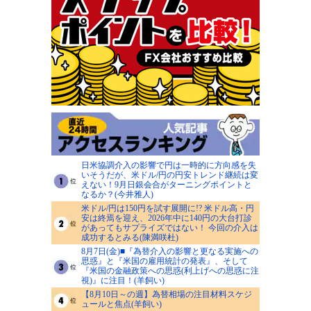
日米協調介入の影響で円は一時的に方向感を失
いそうだが、米ドル/円の円安トレンド継続は変
えない！9月日銀会合がターニングポイントと
なるか？(今井雅人)
米ドル/円は150円を試す展開に!? 米ドル高・円
安は終焉を迎え、2026年中に140円の大台打診
があってもサプライズではない！ 今回の介入は
成功するとみる(陳満咲杜)
8月7日(金)■『為替介入の影響と更なる実施への
思惑』と『米国の雇用統計の発表』、そして
『米国の金融政策への思惑(利上げへの思惑に注
視)』に注目！(羊飼い)
【8月10日～の週】為替相場の注目材料スケジ
ュールと焦点(羊飼い)