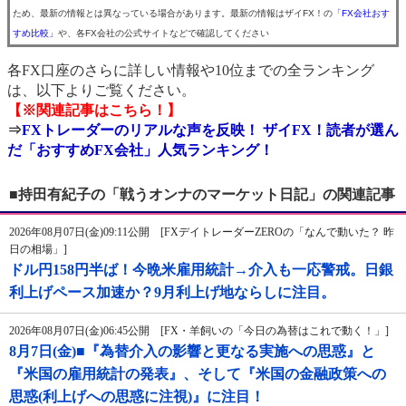
ため、最新の情報とは異なっている場合があります。最新の情報はザイFX！の
「FX会社おす
すめ比較」
や、各FX会社の公式サイトなどで確認してください
各FX口座のさらに詳しい情報や10位までの全ランキング
は、以下よりご覧ください。
【※関連記事はこちら！】
⇒
FXトレーダーのリアルな声を反映！ ザイFX！読者が選ん
だ「おすすめFX会社」人気ランキング！
■持田有紀子の「戦うオンナのマーケット日記」の関連記事
2026年08月07日(金)09:11公開 [FXデイトレーダーZEROの「なんで動いた？ 昨
日の相場」]
ドル円158円半ば！今晩米雇用統計→介入も一応警戒。日銀
利上げペース加速か？9月利上げ地ならしに注目。
2026年08月07日(金)06:45公開 [FX・羊飼いの「今日の為替はこれで動く！」]
8月7日(金)■『為替介入の影響と更なる実施への思惑』と
『米国の雇用統計の発表』、そして『米国の金融政策への
思惑(利上げへの思惑に注視)』に注目！