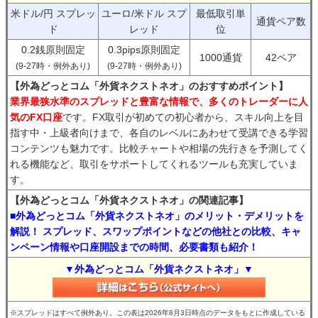
米ドル/円 スプレッ
ユーロ/米ドル スプ
最低取引単
通貨ペア数
ド
レッド
位
0.2銭原則固定
0.3pips原則固定
1000通貨
42ペア
(9-27時・例外あり)
(9-27時・例外あり)
【外為どっとコム「外貨ネクストネオ」のおすすめポイント】
業界最狭水準のスプレッドと豊富な情報で、多くのトレーダーに人
気のFX口座
です。FX取引が初めての初心者から、スキル向上を目
指す中・上級者向けまで、各自のレベルにあわせて受講できる学習
コンテンツも魅力です。比較チャートや相場の先行きを予測してく
れる機能など、取引をサポートしてくれるツールも充実していま
す。
【外為どっとコム「外貨ネクストネオ」の関連記事】
■外為どっとコム「外貨ネクストネオ」のメリット・デメリットを
解説！ スプレッド、スワップポイントなどの他社との比較、キャ
ンペーン情報や口座開設までの時間、必要書類も紹介！
▼外為どっとコム「外貨ネクストネオ」▼
※スプレッドはすべて例外あり。この表は2026年8月3日時点のデータをもとに作成している