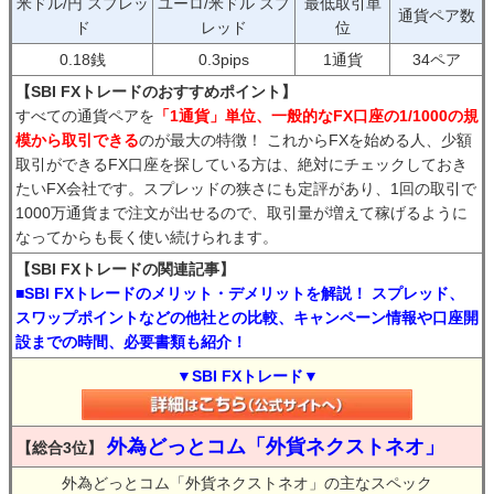
米ドル/円 スプレッ
ユーロ/米ドル スプ
最低取引単
通貨ペア数
ド
レッド
位
0.18銭
0.3pips
1通貨
34ペア
【SBI FXトレードのおすすめポイント】
すべての通貨ペアを
「1通貨」単位、一般的なFX口座の1/1000の規
模から取引できる
のが最大の特徴！ これからFXを始める人、少額
取引ができるFX口座を探している方は、絶対にチェックしておき
たいFX会社です。スプレッドの狭さにも定評があり、1回の取引で
1000万通貨まで注文が出せるので、取引量が増えて稼げるように
なってからも長く使い続けられます。
【SBI FXトレードの関連記事】
■SBI FXトレードのメリット・デメリットを解説！ スプレッド、
スワップポイントなどの他社との比較、キャンペーン情報や口座開
設までの時間、必要書類も紹介！
▼SBI FXトレード▼
外為どっとコム「外貨ネクストネオ」
【総合3位】
外為どっとコム「外貨ネクストネオ」の主なスペック