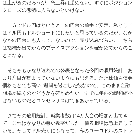
は上がるのだろうが、急上昇は望めない。すぐにポジション
クローズの態勢に入らないといけない。
一方でドル円はというと、98円台の前半で安定。私として
はドル円もドルショートにしたいと思っているのだが、なか
なか97円台にも入ってこないので、売り込みづらい。こちら
は指標が出てからのプライスアクションを確かめてからのこ
とになる。
そもそもかなり遅れての公表となった今回の雇用統計。あ
まり注目が集まっていないようにも思える。ただ株価も債券
価格もとても高い1週間を過ごした後なので、このまま金融
相場が続くのかどうかを確かめたい。すでに年内の緩和縮小
はないものだとコンセンサスはできあがっている。
さてその雇用統計。就業者数は14万人台の増加と出てき
て、これはかなりの悪い数字だった。債券相場は急上昇して
いる。そしてドル売りにもなって、私のユーロドルのストッ