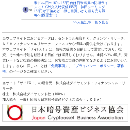
米ドル/円の160～162円台は日米当局の防衛ライ
ンに！ GW介入時安値155円、神田シーリング
152円が下値めど、押し目買いから戻り売り戦
略へ(西原宏一)
>>人気記事一覧を見る
当ウェブサイトにおけるデータは、セントラル短資ＦＸ、クォンツ・リサーチ、
ＤＺＨフィナンシャルリサーチ、フィスコから情報の提供を受けております。
本ウェブサイト「ザイFX！」は、情報の提供を目的として運営しており、投
資、その他の行動を勧誘する目的では運営しておりません。通貨ペアの選択、売
買レートなど投資の最終決定は、お客様ご自身の判断でなさるようにお願いいた
します。さらに詳しいことは
「免責事項」
、
「プライバシー・ポリシー、著作
権」
のページをご確認ください。
当サイト「ザイFX！」の運営元：株式会社ダイヤモンド・フィナンシャル・リ
サーチ
株主：株式会社ダイヤモンド社（100％）
加入協会：一般社団法人日本暗号資産ビジネス協会（ＪＣＢＡ）