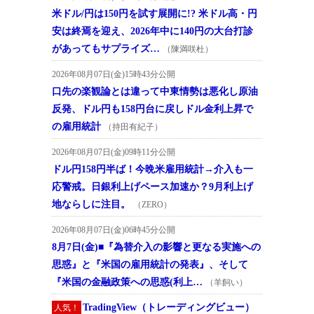
米ドル/円は150円を試す展開に!? 米ドル高・円
安は終焉を迎え、2026年中に140円の大台打診
があってもサプライズ…
（陳満咲杜）
2026年08月07日(金)15時43分公開
口先の楽観論とは違って中東情勢は悪化し原油
反発、ドル円も158円台に戻しドル金利上昇で
の雇用統計
（持田有紀子）
2026年08月07日(金)09時11分公開
ドル円158円半ば！今晩米雇用統計→介入も一
応警戒。日銀利上げペース加速か？9月利上げ
地ならしに注目。
（ZERO）
2026年08月07日(金)06時45分公開
8月7日(金)■『為替介入の影響と更なる実施への
思惑』と『米国の雇用統計の発表』、そして
『米国の金融政策への思惑(利上…
（羊飼い）
TradingView（トレーディングビュー）
人気！