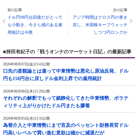
前の記事
次の記事
ドル円98円台回復だがとって
アジア時間はクロス円の巻き
も小動き、今さら感のある雇
戻し、米国株キープウォッチ
用統計は今晩
しつつ円ロングか
■持田有紀子の「戦うオンナのマーケット日記」の最新記事
2026年08月07日(金)15:43公開
口先の楽観論とは違って中東情勢は悪化し原油反発、ドル
円も158円台に戻しドル金利上昇での雇用統計
2026年08月06日(木)15:29公開
それぞれの解釈でもって鎮静化してきた中東情勢、ボラテ
ィリティ上がりかけたドル円またも膠着
2026年08月05日(水)13:33公開
為替介入と中東情勢にまで言及のベッセント財務長官ドル
円高いレベルで買い進む意欲は確かに減退だが