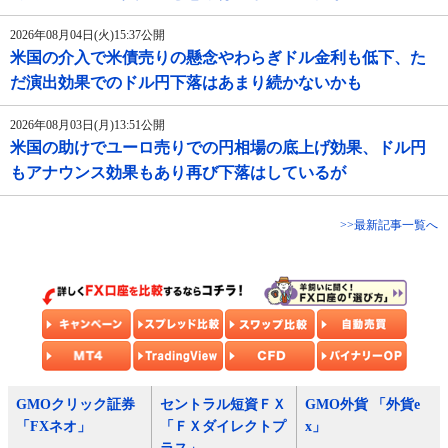
2026年08月04日(火)15:37公開
米国の介入で米債売りの懸念やわらぎドル金利も低下、た
だ演出効果でのドル円下落はあまり続かないかも
2026年08月03日(月)13:51公開
米国の助けでユーロ売りでの円相場の底上げ効果、ドル円
もアナウンス効果もあり再び下落はしているが
>>最新記事一覧へ
GMOクリック証券
セントラル短資ＦＸ
GMO外貨 「外貨e
「FXネオ」
「ＦＸダイレクトプ
x」