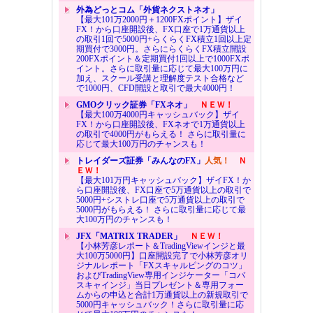
外為どっとコム「外貨ネクストネオ」
【最大101万2000円＋1200FXポイント】ザイ
FX！から口座開設後、FX口座で1万通貨以上
の取引1回で5000円+らくらくFX積立1回以上定
期買付で3000円。さらにらくらくFX積立開設
200FXポイント＆定期買付1回以上で1000FXポ
イント。さらに取引量に応じて最大100万円に
加え、スクール受講と理解度テスト合格など
で1000円、CFD開設と取引で最大4000円！
GMOクリック証券「FXネオ」
ＮＥＷ！
【最大100万4000円キャッシュバック】ザイ
FX！から口座開設後、FXネオで1万通貨以上
の取引で4000円がもらえる！ さらに取引量に
応じて最大100万円のチャンスも！
トレイダーズ証券「みんなのFX」
人気！
Ｎ
ＥＷ！
【最大101万円キャッシュバック】ザイFX！か
ら口座開設後、FX口座で5万通貨以上の取引で
5000円+シストレ口座で5万通貨以上の取引で
5000円がもらえる！ さらに取引量に応じて最
大100万円のチャンスも！
JFX「MATRIX TRADER」
ＮＥＷ！
【小林芳彦レポート＆TradingViewインジと最
大100万5000円】口座開設完了で小林芳彦オリ
ジナルレポート「FXスキャルピングのコツ」
およびTradingView専用インジケーター「コバ
スキャインジ」当日プレゼント＆専用フォー
ムからの申込と合計1万通貨以上の新規取引で
5000円キャッシュバック！さらに取引量に応