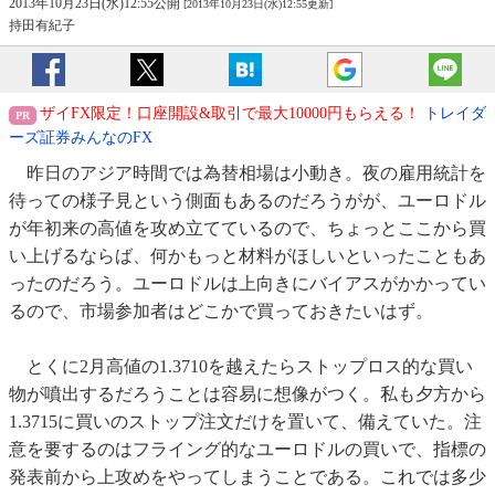
2013年10月23日(水)12:55公開
[2013年10月23日(水)12:55更新]
持田有紀子
ザイFX限定！口座開設&取引で最大10000円もらえる！
トレイダ
ーズ証券みんなのFX
昨日のアジア時間では為替相場は小動き。夜の雇用統計を
待っての様子見という側面もあるのだろうがが、ユーロドル
が年初来の高値を攻め立てているので、ちょっとここから買
い上げるならば、何かもっと材料がほしいといったこともあ
ったのだろう。ユーロドルは上向きにバイアスがかかってい
るので、市場参加者はどこかで買っておきたいはず。
とくに2月高値の1.3710を越えたらストップロス的な買い
物が噴出するだろうことは容易に想像がつく。私も夕方から
1.3715に買いのストップ注文だけを置いて、備えていた。注
意を要するのはフライング的なユーロドルの買いで、指標の
発表前から上攻めをやってしまうことである。これでは多少