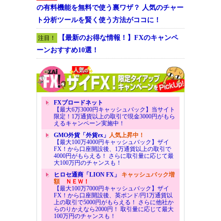
の有料機能を無料で使う裏ワザ？ 人気のチャー
ト分析ツールを賢く使う方法がココに！
【最新のお得な情報！】FXのキャンペ
注目！
ーンおすすめ10選！
FXブロードネット
【最大6万3000円キャッシュバック】当サイト
限定！1万通貨以上の取引で現金3000円がもら
えるキャンペーン実施中！
GMO外貨「外貨ex」
人気上昇中！
【最大100万4000円キャッシュバック】ザイ
FX！から口座開設後、1万通貨以上の取引で
4000円がもらえる！ さらに取引量に応じて最
大100万円のチャンスも！
ヒロセ通商「LION FX」
キャッシュバック増
額
ＮＥＷ！
【最大100万7000円キャッシュバック】ザイ
FX！から口座開設後、英ポンド/円1万通貨以
上の取引で5000円がもらえる！ さらに他社か
らのりかえなら2000円！ 取引量に応じて最大
100万円のチャンスも！