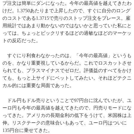
プ注文は簡単にダンになった。今年の最高値を越えてきたわ
けだ。1.3750あたりまで上昇したので、すぐに自分のロング
のコストである1.3715で売りのストップ注文をプレース。雇
用統計ではあまり動かないのではないかと思っていた私にと
っては、ちょっとビックリするほどの過敏なほどのマーケッ
トの反応だった。
すぐにり利食わなかったのは、「今年の最高値」というも
のを、かなり重要視しているからだ。これでロスカットさせ
られても、プラスマイナスでゼロだ。評価益のすべてをかけ
ても、もっと上サイドにベットしてみたい。それほどテクニ
カル的には重要な局面であった。
ドル円もドル売りということで97円台に沈んでいたが、ユ
ーロ円も今年の最高値を越えてきたので、円売りモードにな
ってきた。アメリカの長期金利の低下をうけて、米国株は上
伸。リスクテークの意味合いもあって、ユーロ円はついに
135円台に乗せてきた。