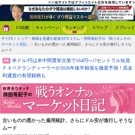
FX比較
キャンペーン
ランキング
スワップ
スプレッド
ザイFX！トップ
>
相場を見通す超強力FXコラム
>
持田有紀子の「戦うオンナの
マーケット日記」
> 古いものの悪かった雇用統計、さらにドル安が進行しそうな
ムード
米ドル/円は米中間選挙次第で164円へ!?セントラル短資
ＦＸベテランディーラーが2026年後半相場を徹底予測！高金
利通貨の有望銘柄も
古いものの悪かった雇用統計、
さらにドル安が進行しそうな
ムード