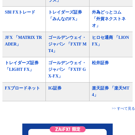
ラス」
SBI FXトレード
トレイダーズ証券
外為どっとコム
「みんなのFX」
「外貨ネクストネ
オ」
JFX 「MATRIX TR
ゴールデンウェイ・
ヒロセ通商 「LION
ADER」
ジャパン 「FXTF M
FX」
T4」
トレイダーズ証券
ゴールデンウェイ・
松井証券
「LIGHT FX」
ジャパン 「FXTF G
X-FX」
FXブロードネット
IG証券
楽天証券 「楽天MT
4」
>> すべて見る