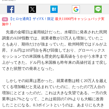
【ヒロセ通商】ザイFX！限定
最大11000円キャッシュバック実
施中！
先週の金曜日は雇用統計だった。水曜日に発表された民間
調査のADP指数では、就業者数が23万人も増加していたこ
ともあり、期待だけが強まっていた。欧州時間ではドルが上
昇。ドル円は105円台を再び回復しており、グローベックス
セッションでの米国株も歴史的な最高値をうかがう水準まで
上がってきた。ドル円も米国株も昨年来の高値付近まで戻し
てきた状態での発表となった。
しかしその結果は悪かった。就業者数は軽く20万人を越え
てくる増加幅だと見込まれていたのに、たったの7万人台の
増加にとどまったのだ。これは大きな失望である。一方の失
業率は6.7%となって、これは前回の7.0%よりも大幅に改善
したことになる。0.3ポイントというのは、あまりにも大き