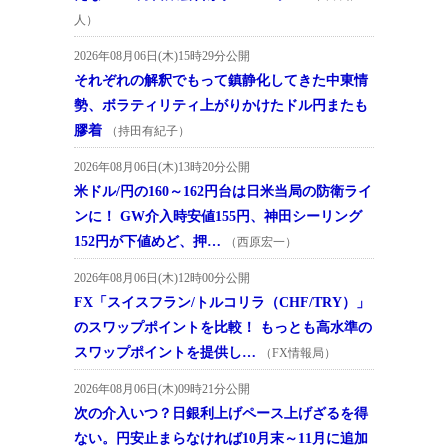
人）
2026年08月06日(木)15時29分公開
それぞれの解釈でもって鎮静化してきた中東情
勢、ボラティリティ上がりかけたドル円またも
膠着
（持田有紀子）
2026年08月06日(木)13時20分公開
米ドル/円の160～162円台は日米当局の防衛ライ
ンに！ GW介入時安値155円、神田シーリング
152円が下値めど、押…
（西原宏一）
2026年08月06日(木)12時00分公開
FX「スイスフラン/トルコリラ（CHF/TRY）」
のスワップポイントを比較！ もっとも高水準の
スワップポイントを提供し…
（FX情報局）
2026年08月06日(木)09時21分公開
次の介入いつ？日銀利上げペース上げざるを得
ない。円安止まらなければ10月末～11月に追加