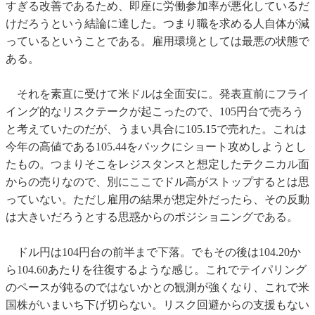
すぎる改善であるため、即座に労働参加率が悪化しているだ
けだろうという結論に達した。つまり職を求める人自体が減
っているということである。雇用環境としては最悪の状態で
ある。
それを素直に受けて米ドルは全面安に。発表直前にフライ
イング的なリスクテークが起こったので、105円台で売ろう
と考えていたのだが、うまい具合に105.15で売れた。これは
今年の高値である105.44をバックにショート攻めしようとし
たもの。つまりそこをレジスタンスと想定したテクニカル面
からの売りなので、別にここでドル高がストップするとは思
っていない。ただし雇用の結果が想定外だったら、その反動
は大きいだろうとする思惑からのポジショニングである。
ドル円は104円台の前半まで下落。でもその後は104.20か
ら104.60あたりを往復するような感じ。これでテイパリング
のペースが鈍るのではないかとの観測が強くなり、これで米
国株がいまいち下げ切らない。リスク回避からの支援もない