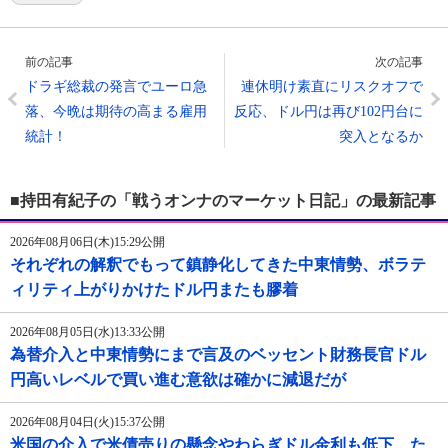
前の記事
次の記事
ドラギ総裁の発言でユーロ急
連休明け素直にリスクオフで
落、今晩は期待の高まる雇用
反応、ドル円は再び102円台に
統計！
突入となるか
■持田有紀子の「戦うオンナのマーケット日記」の最新記事
2026年08月06日(木)15:29公開
それぞれの解釈でもって鎮静化してきた中東情勢、ボラテ
ィリティ上がりかけたドル円またも膠着
2026年08月05日(水)13:33公開
為替介入と中東情勢にまで言及のベッセント財務長官ドル
円高いレベルで買い進む意欲は確かに減退だが
2026年08月04日(火)15:37公開
米国の介入で米債売りの懸念やわらぎドル金利も低下、た