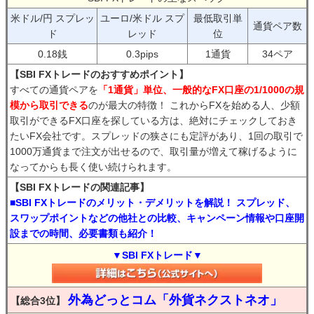
米ドル/円 スプレッ
ユーロ/米ドル スプ
最低取引単
通貨ペア数
ド
レッド
位
0.18銭
0.3pips
1通貨
34ペア
【SBI FXトレードのおすすめポイント】
すべての通貨ペアを
「1通貨」単位、一般的なFX口座の1/1000の規
模から取引できる
のが最大の特徴！ これからFXを始める人、少額
取引ができるFX口座を探している方は、絶対にチェックしておき
たいFX会社です。スプレッドの狭さにも定評があり、1回の取引で
1000万通貨まで注文が出せるので、取引量が増えて稼げるように
なってからも長く使い続けられます。
【SBI FXトレードの関連記事】
■SBI FXトレードのメリット・デメリットを解説！ スプレッド、
スワップポイントなどの他社との比較、キャンペーン情報や口座開
設までの時間、必要書類も紹介！
▼SBI FXトレード▼
外為どっとコム「外貨ネクストネオ」
【総合3位】