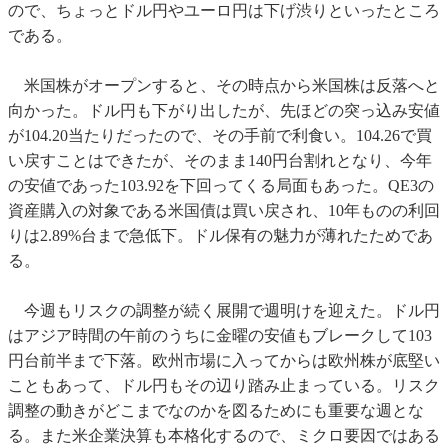
ので、ちょっとドル円やユーロ円は下げ渋りといったところ
である。
米国株がオープンすると、その時点から米国株は反落へと
向かった。ドル円も下がり出したが、先ほどの突っ込み安値
が104.20当たりだったので、その手前で利食い。104.26で買
い戻すことはできたが、そのまま140円台割れとなり、今年
の安値であった103.92を下回ってくる局面もあった。QE3の
資産購入の対象である米国債は買い戻され、10年ものの利回
りは2.89%台まで急低下。ドル保有の魅力が薄れたためであ
る。
今週もリスクの調整が続く展開で週明けを迎えた。ドル円
はアジア時間の午前のうちに金曜の安値もブレークして103
円台前半まで下落。欧州市場に入ってからは欧州株が底堅い
こともあって、ドル円もその辺り踏み止まっている。リスク
調整の動きがどこまでなのかを図るためにも重要な週とな
る。また米企業決算も本格化するので、ミクロ要因ではある