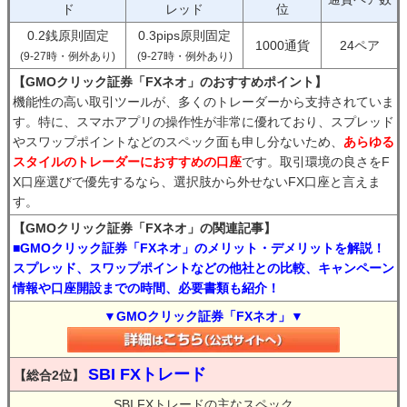
ド
レッド
位
0.2銭原則固定
0.3pips原則固定
1000通貨
24ペア
(9-27時・例外あり)
(9-27時・例外あり)
【GMOクリック証券「FXネオ」のおすすめポイント】
機能性の高い取引ツールが、多くのトレーダーから支持されていま
す。特に、スマホアプリの操作性が非常に優れており、スプレッド
やスワップポイントなどのスペック面も申し分ないため、
あらゆる
スタイルのトレーダーにおすすめの口座
です。取引環境の良さをF
X口座選びで優先するなら、選択肢から外せないFX口座と言えま
す。
【GMOクリック証券「FXネオ」の関連記事】
■GMOクリック証券「FXネオ」のメリット・デメリットを解説！
スプレッド、スワップポイントなどの他社との比較、キャンペーン
情報や口座開設までの時間、必要書類も紹介！
▼GMOクリック証券「FXネオ」▼
SBI FXトレード
【総合2位】
SBI FXトレードの主なスペック