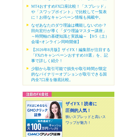
MT4おすすめFX口座比較！「スプレッド」
や「スワップポイント」で比較して一覧表
に！お得なキャンペーン情報も掲載中。
なぜあなたのダウ理論は機能しないのか？
田向宏行が導く「ダウ理論マスター講座」
～時間軸の基礎知識と実践編～ 【9/5（土）
会場+オンライン同時開催】
【2026年8月版】ザイFX！編集部が注目する
「FXのキャンペーンおすすめ10選」を、記
事で詳しく紹介！
少額から取引可能で損失や取引時間が限定
的なバイナリーオプションが取引できる国
内全7口座を徹底比較。
ザイFX！読者に
圧倒的人気！
狭いスプレッドと高いス
ワップが魅力！