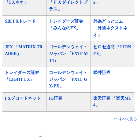
「FXネオ」
「ＦＸダイレクトプ
x」
ラス」
SBI FXトレード
トレイダーズ証券
外為どっとコム
「みんなのFX」
「外貨ネクストネ
オ」
JFX 「MATRIX TR
ゴールデンウェイ・
ヒロセ通商 「LION
ADER」
ジャパン 「FXTF M
FX」
T4」
トレイダーズ証券
ゴールデンウェイ・
松井証券
「LIGHT FX」
ジャパン 「FXTF G
X-FX」
FXブロードネット
IG証券
楽天証券 「楽天MT
4」
>> すべて見る