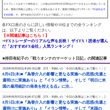
※スプレッドはすべて例外あり。この表は2026年8月3日時点のデータをもとに作成している
ため、最新の情報とは異なっている場合があります。最新の情報はザイFX！の
「FX会社おす
すめ比較」
や、各FX会社の公式サイトなどで確認してください
各FX口座のさらに詳しい情報や10位までの全ランキング
は、以下よりご覧ください。
【※関連記事はこちら！】
⇒
FXトレーダーのリアルな声を反映！ ザイFX！読者が選ん
だ「おすすめFX会社」人気ランキング！
■持田有紀子の「戦うオンナのマーケット日記」の関連記事
2026年08月06日(木)06:50公開 [FX・羊飼いの「今日の為替はこれで動く！」]
8月6日(木)■『為替介入の影響と更なる実施への思惑(先週と
週明けに実施あり)』と『イラン情勢』、そして『明日に米
国の雇用統計の発表を控える点』に注…
2026年08月05日(水)06:47公開 [FX・羊飼いの「今日の為替はこれで動く！」]
8月5日(水)■『為替介入の影響と更なる実施への思惑(先週と
週明けに実施あり)』と『イラン情勢』、そして『米国の