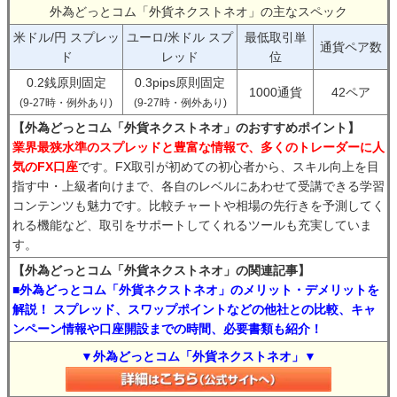
外為どっとコム「外貨ネクストネオ」の主なスペック
米ドル/円 スプレッ
ユーロ/米ドル スプ
最低取引単
通貨ペア数
ド
レッド
位
0.2銭原則固定
0.3pips原則固定
1000通貨
42ペア
(9-27時・例外あり)
(9-27時・例外あり)
【外為どっとコム「外貨ネクストネオ」のおすすめポイント】
業界最狭水準のスプレッドと豊富な情報で、多くのトレーダーに人
気のFX口座
です。FX取引が初めての初心者から、スキル向上を目
指す中・上級者向けまで、各自のレベルにあわせて受講できる学習
コンテンツも魅力です。比較チャートや相場の先行きを予測してく
れる機能など、取引をサポートしてくれるツールも充実していま
す。
【外為どっとコム「外貨ネクストネオ」の関連記事】
■外為どっとコム「外貨ネクストネオ」のメリット・デメリットを
解説！ スプレッド、スワップポイントなどの他社との比較、キャ
ンペーン情報や口座開設までの時間、必要書類も紹介！
▼外為どっとコム「外貨ネクストネオ」▼