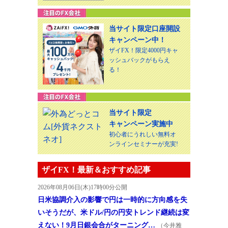
当サイト限定口座開設
キャンペーン中！
ザイFX！限定4000円キャ
ッシュバックがもらえ
る！
当サイト限定
キャンペーン実施中
初心者にうれしい無料オ
ンラインセミナーが充実!
ザイFX！最新＆おすすめ記事
2026年08月06日(木)17時00分公開
日米協調介入の影響で円は一時的に方向感を失
いそうだが、米ドル/円の円安トレンド継続は変
えない！9月日銀会合がターニング…
（今井雅