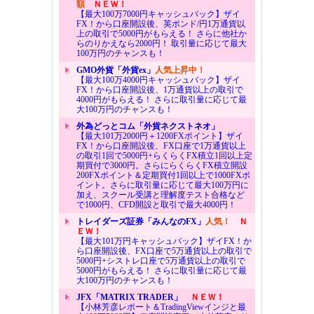
額
ＮＥＷ！
【最大100万7000円キャッシュバック】ザイ
FX！から口座開設後、英ポンド/円1万通貨以
上の取引で5000円がもらえる！ さらに他社か
らのりかえなら2000円！ 取引量に応じて最大
100万円のチャンスも！
GMO外貨「外貨ex」
人気上昇中！
【最大100万4000円キャッシュバック】ザイ
FX！から口座開設後、1万通貨以上の取引で
4000円がもらえる！ さらに取引量に応じて最
大100万円のチャンスも！
外為どっとコム「外貨ネクストネオ」
【最大101万2000円＋1200FXポイント】ザイ
FX！から口座開設後、FX口座で1万通貨以上
の取引1回で5000円+らくらくFX積立1回以上定
期買付で3000円。さらにらくらくFX積立開設
200FXポイント＆定期買付1回以上で1000FXポ
イント。さらに取引量に応じて最大100万円に
加え、スクール受講と理解度テスト合格など
で1000円、CFD開設と取引で最大4000円！
トレイダーズ証券「みんなのFX」
人気！
Ｎ
ＥＷ！
【最大101万円キャッシュバック】ザイFX！か
ら口座開設後、FX口座で5万通貨以上の取引で
5000円+シストレ口座で5万通貨以上の取引で
5000円がもらえる！ さらに取引量に応じて最
大100万円のチャンスも！
JFX「MATRIX TRADER」
ＮＥＷ！
【小林芳彦レポート＆TradingViewインジと最