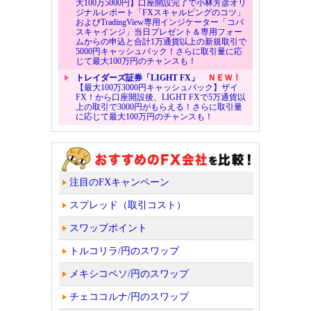
大100万5000円】口座開設完了で小林芳彦オリ
ジナルレポート「FXスキャルピングのコツ」
およびTradingView専用インジケーター「コバ
スキャインジ」当日プレゼント＆専用フォー
ムからの申込と合計1万通貨以上の新規取引で
5000円キャッシュバック！さらに取引量に応
じて最大100万円のチャンスも！
トレイダーズ証券「LIGHT FX」
ＮＥＷ！
【最大100万3000円キャッシュバック】ザイ
FX！から口座開設後、LIGHT FXで5万通貨以
上の取引で3000円がもらえる！さらに取引量
に応じて最大100万円のチャンスも！
注目のFXキャンペーン
スプレッド（取引コスト）
スワップポイント
トルコリラ/円のスワップ
メキシコペソ/円のスワップ
チェココルナ/円のスワップ