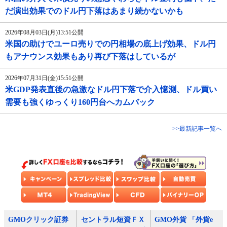
だ演出効果でのドル円下落はあまり続かないかも
2026年08月03日(月)13:51公開
米国の助けでユーロ売りでの円相場の底上げ効果、ドル円
もアナウンス効果もあり再び下落はしているが
2026年07月31日(金)15:51公開
米GDP発表直後の急激なドル円下落で介入憶測、ドル買い
需要も強くゆっくり160円台へカムバック
>>最新記事一覧へ
GMOクリック証券
セントラル短資ＦＸ
GMO外貨 「外貨e