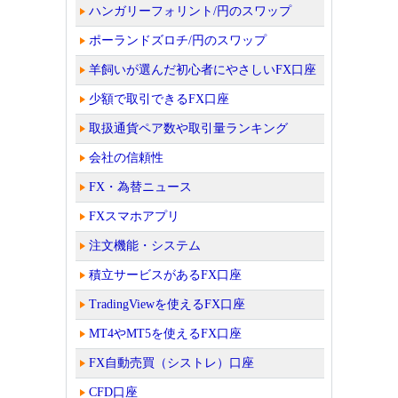
ハンガリーフォリント/円のスワップ
ポーランドズロチ/円のスワップ
羊飼いが選んだ初心者にやさしいFX口座
少額で取引できるFX口座
取扱通貨ペア数や取引量ランキング
会社の信頼性
FX・為替ニュース
FXスマホアプリ
注文機能・システム
積立サービスがあるFX口座
TradingViewを使えるFX口座
MT4やMT5を使えるFX口座
FX自動売買（シストレ）口座
CFD口座