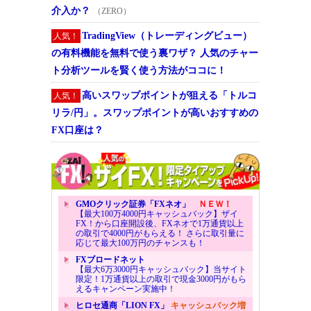
介入か？
（ZERO）
TradingView（トレーディングビュー）
人気！
の有料機能を無料で使う裏ワザ？ 人気のチャー
ト分析ツールを賢く使う方法がココに！
高いスワップポイントが狙える「トルコ
人気！
リラ/円」。スワップポイントが高いおすすめの
FX口座は？
GMOクリック証券「FXネオ」
ＮＥＷ！
【最大100万4000円キャッシュバック】ザイ
FX！から口座開設後、FXネオで1万通貨以上
の取引で4000円がもらえる！ さらに取引量に
応じて最大100万円のチャンスも！
FXブロードネット
【最大6万3000円キャッシュバック】当サイト
限定！1万通貨以上の取引で現金3000円がもら
えるキャンペーン実施中！
ヒロセ通商「LION FX」
キャッシュバック増