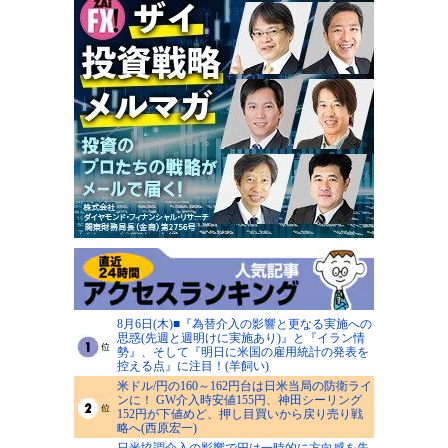
8月6日(木)■『為替介入の影響と更なる実施への
思惑(先週と週明けに実施あり)』と『イラン情
勢』、そして『明日に米国の雇用統計の発表を
控える点』に注目！(羊飼い)
米ドル/円の160～162円台は日米当局の防衛ライ
ンに！ GW介入時安値155円、神田シーリング
152円が下値めど、押し目買いから戻り売り戦
略へ(西原宏一)
日米協調介入の影響で円は一時的に方向感を失