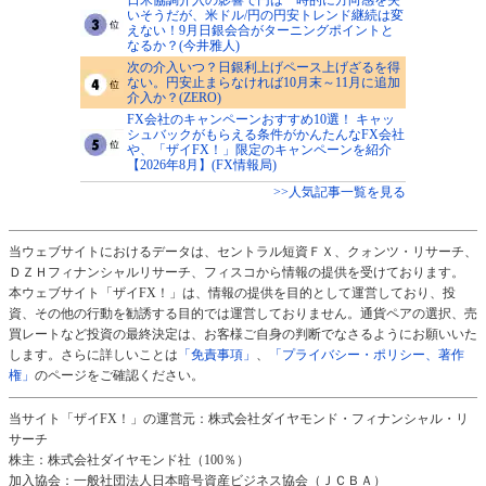
いそうだが、米ドル/円の円安トレンド継続は変
えない！9月日銀会合がターニングポイントと
なるか？(今井雅人)
次の介入いつ？日銀利上げペース上げざるを得
ない。円安止まらなければ10月末～11月に追加
介入か？(ZERO)
FX会社のキャンペーンおすすめ10選！ キャッ
シュバックがもらえる条件がかんたんなFX会社
や、「ザイFX！」限定のキャンペーンを紹介
【2026年8月】(FX情報局)
>>人気記事一覧を見る
当ウェブサイトにおけるデータは、セントラル短資ＦＸ、クォンツ・リサーチ、
ＤＺＨフィナンシャルリサーチ、フィスコから情報の提供を受けております。
本ウェブサイト「ザイFX！」は、情報の提供を目的として運営しており、投
資、その他の行動を勧誘する目的では運営しておりません。通貨ペアの選択、売
買レートなど投資の最終決定は、お客様ご自身の判断でなさるようにお願いいた
します。さらに詳しいことは
「免責事項」
、
「プライバシー・ポリシー、著作
権」
のページをご確認ください。
当サイト「ザイFX！」の運営元：株式会社ダイヤモンド・フィナンシャル・リ
サーチ
株主：株式会社ダイヤモンド社（100％）
加入協会：一般社団法人日本暗号資産ビジネス協会（ＪＣＢＡ）