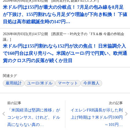
2026年08月04日(火)16:43公開 [田向宏行式 副業FXのススメ!]
米ドル/円は155円が最大の分岐点！ 7月足の包み線を8月足
が下抜け、155円割れなら月足ダウ理論が下向き転換！ 下値
目処は高市総裁誕生時の147円…
2026年08月03日(月)14:57公開 [西原宏一・叶内文子の「FX＆株 今週の作戦会
議」]
米ドル/円は155円割れなら152円が次の焦点！ 日米協調介入
で160円台は戻り売りへ。米国がユーロ/円で円買い、欧州通
貨のクロス円の反落が続くか注目
関連タグ
雇用統計
ユーロ/米ドル
マーケット
今井雅人
前の記事
次の記事
「米国経済は堅調に推移」が
イエレンFRB議長が示した利
コンセンサス。けれど、ドル
上げ時期は？米ドル/円100円
高にならない真の…
～101円…