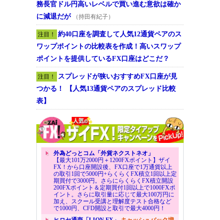
務長官ドル円高いレベルで買い進む意欲は確か
に減退だが
（持田有紀子）
約40口座を調査して人気12通貨ペアのス
注目！
ワップポイントの比較表を作成！高いスワップ
ポイントを提供しているFX口座はどこだ？
スプレッドが狭いおすすめFX口座が見
注目！
つかる！ 【人気13通貨ペアのスプレッド比較
表】
外為どっとコム「外貨ネクストネオ」
【最大101万2000円＋1200FXポイント】ザイ
FX！から口座開設後、FX口座で1万通貨以上
の取引1回で5000円+らくらくFX積立1回以上定
期買付で3000円。さらにらくらくFX積立開設
200FXポイント＆定期買付1回以上で1000FXポ
イント。さらに取引量に応じて最大100万円に
加え、スクール受講と理解度テスト合格など
で1000円、CFD開設と取引で最大4000円！