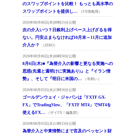
のスワップポイントを比較！ もっとも高水準の
スワップポイントを提供し…
（FX情報局）
2026年08月06日(木)09時21分公開
次の介入いつ？日銀利上げペース上げざるを得
ない。円安止まらなければ10月末～11月に追加
介入か？
（ZERO）
2026年08月06日(木)06時50分公開
8月6日(木)■『為替介入の影響と更なる実施への
思惑(先週と週明けに実施あり)』と『イラン情
勢』、そして『明日に米国の…
（羊飼い）
2026年08月05日(水)13時56分公開
ゴールデンウェイ・ジャパンは「FXTF GX-
FX」でTradingView、「FXTF MT4」でMT4を
使えるFX…
（ザイFX！編集部）
2026年08月05日(水)13時33分公開
為替介入と中東情勢にまで言及のベッセント財