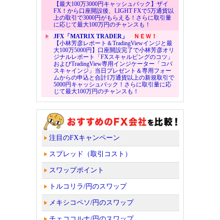
【最大100万3000円キャッシュバック】ザイ
FX！から口座開設後、LIGHT FXで5万通貨以
上の取引で3000円がもらえる！さらに取引量
に応じて最大100万円のチャンスも！
JFX「MATRIX TRADER」
ＮＥＷ！
【小林芳彦レポート＆TradingViewインジと最
大100万5000円】口座開設完了で小林芳彦オリ
ジナルレポート「FXスキャルピングのコツ」
およびTradingView専用インジケーター「コバ
スキャインジ」当日プレゼント＆専用フォー
ムからの申込と合計1万通貨以上の新規取引で
5000円キャッシュバック！さらに取引量に応
じて最大100万円のチャンスも！
注目のFXキャンペーン
スプレッド（取引コスト）
スワップポイント
トルコリラ/円のスワップ
メキシコペソ/円のスワップ
チェココルナ/円のスワップ