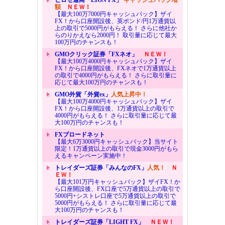
ヒロセ通商「LION FX」
キャッシュバック増
額
ＮＥＷ！
【最大100万7000円キャッシュバック】ザイ
FX！から口座開設後、英ポンド/円1万通貨以
上の取引で5000円がもらえる！ さらに他社か
らのりかえなら2000円！ 取引量に応じて最大
100万円のチャンスも！
GMOクリック証券「FXネオ」
ＮＥＷ！
【最大100万4000円キャッシュバック】ザイ
FX！から口座開設後、FXネオで1万通貨以上
の取引で4000円がもらえる！ さらに取引量に
応じて最大100万円のチャンスも！
GMO外貨「外貨ex」
人気上昇中！
【最大100万4000円キャッシュバック】ザイ
FX！から口座開設後、1万通貨以上の取引で
4000円がもらえる！ さらに取引量に応じて最
大100万円のチャンスも！
FXブロードネット
【最大6万3000円キャッシュバック】当サイト
限定！1万通貨以上の取引で現金3000円がもら
えるキャンペーン実施中！
トレイダーズ証券「みんなのFX」
人気！
Ｎ
ＥＷ！
【最大101万円キャッシュバック】ザイFX！か
ら口座開設後、FX口座で5万通貨以上の取引で
5000円+シストレ口座で5万通貨以上の取引で
5000円がもらえる！ さらに取引量に応じて最
大100万円のチャンスも！
トレイダーズ証券「LIGHT FX」
ＮＥＷ！