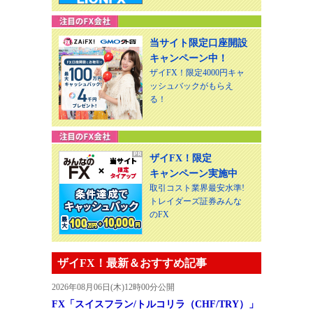
当サイト限定口座開設
キャンペーン中！
ザイFX！限定4000円キャ
ッシュバックがもらえ
る！
ザイFX！限定
キャンペーン実施中
取引コスト業界最安水準!
トレイダーズ証券みんな
のFX
ザイFX！最新＆おすすめ記事
2026年08月06日(木)12時00分公開
FX「スイスフラン/トルコリラ（CHF/TRY）」