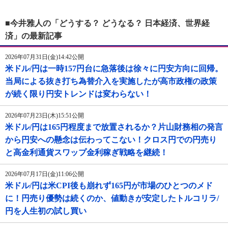
■今井雅人の「どうする？ どうなる？ 日本経済、世界経
済」の最新記事
2026年07月31日(金)14:42公開
米ドル/円は一時157円台に急落後は徐々に円安方向に回帰。
当局による抜き打ち為替介入を実施したが高市政権の政策
が続く限り円安トレンドは変わらない！
2026年07月23日(木)15:51公開
米ドル/円は165円程度まで放置されるか？片山財務相の発言
から円安への懸念は伝わってこない！クロス円での円売り
と高金利通貨スワップ金利稼ぎ戦略を継続！
2026年07月17日(金)11:06公開
米ドル/円は米CPI後も崩れず165円が市場のひとつのメド
に！円売り優勢は続くのか、値動きが安定したトルコリラ/
円を人生初の試し買い