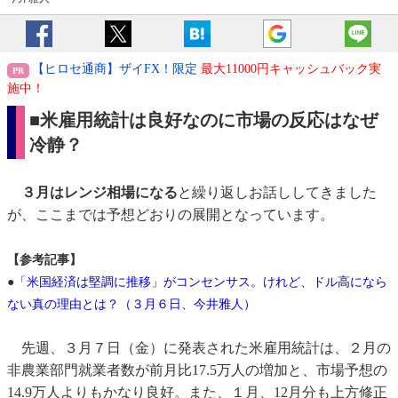
【ヒロセ通商】ザイFX！限定
最大11000円キャッシュバック実
施中！
■米雇用統計は良好なのに市場の反応はなぜ
冷静？
３月はレンジ相場になる
と繰り返しお話ししてきました
が、ここまでは予想どおりの展開となっています。
【参考記事】
●
「米国経済は堅調に推移」がコンセンサス。けれど、ドル高になら
ない真の理由とは？（３月６日、今井雅人）
先週、３月７日（金）に発表された米雇用統計は、２月の
非農業部門就業者数が前月比17.5万人の増加と、市場予想の
14.9万人よりもかなり良好。また、１月、12月分も上方修正