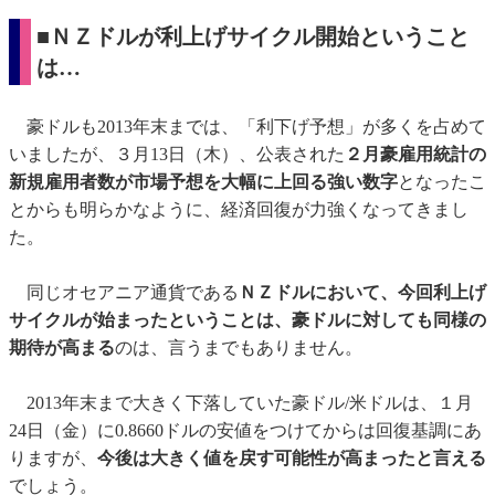
■ＮＺドルが利上げサイクル開始ということ
は…
豪ドルも2013年末までは、「利下げ予想」が多くを占めて
いましたが、３月13日（木）、公表された
２月豪雇用統計の
新規雇用者数が市場予想を大幅に上回る強い数字
となったこ
とからも明らかなように、経済回復が力強くなってきまし
た。
同じオセアニア通貨である
ＮＺドルにおいて、今回利上げ
サイクルが始まったということは、豪ドルに対しても同様の
期待が高まる
のは、言うまでもありません。
2013年末まで大きく下落していた豪ドル/米ドルは、１月
24日（金）に0.8660ドルの安値をつけてからは回復基調にあ
りますが、
今後は大きく値を戻す可能性が高まったと言える
でしょう。