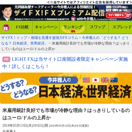
FX比較
キャンペーン
ランキング
スワップ
スプレッド
ザイFX！トップ
>
相場を見通す超強力FXコラム
>
今井雅人の「どうする？ どう
なる？ 日本経済、世界経済」
> 米雇用統計良好でも市場が冷静な理由？はっきり
しているのはユーロ/ドルの上昇か
LIGHT FXは当サイト口座開設者限定キャンペーン実施
中！詳しくはこちら！
米雇用統計良好でも市場が冷静な理由？
はっきりしているの
はユーロ/ドルの上昇か
2014年03月13日(木)19:02公開
[2014年03月13日(木)19:02更新]
今井雅人