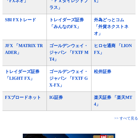
「FXネオ」
「ＦＸダイレクトプ
x」
ラス」
SBI FXトレード
トレイダーズ証券
外為どっとコム
「みんなのFX」
「外貨ネクストネ
オ」
JFX 「MATRIX TR
ゴールデンウェイ・
ヒロセ通商 「LION
ADER」
ジャパン 「FXTF M
FX」
T4」
トレイダーズ証券
ゴールデンウェイ・
松井証券
「LIGHT FX」
ジャパン 「FXTF G
X-FX」
FXブロードネット
IG証券
楽天証券 「楽天MT
4」
>> すべて見る