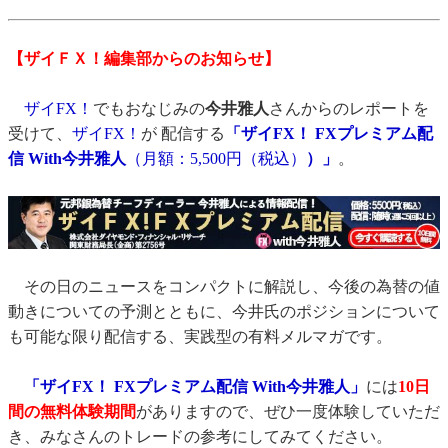
【ザイＦＸ！編集部からのお知らせ】
ザイFX！
でもおなじみの
今井雅人
さんからのレポートを
受けて、
ザイFX！
が 配信する
「ザイFX！ FXプレミアム配
信 With今井雅人
（月額：5,500円（税込）
）」
。
その日のニュースをコンパクトに解説し、今後の為替の値
動きについての予測とともに、今井氏のポジションについて
も可能な限り配信する、実践型の有料メルマガです。
「ザイFX！ FXプレミアム配信 With今井雅人」
には
10日
間の無料体験期間
がありますので、ぜひ一度体験していただ
き、みなさんのトレードの参考にしてみてください。