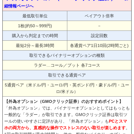
細情報ページへ
最低取引単位
ペイアウト倍率
1枚(約50～999円)
－
購入から判定までの時間
設定回数
最短2分～最長3時間
各通貨ペア1日10回(2時間ごと)
取引できるバイナリーオプションの種類
ラダー…コール／プット 各7コース
取引できる通貨ペア
5通貨ペア（米ドル/円・ユーロ/円・英ポンド/円・豪ドル/円・ユー
ロ/米ドル）
【外為オプション（GMOクリック証券）のおすすめポイント】
「外為オプション」では、バイナリーオプションとしてはもっとも
一般的な「ラダー」が取引できます。GMOクリック証券は取引ツ
ールの使いやすさに定評があり、「外為オプション」も
PCとスマ
ホの両方から、直感的な操作でストレスのない取引が楽しめます
。