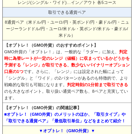
レンジ(シングル・ワイド)…イン／アウト 各5コース
取引できる通貨ペア
8通貨ペア（米ドル/円・ユーロ/円・英ポンド/円・豪ドル/円・ニュ
ージーランドドル/円・ユーロ/米ドル・英ポンド/米ドル・豪ドル/
米ドル）
【オプトレ！（GMO外貨）のおすすめポイント】
GMO外貨の「オプトレ！」は、一般的な「ラダー」に加え、
判定
時に為替レートが一定のレンジ（値幅）に収まっているかどうかを
予測する「レンジ」が取引できる、数少ないバイナリーオプション
口座の1つ
です。さらに、「レンジ」には設定された幅によって
「シングル」と「ワイド」の2パターンがあるのも特徴的で、より
戦略的な取引も可能になります。
判定時刻の1分前まで取引できる
のも大きなポイント。取り扱い通貨ペア数も、8ペアと充実してい
ます。
【オプトレ！（GMO外貨）の関連記事】
■オプトレ！（GMO外貨）のメリットのほか、「取引タイプ」や
「取引できる通貨ペア」「最低取引単位」などをまとめて紹介！
▼オプトレ！（GMO外貨）▼