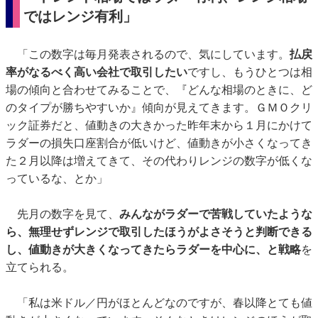
ではレンジ有利」
「この数字は毎月発表されるので、気にしています。
払戻
率がなるべく高い会社で取引したい
ですし、もうひとつは相
場の傾向と合わせてみることで、『どんな相場のときに、ど
のタイプが勝ちやすいか』傾向が見えてきます。ＧＭＯクリ
ック証券だと、値動きの大きかった昨年末から１月にかけて
ラダーの損失口座割合が低いけど、値動きが小さくなってき
た２月以降は増えてきて、その代わりレンジの数字が低くな
っているな、とか」
先月の数字を見て、
みんながラダーで苦戦していたような
ら、無理せずレンジで取引したほうがよさそうと判断できる
し、値動きが大きくなってきたらラダーを中心に、と戦略
を
立てられる。
「私は米ドル／円がほとんどなのですが、春以降とても値