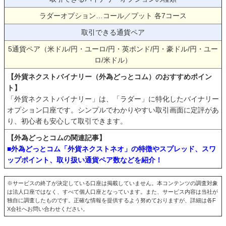
ラダーオプション…コール／プット 各7コース
取引できる通貨ペア
5通貨ペア（米ドル/円・ユーロ/円・英ポンド/円・豪ドル/円・ユー
ロ/米ドル）
【外貨ネクストバイナリー（外為どっとコム）のおすすめポイン
ト】
「外貨ネクストバイナリー」は、「ラダー」に特化したバイナリー
オプション口座です。シンプルでわかりやすい取引画面に定評があ
り、初心者も安心して取引できます。
【外為どっとコムの関連記事】
■外為どっとコム「外貨ネクストネオ」の特徴やスプレッド、スワ
ップポイント、取り扱い通貨ペア数などを紹介！
※サービスの終了が決定している口座は掲載していません。本コンテンツの調査対象
は法人口座ではなく、すべて個人口座となっています。また、サービス内容は当社が
独自に調査したものです。正確な情報を提供するよう努めておりますが、詳細は各F
X会社へお問い合わせください。