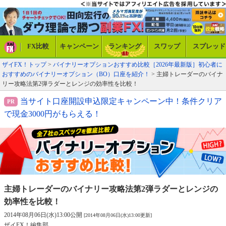
FX比較
キャンペーン
ランキング
スワップ
スプレッド
ザイFX！トップ
>
バイナリーオプションおすすめ比較［2026年最新版］初心者に
おすすめのバイナリーオプション（BO）口座を紹介！
> 主婦トレーダーのバイナ
リー攻略法第2弾ラダーとレンジの効率性を比較！
当サイト口座開設申込限定キャンペーン中！条件クリア
で現金3000円がもらえる！
主婦トレーダーのバイナリー攻略法第2弾
ラダーとレンジの
効率性を比較！
2014年08月06日(水)13:00公開
[2014年08月06日(水)13:00更新]
ザイFX！編集部