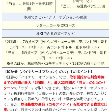
（2時間ごと）
「当日」…最短2分～最長23時
「当日」…各通貨ペア1日5回
間
取引できるバイナリーオプションの種類
ラダー…コール 20コース
取引できる通貨ペアなど
「2時間」…7通貨ペア（米ドル/円・ユーロ/円・英ポンド/円・豪ド
ル/円・ユーロ/米ドル・英ポンド/米ドル・豪ドル/米ドル）
「当日」…5通貨ペア（米ドル/円・ユーロ/円・英ポンド/円・豪ド
ル/円・ユーロ/米ドル）
※そのほか、株価指数やコモディティなど13銘柄の取引が可能
【IG証券（バイナリーオプション）のおすすめポイント】
IG証券の「バイナリーオプション」では、
取引開始から判定時刻
までの時間が最大「2時間」と、最大23時間の「当日」の2つのパ
ターン
で「ラダー」が取引できます。他社のバイナリーオプション
よりも権利行使価格（目標レート）の数が多いので、複数のポジシ
ョンを保有して戦略的に取引したい中上級者も満足できるでしょ
う。また、
株価指数や商品（コモディティ）も取引できる貴重な口
座
なので、通貨ペア以外の銘柄でバイナリーオプションを楽しみた