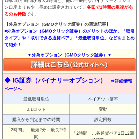
1回の取引時間が最大3時間と、他の一般的なバイナリーオプショ
ン口座よりも少し長めに設定されていて、
各回で1時間の重複があ
るのも特徴
です。
【外為オプション（GMOクリック証券）の関連記事】
■外為オプション（GMOクリック証券）のメリットのほか、「取引
タイプ」や「取引できる通貨ペア」「最低取引単位」などをまとめ
て紹介！
▼外為オプション（GMOクリック証券）▼
◆ IG証券（バイナリーオプション）
⇒詳細情報
ページへ
最低取引単位
ペイアウト倍率
0.1ロット
変動
購入から判定までの時間
設定回数
「2時間」…最短2分～最長2時
「2時間」…各通貨ペア1日12回
間