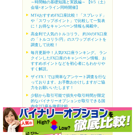
～時間軸の基礎知識と実践編～ 【9/5（土）
会場+オンライン同時開催】
MT4おすすめFX口座比較！「スプレッド」
や「スワップポイント」で比較して一覧表
に！お得なキャンペーン情報も掲載中。
高金利で人気のトルコリラ。 約30のFX口座
の「トルコリラ/円」のスワップポイントを
調査して比較！
毎月更新中！人気FX口座ランキング。 ラン
クインしたFX口座のキャンペーン情報、お
すすめポイントなどを初心者にもわかりや
すく解説。
ザイFX！では簡単なアンケート調査を行な
っております。お手数おかけしますがご協
力をお願いいたします！
少額から取引可能で損失や取引時間が限定
的なバイナリーオプションが取引できる国
内全7口座を徹底比較。
最大100万7000円