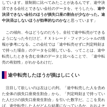
しています。規制前に比べてみたことがあるんです、途中決
済できる会社とできない会社のデータを。そうしたら、
途中
決済できない会社のほうが損失口座の割合が少なかった。途
中決済はしないほうが効率的なのかな
と思っています」
この傾向、今はどうなのだろう。全社で途中転売ができる
ようになった今だけど、ＦＸトレード・フィナンシャルの情
報が参考になる。この会社では「途中転売せずに判定時刻ま
で持った場合」のデータを公開している。ってことは、途中
転売したときを含む全体のデータと比べることで、「途中転
売の有効性」がわかるわけだ。
途中転売したほうが損はしにくい
注目して欲しいのは左はじの列。「途中転売した人を含め
た全体の損失口座発生割合」から、「判定時刻まで持ってい
た人だけの損失口座発生割合」を引いた数字だ。ここを見れ
ば、途中転売した人がどんな結果になっているか、おおよそ