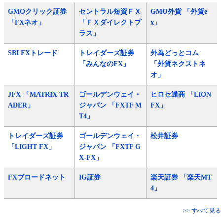
GMOクリック証券
セントラル短資ＦＸ
GMO外貨 「外貨e
「FXネオ」
「ＦＸダイレクトプ
x」
ラス」
SBI FXトレード
トレイダーズ証券
外為どっとコム
「みんなのFX」
「外貨ネクストネ
オ」
JFX 「MATRIX TR
ゴールデンウェイ・
ヒロセ通商 「LION
ADER」
ジャパン 「FXTF M
FX」
T4」
トレイダーズ証券
ゴールデンウェイ・
松井証券
「LIGHT FX」
ジャパン 「FXTF G
X-FX」
FXブロードネット
IG証券
楽天証券 「楽天MT
4」
>> すべて見る