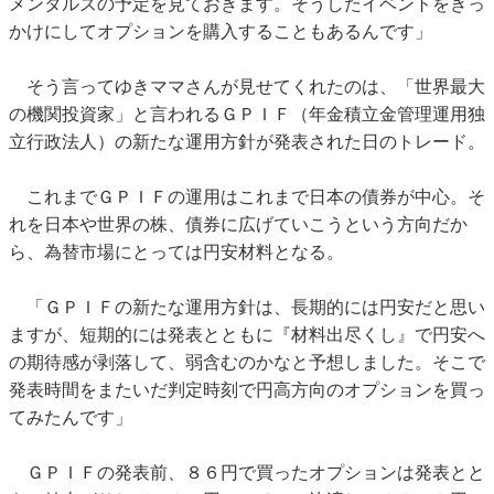
メンタルズの予定を見ておきます。そうしたイベントをきっ
かけにしてオプションを購入することもあるんです」
そう言ってゆきママさんが見せてくれたのは、「世界最大
の機関投資家」と言われるＧＰＩＦ（年金積立金管理運用独
立行政法人）の新たな運用方針が発表された日のトレード。
これまでＧＰＩＦの運用はこれまで日本の債券が中心。そ
れを日本や世界の株、債券に広げていこうという方向だか
ら、為替市場にとっては円安材料となる。
「ＧＰＩＦの新たな運用方針は、長期的には円安だと思い
ますが、短期的には発表とともに『材料出尽くし』で円安へ
の期待感が剥落して、弱含むのかなと予想しました。そこで
発表時間をまたいだ判定時刻で円高方向のオプションを買っ
てみたんです」
ＧＰＩＦの発表前、８６円で買ったオプションは発表とと