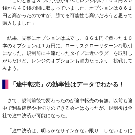
「このときは３つの予想がすべてレンジ内の１０４円３０
銭から４０銭の間に収まっていました。オプションは８６１
円と高かったのですが、勝てる可能性も高いだろうと思って
購入しました」
結果、見事にオプションは成立し、８６１円で買った１０
本のオプションは１万円に。ローリスクローリターンな取引
になった。規制前に主流だったタイプに近いラダーを取引し
がちだけど、レンジのオプションも魅力たっぷり。挑戦して
みよう。
「途中転売」の効率性はデータでわかる！
さて、規制前後で変わったのが途中転売の有無。以前も途
中で利益確定や損切りのできる会社はあったが、規制後は全
社で途中決済が可能になった。
「途中決済は、明らかなサインがない限り、しないように