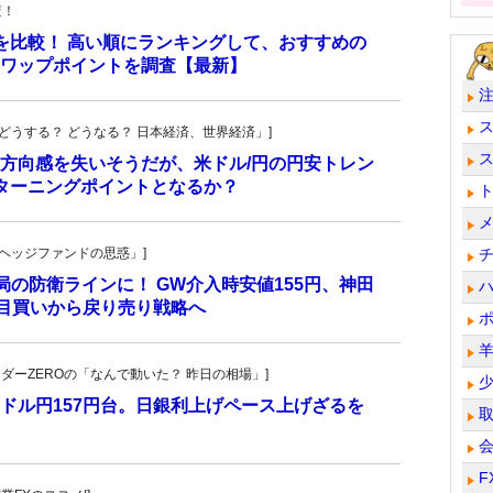
査！
トを比較！ 高い順にランキングして、おすすめの
のスワップポイントを調査【最新】
人の「どうする？ どうなる？ 日本経済、世界経済」]
方向感を失いそうだが、米ドル/円の円安トレン
ターニングポイントとなるか？
一の「ヘッジファンドの思惑」]
当局の防衛ラインに！ GW介入時安値155円、神田
し目買いから戻り売り戦略へ
トレーダーZEROの「なんで動いた？ 昨日の相場」]
ドル円157円台。日銀利上げペース上げざるを
F