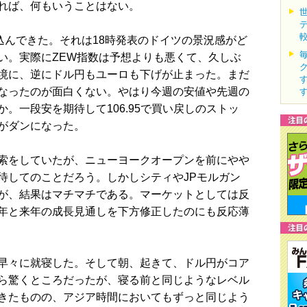
れば、何もいうことはない。
込んできた。それは18時発表のドイツの景況感がど
い。実際にZEW指数は予想よりも悪くて、久しぶ
境に、逆にドル円もユーロも下げが止まった。まだ
なったのが面白くない。やはり今週の安値や先週の
。一段安を期待して106.95で買い戻しのストッ
がダンになった。
索をしていたが、ニューヨークオープンを前にやや
待してのことだろう。しかしシティやJPモルガン
が、結果はマチマチである。マーケットとしては反
年と来年の成長見通しを下方修正したのにも反応薄
早々に就寝した。そして朝、起きて、ドル円がコア
ら驚くところだったが、寝る前と同じようなレベル
きたものの、アジア時間においてもずっと同じよう