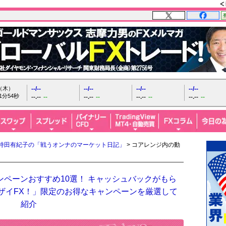
日（木）
--/--
--/--
--/--
--/--
1分55秒
--.--
--
--.--
--
--.--
--
--.--
--
持田有紀子の「戦うオンナのマーケット日記」
> コアレンジ内の動
ンペーンおすすめ10選！ キャッシュバックがもら
「ザイFX！」限定のお得なキャンペーンを厳選して
紹介