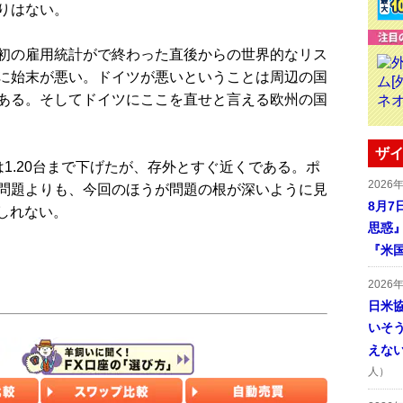
りはない。
初の雇用統計がで終わった直後からの世界的なリス
に始末が悪い。ドイツが悪いということは周辺の国
ある。そしてドイツにここを直せと言える欧州の国
ザイ
1.20台まで下げたが、存外とすぐ近くである。ポ
2026
問題よりも、今回のほうが問題の根が深いように見
8月7
もしれない。
思惑
『米
2026
日米
いそ
えな
人）