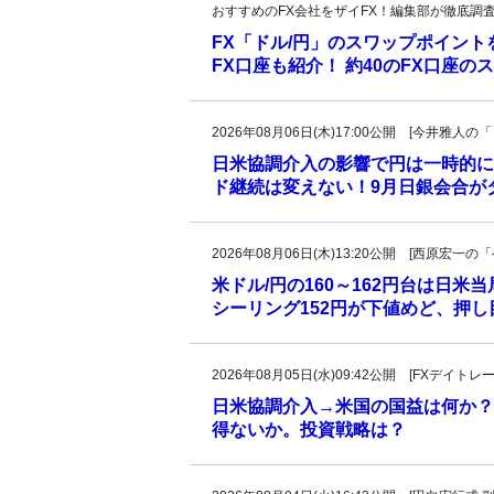
おすすめのFX会社をザイFX！編集部が徹底調
FX「ドル/円」のスワップポイン
FX口座も紹介！ 約40のFX口座
2026年08月06日(木)17:00公開 [今井雅
日米協調介入の影響で円は一時的に
ド継続は変えない！9月日銀会合が
2026年08月06日(木)13:20公開 [西原宏
米ドル/円の160～162円台は日米
シーリング152円が下値めど、押
2026年08月05日(水)09:42公開 [FXデイ
日米協調介入→米国の国益は何か？
得ないか。投資戦略は？