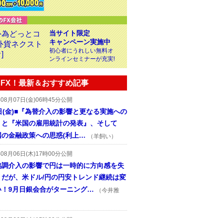
当サイト限定
キャンペーン実施中
初心者にうれしい無料オ
ンラインセミナーが充実!
FX！最新＆おすすめ記事
年08月07日(金)06時45分公開
日(金)■『為替介入の影響と更なる実施への
』と『米国の雇用統計の発表』、そして
国の金融政策への思惑(利上…
（羊飼い）
年08月06日(木)17時00分公開
協調介入の影響で円は一時的に方向感を失
うだが、米ドル/円の円安トレンド継続は変
い！9月日銀会合がターニング…
（今井雅