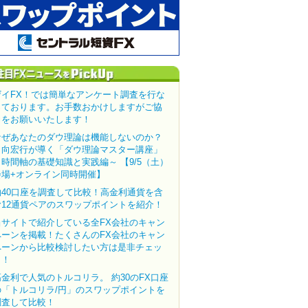
ザイFX！では簡単なアンケート調査を行な
っております。お手数おかけしますがご協
力をお願いいたします！
なぜあなたのダウ理論は機能しないのか？
田向宏行が導く「ダウ理論マスター講座」
～時間軸の基礎知識と実践編～ 【9/5（土）
会場+オンライン同時開催】
約40口座を調査して比較！高金利通貨を含
む12通貨ペアのスワップポイントを紹介！
当サイトで紹介している全FX会社のキャン
ペーンを掲載！たくさんのFX会社のキャン
ペーンから比較検討したい方は是非チェッ
ク！
高金利で人気のトルコリラ。 約30のFX口座
の「トルコリラ/円」のスワップポイントを
調査して比較！