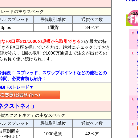
FXトレードの主なスペック
ドル スプレッド
最低取引単位
通貨ペア数
.3pips
1通貨
34ペア
なFX口座の1/1000の規模から取引できる
のが最大の特
できるFX口座を探している方は、絶対にチェックしておき
評があり、1回の取引で1000万通貨まで注文が出せるの
らも長く使い続けられます。
トを解説！ スプレッド、スワップポイントなどの他社との
時間、必要書類も紹介！
SBI FXトレード▼
ネクストネオ」
外貨ネクストネオ」の主なスペック
ドル スプレッド
最低取引単位
通貨ペア数
ips原則固定
1000通貨
42ペア
7時・例外あり)