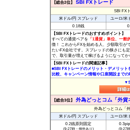
SBI FXトレード
【総合2位】
SBI 
米ドル/円 スプレッド
ユーロ/米
0.18銭
0
【SBI FXトレードのおすすめポイント】
すべての通貨ペアを
「1通貨」単位、一般的
徴！ これからFXを始める人、少額取引が
たいFX会社です。スプレッドの狭さにも定
で、取引量が増えて稼げるようになってか
【SBI FXトレードの関連記事】
■SBI FXトレードのメリット・デメリッ
比較、キャンペーン情報や口座開設までの
▼
外為どっとコム「外貨
【総合3位】
外為どっとコム「
米ドル/円 スプレッド
ユーロ/米
0.2銭原則固定
0.3p
(9-27時・例外あり)
(9-2