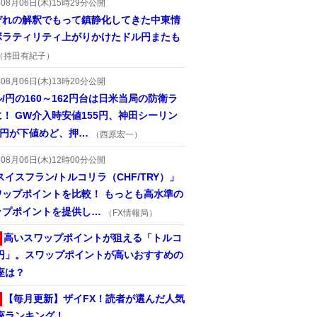
年08月06日(木)15時29分公開
ぞれの解釈でもって鎮静化してきた中東情
ボラティリティ上がりかけたドル円またも
（持田有紀子）
年08月06日(木)13時20分公開
/円の160～162円台は日米当局の防衛ラ
！ GW介入時安値155円、神田シーリン
2円が下値めど、押…
（西原宏一）
年08月06日(木)12時00分公開
スイスフラン/トルコリラ（CHF/TRY）」
ワップポイントを比較！ もっとも高水準の
ップポイントを提供し…
（FX情報局）
高いスワップポイントが狙える「トルコ
/円」。スワップポイントが高いおすすめの
座は？
【毎月更新】ザイFX！読者が選んだ人気
座ランキング！