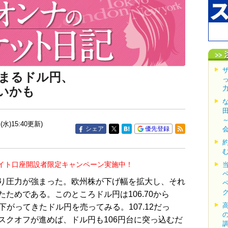
まるドル円、
いかも
(水)15:40更新)
シェア
優先登録
イト口座開設者限定キャンペーン実施中！
り圧力が強まった。欧州株が下げ幅を拡大し、それ
ためである。このところドル円は106.70から
、下がってきたドル円を売ってみる。107.12だっ
スクオフが進めば、ドル円も106円台に突っ込むだ