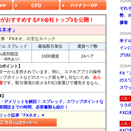
2026
それ
勢、
読者がおすすめするFX会社トップ3を公開！
膠着
Xネオ」
2026
証券「FXネオ」の主なスペック
米ドル
ドル スプレッド
最低取引単位
通貨ペア数
インに
ips原則固定
グ15
1000通貨
24ペア
7時・例外あり)
めポイント】
2026
ダーから支持されています。特に、スマホアプリの操作
FX「
ップポイントなどのスペック面も申し分ないため、
あら
のス
座
です。取引環境の良さをFX口座選びで優先するなら、
スワ
事】
人気！
ト・デメリットを解説！ スプレッド、スワップポイントな
リラ
座開設までの時間、必要書類も紹介！
FX口
リック証券「FXネオ」▼
人気！
FX口