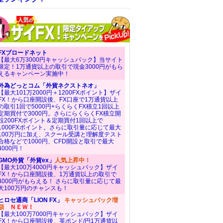
FXブロードネット
【最大6万3000円キャッシュバック】当サイト
限定！1万通貨以上の取引で現金3000円がもら
えるキャンペーン実施中！
外為どっとコム「外貨ネクストネオ」
【最大101万2000円＋1200FXポイント】ザイ
FX！から口座開設後、FX口座で1万通貨以上
の取引1回で5000円+らくらくFX積立1回以上
定期買付で3000円。さらにらくらくFX積立開
設200FXポイント＆定期買付1回以上で
1000FXポイント。さらに取引量に応じて最大
100万円に加え、スクール受講と理解度テスト
合格などで1000円、CFD開設と取引で最大
4000円！
GMO外貨「外貨ex」
人気上昇中！
【最大100万4000円キャッシュバック】ザイ
FX！から口座開設後、1万通貨以上の取引で
4000円がもらえる！ さらに取引量に応じて最
大100万円のチャンスも！
ヒロセ通商「LION FX」
キャッシュバック増
額
ＮＥＷ！
【最大100万7000円キャッシュバック】ザイ
FX！から口座開設後、英ポンド/円1万通貨以