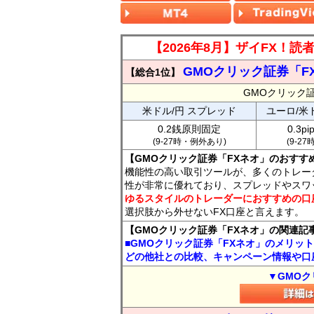
【2026年8月】ザイFX！
GMOクリック証券「F
【総合1位】
GMOクリック
米ドル/円 スプレッド
ユーロ/米
0.2銭原則固定
0.3p
(9-27時・例外あり)
(9-2
【GMOクリック証券「FXネオ」のおすす
機能性の高い取引ツールが、多くのトレー
性が非常に優れており、スプレッドやスワ
ゆるスタイルのトレーダーにおすすめの口
選択肢から外せないFX口座と言えます。
【GMOクリック証券「FXネオ」の関連記
■GMOクリック証券「FXネオ」のメリッ
どの他社との比較、キャンペーン情報や口
▼GMOク