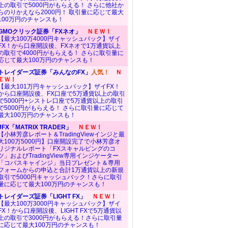
上の取引で5000円がもらえる！ さらに他社か
らのりかえなら2000円！ 取引量に応じて最大
100万円のチャンスも！
GMOクリック証券「FXネオ」
ＮＥＷ！
【最大100万4000円キャッシュバック】ザイ
FX！から口座開設後、FXネオで1万通貨以上
の取引で4000円がもらえる！ さらに取引量に
応じて最大100万円のチャンスも！
トレイダーズ証券「みんなのFX」
人気！
Ｎ
ＥＷ！
【最大101万円キャッシュバック】ザイFX！
から口座開設後、FX口座で5万通貨以上の取引
で5000円+シストレ口座で5万通貨以上の取引
で5000円がもらえる！ さらに取引量に応じて
最大100万円のチャンスも！
JFX「MATRIX TRADER」
ＮＥＷ！
【小林芳彦レポート＆TradingViewインジと最
大100万5000円】口座開設完了で小林芳彦オ
リジナルレポート「FXスキャルピングのコ
ツ」およびTradingView専用インジケーター
「コバスキャインジ」当日プレゼント＆専用
フォームからの申込と合計1万通貨以上の新規
取引で5000円キャッシュバック！さらに取引
量に応じて最大100万円のチャンスも！
トレイダーズ証券「LIGHT FX」
ＮＥＷ！
【最大100万3000円キャッシュバック】ザイ
FX！から口座開設後、LIGHT FXで5万通貨以
上の取引で3000円がもらえる！さらに取引量
に応じて最大100万円のチャンスも！