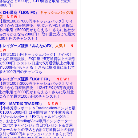
合格などで1000円、CFD開設と取引で最大
4000円！
ヒロセ通商「LION FX」
キャッシュバック増
額
ＮＥＷ！
【最大100万7000円キャッシュバック】ザイ
FX！から口座開設後、英ポンド/円1万通貨以
上の取引で5000円がもらえる！ さらに他社か
らのりかえなら2000円！ 取引量に応じて最大
100万円のチャンスも！
トレイダーズ証券「みんなのFX」
人気！
Ｎ
ＥＷ！
【最大101万円キャッシュバック】ザイFX！
から口座開設後、FX口座で5万通貨以上の取引
で5000円+シストレ口座で5万通貨以上の取引
で5000円がもらえる！ さらに取引量に応じて
最大100万円のチャンスも！
トレイダーズ証券「LIGHT FX」
ＮＥＷ！
【最大100万3000円キャッシュバック】ザイ
FX！から口座開設後、LIGHT FXで5万通貨以
上の取引で3000円がもらえる！さらに取引量
に応じて最大100万円のチャンスも！
JFX「MATRIX TRADER」
ＮＥＷ！
【小林芳彦レポート＆TradingViewインジと最
大100万5000円】口座開設完了で小林芳彦オ
リジナルレポート「FXスキャルピングのコ
ツ」およびTradingView専用インジケーター
「コバスキャインジ」当日プレゼント＆専用
フォームからの申込と合計1万通貨以上の新規
取引で5000円キャッシュバック！さらに取引