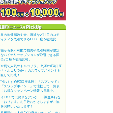
世界の株価指数や金、原油など注目のコモ
ディティを取引できるCFD口座を徹底比
較！
少額から取引可能で損失や取引時間が限定
的なバイナリーオプションが取引できる国
内全7口座を徹底比較。
高金利で人気のトルコリラ。 約30のFX口座
の「トルコリラ/円」のスワップポイントを
調査して比較！
MT4おすすめFX口座比較！「スプレッド」
や「スワップポイント」で比較して一覧表
に！お得なキャンペーン情報も掲載中。
ザイFX！では簡単なアンケート調査を行な
っております。お手数おかけしますがご協
力をお願いいたします！
毎月更新中！人気FX口座ランキング。 ラン