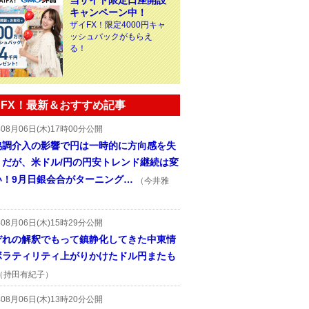
当サイト限定口座開設
キャンペーン中！
ザイFX！限定4000円キャ
ッシュバックがもらえ
る！
FX！最新＆おすすめ記事
年08月06日(木)17時00分公開
協調介入の影響で円は一時的に方向感を失
うだが、米ドル/円の円安トレンド継続は変
い！9月日銀会合がターニング…
（今井雅
年08月06日(木)15時29分公開
ぞれの解釈でもって鎮静化してきた中東情
ボラティリティ上がりかけたドル円またも
（持田有紀子）
年08月06日(木)13時20分公開