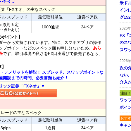
Xネオ」
米ドル
証券「FXネオ」の主なスペック
インに
ドル スプレッド
最低取引単位
通貨ペア数
グ15
ips原則固定
1000通貨
24ペア
2026
7時・例外あり)
FX「
めポイント】
ダーから支持されています。特に、スマホアプリの操作
のス
ップポイントなどのスペック面も申し分ないため、
あら
スワ
座
です。取引環境の良さをFX口座選びで優先するなら、
2026
事】
次の
ト・デメリットを解説！ スプレッド、スワップポイントな
ない。
座開設までの時間、必要書類も紹介！
介入
リック証券「FXネオ」▼
注目！
ワッ
ポイ
FXトレードの主なスペック
おすす
ドル スプレッド
最低取引単位
通貨ペア数
キャ
.3pips
1通貨
34ペア