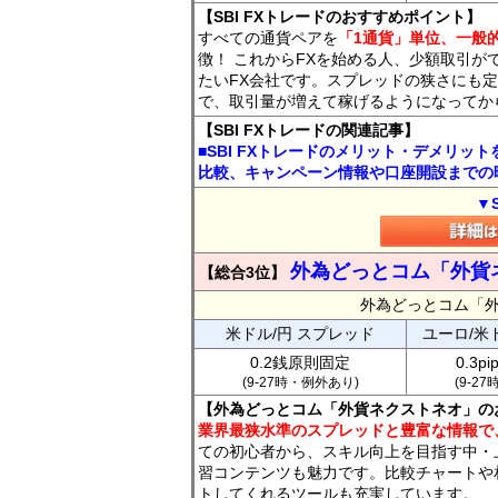
【SBI FXトレードのおすすめポイント】
すべての通貨ペアを
「1通貨」単位、一般的
徴！ これからFXを始める人、少額取引が
たいFX会社です。スプレッドの狭さにも定
で、取引量が増えて稼げるようになってか
【SBI FXトレードの関連記事】
■SBI FXトレードのメリット・デメリッ
比較、キャンペーン情報や口座開設までの
▼
外為どっとコム「外貨
【総合3位】
外為どっとコム「
米ドル/円 スプレッド
ユーロ/米
0.2銭原則固定
0.3p
(9-27時・例外あり)
(9-2
【外為どっとコム「外貨ネクストネオ」の
業界最狭水準のスプレッドと豊富な情報で
ての初心者から、スキル向上を目指す中・
習コンテンツも魅力です。比較チャートや
トしてくれるツールも充実しています。