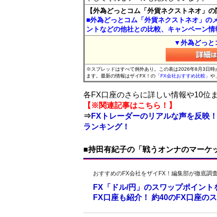
【外為どっとコム「外貨ネクストネオ」の
■外為どっとコム「外貨ネクストネオ」の
ントなどの他社との比較、キャンペーン情
▼外為どっと
※スプレッドはすべて例外あり。この表は2026年8月3日
ます。最新の情報はザイFX！の
「FX会社おすすめ比較」
や
各FX口座のさらに詳しい情報や10
【※関連記事はこちら！】
⇒
FXトレーダーのリアルな声を反映！
ランキング！
■持田有紀子の「戦うオンナのマーケ
おすすめのFX会社をザイFX！編集部が徹底調
FX「ドル/円」のスワップポイン
FX口座も紹介！ 約40のFX口座