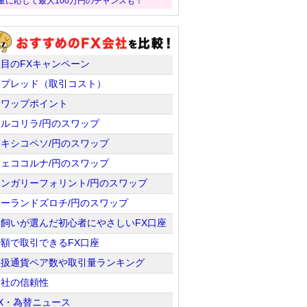
量に応じて最大100万円のチャンスも！
注目のFXキャンペーン
スプレッド（取引コスト）
スワップポイント
トルコリラ/円のスワップ
メキシコペソ/円のスワップ
チェココルナ/円のスワップ
ハンガリーフォリント/円のスワップ
ポーランドズロチ/円のスワップ
羊飼いが選んだ初心者にやさしいFX口座
少額で取引できるFX口座
取扱通貨ペア数や取引量ランキング
会社の信頼性
X・為替ニュース