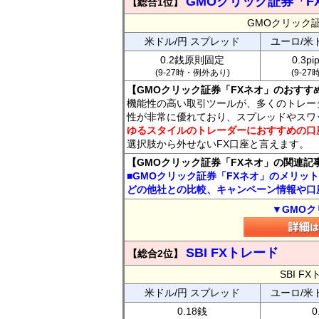
GMOクリック証券「F
【総合1位】
GMOクリック
米ドル/円 スプレッド
ユーロ/米
0.2銭原則固定
0.3p
(9-27時・例外あり)
(9-2
【GMOクリック証券「FXネオ」のおすす
機能性の高い取引ツールが、多くのトレー
性が非常に優れており、スプレッドやスワ
ゆるスタイルのトレーダーにおすすめの口
選択肢から外せないFX口座と言えます。
【GMOクリック証券「FXネオ」の関連記
■GMOクリック証券「FXネオ」のメリッ
どの他社との比較、キャンペーン情報や口
▼GMOク
SBI FXトレード
【総合2位】
SBI 
米ドル/円 スプレッド
ユーロ/米
0.18銭
0