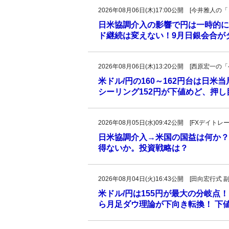
2026年08月06日(木)17:00公開 [今井雅
日米協調介入の影響で円は一時的に
ド継続は変えない！9月日銀会合が
2026年08月06日(木)13:20公開 [西原宏
米ドル/円の160～162円台は日米
シーリング152円が下値めど、押
2026年08月05日(水)09:42公開 [FXデイ
日米協調介入→米国の国益は何か？
得ないか。投資戦略は？
2026年08月04日(火)16:43公開 [田向宏行式 
米ドル/円は155円が最大の分岐点！
ら月足ダウ理論が下向き転換！ 下値