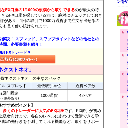
ンを
なFX口座の1/1000の規模から取引できる
のが最大の特
できるFX口座を探している方は、絶対にチェックしておき
評があり、1回の取引で1000万通貨まで注文が出せるの
らも長く使い続けられます。
トを解説！ スプレッド、スワップポイントなどの他社との
時間、必要書類も紹介！
SBI FXトレード▼
ネクストネオ」
外貨ネクストネオ」の主なスペック
ドル スプレッド
最低取引単位
通貨ペア数
ips原則固定
1000通貨
42ペア
7時・例外あり)
おすすめポイント】
、多くのトレーダーに人気のFX口座
です。FX取引が初め
上級者向けまで、各自のレベルにあわせて受講できる学
相場の先行きを予測してくれる機能など、取引をサポー