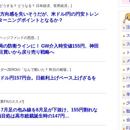
人の「どうする？ どうなる？ 日本経済、世界経済」]
方向感を失いそうだが、米ドル/円の円安トレン
ターニングポイントとなるか？
一の「ヘッジファンドの思惑」]
当局の防衛ラインに！ GW介入時安値155円、神田
し目買いから戻り売り戦略へ
トレーダーZEROの「なんで動いた？ 昨日の相場」]
ドル円157円台。日銀利上げペース上げざるを
副業FXのススメ!]
 7月足の包み線を8月足が下抜け、155円割れな
目処は高市総裁誕生時の147円…
F