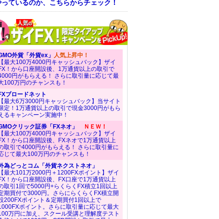
やっているのか、こちらからチェック！
GMO外貨「外貨ex」
人気上昇中！
【最大100万4000円キャッシュバック】ザイ
FX！から口座開設後、1万通貨以上の取引で
4000円がもらえる！ さらに取引量に応じて最
大100万円のチャンスも！
FXブロードネット
【最大6万3000円キャッシュバック】当サイト
限定！1万通貨以上の取引で現金3000円がもら
えるキャンペーン実施中！
GMOクリック証券「FXネオ」
ＮＥＷ！
【最大100万4000円キャッシュバック】ザイ
FX！から口座開設後、FXネオで1万通貨以上
の取引で4000円がもらえる！ さらに取引量に
応じて最大100万円のチャンスも！
外為どっとコム「外貨ネクストネオ」
【最大101万2000円＋1200FXポイント】ザイ
FX！から口座開設後、FX口座で1万通貨以上
の取引1回で5000円+らくらくFX積立1回以上
定期買付で3000円。さらにらくらくFX積立開
設200FXポイント＆定期買付1回以上で
1000FXポイント。さらに取引量に応じて最大
100万円に加え、スクール受講と理解度テスト