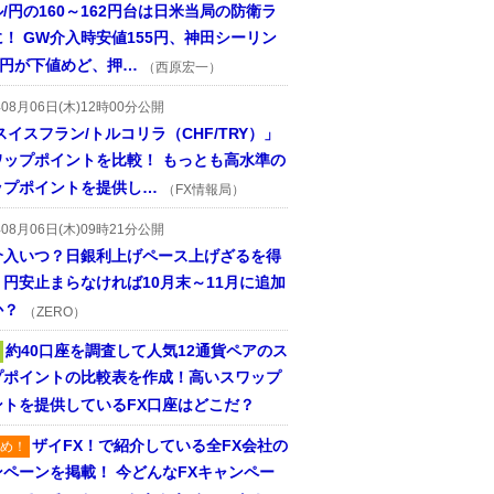
/円の160～162円台は日米当局の防衛ラ
！ GW介入時安値155円、神田シーリン
2円が下値めど、押…
（西原宏一）
年08月06日(木)12時00分公開
スイスフラン/トルコリラ（CHF/TRY）」
ワップポイントを比較！ もっとも高水準の
ップポイントを提供し…
（FX情報局）
年08月06日(木)09時21分公開
介入いつ？日銀利上げペース上げざるを得
円安止まらなければ10月末～11月に追加
か？
（ZERO）
約40口座を調査して人気12通貨ペアのス
プポイントの比較表を作成！高いスワップ
ントを提供しているFX口座はどこだ？
ザイFX！で紹介している全FX会社の
め！
ンペーンを掲載！ 今どんなFXキャンペー