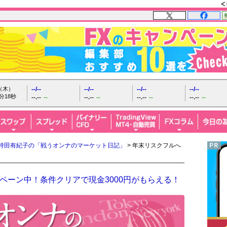
日（木）
--/--
--/--
--/--
--/--
分19秒
--.--
--
--.--
--
--.--
--
--.--
--
持田有紀子の「戦うオンナのマーケット日記」
> 年末リスクフルへ
ペーン中！条件クリアで現金3000円がもらえる！