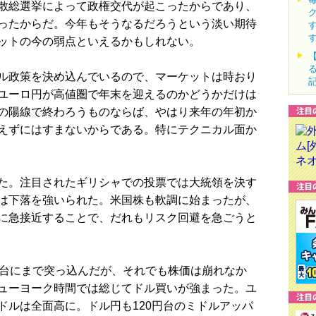
散総選挙によって政権交代が起こったからであり、
ったからだ。今年もそうなるだろうという淡い期待
ットの今の弱点といえるかもしれない。
ル政策を決め込んでいるので、マーケットは時おり
ユーロ円が高値圏で年末を迎えるのかどうかだけは
の陽線で終わろうものならば、やはり来年の年初か
えずにはすまないからである。特にテクニカル面か
た。注目されたギリシャでの投票では大統領を決す
は下落を強いられた。米国株も軟調に始まったが、
に急接近することで、だれもリスク回避を急ごうと
台にまで突っ込んだが、それでも株価は崩れなか
ューヨーク時間では総じてドル買いが強まった。ユ
ドルは全面高に。ドル円も120円台のミドルアッパ