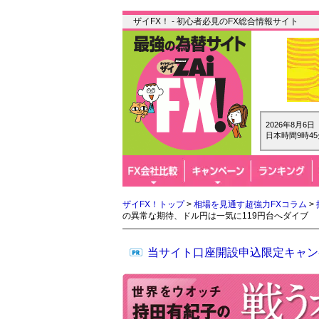
ザイFX！ - 初心者必見のFX総合情報サイト
2026年8月6
日本時間9時45
ザイFX！トップ
>
相場を見通す超強力FXコラム
>
の異常な期待、ドル円は一気に119円台へダイブ
当サイト口座開設申込限定キャン