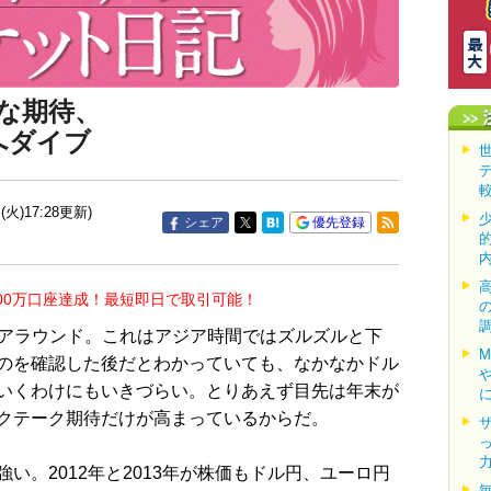
な期待、
へダイブ
(火)17:28更新)
シェア
優先登録
00万口座達成！最短即日で取引可能！
0アラウンド。これはアジア時間ではズルズルと下
のを確認した後だとわかっていても、なかなかドル
いくわけにもいきづらい。とりあえず目先は年末が
クテーク期待だけが高まっているからだ。
。2012年と2013年が株価もドル円、ユーロ円