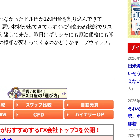
なかったドル円が120円台を割り込んできて、
る。悪い材料が出てきてもすぐに何食わぬ状態でリス
り返して来た。昨日はギリシャにも原油価格にも米
の様相が変わってくるのかどうかキープウィッチ。
ザイ
2026
日米
いそ
えな
人）
2026
それ
勢、
膠着
読者がおすすめするFX会社トップ3を公開！
2026