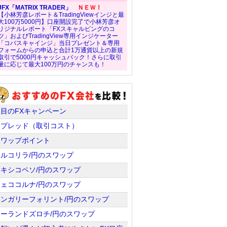
JFX「MATRIX TRADER」
ＮＥＷ！
【小林芳彦レポート＆TradingViewインジと最
大100万5000円】口座開設完了で小林芳彦オ
リジナルレポート「FXスキャルピングのコ
ツ」およびTradingView専用インジケーター
「コバスキャインジ」当日プレゼント＆専用
フォームからの申込と合計1万通貨以上の新規
取引で5000円キャッシュバック！さらに取引
量に応じて最大100万円のチャンスも！
注目のFXキャンペーン
スプレッド（取引コスト）
スワップポイント
トルコリラ/円のスワップ
メキシコペソ/円のスワップ
チェココルナ/円のスワップ
ハンガリーフォリント/円のスワップ
ポーランドズロチ/円のスワップ