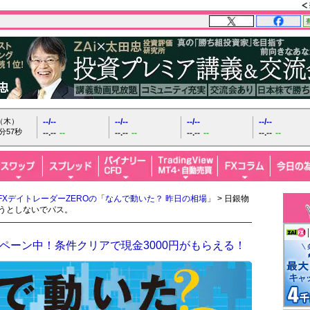
日（木）
--/--
--/--
--/--
--/--
分58秒
--.--
--
--.--
--
--.--
--
--.--
--
FXデイトレーダーZEROの「なんで動いた？ 昨日の相場」
> 日銀物
ろうとしないでパス。
ペーン中！条件クリアで現金3000円がもらえる！