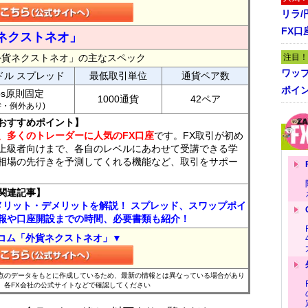
リラ
FX口
ネクストネオ」
外貨ネクストネオ」の主なスペック
注目！
ワッ
ドル スプレッド
最低取引単位
通貨ペア数
ポイ
ips原則固定
1000通貨
42ペア
7時・例外あり)
おすすめポイント】
、多くのトレーダーに人気のFX口座
です。FX取引が初め
上級者向けまで、各自のレベルにあわせて受講できる学
相場の先行きを予測してくれる機能など、取引をサポー
関連記事】
メリット・デメリットを解説！ スプレッド、スワップポイ
報や口座開設までの時間、必要書類も紹介！
コム「外貨ネクストネオ」▼
時点のデータをもとに作成しているため、最新の情報とは異なっている場合があり
、各FX会社の公式サイトなどで確認してください