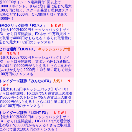
設200FXポイント＆定期買付1回以上で
1000FXポイント。さらに取引量に応じて最大
100万円に加え、スクール受講と理解度テスト
合格などで1000円、CFD開設と取引で最大
4000円！
GMOクリック証券「FXネオ」
ＮＥＷ！
【最大100万4000円キャッシュバック】ザイ
FX！から口座開設後、FXネオで1万通貨以上
の取引で4000円がもらえる！ さらに取引量に
応じて最大100万円のチャンスも！
ヒロセ通商「LION FX」
キャッシュバック増
額
ＮＥＷ！
【最大100万7000円キャッシュバック】ザイ
FX！から口座開設後、英ポンド/円1万通貨以
上の取引で5000円がもらえる！ さらに他社か
らのりかえなら2000円！ 取引量に応じて最大
100万円のチャンスも！
トレイダーズ証券「みんなのFX」
人気！
Ｎ
ＥＷ！
【最大101万円キャッシュバック】ザイFX！
から口座開設後、FX口座で5万通貨以上の取引
で5000円+シストレ口座で5万通貨以上の取引
で5000円がもらえる！ さらに取引量に応じて
最大100万円のチャンスも！
トレイダーズ証券「LIGHT FX」
ＮＥＷ！
【最大100万3000円キャッシュバック】ザイ
FX！から口座開設後、LIGHT FXで5万通貨以
上の取引で3000円がもらえる！さらに取引量
に応じて最大100万円のチャンスも！