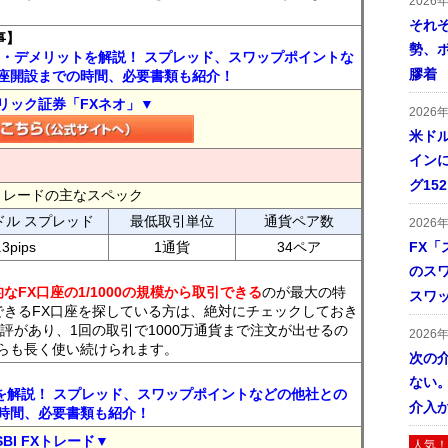
2026
それ
事】
勢、
ト・デメリットを解説！ スプレッド、スワップポイントな
膠着
座開設までの時間、必要書類も紹介！
リック証券「FXネオ」▼
2026
米ドル
インに
グ15
FXトレードの主なスペック
ドル スプレッド
最低取引単位
通貨ペア数
2026
.3pips
1通貨
34ペア
FX「
のス
なFX口座の1/1000の規模から取引できる
のが最大の特
スワ
できるFX口座を探している方は、絶対にチェックしておき
評があり、1回の取引で1000万通貨まで注文が出せるの
2026
らも長く使い続けられます。
次の
ない。
トを解説！ スプレッド、スワップポイントなどの他社との
介入
時間、必要書類も紹介！
SBI FXトレード▼
人気！