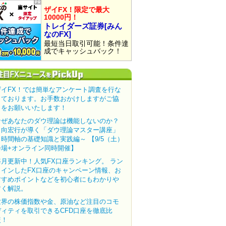
ザイFX！限定で最大
10000円！
トレイダーズ証券[みん
なのFX]
最短当日取引可能！条件達
成でキャッシュバック！
ザイFX！では簡単なアンケート調査を行な
っております。お手数おかけしますがご協
力をお願いいたします！
なぜあなたのダウ理論は機能しないのか？
田向宏行が導く「ダウ理論マスター講座」
～時間軸の基礎知識と実践編～ 【9/5（土）
会場+オンライン同時開催】
毎月更新中！人気FX口座ランキング。 ラン
クインしたFX口座のキャンペーン情報、お
すすめポイントなどを初心者にもわかりや
すく解説。
世界の株価指数や金、原油など注目のコモ
ディティを取引できるCFD口座を徹底比
較！