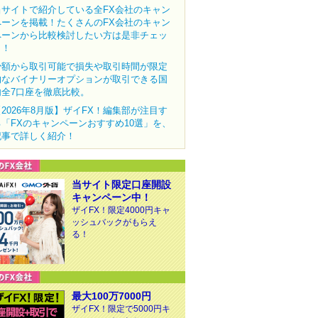
当サイトで紹介している全FX会社のキャン
ペーンを掲載！たくさんのFX会社のキャン
ペーンから比較検討したい方は是非チェッ
ク！
少額から取引可能で損失や取引時間が限定
的なバイナリーオプションが取引できる国
内全7口座を徹底比較。
【2026年8月版】ザイFX！編集部が注目す
る「FXのキャンペーンおすすめ10選」を、
記事で詳しく紹介！
当サイト限定口座開設
キャンペーン中！
ザイFX！限定4000円キャ
ッシュバックがもらえ
る！
最大100万7000円
ザイFX！限定で5000円キ