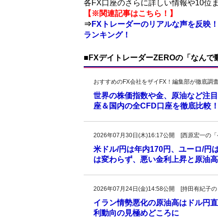
各FX口座のさらに詳しい情報や10
【※関連記事はこちら！】
⇒
FXトレーダーのリアルな声を反映！
ランキング！
■FXデイトレーダーZEROの「なん
おすすめのFX会社をザイFX！編集部が徹底調
世界の株価指数や金、原油など注目
座＆国内の全CFD口座を徹底比較
2026年07月30日(木)16:17公開 [西原宏
米ドル/円は年内170円、ユーロ/円
は変わらず、悪い金利上昇と原油高、
2026年07月24日(金)14:58公開 [持田有
イラン情勢悪化の原油高はドル円直
利動向の見極めどころに