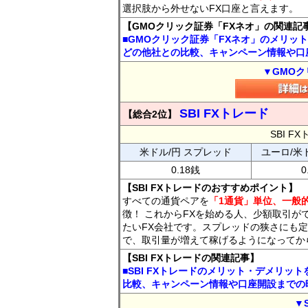
選択肢から外せないFX口座と言えます。
【GMOクリック証券「FXネオ」の関連記
■GMOクリック証券「FXネオ」のメリッ
どの他社との比較、キャンペーン情報や口
▼GMOク
SBI FXトレード
【総合2位】
SBI 
米ドル/円 スプレッド
ユーロ/米
0.18銭
0
【SBI FXトレードのおすすめポイント】
すべての通貨ペアを
「1通貨」単位、一般的
徴！ これからFXを始める人、少額取引が
たいFX会社です。スプレッドの狭さにも定
で、取引量が増えて稼げるようになってか
【SBI FXトレードの関連記事】
■SBI FXトレードのメリット・デメリッ
比較、キャンペーン情報や口座開設までの
▼