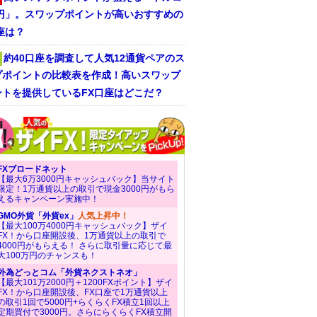
/円」。スワップポイントが高いおすすめの
座は？
約40口座を調査して人気12通貨ペアのス
プポイントの比較表を作成！高いスワップ
ントを提供しているFX口座はどこだ？
FXブロードネット
【最大6万3000円キャッシュバック】当サイト
限定！1万通貨以上の取引で現金3000円がもら
えるキャンペーン実施中！
GMO外貨「外貨ex」
人気上昇中！
【最大100万4000円キャッシュバック】ザイ
FX！から口座開設後、1万通貨以上の取引で
4000円がもらえる！ さらに取引量に応じて最
大100万円のチャンスも！
外為どっとコム「外貨ネクストネオ」
【最大101万2000円＋1200FXポイント】ザイ
FX！から口座開設後、FX口座で1万通貨以上
の取引1回で5000円+らくらくFX積立1回以上
定期買付で3000円。さらにらくらくFX積立開