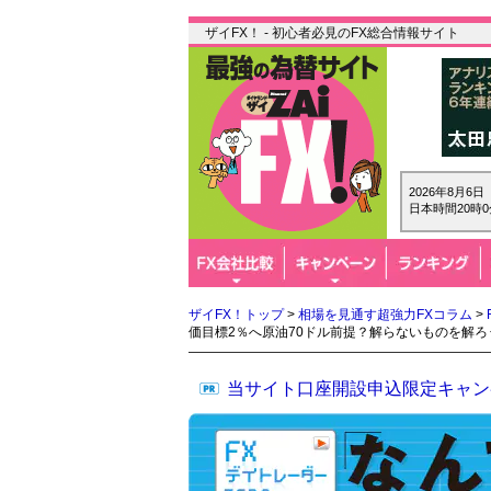
ザイFX！ - 初心者必見のFX総合情報サイト
2026年8月6
日本時間20時0
ザイFX！トップ
>
相場を見通す超強力FXコラム
>
価目標2％へ原油70ドル前提？解らないものを解
当サイト口座開設申込限定キャン