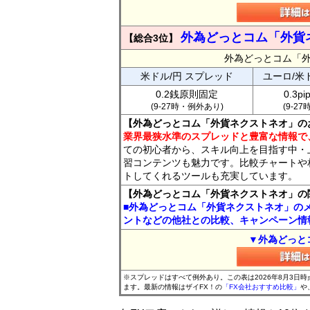
外為どっとコム「外貨
【総合3位】
外為どっとコム「
米ドル/円 スプレッド
ユーロ/米
0.2銭原則固定
0.3p
(9-27時・例外あり)
(9-2
【外為どっとコム「外貨ネクストネオ」の
業界最狭水準のスプレッドと豊富な情報で
ての初心者から、スキル向上を目指す中・
習コンテンツも魅力です。比較チャートや
トしてくれるツールも充実しています。
【外為どっとコム「外貨ネクストネオ」の
■外為どっとコム「外貨ネクストネオ」の
ントなどの他社との比較、キャンペーン情
▼外為どっと
※スプレッドはすべて例外あり。この表は2026年8月3日
ます。最新の情報はザイFX！の
「FX会社おすすめ比較」
や