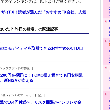
位までの全ランキングは、以下よりご覧ください。
 ザイFX！読者が選んだ「おすすめFX会社」人気
で動いた？ 昨日の相場」の関連記事
査！
のコモディティを取引できるおすすめのCFD口
！
一の「ヘッジファンドの思惑」]
は200円を視野に！ FOMC据え置きでも円安構造
新NISAが支える
紀子の「戦うオンナのマーケット日記」]
撃で164円付近へ、リスク回避かインフレか金