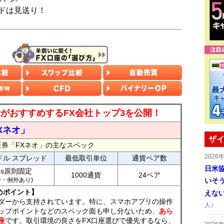
ドは見送り！
読者がおすすめするFX会社トップ3を公開！
Xネオ」
ザイ
証券「FXネオ」の主なスペック
2026
ドル スプレッド
最低取引単位
通貨ペア数
日米
ips原則固定
1000通貨
24ペア
7時・例外あり)
いそ
めポイント】
えな
ダーから支持されています。特に、スマホアプリの操作
人）
ップポイントなどのスペック面も申し分ないため、
あら
座
です。取引環境の良さをFX口座選びで優先するなら、