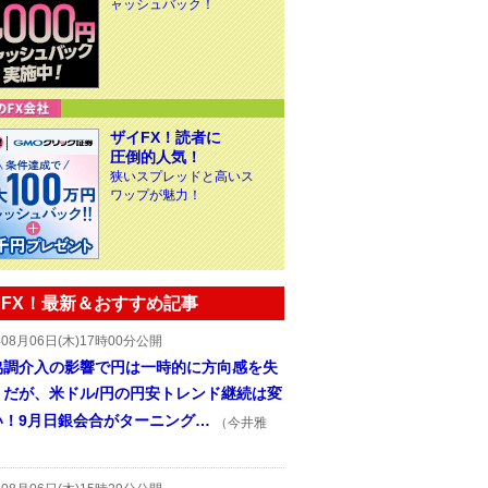
ャッシュバック！
ザイFX！読者に
圧倒的人気！
狭いスプレッドと高いス
ワップが魅力！
FX！最新＆おすすめ記事
年08月06日(木)17時00分公開
協調介入の影響で円は一時的に方向感を失
うだが、米ドル/円の円安トレンド継続は変
い！9月日銀会合がターニング…
（今井雅