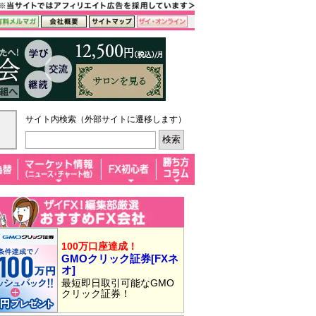
サイト内検索（外部サイトに遷移します）
100万口座達成！
GMOクリック証券[FXネ
オ]
最短即日取引可能なGMO
クリック証券！