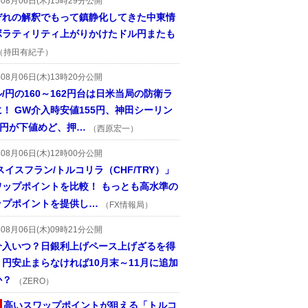
年08月06日(木)15時29分公開
ぞれの解釈でもって鎮静化してきた中東情
ボラティリティ上がりかけたドル円またも
（持田有紀子）
年08月06日(木)13時20分公開
/円の160～162円台は日米当局の防衛ラ
！ GW介入時安値155円、神田シーリン
2円が下値めど、押…
（西原宏一）
年08月06日(木)12時00分公開
スイスフラン/トルコリラ（CHF/TRY）」
ワップポイントを比較！ もっとも高水準の
ップポイントを提供し…
（FX情報局）
年08月06日(木)09時21分公開
介入いつ？日銀利上げペース上げざるを得
円安止まらなければ10月末～11月に追加
か？
（ZERO）
高いスワップポイントが狙える「トルコ