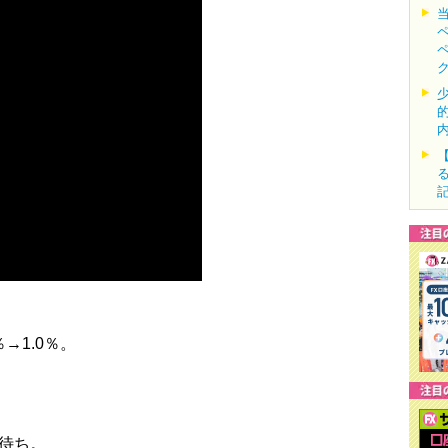
→1.0％。
。
待ち。