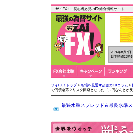
ザイFX！ - 初心者必見のFX総合情報サイト
2026年8月7
日本時間23時1
ザイFX！トップ
>
相場を見通す超強力FXコラム
>
で円債急落？リスク回避となったドル円なんとか反
最狭水準スプレッド＆最良水準スワ