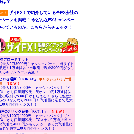
座は？
ザイFX！で紹介している全FX会社の
め！
ンペーンを掲載！ 今どんなFXキャンペー
やっているのか、こちらからチェック！
FXブロードネット
【最大6万3000円キャッシュバック】当サイト
限定！1万通貨以上の取引で現金3000円がもら
えるキャンペーン実施中！
ヒロセ通商「LION FX」
キャッシュバック増
額
ＮＥＷ！
【最大100万7000円キャッシュバック】ザイ
FX！から口座開設後、英ポンド/円1万通貨以
上の取引で5000円がもらえる！ さらに他社か
らのりかえなら2000円！ 取引量に応じて最大
100万円のチャンスも！
GMOクリック証券「FXネオ」
ＮＥＷ！
【最大100万4000円キャッシュバック】ザイ
FX！から口座開設後、FXネオで1万通貨以上
の取引で4000円がもらえる！ さらに取引量に
応じて最大100万円のチャンスも！