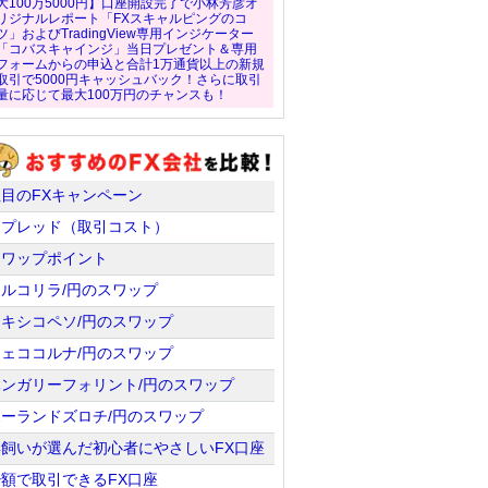
大100万5000円】口座開設完了で小林芳彦オ
リジナルレポート「FXスキャルピングのコ
ツ」およびTradingView専用インジケーター
「コバスキャインジ」当日プレゼント＆専用
フォームからの申込と合計1万通貨以上の新規
取引で5000円キャッシュバック！さらに取引
量に応じて最大100万円のチャンスも！
注目のFXキャンペーン
スプレッド（取引コスト）
スワップポイント
トルコリラ/円のスワップ
メキシコペソ/円のスワップ
チェココルナ/円のスワップ
ハンガリーフォリント/円のスワップ
ポーランドズロチ/円のスワップ
羊飼いが選んだ初心者にやさしいFX口座
少額で取引できるFX口座