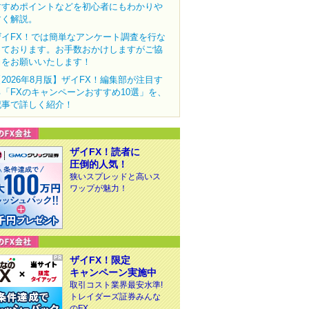
すすめポイントなどを初心者にもわかりや
すく解説。
ザイFX！では簡単なアンケート調査を行な
っております。お手数おかけしますがご協
力をお願いいたします！
【2026年8月版】ザイFX！編集部が注目す
る「FXのキャンペーンおすすめ10選」を、
記事で詳しく紹介！
ザイFX！読者に
圧倒的人気！
狭いスプレッドと高いス
ワップが魅力！
ザイFX！限定
キャンペーン実施中
取引コスト業界最安水準!
トレイダーズ証券みんな
のFX