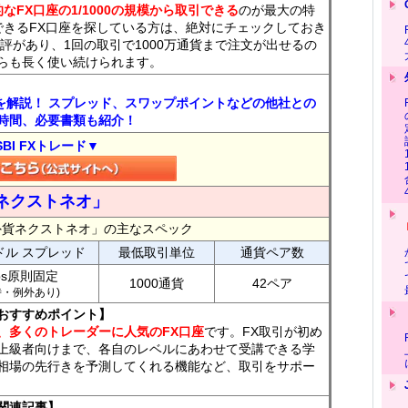
なFX口座の1/1000の規模から取引できる
のが最大の特
できるFX口座を探している方は、絶対にチェックしておき
評があり、1回の取引で1000万通貨まで注文が出せるの
らも長く使い続けられます。
トを解説！ スプレッド、スワップポイントなどの他社との
時間、必要書類も紹介！
SBI FXトレード▼
ネクストネオ」
外貨ネクストネオ」の主なスペック
ドル スプレッド
最低取引単位
通貨ペア数
ips原則固定
1000通貨
42ペア
7時・例外あり)
おすすめポイント】
、多くのトレーダーに人気のFX口座
です。FX取引が初め
上級者向けまで、各自のレベルにあわせて受講できる学
相場の先行きを予測してくれる機能など、取引をサポー
関連記事】