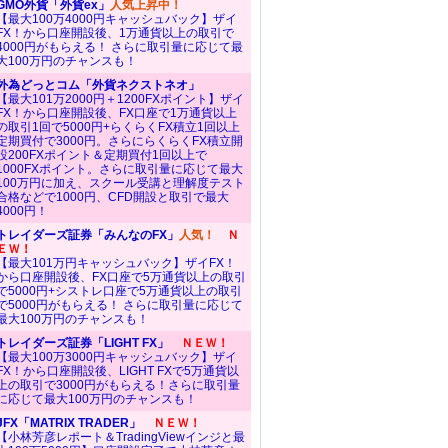
GMO外貨「外貨ex」
人気上昇中！
【最大100万4000円キャッシュバック】ザイ
FX！から口座開設後、1万通貨以上の取引で
4000円がもらえる！ さらに取引量に応じて最
大100万円のチャンスも！
外為どっとコム「外貨ネクストネオ」
【最大101万2000円＋1200FXポイント】ザイ
FX！から口座開設後、FX口座で1万通貨以上
の取引1回で5000円+らくらくFX積立1回以上
定期買付で3000円。さらにらくらくFX積立開
設200FXポイント＆定期買付1回以上で
1000FXポイント。さらに取引量に応じて最大
100万円に加え、スクール受講と理解度テスト
合格などで1000円、CFD開設と取引で最大
4000円！
トレイダーズ証券「みんなのFX」
人気！
Ｎ
ＥＷ！
【最大101万円キャッシュバック】ザイFX！
から口座開設後、FX口座で5万通貨以上の取引
で5000円+シストレ口座で5万通貨以上の取引
で5000円がもらえる！ さらに取引量に応じて
最大100万円のチャンスも！
トレイダーズ証券「LIGHT FX」
ＮＥＷ！
【最大100万3000円キャッシュバック】ザイ
FX！から口座開設後、LIGHT FXで5万通貨以
上の取引で3000円がもらえる！さらに取引量
に応じて最大100万円のチャンスも！
JFX「MATRIX TRADER」
ＮＥＷ！
【小林芳彦レポート＆TradingViewインジと最