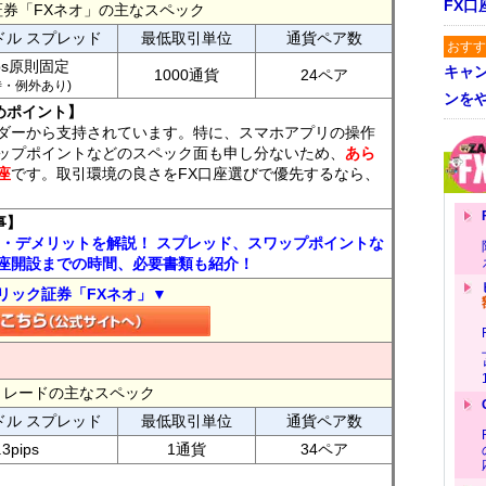
FX口
証券「FXネオ」の主なスペック
ドル スプレッド
最低取引単位
通貨ペア数
おすす
ips原則固定
キャ
1000通貨
24ペア
7時・例外あり)
ンを
めポイント】
ダーから支持されています。特に、スマホアプリの操作
ップポイントなどのスペック面も申し分ないため、
あら
座
です。取引環境の良さをFX口座選びで優先するなら、
事】
ト・デメリットを解説！ スプレッド、スワップポイントな
座開設までの時間、必要書類も紹介！
リック証券「FXネオ」▼
FXトレードの主なスペック
ドル スプレッド
最低取引単位
通貨ペア数
.3pips
1通貨
34ペア