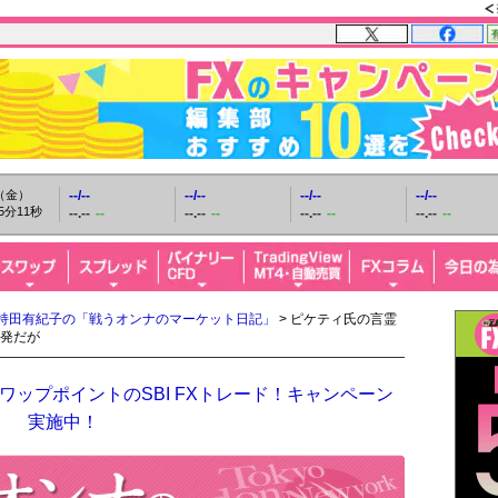
日（金）
--/--
--/--
--/--
--/--
5分12秒
--.--
--
--.--
--
--.--
--
--.--
--
持田有紀子の「戦うオンナのマーケット日記」
> ピケティ氏の言霊
発だが
ップポイントのSBI FXトレード！キャンペーン
実施中！