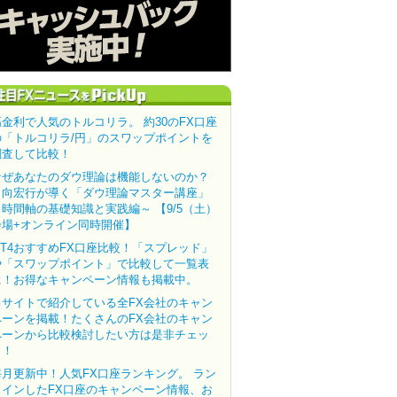
高金利で人気のトルコリラ。 約30のFX口座
の「トルコリラ/円」のスワップポイントを
調査して比較！
なぜあなたのダウ理論は機能しないのか？
田向宏行が導く「ダウ理論マスター講座」
～時間軸の基礎知識と実践編～ 【9/5（土）
会場+オンライン同時開催】
MT4おすすめFX口座比較！「スプレッド」
や「スワップポイント」で比較して一覧表
に！お得なキャンペーン情報も掲載中。
当サイトで紹介している全FX会社のキャン
ペーンを掲載！たくさんのFX会社のキャン
ペーンから比較検討したい方は是非チェッ
ク！
毎月更新中！人気FX口座ランキング。 ラン
クインしたFX口座のキャンペーン情報、お