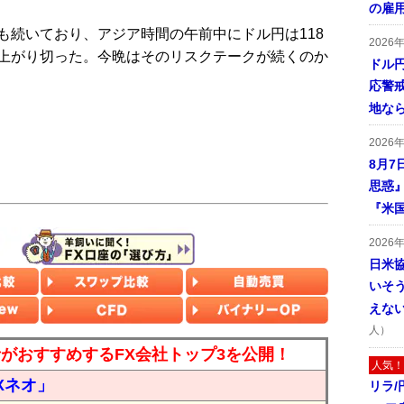
の雇
続いており、アジア時間の午前中にドル円は118
2026
上がり切った。今晩はそのリスクテークが続くのか
ドル
応警
地な
2026
8月7
思惑
『米
2026
日米
いそ
えな
人）
読者がおすすめするFX会社トップ3を公開！
人気！
Xネオ」
リラ