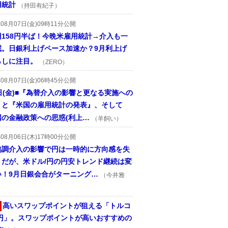
用統計
（持田有紀子）
年08月07日(金)09時11分公開
円158円半ば！今晩米雇用統計→介入も一
戒。日銀利上げペース加速か？9月利上げ
らしに注目。
（ZERO）
年08月07日(金)06時45分公開
日(金)■『為替介入の影響と更なる実施への
』と『米国の雇用統計の発表』、そして
国の金融政策への思惑(利上…
（羊飼い）
年08月06日(木)17時00分公開
協調介入の影響で円は一時的に方向感を失
うだが、米ドル/円の円安トレンド継続は変
い！9月日銀会合がターニング…
（今井雅
高いスワップポイントが狙える「トルコ
/円」。スワップポイントが高いおすすめの