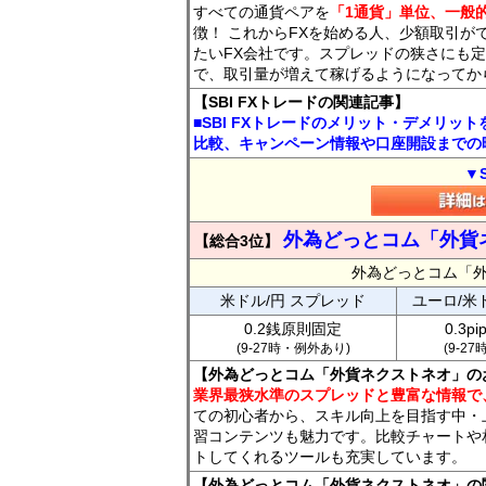
すべての通貨ペアを
「1通貨」単位、一般的
徴！ これからFXを始める人、少額取引が
たいFX会社です。スプレッドの狭さにも定
で、取引量が増えて稼げるようになってか
【SBI FXトレードの関連記事】
■SBI FXトレードのメリット・デメリッ
比較、キャンペーン情報や口座開設までの
▼
外為どっとコム「外貨
【総合3位】
外為どっとコム「
米ドル/円 スプレッド
ユーロ/米
0.2銭原則固定
0.3p
(9-27時・例外あり)
(9-2
【外為どっとコム「外貨ネクストネオ」の
業界最狭水準のスプレッドと豊富な情報で
ての初心者から、スキル向上を目指す中・
習コンテンツも魅力です。比較チャートや
トしてくれるツールも充実しています。
【外為どっとコム「外貨ネクストネオ」の