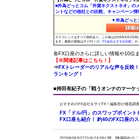
■外為どっとコム「外貨ネクストネオ」の
ントなどの他社との比較、キャンペーン情
▼外為どっと
※スプレッドはすべて例外あり。この表は2026年8月3日
ます。最新の情報はザイFX！の
「FX会社おすすめ比較」
や
各FX口座のさらに詳しい情報や10
【※関連記事はこちら！】
⇒
FXトレーダーのリアルな声を反映！
ランキング！
■持田有紀子の「戦うオンナのマーケ
おすすめのFX会社をザイFX！編集部が徹底調
FX「ドル/円」のスワップポイン
FX口座も紹介！ 約40のFX口座
2026年08月07日(金)18:09公開 [陳満咲