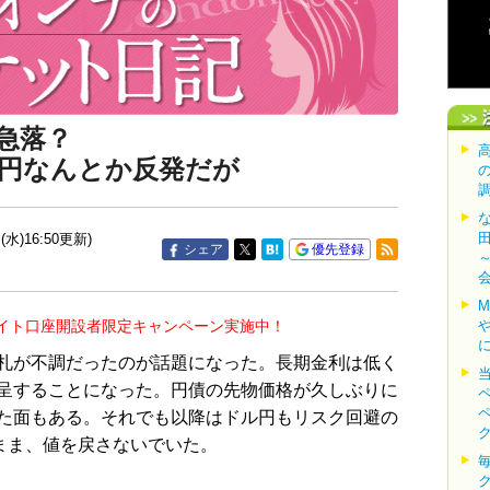
急落？
円なんとか反発だが
(水)16:50更新)
シェア
優先登録
イト口座開設者限定キャンペーン実施中！
札が不調だったのが話題になった。長期金利は低く
呈することになった。円債の先物価格が久しぶりに
た面もある。それでも以降はドル円もリスク回避の
まま、値を戻さないでいた。