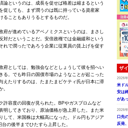
済論というのは、成長を促せば格差は縮まるという
を促しても、まず潤うのは既に持っている資産家
けることもありうるとするものだ。
政府が進めているアベノミクスというのは、まさし
反対だということだ。安倍政権では金融緩和という
それで潤ったであろう企業に従業員の賃上げを促す
政府としては、勉強会などとしょうして彼を招へい
ザイ
きる。でも昨日の国債市場のようなことが起こった
2026
与えたりするのは、たまたまピケティ氏が日本に滞
米ドル
か。
安は終
があ
許容度の回復が見られた。BPやガスプロムなど
表明してきており、原油価格が急上昇した。また米
2026
口先
りして、米国株は大幅高になった。ドル円もアジア
反発
7円台の後半までひたすら上昇した。