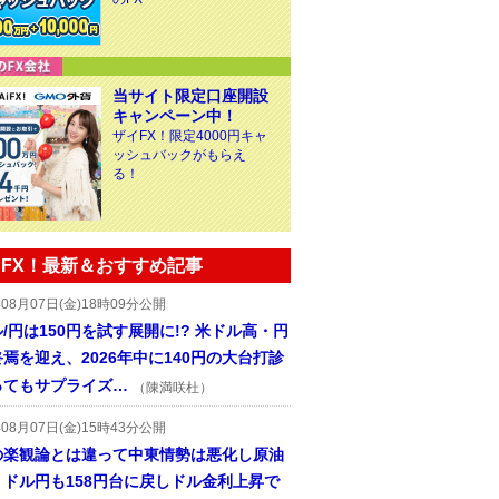
当サイト限定口座開設
キャンペーン中！
ザイFX！限定4000円キャ
ッシュバックがもらえ
る！
FX！最新＆おすすめ記事
年08月07日(金)18時09分公開
/円は150円を試す展開に!? 米ドル高・円
焉を迎え、2026年中に140円の大台打診
ってもサプライズ…
（陳満咲杜）
年08月07日(金)15時43分公開
の楽観論とは違って中東情勢は悪化し原油
、ドル円も158円台に戻しドル金利上昇で