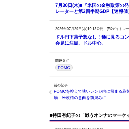
7月30日(木)■『米国の金融政策
レーターと第2四半期GDP【速報
2026年07月29日(水)10:13公開 [FXデイ
ドル円下落予想なし！稀に見るコン
会見に注目。ドル中心。
関連タグ
FOMC
前の記事
FOMCを控えて狭いレンジ内に留まる為
場、米政権の意向を前屈みに…
■持田有紀子の「戦うオンナのマーケ