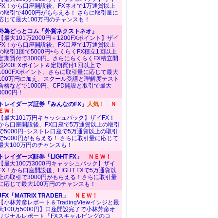
FX！から口座開設後、FXネオで1万通貨以上
の取引で4000円がもらえる！ さらに取引量に
応じて最大100万円のチャンスも！
外為どっとコム「外貨ネクストネオ」
【最大101万2000円＋1200FXポイント】ザイ
FX！から口座開設後、FX口座で1万通貨以上
の取引1回で5000円+らくらくFX積立1回以上
定期買付で3000円。さらにらくらくFX積立開
設200FXポイント＆定期買付1回以上で
1000FXポイント。さらに取引量に応じて最大
100万円に加え、スクール受講と理解度テスト
合格などで1000円、CFD開設と取引で最大
4000円！
トレイダーズ証券「みんなのFX」
人気！
Ｎ
ＥＷ！
【最大101万円キャッシュバック】ザイFX！
から口座開設後、FX口座で5万通貨以上の取引
で5000円+シストレ口座で5万通貨以上の取引
で5000円がもらえる！ さらに取引量に応じて
最大100万円のチャンスも！
トレイダーズ証券「LIGHT FX」
ＮＥＷ！
【最大100万3000円キャッシュバック】ザイ
FX！から口座開設後、LIGHT FXで5万通貨以
上の取引で3000円がもらえる！さらに取引量
に応じて最大100万円のチャンスも！
JFX「MATRIX TRADER」
ＮＥＷ！
【小林芳彦レポート＆TradingViewインジと最
大100万5000円】口座開設完了で小林芳彦オ
リジナルレポート「FXスキャルピングのコ