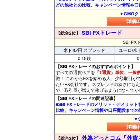
どの他社との比較、キャンペーン情報や口
▼GMOク
SBI FXトレード
【総合2位】
SBI 
米ドル/円 スプレッド
ユーロ/米
0.18銭
0
【SBI FXトレードのおすすめポイント】
すべての通貨ペアを
「1通貨」単位、一般的
徴！ これからFXを始める人、少額取引が
たいFX会社です。スプレッドの狭さにも定
で、取引量が増えて稼げるようになってか
【SBI FXトレードの関連記事】
■SBI FXトレードのメリット・デメリッ
比較、キャンペーン情報や口座開設までの
▼
外為どっとコム「外貨
【総合3位】