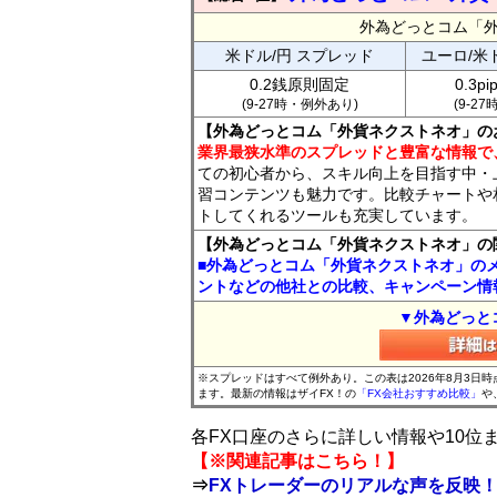
外為どっとコム「
米ドル/円 スプレッド
ユーロ/米
0.2銭原則固定
0.3p
(9-27時・例外あり)
(9-2
【外為どっとコム「外貨ネクストネオ」の
業界最狭水準のスプレッドと豊富な情報で
ての初心者から、スキル向上を目指す中・
習コンテンツも魅力です。比較チャートや
トしてくれるツールも充実しています。
【外為どっとコム「外貨ネクストネオ」の
■外為どっとコム「外貨ネクストネオ」の
ントなどの他社との比較、キャンペーン情
▼外為どっと
※スプレッドはすべて例外あり。この表は2026年8月3日
ます。最新の情報はザイFX！の
「FX会社おすすめ比較」
や
各FX口座のさらに詳しい情報や10
【※関連記事はこちら！】
⇒
FXトレーダーのリアルな声を反映！