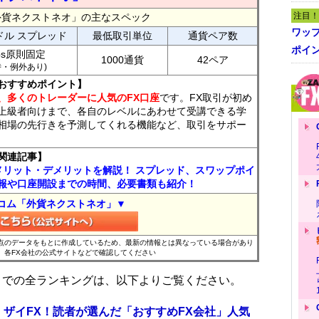
注目！
外貨ネクストネオ」の主なスペック
ワッ
ドル スプレッド
最低取引単位
通貨ペア数
ポイ
ips原則固定
1000通貨
42ペア
7時・例外あり)
おすすめポイント】
、多くのトレーダーに人気のFX口座
です。FX取引が初め
上級者向けまで、各自のレベルにあわせて受講できる学
相場の先行きを予測してくれる機能など、取引をサポー
関連記事】
メリット・デメリットを解説！ スプレッド、スワップポイ
報や口座開設までの時間、必要書類も紹介！
コム「外貨ネクストネオ」▼
時点のデータをもとに作成しているため、最新の情報とは異なっている場合があり
、各FX会社の公式サイトなどで確認してください
位までの全ランキングは、以下よりご覧ください。
 ザイFX！読者が選んだ「おすすめFX会社」人気