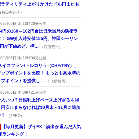
ボラティリティ上がりかけたドル円またも
（持田有紀子）
年08月06日(木)13時20分公開
/円の160～162円台は日米当局の防衛ラ
！ GW介入時安値155円、神田シーリン
2円が下値めど、押…
（西原宏一）
年08月06日(木)12時00分公開
スイスフラン/トルコリラ（CHF/TRY）」
ワップポイントを比較！ もっとも高水準の
ップポイントを提供し…
（FX情報局）
年08月06日(木)09時21分公開
介入いつ？日銀利上げペース上げざるを得
円安止まらなければ10月末～11月に追加
か？
（ZERO）
【毎月更新】ザイFX！読者が選んだ人気
座ランキング！