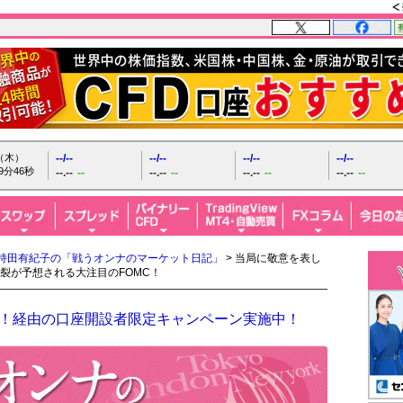
日（木）
--/--
--/--
--/--
--/--
9分47秒
--.--
--
--.--
--
--.--
--
--.--
--
持田有紀子の「戦うオンナのマーケット日記」
> 当局に敬意を表し
裂が予想される大注目のFOMC！
FX！経由の口座開設者限定キャンペーン実施中！