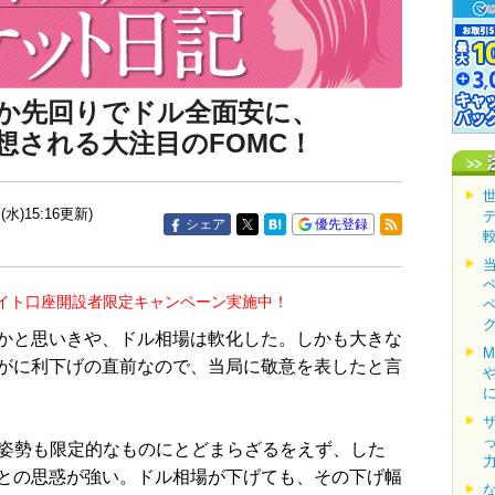
か先回りでドル全面安に、
想される大注目のFOMC！
(水)15:16更新)
シェア
優先登録
イト口座開設者限定キャンペーン実施中！
かと思いきや、ドル相場は軟化した。しかも大きな
がに利下げの直前なので、当局に敬意を表したと言
姿勢も限定的なものにとどまらざるをえず、した
との思惑が強い。ドル相場が下げても、その下げ幅