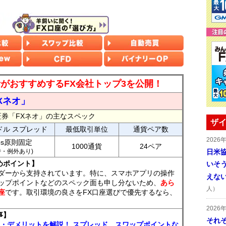
読者がおすすめするFX会社トップ3を公開！
Xネオ」
証券「FXネオ」の主なスペック
ザイ
ドル スプレッド
最低取引単位
通貨ペア数
2026
ips原則固定
1000通貨
24ペア
7時・例外あり)
日米
めポイント】
いそ
ダーから支持されています。特に、スマホアプリの操作
えな
ップポイントなどのスペック面も申し分ないため、
あら
人）
座
です。取引環境の良さをFX口座選びで優先するなら、
2026
事】
それ
ト・デメリットを解説！ スプレッド、スワップポイントな