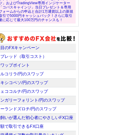
ツ」およびTradingView専用インジケーター
「コバスキャインジ」当日プレゼント＆専用
フォームからの申込と合計1万通貨以上の新規
取引で5000円キャッシュバック！さらに取引
量に応じて最大100万円のチャンスも！
注目のFXキャンペーン
スプレッド（取引コスト）
スワップポイント
トルコリラ/円のスワップ
メキシコペソ/円のスワップ
チェココルナ/円のスワップ
ハンガリーフォリント/円のスワップ
ポーランドズロチ/円のスワップ
羊飼いが選んだ初心者にやさしいFX口座
少額で取引できるFX口座