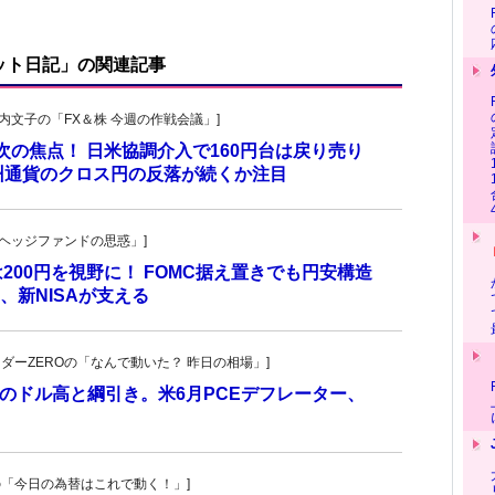
ット日記」の関連記事
・叶内文子の「FX＆株 今週の作戦会議」]
が次の焦点！ 日米協調介入で160円台は戻り売り
州通貨のクロス円の反落が続くか注目
一の「ヘッジファンドの思惑」]
は200円を視野に！ FOMC据え置きでも円安構造
新NISAが支える
トレーダーZEROの「なんで動いた？ 昨日の相場」]
のドル高と綱引き。米6月PCEデフレーター、
羊飼いの「今日の為替はこれで動く！」]