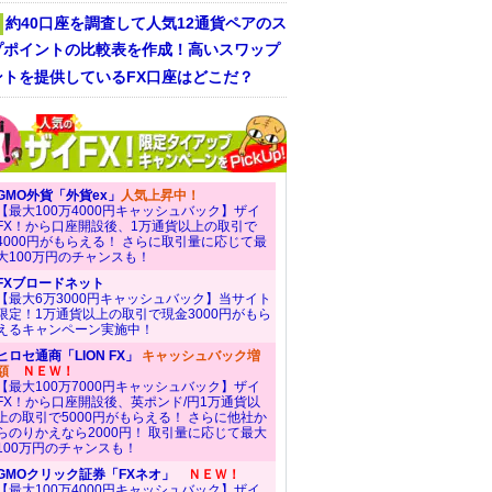
約40口座を調査して人気12通貨ペアのス
プポイントの比較表を作成！高いスワップ
ントを提供しているFX口座はどこだ？
GMO外貨「外貨ex」
人気上昇中！
【最大100万4000円キャッシュバック】ザイ
FX！から口座開設後、1万通貨以上の取引で
4000円がもらえる！ さらに取引量に応じて最
大100万円のチャンスも！
FXブロードネット
【最大6万3000円キャッシュバック】当サイト
限定！1万通貨以上の取引で現金3000円がもら
えるキャンペーン実施中！
ヒロセ通商「LION FX」
キャッシュバック増
額
ＮＥＷ！
【最大100万7000円キャッシュバック】ザイ
FX！から口座開設後、英ポンド/円1万通貨以
上の取引で5000円がもらえる！ さらに他社か
らのりかえなら2000円！ 取引量に応じて最大
100万円のチャンスも！
GMOクリック証券「FXネオ」
ＮＥＷ！
【最大100万4000円キャッシュバック】ザイ