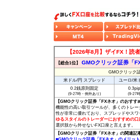
【2026年8月】ザイFX！
GMOクリック証券「F
【総合1位】
GMOクリック
米ドル/円 スプレッド
ユーロ/米
0.2銭原則固定
0.3p
(9-27時・例外あり)
(9-2
【GMOクリック証券「FXネオ」のおすす
機能性の高い取引ツールが、多くのトレー
性が非常に優れており、スプレッドやスワ
ゆるスタイルのトレーダーにおすすめの口
選択肢から外せないFX口座と言えます。
【GMOクリック証券「FXネオ」の関連記
■GMOクリック証券「FXネオ」のメリッ