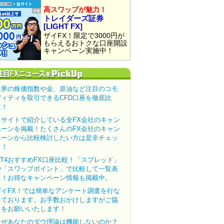
高スワップが魅力！
トレイダーズ証券
[LIGHT FX]
ザイFX！限定で3000円が
もらえるおトクな口座開設
キャンペーン実施中！
世界の株価指数や金、原油など注目のコモ
ディティを取引できるCFD口座を徹底比
較！
当サイトで紹介している全FX会社のキャン
ペーンを掲載！たくさんのFX会社のキャン
ペーンから比較検討したい方は是非チェッ
ク！
MT4おすすめFX口座比較！「スプレッド」
や「スワップポイント」で比較して一覧表
に！お得なキャンペーン情報も掲載中。
ザイFX！では簡単なアンケート調査を行な
っております。お手数おかけしますがご協
力をお願いいたします！
なぜあなたのダウ理論は機能しないのか？