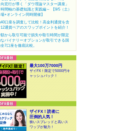
田向宏行が導く「ダウ理論マスター講座」
～時間軸の基礎知識と実践編～ 【9/5（土）
会場+オンライン同時開催】
約40口座を調査して比較！高金利通貨を含
む12通貨ペアのスワップポイントを紹介！
少額から取引可能で損失や取引時間が限定
的なバイナリーオプションが取引できる国
内全7口座を徹底比較。
最大100万7000円
ザイFX！限定で5000円キ
ャッシュバック！
ザイFX！読者に
圧倒的人気！
狭いスプレッドと高いス
ワップが魅力！