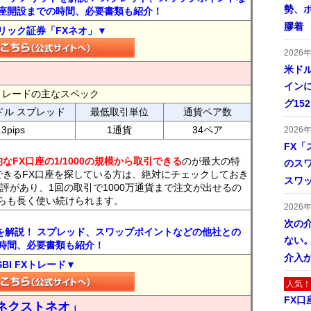
勢、
座開設までの時間、必要書類も紹介！
膠着
リック証券「FXネオ」▼
2026
米ドル
インに
FXトレードの主なスペック
グ15
ドル スプレッド
最低取引単位
通貨ペア数
.3pips
1通貨
34ペア
2026
FX「
なFX口座の1/1000の規模から取引できる
のが最大の特
のス
できるFX口座を探している方は、絶対にチェックしておき
スワ
評があり、1回の取引で1000万通貨まで注文が出せるの
らも長く使い続けられます。
2026
次の
トを解説！ スプレッド、スワップポイントなどの他社との
ない。
時間、必要書類も紹介！
介入
SBI FXトレード▼
人気！
FX口
ネクストネオ」