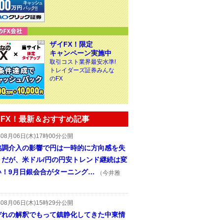
ザイFX！限定
キャンペーン実施中
取引コスト業界最安水準!
トレイダーズ証券みんな
のFX
FX！最新＆おすすめ記事
年08月06日(木)17時00分公開
協調介入の影響で円は一時的に方向感を失
うだが、米ドル/円の円安トレンド継続は変
い！9月日銀会合がターニング…
（今井雅
年08月06日(木)15時29分公開
ぞれの解釈でもって鎮静化してきた中東情