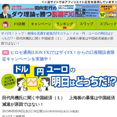
FX比較
キャンペーン
ランキング
スワップ
スプレッド
ザイFX！トップ
>
相場を見通す超強力FXコラム
>
ドル・円・ユーロの明日はど
っちだ!?
> 田代尚機氏に聞く中国経済（１） 上海株の暴落は中国経済減速が原
因ではない！
ヒロセ通商[LION FX]ではザイFX！からの口座開設者限
定キャンペーンを実施中！
田代尚機氏に聞く中国経済（１） 上海株の
暴落は中国経済
減速が原因ではない！
2015年09月09日(水)12:34公開
[2015年09月09日(水)12:34更新]
ザイFX！編集部