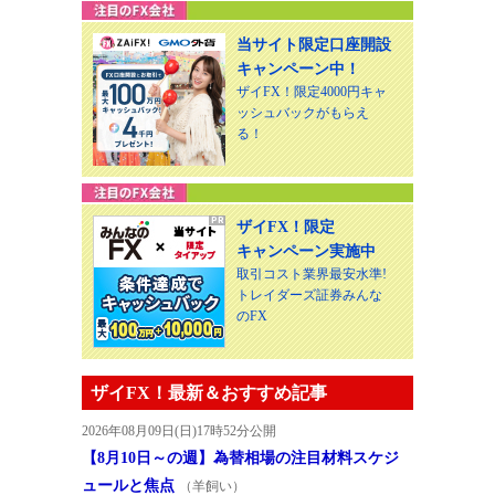
当サイト限定口座開設
キャンペーン中！
ザイFX！限定4000円キャ
ッシュバックがもらえ
る！
ザイFX！限定
キャンペーン実施中
取引コスト業界最安水準!
トレイダーズ証券みんな
のFX
ザイFX！最新＆おすすめ記事
2026年08月09日(日)17時52分公開
【8月10日～の週】為替相場の注目材料スケジ
ュールと焦点
（羊飼い）