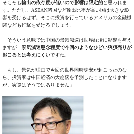
そもそも
輸出の依存度が低いので影響は限定的
と思われま
す。ただし、ASEAN諸国など輸出比率が高い国は大きな影
響を受けるはず。そこに投資を行っているアメリカの金融機
関なども打撃を受けるでしょう。
そういう意味では中国の景気減速は世界経済に影響を与え
ますが、
景気減速懸念程度で今回のようなひどい狼狽売りが
起こるとは考えにくい
ですね。
もし、景気が理由で今回の世界同時株安が起こったのな
ら、投資家は中国経済の大崩落を予測したことになります
が、実際はそうではありません」