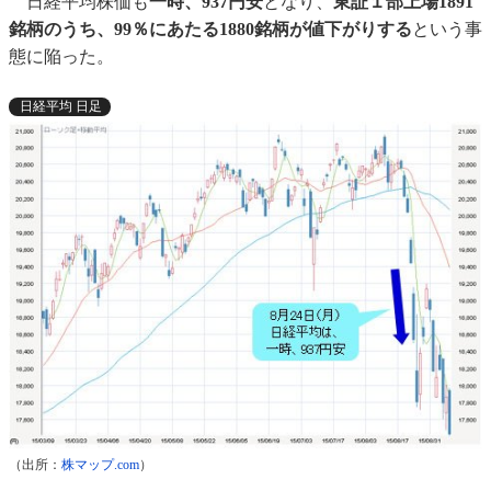
日経平均株価も
一時、937円安
となり、
東証１部上場1891
銘柄のうち、99％にあたる1880銘柄が値下がりする
という事
態に陥った。
日経平均 日足
（出所：
株マップ.com
）