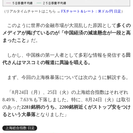
（リアルタイムチャートはこちら →
FXチャート＆レート：米ドル/円 日足
）
このように世界の金融市場が大混乱した原因として
多くの
メディアが掲げているのが「中国経済の減速懸念が一段と高
まったこと」
だ。
しかし、中国株の第一人者として多彩な情報を発信する
田
代さんはマスコミの報道に異論を唱える。
まず、今回の上海株暴落については次のように解説する。
「8月24日（月）、25日（火）の上海総合指数はそれぞれ
8.49％、7.63％も下落しました。特に、8月24日（火）は取引
のあった
2281銘柄のうち、2200銘柄近くがストップ安をつけ
るという大暴落
となりました」
上海総合指数 日足