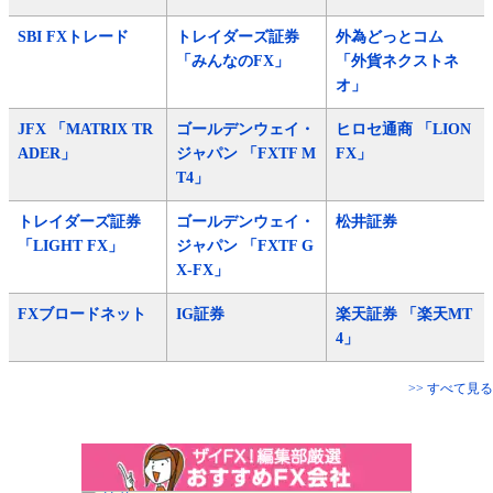
SBI FXトレード
トレイダーズ証券
外為どっとコム
「みんなのFX」
「外貨ネクストネ
オ」
JFX 「MATRIX TR
ゴールデンウェイ・
ヒロセ通商 「LION
ADER」
ジャパン 「FXTF M
FX」
T4」
トレイダーズ証券
ゴールデンウェイ・
松井証券
「LIGHT FX」
ジャパン 「FXTF G
X-FX」
FXブロードネット
IG証券
楽天証券 「楽天MT
4」
>> すべて見る