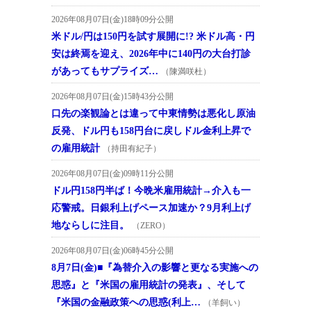
2026年08月07日(金)18時09分公開
米ドル/円は150円を試す展開に!? 米ドル高・円
安は終焉を迎え、2026年中に140円の大台打診
があってもサプライズ…
（陳満咲杜）
2026年08月07日(金)15時43分公開
口先の楽観論とは違って中東情勢は悪化し原油
反発、ドル円も158円台に戻しドル金利上昇で
の雇用統計
（持田有紀子）
2026年08月07日(金)09時11分公開
ドル円158円半ば！今晩米雇用統計→介入も一
応警戒。日銀利上げペース加速か？9月利上げ
地ならしに注目。
（ZERO）
2026年08月07日(金)06時45分公開
8月7日(金)■『為替介入の影響と更なる実施への
思惑』と『米国の雇用統計の発表』、そして
『米国の金融政策への思惑(利上…
（羊飼い）