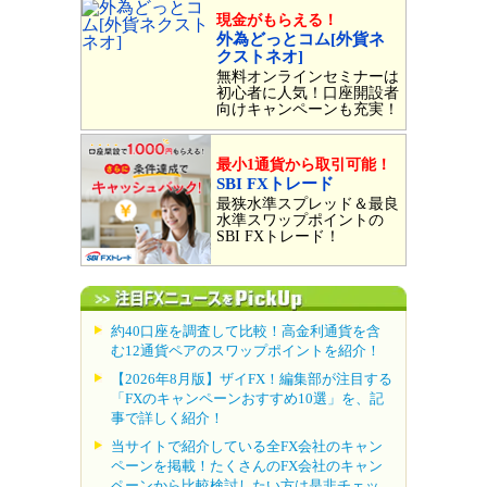
現金がもらえる！
外為どっとコム[外貨ネ
クストネオ]
無料オンラインセミナーは
初心者に人気！口座開設者
向けキャンペーンも充実！
最小1通貨から取引可能！
SBI FXトレード
最狭水準スプレッド＆最良
水準スワップポイントの
SBI FXトレード！
約40口座を調査して比較！高金利通貨を含
む12通貨ペアのスワップポイントを紹介！
【2026年8月版】ザイFX！編集部が注目する
「FXのキャンペーンおすすめ10選」を、記
事で詳しく紹介！
当サイトで紹介している全FX会社のキャン
ペーンを掲載！たくさんのFX会社のキャン
ペーンから比較検討したい方は是非チェッ