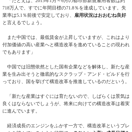
「たとえば、2015年1月～6月の都市部新規雇用者数は約
718万人で、すでに年間目標の71.8％を達成しています。失
業率は5.1％前後で安定しており、
雇用状況はおおむね良好
と言えるでしょう。
また中国では、最低賃金が上昇していますが、これはより
付加価値の高い産業へと構造改革を進めていることの現われ
でもあります」
中国では旧態依然とした国有企業などを解体し、新たな産
業を生み出そうと徹底的なスクラップ・アンド・ビルドを行
っており、国を挙げて構造改革を推進しているのだという。
「新たな産業はすぐには育たないので、しばらくは景気は
良くはならないでしょうが、将来に向けての構造改革は着実
に進んでいます。
経済成長のエンジンをふかす一方で、構造改革というブレ