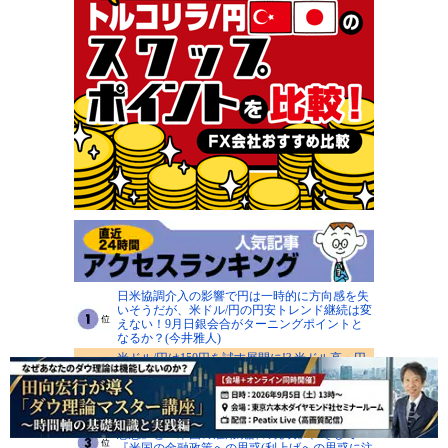
日米協調介入の影響で円は一時的に方向感を失
いそうだが、米ドル/円の円安トレンド継続は変
えない！9月日銀会合がターニングポイントと
なるか？(今井雅人)
米ドル/円は150円を試す展開に!? 米ドル高・円
安は終焉を迎え、2026年中に140円の大台打診
があってもサプライズではない！ 今回の介入は
成功するとみる(陳満咲杜)
8月7日(金)■『為替介入の影響と更なる実施への
思惑』と『米国の雇用統計の発表』、そして
『米国の金融政策への思惑(利上げへの思惑に注