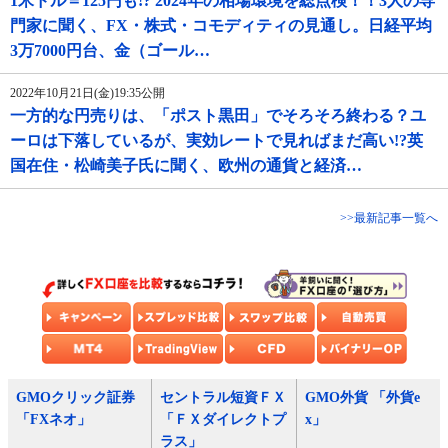
1米ドル＝125円も!? 2024年の相場環境を総点検！！3人の専
門家に聞く、FX・株式・コモディティの見通し。日経平均
3万7000円台、金（ゴール…
2022年10月21日(金)19:35公開
一方的な円売りは、「ポスト黒田」でそろそろ終わる？ユ
ーロは下落しているが、実効レートで見ればまだ高い!?英
国在住・松崎美子氏に聞く、欧州の通貨と経済…
>>最新記事一覧へ
GMOクリック証券
セントラル短資ＦＸ
GMO外貨 「外貨e
「FXネオ」
「ＦＸダイレクトプ
x」
ラス」