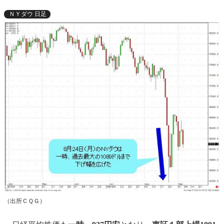
ＮＹダウ 日足
（出所ＣＱＧ）