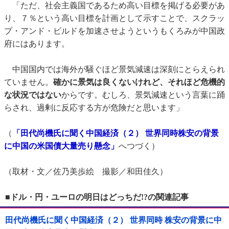
「ただ、社会主義国であるため高い目標を掲げる必要があ
り、７％という高い目標を計画として示すことで、スクラッ
プ・アンド・ビルドを加速させようというもくろみが中国政
府にはあります。
中国国内では海外が騒ぐほど景気減速は深刻にとらえられ
ていません。
確かに景気は良くないけれど、それほど危機的
な状況ではない
からです。むしろ、景気減速という言葉に踊
らされ、過剰に反応する方が危険だと思います」
（
「田代尚機氏に聞く中国経済（２） 世界同時株安の背景
に中国の米国債大量売り懸念」
へつづく）
（取材・文／佐乃美歩絵 撮影／和田佳久）
■ドル・円・ユーロの明日はどっちだ!?の関連記事
田代尚機氏に聞く中国経済（２） 世界同時 株安の背景に中