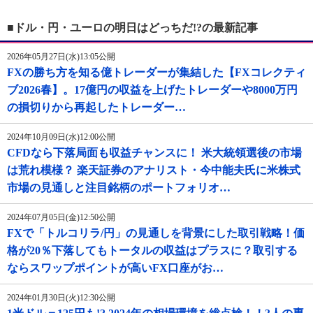
■ドル・円・ユーロの明日はどっちだ!?の最新記事
2026年05月27日(水)13:05公開
FXの勝ち方を知る億トレーダーが集結した【FXコレクティ
ブ2026春】。17億円の収益を上げたトレーダーや8000万円
の損切りから再起したトレーダー…
2024年10月09日(水)12:00公開
CFDなら下落局面も収益チャンスに！ 米大統領選後の市場
は荒れ模様？ 楽天証券のアナリスト・今中能夫氏に米株式
市場の見通しと注目銘柄のポートフォリオ…
2024年07月05日(金)12:50公開
FXで「トルコリラ/円」の見通しを背景にした取引戦略！価
格が20％下落してもトータルの収益はプラスに？取引する
ならスワップポイントが高いFX口座がお…
2024年01月30日(火)12:30公開