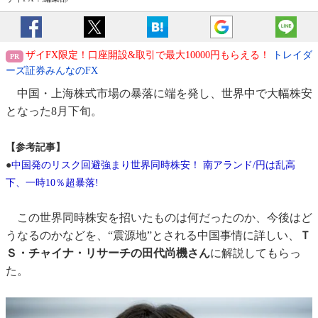
ザイFX限定！口座開設&取引で最大10000円もらえる！
トレイダ
ーズ証券みんなのFX
中国・上海株式市場の暴落に端を発し、世界中で大幅株安
となった8月下旬。
【参考記事】
●
中国発のリスク回避強まり世界同時株安！ 南アランド/円は乱高
下、一時10％超暴落!
この世界同時株安を招いたものは何だったのか、今後はど
うなるのかなどを、“震源地”とされる中国事情に詳しい、
Ｔ
Ｓ・チャイナ・リサーチの田代尚機さん
に解説してもらっ
た。