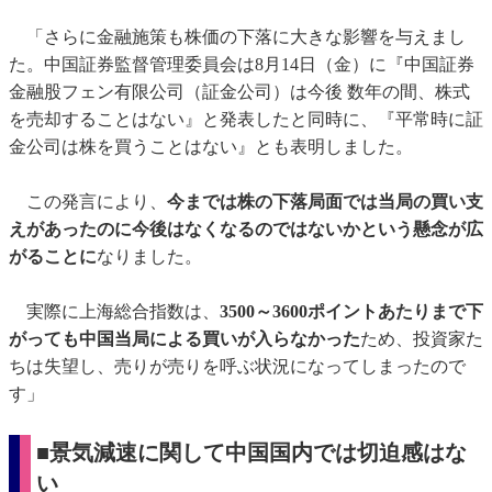
「さらに金融施策も株価の下落に大きな影響を与えまし
た。中国証券監督管理委員会は8月14日（金）に『中国証券
金融股フェン有限公司（証金公司）は今後 数年の間、株式
を売却することはない』と発表したと同時に、『平常時に証
金公司は株を買うことはない』とも表明しました。
この発言により、
今までは株の下落局面では当局の買い支
えがあったのに今後はなくなるのではないかという懸念が広
がることに
なりました。
実際に上海総合指数は、
3500～3600ポイントあたりまで下
がっても中国当局による買いが入らなかった
ため、投資家た
ちは失望し、売りが売りを呼ぶ状況になってしまったので
す」
■景気減速に関して中国国内では切迫感はな
い