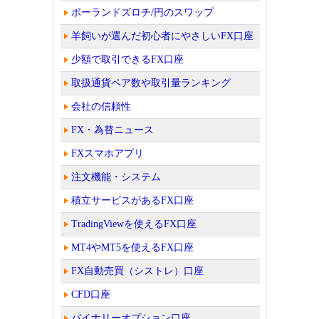
ポーランドズロチ/円のスワップ
羊飼いが選んだ初心者にやさしいFX口座
少額で取引できるFX口座
取扱通貨ペア数や取引量ランキング
会社の信頼性
FX・為替ニュース
FXスマホアプリ
注文機能・システム
積立サービスがあるFX口座
TradingViewを使えるFX口座
MT4やMT5を使えるFX口座
FX自動売買（シストレ）口座
CFD口座
バイナリーオプション口座