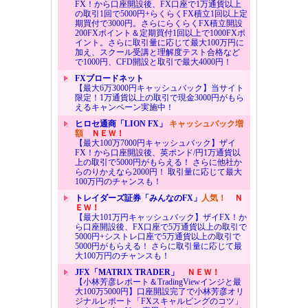
FX！から口座開設後、FX口座で1万通貨以上
の取引1回で5000円+らくらくFX積立1回以上定
期買付で3000円。さらにらくらくFX積立開設
200FXポイント＆定期買付1回以上で1000FXポ
イント。さらに取引量に応じて最大100万円に
加え、スクール受講と理解度テスト合格など
で1000円、CFD開設と取引で最大4000円！
FXブロードネット
【最大6万3000円キャッシュバック】当サイト
限定！1万通貨以上の取引で現金3000円がもら
えるキャンペーン実施中！
ヒロセ通商「LION FX」
キャッシュバック増
額
ＮＥＷ！
【最大100万7000円キャッシュバック】ザイ
FX！から口座開設後、英ポンド/円1万通貨以
上の取引で5000円がもらえる！ さらに他社か
らのりかえなら2000円！ 取引量に応じて最大
100万円のチャンスも！
トレイダーズ証券「みんなのFX」
人気！
Ｎ
ＥＷ！
【最大101万円キャッシュバック】ザイFX！か
ら口座開設後、FX口座で5万通貨以上の取引で
5000円+シストレ口座で5万通貨以上の取引で
5000円がもらえる！ さらに取引量に応じて最
大100万円のチャンスも！
JFX「MATRIX TRADER」
ＮＥＷ！
【小林芳彦レポート＆TradingViewインジと最
大100万5000円】口座開設完了で小林芳彦オリ
ジナルレポート「FXスキャルピングのコツ」