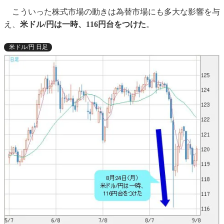
こういった株式市場の動きは為替市場にも多大な影響を与
え、
米ドル/円は一時、116円台をつけた
。
米ドル/円 日足