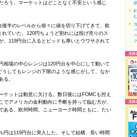
だろう。マーケットはどことなく不安という感じ
台後半のレベルから徐々に値を切り下げてきて、欧
まれていた。120円ちょうど割れには投げ売りのス
が、119円台に入るとビッドも厚いとウワサされて
相場の中心レンジは120円台を中心にして動いて
とどうしてもレンジの下限のような感じがして、なか
ある。
ケットは動意に欠ける。数日後にはFOMCも控え
こでアメリカの金利動向に予断を持って臨む方が、
である。欧州時間、ニューヨーク時間ともに、たい
円は119円台に突入した。そして結構、長い時間