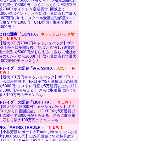
の取引1回で5000円+らくらくFX積立1回以上
定期買付で3000円。さらにらくらくFX積立開
設200FXポイント＆定期買付1回以上で
1000FXポイント。さらに取引量に応じて最大
100万円に加え、スクール受講と理解度テスト
合格などで1000円、CFD開設と取引で最大
4000円！
ヒロセ通商「LION FX」
キャッシュバック増
額
ＮＥＷ！
【最大100万7000円キャッシュバック】ザイ
FX！から口座開設後、英ポンド/円1万通貨以
上の取引で5000円がもらえる！ さらに他社か
らのりかえなら2000円！ 取引量に応じて最大
100万円のチャンスも！
トレイダーズ証券「みんなのFX」
人気！
Ｎ
ＥＷ！
【最大101万円キャッシュバック】ザイFX！
から口座開設後、FX口座で5万通貨以上の取引
で5000円+シストレ口座で5万通貨以上の取引
で5000円がもらえる！ さらに取引量に応じて
最大100万円のチャンスも！
トレイダーズ証券「LIGHT FX」
ＮＥＷ！
【最大100万3000円キャッシュバック】ザイ
FX！から口座開設後、LIGHT FXで5万通貨以
上の取引で3000円がもらえる！さらに取引量
に応じて最大100万円のチャンスも！
JFX「MATRIX TRADER」
ＮＥＷ！
【小林芳彦レポート＆TradingViewインジと最
大100万5000円】口座開設完了で小林芳彦オ
リジナルレポート「FXスキャルピングのコ