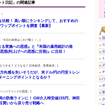
ット日記」の関連記事
査！
トを比較！ 高い順にランキングして、おすすめの
のスワップポイントを調査【最新】
羊飼いの「今日の為替はこれで動く！」]
更なる実施への思惑』と『米国の雇用統計の発
思惑(利上げへの思惑に注視)』に注目！
人の「どうする？ どうなる？ 日本経済、世界経済」]
方向感を失いそうだが、米ドル/円の円安トレン
ターニングポイントとなるか？
一の「ヘッジファンドの思惑」]
当局の防衛ラインに！ GW介入時安値155円、神田
し目買いから戻り売り戦略へ