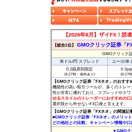
【2026年8月】ザイFX！
GMOクリック証券「F
【総合1位】
GMOクリック
米ドル/円 スプレッド
ユーロ/米
0.2銭原則固定
0.3p
(9-27時・例外あり)
(9-2
【GMOクリック証券「FXネオ」のおすす
機能性の高い取引ツールが、多くのトレー
性が非常に優れており、スプレッドやスワ
ゆるスタイルのトレーダーにおすすめの口
選択肢から外せないFX口座と言えます。
【GMOクリック証券「FXネオ」の関連記
■GMOクリック証券「FXネオ」のメリッ
どの他社との比較、キャンペーン情報や口
▼GMOク