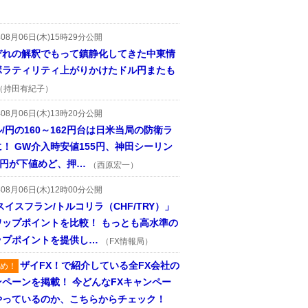
年08月06日(木)15時29分公開
ぞれの解釈でもって鎮静化してきた中東情
ボラティリティ上がりかけたドル円またも
（持田有紀子）
年08月06日(木)13時20分公開
/円の160～162円台は日米当局の防衛ラ
！ GW介入時安値155円、神田シーリン
2円が下値めど、押…
（西原宏一）
年08月06日(木)12時00分公開
スイスフラン/トルコリラ（CHF/TRY）」
ワップポイントを比較！ もっとも高水準の
ップポイントを提供し…
（FX情報局）
ザイFX！で紹介している全FX会社の
め！
ンペーンを掲載！ 今どんなFXキャンペー
やっているのか、こちらからチェック！