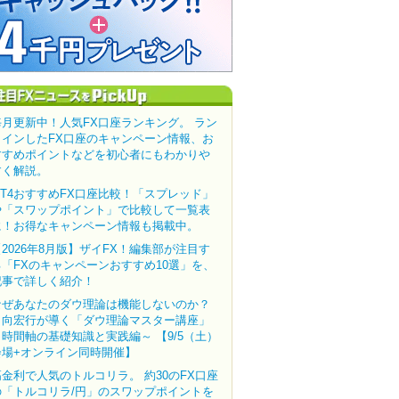
毎月更新中！人気FX口座ランキング。 ラン
クインしたFX口座のキャンペーン情報、お
すすめポイントなどを初心者にもわかりや
すく解説。
MT4おすすめFX口座比較！「スプレッド」
や「スワップポイント」で比較して一覧表
に！お得なキャンペーン情報も掲載中。
【2026年8月版】ザイFX！編集部が注目す
る「FXのキャンペーンおすすめ10選」を、
記事で詳しく紹介！
なぜあなたのダウ理論は機能しないのか？
田向宏行が導く「ダウ理論マスター講座」
～時間軸の基礎知識と実践編～ 【9/5（土）
会場+オンライン同時開催】
高金利で人気のトルコリラ。 約30のFX口座
の「トルコリラ/円」のスワップポイントを