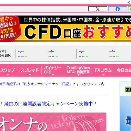
日（木）
--/--
--/--
--/--
--/--
9分19秒
--.--
--
--.--
--
--.--
--
--.--
--
持田有紀子の「戦うオンナのマーケット日記」
> すっかりレンジ内
FX！経由の口座開設者限定キャンペーン実施中！