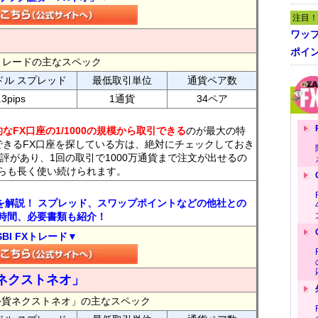
注目！
ワッ
ポイ
FXトレードの主なスペック
ドル スプレッド
最低取引単位
通貨ペア数
.3pips
1通貨
34ペア
なFX口座の1/1000の規模から取引できる
のが最大の特
できるFX口座を探している方は、絶対にチェックしておき
評があり、1回の取引で1000万通貨まで注文が出せるの
らも長く使い続けられます。
トを解説！ スプレッド、スワップポイントなどの他社との
時間、必要書類も紹介！
SBI FXトレード▼
ネクストネオ」
外貨ネクストネオ」の主なスペック