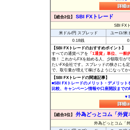
SBI FXトレード
【総合2位】
SBI 
米ドル/円 スプレッド
ユーロ/米
0.18銭
0
【SBI FXトレードのおすすめポイント】
すべての通貨ペアを
「1通貨」単位、一般的
徴！ これからFXを始める人、少額取引が
たいFX会社です。スプレッドの狭さにも定
で、取引量が増えて稼げるようになってか
【SBI FXトレードの関連記事】
■SBI FXトレードのメリット・デメリッ
比較、キャンペーン情報や口座開設までの
▼
外為どっとコム「外貨
【総合3位】
外為どっとコム「