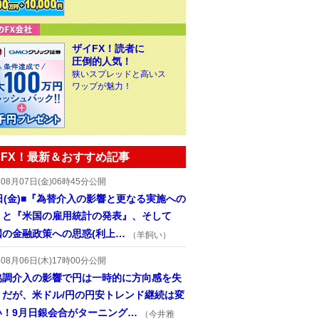
ザイFX！読者に
圧倒的人気！
狭いスプレッドと高いス
ワップが魅力！
FX！最新＆おすすめ記事
年08月07日(金)06時45分公開
日(金)■『為替介入の影響と更なる実施への
』と『米国の雇用統計の発表』、そして
国の金融政策への思惑(利上…
（羊飼い）
年08月06日(木)17時00分公開
協調介入の影響で円は一時的に方向感を失
うだが、米ドル/円の円安トレンド継続は変
い！9月日銀会合がターニング…
（今井雅