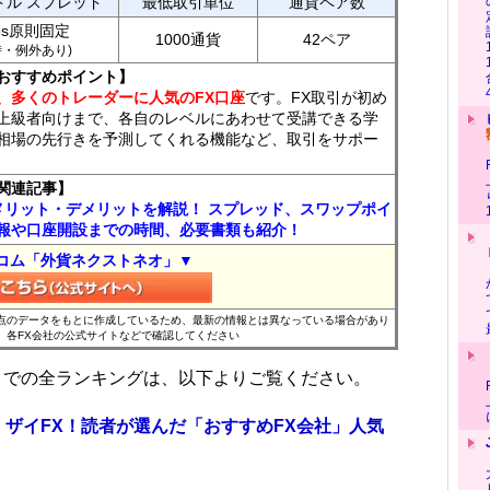
ドル スプレッド
最低取引単位
通貨ペア数
ips原則固定
1000通貨
42ペア
7時・例外あり)
おすすめポイント】
、多くのトレーダーに人気のFX口座
です。FX取引が初め
上級者向けまで、各自のレベルにあわせて受講できる学
相場の先行きを予測してくれる機能など、取引をサポー
関連記事】
メリット・デメリットを解説！ スプレッド、スワップポイ
報や口座開設までの時間、必要書類も紹介！
コム「外貨ネクストネオ」▼
時点のデータをもとに作成しているため、最新の情報とは異なっている場合があり
、各FX会社の公式サイトなどで確認してください
位までの全ランキングは、以下よりご覧ください。
 ザイFX！読者が選んだ「おすすめFX会社」人気