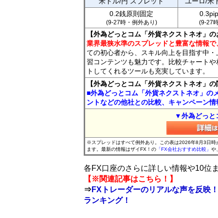
米ドル/円 スプレッド
ユーロ/米
0.2銭原則固定
0.3p
(9-27時・例外あり)
(9-2
【外為どっとコム「外貨ネクストネオ」の
業界最狭水準のスプレッドと豊富な情報で
ての初心者から、スキル向上を目指す中・
習コンテンツも魅力です。比較チャートや
トしてくれるツールも充実しています。
【外為どっとコム「外貨ネクストネオ」の
■外為どっとコム「外貨ネクストネオ」の
ントなどの他社との比較、キャンペーン情
▼外為どっと
※スプレッドはすべて例外あり。この表は2026年8月3日
ます。最新の情報はザイFX！の
「FX会社おすすめ比較」
や
各FX口座のさらに詳しい情報や10
【※関連記事はこちら！】
⇒
FXトレーダーのリアルな声を反映！
ランキング！