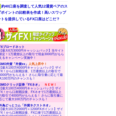
約40口座を調査して人気12通貨ペアのス
プポイントの比較表を作成！高いスワップ
ントを提供しているFX口座はどこだ？
FXブロードネット
【最大6万3000円キャッシュバック】当サイト
限定！1万通貨以上の取引で現金3000円がもら
えるキャンペーン実施中！
GMO外貨「外貨ex」
人気上昇中！
【最大100万4000円キャッシュバック】ザイ
FX！から口座開設後、1万通貨以上の取引で
4000円がもらえる！ さらに取引量に応じて最
大100万円のチャンスも！
GMOクリック証券「FXネオ」
ＮＥＷ！
【最大100万4000円キャッシュバック】ザイ
FX！から口座開設後、FXネオで1万通貨以上
の取引で4000円がもらえる！ さらに取引量に
応じて最大100万円のチャンスも！
外為どっとコム「外貨ネクストネオ」
【最大101万2000円＋1200FXポイント】ザイ
FX！から口座開設後、FX口座で1万通貨以上