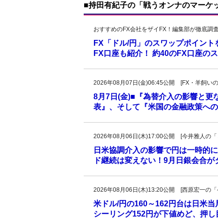
■持田有紀子の「戦うオンナのマーケ
おすすめのFX会社をザイFX！編集部が徹底調
FX「ドル/円」のスワップポイン
FX口座も紹介！ 約40のFX口座
2026年08月07日(金)06:45公開 [FX・
8月7日(金)■『為替介入の影響と
表』、そして『米国の金融政策への
2026年08月06日(木)17:00公開 [今井雅
日米協調介入の影響で円は一時的に
ド継続は変えない！9月日銀会合が
2026年08月06日(木)13:20公開 [西原宏
米ドル/円の160～162円台は日米
シーリング152円が下値めど、押