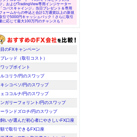
ツ」およびTradingView専用インジケーター
「コバスキャインジ」当日プレゼント＆専用
フォームからの申込と合計1万通貨以上の新規
取引で5000円キャッシュバック！さらに取引
量に応じて最大100万円のチャンスも！
注目のFXキャンペーン
スプレッド（取引コスト）
スワップポイント
トルコリラ/円のスワップ
メキシコペソ/円のスワップ
チェココルナ/円のスワップ
ハンガリーフォリント/円のスワップ
ポーランドズロチ/円のスワップ
羊飼いが選んだ初心者にやさしいFX口座
少額で取引できるFX口座