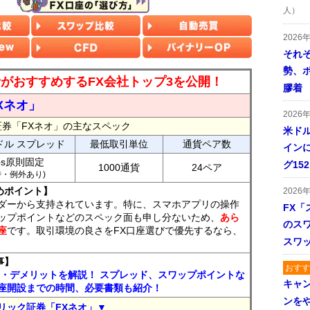
人）
2026
それ
勢、
読者がおすすめするFX会社トップ3を公開！
膠着
Xネオ」
2026
証券「FXネオ」の主なスペック
米ドル
ドル スプレッド
最低取引単位
通貨ペア数
インに
ips原則固定
グ15
1000通貨
24ペア
7時・例外あり)
めポイント】
2026
ダーから支持されています。特に、スマホアプリの操作
FX「
ップポイントなどのスペック面も申し分ないため、
あら
のス
座
です。取引環境の良さをFX口座選びで優先するなら、
スワ
事】
おすす
ト・デメリットを解説！ スプレッド、スワップポイントな
キャ
座開設までの時間、必要書類も紹介！
ンを
リック証券「FXネオ」▼