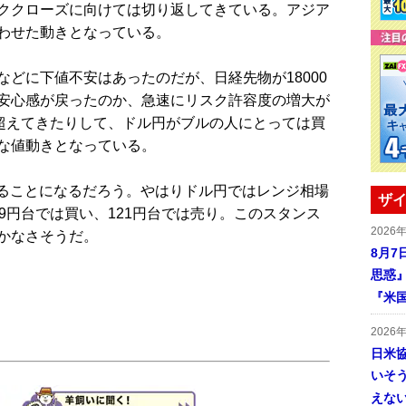
ククローズに向けては切り返してきている。アジア
わせた動きとなっている。
どに下値不安はあったのだが、日経先物が18000
安心感が戻ったのか、急速にリスク許容度の増大が
を超えてきたりして、ドル円がブルの人にとっては買
な値動きとなっている。
ることになるだろう。やはりドル円ではレンジ相場
ザイ
9円台では買い、121円台では売り。このスタンス
2026
かなさそうだ。
8月7
思惑
『米
2026
日米
いそ
えな