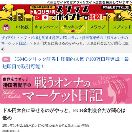
FX比較
キャンペーン
ランキング
スワップ
スプレッド
ザイFX！トップ
>
相場を見通す超強力FXコラム
>
持田有紀子の「戦うオンナの
マーケット日記」
> ドル円大台に乗せるのがやっと、ECB金利会合だが関心は低
め
【GMOクリック証券】圧倒的人気で100万口座達成！最
短即日で取引可能！
ドル円大台に乗せるのがやっと、
ECB金利会合だが関心は
低め
2015年10月22日(木)15:17公開
[2015年10月22日(木)15:17更新]
持田有紀子