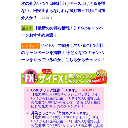
次の介入いつ？日銀利上げペース上げざるを得
ない。円安止まらなければ10月末～11月に追加
介入か？
（ZERO）
【最新のお得な情報！】FXのキャンペ
注目！
ーンおすすめ10選！
ザイFX！で紹介している全FX会社
おすすめ！
のキャンペーンを掲載！ 今どんなFXキャンペ
ーンをやっているのか、こちらからチェック！
GMOクリック証券「FXネオ」
ＮＥＷ！
【最大100万4000円キャッシュバック】ザイ
FX！から口座開設後、FXネオで1万通貨以上
の取引で4000円がもらえる！ さらに取引量に
応じて最大100万円のチャンスも！
外為どっとコム「外貨ネクストネオ」
【最大101万2000円＋1200FXポイント】ザイ
FX！から口座開設後、FX口座で1万通貨以上
の取引1回で5000円+らくらくFX積立1回以上定