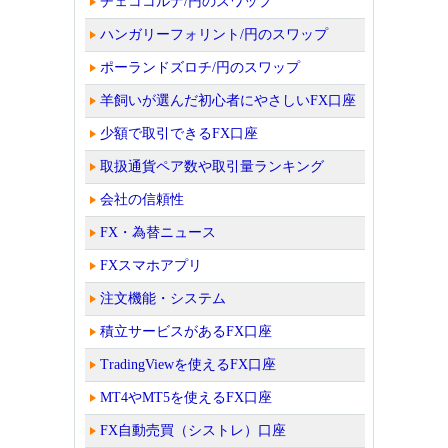
チェココルナ/円のスワップ
ハンガリーフォリント/円のスワップ
ポーランドズロチ/円のスワップ
羊飼いが選んだ初心者にやさしいFX口座
少額で取引できるFX口座
取扱通貨ペア数や取引量ランキング
会社の信頼性
FX・為替ニュース
FXスマホアプリ
注文機能・システム
積立サービスがあるFX口座
TradingViewを使えるFX口座
MT4やMT5を使えるFX口座
FX自動売買（シストレ）口座