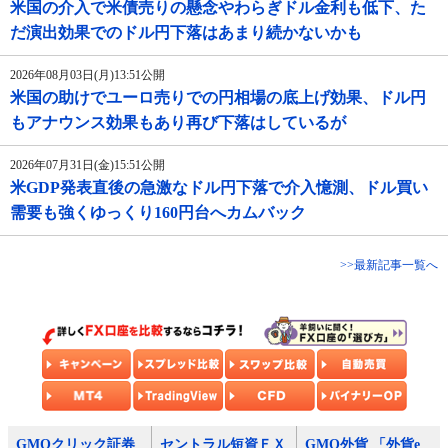
米国の介入で米債売りの懸念やわらぎドル金利も低下、た
だ演出効果でのドル円下落はあまり続かないかも
2026年08月03日(月)13:51公開
米国の助けでユーロ売りでの円相場の底上げ効果、ドル円
もアナウンス効果もあり再び下落はしているが
2026年07月31日(金)15:51公開
米GDP発表直後の急激なドル円下落で介入憶測、ドル買い
需要も強くゆっくり160円台へカムバック
>>最新記事一覧へ
GMOクリック証券
セントラル短資ＦＸ
GMO外貨 「外貨e