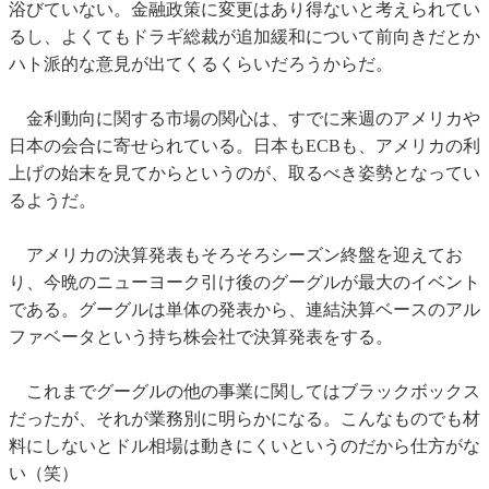
浴びていない。金融政策に変更はあり得ないと考えられてい
るし、よくてもドラギ総裁が追加緩和について前向きだとか
ハト派的な意見が出てくるくらいだろうからだ。
金利動向に関する市場の関心は、すでに来週のアメリカや
日本の会合に寄せられている。日本もECBも、アメリカの利
上げの始末を見てからというのが、取るべき姿勢となってい
るようだ。
アメリカの決算発表もそろそろシーズン終盤を迎えてお
り、今晩のニューヨーク引け後のグーグルが最大のイベント
である。グーグルは単体の発表から、連結決算ベースのアル
ファベータという持ち株会社で決算発表をする。
これまでグーグルの他の事業に関してはブラックボックス
だったが、それが業務別に明らかになる。こんなものでも材
料にしないとドル相場は動きにくいというのだから仕方がな
い（笑）