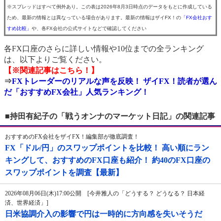
※スプレッドはすべて例外あり。この表は2026年8月3日時点のデータをもとに作成している
ため、最新の情報とは異なっている場合があります。最新の情報はザイFX！の
「FX会社おす
すめ比較」
や、各FX会社の公式サイトなどで確認してください
各FX口座のさらに詳しい情報や10位までの全ランキング
は、以下よりご覧ください。
【※関連記事はこちら！】
⇒
FXトレーダーのリアルな声を反映！ ザイFX！読者が選ん
だ「おすすめFX会社」人気ランキング！
■持田有紀子の「戦うオンナのマーケット日記」の関連記事
おすすめのFX会社をザイFX！編集部が徹底調査！
FX「ドル/円」のスワップポイントを比較！ 高い順にラン
キングして、おすすめのFX口座も紹介！ 約40のFX口座の
スワップポイントを調査【最新】
2026年08月06日(木)17:00公開 [今井雅人の「どうする？ どうなる？ 日本経
済、世界経済」]
日米協調介入の影響で円は一時的に方向感を失いそうだ