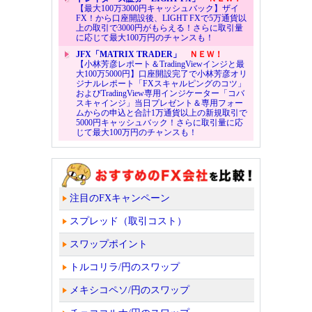
【最大100万3000円キャッシュバック】ザイ
FX！から口座開設後、LIGHT FXで5万通貨以
上の取引で3000円がもらえる！さらに取引量
に応じて最大100万円のチャンスも！
JFX「MATRIX TRADER」
ＮＥＷ！
【小林芳彦レポート＆TradingViewインジと最
大100万5000円】口座開設完了で小林芳彦オリ
ジナルレポート「FXスキャルピングのコツ」
およびTradingView専用インジケーター「コバ
スキャインジ」当日プレゼント＆専用フォー
ムからの申込と合計1万通貨以上の新規取引で
5000円キャッシュバック！さらに取引量に応
じて最大100万円のチャンスも！
注目のFXキャンペーン
スプレッド（取引コスト）
スワップポイント
トルコリラ/円のスワップ
メキシコペソ/円のスワップ