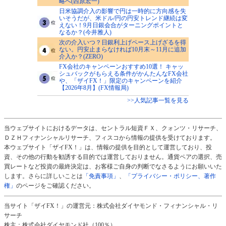
略へ(西原宏一)
日米協調介入の影響で円は一時的に方向感を失
いそうだが、米ドル/円の円安トレンド継続は変
えない！9月日銀会合がターニングポイントと
なるか？(今井雅人)
次の介入いつ？日銀利上げペース上げざるを得
ない。円安止まらなければ10月末～11月に追加
介入か？(ZERO)
FX会社のキャンペーンおすすめ10選！ キャッ
シュバックがもらえる条件がかんたんなFX会社
や、「ザイFX！」限定のキャンペーンを紹介
【2026年8月】(FX情報局)
>>人気記事一覧を見る
当ウェブサイトにおけるデータは、セントラル短資ＦＸ、クォンツ・リサーチ、
ＤＺＨフィナンシャルリサーチ、フィスコから情報の提供を受けております。
本ウェブサイト「ザイFX！」は、情報の提供を目的として運営しており、投
資、その他の行動を勧誘する目的では運営しておりません。通貨ペアの選択、売
買レートなど投資の最終決定は、お客様ご自身の判断でなさるようにお願いいた
します。さらに詳しいことは
「免責事項」
、
「プライバシー・ポリシー、著作
権」
のページをご確認ください。
当サイト「ザイFX！」の運営元：株式会社ダイヤモンド・フィナンシャル・リ
サーチ
株主：株式会社ダイヤモンド社（100％）