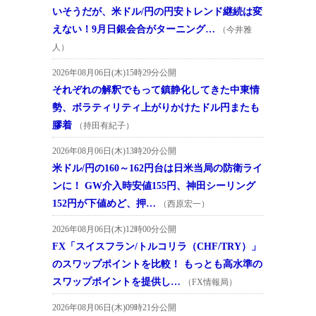
いそうだが、米ドル/円の円安トレンド継続は変
えない！9月日銀会合がターニング…
（今井雅
人）
2026年08月06日(木)15時29分公開
それぞれの解釈でもって鎮静化してきた中東情
勢、ボラティリティ上がりかけたドル円またも
膠着
（持田有紀子）
2026年08月06日(木)13時20分公開
米ドル/円の160～162円台は日米当局の防衛ライ
ンに！ GW介入時安値155円、神田シーリング
152円が下値めど、押…
（西原宏一）
2026年08月06日(木)12時00分公開
FX「スイスフラン/トルコリラ（CHF/TRY）」
のスワップポイントを比較！ もっとも高水準の
スワップポイントを提供し…
（FX情報局）
2026年08月06日(木)09時21分公開