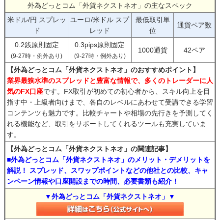
外為どっとコム「外貨ネクストネオ」の主なスペック
米ドル/円 スプレッ
ユーロ/米ドル スプ
最低取引単
通貨ペア数
ド
レッド
位
0.2銭原則固定
0.3pips原則固定
1000通貨
42ペア
(9-27時・例外あり)
(9-27時・例外あり)
【外為どっとコム「外貨ネクストネオ」のおすすめポイント】
業界最狭水準のスプレッドと豊富な情報で、多くのトレーダーに人
気のFX口座
です。FX取引が初めての初心者から、スキル向上を目
指す中・上級者向けまで、各自のレベルにあわせて受講できる学習
コンテンツも魅力です。比較チャートや相場の先行きを予測してく
れる機能など、取引をサポートしてくれるツールも充実していま
す。
【外為どっとコム「外貨ネクストネオ」の関連記事】
■外為どっとコム「外貨ネクストネオ」のメリット・デメリットを
解説！ スプレッド、スワップポイントなどの他社との比較、キャ
ンペーン情報や口座開設までの時間、必要書類も紹介！
▼外為どっとコム「外貨ネクストネオ」▼