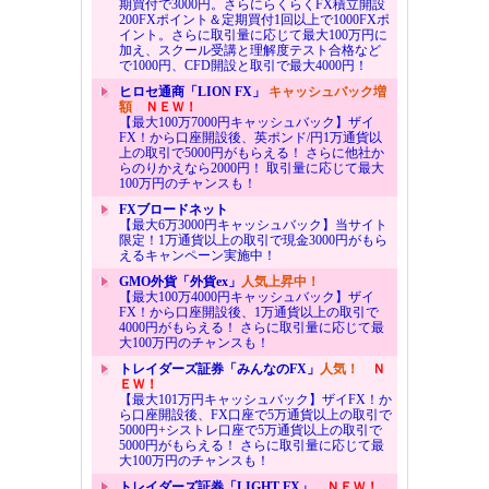
期買付で3000円。さらにらくらくFX積立開設
200FXポイント＆定期買付1回以上で1000FXポ
イント。さらに取引量に応じて最大100万円に
加え、スクール受講と理解度テスト合格など
で1000円、CFD開設と取引で最大4000円！
ヒロセ通商「LION FX」
キャッシュバック増
額
ＮＥＷ！
【最大100万7000円キャッシュバック】ザイ
FX！から口座開設後、英ポンド/円1万通貨以
上の取引で5000円がもらえる！ さらに他社か
らのりかえなら2000円！ 取引量に応じて最大
100万円のチャンスも！
FXブロードネット
【最大6万3000円キャッシュバック】当サイト
限定！1万通貨以上の取引で現金3000円がもら
えるキャンペーン実施中！
GMO外貨「外貨ex」
人気上昇中！
【最大100万4000円キャッシュバック】ザイ
FX！から口座開設後、1万通貨以上の取引で
4000円がもらえる！ さらに取引量に応じて最
大100万円のチャンスも！
トレイダーズ証券「みんなのFX」
人気！
Ｎ
ＥＷ！
【最大101万円キャッシュバック】ザイFX！か
ら口座開設後、FX口座で5万通貨以上の取引で
5000円+シストレ口座で5万通貨以上の取引で
5000円がもらえる！ さらに取引量に応じて最
大100万円のチャンスも！
トレイダーズ証券「LIGHT FX」
ＮＥＷ！