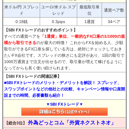
米ドル/円 スプレッ
ユーロ/米ドル スプ
最低取引単
通貨ペア数
ド
レッド
位
0.18銭
0.3pips
1通貨
34ペア
【SBI FXトレードのおすすめポイント】
すべての通貨ペアを
「1通貨」単位、一般的なFX口座の1/1000の規
模から取引できる
のが最大の特徴！ これからFXを始める人、少額
取引ができるFX口座を探している方は、絶対にチェックしておき
たいFX会社です。スプレッドの狭さにも定評があり、1回の取引で
1000万通貨まで注文が出せるので、取引量が増えて稼げるように
なってからも長く使い続けられます。
【SBI FXトレードの関連記事】
■SBI FXトレードのメリット・デメリットを解説！ スプレッド、
スワップポイントなどの他社との比較、キャンペーン情報や口座開
設までの時間、必要書類も紹介！
▼SBI FXトレード▼
外為どっとコム「外貨ネクストネオ」
【総合3位】