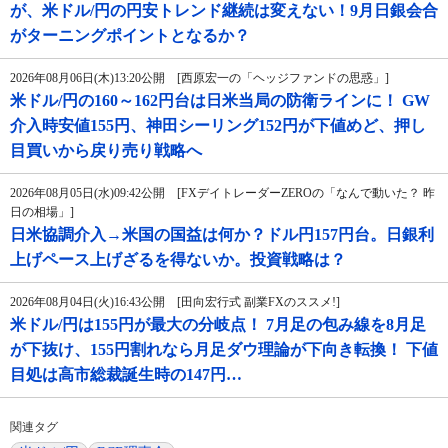
が、米ドル/円の円安トレンド継続は変えない！9月日銀会合
がターニングポイントとなるか？
2026年08月06日(木)13:20公開 [西原宏一の「ヘッジファンドの思惑」]
米ドル/円の160～162円台は日米当局の防衛ラインに！ GW
介入時安値155円、神田シーリング152円が下値めど、押し
目買いから戻り売り戦略へ
2026年08月05日(水)09:42公開 [FXデイトレーダーZEROの「なんで動いた？ 昨
日の相場」]
日米協調介入→米国の国益は何か？ドル円157円台。日銀利
上げペース上げざるを得ないか。投資戦略は？
2026年08月04日(火)16:43公開 [田向宏行式 副業FXのススメ!]
米ドル/円は155円が最大の分岐点！ 7月足の包み線を8月足
が下抜け、155円割れなら月足ダウ理論が下向き転換！ 下値
目処は高市総裁誕生時の147円…
関連タグ