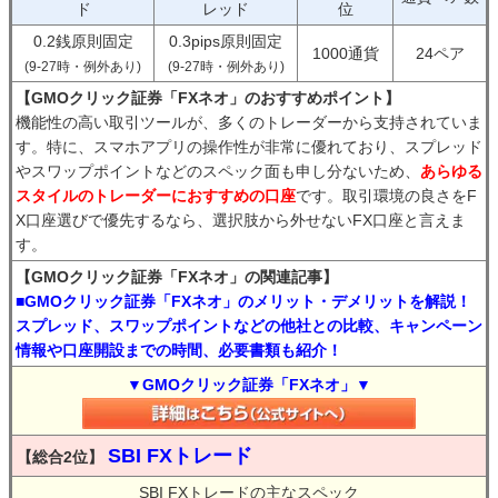
ド
レッド
位
0.2銭原則固定
0.3pips原則固定
1000通貨
24ペア
(9-27時・例外あり)
(9-27時・例外あり)
【GMOクリック証券「FXネオ」のおすすめポイント】
機能性の高い取引ツールが、多くのトレーダーから支持されていま
す。特に、スマホアプリの操作性が非常に優れており、スプレッド
やスワップポイントなどのスペック面も申し分ないため、
あらゆる
スタイルのトレーダーにおすすめの口座
です。取引環境の良さをF
X口座選びで優先するなら、選択肢から外せないFX口座と言えま
す。
【GMOクリック証券「FXネオ」の関連記事】
■GMOクリック証券「FXネオ」のメリット・デメリットを解説！
スプレッド、スワップポイントなどの他社との比較、キャンペーン
情報や口座開設までの時間、必要書類も紹介！
▼GMOクリック証券「FXネオ」▼
SBI FXトレード
【総合2位】
SBI FXトレードの主なスペック