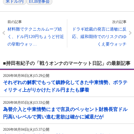
米ドル/円
ECB理事会
前の記事
次の記事
材料難でテクニカルムーブ続
ドラギ総裁の発言に過敏に反
く、ドル円120円ちょうど付近
応、緩和期待でのリスクのゆ
の挙動ウォッ…
くえ要ウォッチ
■持田有紀子の「戦うオンナのマーケット日記」の最新記事
2026年08月06日(木)15:29公開
それぞれの解釈でもって鎮静化してきた中東情勢、ボラテ
ィリティ上がりかけたドル円またも膠着
2026年08月05日(水)13:33公開
為替介入と中東情勢にまで言及のベッセント財務長官ドル
円高いレベルで買い進む意欲は確かに減退だが
2026年08月04日(火)15:37公開