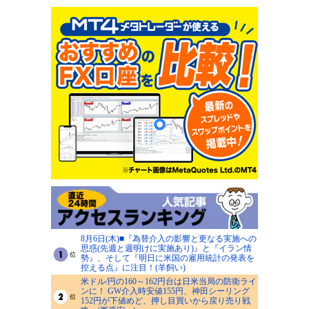
8月6日(木)■『為替介入の影響と更なる実施への
思惑(先週と週明けに実施あり)』と『イラン情
勢』、そして『明日に米国の雇用統計の発表を
控える点』に注目！(羊飼い)
米ドル/円の160～162円台は日米当局の防衛ライ
ンに！ GW介入時安値155円、神田シーリング
152円が下値めど、押し目買いから戻り売り戦