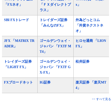
「FXネオ」
「ＦＸダイレクトプ
x」
ラス」
SBI FXトレード
トレイダーズ証券
外為どっとコム
「みんなのFX」
「外貨ネクストネ
オ」
JFX 「MATRIX TR
ゴールデンウェイ・
ヒロセ通商 「LION
ADER」
ジャパン 「FXTF M
FX」
T4」
トレイダーズ証券
ゴールデンウェイ・
松井証券
「LIGHT FX」
ジャパン 「FXTF G
X-FX」
FXブロードネット
IG証券
楽天証券 「楽天MT
4」
>> すべて見る