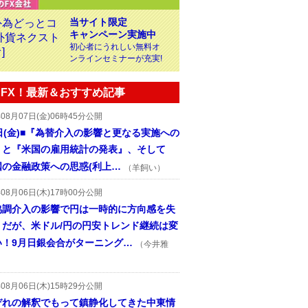
当サイト限定
キャンペーン実施中
初心者にうれしい無料オ
ンラインセミナーが充実!
FX！最新＆おすすめ記事
年08月07日(金)06時45分公開
日(金)■『為替介入の影響と更なる実施への
』と『米国の雇用統計の発表』、そして
国の金融政策への思惑(利上…
（羊飼い）
年08月06日(木)17時00分公開
協調介入の影響で円は一時的に方向感を失
うだが、米ドル/円の円安トレンド継続は変
い！9月日銀会合がターニング…
（今井雅
年08月06日(木)15時29分公開
ぞれの解釈でもって鎮静化してきた中東情