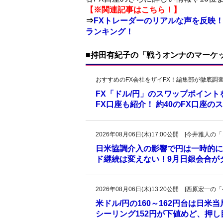
【※関連記事はこちら！】
⇒
FXトレーダーのリアルな声を反映！
ランキング！
■持田有紀子の「戦うオンナのマーケ
おすすめのFX会社をザイFX！編集部が徹底調
FX「ドル/円」のスワップポイン
FX口座も紹介！ 約40のFX口座
2026年08月06日(木)17:00公開 [今井雅
日米協調介入の影響で円は一時的に
ド継続は変えない！9月日銀会合が
2026年08月06日(木)13:20公開 [西原宏
米ドル/円の160～162円台は日米
シーリング152円が下値めど、押