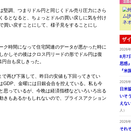
は堅調、つまりドル円と同じくドル売り圧力にさら
くるとなると、ちょっとドルの買い戻しに気を付け
98で買い戻すことにして、様子見をすることにし
ザイ
ーク時間になって住宅関連のデータが悪かった時に
2026
だ。しかしその後はクロス円リードの形でドル円は復
8月7
1円台も戻しきった。
思惑
『米
まで再び下落して、昨日の安値も下回ってきてい
2026
はGDP、金曜には日銀会合を控えている。私も今
日米
と思っているが、今晩は経済指標などいろいろ出る
いそ
動きもあるかもしれないので、プライスアクション
えな
人）
2026
それ