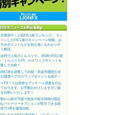
毎月更新中！人気FX口座ランキング。 ラン
クインしたFX口座のキャンペーン情報、お
すすめポイントなどを初心者にもわかりや
すく解説。
高金利で人気のトルコリラ。 約30のFX口座
の「トルコリラ/円」のスワップポイントを
調査して比較！
約40口座を調査して比較！高金利通貨を含
む12通貨ペアのスワップポイントを紹介！
ザイFX！では簡単なアンケート調査を行な
っております。お手数おかけしますがご協
力をお願いいたします！
少額から取引可能で損失や取引時間が限定
的なバイナリーオプションが取引できる国
内全7口座を徹底比較。
MT4おすすめFX口座比較！「スプレッド」