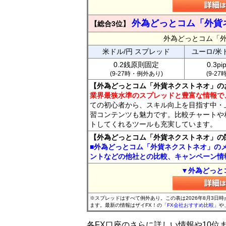
外為どっとコム「外貨
【総合3位】
外為どっとコム「
米ドル/円 スプレッド
ユーロ/米
0.2銭原則固定
0.3p
(9-27時・例外あり)
(9-2
【外為どっとコム「外貨ネクストネオ」の
業界最狭水準のスプレッドと豊富な情報で
ての初心者から、スキル向上を目指す中・
習コンテンツも魅力です。比較チャートや
トしてくれるツールも充実しています。
【外為どっとコム「外貨ネクストネオ」の
■外為どっとコム「外貨ネクストネオ」の
ントなどの他社との比較、キャンペーン情
▼外為どっと
※スプレッドはすべて例外あり。この表は2026年8月3日
ます。最新の情報はザイFX！の
「FX会社おすすめ比較」
や
各FX口座のさらに詳しい情報や10