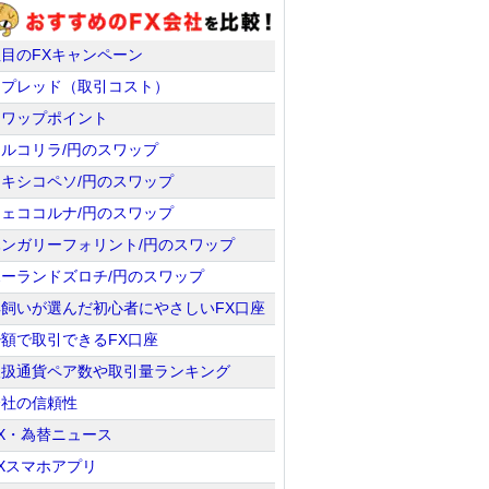
注目のFXキャンペーン
スプレッド（取引コスト）
スワップポイント
トルコリラ/円のスワップ
メキシコペソ/円のスワップ
チェココルナ/円のスワップ
ハンガリーフォリント/円のスワップ
ポーランドズロチ/円のスワップ
羊飼いが選んだ初心者にやさしいFX口座
少額で取引できるFX口座
取扱通貨ペア数や取引量ランキング
会社の信頼性
X・為替ニュース
Xスマホアプリ