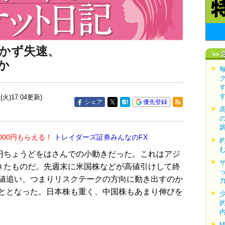
かず失速、
か
(火)17:04更新)
シェア
優先登録
000円もらえる！
トレイダーズ証券みんなのFX
円ちょうどをはさんでの小動きだった。これはアジ
てきたものだ。先週末に米国株などが高値引けして終
値追い、つまりリスクテークの方向に動き出すのか
ととなった。日本株も重く、中国株もあまり伸びを