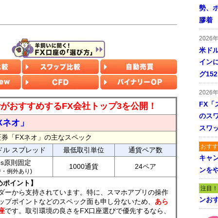
勢、
膠着
2026
米ドル
インに
グ15
2026
FX「
読者がおすすめするFX会社トップ3を公開！
のス
Xネオ」
スワ
証券「FXネオ」の主なスペック
おすす
ドル スプレッド
最低取引単位
通貨ペア数
キャ
ips原則固定
1000通貨
24ペア
ンを
7時・例外あり)
めポイント】
注目！
ダーから支持されています。特に、スマホアプリの操作
ンおす
ップポイントなどのスペック面も申し分ないため、
あら
座
です。取引環境の良さをFX口座選びで優先するなら、