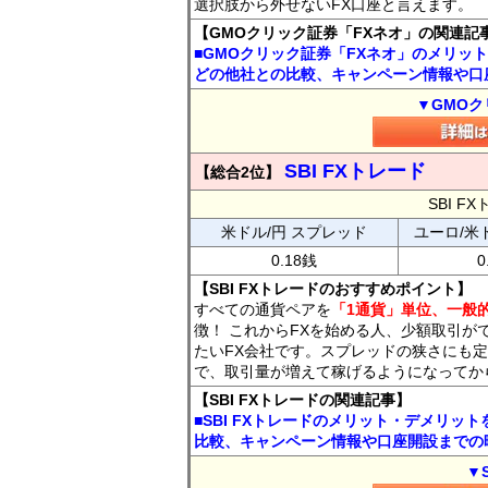
選択肢から外せないFX口座と言えます。
【GMOクリック証券「FXネオ」の関連記
■GMOクリック証券「FXネオ」のメリッ
どの他社との比較、キャンペーン情報や口
▼GMOク
SBI FXトレード
【総合2位】
SBI 
米ドル/円 スプレッド
ユーロ/米
0.18銭
0
【SBI FXトレードのおすすめポイント】
すべての通貨ペアを
「1通貨」単位、一般的
徴！ これからFXを始める人、少額取引が
たいFX会社です。スプレッドの狭さにも定
で、取引量が増えて稼げるようになってか
【SBI FXトレードの関連記事】
■SBI FXトレードのメリット・デメリッ
比較、キャンペーン情報や口座開設までの
▼