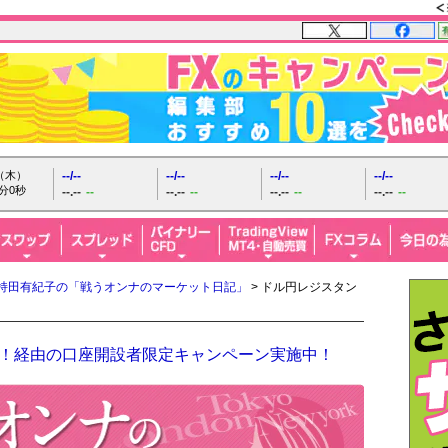
日（木）
--/--
--/--
--/--
--/--
分1秒
--.--
--
--.--
--
--.--
--
--.--
--
持田有紀子の「戦うオンナのマーケット日記」
> ドル円レジスタン
FX！経由の口座開設者限定キャンペーン実施中！