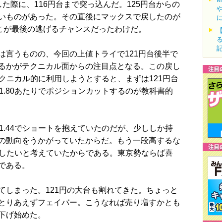
際に、116円台まで突っ込んだ。125円台からの
いものがあった。その直後にマックスで戻したのが
そこが最後の逃げるチャンスだったわけだ。
言うものの、今回の上値トライで121円台後半で
るかがテクニカル面からの注目点となる。この戻し
テクニカル的に利用しようとすると、まずは121円台
1.80あたりでポジションカットするのが教科書的
.44でショートを抱えていたのだが、少ししか持
の動向をうかがっていたからだ。もう一段高するな
売りしたいと考えていたからである。東京勢ならば喜
である。
しまった。121円の大台も割れてきた。ちょっと
とりあえずフェイバー。こうなれば売り増すかとも
下げ始めた。