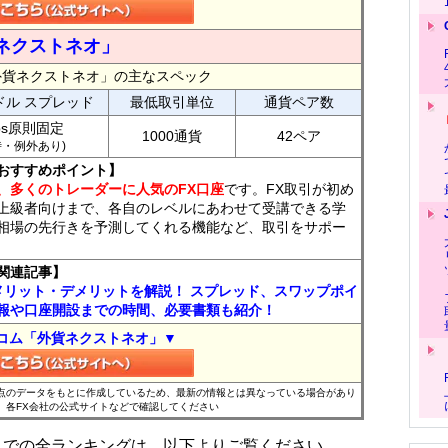
ネクストネオ」
外貨ネクストネオ」の主なスペック
ドル スプレッド
最低取引単位
通貨ペア数
ips原則固定
1000通貨
42ペア
7時・例外あり)
おすすめポイント】
、多くのトレーダーに人気のFX口座
です。FX取引が初め
上級者向けまで、各自のレベルにあわせて受講できる学
相場の先行きを予測してくれる機能など、取引をサポー
関連記事】
メリット・デメリットを解説！ スプレッド、スワップポイ
報や口座開設までの時間、必要書類も紹介！
コム「外貨ネクストネオ」▼
時点のデータをもとに作成しているため、最新の情報とは異なっている場合があり
、各FX会社の公式サイトなどで確認してください
位までの全ランキングは、以下よりご覧ください。