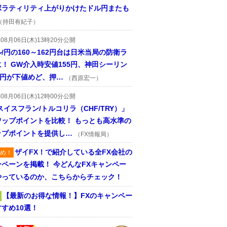
ボラティリティ上がりかけたドル円またも
（持田有紀子）
年08月06日(木)13時20分公開
/円の160～162円台は日米当局の防衛ラ
！ GW介入時安値155円、神田シーリン
2円が下値めど、押…
（西原宏一）
年08月06日(木)12時00分公開
スイスフラン/トルコリラ（CHF/TRY）」
ワップポイントを比較！ もっとも高水準の
ップポイントを提供し…
（FX情報局）
ザイFX！で紹介している全FX会社の
め！
ンペーンを掲載！ 今どんなFXキャンペー
やっているのか、こちらからチェック！
【最新のお得な情報！】FXのキャンペー
すめ10選！