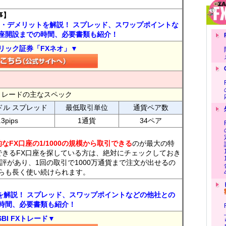
事】
ト・デメリットを解説！ スプレッド、スワップポイントな
座開設までの時間、必要書類も紹介！
リック証券「FXネオ」▼
FXトレードの主なスペック
ドル スプレッド
最低取引単位
通貨ペア数
.3pips
1通貨
34ペア
なFX口座の1/1000の規模から取引できる
のが最大の特
できるFX口座を探している方は、絶対にチェックしておき
評があり、1回の取引で1000万通貨まで注文が出せるの
らも長く使い続けられます。
トを解説！ スプレッド、スワップポイントなどの他社との
時間、必要書類も紹介！
SBI FXトレード▼