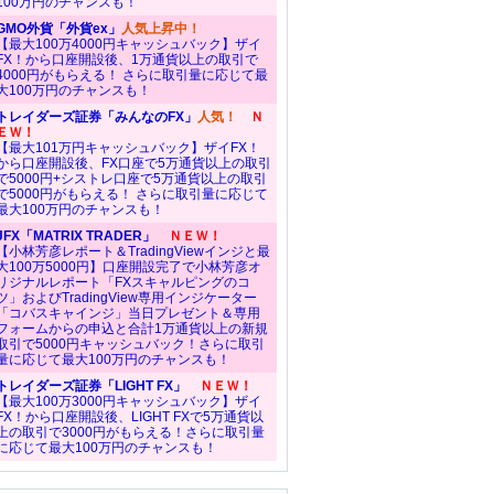
100万円のチャンスも！
GMO外貨「外貨ex」
人気上昇中！
【最大100万4000円キャッシュバック】ザイ
FX！から口座開設後、1万通貨以上の取引で
4000円がもらえる！ さらに取引量に応じて最
大100万円のチャンスも！
トレイダーズ証券「みんなのFX」
人気！
Ｎ
ＥＷ！
【最大101万円キャッシュバック】ザイFX！
から口座開設後、FX口座で5万通貨以上の取引
で5000円+シストレ口座で5万通貨以上の取引
で5000円がもらえる！ さらに取引量に応じて
最大100万円のチャンスも！
JFX「MATRIX TRADER」
ＮＥＷ！
【小林芳彦レポート＆TradingViewインジと最
大100万5000円】口座開設完了で小林芳彦オ
リジナルレポート「FXスキャルピングのコ
ツ」およびTradingView専用インジケーター
「コバスキャインジ」当日プレゼント＆専用
フォームからの申込と合計1万通貨以上の新規
取引で5000円キャッシュバック！さらに取引
量に応じて最大100万円のチャンスも！
トレイダーズ証券「LIGHT FX」
ＮＥＷ！
【最大100万3000円キャッシュバック】ザイ
FX！から口座開設後、LIGHT FXで5万通貨以
上の取引で3000円がもらえる！さらに取引量
に応じて最大100万円のチャンスも！