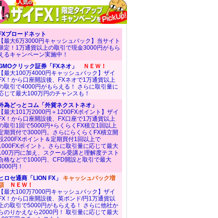
FXブロードネット
【最大6万3000円キャッシュバック】当サイト
限定！1万通貨以上の取引で現金3000円がもら
えるキャンペーン実施中！
GMOクリック証券「FXネオ」
ＮＥＷ！
【最大100万4000円キャッシュバック】ザイ
FX！から口座開設後、FXネオで1万通貨以上
の取引で4000円がもらえる！ さらに取引量に
応じて最大100万円のチャンスも！
外為どっとコム「外貨ネクストネオ」
【最大101万2000円＋1200FXポイント】ザイ
FX！から口座開設後、FX口座で1万通貨以上
の取引1回で5000円+らくらくFX積立1回以上
定期買付で3000円。さらにらくらくFX積立開
設200FXポイント＆定期買付1回以上で
1000FXポイント。さらに取引量に応じて最大
100万円に加え、スクール受講と理解度テスト
合格などで1000円、CFD開設と取引で最大
4000円！
ヒロセ通商「LION FX」
キャッシュバック増
額
ＮＥＷ！
【最大100万7000円キャッシュバック】ザイ
FX！から口座開設後、英ポンド/円1万通貨以
上の取引で5000円がもらえる！ さらに他社か
らのりかえなら2000円！ 取引量に応じて最大