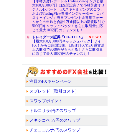
【小林芳彦レポート＆TradingViewインジと最
大100万5000円】口座開設完了で小林芳彦オリ
ジナルレポート「FXスキャルピングのコツ」
およびTradingView専用インジケーター「コバ
スキャインジ」当日プレゼント＆専用フォー
ムからの申込と合計1万通貨以上の新規取引で
5000円キャッシュバック！さらに取引量に応
じて最大100万円のチャンスも！
トレイダーズ証券「LIGHT FX」
ＮＥＷ！
【最大100万3000円キャッシュバック】ザイ
FX！から口座開設後、LIGHT FXで5万通貨以
上の取引で3000円がもらえる！さらに取引量
に応じて最大100万円のチャンスも！
注目のFXキャンペーン
スプレッド（取引コスト）
スワップポイント
トルコリラ/円のスワップ
メキシコペソ/円のスワップ
チェココルナ/円のスワップ