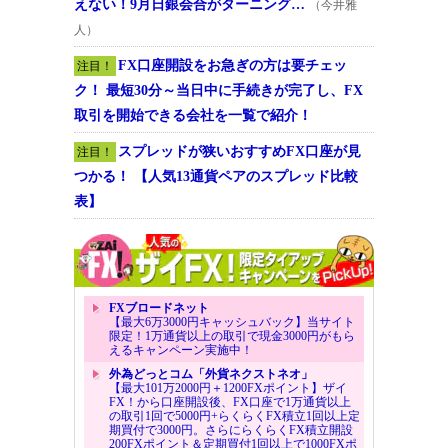
えない！9月日銀会合がターニング…
（今井雅
人）
FX口座開設をお急ぎの方は要チェッ
注目！
ク！ 最短30分～当日中に手続きが完了し、FX
取引を開始できる会社を一覧で紹介！
スプレッドが狭いおすすめFX口座が見
注目！
つかる！ 【人気13通貨ペアのスプレッド比較
表】
FXブロードネット
【最大6万3000円キャッシュバック】当サイト
限定！1万通貨以上の取引で現金3000円がもら
えるキャンペーン実施中！
外為どっとコム「外貨ネクストネオ」
【最大101万2000円＋1200FXポイント】ザイ
FX！から口座開設後、FX口座で1万通貨以上
の取引1回で5000円+らくらくFX積立1回以上定
期買付で3000円。さらにらくらくFX積立開設
200FXポイント＆定期買付1回以上で1000FXポ