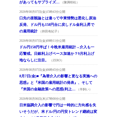
があってもサプライズ…
（陳満咲杜）
2026年08月07日(金)15時43分公開
口先の楽観論とは違って中東情勢は悪化し原油
反発、ドル円も158円台に戻しドル金利上昇で
の雇用統計
（持田有紀子）
2026年08月07日(金)09時11分公開
ドル円158円半ば！今晩米雇用統計→介入も一
応警戒。日銀利上げペース加速か？9月利上げ
地ならしに注目。
（ZERO）
2026年08月07日(金)06時45分公開
8月7日(金)■『為替介入の影響と更なる実施への
思惑』と『米国の雇用統計の発表』、そして
『米国の金融政策への思惑(利上…
（羊飼い）
2026年08月06日(木)17時00分公開
日米協調介入の影響で円は一時的に方向感を失
いそうだが、米ドル/円の円安トレンド継続は変