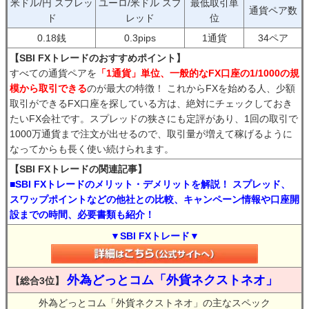
米ドル/円 スプレッ
ユーロ/米ドル スプ
最低取引単
通貨ペア数
ド
レッド
位
0.18銭
0.3pips
1通貨
34ペア
【SBI FXトレードのおすすめポイント】
すべての通貨ペアを
「1通貨」単位、一般的なFX口座の1/1000の規
模から取引できる
のが最大の特徴！ これからFXを始める人、少額
取引ができるFX口座を探している方は、絶対にチェックしておき
たいFX会社です。スプレッドの狭さにも定評があり、1回の取引で
1000万通貨まで注文が出せるので、取引量が増えて稼げるように
なってからも長く使い続けられます。
【SBI FXトレードの関連記事】
■SBI FXトレードのメリット・デメリットを解説！ スプレッド、
スワップポイントなどの他社との比較、キャンペーン情報や口座開
設までの時間、必要書類も紹介！
▼SBI FXトレード▼
外為どっとコム「外貨ネクストネオ」
【総合3位】
外為どっとコム「外貨ネクストネオ」の主なスペック