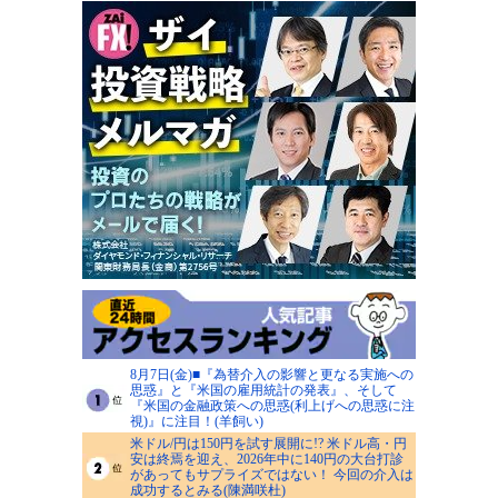
8月7日(金)■『為替介入の影響と更なる実施への
思惑』と『米国の雇用統計の発表』、そして
『米国の金融政策への思惑(利上げへの思惑に注
視)』に注目！(羊飼い)
米ドル/円は150円を試す展開に!? 米ドル高・円
安は終焉を迎え、2026年中に140円の大台打診
があってもサプライズではない！ 今回の介入は
成功するとみる(陳満咲杜)