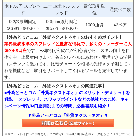
米ドル/円 スプレッ
ユーロ/米ドル スプ
最低取引単
通貨ペア数
ド
レッド
位
0.2銭原則固定
0.3pips原則固定
1000通貨
42ペア
(9-27時・例外あり)
(9-27時・例外あり)
【外為どっとコム「外貨ネクストネオ」のおすすめポイント】
業界最狭水準のスプレッドと豊富な情報で、多くのトレーダーに人
気のFX口座
です。FX取引が初めての初心者から、スキル向上を目
指す中・上級者向けまで、各自のレベルにあわせて受講できる学習
コンテンツも魅力です。比較チャートや相場の先行きを予測してく
れる機能など、取引をサポートしてくれるツールも充実していま
す。
【外為どっとコム「外貨ネクストネオ」の関連記事】
■外為どっとコム「外貨ネクストネオ」のメリット・デメリットを
解説！ スプレッド、スワップポイントなどの他社との比較、キャ
ンペーン情報や口座開設までの時間、必要書類も紹介！
▼外為どっとコム「外貨ネクストネオ」▼
※スプレッドはすべて例外あり。この表は2026年8月3日時点のデータをもとに作成している