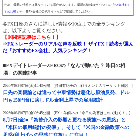
ため、最新の情報とは異なっている場合があります。最新の情報はザイFX！の
「FX会社おす
すめ比較」
や、各FX会社の公式サイトなどで確認してください
各FX口座のさらに詳しい情報や10位までの全ランキング
は、以下よりご覧ください。
【※関連記事はこちら！】
⇒
FXトレーダーのリアルな声を反映！ ザイFX！読者が選ん
だ「おすすめFX会社」人気ランキング！
■FXデイトレーダーZEROの「なんで動いた？ 昨日の相
場」の関連記事
2026年08月07日(金)15:43公開 [持田有紀子の「戦うオンナのマーケット日記」]
口先の楽観論とは違って中東情勢は悪化し原油反発、ドル
円も158円台に戻しドル金利上昇での雇用統計
2026年08月07日(金)06:45公開 [FX・羊飼いの「今日の為替はこれで動く！」]
8月7日(金)■『為替介入の影響と更なる実施への思惑』と
『米国の雇用統計の発表』、そして『米国の金融政策への
思惑(利上げへの思惑に注視)』に注目！