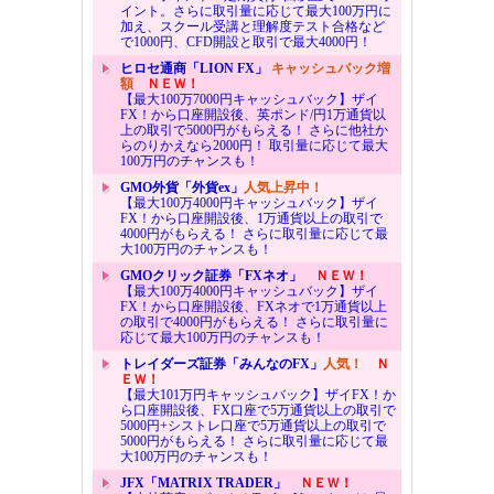
イント。さらに取引量に応じて最大100万円に
加え、スクール受講と理解度テスト合格など
で1000円、CFD開設と取引で最大4000円！
ヒロセ通商「LION FX」
キャッシュバック増
額
ＮＥＷ！
【最大100万7000円キャッシュバック】ザイ
FX！から口座開設後、英ポンド/円1万通貨以
上の取引で5000円がもらえる！ さらに他社か
らのりかえなら2000円！ 取引量に応じて最大
100万円のチャンスも！
GMO外貨「外貨ex」
人気上昇中！
【最大100万4000円キャッシュバック】ザイ
FX！から口座開設後、1万通貨以上の取引で
4000円がもらえる！ さらに取引量に応じて最
大100万円のチャンスも！
GMOクリック証券「FXネオ」
ＮＥＷ！
【最大100万4000円キャッシュバック】ザイ
FX！から口座開設後、FXネオで1万通貨以上
の取引で4000円がもらえる！ さらに取引量に
応じて最大100万円のチャンスも！
トレイダーズ証券「みんなのFX」
人気！
Ｎ
ＥＷ！
【最大101万円キャッシュバック】ザイFX！か
ら口座開設後、FX口座で5万通貨以上の取引で
5000円+シストレ口座で5万通貨以上の取引で
5000円がもらえる！ さらに取引量に応じて最
大100万円のチャンスも！
JFX「MATRIX TRADER」
ＮＥＷ！