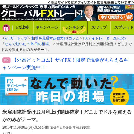
FX比較
キャンペーン
ランキング
スワップ
スプレッド
ザイFX！トップ
>
相場を見通す超強力FXコラム
>
FXデイトレーダーZEROの
「なんで動いた？ 昨日の相場」
> 米雇用統計受け12月利上げ開始確定！どこまで
ドルを買えるかのみがテーマ。
【外為どっとコム】ザイFX！限定で現金がもらえるキ
ャンペーン実施中！
米雇用統計受け12月利上げ開始確定！
どこまでドルを買える
かのみがテーマ。
2015年11月09日(月)09:51公開
[2015年11月09日(月)09:51更新]
ZERO