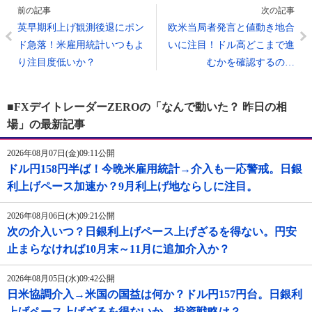
前の記事
次の記事
英早期利上げ観測後退にポン
欧米当局者発言と値動き地合
ド急落！米雇用統計いつもよ
いに注目！ドル高どこまで進
り注目度低いか？
むかを確認するの…
■FXデイトレーダーZEROの「なんで動いた？ 昨日の相
場」の最新記事
2026年08月07日(金)09:11公開
ドル円158円半ば！今晩米雇用統計→介入も一応警戒。日銀
利上げペース加速か？9月利上げ地ならしに注目。
2026年08月06日(木)09:21公開
次の介入いつ？日銀利上げペース上げざるを得ない。円安
止まらなければ10月末～11月に追加介入か？
2026年08月05日(水)09:42公開
日米協調介入→米国の国益は何か？ドル円157円台。日銀利
上げペース上げざるを得ないか。投資戦略は？