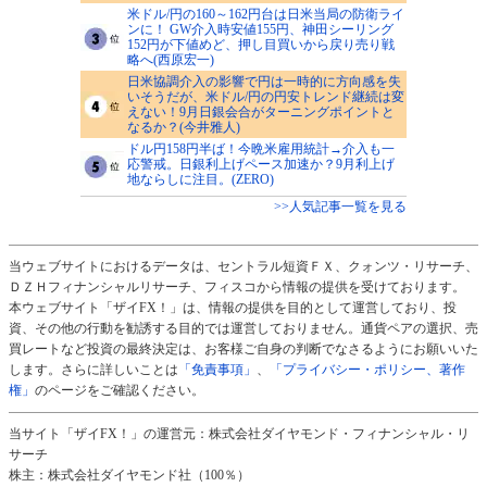
米ドル/円の160～162円台は日米当局の防衛ライ
ンに！ GW介入時安値155円、神田シーリング
152円が下値めど、押し目買いから戻り売り戦
略へ(西原宏一)
日米協調介入の影響で円は一時的に方向感を失
いそうだが、米ドル/円の円安トレンド継続は変
えない！9月日銀会合がターニングポイントと
なるか？(今井雅人)
ドル円158円半ば！今晩米雇用統計→介入も一
応警戒。日銀利上げペース加速か？9月利上げ
地ならしに注目。(ZERO)
>>人気記事一覧を見る
当ウェブサイトにおけるデータは、セントラル短資ＦＸ、クォンツ・リサーチ、
ＤＺＨフィナンシャルリサーチ、フィスコから情報の提供を受けております。
本ウェブサイト「ザイFX！」は、情報の提供を目的として運営しており、投
資、その他の行動を勧誘する目的では運営しておりません。通貨ペアの選択、売
買レートなど投資の最終決定は、お客様ご自身の判断でなさるようにお願いいた
します。さらに詳しいことは
「免責事項」
、
「プライバシー・ポリシー、著作
権」
のページをご確認ください。
当サイト「ザイFX！」の運営元：株式会社ダイヤモンド・フィナンシャル・リ
サーチ
株主：株式会社ダイヤモンド社（100％）