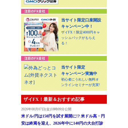
当サイト限定口座開設
キャンペーン中！
ザイFX！限定4000円キャ
ッシュバックがもらえ
る！
当サイト限定
キャンペーン実施中
初心者にうれしい無料オ
ンラインセミナーが充実!
ザイFX！最新＆おすすめ記事
2026年08月07日(金)18時09分公開
米ドル/円は150円を試す展開に!? 米ドル高・円
安は終焉を迎え、2026年中に140円の大台打診