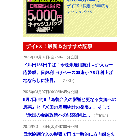
ザイFX！限定で5000円キ
ャッシュバック！
ザイFX！最新＆おすすめ記事
2026年08月07日(金)09時11分公開
ドル円158円半ば！今晩米雇用統計→介入も一
応警戒。日銀利上げペース加速か？9月利上げ
地ならしに注目。
（ZERO）
2026年08月07日(金)06時45分公開
8月7日(金)■『為替介入の影響と更なる実施への
思惑』と『米国の雇用統計の発表』、そして
『米国の金融政策への思惑(利上…
（羊飼い）
2026年08月06日(木)17時00分公開
日米協調介入の影響で円は一時的に方向感を失