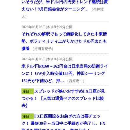
いそうだが、米ドル/円の円安トレンド継続は変
えない！9月日銀会合がターニング…
（今井雅
人）
2026年08月06日(木)15時29分公開
それぞれの解釈でもって鎮静化してきた中東情
勢、ボラティリティ上がりかけたドル円またも
膠着
（持田有紀子）
2026年08月06日(木)13時20分公開
米ドル/円の160～162円台は日米当局の防衛ライ
ンに！ GW介入時安値155円、神田シーリング
152円が下値めど、押…
（西原宏一）
スプレッドが狭いおすすめFX口座が見
注目！
つかる！ 【人気13通貨ペアのスプレッド比較
表】
FX口座開設をお急ぎの方は要チェッ
注目！
ク！ 最短30分～当日中に手続きが完了し、FX