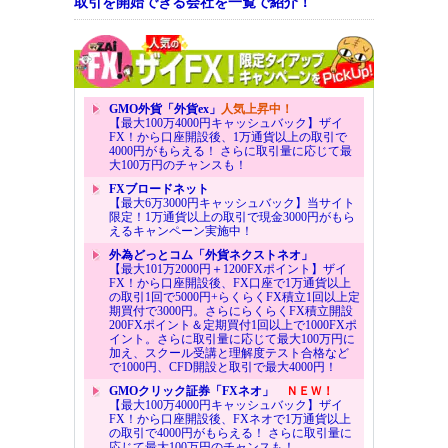
取引を開始できる会社を一覧で紹介！
GMO外貨「外貨ex」
人気上昇中！
【最大100万4000円キャッシュバック】ザイ
FX！から口座開設後、1万通貨以上の取引で
4000円がもらえる！ さらに取引量に応じて最
大100万円のチャンスも！
FXブロードネット
【最大6万3000円キャッシュバック】当サイト
限定！1万通貨以上の取引で現金3000円がもら
えるキャンペーン実施中！
外為どっとコム「外貨ネクストネオ」
【最大101万2000円＋1200FXポイント】ザイ
FX！から口座開設後、FX口座で1万通貨以上
の取引1回で5000円+らくらくFX積立1回以上定
期買付で3000円。さらにらくらくFX積立開設
200FXポイント＆定期買付1回以上で1000FXポ
イント。さらに取引量に応じて最大100万円に
加え、スクール受講と理解度テスト合格など
で1000円、CFD開設と取引で最大4000円！
GMOクリック証券「FXネオ」
ＮＥＷ！
【最大100万4000円キャッシュバック】ザイ
FX！から口座開設後、FXネオで1万通貨以上
の取引で4000円がもらえる！ さらに取引量に
応じて最大100万円のチャンスも！