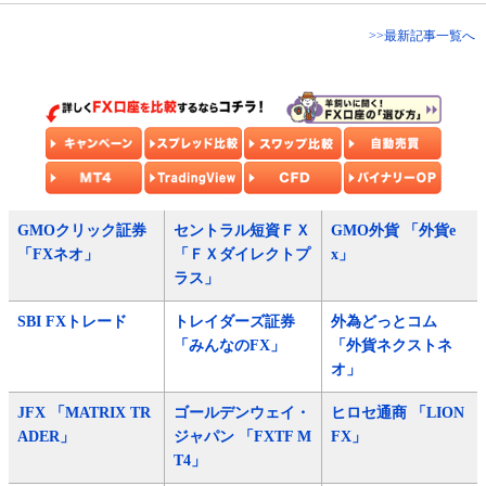
>>最新記事一覧へ
GMOクリック証券
セントラル短資ＦＸ
GMO外貨 「外貨e
「FXネオ」
「ＦＸダイレクトプ
x」
ラス」
SBI FXトレード
トレイダーズ証券
外為どっとコム
「みんなのFX」
「外貨ネクストネ
オ」
JFX 「MATRIX TR
ゴールデンウェイ・
ヒロセ通商 「LION
ADER」
ジャパン 「FXTF M
FX」
T4」