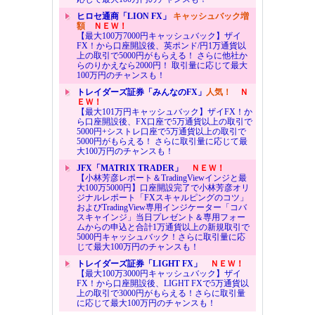
ヒロセ通商「LION FX」
キャッシュバック増
額
ＮＥＷ！
【最大100万7000円キャッシュバック】ザイ
FX！から口座開設後、英ポンド/円1万通貨以
上の取引で5000円がもらえる！ さらに他社か
らのりかえなら2000円！ 取引量に応じて最大
100万円のチャンスも！
トレイダーズ証券「みんなのFX」
人気！
Ｎ
ＥＷ！
【最大101万円キャッシュバック】ザイFX！か
ら口座開設後、FX口座で5万通貨以上の取引で
5000円+シストレ口座で5万通貨以上の取引で
5000円がもらえる！ さらに取引量に応じて最
大100万円のチャンスも！
JFX「MATRIX TRADER」
ＮＥＷ！
【小林芳彦レポート＆TradingViewインジと最
大100万5000円】口座開設完了で小林芳彦オリ
ジナルレポート「FXスキャルピングのコツ」
およびTradingView専用インジケーター「コバ
スキャインジ」当日プレゼント＆専用フォー
ムからの申込と合計1万通貨以上の新規取引で
5000円キャッシュバック！さらに取引量に応
じて最大100万円のチャンスも！
トレイダーズ証券「LIGHT FX」
ＮＥＷ！
【最大100万3000円キャッシュバック】ザイ
FX！から口座開設後、LIGHT FXで5万通貨以
上の取引で3000円がもらえる！さらに取引量
に応じて最大100万円のチャンスも！