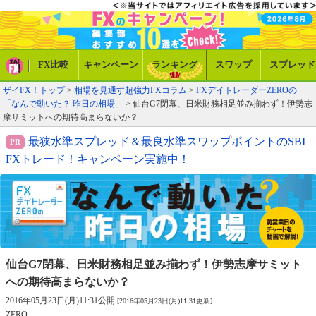
FX比較
キャンペーン
ランキング
スワップ
スプレッド
ザイFX！トップ
>
相場を見通す超強力FXコラム
>
FXデイトレーダーZEROの
「なんで動いた？ 昨日の相場」
> 仙台G7閉幕、日米財務相足並み揃わず！伊勢志
摩サミットへの期待高まらないか？
最狭水準スプレッド＆最良水準スワップポイントのSBI
FXトレード！キャンペーン実施中！
仙台G7閉幕、日米財務相足並み揃わず！
伊勢志摩サミット
への期待高まらないか？
2016年05月23日(月)11:31公開
[2016年05月23日(月)11:31更新]
ZERO