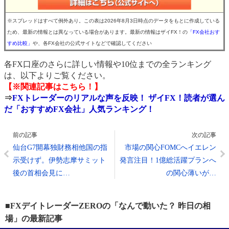
※スプレッドはすべて例外あり。この表は2026年8月3日時点のデータをもとに作成している
ため、最新の情報とは異なっている場合があります。最新の情報はザイFX！の
「FX会社おす
すめ比較」
や、各FX会社の公式サイトなどで確認してください
各FX口座のさらに詳しい情報や10位までの全ランキング
は、以下よりご覧ください。
【※関連記事はこちら！】
⇒
FXトレーダーのリアルな声を反映！ ザイFX！読者が選ん
だ「おすすめFX会社」人気ランキング！
前の記事
次の記事
仙台G7開幕独財務相他国の指
市場の関心FOMCへイエレン
示受けず。伊勢志摩サミット
発言注目！1億総活躍プランへ
後の首相会見に…
の関心薄いが…
■FXデイトレーダーZEROの「なんで動いた？ 昨日の相
場」の最新記事