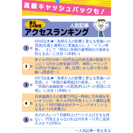
8月6日(木)■『為替介入の影響と更なる実施への
思惑(先週と週明けに実施あり)』と『イラン情
勢』、そして『明日に米国の雇用統計の発表を
控える点』に注目！(羊飼い)
米ドル/円の160～162円台は日米当局の防衛ライ
ンに！ GW介入時安値155円、神田シーリング
152円が下値めど、押し目買いから戻り売り戦
略へ(西原宏一)
8月7日(金)■『為替介入の影響と更なる実施への
思惑』と『米国の雇用統計の発表』、そして
『米国の金融政策への思惑(利上げへの思惑に注
視)』に注目！(羊飼い)
日米協調介入の影響で円は一時的に方向感を失
いそうだが、米ドル/円の円安トレンド継続は変
えない！9月日銀会合がターニングポイントと
なるか？(今井雅人)
次の介入いつ？日銀利上げペース上げざるを得
ない。円安止まらなければ10月末～11月に追加
介入か？(ZERO)
>>人気記事一覧を見る