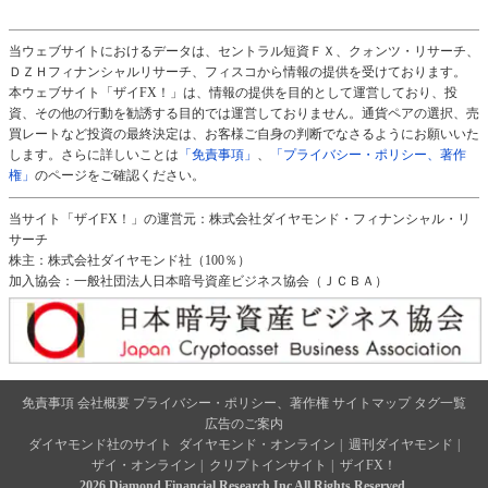
当ウェブサイトにおけるデータは、セントラル短資ＦＸ、クォンツ・リサーチ、
ＤＺＨフィナンシャルリサーチ、フィスコから情報の提供を受けております。
本ウェブサイト「ザイFX！」は、情報の提供を目的として運営しており、投
資、その他の行動を勧誘する目的では運営しておりません。通貨ペアの選択、売
買レートなど投資の最終決定は、お客様ご自身の判断でなさるようにお願いいた
します。さらに詳しいことは
「免責事項」
、
「プライバシー・ポリシー、著作
権」
のページをご確認ください。
当サイト「ザイFX！」の運営元：株式会社ダイヤモンド・フィナンシャル・リ
サーチ
株主：株式会社ダイヤモンド社（100％）
加入協会：一般社団法人日本暗号資産ビジネス協会（ＪＣＢＡ）
免責事項
会社概要
プライバシー・ポリシー、著作権
サイトマップ
タグ一覧
広告のご案内
ダイヤモンド社のサイト
ダイヤモンド・オンライン
|
週刊ダイヤモンド
|
ザイ・オンライン
|
クリプトインサイト
|
ザイFX！
2026 Diamond Financial Research,Inc All Rights Reserved.