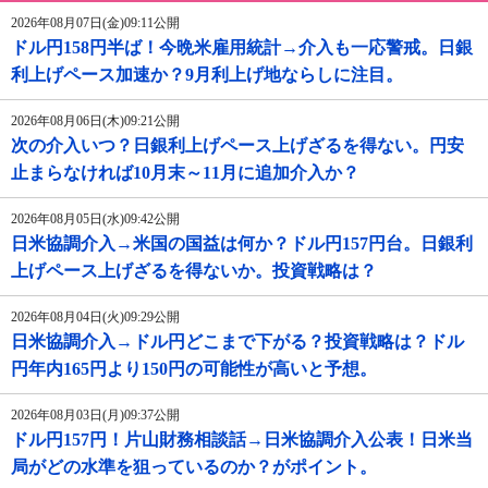
2026年08月07日(金)09:11公開
ドル円158円半ば！今晩米雇用統計→介入も一応警戒。日銀
利上げペース加速か？9月利上げ地ならしに注目。
2026年08月06日(木)09:21公開
次の介入いつ？日銀利上げペース上げざるを得ない。円安
止まらなければ10月末～11月に追加介入か？
2026年08月05日(水)09:42公開
日米協調介入→米国の国益は何か？ドル円157円台。日銀利
上げペース上げざるを得ないか。投資戦略は？
2026年08月04日(火)09:29公開
日米協調介入→ドル円どこまで下がる？投資戦略は？ドル
円年内165円より150円の可能性が高いと予想。
2026年08月03日(月)09:37公開
ドル円157円！片山財務相談話→日米協調介入公表！日米当
局がどの水準を狙っているのか？がポイント。