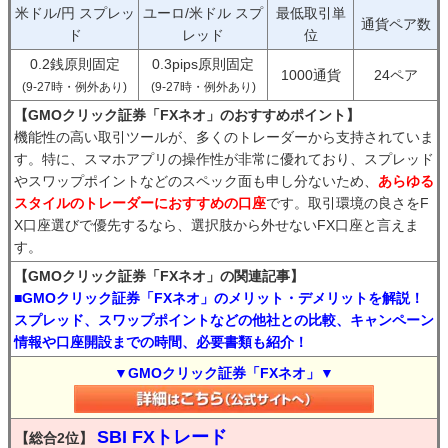
米ドル/円 スプレッ
ユーロ/米ドル スプ
最低取引単
通貨ペア数
ド
レッド
位
0.2銭原則固定
0.3pips原則固定
1000通貨
24ペア
(9-27時・例外あり)
(9-27時・例外あり)
【GMOクリック証券「FXネオ」のおすすめポイント】
機能性の高い取引ツールが、多くのトレーダーから支持されていま
す。特に、スマホアプリの操作性が非常に優れており、スプレッド
やスワップポイントなどのスペック面も申し分ないため、
あらゆる
スタイルのトレーダーにおすすめの口座
です。取引環境の良さをF
X口座選びで優先するなら、選択肢から外せないFX口座と言えま
す。
【GMOクリック証券「FXネオ」の関連記事】
■GMOクリック証券「FXネオ」のメリット・デメリットを解説！
スプレッド、スワップポイントなどの他社との比較、キャンペーン
情報や口座開設までの時間、必要書類も紹介！
▼GMOクリック証券「FXネオ」▼
SBI FXトレード
【総合2位】