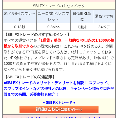
SBI FXトレードの主なスペック
米ドル/円 スプレッ
ユーロ/米ドル スプ
最低取引単
通貨ペア数
ド
レッド
位
0.18銭
0.3pips
1通貨
34ペア
【SBI FXトレードのおすすめポイント】
すべての通貨ペアを
「1通貨」単位、一般的なFX口座の1/1000の規
模から取引できる
のが最大の特徴！ これからFXを始める人、少額
取引ができるFX口座を探している方は、絶対にチェックしておき
たいFX会社です。スプレッドの狭さにも定評があり、1回の取引で
1000万通貨まで注文が出せるので、取引量が増えて稼げるように
なってからも長く使い続けられます。
【SBI FXトレードの関連記事】
■SBI FXトレードのメリット・デメリットを解説！ スプレッド、
スワップポイントなどの他社との比較、キャンペーン情報や口座開
設までの時間、必要書類も紹介！
▼SBI FXトレード▼