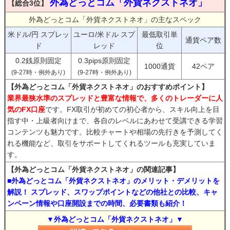
外為どっとコム「外貨ネクストネオ」
【総合3位】
外為どっとコム「外貨ネクストネオ」の主なスペック
米ドル/円 スプレッ
ユーロ/米ドル スプ
最低取引単
通貨ペア数
ド
レッド
位
0.2銭原則固定
0.3pips原則固定
1000通貨
42ペア
(9-27時・例外あり)
(9-27時・例外あり)
【外為どっとコム「外貨ネクストネオ」のおすすめポイント】
業界最狭水準のスプレッドと豊富な情報で、多くのトレーダーに人
気のFX口座
です。FX取引が初めての初心者から、スキル向上を目
指す中・上級者向けまで、各自のレベルにあわせて受講できる学習
コンテンツも魅力です。比較チャートや相場の先行きを予測してく
れる機能など、取引をサポートしてくれるツールも充実していま
す。
【外為どっとコム「外貨ネクストネオ」の関連記事】
■外為どっとコム「外貨ネクストネオ」のメリット・デメリットを
解説！ スプレッド、スワップポイントなどの他社との比較、キャ
ンペーン情報や口座開設までの時間、必要書類も紹介！
▼外為どっとコム「外貨ネクストネオ」▼