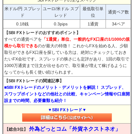
SBI FXトレードの主なスペック
米ドル/円 スプレッ
ユーロ/米ドル スプ
最低取引単
通貨ペア数
ド
レッド
位
0.18銭
0.3pips
1通貨
34ペア
【SBI FXトレードのおすすめポイント】
すべての通貨ペアを
「1通貨」単位、一般的なFX口座の1/1000の規
模から取引できる
のが最大の特徴！ これからFXを始める人、少額
取引ができるFX口座を探している方は、絶対にチェックしておき
たいFX会社です。スプレッドの狭さにも定評があり、1回の取引で
1000万通貨まで注文が出せるので、取引量が増えて稼げるように
なってからも長く使い続けられます。
【SBI FXトレードの関連記事】
■SBI FXトレードのメリット・デメリットを解説！ スプレッド、
スワップポイントなどの他社との比較、キャンペーン情報や口座開
設までの時間、必要書類も紹介！
▼SBI FXトレード▼
外為どっとコム「外貨ネクストネオ」
【総合3位】