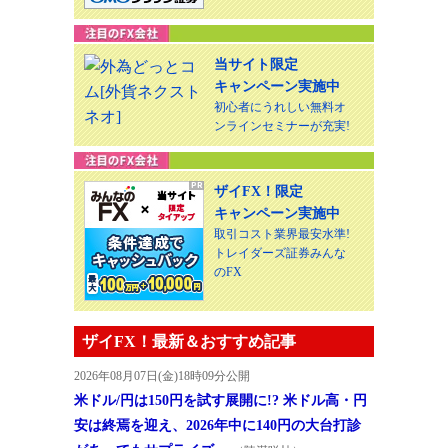
当サイト限定
キャンペーン実施中
初心者にうれしい無料オ
ンラインセミナーが充実!
ザイFX！限定
キャンペーン実施中
取引コスト業界最安水準!
トレイダーズ証券みんな
のFX
ザイFX！最新＆おすすめ記事
2026年08月07日(金)18時09分公開
米ドル/円は150円を試す展開に!? 米ドル高・円
安は終焉を迎え、2026年中に140円の大台打診