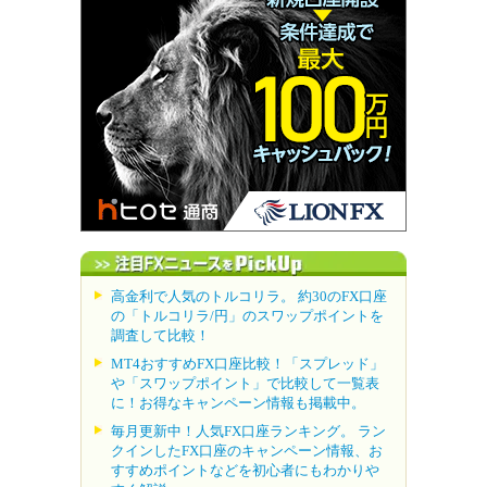
高金利で人気のトルコリラ。 約30のFX口座
の「トルコリラ/円」のスワップポイントを
調査して比較！
MT4おすすめFX口座比較！「スプレッド」
や「スワップポイント」で比較して一覧表
に！お得なキャンペーン情報も掲載中。
毎月更新中！人気FX口座ランキング。 ラン
クインしたFX口座のキャンペーン情報、お
すすめポイントなどを初心者にもわかりや