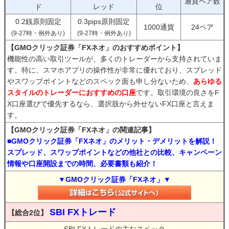
通貨ペア数
ド
レッド
位
0.2銭原則固定
0.3pips原則固定
1000通貨
24ペア
(9-27時・例外あり)
(9-27時・例外あり)
【GMOクリック証券「FXネオ」のおすすめポイント】
機能性の高い取引ツールが、多くのトレーダーから支持されていま
す。特に、スマホアプリの操作性が非常に優れており、スプレッド
やスワップポイントなどのスペック面も申し分ないため、
あらゆる
スタイルのトレーダーにおすすめの口座
です。取引環境の良さをF
X口座選びで優先するなら、選択肢から外せないFX口座と言えま
す。
【GMOクリック証券「FXネオ」の関連記事】
■GMOクリック証券「FXネオ」のメリット・デメリットを解説！
スプレッド、スワップポイントなどの他社との比較、キャンペーン
情報や口座開設までの時間、必要書類も紹介！
▼GMOクリック証券「FXネオ」▼
SBI FXトレード
【総合2位】