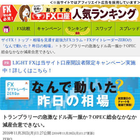
FX比較
キャンペーン
ランキング
スワップ
スプレッド
ザイFX！トップ
>
相場を見通す超強力FXコラム
>
FXデイトレーダーZEROの
「なんで動いた？ 昨日の相場」
> トランプラリーの急激なドル高一服か？OPEC
総会なかなか減産合意できない。
LIGHT FXは当サイト口座開設者限定キャンペーン実施
中！詳しくはこちら！
トランプラリーの急激なドル高一服か？
OPEC総会なかなか
減産合意できない。
2016年11月28日(月)11:27公開
[2016年11月28日(月)11:27更新]
ZERO