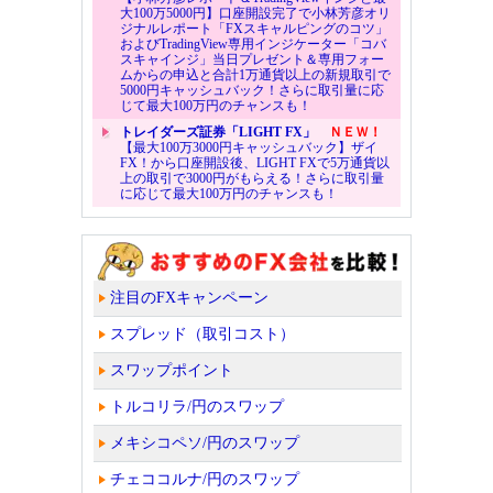
大100万5000円】口座開設完了で小林芳彦オリ
ジナルレポート「FXスキャルピングのコツ」
およびTradingView専用インジケーター「コバ
スキャインジ」当日プレゼント＆専用フォー
ムからの申込と合計1万通貨以上の新規取引で
5000円キャッシュバック！さらに取引量に応
じて最大100万円のチャンスも！
トレイダーズ証券「LIGHT FX」
ＮＥＷ！
【最大100万3000円キャッシュバック】ザイ
FX！から口座開設後、LIGHT FXで5万通貨以
上の取引で3000円がもらえる！さらに取引量
に応じて最大100万円のチャンスも！
注目のFXキャンペーン
スプレッド（取引コスト）
スワップポイント
トルコリラ/円のスワップ
メキシコペソ/円のスワップ
チェココルナ/円のスワップ