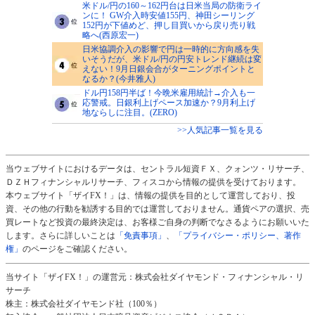
米ドル/円の160～162円台は日米当局の防衛ライ
ンに！ GW介入時安値155円、神田シーリング
152円が下値めど、押し目買いから戻り売り戦
略へ(西原宏一)
日米協調介入の影響で円は一時的に方向感を失
いそうだが、米ドル/円の円安トレンド継続は変
えない！9月日銀会合がターニングポイントと
なるか？(今井雅人)
ドル円158円半ば！今晩米雇用統計→介入も一
応警戒。日銀利上げペース加速か？9月利上げ
地ならしに注目。(ZERO)
>>人気記事一覧を見る
当ウェブサイトにおけるデータは、セントラル短資ＦＸ、クォンツ・リサーチ、
ＤＺＨフィナンシャルリサーチ、フィスコから情報の提供を受けております。
本ウェブサイト「ザイFX！」は、情報の提供を目的として運営しており、投
資、その他の行動を勧誘する目的では運営しておりません。通貨ペアの選択、売
買レートなど投資の最終決定は、お客様ご自身の判断でなさるようにお願いいた
します。さらに詳しいことは
「免責事項」
、
「プライバシー・ポリシー、著作
権」
のページをご確認ください。
当サイト「ザイFX！」の運営元：株式会社ダイヤモンド・フィナンシャル・リ
サーチ
株主：株式会社ダイヤモンド社（100％）