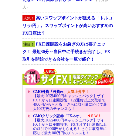
人）
高いスワップポイントが狙える「トルコ
人気！
リラ/円」。スワップポイントが高いおすすめの
FX口座は？
FX口座開設をお急ぎの方は要チェッ
注目！
ク！ 最短30分～当日中に手続きが完了し、FX
取引を開始できる会社を一覧で紹介！
GMO外貨「外貨ex」
人気上昇中！
【最大100万4000円キャッシュバック】ザイ
FX！から口座開設後、1万通貨以上の取引で
4000円がもらえる！ さらに取引量に応じて最
大100万円のチャンスも！
GMOクリック証券「FXネオ」
ＮＥＷ！
【最大100万4000円キャッシュバック】ザイ
FX！から口座開設後、FXネオで1万通貨以上
の取引で4000円がもらえる！ さらに取引量に
応じて最大100万円のチャンスも！