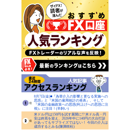
8月7日(金)■『為替介入の影響と更なる実施への
思惑』と『米国の雇用統計の発表』、そして
『米国の金融政策への思惑(利上げへの思惑に注
視)』に注目！(羊飼い)
米ドル/円は150円を試す展開に!? 米ドル高・円
安は終焉を迎え、2026年中に140円の大台打診
があってもサプライズではない！ 今回の介入は
成功するとみる(陳満咲杜)