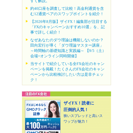
すく解説。
約40口座を調査して比較！高金利通貨を含
む12通貨ペアのスワップポイントを紹介！
【2026年8月版】ザイFX！編集部が注目する
「FXのキャンペーンおすすめ10選」を、記
事で詳しく紹介！
なぜあなたのダウ理論は機能しないのか？
田向宏行が導く「ダウ理論マスター講座」
～時間軸の基礎知識と実践編～ 【9/5（土）
会場+オンライン同時開催】
当サイトで紹介している全FX会社のキャン
ペーンを掲載！たくさんのFX会社のキャン
ペーンから比較検討したい方は是非チェッ
ク！
ザイFX！読者に
圧倒的人気！
狭いスプレッドと高いス
ワップが魅力！