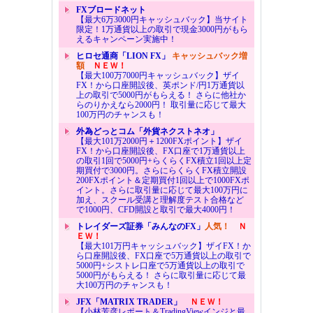
FXブロードネット
【最大6万3000円キャッシュバック】当サイト
限定！1万通貨以上の取引で現金3000円がもら
えるキャンペーン実施中！
ヒロセ通商「LION FX」
キャッシュバック増
額
ＮＥＷ！
【最大100万7000円キャッシュバック】ザイ
FX！から口座開設後、英ポンド/円1万通貨以
上の取引で5000円がもらえる！ さらに他社か
らのりかえなら2000円！ 取引量に応じて最大
100万円のチャンスも！
外為どっとコム「外貨ネクストネオ」
【最大101万2000円＋1200FXポイント】ザイ
FX！から口座開設後、FX口座で1万通貨以上
の取引1回で5000円+らくらくFX積立1回以上定
期買付で3000円。さらにらくらくFX積立開設
200FXポイント＆定期買付1回以上で1000FXポ
イント。さらに取引量に応じて最大100万円に
加え、スクール受講と理解度テスト合格など
で1000円、CFD開設と取引で最大4000円！
トレイダーズ証券「みんなのFX」
人気！
Ｎ
ＥＷ！
【最大101万円キャッシュバック】ザイFX！か
ら口座開設後、FX口座で5万通貨以上の取引で
5000円+シストレ口座で5万通貨以上の取引で
5000円がもらえる！ さらに取引量に応じて最
大100万円のチャンスも！
JFX「MATRIX TRADER」
ＮＥＷ！
【小林芳彦レポート＆TradingViewインジと最