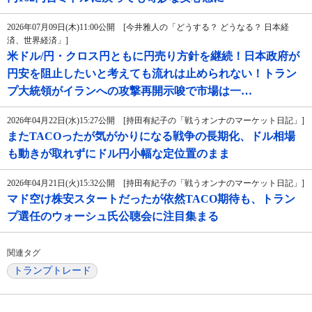
2026年07月09日(木)11:00公開 [今井雅人の「どうする？ どうなる？ 日本経
済、世界経済」]
米ドル/円・クロス円ともに円売り方針を継続！日本政府が
円安を阻止したいと考えても流れは止められない！トラン
プ大統領がイランへの攻撃再開示唆で市場は一…
2026年04月22日(水)15:27公開 [持田有紀子の「戦うオンナのマーケット日記」]
またTACOったが気がかりになる戦争の長期化、ドル相場
も動きが取れずにドル円小幅な定位置のまま
2026年04月21日(火)15:32公開 [持田有紀子の「戦うオンナのマーケット日記」]
マド空け株安スタートだったが依然TACO期待も、トラン
プ選任のウォーシュ氏公聴会に注目集まる
関連タグ
トランプトレード