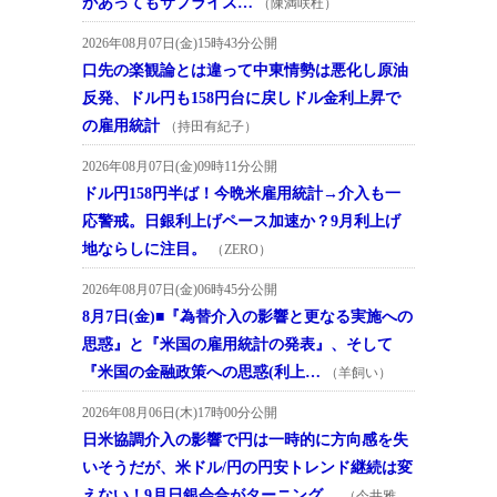
があってもサプライズ…
（陳満咲杜）
2026年08月07日(金)15時43分公開
口先の楽観論とは違って中東情勢は悪化し原油
反発、ドル円も158円台に戻しドル金利上昇で
の雇用統計
（持田有紀子）
2026年08月07日(金)09時11分公開
ドル円158円半ば！今晩米雇用統計→介入も一
応警戒。日銀利上げペース加速か？9月利上げ
地ならしに注目。
（ZERO）
2026年08月07日(金)06時45分公開
8月7日(金)■『為替介入の影響と更なる実施への
思惑』と『米国の雇用統計の発表』、そして
『米国の金融政策への思惑(利上…
（羊飼い）
2026年08月06日(木)17時00分公開
日米協調介入の影響で円は一時的に方向感を失
いそうだが、米ドル/円の円安トレンド継続は変
えない！9月日銀会合がターニング…
（今井雅