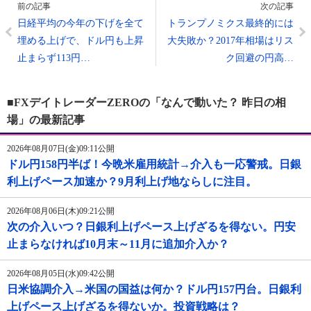
前の記事
次の記事
日経平均の今年の下げを全て
トランプノミクス最終的には
埋める上げで、ドル円も上昇
大失敗か？2017年相場はリス
止まらず113円…
ク回避の円高…
■FXデイトレーダーZEROの「なんで動いた？ 昨日の相
場」の最新記事
2026年08月07日(金)09:11公開
ドル円158円半ば！今晩米雇用統計→介入も一応警戒。日銀
利上げペース加速か？9月利上げ地ならしに注目。
2026年08月06日(木)09:21公開
次の介入いつ？日銀利上げペース上げざるを得ない。円安
止まらなければ10月末～11月に追加介入か？
2026年08月05日(水)09:42公開
日米協調介入→米国の国益は何か？ドル円157円台。日銀利
上げペース上げざるを得ないか。投資戦略は？