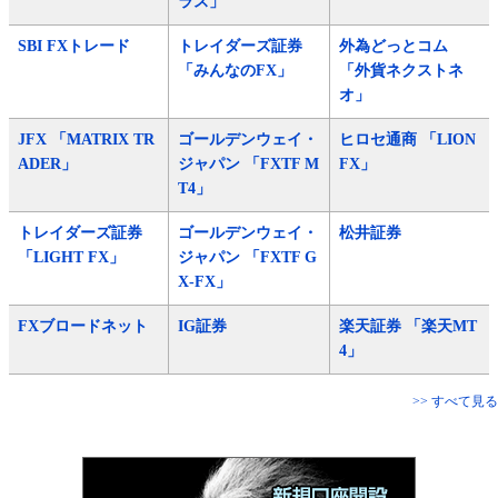
ラス」
SBI FXトレード
トレイダーズ証券
外為どっとコム
「みんなのFX」
「外貨ネクストネ
オ」
JFX 「MATRIX TR
ゴールデンウェイ・
ヒロセ通商 「LION
ADER」
ジャパン 「FXTF M
FX」
T4」
トレイダーズ証券
ゴールデンウェイ・
松井証券
「LIGHT FX」
ジャパン 「FXTF G
X-FX」
FXブロードネット
IG証券
楽天証券 「楽天MT
4」
>> すべて見る