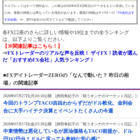
※スプレッドはすべて例外あり。この表は2026年8月3日時点のデータをもとに作成している
ため、最新の情報とは異なっている場合があります。最新の情報はザイFX！の
「FX会社おす
すめ比較」
や、各FX会社の公式サイトなどで確認してください
各FX口座のさらに詳しい情報や10位までの全ランキング
は、以下よりご覧ください。
【※関連記事はこちら！】
⇒
FXトレーダーのリアルな声を反映！ ザイFX！読者が選ん
だ「おすすめFX会社」人気ランキング！
■FXデイトレーダーZEROの「なんで動いた？ 昨日の相
場」の関連記事
2026年07月27日(月)16:10公開 [持田有紀子の「戦うオンナのマーケット日記」]
今回のトランプTACO吉凶わからずだがドル軟化、金利会
合に大手ハイテク決算とイベントたくさんの今週
2026年07月17日(金)15:29公開 [持田有紀子の「戦うオンナのマーケット日記」]
中東情勢は悪化しているが原油価格もTACO前提か、ドル
円162円台ミドルに戻っても奇妙な安心感に