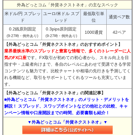
外為どっとコム「外貨ネクストネオ」の主なスペック
米ドル/円 スプレッ
ユーロ/米ドル スプ
最低取引単
通貨ペア数
ド
レッド
位
0.2銭原則固定
0.3pips原則固定
1000通貨
42ペア
(9-27時・例外あり)
(9-27時・例外あり)
【外為どっとコム「外貨ネクストネオ」のおすすめポイント】
業界最狭水準のスプレッドと豊富な情報で、多くのトレーダーに人
気のFX口座
です。FX取引が初めての初心者から、スキル向上を目
指す中・上級者向けまで、各自のレベルにあわせて受講できる学習
コンテンツも魅力です。比較チャートや相場の先行きを予測してく
れる機能など、取引をサポートしてくれるツールも充実していま
す。
【外為どっとコム「外貨ネクストネオ」の関連記事】
■外為どっとコム「外貨ネクストネオ」のメリット・デメリットを
解説！ スプレッド、スワップポイントなどの他社との比較、キャ
ンペーン情報や口座開設までの時間、必要書類も紹介！
▼外為どっとコム「外貨ネクストネオ」▼