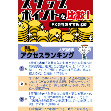
8月6日(木)■『為替介入の影響と更なる実施への
思惑(先週と週明けに実施あり)』と『イラン情
勢』、そして『明日に米国の雇用統計の発表を
控える点』に注目！(羊飼い)
米ドル/円の160～162円台は日米当局の防衛ライ
ンに！ GW介入時安値155円、神田シーリング
152円が下値めど、押し目買いから戻り売り戦
略へ(西原宏一)
8月7日(金)■『為替介入の影響と更なる実施への
思惑』と『米国の雇用統計の発表』、そして
『米国の金融政策への思惑(利上げへの思惑に注
視)』に注目！(羊飼い)
日米協調介入の影響で円は一時的に方向感を失