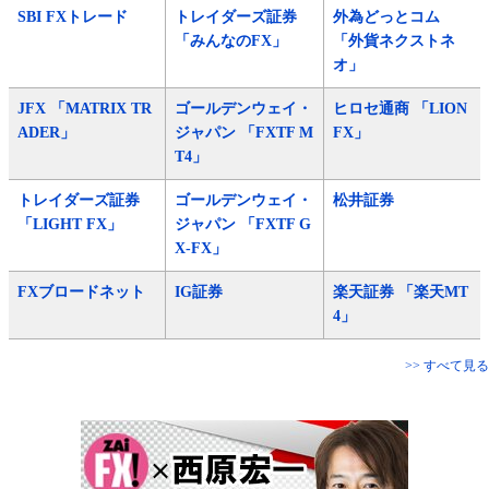
SBI FXトレード
トレイダーズ証券
外為どっとコム
「みんなのFX」
「外貨ネクストネ
オ」
JFX 「MATRIX TR
ゴールデンウェイ・
ヒロセ通商 「LION
ADER」
ジャパン 「FXTF M
FX」
T4」
トレイダーズ証券
ゴールデンウェイ・
松井証券
「LIGHT FX」
ジャパン 「FXTF G
X-FX」
FXブロードネット
IG証券
楽天証券 「楽天MT
4」
>> すべて見る