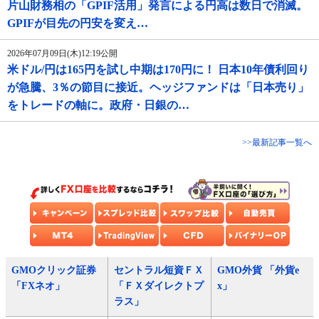
片山財務相の「GPIF活用」発言による円高は数日で消滅。
GPIFが目先の円安を変え…
2026年07月09日(木)12:19公開
米ドル/円は165円を試し中期は170円に！ 日本10年債利回り
が急騰、3％の節目に接近。ヘッジファンドは「日本売り」
をトレードの軸に。政府・日銀の…
>>最新記事一覧へ
GMOクリック証券
セントラル短資ＦＸ
GMO外貨 「外貨e
「FXネオ」
「ＦＸダイレクトプ
x」
ラス」