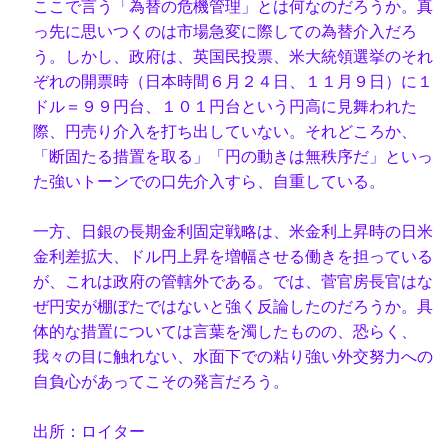
ここで言う「為替の危機管理」とは何なのだろうか。真
っ先に思いつくのは市場急変に際しての為替介入だろ
う。しかし、政府は、英国民投票、米大統領選挙のそれ
ぞれの開票時（日本時間６月２４日、１１月９日）に１
ドル＝９９円台、１０１円台という円高に見舞われた
際、円売り介入を打ち出していない。それどころか、
「断固たる措置を取る」「円の動きは無秩序だ」といっ
た強いトーンでの口先介入すら、自重している。
一方、日銀の長期金利固定戦略は、米金利上昇時の日米
金利差拡大、ドル円上昇を増幅させる働きを担っている
が、これは政府の管轄外である。では、菅官房長官はな
ぜ円安が棚ぼたではないと強く反論したのだろうか。具
体的な措置については言葉を濁したものの、恐らく、
我々の目に触れない、水面下での粘り強い外交努力への
自負心があってこその発言だろう。
出所：ロイター