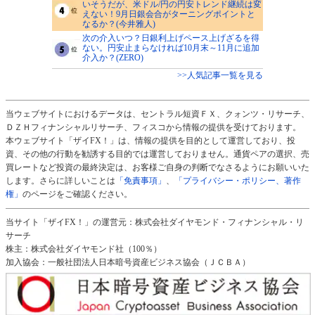
いそうだが、米ドル/円の円安トレンド継続は変
えない！9月日銀会合がターニングポイントと
なるか？(今井雅人)
次の介入いつ？日銀利上げペース上げざるを得
ない。円安止まらなければ10月末～11月に追加
介入か？(ZERO)
>>人気記事一覧を見る
当ウェブサイトにおけるデータは、セントラル短資ＦＸ、クォンツ・リサーチ、
ＤＺＨフィナンシャルリサーチ、フィスコから情報の提供を受けております。
本ウェブサイト「ザイFX！」は、情報の提供を目的として運営しており、投
資、その他の行動を勧誘する目的では運営しておりません。通貨ペアの選択、売
買レートなど投資の最終決定は、お客様ご自身の判断でなさるようにお願いいた
します。さらに詳しいことは
「免責事項」
、
「プライバシー・ポリシー、著作
権」
のページをご確認ください。
当サイト「ザイFX！」の運営元：株式会社ダイヤモンド・フィナンシャル・リ
サーチ
株主：株式会社ダイヤモンド社（100％）
加入協会：一般社団法人日本暗号資産ビジネス協会（ＪＣＢＡ）