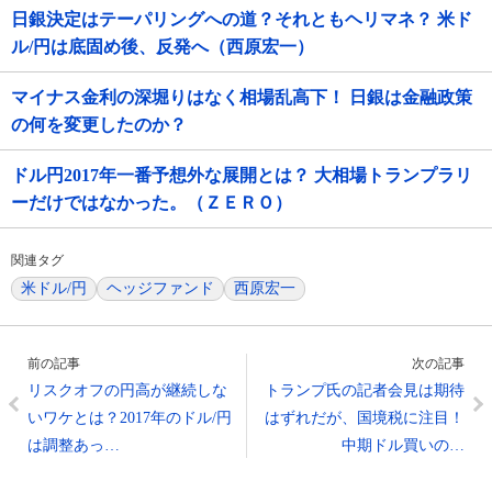
日銀決定はテーパリングへの道？それともヘリマネ？ 米ド
ル/円は底固め後、反発へ（西原宏一）
マイナス金利の深堀りはなく相場乱高下！ 日銀は金融政策
の何を変更したのか？
ドル円2017年一番予想外な展開とは？ 大相場トランプラリ
ーだけではなかった。（ＺＥＲＯ）
関連タグ
米ドル/円
ヘッジファンド
西原宏一
前の記事
次の記事
リスクオフの円高が継続しな
トランプ氏の記者会見は期待
いワケとは？2017年のドル/円
はずれだが、国境税に注目！
は調整あっ…
中期ドル買いの…