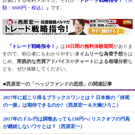
お届けする有料メルマガ、それが
「トレード戦略指令！
（月
額：6600円・税込）
」
です。
「トレード戦略指令！」
は
10日間の無料体験期間
がありま
すので、初心者にもわかりやすい
タイムリーな為替予想
をは
じめ、
実践的な売買アドバイス
や
チャートによる相場分析
な
どを、ぜひ体験してください。
■西原宏一の「ヘッジファンドの思惑」の関連記事
2017年に起こり得るブラックスワンとは？ 日本株の「掉尾
の一振」は期待できるのか?（西原宏一＆大橋ひろこ）
2017年のドル/円は調整あっても130円へ! リスクオフの円高
が継続しないワケとは？（西原宏一）