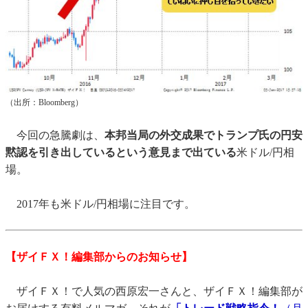
（出所：Bloomberg）
今回の急騰劇は、
本邦当局の外交成果でトランプ氏の円安
黙認を引き出しているという意見まで出ている
米ドル/円相
場。
2017年も米ドル/円相場に注目です。
【ザイＦＸ！編集部からのお知らせ】
ザイＦＸ！で人気の西原宏一さんと、ザイＦＸ！編集部が