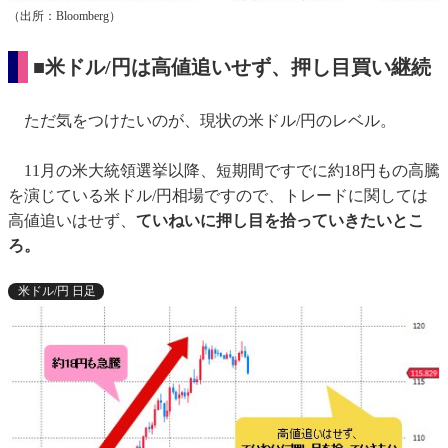
（出所：Bloomberg）
■米ドル/円は高値追いせず、押し目買い継続
ただ気をつけたいのが、現状の米ドル/円のレベル。
11月の米大統領選挙以降、短期間ですでに約18円もの高騰
を演じている米ドル/円相場ですので、トレードに関しては
高値追いはせず、
ていねいに押し目を拾っていきたいとこ
ろ。
米ドル/円 日足