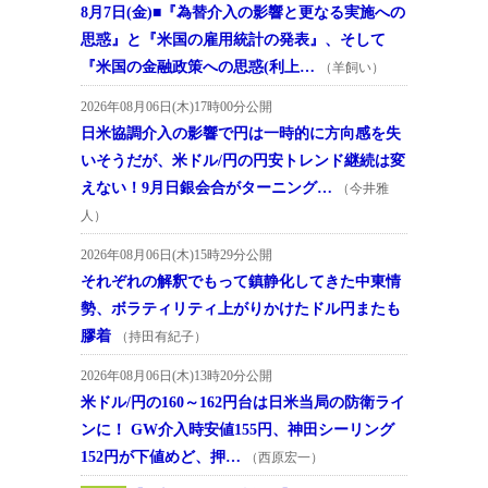
8月7日(金)■『為替介入の影響と更なる実施への
思惑』と『米国の雇用統計の発表』、そして
『米国の金融政策への思惑(利上…
（羊飼い）
2026年08月06日(木)17時00分公開
日米協調介入の影響で円は一時的に方向感を失
いそうだが、米ドル/円の円安トレンド継続は変
えない！9月日銀会合がターニング…
（今井雅
人）
2026年08月06日(木)15時29分公開
それぞれの解釈でもって鎮静化してきた中東情
勢、ボラティリティ上がりかけたドル円またも
膠着
（持田有紀子）
2026年08月06日(木)13時20分公開
米ドル/円の160～162円台は日米当局の防衛ライ
ンに！ GW介入時安値155円、神田シーリング
152円が下値めど、押…
（西原宏一）