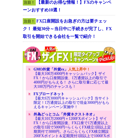
【最新のお得な情報！】FXのキャンペ
注目！
ーンおすすめ10選！
FX口座開設をお急ぎの方は要チェッ
注目！
ク！ 最短30分～当日中に手続きが完了し、FX
取引を開始できる会社を一覧で紹介！
GMO外貨「外貨ex」
人気上昇中！
【最大100万4000円キャッシュバック】ザイ
FX！から口座開設後、1万通貨以上の取引で
4000円がもらえる！ さらに取引量に応じて最
大100万円のチャンスも！
FXブロードネット
【最大6万3000円キャッシュバック】当サイト
限定！1万通貨以上の取引で現金3000円がもら
えるキャンペーン実施中！
外為どっとコム「外貨ネクストネオ」
【最大101万2000円＋1200FXポイント】ザイ
FX！から口座開設後、FX口座で1万通貨以上
の取引1回で5000円+らくらくFX積立1回以上定
期買付で3000円。さらにらくらくFX積立開設
200FXポイント＆定期買付1回以上で1000FXポ