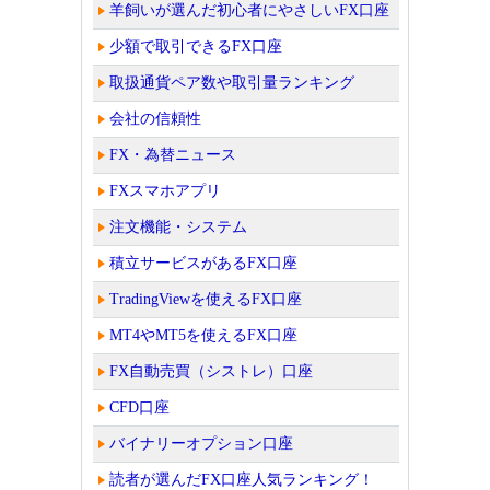
羊飼いが選んだ初心者にやさしいFX口座
少額で取引できるFX口座
取扱通貨ペア数や取引量ランキング
会社の信頼性
FX・為替ニュース
FXスマホアプリ
注文機能・システム
積立サービスがあるFX口座
TradingViewを使えるFX口座
MT4やMT5を使えるFX口座
FX自動売買（シストレ）口座
CFD口座
バイナリーオプション口座
読者が選んだFX口座人気ランキング！