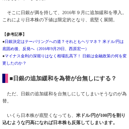
そこに日銀が満を持して、2016年９月に追加緩和を導入。
これにより日本株の下値は限定的となり、底堅く展開。
【参考記事】
●
日銀決定はテーパリングへの道？それともヘリマネ？ 米ドル/円は
底固め後、反発へ（2016年9月29日、西原宏一）
●
マイナス金利の深堀りはなく相場乱高下！ 日銀は金融政策の何を変
更したのか？
■日銀の追加緩和を為替が台無しにする？
ただ、日銀の追加緩和を台無しにしてしまいそうなのが為
替。
いくら日本株が底堅くなっても、
米ドル/円が100円を割り
込むような円高になれば日本株も反落してしまいます。