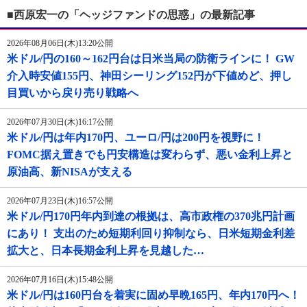
■西原宏一の「ヘッジファンドの思惑」の最新記事
2026年08月06日(木)13:20公開
米ドル/円の160～162円台は日米当局の防衛ラインに！ GW
介入時安値155円、神田シーリング152円が下値めど、押し
目買いから戻り売り戦略へ
2026年07月30日(木)16:17公開
米ドル/円は年内170円、ユーロ/円は200円を視野に！
FOMC据え置きでも円安構造は変わらず、悪い金利上昇と
原油高、新NISAが支える
2026年07月23日(木)16:57公開
米ドル/円170円年内到達の根拠は、高市政権の370兆円計画
にあり！ 支出のため短期利回り抑制なら、日米短期金利差
拡大と、日本長期金利上昇を見越した…
2026年07月16日(木)15:48公開
米ドル/円は160円台を着実に固め早晩165円、年内170円へ！