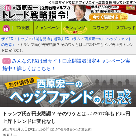
FX比較
キャンペーン
ランキング
スワップ
スプレッド
ザイFX！トップ
>
相場を見通す超強力FXコラム
>
西原宏一の「ヘッジファンド
の思惑」
> トランプ氏が円安黙認？ そのワケとは…!?2017年もドル/円上昇トレン
ドに変化なし
みんなのFXは当サイト口座開設者限定キャンペーン実
施中！詳しくはこちら！
トランプ氏が円安黙認？ そのワケとは…!?
2017年もドル/円
上昇トレンドに変化なし
2017年01月05日(木)17:33公開
[2017年01月05日(木)17:33更新]
西原宏一