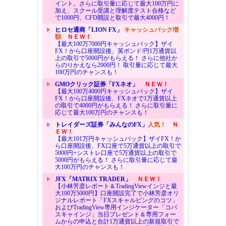
イント。さらに取引量に応じて最大100万円に
加え、スクール受講と理解度テスト合格など
で1000円、CFD開設と取引で最大4000円！
ヒロセ通商「LION FX」
キャッシュバック増
額
ＮＥＷ！
【最大100万7000円キャッシュバック】ザイ
FX！から口座開設後、英ポンド/円1万通貨以
上の取引で5000円がもらえる！ さらに他社か
らのりかえなら2000円！ 取引量に応じて最大
100万円のチャンスも！
GMOクリック証券「FXネオ」
ＮＥＷ！
【最大100万4000円キャッシュバック】ザイ
FX！から口座開設後、FXネオで1万通貨以上
の取引で4000円がもらえる！ さらに取引量に
応じて最大100万円のチャンスも！
トレイダーズ証券「みんなのFX」
人気！
Ｎ
ＥＷ！
【最大101万円キャッシュバック】ザイFX！か
ら口座開設後、FX口座で5万通貨以上の取引で
5000円+シストレ口座で5万通貨以上の取引で
5000円がもらえる！ さらに取引量に応じて最
大100万円のチャンスも！
JFX「MATRIX TRADER」
ＮＥＷ！
【小林芳彦レポート＆TradingViewインジと最
大100万5000円】口座開設完了で小林芳彦オリ
ジナルレポート「FXスキャルピングのコツ」
およびTradingView専用インジケーター「コバ
スキャインジ」当日プレゼント＆専用フォー
ムからの申込と合計1万通貨以上の新規取引で