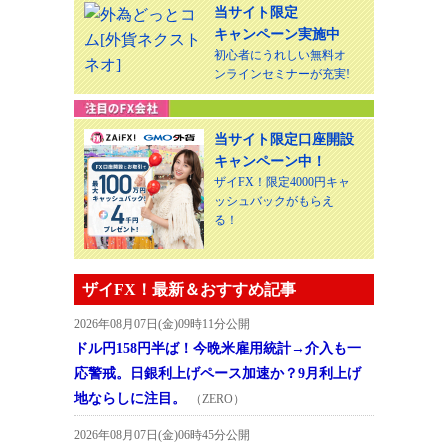
当サイト限定
キャンペーン実施中
初心者にうれしい無料オ
ンラインセミナーが充実!
当サイト限定口座開設
キャンペーン中！
ザイFX！限定4000円キャ
ッシュバックがもらえ
る！
ザイFX！最新＆おすすめ記事
2026年08月07日(金)09時11分公開
ドル円158円半ば！今晩米雇用統計→介入も一
応警戒。日銀利上げペース加速か？9月利上げ
地ならしに注目。
（ZERO）
2026年08月07日(金)06時45分公開