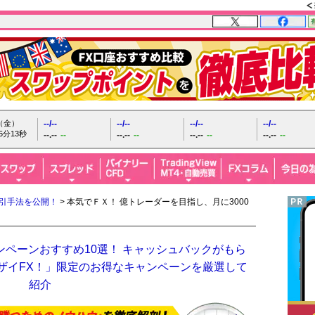
日（金）
--/--
--/--
--/--
--/--
5分14秒
--.--
--
--.--
--
--.--
--
--.--
--
取引手法を公開！
> 本気でＦＸ！ 億トレーダーを目指し、月に3000
ンペーンおすすめ10選！ キャッシュバックがもら
「ザイFX！」限定のお得なキャンペーンを厳選して
紹介