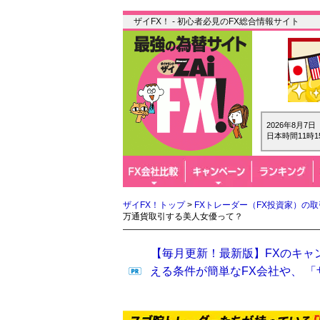
ザイFX！ - 初心者必見のFX総合情報サイト
2026年8月7
日本時間11時1
ザイFX！トップ
>
FXトレーダー（FX投資家）の
万通貨取引する美人女優って？
【毎月更新！最新版】FXのキャ
える条件が簡単なFX会社や、 