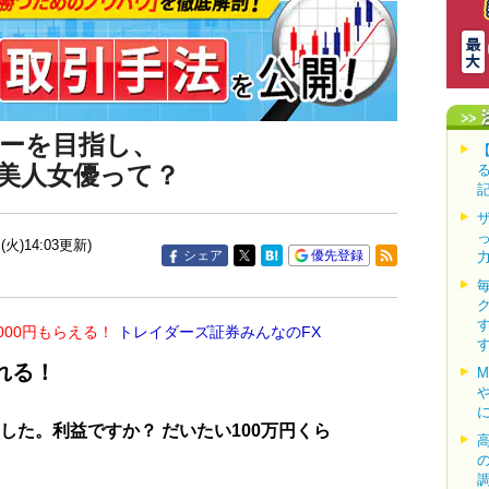
ダーを目指し、
る美人女優って？
(火)14:03更新)
シェア
優先登録
000円もらえる！
トレイダーズ証券みんなのFX
れる！
ました。利益ですか？ だいたい100万円くら