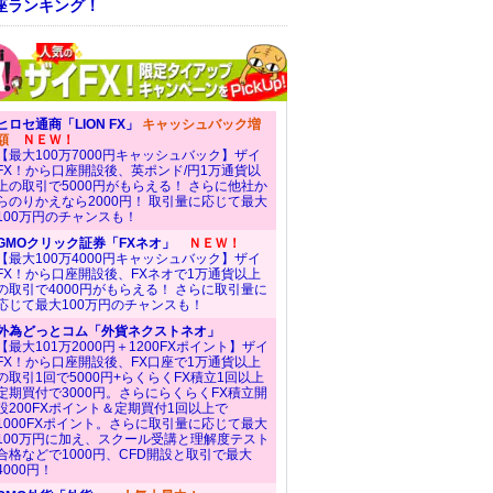
座ランキング！
ヒロセ通商「LION FX」
キャッシュバック増
額
ＮＥＷ！
【最大100万7000円キャッシュバック】ザイ
FX！から口座開設後、英ポンド/円1万通貨以
上の取引で5000円がもらえる！ さらに他社か
らのりかえなら2000円！ 取引量に応じて最大
100万円のチャンスも！
GMOクリック証券「FXネオ」
ＮＥＷ！
【最大100万4000円キャッシュバック】ザイ
FX！から口座開設後、FXネオで1万通貨以上
の取引で4000円がもらえる！ さらに取引量に
応じて最大100万円のチャンスも！
外為どっとコム「外貨ネクストネオ」
【最大101万2000円＋1200FXポイント】ザイ
FX！から口座開設後、FX口座で1万通貨以上
の取引1回で5000円+らくらくFX積立1回以上
定期買付で3000円。さらにらくらくFX積立開
設200FXポイント＆定期買付1回以上で
1000FXポイント。さらに取引量に応じて最大
100万円に加え、スクール受講と理解度テスト
合格などで1000円、CFD開設と取引で最大
4000円！