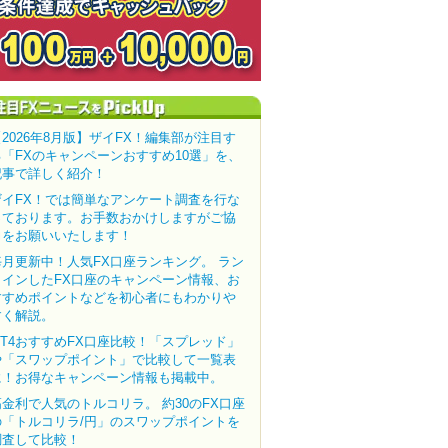
【2026年8月版】ザイFX！編集部が注目す
る「FXのキャンペーンおすすめ10選」を、
記事で詳しく紹介！
ザイFX！では簡単なアンケート調査を行な
っております。お手数おかけしますがご協
力をお願いいたします！
毎月更新中！人気FX口座ランキング。 ラン
クインしたFX口座のキャンペーン情報、お
すすめポイントなどを初心者にもわかりや
すく解説。
MT4おすすめFX口座比較！「スプレッド」
や「スワップポイント」で比較して一覧表
に！お得なキャンペーン情報も掲載中。
高金利で人気のトルコリラ。 約30のFX口座
の「トルコリラ/円」のスワップポイントを
調査して比較！