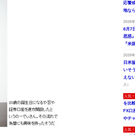
応警
地な
2026
8月7
思惑
『米
2026
日米
いそ
えな
人）
人気！
を比
FX口
やチ
人気！