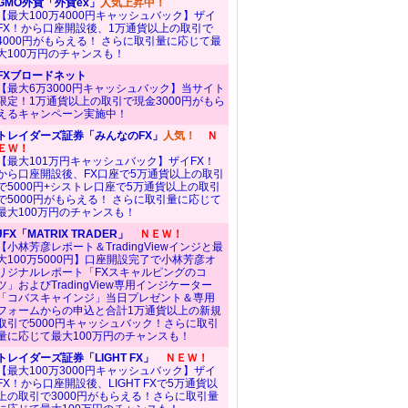
GMO外貨「外貨ex」
人気上昇中！
【最大100万4000円キャッシュバック】ザイ
FX！から口座開設後、1万通貨以上の取引で
4000円がもらえる！ さらに取引量に応じて最
大100万円のチャンスも！
FXブロードネット
【最大6万3000円キャッシュバック】当サイト
限定！1万通貨以上の取引で現金3000円がもら
えるキャンペーン実施中！
トレイダーズ証券「みんなのFX」
人気！
Ｎ
ＥＷ！
【最大101万円キャッシュバック】ザイFX！
から口座開設後、FX口座で5万通貨以上の取引
で5000円+シストレ口座で5万通貨以上の取引
で5000円がもらえる！ さらに取引量に応じて
最大100万円のチャンスも！
JFX「MATRIX TRADER」
ＮＥＷ！
【小林芳彦レポート＆TradingViewインジと最
大100万5000円】口座開設完了で小林芳彦オ
リジナルレポート「FXスキャルピングのコ
ツ」およびTradingView専用インジケーター
「コバスキャインジ」当日プレゼント＆専用
フォームからの申込と合計1万通貨以上の新規
取引で5000円キャッシュバック！さらに取引
量に応じて最大100万円のチャンスも！
トレイダーズ証券「LIGHT FX」
ＮＥＷ！
【最大100万3000円キャッシュバック】ザイ
FX！から口座開設後、LIGHT FXで5万通貨以
上の取引で3000円がもらえる！さらに取引量