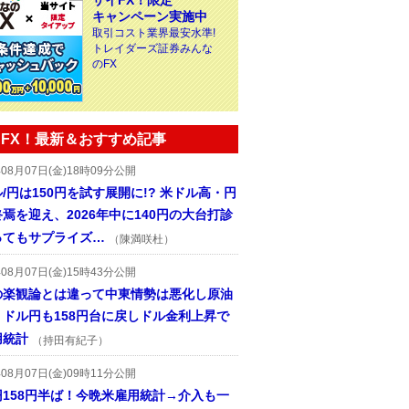
ザイFX！限定
キャンペーン実施中
取引コスト業界最安水準!
トレイダーズ証券みんな
のFX
FX！最新＆おすすめ記事
年08月07日(金)18時09分公開
/円は150円を試す展開に!? 米ドル高・円
焉を迎え、2026年中に140円の大台打診
ってもサプライズ…
（陳満咲杜）
年08月07日(金)15時43分公開
の楽観論とは違って中東情勢は悪化し原油
、ドル円も158円台に戻しドル金利上昇で
用統計
（持田有紀子）
年08月07日(金)09時11分公開
円158円半ば！今晩米雇用統計→介入も一