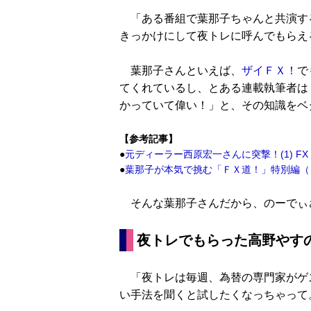
「ある番組で葉那子ちゃんと共演す
きっかけにして夜トレに呼んでもらえ
葉那子さんといえば、
ザイＦＸ！
で
てくれているし、とある連載執筆者は
かっていて偉い！」と、その知識をベ
【参考記事】
●
元ディーラー西原宏一さんに突撃！(1) 
●
葉那子が本気で挑む「ＦＸ道！」特別編（
そんな葉那子さんだから、のーでぃ
夜トレでもらった高野やす
「夜トレは毎週、為替の専門家がゲ
い手法を聞くと試したくなっちゃって