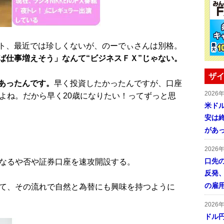
ト、最近では珍しくないが、のーでぃさんは別格。
ば仕事増えそう」なんて“ビジネスＦＸ”じゃない。
ザイ
あったんです。
早く投資したかったんですが、口座
2026
よね。だから早く20歳になりたい！ってずっと思
米ドル
安は終
があ
2026
口先
なるや否や証券口座を速攻開設する。
反発
の雇
て、その流れで自然と為替にも興味を持つように
2026
ドル