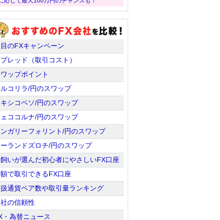
に応じて最大100万円のチャンスも！
注目のFXキャンペーン
スプレッド（取引コスト）
スワップポイント
トルコリラ/円のスワップ
メキシコペソ/円のスワップ
チェココルナ/円のスワップ
ハンガリーフォリント/円のスワップ
ポーランドズロチ/円のスワップ
羊飼いが選んだ初心者にやさしいFX口座
少額で取引できるFX口座
取扱通貨ペア数や取引量ランキング
会社の信頼性
X・為替ニュース