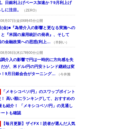
戒。日銀利上げペース加速か？9月利上げ
らしに注目。
（ZERO）
年08月07日(金)06時45分公開
日(金)■『為替介入の影響と更なる実施への
』と『米国の雇用統計の発表』、そして
国の金融政策への思惑(利上…
（羊飼い）
年08月06日(木)17時00分公開
協調介入の影響で円は一時的に方向感を失
うだが、米ドル/円の円安トレンド継続は変
い！9月日銀会合がターニング…
（今井雅
「メキシコペソ/円」のスワップポイント
較！ 高い順にランキングして、おすすめの
座も紹介！ 「メキシコペソ/円」の見通し
ャートも確認
【毎月更新】ザイFX！読者が選んだ人気