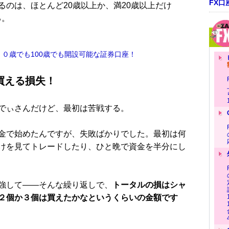
FX口
のは、ほとんど20歳以上か、満20歳以上だけ
る。
 ０歳でも100歳でも開設可能な証券口座！
買える損失！
でぃさんだけど、最初は苦戦する。
金で始めたんですが、失敗ばかりでした。最初は何
けを見てトレードしたり、ひと晩で資金を半分にし
強して――そんな繰り返しで、
トータルの損はシャ
２個か３個は買えたかなというくらいの金額です