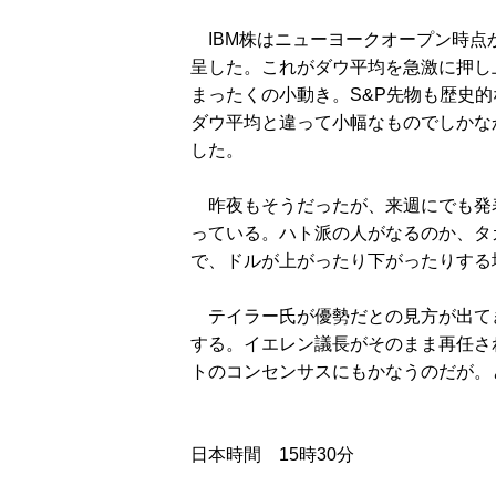
IBM株はニューヨークオープン時点
呈した。これがダウ平均を急激に押し
まったくの小動き。S&P先物も歴史
ダウ平均と違って小幅なものでしかなか
した。
昨夜もそうだったが、来週にでも発表
っている。ハト派の人がなるのか、タ
で、ドルが上がったり下がったりする
テイラー氏が優勢だとの見方が出て
する。イエレン議長がそのまま再任さ
トのコンセンサスにもかなうのだが。
日本時間 15時30分