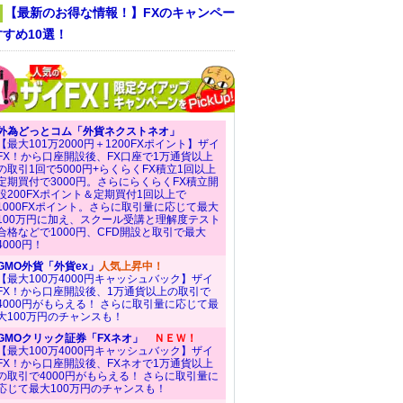
【最新のお得な情報！】FXのキャンペー
すめ10選！
外為どっとコム「外貨ネクストネオ」
【最大101万2000円＋1200FXポイント】ザイ
FX！から口座開設後、FX口座で1万通貨以上
の取引1回で5000円+らくらくFX積立1回以上
定期買付で3000円。さらにらくらくFX積立開
設200FXポイント＆定期買付1回以上で
1000FXポイント。さらに取引量に応じて最大
100万円に加え、スクール受講と理解度テスト
合格などで1000円、CFD開設と取引で最大
4000円！
GMO外貨「外貨ex」
人気上昇中！
【最大100万4000円キャッシュバック】ザイ
FX！から口座開設後、1万通貨以上の取引で
4000円がもらえる！ さらに取引量に応じて最
大100万円のチャンスも！
GMOクリック証券「FXネオ」
ＮＥＷ！
【最大100万4000円キャッシュバック】ザイ
FX！から口座開設後、FXネオで1万通貨以上
の取引で4000円がもらえる！ さらに取引量に
応じて最大100万円のチャンスも！