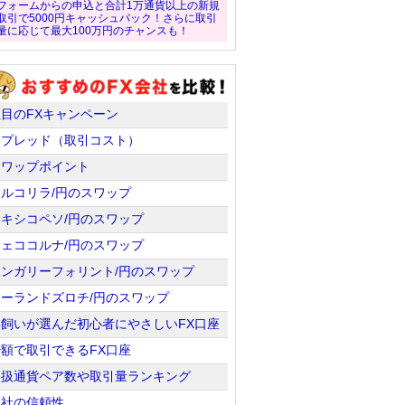
フォームからの申込と合計1万通貨以上の新規
取引で5000円キャッシュバック！さらに取引
量に応じて最大100万円のチャンスも！
注目のFXキャンペーン
スプレッド（取引コスト）
スワップポイント
トルコリラ/円のスワップ
メキシコペソ/円のスワップ
チェココルナ/円のスワップ
ハンガリーフォリント/円のスワップ
ポーランドズロチ/円のスワップ
羊飼いが選んだ初心者にやさしいFX口座
少額で取引できるFX口座
取扱通貨ペア数や取引量ランキング
会社の信頼性