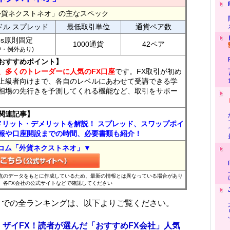
外貨ネクストネオ」の主なスペック
ドル スプレッド
最低取引単位
通貨ペア数
ips原則固定
1000通貨
42ペア
7時・例外あり)
おすすめポイント】
、多くのトレーダーに人気のFX口座
です。FX取引が初め
上級者向けまで、各自のレベルにあわせて受講できる学
相場の先行きを予測してくれる機能など、取引をサポー
関連記事】
メリット・デメリットを解説！ スプレッド、スワップポイ
報や口座開設までの時間、必要書類も紹介！
コム「外貨ネクストネオ」▼
時点のデータをもとに作成しているため、最新の情報とは異なっている場合があり
、各FX会社の公式サイトなどで確認してください
位までの全ランキングは、以下よりご覧ください。
 ザイFX！読者が選んだ「おすすめFX会社」人気