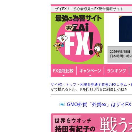
ザイFX！ - 初心者必見のFX総合情報サイト
2026年8月8
日本時間13時2
ザイFX！トップ
>
相場を見通す超強力FXコラム
>
かで揺れるドル、ドル円113円台に到達し小動き
GMO外貨「外貨ex」はザイ