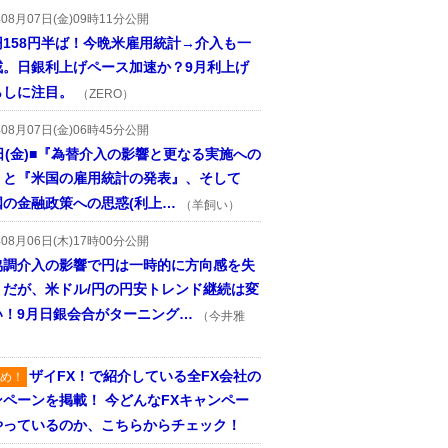
年08月07日(金)09時11分公開
円158円半ば！今晩米雇用統計→介入も一
戒。日銀利上げペース加速か？9月利上げ
らしに注目。
（ZERO）
年08月07日(金)06時45分公開
日(金)■『為替介入の影響と更なる実施への
』と『米国の雇用統計の発表』、そして
国の金融政策への思惑(利上…
（羊飼い）
年08月06日(木)17時00分公開
協調介入の影響で円は一時的に方向感を失
うだが、米ドル/円の円安トレンド継続は変
い！9月日銀会合がターニング…
（今井雅
ザイFX！で紹介している全FX会社の
め！
ンペーンを掲載！ 今どんなFXキャンペー
やっているのか、こちらからチェック！