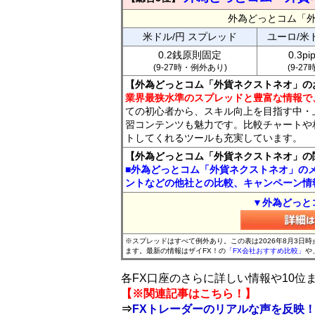
外為どっとコム「
米ドル/円 スプレッド
ユーロ/米
0.2銭原則固定
0.3p
(9-27時・例外あり)
(9-2
【外為どっとコム「外貨ネクストネオ」の
業界最狭水準のスプレッドと豊富な情報で
ての初心者から、スキル向上を目指す中・
習コンテンツも魅力です。比較チャートや
トしてくれるツールも充実しています。
【外為どっとコム「外貨ネクストネオ」の
■外為どっとコム「外貨ネクストネオ」の
ントなどの他社との比較、キャンペーン情
▼外為どっと
※スプレッドはすべて例外あり。この表は2026年8月3日
ます。最新の情報はザイFX！の
「FX会社おすすめ比較」
や
各FX口座のさらに詳しい情報や10
【※関連記事はこちら！】
⇒
FXトレーダーのリアルな声を反映！