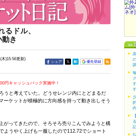
揺れるドル、
小動き
(木)15:56更新)
シェア
優先登録
000円キャッシュバック実施中！
売ろうと考えていた。どうせレンジ内にとどまるだ
マーケットが積極的に方向感を持って動き出しそう
上がってきたので、そろそろ売りこんでみようと構
ルでようやく上げも一服したので112.72でショート