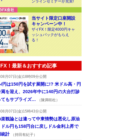
ンラインセミナーが充実!
当サイト限定口座開設
キャンペーン中！
ザイFX！限定4000円キャ
ッシュバックがもらえ
る！
FX！最新＆おすすめ記事
年08月07日(金)18時09分公開
/円は150円を試す展開に!? 米ドル高・円
焉を迎え、2026年中に140円の大台打診
ってもサプライズ…
（陳満咲杜）
年08月07日(金)15時43分公開
の楽観論とは違って中東情勢は悪化し原油
、ドル円も158円台に戻しドル金利上昇で
用統計
（持田有紀子）