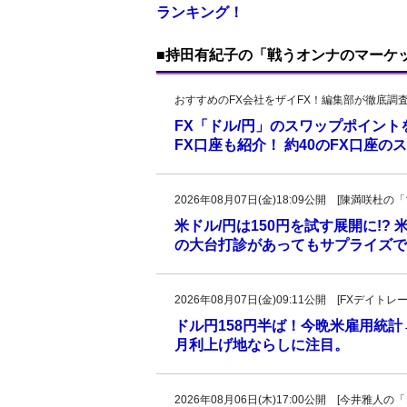
ランキング！
■持田有紀子の「戦うオンナのマーケ
おすすめのFX会社をザイFX！編集部が徹底調
FX「ドル/円」のスワップポイン
FX口座も紹介！ 約40のFX口座
2026年08月07日(金)18:09公開 [陳満咲
米ドル/円は150円を試す展開に!?
の大台打診があってもサプライズで
2026年08月07日(金)09:11公開 [FXデイ
ドル円158円半ば！今晩米雇用統
月利上げ地ならしに注目。
2026年08月06日(木)17:00公開 [今井雅