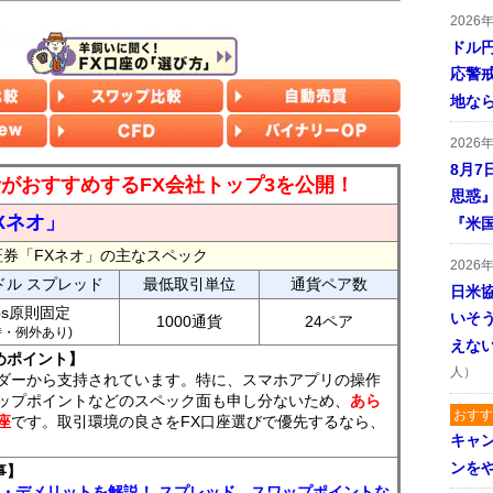
2026
ドル
応警
地な
2026
8月7
読者がおすすめするFX会社トップ3を公開！
思惑
Xネオ」
『米
証券「FXネオ」の主なスペック
2026
ドル スプレッド
最低取引単位
通貨ペア数
日米
ips原則固定
いそ
1000通貨
24ペア
7時・例外あり)
えな
めポイント】
人）
ダーから支持されています。特に、スマホアプリの操作
ップポイントなどのスペック面も申し分ないため、
あら
おすす
座
です。取引環境の良さをFX口座選びで優先するなら、
キャ
ンを
事】
ト・デメリットを解説！ スプレッド、スワップポイントな