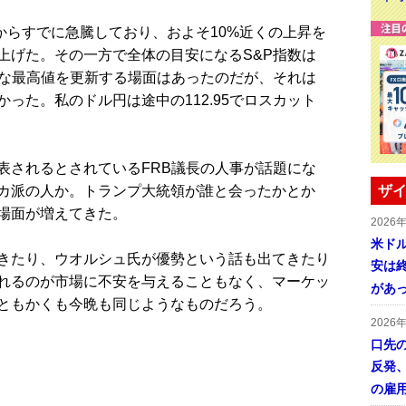
からすでに急騰しており、およそ10%近くの上昇を
上げた。その一方で全体の目安になるS&P指数は
的な最高値を更新する場面はあったのだが、それは
った。私のドル円は途中の112.95でロスカット
されるとされているFRB議長の人事が話題にな
カ派の人か。トランプ大統領が誰と会ったかとか
ザイ
場面が増えてきた。
2026
米ドル
きたり、ウオルシュ氏が優勢という話も出てきたり
安は終
れるのが市場に不安を与えることもなく、マーケッ
があ
ともかくも今晩も同じようなものだろう。
2026
口先
反発
の雇