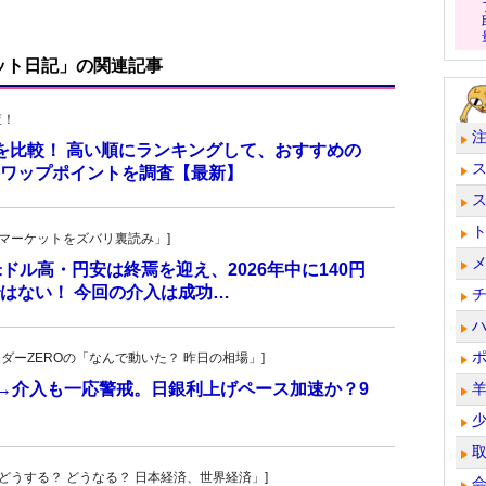
ット日記」の関連記事
査！
トを比較！ 高い順にランキングして、おすすめの
のスワップポイントを調査【最新】
杜の「マーケットをズバリ裏読み」]
 米ドル高・円安は終焉を迎え、2026年中に140円
はない！ 今回の介入は成功…
トレーダーZEROの「なんで動いた？ 昨日の相場」]
計→介入も一応警戒。日銀利上げペース加速か？9
人の「どうする？ どうなる？ 日本経済、世界経済」]