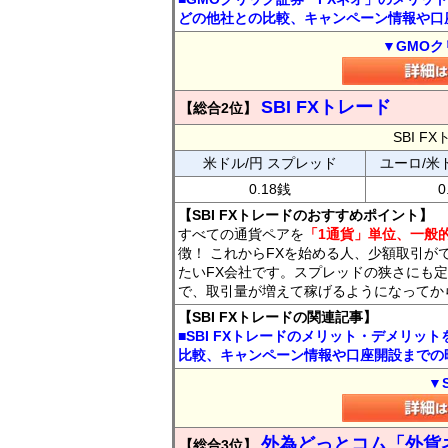
どの他社との比較、キャンペーン情報や口
▼GMOク
SBI FXトレード
【総合2位】
SBI 
米ドル/円 スプレッド
ユーロ/米
0.18銭
0
【SBI FXトレードのおすすめポイント】
すべての通貨ペアを
「1通貨」単位、一般的
徴！ これからFXを始める人、少額取引が
たいFX会社です。スプレッドの狭さにも定
で、取引量が増えて稼げるようになってか
【SBI FXトレードの関連記事】
■SBI FXトレードのメリット・デメリッ
比較、キャンペーン情報や口座開設までの
▼
外為どっとコム「外貨
【総合3位】