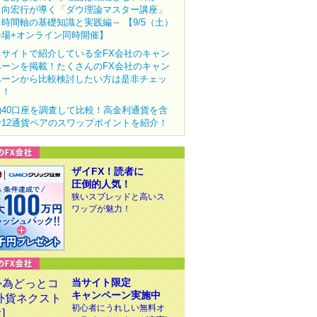
田向宏行が導く「ダウ理論マスター講座」
～時間軸の基礎知識と実践編～ 【9/5（土）
会場+オンライン同時開催】
当サイトで紹介している全FX会社のキャン
ペーンを掲載！たくさんのFX会社のキャン
ペーンから比較検討したい方は是非チェッ
ク！
約40口座を調査して比較！高金利通貨を含
む12通貨ペアのスワップポイントを紹介！
ザイFX！読者に
圧倒的人気！
狭いスプレッドと高いス
ワップが魅力！
当サイト限定
キャンペーン実施中
初心者にうれしい無料オ