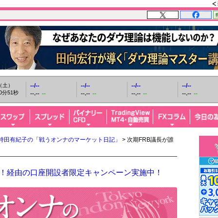
日（土）
--/--
--/--
--/--
--/--
0分52秒
--.--
--
--.--
--
--.--
--
--.--
--
持田有紀子の「戦うオンナのマーケット日記」
> 次期FRB議長が誰
FX！経由の口座開設者限定キャンペーン実施中！