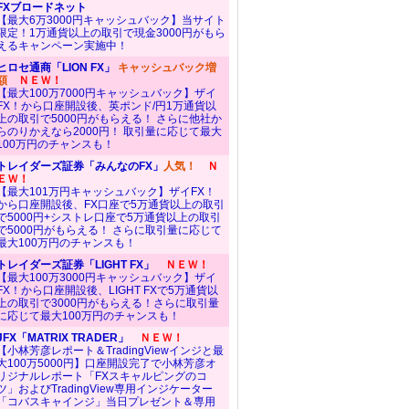
FXブロードネット
【最大6万3000円キャッシュバック】当サイト
限定！1万通貨以上の取引で現金3000円がもら
えるキャンペーン実施中！
ヒロセ通商「LION FX」
キャッシュバック増
額
ＮＥＷ！
【最大100万7000円キャッシュバック】ザイ
FX！から口座開設後、英ポンド/円1万通貨以
上の取引で5000円がもらえる！ さらに他社か
らのりかえなら2000円！ 取引量に応じて最大
100万円のチャンスも！
トレイダーズ証券「みんなのFX」
人気！
Ｎ
ＥＷ！
【最大101万円キャッシュバック】ザイFX！
から口座開設後、FX口座で5万通貨以上の取引
で5000円+シストレ口座で5万通貨以上の取引
で5000円がもらえる！ さらに取引量に応じて
最大100万円のチャンスも！
トレイダーズ証券「LIGHT FX」
ＮＥＷ！
【最大100万3000円キャッシュバック】ザイ
FX！から口座開設後、LIGHT FXで5万通貨以
上の取引で3000円がもらえる！さらに取引量
に応じて最大100万円のチャンスも！
JFX「MATRIX TRADER」
ＮＥＷ！
【小林芳彦レポート＆TradingViewインジと最
大100万5000円】口座開設完了で小林芳彦オ
リジナルレポート「FXスキャルピングのコ
ツ」およびTradingView専用インジケーター
「コバスキャインジ」当日プレゼント＆専用