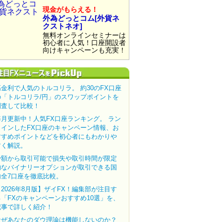
現金がもらえる！
外為どっとコム[外貨ネ
クストネオ]
無料オンラインセミナーは
初心者に人気！口座開設者
向けキャンペーンも充実！
高金利で人気のトルコリラ。 約30のFX口座
の「トルコリラ/円」のスワップポイントを
調査して比較！
毎月更新中！人気FX口座ランキング。 ラン
クインしたFX口座のキャンペーン情報、お
すすめポイントなどを初心者にもわかりや
すく解説。
少額から取引可能で損失や取引時間が限定
的なバイナリーオプションが取引できる国
内全7口座を徹底比較。
【2026年8月版】ザイFX！編集部が注目す
る「FXのキャンペーンおすすめ10選」を、
記事で詳しく紹介！
なぜあなたのダウ理論は機能しないのか？