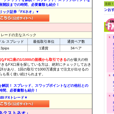
注目！
座開設までの時間、必要書類も紹介！
ンおす
リック証券「FXネオ」▼
FXトレードの主なスペック
ドル スプレッド
最低取引単位
通貨ペア数
.3pips
1通貨
34ペア
なFX口座の1/1000の規模から取引できる
のが最大の特
できるFX口座を探している方は、絶対にチェックしておき
評があり、1回の取引で1000万通貨まで注文が出せるの
らも長く使い続けられます。
トを解説！ スプレッド、スワップポイントなどの他社との
時間、必要書類も紹介！
SBI FXトレード▼
ネクストネオ」