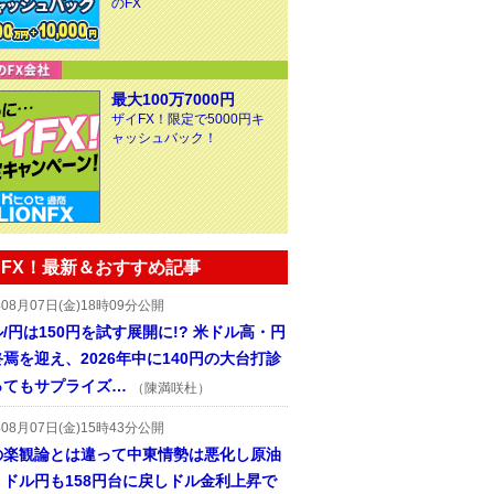
のFX
最大100万7000円
ザイFX！限定で5000円キ
ャッシュバック！
FX！最新＆おすすめ記事
年08月07日(金)18時09分公開
/円は150円を試す展開に!? 米ドル高・円
焉を迎え、2026年中に140円の大台打診
ってもサプライズ…
（陳満咲杜）
年08月07日(金)15時43分公開
の楽観論とは違って中東情勢は悪化し原油
、ドル円も158円台に戻しドル金利上昇で