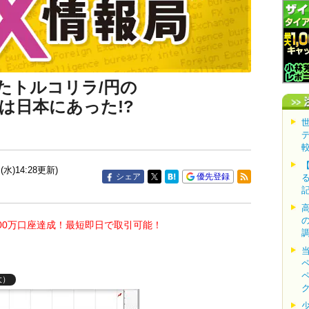
たトルコリラ/円の
は日本にあった!?
(水)14:28更新)
シェア
優先登録
00万口座達成！最短即日で取引可能！
大）