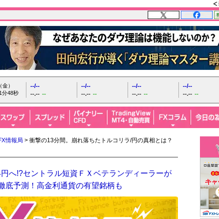
日（金）
--/--
--/--
--/--
--/--
1分49秒
--.--
--
--.--
--
--.--
--
--.--
--
FX情報局
> 衝撃の13分間。崩れ落ちたトルコリラ/円の真相とは？
4円へ!?セントラル短資ＦＸベテランディーラーが
を徹底予測！高金利通貨の有望銘柄も