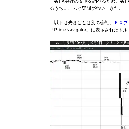
各FX会社の安値を調べるため、各F
るうちに、ふと疑問がわいてきた。
以下は先ほどとは別の会社、
ＦＸプ
「PrimeNavigator」に表示された
トルコリラ/円 10分足（10月9日、クリックで拡