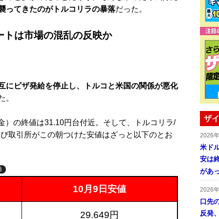
襲ってきたのがトルコリラの暴落
だった。
ートは市場の混乱の反映か
互にビザ発給を停止し、トルコと米国の関係が悪化
た。
ザイ
）の終値は31.10円台付近。そして、トルコリラ/
よび取引所がこの朝つけた安値はざっと以下のとお
2026
米ドル
安は終
値
があ
10月9日安値
2026
口先
反発
29.649円