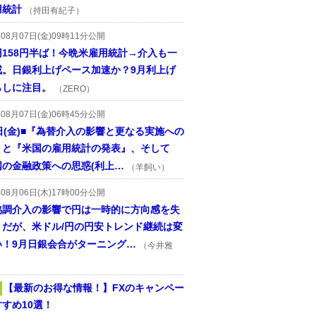
用統計
（持田有紀子）
年08月07日(金)09時11分公開
円158円半ば！今晩米雇用統計→介入も一
戒。日銀利上げペース加速か？9月利上げ
らしに注目。
（ZERO）
年08月07日(金)06時45分公開
日(金)■『為替介入の影響と更なる実施への
』と『米国の雇用統計の発表』、そして
国の金融政策への思惑(利上…
（羊飼い）
年08月06日(木)17時00分公開
協調介入の影響で円は一時的に方向感を失
うだが、米ドル/円の円安トレンド継続は変
い！9月日銀会合がターニング…
（今井雅
【最新のお得な情報！】FXのキャンペー
すめ10選！