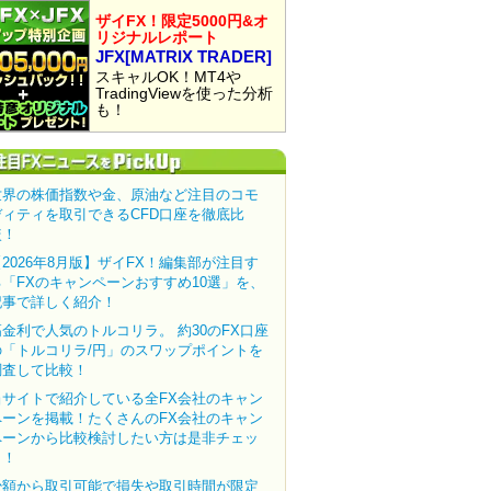
ザイFX！限定5000円&オ
リジナルレポート
JFX[MATRIX TRADER]
スキャルOK！MT4や
TradingViewを使った分析
も！
世界の株価指数や金、原油など注目のコモ
ディティを取引できるCFD口座を徹底比
較！
【2026年8月版】ザイFX！編集部が注目す
る「FXのキャンペーンおすすめ10選」を、
記事で詳しく紹介！
高金利で人気のトルコリラ。 約30のFX口座
の「トルコリラ/円」のスワップポイントを
調査して比較！
当サイトで紹介している全FX会社のキャン
ペーンを掲載！たくさんのFX会社のキャン
ペーンから比較検討したい方は是非チェッ
ク！
少額から取引可能で損失や取引時間が限定