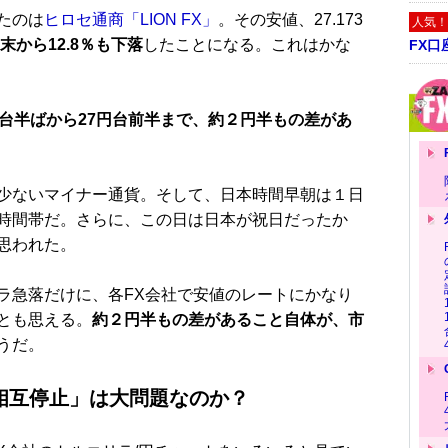
たのは
ヒロセ通商「LION FX」
。その安値、27.173
人気！
末から12.8％も下落
したことになる。これはかな
FX口
円台半ばから27円台前半まで、約２円半もの差があ
少ないマイナー通貨。そして、日本時間早朝は１日
時間帯だ。さらに、この日は日本が祝日だったか
思われた。
急落だけに、各FX会社で安値のレートにかなり
とも思える。
約２円半もの差があること自体が、市
うだ。
相互停止」は大問題なのか？