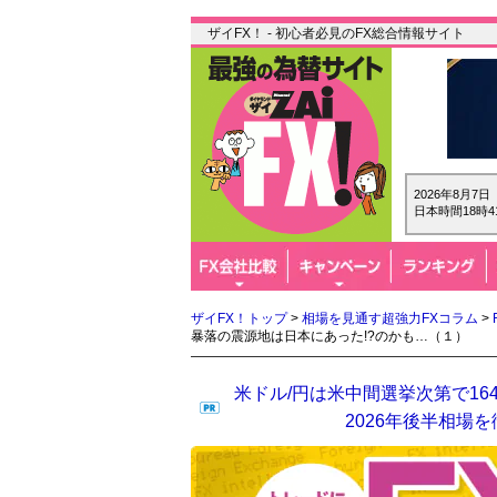
ザイFX！ - 初心者必見のFX総合情報サイト
2026年8月7
日本時間18時4
ザイFX！トップ
>
相場を見通す超強力FXコラム
>
暴落の震源地は日本にあった!?のかも…（１）
米ドル/円は米中間選挙次第で16
2026年後半相場