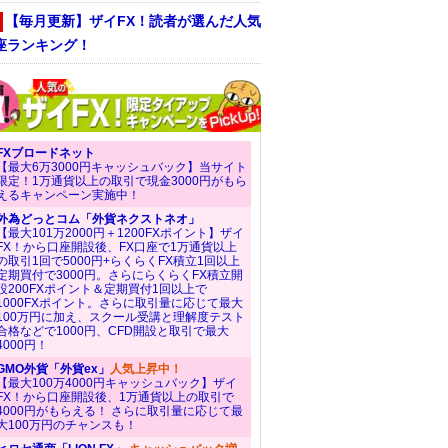
【毎月更新】ザイFX！読者が選んだ人気
座ランキング！
FXブロードネット
【最大6万3000円キャッシュバック】当サイト
限定！1万通貨以上の取引で現金3000円がもら
えるキャンペーン実施中！
外為どっとコム「外貨ネクストネオ」
【最大101万2000円＋1200FXポイント】ザイ
FX！から口座開設後、FX口座で1万通貨以上
の取引1回で5000円+らくらくFX積立1回以上
定期買付で3000円。さらにらくらくFX積立開
設200FXポイント＆定期買付1回以上で
1000FXポイント。さらに取引量に応じて最大
100万円に加え、スクール受講と理解度テスト
合格などで1000円、CFD開設と取引で最大
4000円！
GMO外貨「外貨ex」
人気上昇中！
【最大100万4000円キャッシュバック】ザイ
FX！から口座開設後、1万通貨以上の取引で
4000円がもらえる！ さらに取引量に応じて最
大100万円のチャンスも！