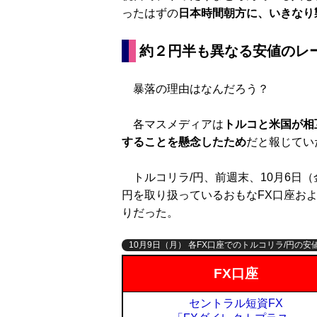
ったはずの
日本時間朝方に、いきなり
約２円半も異なる安値のレ
暴落の理由はなんだろう？
各マスメディアは
トルコと米国が相
することを懸念したため
だと報じてい
トルコリラ/円、前週末、10月6日（金
円を取り扱っているおもなFX口座お
りだった。
10月9日（月） 各FX口座でのトルコリラ/円の安
FX口座
セントラル短資FX