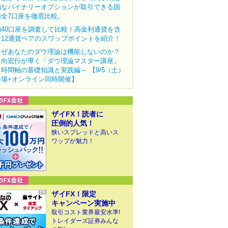
的なバイナリーオプションが取引できる国
内全7口座を徹底比較。
約40口座を調査して比較！高金利通貨を含
む12通貨ペアのスワップポイントを紹介！
なぜあなたのダウ理論は機能しないのか？
田向宏行が導く「ダウ理論マスター講座」
～時間軸の基礎知識と実践編～ 【9/5（土）
会場+オンライン同時開催】
ザイFX！読者に
圧倒的人気！
狭いスプレッドと高いス
ワップが魅力！
ザイFX！限定
キャンペーン実施中
取引コスト業界最安水準!
トレイダーズ証券みんな