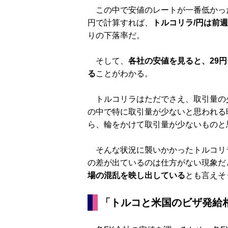
この中で安値のレートが一番低かっ
円で計算すれば、
トルコリラ/円は前週
りの下落率だ。
そして、
各社の安値を見ると、29
る
ことがわかる。
トルコリラはただでさえ、取引量の
の中で特に取引量が少ないと思われる
ら、輪をかけて取引量が少ないものと
そんな状況に襲いかかったトルコリラ
の差が出ているのは仕方がない現象だ
場の混乱を映し出している
とも言えそ
「トルコと米国のビザ発給