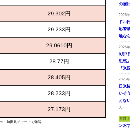
の雇
29.302円
2026
ドル
29.233円
応警
地な
29.0610円
2026
8月7
28.77円
思惑
『米
28.405円
2026
日米
28.233円
いそ
えな
人）
27.173円
注目！
）の１時間足チャートで確認
ンおす