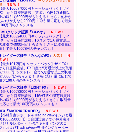
ヒロセ通商「LION FX」
キャッシュバック増
額
ＮＥＷ！
【最大100万7000円キャッシュバック】ザイ
FX！から口座開設後、英ポンド/円1万通貨以
上の取引で5000円がもらえる！ さらに他社か
らのりかえなら2000円！ 取引量に応じて最大
100万円のチャンスも！
GMOクリック証券「FXネオ」
ＮＥＷ！
【最大100万4000円キャッシュバック】ザイ
FX！から口座開設後、FXネオで1万通貨以上
の取引で4000円がもらえる！ さらに取引量に
応じて最大100万円のチャンスも！
トレイダーズ証券「みんなのFX」
人気！
Ｎ
ＥＷ！
【最大101万円キャッシュバック】ザイFX！
から口座開設後、FX口座で5万通貨以上の取引
で5000円+シストレ口座で5万通貨以上の取引
で5000円がもらえる！ さらに取引量に応じて
最大100万円のチャンスも！
トレイダーズ証券「LIGHT FX」
ＮＥＷ！
【最大100万3000円キャッシュバック】ザイ
FX！から口座開設後、LIGHT FXで5万通貨以
上の取引で3000円がもらえる！さらに取引量
に応じて最大100万円のチャンスも！
JFX「MATRIX TRADER」
ＮＥＷ！
【小林芳彦レポート＆TradingViewインジと最
大100万5000円】口座開設完了で小林芳彦オ
リジナルレポート「FXスキャルピングのコ
ツ」およびTradingView専用インジケーター
「コバスキャインジ」当日プレゼント＆専用