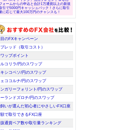
フォームからの申込と合計1万通貨以上の新規
取引で5000円キャッシュバック！さらに取引
量に応じて最大100万円のチャンスも！
注目のFXキャンペーン
スプレッド（取引コスト）
スワップポイント
トルコリラ/円のスワップ
メキシコペソ/円のスワップ
チェココルナ/円のスワップ
ハンガリーフォリント/円のスワップ
ポーランドズロチ/円のスワップ
羊飼いが選んだ初心者にやさしいFX口座
少額で取引できるFX口座
取扱通貨ペア数や取引量ランキング