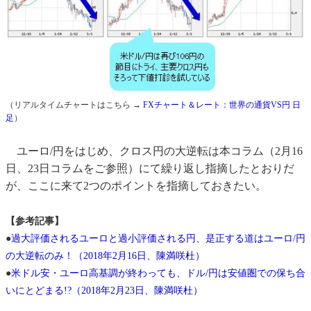
（リアルタイムチャートはこちら →
FXチャート＆レート：世界の通貨VS円 日
足
）
ユーロ/円をはじめ、クロス円の大逆転は本コラム（2月16
日、23日コラムをご参照）にて繰り返し指摘したとおりだ
が、ここに来て2つのポイントを指摘しておきたい。
【参考記事】
●
過大評価されるユーロと過小評価される円、是正する道はユーロ/円
の大逆転のみ！（2018年2月16日、陳満咲杜）
●
米ドル安・ユーロ高基調が終わっても、ドル/円は安値圏での保ち合
いにとどまる!?（2018年2月23日、陳満咲杜）