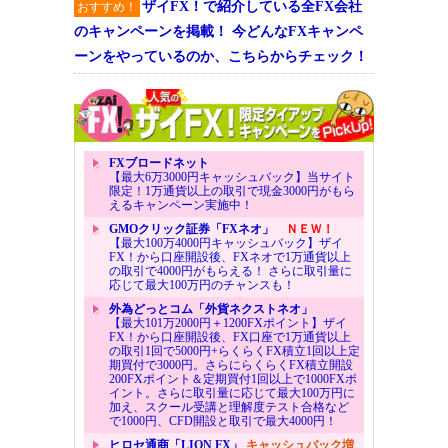
ザイFX！で紹介している全FX会社
おすすめ！
のキャンペーンを掲載！ 今どんなFXキャンペ
ーンをやっているのか、こちらからチェック！
FXブロードネット
【最大6万3000円キャッシュバック】当サイト
限定！1万通貨以上の取引で現金3000円がもら
えるキャンペーン実施中！
GMOクリック証券「FXネオ」
ＮＥＷ！
【最大100万4000円キャッシュバック】ザイ
FX！から口座開設後、FXネオで1万通貨以上
の取引で4000円がもらえる！ さらに取引量に
応じて最大100万円のチャンスも！
外為どっとコム「外貨ネクストネオ」
【最大101万2000円＋1200FXポイント】ザイ
FX！から口座開設後、FX口座で1万通貨以上
の取引1回で5000円+らくらくFX積立1回以上定
期買付で3000円。さらにらくらくFX積立開設
200FXポイント＆定期買付1回以上で1000FXポ
イント。さらに取引量に応じて最大100万円に
加え、スクール受講と理解度テスト合格など
で1000円、CFD開設と取引で最大4000円！
ヒロセ通商「LION FX」
キャッシュバック増