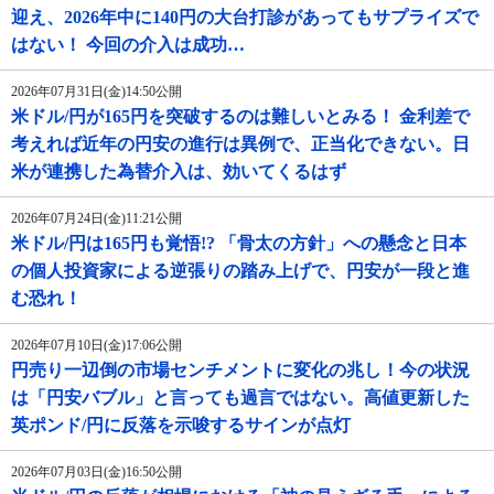
迎え、2026年中に140円の大台打診があってもサプライズで
はない！ 今回の介入は成功…
2026年07月31日(金)14:50公開
米ドル/円が165円を突破するのは難しいとみる！ 金利差で
考えれば近年の円安の進行は異例で、正当化できない。日
米が連携した為替介入は、効いてくるはず
2026年07月24日(金)11:21公開
米ドル/円は165円も覚悟!? 「骨太の方針」への懸念と日本
の個人投資家による逆張りの踏み上げで、円安が一段と進
む恐れ！
2026年07月10日(金)17:06公開
円売り一辺倒の市場センチメントに変化の兆し！今の状況
は「円安バブル」と言っても過言ではない。高値更新した
英ポンド/円に反落を示唆するサインが点灯
2026年07月03日(金)16:50公開