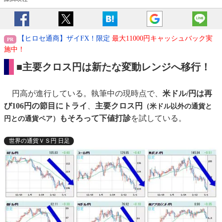
【ヒロセ通商】ザイFX！限定
最大11000円キャッシュバック実
施中！
■主要クロス円は新たな変動レンジへ移行！
円高が進行している。執筆中の現時点で、
米ドル/円は再
び106円の節目にトライ
、
主要クロス円
（米ドル以外の通貨と
もそろって下値打診
を試している。
円との通貨ペア）
世界の通貨ＶＳ円 日足