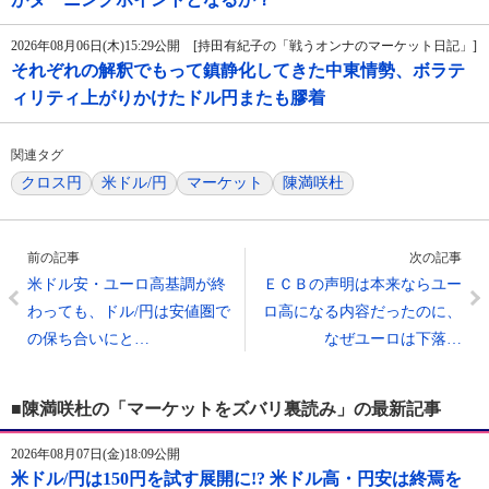
2026年08月06日(木)15:29公開 [持田有紀子の「戦うオンナのマーケット日記」]
それぞれの解釈でもって鎮静化してきた中東情勢、ボラテ
ィリティ上がりかけたドル円またも膠着
関連タグ
クロス円
米ドル/円
マーケット
陳満咲杜
前の記事
次の記事
米ドル安・ユーロ高基調が終
ＥＣＢの声明は本来ならユー
わっても、ドル/円は安値圏で
ロ高になる内容だったのに、
の保ち合いにと…
なぜユーロは下落…
■陳満咲杜の「マーケットをズバリ裏読み」の最新記事
2026年08月07日(金)18:09公開
米ドル/円は150円を試す展開に!? 米ドル高・円安は終焉を