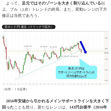
よって、
足元ではそのゾーンを大きく割り込んでいる
以
上、ブル
トレンドの終焉、また、変動レンジの下方
（上昇）
修正は当然であろう。
英ポンド/円 週足（クリックで拡大）
（出所：ＩＧ証券）
2016年安値から引かれるメインサポートラインを大きく下
回った
ことも然り。新たなレンジは、
143円台後半（2016年