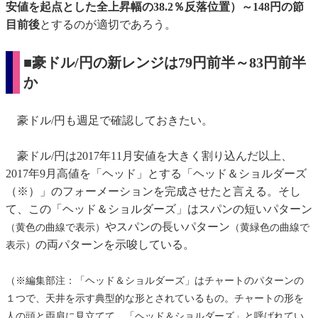
安値を起点とした全上昇幅の38.2％反落位置）～148円の節
目前後
とするのが適切であろう。
■豪ドル/円の新レンジは79円前半～83円前半
か
豪ドル/円も週足で確認しておきたい。
豪ドル/円は2017年11月安値を大きく割り込んだ以上、
2017年9月高値を「ヘッド」とする「ヘッド＆ショルダーズ
（※）」のフォーメーションを完成させたと言える。そし
て、この「ヘッド＆ショルダーズ」はスパンの短いパターン
やスパンの長いパターン
（黄色の曲線で表示）
（黄緑色の曲線で
の両パターンを示唆している。
表示）
（※編集部注：「ヘッド＆ショルダーズ」はチャートのパターンの
１つで、天井を示す典型的な形とされているもの。チャートの形を
人の頭と両肩に見立てて、「ヘッド＆ショルダーズ」と呼ばれてい