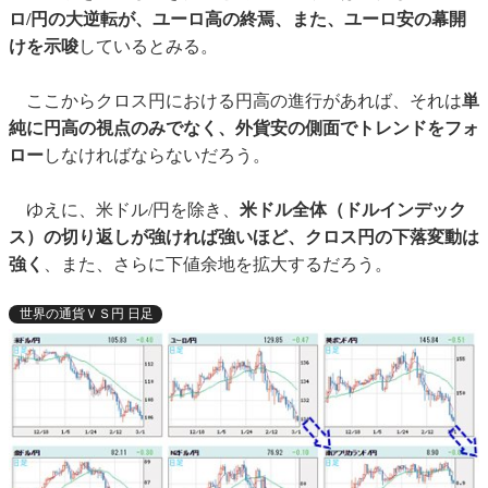
ロ/円の大逆転が、ユーロ高の終焉、また、ユーロ安の幕開
けを示唆
しているとみる。
ここからクロス円における円高の進行があれば、それは
単
純に円高の視点のみでなく、外貨安の側面でトレンドをフォ
ロー
しなければならないだろう。
ゆえに、米ドル/円を除き、
米ドル全体（ドルインデック
ス）の切り返しが強ければ強いほど、クロス円の下落変動は
強く
、また、さらに下値余地を拡大するだろう。
世界の通貨ＶＳ円 日足