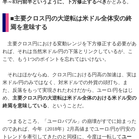
半～83円前半というように、下方修正するべき
かとみる。
■主要クロス円の大逆転は米ドル全体安の終
焉を意味する
主要クロス円における変動レンジを下方修正する必要があ
れば、それは当然米ドル/円の下落とリンクしているが、こ
こで、もう1つのポイントを忘れてはいけない。
それはほかならぬ、クロス円における円高の加速は、実は
米ドル/円のみではなく、対米ドルでの外貨の頭打ち、ま
た、反落をもって実現されたわけだから、ユーロ/円をはじ
め、
主要クロス円の大逆転は米ドル全体のおける米ドル安の
終焉を意味している
、ということだ。
つまるところ、「ユーロバブル」の崩壊がすでに始まった
のであれば、今年（2018年）2月高値までユーロ/円が円安の
トレンドを牽引してきたのと同様に、今度は一転して
ユー