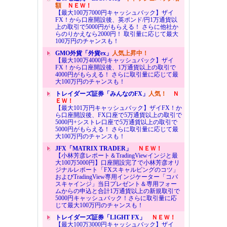
額
ＮＥＷ！
【最大100万7000円キャッシュバック】ザイ
FX！から口座開設後、英ポンド/円1万通貨以
上の取引で5000円がもらえる！ さらに他社か
らのりかえなら2000円！ 取引量に応じて最大
100万円のチャンスも！
GMO外貨「外貨ex」
人気上昇中！
【最大100万4000円キャッシュバック】ザイ
FX！から口座開設後、1万通貨以上の取引で
4000円がもらえる！ さらに取引量に応じて最
大100万円のチャンスも！
トレイダーズ証券「みんなのFX」
人気！
Ｎ
ＥＷ！
【最大101万円キャッシュバック】ザイFX！か
ら口座開設後、FX口座で5万通貨以上の取引で
5000円+シストレ口座で5万通貨以上の取引で
5000円がもらえる！ さらに取引量に応じて最
大100万円のチャンスも！
JFX「MATRIX TRADER」
ＮＥＷ！
【小林芳彦レポート＆TradingViewインジと最
大100万5000円】口座開設完了で小林芳彦オリ
ジナルレポート「FXスキャルピングのコツ」
およびTradingView専用インジケーター「コバ
スキャインジ」当日プレゼント＆専用フォー
ムからの申込と合計1万通貨以上の新規取引で
5000円キャッシュバック！さらに取引量に応
じて最大100万円のチャンスも！
トレイダーズ証券「LIGHT FX」
ＮＥＷ！
【最大100万3000円キャッシュバック】ザイ