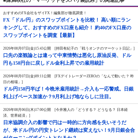
■陳満咲杜の「マーケットをズバリ裏読み」の関連記事
おすすめのFX会社をザイFX！編集部が徹底調査！
FX「ドル/円」のスワップポイントを比較！ 高い順にラン
キングして、おすすめのFX口座も紹介！ 約40のFX口座の
スワップポイントを調査【最新】
2026年08月07日(金)15:43公開 [持田有紀子の「戦うオンナのマーケット日記」]
口先の楽観論とは違って中東情勢は悪化し原油反発、ドル
円も158円台に戻しドル金利上昇での雇用統計
2026年08月07日(金)09:11公開 [FXデイトレーダーZEROの「なんで動いた？ 昨
日の相場」]
ドル円158円半ば！今晩米雇用統計→介入も一応警戒。日銀
利上げペース加速か？9月利上げ地ならしに注目。
2026年08月06日(木)17:00公開 [今井雅人の「どうする？ どうなる？ 日本経
済、世界経済」]
日米協調介入の影響で円は一時的に方向感を失いそうだ
が、米ドル/円の円安トレンド継続は変えない！9月日銀会合
がターニングポイントとなるか？