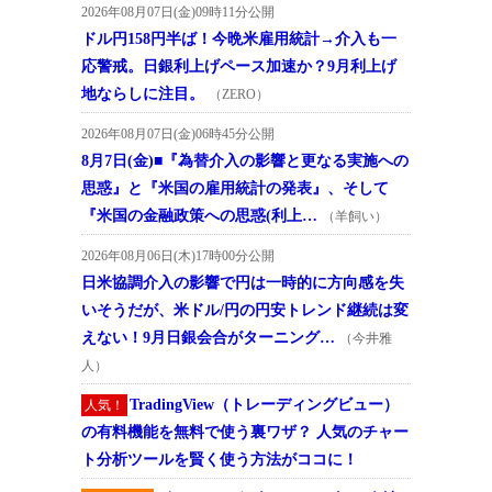
2026年08月07日(金)09時11分公開
ドル円158円半ば！今晩米雇用統計→介入も一
応警戒。日銀利上げペース加速か？9月利上げ
地ならしに注目。
（ZERO）
2026年08月07日(金)06時45分公開
8月7日(金)■『為替介入の影響と更なる実施への
思惑』と『米国の雇用統計の発表』、そして
『米国の金融政策への思惑(利上…
（羊飼い）
2026年08月06日(木)17時00分公開
日米協調介入の影響で円は一時的に方向感を失
いそうだが、米ドル/円の円安トレンド継続は変
えない！9月日銀会合がターニング…
（今井雅
人）
TradingView（トレーディングビュー）
人気！
の有料機能を無料で使う裏ワザ？ 人気のチャー
ト分析ツールを賢く使う方法がココに！