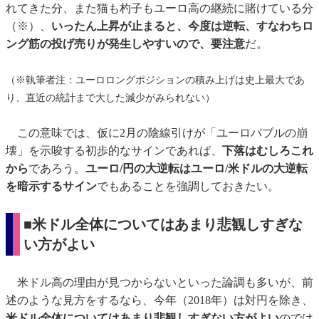
れてきた分、また猫も杓子もユーロ高の継続に賭けている分
（※）、
いったん上昇が止まると、今度は逆転、すなわちロ
ング筋の投げ売りが発生しやすいので、要注意
だ。
（※執筆者注：ユーロロングポジションの積み上げは史上最大であ
り、直近の統計まで大した減少がみられない）
この意味では、仮に2月の陰線引けが「ユーロバブルの崩
壊」を示唆する初歩的なサインであれば、
下落はむしろこれ
から
であろう。
ユーロ/円の大逆転はユーロ/米ドルの大逆転
を暗示するサイン
でもあることを強調しておきたい。
■米ドル全体についてはあまり悲観しすぎな
い方がよい
米ドル高の理由が見つからないといった論調も多いが、前
述のような見方をするなら、今年（2018年）は対円を除き、
米ドル全体についてはあまり悲観しすぎない方がよい
のでは