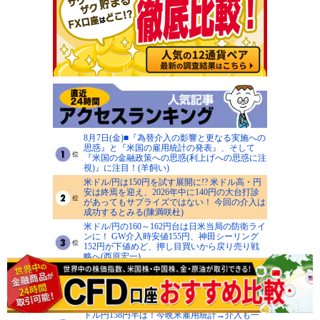
8月7日(金)■『為替介入の影響と更なる実施への
思惑』と『米国の雇用統計の発表』、そして
『米国の金融政策への思惑(利上げへの思惑に注
視)』に注目！(羊飼い)
米ドル/円は150円を試す展開に!? 米ドル高・円
安は終焉を迎え、2026年中に140円の大台打診
があってもサプライズではない！ 今回の介入は
成功するとみる(陳満咲杜)
米ドル/円の160～162円台は日米当局の防衛ライ
ンに！ GW介入時安値155円、神田シーリング
152円が下値めど、押し目買いから戻り売り戦
略へ(西原宏一)
日米協調介入の影響で円は一時的に方向感を失
いそうだが、米ドル/円の円安トレンド継続は変
えない！9月日銀会合がターニングポイントと
なるか？(今井雅人)
ドル円158円半ば！今晩米雇用統計→介入も一