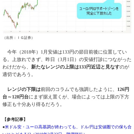
（出所：ＩＧ証券）
今年（2018年）1月安値は133円の節目前後に位置してい
る。上放れできず、昨日（3月1日）の安値打診につながった
わけだから、
新たなレンジの上限は133円近辺と見なす
のが
適切であろう。
レンジの下限は
前回のコラムでも強調したように、
126円
台～128円台
にまず据え置くが、場合によっては上限の下方
修正も十分あり得るだろう。
【参考記事】
●
米ドル安・ユーロ高基調が終わっても、ドル/円は安値圏での保ち合