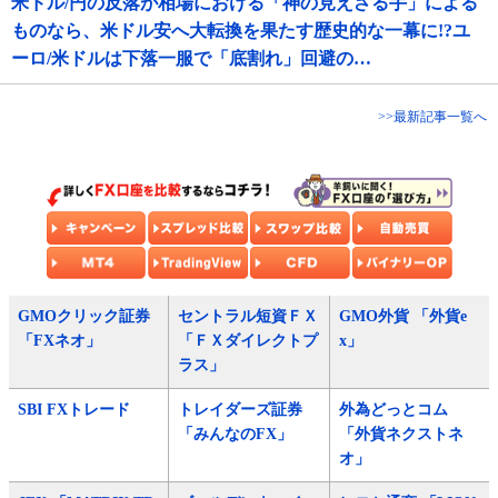
米ドル/円の反落が相場における「神の見えざる手」による
ものなら、米ドル安へ大転換を果たす歴史的な一幕に!?ユ
ーロ/米ドルは下落一服で「底割れ」回避の…
>>最新記事一覧へ
GMOクリック証券
セントラル短資ＦＸ
GMO外貨 「外貨e
「FXネオ」
「ＦＸダイレクトプ
x」
ラス」
SBI FXトレード
トレイダーズ証券
外為どっとコム
「みんなのFX」
「外貨ネクストネ
オ」