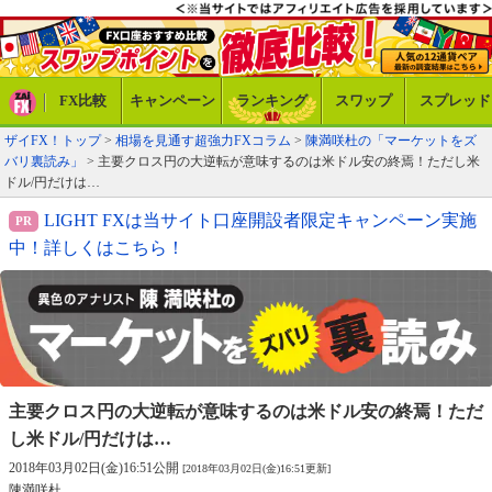
FX比較
キャンペーン
ランキング
スワップ
スプレッド
ザイFX！トップ
>
相場を見通す超強力FXコラム
>
陳満咲杜の「マーケットをズ
バリ裏読み」
> 主要クロス円の大逆転が意味するのは米ドル安の終焉！ただし米
ドル/円だけは…
LIGHT FXは当サイト口座開設者限定キャンペーン実施
中！詳しくはこちら！
主要クロス円の大逆転が意味するのは
米ドル安の終焉！ただ
し米ドル/円だけは…
2018年03月02日(金)16:51公開
[2018年03月02日(金)16:51更新]
陳満咲杜