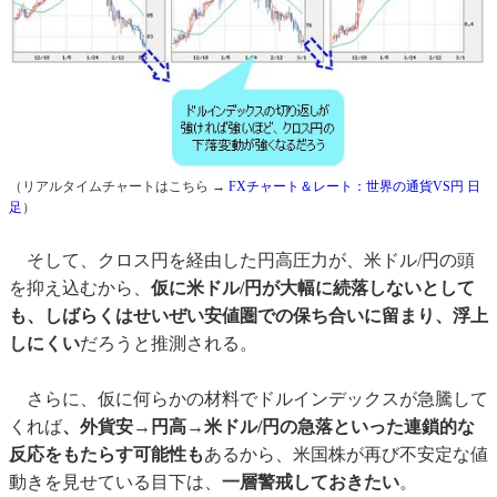
（リアルタイムチャートはこちら →
FXチャート＆レート：世界の通貨VS円 日
足
）
そして、クロス円を経由した円高圧力が、米ドル/円の頭
を抑え込むから、
仮に米ドル/円が大幅に続落しないとして
も、しばらくはせいぜい安値圏での保ち合いに留まり、浮上
しにくい
だろうと推測される。
さらに、仮に何らかの材料でドルインデックスが急騰して
くれば
、外貨安→円高→米ドル/円の急落といった連鎖的な
反応をもたらす可能性も
あるから、米国株が再び不安定な値
動きを見せている目下は、
一層警戒しておきたい
。