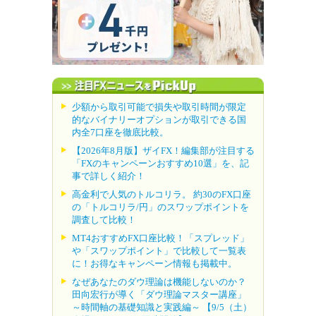
少額から取引可能で損失や取引時間が限定
的なバイナリーオプションが取引できる国
内全7口座を徹底比較。
【2026年8月版】ザイFX！編集部が注目する
「FXのキャンペーンおすすめ10選」を、記
事で詳しく紹介！
高金利で人気のトルコリラ。 約30のFX口座
の「トルコリラ/円」のスワップポイントを
調査して比較！
MT4おすすめFX口座比較！「スプレッド」
や「スワップポイント」で比較して一覧表
に！お得なキャンペーン情報も掲載中。
なぜあなたのダウ理論は機能しないのか？
田向宏行が導く「ダウ理論マスター講座」
～時間軸の基礎知識と実践編～ 【9/5（土）