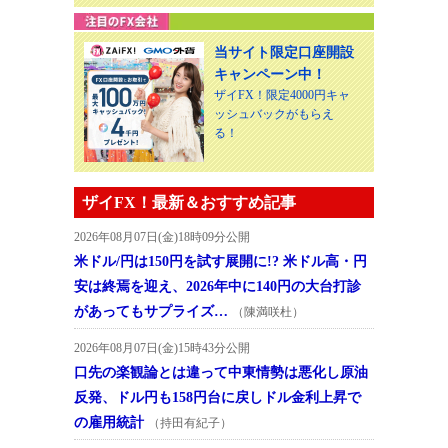
当サイト限定口座開設
キャンペーン中！
ザイFX！限定4000円キャ
ッシュバックがもらえ
る！
ザイFX！最新＆おすすめ記事
2026年08月07日(金)18時09分公開
米ドル/円は150円を試す展開に!? 米ドル高・円
安は終焉を迎え、2026年中に140円の大台打診
があってもサプライズ…
（陳満咲杜）
2026年08月07日(金)15時43分公開
口先の楽観論とは違って中東情勢は悪化し原油
反発、ドル円も158円台に戻しドル金利上昇で
の雇用統計
（持田有紀子）