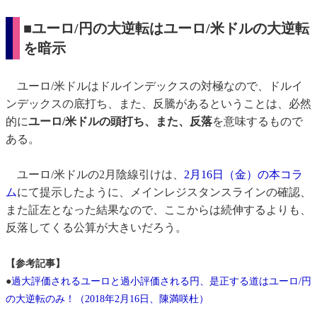
■ユーロ/円の大逆転はユーロ/米ドルの大逆転
を暗示
ユーロ/米ドルはドルインデックスの対極なので、ドルイ
ンデックスの底打ち、また、反騰があるということは、必然
的に
ユーロ/米ドルの頭打ち、また、反落
を意味するもので
ある。
ユーロ/米ドルの2月陰線引けは、
2月16日（金）の本コラ
ム
にて提示したように、メインレジスタンスラインの確認、
また証左となった結果なので、ここからは続伸するよりも、
反落してくる公算が大きいだろう。
【参考記事】
●
過大評価されるユーロと過小評価される円、是正する道はユーロ/円
の大逆転のみ！（2018年2月16日、陳満咲杜）