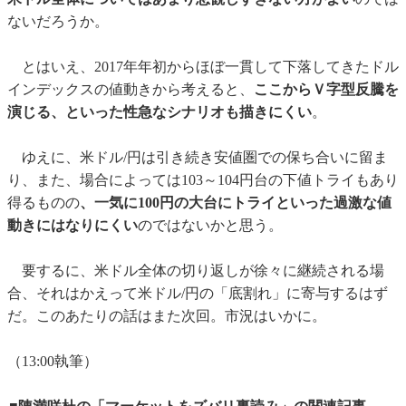
ないだろうか。
とはいえ、2017年年初からほぼ一貫して下落してきたドル
インデックスの値動きから考えると、
ここからＶ字型反騰を
演じる、といった性急なシナリオも描きにくい
。
ゆえに、米ドル/円は引き続き安値圏での保ち合いに留ま
り、また、場合によっては103～104円台の下値トライもあり
得るものの
、一気に100円の大台にトライといった過激な値
動きにはなりにくい
のではないかと思う。
要するに、米ドル全体の切り返しが徐々に継続される場
合、それはかえって米ドル/円の「底割れ」に寄与するはず
だ。このあたりの話はまた次回。市況はいかに。
（13:00執筆）