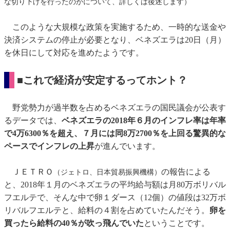
な切り下げを行ったのかについて、詳しくは後述します）
このような大規模な政策を実施するため、一時的な送金や
決済システムの停止が必要となり、ベネズエラは20日（月）
を休日にして対応を進めたようです。
■これで経済が安定するってホント？
野党勢力が過半数を占めるベネズエラの国民議会が公表す
るデータでは、
ベネズエラの2018年６月のインフレ率は年率
で4万6300％を超え、７月には同8万2700％を上回る驚異的な
ペースでインフレの上昇
が進んでいます。
ＪＥＴＲＯ
の報告による
（ジェトロ、日本貿易振興機構）
と、2018年１月のベネズエラの平均給与額は月80万ボリバル
フエルテで、そんな中で卵１ダース（12個）の値段は32万ボ
リバルフエルテと、給料の４割を占めていたんだそう。
卵を
買ったら給料の40％が吹っ飛んでいた
ということです。