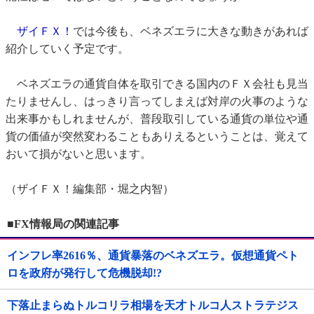
ザイＦＸ！
では今後も、ベネズエラに大きな動きがあれば
紹介していく予定です。
ベネズエラの通貨自体を取引できる国内のＦＸ会社も見当
たりませんし、はっきり言ってしまえば対岸の火事のような
出来事かもしれませんが、普段取引している通貨の単位や通
貨の価値が突然変わることもありえるということは、覚えて
おいて損がないと思います。
（ザイＦＸ！編集部・堀之内智）
■FX情報局の関連記事
インフレ率2616％、通貨暴落のベネズエラ。仮想通貨ペト
ロを政府が発行して危機脱却!?
下落止まらぬトルコリラ相場を天才トルコ人ストラテジス