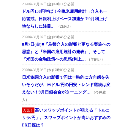
2026年08月07日(金)09時11分公開
ドル円158円半ば！今晩米雇用統計→介入も一
応警戒。日銀利上げペース加速か？9月利上げ
地ならしに注目。
（ZERO）
2026年08月07日(金)06時45分公開
8月7日(金)■『為替介入の影響と更なる実施への
思惑』と『米国の雇用統計の発表』、そして
『米国の金融政策への思惑(利上…
（羊飼い）
2026年08月06日(木)17時00分公開
日米協調介入の影響で円は一時的に方向感を失
いそうだが、米ドル/円の円安トレンド継続は変
えない！9月日銀会合がターニング…
（今井雅
人）
高いスワップポイントが狙える「トルコ
人気！
リラ/円」。スワップポイントが高いおすすめの
FX口座は？