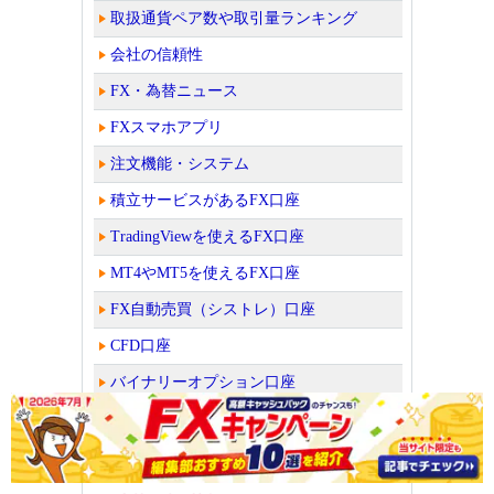
取扱通貨ペア数や取引量ランキング
会社の信頼性
FX・為替ニュース
FXスマホアプリ
注文機能・システム
積立サービスがあるFX口座
TradingViewを使えるFX口座
MT4やMT5を使えるFX口座
FX自動売買（シストレ）口座
CFD口座
バイナリーオプション口座
読者が選んだFX口座人気ランキング！
ビットコイン取引所・販売所を比較