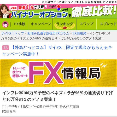
FX比較
キャンペーン
ランキング
スワップ
スプレッド
ザイFX！トップ
>
相場を見通す超強力FXコラム
>
FX情報局
> インフレ率100
万％予想のベネズエラが96％の通貨切り下げと10万分の１のデノミ実施！
【外為どっとコム】ザイFX！限定で現金がもらえるキ
ャンペーン実施中！
インフレ率100万％予想のベネズエラが96％
の通貨切り下げ
と10万分の１のデノミ実施！
2018年08月21日(火)17:57公開
[2018年08月21日(火)17:57更新]
FX情報局