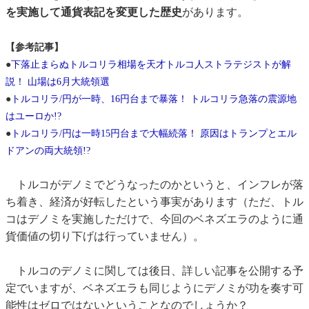
を実施して通貨表記を変更した歴史
があります。
【参考記事】
●
下落止まらぬトルコリラ相場を天才トルコ人ストラテジストが解
説！ 山場は6月大統領選
●
トルコリラ/円が一時、16円台まで暴落！ トルコリラ急落の震源地
はユーロか!?
●
トルコリラ/円は一時15円台まで大幅続落！ 原因はトランプとエル
ドアンの両大統領!?
トルコがデノミでどうなったのかというと、インフレが落
ち着き、経済が好転したという事実があります（ただ、トル
コはデノミを実施しただけで、今回のベネズエラのように通
貨価値の切り下げは行っていません）。
トルコのデノミに関しては後日、詳しい記事を公開する予
定でいますが、ベネズエラも同じようにデノミが功を奏す可
能性はゼロではないということなのでしょうか？