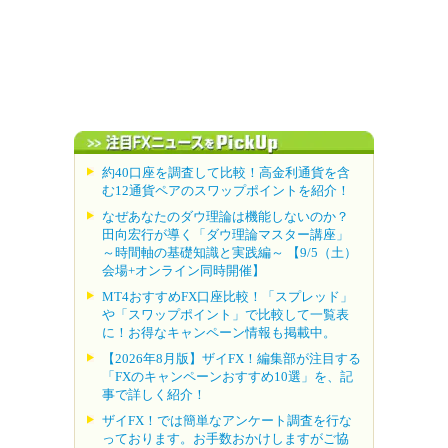
約40口座を調査して比較！高金利通貨を含
む12通貨ペアのスワップポイントを紹介！
なぜあなたのダウ理論は機能しないのか？
田向宏行が導く「ダウ理論マスター講座」
～時間軸の基礎知識と実践編～ 【9/5（土）
会場+オンライン同時開催】
MT4おすすめFX口座比較！「スプレッド」
や「スワップポイント」で比較して一覧表
に！お得なキャンペーン情報も掲載中。
【2026年8月版】ザイFX！編集部が注目する
「FXのキャンペーンおすすめ10選」を、記
事で詳しく紹介！
ザイFX！では簡単なアンケート調査を行な
っております。お手数おかけしますがご協