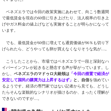
ベネズエラでは今回の政策実施にあわせて、向こう数週間
で最低賃金を現在の60倍に引き上げたり、法人税率の引き上
げやガス料金の値上げなども実施することが明らかになって
います。
でも、最低賃金が60倍に増えても通貨価値が96％も切り下
げられたら、どうやっても卵が買えなくなりそうな気が…。
こうしたことから、市場ではベネズエラで一段と深刻なハ
イパーインフレが起きると懸念する声が挙がっています。し
かし、
ベネズエラのマドゥロ大統領は
「今回の措置で経済が
安定して国民の購買力は上昇するはず」
と、自信
を強めてい
るようです。経済の専門家ではない記者から見ても、どうし
たらそんな楽観的なシナリオが描けるのか、まったく理解が
できないのですが…。