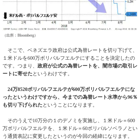
（出所：Bloomberg）
そこで、ベネズエラ政府は公式為替レートを切り下げて、
１米ドルを600万ボリバルフエルテにすることを決定したの
です。つまり、
政府が公式の為替レートを、闇市場の取引レ
ートに寄せた
というわけです。
24万8520ボリバルフエルテが600万ボリバルフエルテにな
ったというわけですから、今までの為替レート水準から96％
も切り下げられた
ということになります。
そのうえで10万分の１のデノミを実施し、１米ドル＝600
万ボリバルフエルテを、１米ドル＝60ボリバルソベラノとい
う通貨表記に変更したというのが今回の経緯になります。