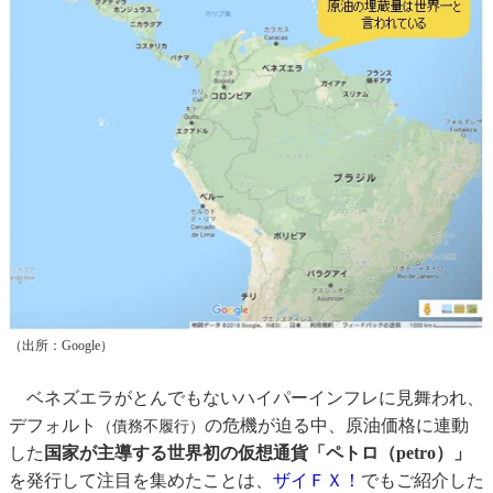
（出所：Google）
ベネズエラがとんでもないハイパーインフレに見舞われ、
デフォルト
の危機が迫る中、原油価格に連動
（債務不履行）
した
国家が主導する世界初の仮想通貨「ペトロ（petro）」
を発行して注目を集めたことは、
ザイＦＸ！
でもご紹介した