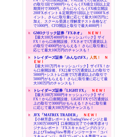
FX！から口座開設後、FX口座で1万通貨以上
の取引1回で5000円+らくらくFX積立1回以上定
期買付で3000円。さらにらくらくFX積立開設
200FXポイント＆定期買付1回以上で1000FXポ
イント。さらに取引量に応じて最大100万円に
加え、スクール受講と理解度テスト合格など
で1000円、CFD開設と取引で最大4000円！
GMOクリック証券「FXネオ」
ＮＥＷ！
【最大100万4000円キャッシュバック】ザイ
FX！から口座開設後、FXネオで1万通貨以上
の取引で4000円がもらえる！ さらに取引量に
応じて最大100万円のチャンスも！
トレイダーズ証券「みんなのFX」
人気！
Ｎ
ＥＷ！
【最大101万円キャッシュバック】ザイFX！か
ら口座開設後、FX口座で5万通貨以上の取引で
5000円+シストレ口座で5万通貨以上の取引で
5000円がもらえる！ さらに取引量に応じて最
大100万円のチャンスも！
トレイダーズ証券「LIGHT FX」
ＮＥＷ！
【最大100万3000円キャッシュバック】ザイ
FX！から口座開設後、LIGHT FXで5万通貨以
上の取引で3000円がもらえる！さらに取引量
に応じて最大100万円のチャンスも！
JFX「MATRIX TRADER」
ＮＥＷ！
【小林芳彦レポート＆TradingViewインジと最
大100万5000円】口座開設完了で小林芳彦オリ
ジナルレポート「FXスキャルピングのコツ」
およびTradingView専用インジケーター「コバ
スキャインジ」当日プレゼント＆専用フォー