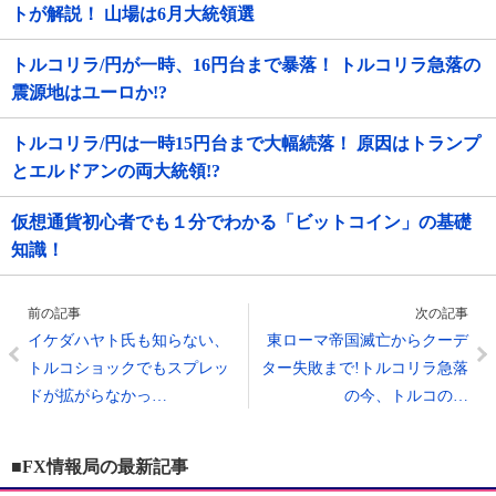
トが解説！ 山場は6月大統領選
トルコリラ/円が一時、16円台まで暴落！ トルコリラ急落の
震源地はユーロか!?
トルコリラ/円は一時15円台まで大幅続落！ 原因はトランプ
とエルドアンの両大統領!?
仮想通貨初心者でも１分でわかる「ビットコイン」の基礎
知識！
前の記事
次の記事
イケダハヤト氏も知らない、
東ローマ帝国滅亡からクーデ
トルコショックでもスプレッ
ター失敗まで!トルコリラ急落
ドが拡がらなかっ…
の今、トルコの…
■FX情報局の最新記事