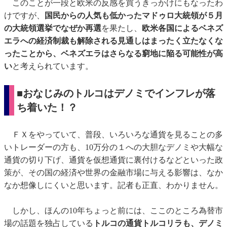
このことが一段と欧米の反感を買うきっかけにもなったわ
けですが、
国民からの人気も低かったマドゥロ大統領が５月
の大統領選挙でなぜか再選
を果たし、
欧米各国によるベネズ
エラへの経済制裁も解除される見通しはまったく立たなくな
ったことから、ベネズエラはさらなる窮地に陥る可能性が高
い
と考えられています。
■おなじみのトルコはデノミでインフレが落
ち着いた！？
ＦＸをやっていて、普段、いろいろな通貨を見ることの多
いトレーダーの方も、10万分の１への大胆なデノミや大幅な
通貨の切り下げ、通貨を仮想通貨に裏付けるなどといった政
策が、その国の経済や世界の金融市場に与える影響は、なか
なか想像しにくいと思います。記者も正直、わかりません。
しかし、ほんの10年ちょっと前には、ここのところ為替市
場の話題を独占している
トルコの通貨トルコリラも、デノミ