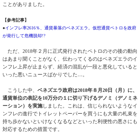
ことがありました。
【参考記事】
●
インフレ率2616％、通貨暴落のベネズエラ。仮想通貨ペトロを政府
が発行して危機脱却!?
ただ、2018年２月に正式発行されたペトロのその後の動向
はあまり聞くことがなく、伝わってくるのはベネズエラのイ
ンフレ上昇が止まらず、経済の混乱が一段と悪化していると
いった悪いニュースばかりでした…。
こうした中、
ベネズエラ政府は2018年８月20日（月）に、
通貨単位の表記を10万分の１に切り下げるデノミ（デノミネ
ーション）を実施
しました。これは、信じられないようなイ
ンフレの進行でトイレットペーパーを買うにも大量の札束を
持ち歩かないといけなくなるなどといった利便性の悪さにも
対応するための措置です。