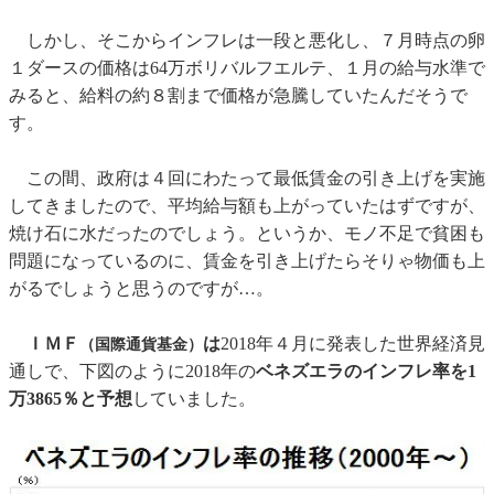
しかし、そこからインフレは一段と悪化し、７月時点の卵
１ダースの価格は64万ボリバルフエルテ、１月の給与水準で
みると、給料の約８割まで価格が急騰していたんだそうで
す。
この間、政府は４回にわたって最低賃金の引き上げを実施
してきましたので、平均給与額も上がっていたはずですが、
焼け石に水だったのでしょう。というか、モノ不足で貧困も
問題になっているのに、賃金を引き上げたらそりゃ物価も上
がるでしょうと思うのですが…。
ＩＭＦ
は
2018年４月に発表した世界経済見
（国際通貨基金）
通しで、下図のように2018年の
ベネズエラのインフレ率を1
万3865％と予想
していました。