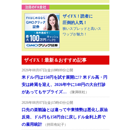
ザイFX！読者に
圧倒的人気！
狭いスプレッドと高いス
ワップが魅力！
ザイFX！最新＆おすすめ記事
2026年08月07日(金)18時09分公開
米ドル/円は150円を試す展開に!? 米ドル高・円
安は終焉を迎え、2026年中に140円の大台打診
があってもサプライズ…
（陳満咲杜）
2026年08月07日(金)15時43分公開
口先の楽観論とは違って中東情勢は悪化し原油
反発、ドル円も158円台に戻しドル金利上昇で
の雇用統計
（持田有紀子）