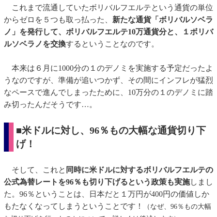
これまで流通していたボリバルフエルテという通貨の単位
からゼロを５つも取っ払った、
新たな通貨「ボリバルソベラ
ノ」を発行して、ボリバルフエルテ10万通貨分と、１ボリバ
ルソベラノを交換
するということなのです。
本来は６月に1000分の１のデノミを実施する予定だったよ
うなのですが、準備が追いつかず、その間にインフレが猛烈
なペースで進んでしまったために、10万分の１のデノミに踏
み切ったんだそうです…。
■米ドルに対し、96％もの大幅な通貨切り下
げ！
そして、これと
同時に米ドルに対するボリバルフエルテの
公式為替レートを96％も切り下げるという政策も実施
しまし
た。96％ということは、日本だと１万円が400円の価値しか
もたなくなってしまうということです！
（なぜ、96％もの大幅