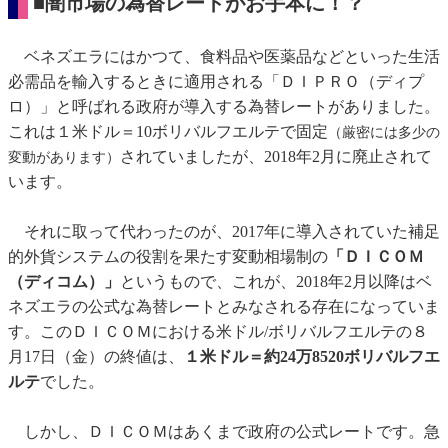
■闇市場の為替レートがお手本に！？
ベネズエラにはかつて、食料品や医薬品などといった生活
必需品を輸入するときに適用される「ＤＩＰＲＯ（ディプ
ロ）」と呼ばれる政府が導入する為替レートがありました。
これは１米ドル＝10ボリバルフエルテで固定
（厳密には多少の
されていましたが、2018年2月に廃止されて
変動があります）
います。
それに取って代わったのが、2017年に導入されていた補足
的外貨システムの役割を果たす変動相場制の
「ＤＩＣＯＭ
（ディコム）」
というもので、これが、2018年2月以降はベ
ネズエラの公式な為替レートとみなされる存在になっていま
す。このＤＩＣＯＭにおける米ドル/ボリバルフエルテの８
月17日（金）の終値は、
１米ドル＝約24万8520ボリバルフエ
ルテ
でした。
しかし、ＤＩＣＯＭはあくまで政府の公式レートです。急