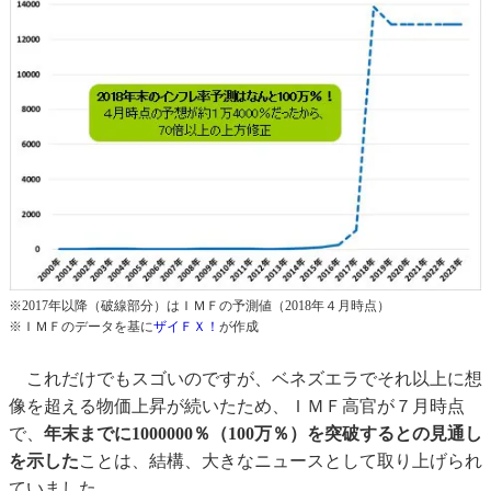
※2017年以降（破線部分）はＩＭＦの予測値（2018年４月時点）
※ＩＭＦのデータを基に
ザイＦＸ！
が作成
これだけでもスゴいのですが、ベネズエラでそれ以上に想
像を超える物価上昇が続いたため、ＩＭＦ高官が７月時点
で、
年末までに1000000％（100万％）を突破するとの見通し
を示した
ことは、結構、大きなニュースとして取り上げられ
ていました。