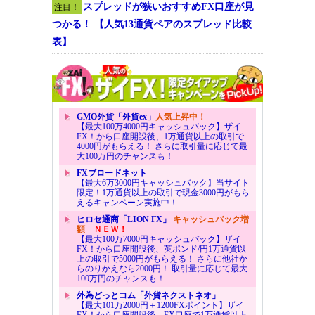
スプレッドが狭いおすすめFX口座が見
注目！
つかる！ 【人気13通貨ペアのスプレッド比較
表】
GMO外貨「外貨ex」
人気上昇中！
【最大100万4000円キャッシュバック】ザイ
FX！から口座開設後、1万通貨以上の取引で
4000円がもらえる！ さらに取引量に応じて最
大100万円のチャンスも！
FXブロードネット
【最大6万3000円キャッシュバック】当サイト
限定！1万通貨以上の取引で現金3000円がもら
えるキャンペーン実施中！
ヒロセ通商「LION FX」
キャッシュバック増
額
ＮＥＷ！
【最大100万7000円キャッシュバック】ザイ
FX！から口座開設後、英ポンド/円1万通貨以
上の取引で5000円がもらえる！ さらに他社か
らのりかえなら2000円！ 取引量に応じて最大
100万円のチャンスも！
外為どっとコム「外貨ネクストネオ」
【最大101万2000円＋1200FXポイント】ザイ