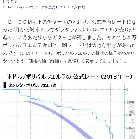
して表示
※Dolartoday.comのデータを基に
ザイＦＸ！
が作成
ＤＩＣＯＭも下のチャートのとおり、公式為替レートにな
った2月から対米ドルでダラダラとボリバルフエルテ売りが
進み、７月あたりからガクッと暴落しました。それでも25万
ボリバルフエルテ近辺と、闇レートとは大きな開きがあった
のです
（このチャートも、ボリバルフエルテの暴落の様子がわかり
。
やすいよう、価格の軸（縦軸）を反転して表示してあります）