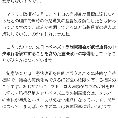
わからないそうです。
マドゥロ政権が６月に、ペトロの売却益が目標に達しなか
ったとの理由で当時の仮想通貨の監督役を解任したとも伝わ
っていますので、政府が強調しているほど仮想通貨の導入は
成功していないのかもしれませんね。
こうした中で、先日は
ベネズエラ制憲議会が仮想通貨の中
央銀行を設立することを含めた憲法改正の準備
をしているこ
とが明らかになっています。
制憲議会とは、憲法改正を目的に設立される臨時的な立法
機関で、議会の無効化もできるほど強い権限を有する機関の
ことです。2017年7月に、マドゥロ大統領が与党の反対を押
し切って強行発足させたベネズエラの制憲議会は、メンバー
の全員が与党という、ありえない組織になっています。簡単
に言ってしまえば、ベネズエラは独裁国家に近いわけです。