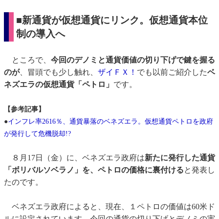
■新通貨が仮想通貨にリンク。仮想通貨本位
制の導入へ
ところで、
今回のデノミと通貨価値の切り下げで鍵を握る
のが
、冒頭でも少し触れ、
ザイＦＸ！
でも以前ご紹介した
ベ
ネズエラの仮想通貨「ペトロ」
です。
【参考記事】
●
インフレ率2616％、通貨暴落のベネズエラ。仮想通貨ペトロを政府
が発行して危機脱却!?
８月17日（金）に、ベネズエラ政府は
新たに発行した通貨
「ボリバルソベラノ」を、ペトロの価格に裏付ける
と発表し
たのです。
ベネズエラ政府によると、現在、１ペトロの価値は60米ド
ルに設定されています。今回の通貨の切り下げとデノミの実