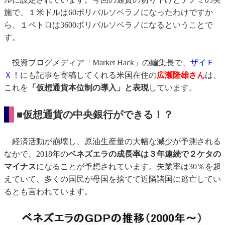
施で、１米ドルは60ボリバルソベラノになったわけですか
ら、１ペトロは3600ボリバルソベラノになるということで
す。
投資ブログメディア「Market Hack」の編集長で、
ザイＦ
Ｘ！
にも記事を寄稿してくれる米国在住の
広瀬隆雄さん
は、
これを
「仮想通貨本位制の導入」と表現
しています。
■仮想通貨の中央銀行ができる！？
経済活動が崩壊し、原油生産量の大幅な減少が予測される
なかで、2018年の
ベネズエラの成長率は３年連続で２ケタの
マイナス
になることが予想されています。失業率は30％を超
えていて、多くの国民が母国を捨てて近隣諸国に逃亡してい
るとも言われています。