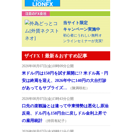
当サイト限定
キャンペーン実施中
初心者にうれしい無料オ
ンラインセミナーが充実!
ザイFX！最新＆おすすめ記事
2026年08月07日(金)18時09分公開
米ドル/円は150円を試す展開に!? 米ドル高・円
安は終焉を迎え、2026年中に140円の大台打診
があってもサプライズ…
（陳満咲杜）
2026年08月07日(金)15時43分公開
口先の楽観論とは違って中東情勢は悪化し原油
反発、ドル円も158円台に戻しドル金利上昇で
の雇用統計
（持田有紀子）
2026年08月07日(金)09時11分公開