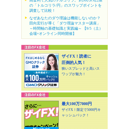
高金利で人気のトルコリラ。 約30のFX口座
の「トルコリラ/円」のスワップポイントを
調査して比較！
なぜあなたのダウ理論は機能しないのか？
田向宏行が導く「ダウ理論マスター講座」
～時間軸の基礎知識と実践編～ 【9/5（土）
会場+オンライン同時開催】
ザイFX！読者に
圧倒的人気！
狭いスプレッドと高いス
ワップが魅力！
最大100万7000円
ザイFX！限定で5000円キ
ャッシュバック！