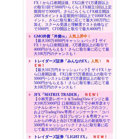
FX！から口座開設後、FX口座で1万通貨以上
の取引1回で5000円+らくらくFX積立1回以上定
期買付で3000円。さらにらくらくFX積立開設
200FXポイント＆定期買付1回以上で1000FXポ
イント。さらに取引量に応じて最大100万円に
加え、スクール受講と理解度テスト合格など
で1000円、CFD開設と取引で最大4000円！
GMO外貨「外貨ex」
人気上昇中！
【最大100万4000円キャッシュバック】ザイ
FX！から口座開設後、1万通貨以上の取引で
4000円がもらえる！ さらに取引量に応じて最
大100万円のチャンスも！
トレイダーズ証券「みんなのFX」
人気！
Ｎ
ＥＷ！
【最大101万円キャッシュバック】ザイFX！か
ら口座開設後、FX口座で5万通貨以上の取引で
5000円+シストレ口座で5万通貨以上の取引で
5000円がもらえる！ さらに取引量に応じて最
大100万円のチャンスも！
JFX「MATRIX TRADER」
ＮＥＷ！
【小林芳彦レポート＆TradingViewインジと最
大100万5000円】口座開設完了で小林芳彦オリ
ジナルレポート「FXスキャルピングのコツ」
およびTradingView専用インジケーター「コバ
スキャインジ」当日プレゼント＆専用フォー
ムからの申込と合計1万通貨以上の新規取引で
5000円キャッシュバック！さらに取引量に応
じて最大100万円のチャンスも！
トレイダーズ証券「LIGHT FX」
ＮＥＷ！