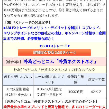
たいFX会社です。スプレッドの狭さにも定評があり、1回の取引で
1000万通貨まで注文が出せるので、取引量が増えて稼げるように
なってからも長く使い続けられます。
【SBI FXトレードの関連記事】
■SBI FXトレードのメリット・デメリットを解説！ スプレッド、
スワップポイントなどの他社との比較、キャンペーン情報や口座開
設までの時間、必要書類も紹介！
▼SBI FXトレード▼
外為どっとコム「外貨ネクストネオ」
【総合3位】
外為どっとコム「外貨ネクストネオ」の主なスペック
米ドル/円 スプレッ
ユーロ/米ドル スプ
最低取引単
通貨ペア数
ド
レッド
位
0.2銭原則固定
0.3pips原則固定
1000通貨
42ペア
(9-27時・例外あり)
(9-27時・例外あり)
【外為どっとコム「外貨ネクストネオ」のおすすめポイント】
業界最狭水準のスプレッドと豊富な情報で、多くのトレーダーに人