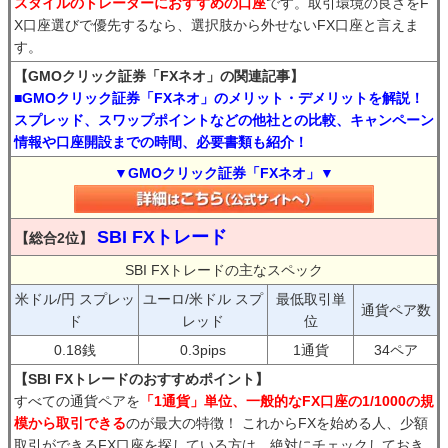
スタイルのトレーダーにおすすめの口座
です。取引環境の良さをF
X口座選びで優先するなら、選択肢から外せないFX口座と言えま
す。
【GMOクリック証券「FXネオ」の関連記事】
■GMOクリック証券「FXネオ」のメリット・デメリットを解説！
スプレッド、スワップポイントなどの他社との比較、キャンペーン
情報や口座開設までの時間、必要書類も紹介！
▼GMOクリック証券「FXネオ」▼
SBI FXトレード
【総合2位】
SBI FXトレードの主なスペック
米ドル/円 スプレッ
ユーロ/米ドル スプ
最低取引単
通貨ペア数
ド
レッド
位
0.18銭
0.3pips
1通貨
34ペア
【SBI FXトレードのおすすめポイント】
すべての通貨ペアを
「1通貨」単位、一般的なFX口座の1/1000の規
模から取引できる
のが最大の特徴！ これからFXを始める人、少額
取引ができるFX口座を探している方は、絶対にチェックしておき