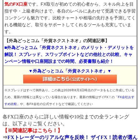
気のFX口座
です。FX取引が初めての初心者から、スキル向上を目
指す中・上級者向けまで、各自のレベルにあわせて受講できる学習
コンテンツも魅力です。比較チャートや相場の先行きを予測してく
れる機能など、取引をサポートしてくれるツールも充実していま
す。
【外為どっとコム「外貨ネクストネオ」の関連記事】
■外為どっとコム「外貨ネクストネオ」のメリット・デメリットを
解説！ スプレッド、スワップポイントなどの他社との比較、キャ
ンペーン情報や口座開設までの時間、必要書類も紹介！
▼外為どっとコム「外貨ネクストネオ」▼
※スプレッドはすべて例外あり。この表は2026年8月3日時点のデータをもとに作成している
ため、最新の情報とは異なっている場合があります。最新の情報はザイFX！の
「FX会社おす
すめ比較」
や、各FX会社の公式サイトなどで確認してください
各FX口座のさらに詳しい情報や10位までの全ランキング
は、以下よりご覧ください。
【※関連記事はこちら！】
⇒
FXトレーダーのリアルな声を反映！ ザイFX！読者が選ん