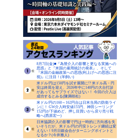
8月7日(金)■『為替介入の影響と更なる実施への
思惑』と『米国の雇用統計の発表』、そして
『米国の金融政策への思惑(利上げへの思惑に注
視)』に注目！(羊飼い)
米ドル/円は150円を試す展開に!? 米ドル高・円
安は終焉を迎え、2026年中に140円の大台打診
があってもサプライズではない！ 今回の介入は
成功するとみる(陳満咲杜)
米ドル/円の160～162円台は日米当局の防衛ライ
ンに！ GW介入時安値155円、神田シーリング
152円が下値めど、押し目買いから戻り売り戦
略へ(西原宏一)
日米協調介入の影響で円は一時的に方向感を失
いそうだが、米ドル/円の円安トレンド継続は変
えない！9月日銀会合がターニングポイントと
なるか？(今井雅人)