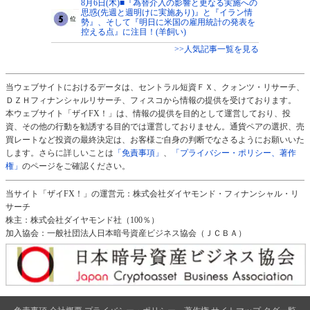
8月6日(木)■『為替介入の影響と更なる実施への
思惑(先週と週明けに実施あり)』と『イラン情
勢』、そして『明日に米国の雇用統計の発表を
控える点』に注目！(羊飼い)
>>人気記事一覧を見る
当ウェブサイトにおけるデータは、セントラル短資ＦＸ、クォンツ・リサーチ、
ＤＺＨフィナンシャルリサーチ、フィスコから情報の提供を受けております。
本ウェブサイト「ザイFX！」は、情報の提供を目的として運営しており、投
資、その他の行動を勧誘する目的では運営しておりません。通貨ペアの選択、売
買レートなど投資の最終決定は、お客様ご自身の判断でなさるようにお願いいた
します。さらに詳しいことは
「免責事項」
、
「プライバシー・ポリシー、著作
権」
のページをご確認ください。
当サイト「ザイFX！」の運営元：株式会社ダイヤモンド・フィナンシャル・リ
サーチ
株主：株式会社ダイヤモンド社（100％）
加入協会：一般社団法人日本暗号資産ビジネス協会（ＪＣＢＡ）