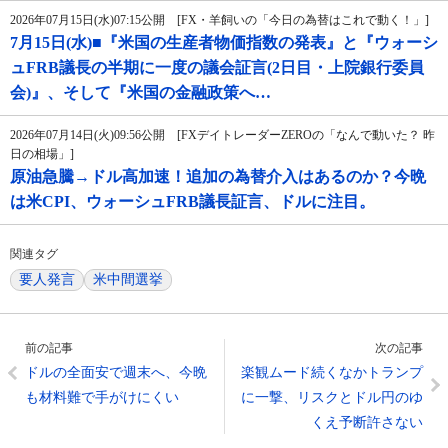
2026年07月15日(水)07:15公開 [FX・羊飼いの「今日の為替はこれで動く！」]
7月15日(水)■『米国の生産者物価指数の発表』と『ウォーシ
ュFRB議長の半期に一度の議会証言(2日目・上院銀行委員
会)』、そして『米国の金融政策へ…
2026年07月14日(火)09:56公開 [FXデイトレーダーZEROの「なんで動いた？ 昨
日の相場」]
原油急騰→ドル高加速！追加の為替介入はあるのか？今晩
は米CPI、ウォーシュFRB議長証言、ドルに注目。
関連タグ
要人発言
米中間選挙
前の記事
次の記事
ドルの全面安で週末へ、今晩
楽観ムード続くなかトランプ
も材料難で手がけにくい
に一撃、リスクとドル円のゆ
くえ予断許さない