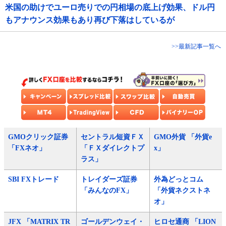
米国の助けでユーロ売りでの円相場の底上げ効果、ドル円
もアナウンス効果もあり再び下落はしているが
>>最新記事一覧へ
GMOクリック証券
セントラル短資ＦＸ
GMO外貨 「外貨e
「FXネオ」
「ＦＸダイレクトプ
x」
ラス」
SBI FXトレード
トレイダーズ証券
外為どっとコム
「みんなのFX」
「外貨ネクストネ
オ」
JFX 「MATRIX TR
ゴールデンウェイ・
ヒロセ通商 「LION