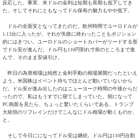
反応した。事実、米ドルの金利は短期も長期も低下してき
た。そしてそれにともなってドル保有の魅力もやや低下。
ドルの全面安となってきたのだ。欧州時間でユーロドルが
1.13台に入ったが、それが失敗に終わったこともポジション
的にはきつい。ユーロドルのショートカバーがリードする形
でドル安が進んだ。ドル円も110円割れ寸前のところまで進
んで、そのまま安値引け。
昨日の為替相場は純然と金利手動の相場展開だったといえ
よう。米国株はイベント待ちでほとんど動いていないから
だ。ドル安が進み出したのはニューヨーク時間の午後からだ
ったので、私はもうすでに寝てしまっていた。朝になって
PC画面を見たら、ちょっと驚いたくらいである。トランプ
大統領のリフレインだけでこんなにドル相場が動くものか、
と。
そして今日にになってドル安は継続。ドル円は110円台割