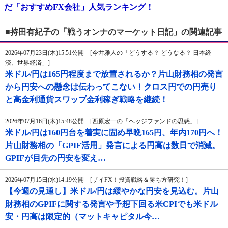
だ「おすすめFX会社」人気ランキング！
■持田有紀子の「戦うオンナのマーケット日記」の関連記事
2026年07月23日(木)15:51公開 [今井雅人の「どうする？ どうなる？ 日本経
済、世界経済」]
米ドル/円は165円程度まで放置されるか？片山財務相の発言
から円安への懸念は伝わってこない！クロス円での円売り
と高金利通貨スワップ金利稼ぎ戦略を継続！
2026年07月16日(木)15:48公開 [西原宏一の「ヘッジファンドの思惑」]
米ドル/円は160円台を着実に固め早晩165円、年内170円へ！
片山財務相の「GPIF活用」発言による円高は数日で消滅。
GPIFが目先の円安を変え…
2026年07月15日(水)14:19公開 [ザイFX！投資戦略＆勝ち方研究！]
【今週の見通し】米ドル/円は緩やかな円安を見込む。片山
財務相のGPIFに関する発言や予想下回る米CPIでも米ドル
安・円高は限定的（マットキャピタル今…