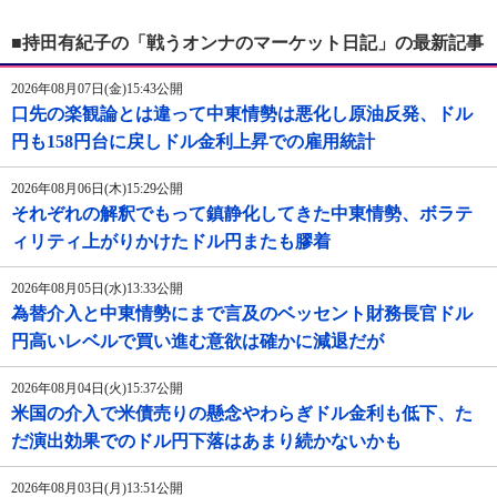
■持田有紀子の「戦うオンナのマーケット日記」の最新記事
2026年08月07日(金)15:43公開
口先の楽観論とは違って中東情勢は悪化し原油反発、ドル
円も158円台に戻しドル金利上昇での雇用統計
2026年08月06日(木)15:29公開
それぞれの解釈でもって鎮静化してきた中東情勢、ボラテ
ィリティ上がりかけたドル円またも膠着
2026年08月05日(水)13:33公開
為替介入と中東情勢にまで言及のベッセント財務長官ドル
円高いレベルで買い進む意欲は確かに減退だが
2026年08月04日(火)15:37公開
米国の介入で米債売りの懸念やわらぎドル金利も低下、た
だ演出効果でのドル円下落はあまり続かないかも
2026年08月03日(月)13:51公開