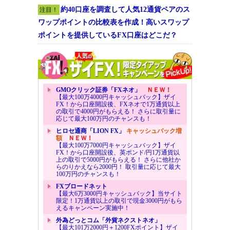
約40口座を調査して人気12通貨ペアのス
注目！
ワップポイントの比較表を作成！高いスワップ
ポイントを提供しているFX口座はどこだ？
GMOクリック証券「FXネオ」
ＮＥＷ！
【最大100万4000円キャッシュバック】ザイ
FX！から口座開設後、FXネオで1万通貨以上
の取引で4000円がもらえる！ さらに取引量に
応じて最大100万円のチャンスも！
ヒロセ通商「LION FX」
キャッシュバック増
額
ＮＥＷ！
【最大100万7000円キャッシュバック】ザイ
FX！から口座開設後、英ポンド/円1万通貨以
上の取引で5000円がもらえる！ さらに他社か
らのりかえなら2000円！ 取引量に応じて最大
100万円のチャンスも！
FXブロードネット
【最大6万3000円キャッシュバック】当サイト
限定！1万通貨以上の取引で現金3000円がもら
えるキャンペーン実施中！
外為どっとコム「外貨ネクストネオ」
【最大101万2000円＋1200FXポイント】ザイ