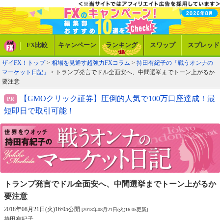
FX比較
キャンペーン
ランキング
スワップ
スプレッド
ザイFX！トップ
>
相場を見通す超強力FXコラム
>
持田有紀子の「戦うオンナの
マーケット日記」
> トランプ発言でドル全面安へ、中間選挙までトーン上がるか
要注意
【GMOクリック証券】圧倒的人気で100万口座達成！最
短即日で取引可能！
トランプ発言でドル全面安へ、
中間選挙までトーン上がるか
要注意
2018年08月21日(火)16:05公開
[2018年08月21日(火)16:05更新]
持田有紀子