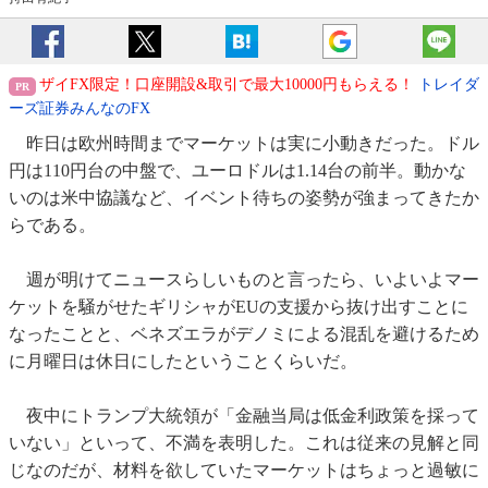
ザイFX限定！口座開設&取引で最大10000円もらえる！
トレイダ
ーズ証券みんなのFX
昨日は欧州時間までマーケットは実に小動きだった。ドル
円は110円台の中盤で、ユーロドルは1.14台の前半。動かな
いのは米中協議など、イベント待ちの姿勢が強まってきたか
らである。
週が明けてニュースらしいものと言ったら、いよいよマー
ケットを騒がせたギリシャがEUの支援から抜け出すことに
なったことと、ベネズエラがデノミによる混乱を避けるため
に月曜日は休日にしたということくらいだ。
夜中にトランプ大統領が「金融当局は低金利政策を採って
いない」といって、不満を表明した。これは従来の見解と同
じなのだが、材料を欲していたマーケットはちょっと過敏に