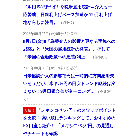
ドル円158円半ば！今晩米雇用統計→介入も一
応警戒。日銀利上げペース加速か？9月利上げ
地ならしに注目。
（ZERO）
2026年08月07日(金)06時45分公開
8月7日(金)■『為替介入の影響と更なる実施への
思惑』と『米国の雇用統計の発表』、そして
『米国の金融政策への思惑(利上…
（羊飼い）
2026年08月06日(木)17時00分公開
日米協調介入の影響で円は一時的に方向感を失
いそうだが、米ドル/円の円安トレンド継続は変
えない！9月日銀会合がターニング…
（今井雅
人）
「メキシコペソ/円」のスワップポイント
人気！
を比較！ 高い順にランキングして、おすすめの
FX口座も紹介！ 「メキシコペソ/円」の見通し
やチャートも確認