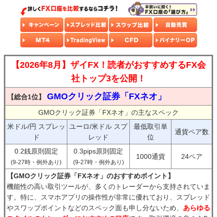
【2026年8月】ザイFX！読者がおすすめするFX会
社トップ3を公開！
GMOクリック証券「FXネオ」
【総合1位】
GMOクリック証券「FXネオ」の主なスペック
米ドル/円 スプレッ
ユーロ/米ドル スプ
最低取引単
通貨ペア数
ド
レッド
位
0.2銭原則固定
0.3pips原則固定
1000通貨
24ペア
(9-27時・例外あり)
(9-27時・例外あり)
【GMOクリック証券「FXネオ」のおすすめポイント】
機能性の高い取引ツールが、多くのトレーダーから支持されていま
す。特に、スマホアプリの操作性が非常に優れており、スプレッド
やスワップポイントなどのスペック面も申し分ないため、
あらゆる