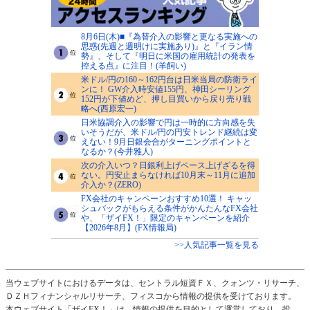
8月6日(木)■『為替介入の影響と更なる実施への
思惑(先週と週明けに実施あり)』と『イラン情
勢』、そして『明日に米国の雇用統計の発表を
控える点』に注目！(羊飼い)
米ドル/円の160～162円台は日米当局の防衛ライ
ンに！ GW介入時安値155円、神田シーリング
152円が下値めど、押し目買いから戻り売り戦
略へ(西原宏一)
日米協調介入の影響で円は一時的に方向感を失
いそうだが、米ドル/円の円安トレンド継続は変
えない！9月日銀会合がターニングポイントと
なるか？(今井雅人)
次の介入いつ？日銀利上げペース上げざるを得
ない。円安止まらなければ10月末～11月に追加
介入か？(ZERO)
FX会社のキャンペーンおすすめ10選！ キャッ
シュバックがもらえる条件がかんたんなFX会社
や、「ザイFX！」限定のキャンペーンを紹介
【2026年8月】(FX情報局)
>>人気記事一覧を見る
当ウェブサイトにおけるデータは、セントラル短資ＦＸ、クォンツ・リサーチ、
ＤＺＨフィナンシャルリサーチ、フィスコから情報の提供を受けております。
本ウェブサイト「ザイFX！」は、情報の提供を目的として運営しており、投