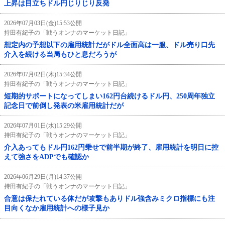
上昇は目立ちドル円じりじり反発
2026年07月03日(金)15:53公開
持田有紀子の「戦うオンナのマーケット日記」
想定内の予想以下の雇用統計だがドル全面高は一服、ドル売り口先
介入を続ける当局もひと息だろうが
2026年07月02日(木)15:34公開
持田有紀子の「戦うオンナのマーケット日記」
短期的サポートになってしまい162円台続けるドル円、250周年独立
記念日で前倒し発表の米雇用統計だが
2026年07月01日(水)15:29公開
持田有紀子の「戦うオンナのマーケット日記」
介入あってもドル円162円乗せで前半期が終了、雇用統計を明日に控
えて強さをADPでも確認か
2026年06月29日(月)14:37公開
持田有紀子の「戦うオンナのマーケット日記」
合意は保たれている体だが攻撃もありドル強含みミクロ指標にも注
目向くなか雇用統計への様子見か