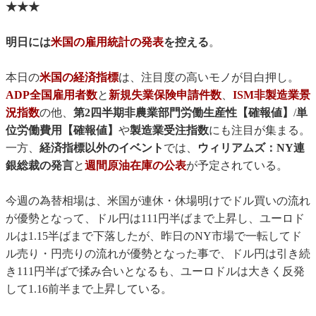
★★★
明日には
米国の雇用統計の発表
を控える
。
本日の
米国の経済指標
は、注目度の高いモノが目白押し。
ADP全国雇用者数
と
新規失業保険申請件数
、
ISM非製造業景
況指数
の他、
第2四半期非農業部門労働生産性【確報値】
/
単
位労働費用【確報値】
や
製造業受注指数
にも注目が集まる。
一方、
経済指標以外のイベント
では、
ウィリアムズ：NY連
銀総裁の発言
と
週間原油在庫の公表
が予定されている。
今週の為替相場は、米国が連休・休場明けでドル買いの流れ
が優勢となって、ドル円は111円半ばまで上昇し、ユーロド
ルは1.15半ばまで下落したが、昨日のNY市場で一転してド
ル売り・円売りの流れが優勢となった事で、ドル円は引き続
き111円半ばで揉み合いとなるも、ユーロドルは大きく反発
して1.16前半まで上昇している。