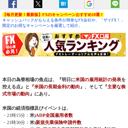
【毎月更新！最新版】FXのキャンペーンおすすめ10選！
キャッシュバックがもらえる条件が簡単なFX会社や、「ザイFX！」
限定のお得なキャンペーンを厳選して紹介。
本日の為替相場の焦点は、『明日に
米国の雇用統計の発表
を
控える点』と『
米国の長期金利の動向
』、そして『
主要な株
式市場の動向
』にあり。
米国の経済指標及びイベントは、
・21時15分：
米)
ADP全国雇用者数
・21時30分：
米)
新規失業保険申請件数