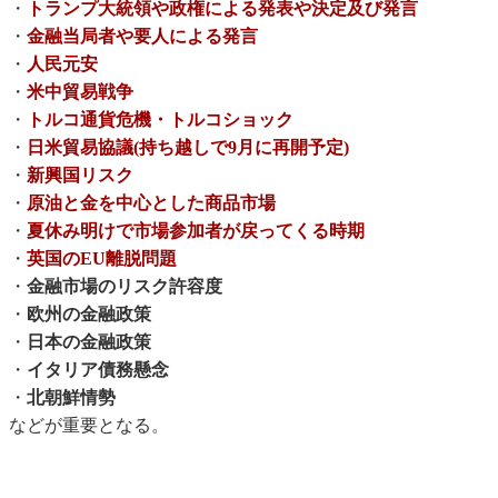
・
トランプ大統領や政権による発表や決定及び発言
・
金融当局者や要人による発言
・
人民元安
・
米中貿易戦争
・
トルコ通貨危機・トルコショック
・
日米貿易協議(持ち越しで9月に再開予定)
・
新興国リスク
・
原油と金を中心とした商品市場
・
夏休み明けで市場参加者が戻ってくる時期
・
英国のEU離脱問題
・
金融市場のリスク許容度
・
欧州の金融政策
・
日本の金融政策
・
イタリア債務懸念
・
北朝鮮情勢
などが重要となる。