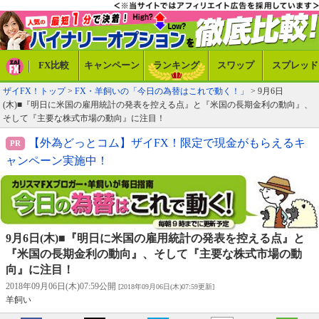
FX比較
キャンペーン
ランキング
スワップ
スプレッド
ザイFX！トップ
>
FX・羊飼いの「今日の為替はこれで動く！」
> 9月6日
(木)■『明日に米国の雇用統計の発表を控える点』と『米国の長期金利の動向』、
そして『主要な株式市場の動向』に注目！
【外為どっとコム】ザイFX！限定で現金がもらえるキ
ャンペーン実施中！
9月6日(木)■『明日に米国の雇用統計の発表を控える点』と
『米国の長期金利の動向』、そして『主要な株式市場の動
向』に注目！
2018年09月06日(木)07:59公開
[2018年09月06日(木)07:59更新]
羊飼い