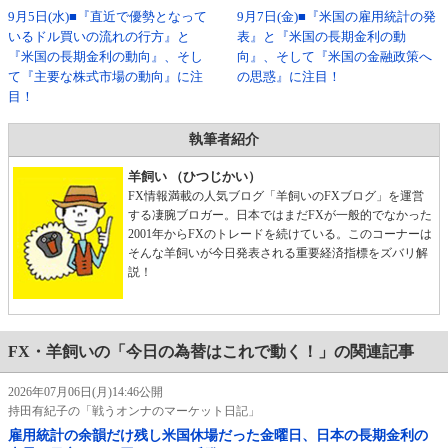
9月5日(水)■『直近で優勢となって
9月7日(金)■『米国の雇用統計の発
いるドル買いの流れの行方』と
表』と『米国の長期金利の動
『米国の長期金利の動向』、そし
向』、そして『米国の金融政策へ
て『主要な株式市場の動向』に注
の思惑』に注目！
目！
執筆者紹介
羊飼い （ひつじかい）
FX情報満載の人気ブログ「羊飼いのFXブログ」を運営
する凄腕ブロガー。日本ではまだFXが一般的でなかった
2001年からFXのトレードを続けている。このコーナーは
そんな羊飼いが今日発表される重要経済指標をズバリ解
説！
FX・羊飼いの「今日の為替はこれで動く！」の関連記事
2026年07月06日(月)14:46公開
持田有紀子の「戦うオンナのマーケット日記」
雇用統計の余韻だけ残し米国休場だった金曜日、日本の長期金利の