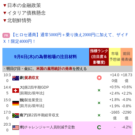
▼
日本の金融政策
▼
イタリア債務懸念
▼
北朝鮮情勢
【ヒロセ通商】通常5000円＋乗り換え2000円に加えて、ザイＦ
Ｘ！限定4000円！
指標ランク
市場
前回
9月6日(木)の為替相場の注目材料
(注目度＆
予想値
発表値
影響度)
・
明日(7日・金)に、
米国の雇用統計の発表
を控える
10:3
+14.0
+18.73
◎
豪)
貿易収支
0
0億
億
+0.5%
+0.6%
14:4
ス)
第2四半期GDP
×
5
[前期比/前年比]
+2.4%
+2.2%
+1.8%
-4.0%
15:0
独)
製造業受注
×
0
[前月比/前年比]
+1.9%
-0.8%
17:0
-1665
-2290
×
南ア)
第2四半期経常収支
0
億
億
20:3
C
米)
チャレンジャー人員削減予定数
-
-4.2%
0