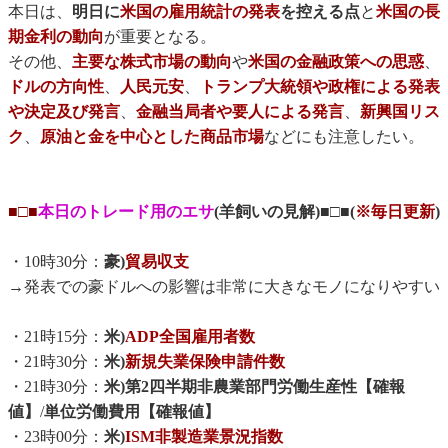
本日は、
明日に
米国の雇用統計の発表
を控える点
と
米国の長
期金利の動向
が重要となる。
その他、
主要な株式市場の動向
や
米国の金融政策への思惑
、
ドルの方向性
、
人民元安
、
トランプ大統領や政権による発表
や決定及び発言
、
金融当局者や要人による発言
、
新興国リス
ク
、
原油と金を中心とした商品市場
などにも注意したい。
■□■
本日のトレード用のエサ
(羊飼いの見解)■□■(
※毎日更新
)
・10時30分：
豪)
貿易収支
→発表での豪ドルへの影響は非常に大きなモノになりやすい
・21時15分：
米)
ADP全国雇用者数
・21時30分：
米)
新規失業保険申請件数
・21時30分：
米)第2四半期非農業部門労働生産性【確報
値】
/
単位労働費用【確報値】
・23時00分：
米)
ISM非製造業景況指数