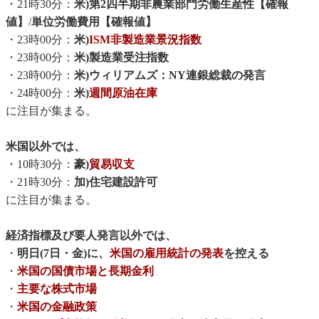
・21時30分：
米)第2四半期非農業部門労働生産性【確報
値】
/
単位労働費用【確報値】
・23時00分：
米)
ISM非製造業景況指数
・23時00分：
米)製造業受注指数
・23時00分：
米)ウィリアムズ：NY連銀総裁の発言
・24時00分：
米)
週間原油在庫
に注目が集まる。
米国以外では、
・10時30分：
豪)
貿易収支
・21時30分：
加)住宅建設許可
に注目が集まる。
経済指標及び要人発言以外では、
・
明日(7日・金)に、
米国の雇用統計の発表
を控える
・
米国の国債市場と長期金利
・
主要な株式市場
・
米国の金融政策