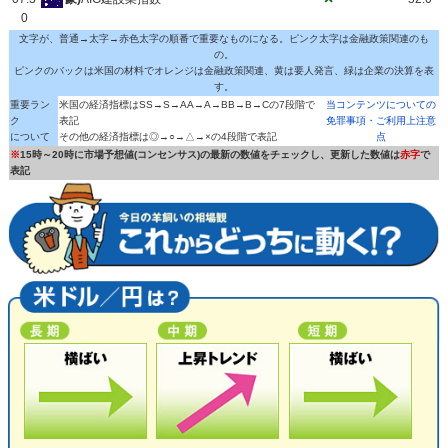
0
文字が、普通→太字→赤色太字の順番で重要なものになる。ピンク太字は金融政策関連のも
の。
ピンクのバックは米国の材料でオレンジは金融政策関連、黄は要人発言、緑は企業の決算を表
す。
重要ラン
米国の経済指標はSS→S→AA→A→BB→B→Cの7段階で
当コンテンツについての
ク
表記
免罪事項・ご利用上注意
について
その他の経済指標は◎→○→△→×の4段階で表記
点
※
15時～20時に市場予想値(コンセンサス)の最新の数値をチェックし、更新した数値は
赤字
で
表記