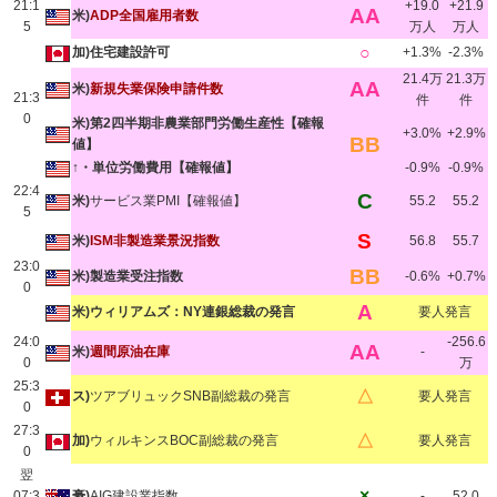
21:1
+19.0
+21.9
AA
米)
ADP全国雇用者数
5
万人
万人
○
加)住宅建設許可
+1.3%
-2.3%
21.4万
21.3万
AA
米)
新規失業保険申請件数
21:3
件
件
0
米)第2四半期非農業部門労働生産性【確報
+3.0%
+2.9%
BB
値】
↑・単位労働費用【確報値】
-0.9%
-0.9%
22:4
C
米)
サービス業PMI【確報値】
55.2
55.2
5
S
米)
ISM非製造業景況指数
56.8
55.7
23:0
BB
米)製造業受注指数
-0.6%
+0.7%
0
A
米)ウィリアムズ：NY連銀総裁の発言
要人発言
24:0
-256.6
AA
米)
週間原油在庫
-
0
万
25:3
△
ス)
ツアブリュックSNB副総裁の発言
要人発言
0
27:3
△
加)
ウィルキンスBOC副総裁の発言
要人発言
0
翌
×
07:3
豪)
AIG建設業指数
-
52.0