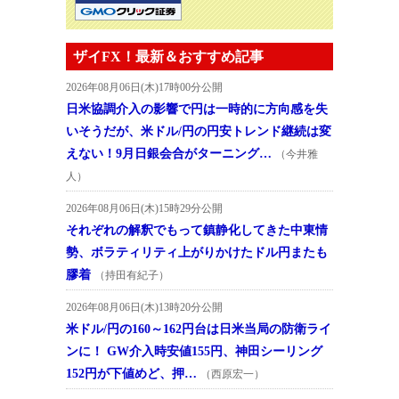
ザイFX！最新＆おすすめ記事
2026年08月06日(木)17時00分公開
日米協調介入の影響で円は一時的に方向感を失
いそうだが、米ドル/円の円安トレンド継続は変
えない！9月日銀会合がターニング…
（今井雅
人）
2026年08月06日(木)15時29分公開
それぞれの解釈でもって鎮静化してきた中東情
勢、ボラティリティ上がりかけたドル円またも
膠着
（持田有紀子）
2026年08月06日(木)13時20分公開
米ドル/円の160～162円台は日米当局の防衛ライ
ンに！ GW介入時安値155円、神田シーリング
152円が下値めど、押…
（西原宏一）