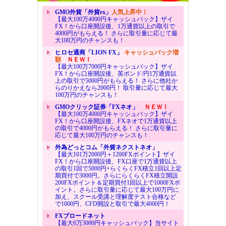
GMO外貨「外貨ex」
人気上昇中！
【最大100万4000円キャッシュバック】ザイ
FX！から口座開設後、1万通貨以上の取引で
4000円がもらえる！ さらに取引量に応じて最
大100万円のチャンスも！
ヒロセ通商「LION FX」
キャッシュバック増
額
ＮＥＷ！
【最大100万7000円キャッシュバック】ザイ
FX！から口座開設後、英ポンド/円1万通貨以
上の取引で5000円がもらえる！ さらに他社か
らのりかえなら2000円！ 取引量に応じて最大
100万円のチャンスも！
GMOクリック証券「FXネオ」
ＮＥＷ！
【最大100万4000円キャッシュバック】ザイ
FX！から口座開設後、FXネオで1万通貨以上
の取引で4000円がもらえる！ さらに取引量に
応じて最大100万円のチャンスも！
外為どっとコム「外貨ネクストネオ」
【最大101万2000円＋1200FXポイント】ザイ
FX！から口座開設後、FX口座で1万通貨以上
の取引1回で5000円+らくらくFX積立1回以上定
期買付で3000円。さらにらくらくFX積立開設
200FXポイント＆定期買付1回以上で1000FXポ
イント。さらに取引量に応じて最大100万円に
加え、スクール受講と理解度テスト合格など
で1000円、CFD開設と取引で最大4000円！
FXブロードネット
【最大6万3000円キャッシュバック】当サイト