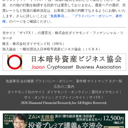
資、その他の行動を勧誘する目的では運営しておりません。通貨ペアの選択、売
買レートなど投資の最終決定は、お客様ご自身の判断でなさるようにお願いいた
します。さらに詳しいことは
「免責事項」
、
「プライバシー・ポリシー、著作
権」
のページをご確認ください。
当サイト「ザイFX！」の運営元：株式会社ダイヤモンド・フィナンシャル・リ
サーチ
株主：株式会社ダイヤモンド社（100％）
加入協会：一般社団法人日本暗号資産ビジネス協会（ＪＣＢＡ）
免責事項
会社概要
プライバシー・ポリシー、著作権
サイトマップ
タグ一覧
広告のご案内
ダイヤモンド社のサイト
ダイヤモンド・オンライン
|
週刊ダイヤモンド
|
ザイ・オンライン
|
クリプトインサイト
|
ザイFX！
2026 Diamond Financial Research,Inc All Rights Reserved.