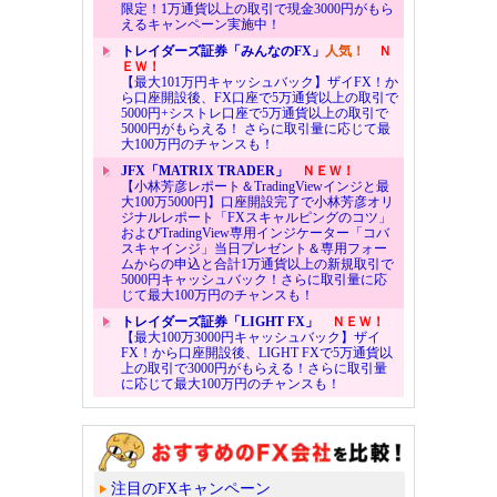
限定！1万通貨以上の取引で現金3000円がもら
えるキャンペーン実施中！
トレイダーズ証券「みんなのFX」
人気！
Ｎ
ＥＷ！
【最大101万円キャッシュバック】ザイFX！か
ら口座開設後、FX口座で5万通貨以上の取引で
5000円+シストレ口座で5万通貨以上の取引で
5000円がもらえる！ さらに取引量に応じて最
大100万円のチャンスも！
JFX「MATRIX TRADER」
ＮＥＷ！
【小林芳彦レポート＆TradingViewインジと最
大100万5000円】口座開設完了で小林芳彦オリ
ジナルレポート「FXスキャルピングのコツ」
およびTradingView専用インジケーター「コバ
スキャインジ」当日プレゼント＆専用フォー
ムからの申込と合計1万通貨以上の新規取引で
5000円キャッシュバック！さらに取引量に応
じて最大100万円のチャンスも！
トレイダーズ証券「LIGHT FX」
ＮＥＷ！
【最大100万3000円キャッシュバック】ザイ
FX！から口座開設後、LIGHT FXで5万通貨以
上の取引で3000円がもらえる！さらに取引量
に応じて最大100万円のチャンスも！
注目のFXキャンペーン