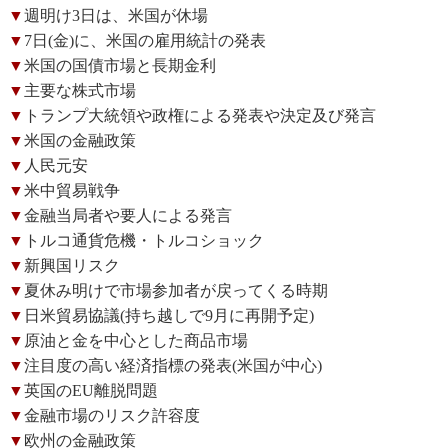
▼
週明け3日は、米国が休場
▼
7日(金)に、米国の雇用統計の発表
▼
米国の国債市場と長期金利
▼
主要な株式市場
▼
トランプ大統領や政権による発表や決定及び発言
▼
米国の金融政策
▼
人民元安
▼
米中貿易戦争
▼
金融当局者や要人による発言
▼
トルコ通貨危機・トルコショック
▼
新興国リスク
▼
夏休み明けで市場参加者が戻ってくる時期
▼
日米貿易協議(持ち越しで9月に再開予定)
▼
原油と金を中心とした商品市場
▼
注目度の高い経済指標の発表(米国が中心)
▼
英国のEU離脱問題
▼
金融市場のリスク許容度
▼
欧州の金融政策