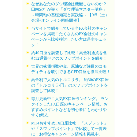
なぜあなたのダウ理論は機能しないのか？
田向宏行が導く「ダウ理論マスター講座」
～時間軸の基礎知識と実践編～ 【9/5（土）
会場+オンライン同時開催】
当サイトで紹介している全FX会社のキャン
ペーンを掲載！たくさんのFX会社のキャン
ペーンから比較検討したい方は是非チェッ
ク！
約40口座を調査して比較！高金利通貨を含
む12通貨ペアのスワップポイントを紹介！
世界の株価指数や金、原油など注目のコモ
ディティを取引できるCFD口座を徹底比較！
高金利で人気のトルコリラ。 約30のFX口座
の「トルコリラ/円」のスワップポイントを
調査して比較！
毎月更新中！人気FX口座ランキング。 ラン
クインしたFX口座のキャンペーン情報、お
すすめポイントなどを初心者にもわかりや
すく解説。
MT4おすすめFX口座比較！「スプレッド」
や「スワップポイント」で比較して一覧表
に！お得なキャンペーン情報も掲載中。