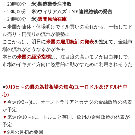
・23時00分：
米)製造業受注指数
・23時00分：
米)ウィリアムズ：NY連銀総裁の発言
・24時00分：
米)
週間原油在庫
→米国が連休・休場明けでドル買いの流れから、一転してド
ル売り・円売りの流れが優勢に
ここからは、
明日に
米国の雇用統計の発表
を控えて
、金融市
場の流れがどうなるかがキモ
本日の
米国の経済指標
は、注目度の高いモノが目白押しで、
市場のイキタイ方向に恣意的に動かすために利用されそうだ
■
9月3日～の週の為替相場の焦点(ユーロドル及びドル円中
心)
▼
今週(9/3～)に、オーストラリアとカナダの金融政策の発表
が予定
▼
来週(9/10～)に、トルコと英国、欧州の金融政策の発表が
予定
▼
9月の月初め要因