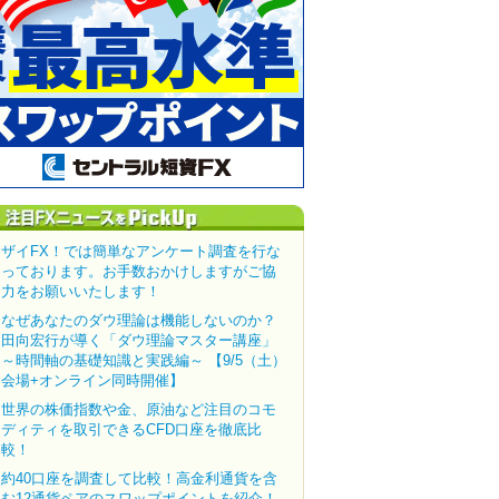
ザイFX！では簡単なアンケート調査を行な
っております。お手数おかけしますがご協
力をお願いいたします！
なぜあなたのダウ理論は機能しないのか？
田向宏行が導く「ダウ理論マスター講座」
～時間軸の基礎知識と実践編～ 【9/5（土）
会場+オンライン同時開催】
世界の株価指数や金、原油など注目のコモ
ディティを取引できるCFD口座を徹底比
較！
約40口座を調査して比較！高金利通貨を含
む12通貨ペアのスワップポイントを紹介！