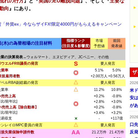
流れの行方
』と『
英国のEU離脱問題
』、そして『
主要な
動向
』にあり。
貨「外貨ex」今ならザイFX!限定4000円がもらえるキャンペーン
指標ランク
市場
前回
5日(木)の為替相場の注目材料
(注目度＆影響度)
予想値
発表値
企業の決算発表
→ウォルマート、エヌビディア、JCペニー、その他
S
パウエルFRB議長の発言
要人発言
失業率
5.1%
5.0%
ザ
◎
新規雇用者数
+2.00万人
+0.56万人
△
デベルRBA副総裁の発言
要人発言
202
△
失業率
11.2%
10.8%
米ド
小売売上高
+0.2%
-0.8%
安は
月比/前年比]
+2.8%
+3.0%
◎
が
小売売上高【除自動車】
+0.2%
-0.8%
月比/前年比]
+3.4%
+3.2%
202
×
貿易収支
+117億
-
口
△
テンレイロMPC委員の発言
要人発言
AA
反発
新規失業保険申請件数
21.2万件
21.4万件