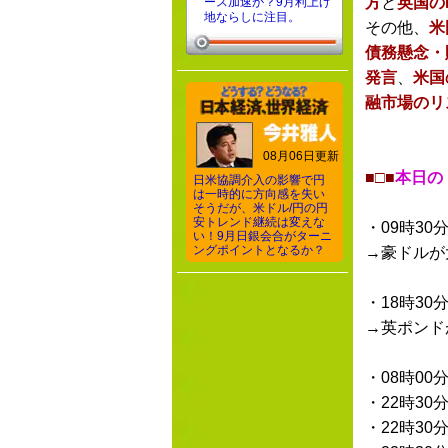
方
と
英国の
ース加速か？9月利上げ
地ならしに注目。
その他、
米
債務懸念・
発言
、
米国
融市場のリ
08月06日更新
■□■
本日の
日米協調介入の影響で円
は一時的に方向感を失い
そうだが、米ドル/円の円
安トレンド継続は変えな
・09時30
い！9月日銀会合がターニ
ングポイントとなるか？
→豪ドルが
・18時30
→英ポンド
・08時00
・22時30
・22時30