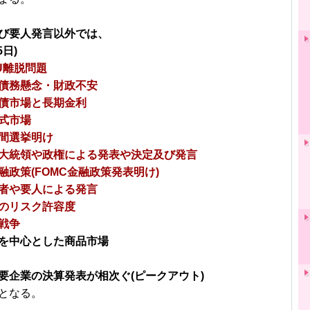
び要人発言以外では、
5日)
U離脱問題
債務懸念・財政不安
債市場と長期金利
式市場
間選挙明け
大統領や政権による発表や決定及び発言
融政策(FOMC金融政策発表明け)
者や要人による発言
のリスク許容度
戦争
を中心とした商品市場
要企業の決算発表が相次ぐ(ピークアウト)
となる。