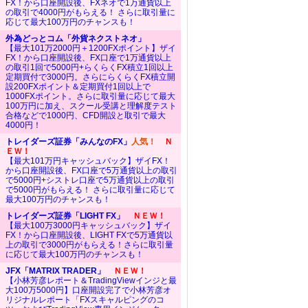
FX！から口座開設後、FXネオで1万通貨以上
の取引で4000円がもらえる！ さらに取引量に
応じて最大100万円のチャンスも！
外為どっとコム「外貨ネクストネオ」
【最大101万2000円＋1200FXポイント】ザイ
FX！から口座開設後、FX口座で1万通貨以上
の取引1回で5000円+らくらくFX積立1回以上
定期買付で3000円。さらにらくらくFX積立開
設200FXポイント＆定期買付1回以上で
1000FXポイント。さらに取引量に応じて最大
100万円に加え、スクール受講と理解度テスト
合格などで1000円、CFD開設と取引で最大
4000円！
トレイダーズ証券「みんなのFX」
人気！
Ｎ
ＥＷ！
【最大101万円キャッシュバック】ザイFX！
から口座開設後、FX口座で5万通貨以上の取引
で5000円+シストレ口座で5万通貨以上の取引
で5000円がもらえる！ さらに取引量に応じて
最大100万円のチャンスも！
トレイダーズ証券「LIGHT FX」
ＮＥＷ！
【最大100万3000円キャッシュバック】ザイ
FX！から口座開設後、LIGHT FXで5万通貨以
上の取引で3000円がもらえる！さらに取引量
に応じて最大100万円のチャンスも！
JFX「MATRIX TRADER」
ＮＥＷ！
【小林芳彦レポート＆TradingViewインジと最
大100万5000円】口座開設完了で小林芳彦オ
リジナルレポート「FXスキャルピングのコ