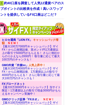
約40口座を調査して人気12通貨ペアのス
！
ップポイントの比較表を作成！高いスワップ
ントを提供しているFX口座はどこだ？
ヒロセ通商「LION FX」
キャッシュバック増
額
ＮＥＷ！
【最大100万7000円キャッシュバック】ザイ
FX！から口座開設後、英ポンド/円1万通貨以
上の取引で5000円がもらえる！ さらに他社か
らのりかえなら2000円！ 取引量に応じて最大
100万円のチャンスも！
GMO外貨「外貨ex」
人気上昇中！
【最大100万4000円キャッシュバック】ザイ
FX！から口座開設後、1万通貨以上の取引で
4000円がもらえる！ さらに取引量に応じて最
大100万円のチャンスも！
FXブロードネット
【最大6万3000円キャッシュバック】当サイト
限定！1万通貨以上の取引で現金3000円がもら
えるキャンペーン実施中！
GMOクリック証券「FXネオ」
ＮＥＷ！
【最大100万4000円キャッシュバック】ザイ