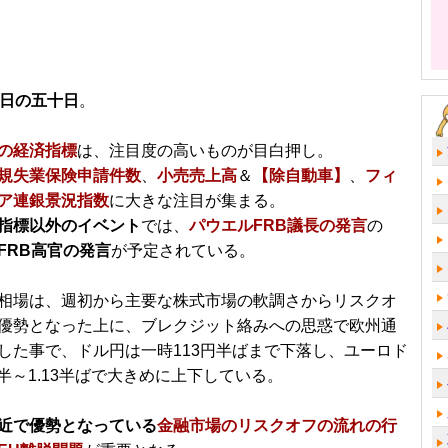
5日の五十日
。
の経済指標
は、注目度の高いものが目白押し。
規失業保険申請件数
、
小売売上高
＆
【除自動車】
、
フィ
ア連銀景況指数
に大きな注目が集まる。
指標以外のイベント
では、
パウエルFRB議長の発言
の
FRB高官の発言
が予定されている。
相場は、週初から主要な株式市場の軟調さからリスクオ
優勢となった上に、ブレクジット絡みへの思惑で欧州通
した事で、ドル円は一時113円半ばまで下落し、ユーロド
前半～1.13半ばで大きめに上下している。
近で優勢となっている
金融市場のリスクオフの流れの行