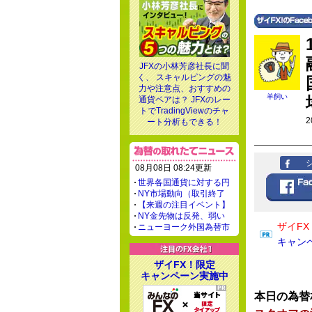
JFXの小林芳彦社長に聞
く、 スキャルピングの魅
力や注意点、おすすめの
羊飼い
通貨ペアは？ JFXのレー
トでTradingViewのチャ
2
ート分析もできる！
08月08日 08:24更新
世界各国通貨に対する円
NY市場動向（取引終了
【来週の注目イベント】
NY金先物は反発、弱い
ザイF
ニューヨーク外国為替市
キャン
ザイFX！限定
キャンペーン実施中
本日の為替