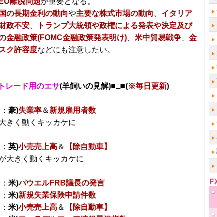
EU離脱問題
が重要となる。
国の長期金利の動向
や
主要な株式市場の動向
、
イタリア
財政不安
、
トランプ大統領や政権による発表や決定及び
の金融政策(FOMC金融政策発表明け)
、
米中貿易戦争
、
金
スク許容度
などにも注意したい。
トレード用のエサ
(羊飼いの見解)■□■(
※毎日更新
)
分：
豪)
失業率
＆
新規雇用者数
大きく動くキッカケに
分：
英)
小売売上高
＆
【除自動車】
が大きく動くキッカケに
分：
米)
パウエルFRB議長の発言
分：
米)
新規失業保険申請件数
分：
米)
小売売上高
＆
【除自動車】