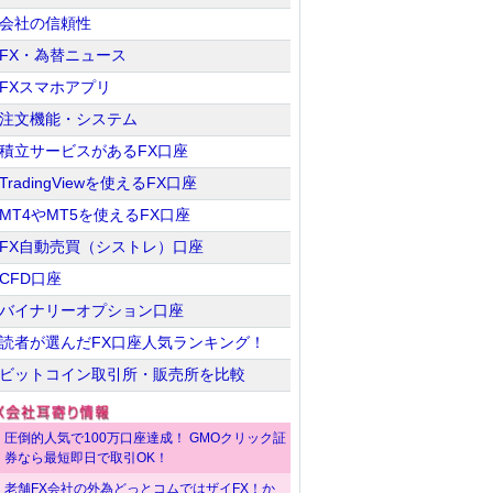
会社の信頼性
FX・為替ニュース
FXスマホアプリ
注文機能・システム
積立サービスがあるFX口座
TradingViewを使えるFX口座
MT4やMT5を使えるFX口座
FX自動売買（シストレ）口座
CFD口座
バイナリーオプション口座
読者が選んだFX口座人気ランキング！
ビットコイン取引所・販売所を比較
圧倒的人気で100万口座達成！ GMOクリック証
券なら最短即日で取引OK！
老舗FX会社の外為どっとコムではザイFX！か