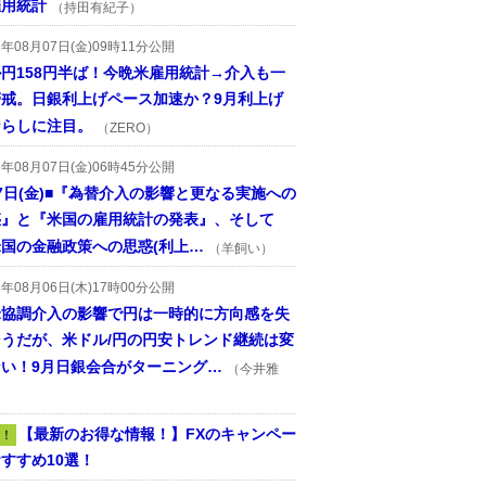
雇用統計
（持田有紀子）
6年08月07日(金)09時11分公開
円158円半ば！今晩米雇用統計→介入も一
警戒。日銀利上げペース加速か？9月利上げ
ならしに注目。
（ZERO）
6年08月07日(金)06時45分公開
7日(金)■『為替介入の影響と更なる実施への
惑』と『米国の雇用統計の発表』、そして
国の金融政策への思惑(利上…
（羊飼い）
6年08月06日(木)17時00分公開
米協調介入の影響で円は一時的に方向感を失
そうだが、米ドル/円の円安トレンド継続は変
ない！9月日銀会合がターニング…
（今井雅
【最新のお得な情報！】FXのキャンペー
！
すすめ10選！