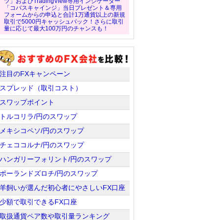
ツ」およびTradingView専用インジケーター
「コバスキャインジ」当日プレゼント＆専用
フォームからの申込と合計1万通貨以上の新規
取引で5000円キャッシュバック！さらに取引
量に応じて最大100万円のチャンスも！
注目のFXキャンペーン
スプレッド（取引コスト）
スワップポイント
トルコリラ/円のスワップ
メキシコペソ/円のスワップ
チェココルナ/円のスワップ
ハンガリーフォリント/円のスワップ
ポーランドズロチ/円のスワップ
羊飼いが選んだ初心者にやさしいFX口座
少額で取引できるFX口座
取扱通貨ペア数や取引量ランキング