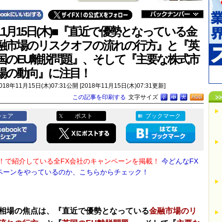
11月15日(木)■『直近で優勢となっている金
融市場のリスクオフの流れの行方』と『英
国のEU離脱問題』、そして『主要な株式市
場の動向』に注目！
018年11月15日(木)07:31公開 [2018年11月15日(木)07:31更新]
この記事を印刷する
文字サイズ
シェア
ポスト
ブックマーク
X！で紹介している全FX会社のキャンペーンを掲載！
今どんなFX
ペーンをやっているのか、こちらからチェック！
相場の焦点は、『直近で優勢となっている
金融市場のリ