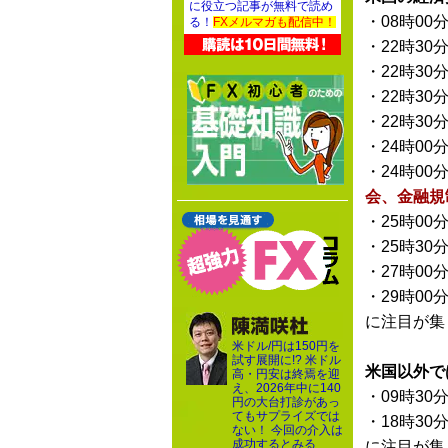
に役立つ記事が無料で読め
・08時00
る！
FXメルマガも配信中！
・22時30
・22時30
・22時30
・22時30
・24時00
・24時00
会、金融規
・25時00
・25時30
・27時00
・29時00
に注目が集
米ドル/円は150円を
試す展開に!? 米ドル
米国以外で
高・円安は終焉を迎
え、2026年中に140
・09時30
円の大台打診があっ
てもサプライズでは
・18時30
ない！ 今回の介入は
成功するとみる
に注目が集