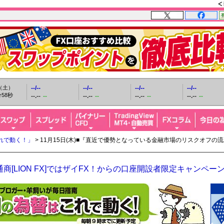
日（土）
--/--
--/--
--/--
--/--
59秒
--.--
--
--.--
--
--.--
--
--.--
--
れで動く！」
> 11月15日(木)■『直近で優勢となっている金融市場のリスクオフ
商[LION FX]ではザイFX！からの口座開設者限定キャンペー