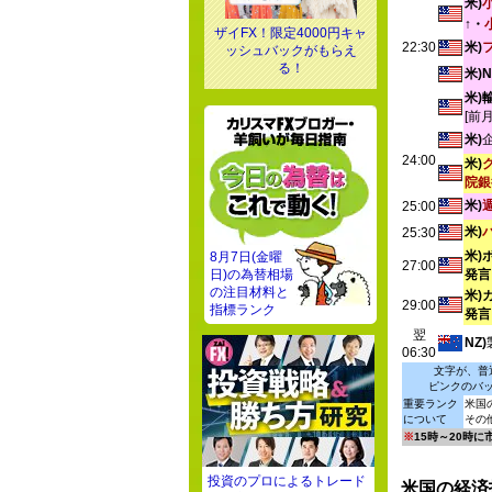
米)
↑・
ザイFX！限定4000円キャ
22:30
米)
ッシュバックがもらえ
る！
米)
米)
[前
米)
24:00
米)
院銀
米)
25:00
米)
25:30
米)
8月7日(金曜
27:00
日)の為替相場
発言
の注目材料と
米)
29:00
指標ランク
発言
翌
NZ)
06:30
文字が、普
ピンクのバ
重要ランク
米国
について
その
※
15時～20時
投資のプロによるトレード
米国の経済