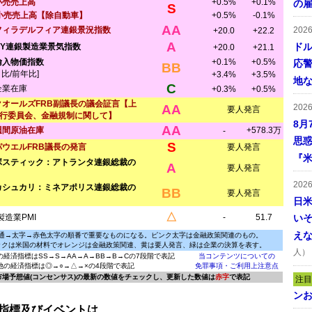
小売売上高
+0.5%
+0.1%
の
S
小売売上高【除自動車】
+0.5%
-0.1%
AA
フィラデルフィア連銀景況指数
202
+20.0
+22.2
A
ドル
NY連銀製造業景気指数
+20.0
+21.1
輸入物価指数
+0.1%
+0.5%
応
BB
月比/前年比]
+3.4%
+3.5%
地
C
企業在庫
+0.3%
+0.5%
クオールズFRB副議長の議会証言【上
AA
202
要人発言
行委員会、金融規制に関して】
8月
AA
週間原油在庫
+578.3万
-
思
S
パウエルFRB議長の発言
要人発言
『米
ボスティック：アトランタ連銀総裁の
A
要人発言
202
カシュカリ：ミネアポリス連銀総裁の
BB
要人発言
日
△
製造業PMI
-
51.7
い
え
通→太字→赤色太字の順番で重要なものになる。ピンク太字は金融政策関連のもの。
ックは米国の材料でオレンジは金融政策関連、黄は要人発言、緑は企業の決算を表す。
人）
の経済指標はSS→S→AA→A→BB→B→Cの7段階で表記
当コンテンツについての
他の経済指標は◎→○→△→×の4段階で表記
免罪事項・ご利用上注意点
に市場予想値(コンセンサス)の最新の数値をチェックし、更新した数値は
赤字
で表記
注目
ンお
指標及びイベントは、