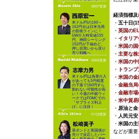
08/07更新
経済指標及
米ドル/円の160～
・
五十日(1
162円台は日米当局
・
英国のE
の防衛ラインに！
GW介入時安値155
・
イタリア
円、神田シーリング
152円が下値めど、
・
米国の国
押し目買いから戻り
売り戦略へ
・
主要な株
08/06更新
・
米国の中
・
トランプ
米ドル/円は為替介入
・
米国の金
があっても5円程度
・
金融当局
の下落で160円すら
割れない可能性が高
・
金融市場
い！今週の中銀ウィ
ークではFOMCでの
・
米中貿易
「サプライズ利上
げ」に注目！
・
原油と金
07/29更新
・
人民元安
・
米国の主
英ポンドと英国債が
などが重要
売りで反応したバー