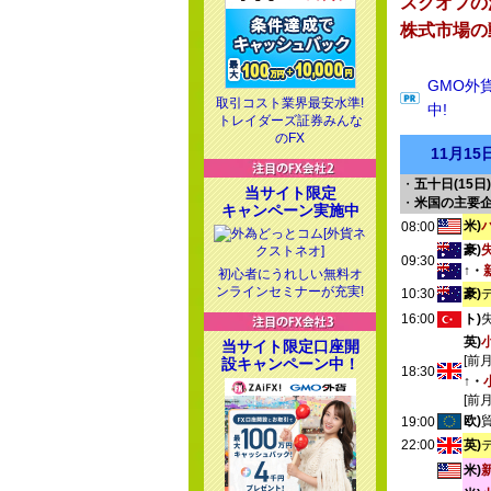
スクオフの
株式市場の
GMO外
取引コスト業界最安水準!
中!
トレイダーズ証券みんな
のFX
11月1
・
五十日(15日)
当サイト限定
・
米国の主要
キャンペーン実施中
米)
08:00
豪)
09:30
↑・
初心者にうれしい無料オ
ンラインセミナーが充実!
10:30
豪)
16:00
ト)
英)
当サイト限定口座開
[前
設キャンペーン中！
18:30
↑・
[前
欧)
19:00
22:00
英)
米)