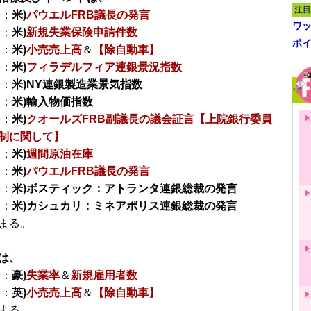
注目
分：
米)
パウエルFRB議長の発言
ワ
分：
米)
新規失業保険申請件数
ポイ
分：
米)
小売売上高
＆
【除自動車】
分：
米)
フィラデルフィア連銀景況指数
分：
米)NY連銀製造業景気指数
分：
米)輸入物価指数
分：
米)
クオールズFRB副議長の議会証言【上院銀行委員
制に関して】
分：
米)
週間原油在庫
分：
米)
パウエルFRB議長の発言
分：
米)ボスティック：アトランタ連銀総裁の発言
分：
米)カシュカリ：ミネアポリス連銀総裁の発言
まる。
は、
分：
豪)
失業率
＆
新規雇用者数
分：
英)
小売売上高
＆
【除自動車】
まる。