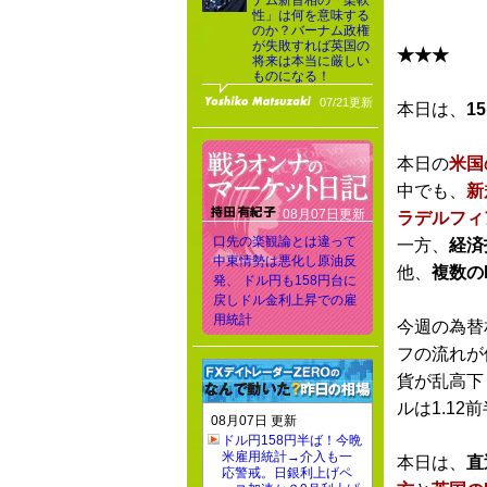
ナム新首相の「柔軟
性」は何を意味する
のか？バーナム政権
が失敗すれば英国の
★★★
将来は本当に厳しい
ものになる！
07/21更新
本日は、
1
本日の
米国
中でも、
新
08月07日更新
ラデルフィ
口先の楽観論とは違って
一方、
経済
中東情勢は悪化し原油反
他、
複数の
発、 ドル円も158円台に
戻しドル金利上昇での雇
用統計
今週の為替
フの流れが
貨が乱高下
ルは1.12
08月07日 更新
ドル円158円半ば！今晩
米雇用統計→介入も一
本日は、
直
応警戒。日銀利上げペ