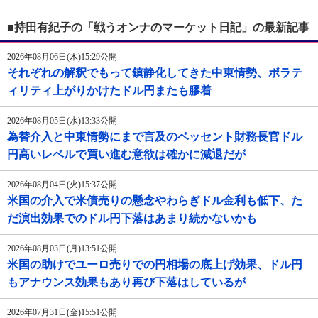
■持田有紀子の「戦うオンナのマーケット日記」の最新記事
2026年08月06日(木)15:29公開
それぞれの解釈でもって鎮静化してきた中東情勢、ボラテ
ィリティ上がりかけたドル円またも膠着
2026年08月05日(水)13:33公開
為替介入と中東情勢にまで言及のベッセント財務長官ドル
円高いレベルで買い進む意欲は確かに減退だが
2026年08月04日(火)15:37公開
米国の介入で米債売りの懸念やわらぎドル金利も低下、た
だ演出効果でのドル円下落はあまり続かないかも
2026年08月03日(月)13:51公開
米国の助けでユーロ売りでの円相場の底上げ効果、ドル円
もアナウンス効果もあり再び下落はしているが
2026年07月31日(金)15:51公開