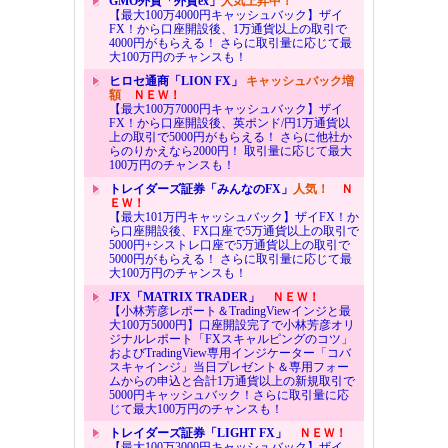
GMO外貨「外貨ex」
人気上昇中！
【最大100万4000円キャッシュバック】ザイ
FX！から口座開設後、1万通貨以上の取引で
4000円がもらえる！ さらに取引量に応じて最
大100万円のチャンスも！
ヒロセ通商「LION FX」
キャッシュバック増
額
ＮＥＷ！
【最大100万7000円キャッシュバック】ザイ
FX！から口座開設後、英ポンド/円1万通貨以
上の取引で5000円がもらえる！ さらに他社か
らのりかえなら2000円！ 取引量に応じて最大
100万円のチャンスも！
トレイダーズ証券「みんなのFX」
人気！
Ｎ
ＥＷ！
【最大101万円キャッシュバック】ザイFX！か
ら口座開設後、FX口座で5万通貨以上の取引で
5000円+シストレ口座で5万通貨以上の取引で
5000円がもらえる！ さらに取引量に応じて最
大100万円のチャンスも！
JFX「MATRIX TRADER」
ＮＥＷ！
【小林芳彦レポート＆TradingViewインジと最
大100万5000円】口座開設完了で小林芳彦オリ
ジナルレポート「FXスキャルピングのコツ」
およびTradingView専用インジケーター「コバ
スキャインジ」当日プレゼント＆専用フォー
ムからの申込と合計1万通貨以上の新規取引で
5000円キャッシュバック！さらに取引量に応
じて最大100万円のチャンスも！
トレイダーズ証券「LIGHT FX」
ＮＥＷ！
【最大100万3000円キャッシュバック】ザイ