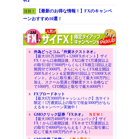
【最新のお得な情報！】FXのキャンペ
注目！
ーンおすすめ10選！
外為どっとコム「外貨ネクストネオ」
【最大101万2000円＋1200FXポイント】ザイ
FX！から口座開設後、FX口座で1万通貨以上
の取引1回で5000円+らくらくFX積立1回以上定
期買付で3000円。さらにらくらくFX積立開設
200FXポイント＆定期買付1回以上で1000FXポ
イント。さらに取引量に応じて最大100万円に
加え、スクール受講と理解度テスト合格など
で1000円、CFD開設と取引で最大4000円！
FXブロードネット
【最大6万3000円キャッシュバック】当サイト
限定！1万通貨以上の取引で現金3000円がもら
えるキャンペーン実施中！
GMOクリック証券「FXネオ」
ＮＥＷ！
【最大100万4000円キャッシュバック】ザイ
FX！から口座開設後、FXネオで1万通貨以上
の取引で4000円がもらえる！ さらに取引量に
応じて最大100万円のチャンスも！