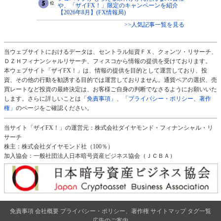
や、「ザイFX！」限定のキャンペーンを紹介
【2026年8月】(FX情報局)
>>人気記事一覧を見る
当ウェブサイトにおけるデータは、セントラル短資ＦＸ、クォンツ・リサーチ、
ＤＺＨフィナンシャルリサーチ、フィスコから情報の提供を受けております。
本ウェブサイト「ザイFX！」は、情報の提供を目的として運営しており、投
資、その他の行動を勧誘する目的では運営しておりません。通貨ペアの選択、売
買レートなど投資の最終決定は、お客様ご自身の判断でなさるようにお願いいた
します。さらに詳しいことは
「免責事項」
、
「プライバシー・ポリシー、著作
権」
のページをご確認ください。
当サイト「ザイFX！」の運営元：株式会社ダイヤモンド・フィナンシャル・リ
サーチ
株主：株式会社ダイヤモンド社（100％）
加入協会：一般社団法人日本暗号資産ビジネス協会（ＪＣＢＡ）
免責事項
会社概要
プライバシー・ポリシー、著作権
サイトマップ
タグ一覧
広告のご案内