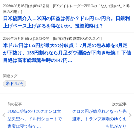
2026年08月05日(水)09:42公開 [FXデイトレーダーZEROの「なんで動いた？ 昨
日の相場」]
日米協調介入→米国の国益は何か？ドル円157円台。日銀利
上げペース上げざるを得ないか。投資戦略は？
2026年08月04日(火)16:43公開 [田向宏行式 副業FXのススメ!]
米ドル/円は155円が最大の分岐点！ 7月足の包み線を8月足
が下抜け、155円割れなら月足ダウ理論が下向き転換！ 下値
目処は高市総裁誕生時の147円…
関連タグ
米ドル/円
前の記事
次の記事
FOMC期待のリスクオンは大
クロス円が総崩れとなった先
型失望へ、ドル円ショートで
週末、トランプ劇場のゆくえ
家宝は寝て待て…
も気がかり