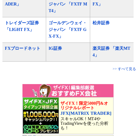
ADER」
ジャパン 「FXTF M
FX」
T4」
トレイダーズ証券
ゴールデンウェイ・
松井証券
「LIGHT FX」
ジャパン 「FXTF G
X-FX」
FXブロードネット
IG証券
楽天証券 「楽天MT
4」
>> すべて見る
ザイFX！限定5000円&オ
リジナルレポート
JFX[MATRIX TRADER]
スキャルOK！MT4や
TradingViewを使った分析
も！