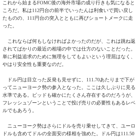
これから始まるFOMC後の海外市場の成り行きも気になると
ころだ。私は112円台の前半でいったんは利食いで買い戻し
たものの、111円台の突入とともに再びショートメークに走
った。
これならば何もしなければよかったのだが、これは跳ね返
されてばかりの最近の相場の中では仕方のないことだった。
単に利益追求のために無理をしてもよいという理屈はなく、
やはり安全性も重要なのだ。
ドル円は目立った反発も見せずに、111.70あたりまで下が
ってニューヨーク勢の参入となった。ここは久しぶりに見る
水準である。ビッドも確かにたくさん存在するのだろうが、
フレッシュゾーンということで投げ売りの必要性もあるレベ
ルでもあろう。
ニューヨーク勢はさらにドルを売り乗せしてきて、ユーロ
ドルも含めてドルの全面安の様相を強めた。ドル円は111.50