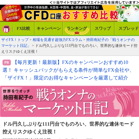
FX比較
キャンペーン
ランキング
スワップ
スプレッド
ザイFX！トップ
>
相場を見通す超強力FXコラム
>
持田有紀子の「戦うオンナの
マーケット日記」
> ドル円久しぶりな111円台でものろい、世界的な連休モード控
えリスクゆくえ注視！
【毎月更新！最新版】FXのキャンペーンおすすめ10
選！ キャッシュバックがもらえる条件が簡単なFX会社や、
「ザイFX！」限定のお得なキャンペーンを厳選して紹介
ドル円久しぶりな111円台でものろい、
世界的な連休モード
控えリスクゆくえ注視！