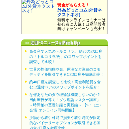
現金がもらえる！
外為どっとコム[外貨ネ
クストネオ]
無料オンラインセミナーは
初心者に人気！口座開設者
向けキャンペーンも充実！
高金利で人気のトルコリラ。 約30のFX口座
の「トルコリラ/円」のスワップポイントを
調査して比較！
世界の株価指数や金、原油など注目のコモ
ディティを取引できるCFD口座を徹底比較！
約40口座を調査して比較！高金利通貨を含
む12通貨ペアのスワップポイントを紹介！
なぜあなたのダウ理論は機能しないのか？
田向宏行が導く「ダウ理論マスター講座」
～時間軸の基礎知識と実践編～ 【9/5（土）
会場+オンライン同時開催】
少額から取引可能で損失や取引時間が限定
的なバイナリーオプションが取引できる国
内全7口座を徹底比較。