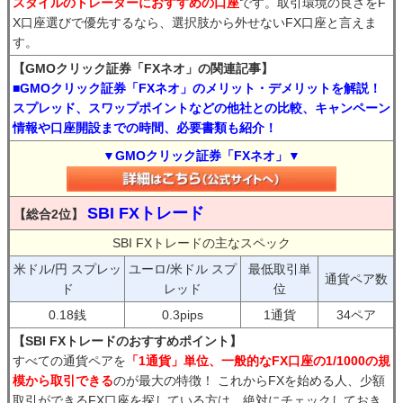
スタイルのトレーダーにおすすめの口座
です。取引環境の良さをF
X口座選びで優先するなら、選択肢から外せないFX口座と言えま
す。
【GMOクリック証券「FXネオ」の関連記事】
■GMOクリック証券「FXネオ」のメリット・デメリットを解説！
スプレッド、スワップポイントなどの他社との比較、キャンペーン
情報や口座開設までの時間、必要書類も紹介！
▼GMOクリック証券「FXネオ」▼
SBI FXトレード
【総合2位】
SBI FXトレードの主なスペック
米ドル/円 スプレッ
ユーロ/米ドル スプ
最低取引単
通貨ペア数
ド
レッド
位
0.18銭
0.3pips
1通貨
34ペア
【SBI FXトレードのおすすめポイント】
すべての通貨ペアを
「1通貨」単位、一般的なFX口座の1/1000の規
模から取引できる
のが最大の特徴！ これからFXを始める人、少額
取引ができるFX口座を探している方は、絶対にチェックしておき