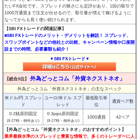
たいFX会社です。スプレッドの狭さにも定評があり、1回の取引で
1000万通貨まで注文が出せるので、取引量が増えて稼げるように
なってからも長く使い続けられます。
【SBI FXトレードの関連記事】
■SBI FXトレードのメリット・デメリットを解説！ スプレッド、
スワップポイントなどの他社との比較、キャンペーン情報や口座開
設までの時間、必要書類も紹介！
▼SBI FXトレード▼
外為どっとコム「外貨ネクストネオ」
【総合3位】
外為どっとコム「外貨ネクストネオ」の主なスペック
米ドル/円 スプレッ
ユーロ/米ドル スプ
最低取引単
通貨ペア数
ド
レッド
位
0.2銭原則固定
0.3pips原則固定
1000通貨
42ペア
(9-27時・例外あり)
(9-27時・例外あり)
【外為どっとコム「外貨ネクストネオ」のおすすめポイント】
業界最狭水準のスプレッドと豊富な情報で、多くのトレーダーに人