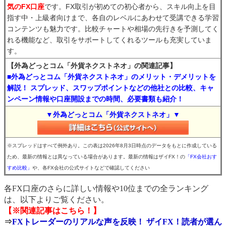
気のFX口座
です。FX取引が初めての初心者から、スキル向上を目
指す中・上級者向けまで、各自のレベルにあわせて受講できる学習
コンテンツも魅力です。比較チャートや相場の先行きを予測してく
れる機能など、取引をサポートしてくれるツールも充実していま
す。
【外為どっとコム「外貨ネクストネオ」の関連記事】
■外為どっとコム「外貨ネクストネオ」のメリット・デメリットを
解説！ スプレッド、スワップポイントなどの他社との比較、キャ
ンペーン情報や口座開設までの時間、必要書類も紹介！
▼外為どっとコム「外貨ネクストネオ」▼
※スプレッドはすべて例外あり。この表は2026年8月3日時点のデータをもとに作成している
ため、最新の情報とは異なっている場合があります。最新の情報はザイFX！の
「FX会社おす
すめ比較」
や、各FX会社の公式サイトなどで確認してください
各FX口座のさらに詳しい情報や10位までの全ランキング
は、以下よりご覧ください。
【※関連記事はこちら！】
⇒
FXトレーダーのリアルな声を反映！ ザイFX！読者が選ん