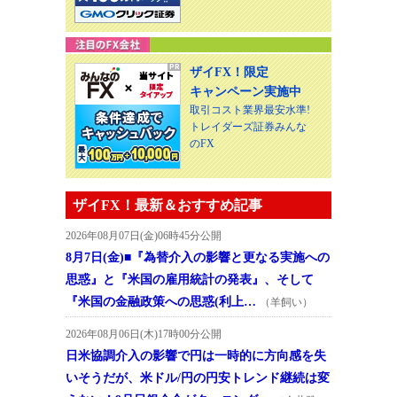
ザイFX！限定
キャンペーン実施中
取引コスト業界最安水準!
トレイダーズ証券みんな
のFX
ザイFX！最新＆おすすめ記事
2026年08月07日(金)06時45分公開
8月7日(金)■『為替介入の影響と更なる実施への
思惑』と『米国の雇用統計の発表』、そして
『米国の金融政策への思惑(利上…
（羊飼い）
2026年08月06日(木)17時00分公開
日米協調介入の影響で円は一時的に方向感を失
いそうだが、米ドル/円の円安トレンド継続は変