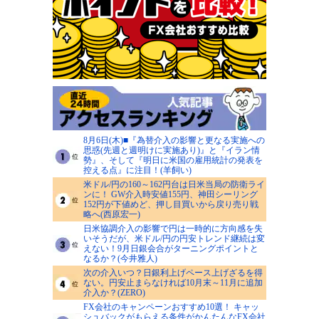
8月6日(木)■『為替介入の影響と更なる実施への
思惑(先週と週明けに実施あり)』と『イラン情
勢』、そして『明日に米国の雇用統計の発表を
控える点』に注目！(羊飼い)
米ドル/円の160～162円台は日米当局の防衛ライ
ンに！ GW介入時安値155円、神田シーリング
152円が下値めど、押し目買いから戻り売り戦
略へ(西原宏一)
日米協調介入の影響で円は一時的に方向感を失
いそうだが、米ドル/円の円安トレンド継続は変
えない！9月日銀会合がターニングポイントと
なるか？(今井雅人)
次の介入いつ？日銀利上げペース上げざるを得
ない。円安止まらなければ10月末～11月に追加
介入か？(ZERO)
FX会社のキャンペーンおすすめ10選！ キャッ
シュバックがもらえる条件がかんたんなFX会社