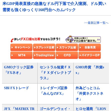
米GDP発表直後の急激なドル円下落で介入憶測、ドル買い
需要も強くゆっくり160円台へカムバック
>>最新記事一覧へ
GMOクリック証券
セントラル短資ＦＸ
GMO外貨 「外貨e
「FXネオ」
「ＦＸダイレクトプ
x」
ラス」
SBI FXトレード
トレイダーズ証券
外為どっとコム
「みんなのFX」
「外貨ネクストネ
オ」
JFX 「MATRIX TR
ゴールデンウェイ・
ヒロセ通商 「LION