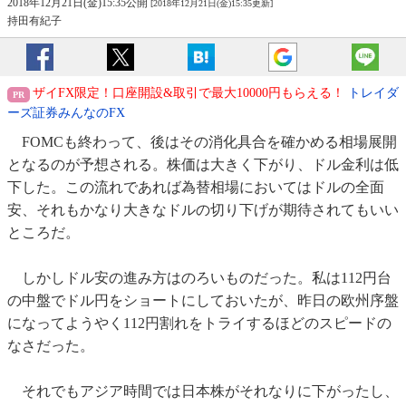
2018年12月21日(金)15:35公開
[2018年12月21日(金)15:35更新]
持田有紀子
ザイFX限定！口座開設&取引で最大10000円もらえる！
トレイダ
ーズ証券みんなのFX
FOMCも終わって、後はその消化具合を確かめる相場展開
となるのが予想される。株価は大きく下がり、ドル金利は低
下した。この流れであれば為替相場においてはドルの全面
安、それもかなり大きなドルの切り下げが期待されてもいい
ところだ。
しかしドル安の進み方はのろいものだった。私は112円台
の中盤でドル円をショートにしておいたが、昨日の欧州序盤
になってようやく112円割れをトライするほどのスピードの
なさだった。
それでもアジア時間では日本株がそれなりに下がったし、