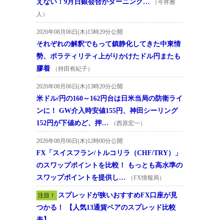
えない！9月日銀会合がターニング…
（今井雅
人）
2026年08月06日(木)15時29分公開
それぞれの解釈でもって鎮静化してきた中東情
勢、ボラティリティ上がりかけたドル円またも
膠着
（持田有紀子）
2026年08月06日(木)13時20分公開
米ドル/円の160～162円台は日米当局の防衛ライ
ンに！ GW介入時安値155円、神田シーリング
152円が下値めど、押…
（西原宏一）
2026年08月06日(木)12時00分公開
FX「スイスフラン/トルコリラ（CHF/TRY）」
のスワップポイントを比較！ もっとも高水準の
スワップポイントを提供し…
（FX情報局）
スプレッドが狭いおすすめFX口座が見
注目！
つかる！ 【人気13通貨ペアのスプレッド比較
表】