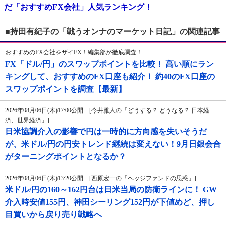
だ「おすすめFX会社」人気ランキング！
■持田有紀子の「戦うオンナのマーケット日記」の関連記事
おすすめのFX会社をザイFX！編集部が徹底調査！
FX「ドル/円」のスワップポイントを比較！ 高い順にラン
キングして、おすすめのFX口座も紹介！ 約40のFX口座の
スワップポイントを調査【最新】
2026年08月06日(木)17:00公開 [今井雅人の「どうする？ どうなる？ 日本経
済、世界経済」]
日米協調介入の影響で円は一時的に方向感を失いそうだ
が、米ドル/円の円安トレンド継続は変えない！9月日銀会合
がターニングポイントとなるか？
2026年08月06日(木)13:20公開 [西原宏一の「ヘッジファンドの思惑」]
米ドル/円の160～162円台は日米当局の防衛ラインに！ GW
介入時安値155円、神田シーリング152円が下値めど、押し
目買いから戻り売り戦略へ