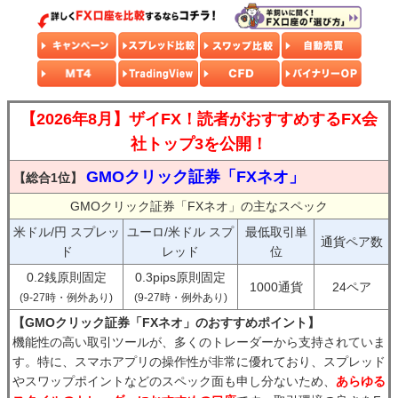
【2026年8月】ザイFX！読者がおすすめするFX会
社トップ3を公開！
GMOクリック証券「FXネオ」
【総合1位】
GMOクリック証券「FXネオ」の主なスペック
米ドル/円 スプレッ
ユーロ/米ドル スプ
最低取引単
通貨ペア数
ド
レッド
位
0.2銭原則固定
0.3pips原則固定
1000通貨
24ペア
(9-27時・例外あり)
(9-27時・例外あり)
【GMOクリック証券「FXネオ」のおすすめポイント】
機能性の高い取引ツールが、多くのトレーダーから支持されていま
す。特に、スマホアプリの操作性が非常に優れており、スプレッド
やスワップポイントなどのスペック面も申し分ないため、
あらゆる