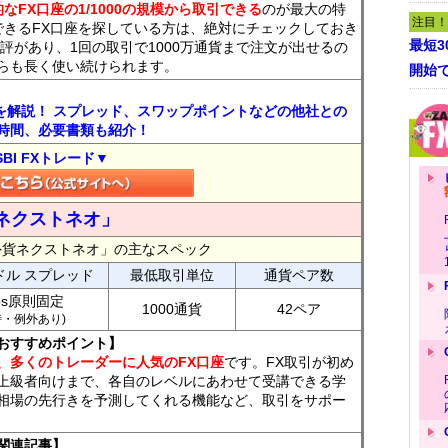
なFX口座の1/1000の規模から取引できる
のが最大の特
注目！
できるFX口座を探している方は、絶対にチェックしておき
最短
評があり、1回の取引で1000万通貨まで注文が出せるの
らも長く使い続けられます。
開始
トを解説！ スプレッド、スワップポイントなどの他社との
時間、必要書類も紹介！
SBI FXトレード▼
ネクストネオ」
外貨ネクストネオ」の主なスペック
ドル スプレッド
最低取引単位
通貨ペア数
ips原則固定
1000通貨
42ペア
7時・例外あり)
おすすめポイント】
、多くのトレーダーに人気のFX口座
です。FX取引が初め
上級者向けまで、各自のレベルにあわせて受講できる学
相場の先行きを予測してくれる機能など、取引をサポー
関連記事】