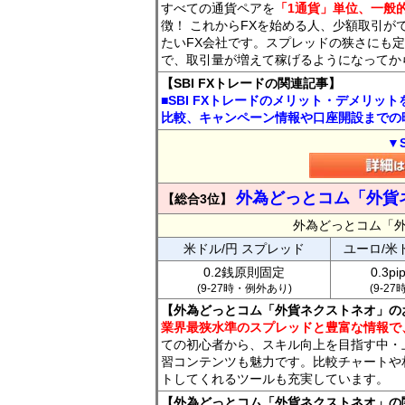
すべての通貨ペアを
「1通貨」単位、一般的
徴！ これからFXを始める人、少額取引が
たいFX会社です。スプレッドの狭さにも定
で、取引量が増えて稼げるようになってか
【SBI FXトレードの関連記事】
■SBI FXトレードのメリット・デメリッ
比較、キャンペーン情報や口座開設までの
▼
外為どっとコム「外貨
【総合3位】
外為どっとコム「
米ドル/円 スプレッド
ユーロ/米
0.2銭原則固定
0.3p
(9-27時・例外あり)
(9-2
【外為どっとコム「外貨ネクストネオ」の
業界最狭水準のスプレッドと豊富な情報で
ての初心者から、スキル向上を目指す中・
習コンテンツも魅力です。比較チャートや
トしてくれるツールも充実しています。
【外為どっとコム「外貨ネクストネオ」の