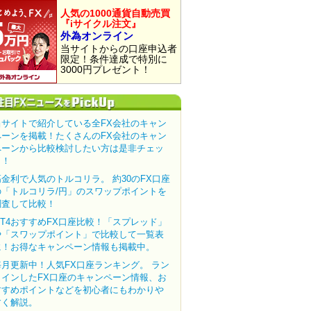
人気の1000通貨自動売買
『iサイクル注文』
外為オンライン
当サイトからの口座申込者
限定！条件達成で特別に
3000円プレゼント！
当サイトで紹介している全FX会社のキャン
ペーンを掲載！たくさんのFX会社のキャン
ペーンから比較検討したい方は是非チェッ
ク！
高金利で人気のトルコリラ。 約30のFX口座
の「トルコリラ/円」のスワップポイントを
調査して比較！
MT4おすすめFX口座比較！「スプレッド」
や「スワップポイント」で比較して一覧表
に！お得なキャンペーン情報も掲載中。
毎月更新中！人気FX口座ランキング。 ラン
クインしたFX口座のキャンペーン情報、お
すすめポイントなどを初心者にもわかりや
すく解説。