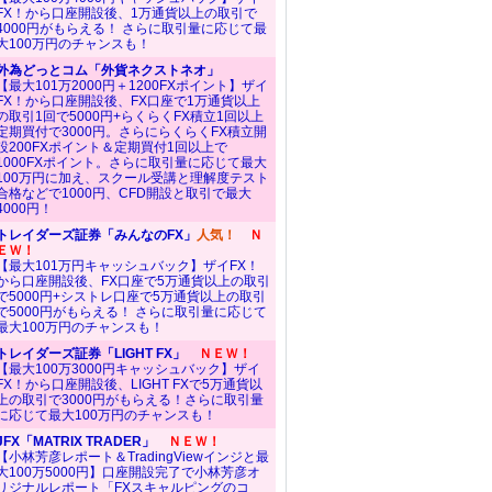
FX！から口座開設後、1万通貨以上の取引で
4000円がもらえる！ さらに取引量に応じて最
大100万円のチャンスも！
外為どっとコム「外貨ネクストネオ」
【最大101万2000円＋1200FXポイント】ザイ
FX！から口座開設後、FX口座で1万通貨以上
の取引1回で5000円+らくらくFX積立1回以上
定期買付で3000円。さらにらくらくFX積立開
設200FXポイント＆定期買付1回以上で
1000FXポイント。さらに取引量に応じて最大
100万円に加え、スクール受講と理解度テスト
合格などで1000円、CFD開設と取引で最大
4000円！
トレイダーズ証券「みんなのFX」
人気！
Ｎ
ＥＷ！
【最大101万円キャッシュバック】ザイFX！
から口座開設後、FX口座で5万通貨以上の取引
で5000円+シストレ口座で5万通貨以上の取引
で5000円がもらえる！ さらに取引量に応じて
最大100万円のチャンスも！
トレイダーズ証券「LIGHT FX」
ＮＥＷ！
【最大100万3000円キャッシュバック】ザイ
FX！から口座開設後、LIGHT FXで5万通貨以
上の取引で3000円がもらえる！さらに取引量
に応じて最大100万円のチャンスも！
JFX「MATRIX TRADER」
ＮＥＷ！
【小林芳彦レポート＆TradingViewインジと最
大100万5000円】口座開設完了で小林芳彦オ
リジナルレポート「FXスキャルピングのコ