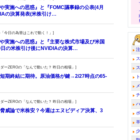
入や実施への思惑』と『FOMC議事録の公表(4月
DIAの決算発表(米株引け…
羊飼いの「今日の為替はこれで動く！」]
介入や実施への思惑』と『主要な株式市場及び米国
日の米株引け後にNVIDIAの決算…
トレーダーZEROの「なんで動いた？ 昨日の相場」]
期終結に期待。原油価格が鍵→2/27時点の65-
トレーダーZEROの「なんで動いた？ 昨日の相場」]
I脅威論で米株安？今週はエヌビディア決算、3