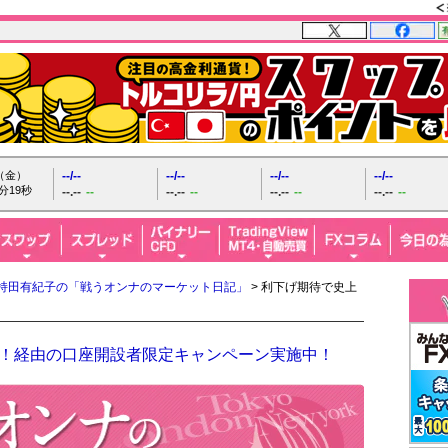
日（金）
--/--
--/--
--/--
--/--
分21秒
--.--
--
--.--
--
--.--
--
--.--
--
持田有紀子の「戦うオンナのマーケット日記」
> 利下げ期待で史上
FX！経由の口座開設者限定キャンペーン実施中！