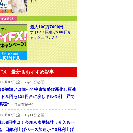
る！
最大100万7000円
ザイFX！限定で5000円キ
ャッシュバック！
FX！最新＆おすすめ記事
年08月07日(金)15時43分公開
の楽観論とは違って中東情勢は悪化し原油
、ドル円も158円台に戻しドル金利上昇で
用統計
（持田有紀子）
年08月07日(金)09時11分公開
円158円半ば！今晩米雇用統計→介入も一
戒。日銀利上げペース加速か？9月利上げ