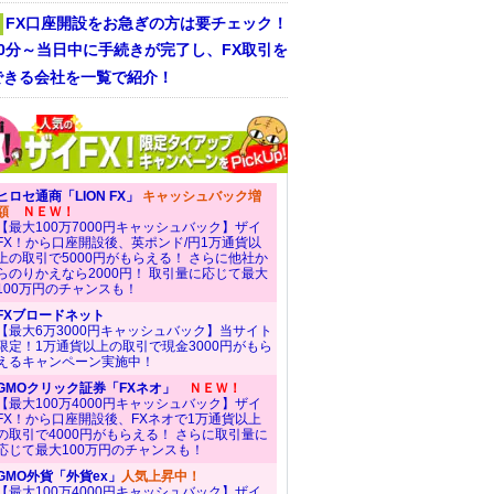
FX口座開設をお急ぎの方は要チェック！
30分～当日中に手続きが完了し、FX取引を
できる会社を一覧で紹介！
ヒロセ通商「LION FX」
キャッシュバック増
額
ＮＥＷ！
【最大100万7000円キャッシュバック】ザイ
FX！から口座開設後、英ポンド/円1万通貨以
上の取引で5000円がもらえる！ さらに他社か
らのりかえなら2000円！ 取引量に応じて最大
100万円のチャンスも！
FXブロードネット
【最大6万3000円キャッシュバック】当サイト
限定！1万通貨以上の取引で現金3000円がもら
えるキャンペーン実施中！
GMOクリック証券「FXネオ」
ＮＥＷ！
【最大100万4000円キャッシュバック】ザイ
FX！から口座開設後、FXネオで1万通貨以上
の取引で4000円がもらえる！ さらに取引量に
応じて最大100万円のチャンスも！
GMO外貨「外貨ex」
人気上昇中！
【最大100万4000円キャッシュバック】ザイ