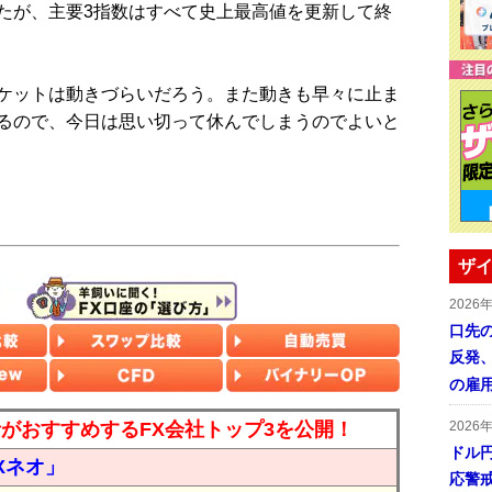
たが、主要3指数はすべて史上最高値を更新して終
ケットは動きづらいだろう。また動きも早々に止ま
るので、今日は思い切って休んでしまうのでよいと
ザイ
2026
口先
反発
の雇
読者がおすすめするFX会社トップ3を公開！
2026
ドル
Xネオ」
応警