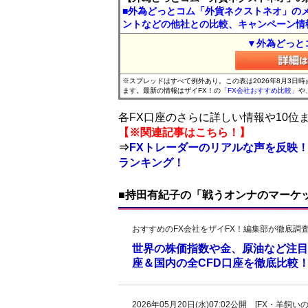
■外為どっとコム「外貨ネクストネオ」の
ントなどの他社との比較、キャンペーン情
▼外為どっと
※スプレッドはすべて例外あり。この表は2026年8月3日
ます。最新の情報はザイFX！の
「FX会社おすすめ比較」
や
各FX口座のさらに詳しい情報や10
【※関連記事はこちら！】
⇒
FXトレーダーのリアルな声を反映！
ランキング！
■持田有紀子の「戦うオンナのマーケ
おすすめのFX会社をザイFX！編集部が徹底調
世界の株価指数や金、原油など注目
座＆国内の全CFD口座を徹底比較
2026年05月20日(水)07:02公開 [FX・