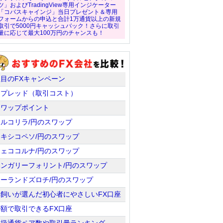
ツ」およびTradingView専用インジケーター
「コバスキャインジ」当日プレゼント＆専用
フォームからの申込と合計1万通貨以上の新規
取引で5000円キャッシュバック！さらに取引
量に応じて最大100万円のチャンスも！
注目のFXキャンペーン
スプレッド（取引コスト）
スワップポイント
トルコリラ/円のスワップ
メキシコペソ/円のスワップ
チェココルナ/円のスワップ
ハンガリーフォリント/円のスワップ
ポーランドズロチ/円のスワップ
羊飼いが選んだ初心者にやさしいFX口座
少額で取引できるFX口座