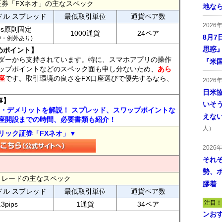
証券「FXネオ」の主なスペック
地な
ドル スプレッド
最低取引単位
通貨ペア数
2026
ips原則固定
1000通貨
24ペア
8月7
7時・例外あり)
思惑
めポイント】
ダーから支持されています。特に、スマホアプリの操作
『米
ップポイントなどのスペック面も申し分ないため、
あら
座
です。取引環境の良さをFX口座選びで優先するなら、
2026
日米
事】
いそ
ト・デメリットを解説！ スプレッド、スワップポイントな
えな
座開設までの時間、必要書類も紹介！
人）
リック証券「FXネオ」▼
2026
それ
勢、
FXトレードの主なスペック
膠着
ドル スプレッド
最低取引単位
通貨ペア数
注目！
.3pips
1通貨
34ペア
ンおす