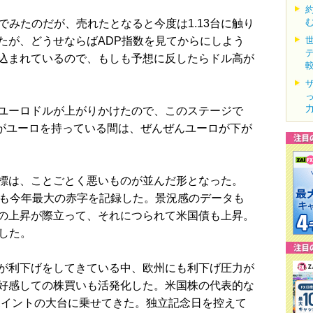
んでみたのだが、売れたとなると今度は1.13台に触り
たが、どうせならばADP指数を見てからにしよう
込まれているので、もしも予想に反したらドル高が
ユーロドルが上がりかけたので、このステージで
分がユーロを持っている間は、ぜんぜんユーロが下が
標は、ことごとく悪いものが並んだ形となった。
支も今年最大の赤字を記録した。景況感のデータも
の上昇が際立って、それにつられて米国債も上昇。
下した。
が利下げをしてきている中、欧州にも利下げ圧力が
好感しての株買いも活発化した。米国株の代表的な
0ポイントの大台に乗せてきた。独立記念日を控えて