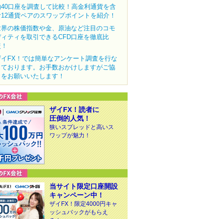
約40口座を調査して比較！高金利通貨を含
む12通貨ペアのスワップポイントを紹介！
世界の株価指数や金、原油など注目のコモ
ディティを取引できるCFD口座を徹底比
較！
ザイFX！では簡単なアンケート調査を行な
っております。お手数おかけしますがご協
力をお願いいたします！
ザイFX！読者に
圧倒的人気！
狭いスプレッドと高いス
ワップが魅力！
当サイト限定口座開設
キャンペーン中！
ザイFX！限定4000円キャ
ッシュバックがもらえ