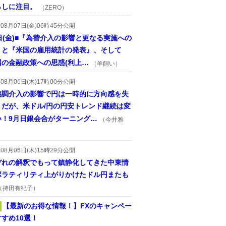
らしに注目。
（ZERO）
年08月07日(金)06時45分公開
日(金)■『為替介入の影響と更なる実施への
』と『米国の雇用統計の発表』、そして
国の金融政策への思惑(利上…
（羊飼い）
年08月06日(木)17時00分公開
協調介入の影響で円は一時的に方向感を失
うだが、米ドル/円の円安トレンド継続は変
い！9月日銀会合がターニング…
（今井雅
年08月06日(木)15時29分公開
ぞれの解釈でもって鎮静化してきた中東情
ボラティリティ上がりかけたドル円またも
（持田有紀子）
【最新のお得な情報！】FXのキャンペー
すめ10選！