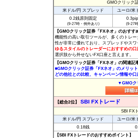
GMOクリック
米ドル/円 スプレッド
ユーロ/米
0.2銭原則固定
0.3p
(9-27時・例外あり)
(9-2
【GMOクリック証券「FXネオ」のおすす
機能性の高い取引ツールが、多くのトレー
性が非常に優れており、スプレッドやスワ
ゆるスタイルのトレーダーにおすすめの口
選択肢から外せないFX口座と言えます。
【GMOクリック証券「FXネオ」の関連記
■GMOクリック証券「FXネオ」のメリッ
どの他社との比較、キャンペーン情報や口
▼GMOク
SBI FXトレード
【総合2位】
SBI 
米ドル/円 スプレッド
ユーロ/米
0.18銭
0
【SBI FXトレードのおすすめポイント】