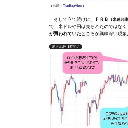
（出所：
TradingView
）
そして立て続けに、
ＦＲＢ
（米連邦
で、米ドルや円は売られたのではなく
が買われていた
ところが興味深い現象
米ドル/円 1時間足