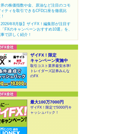
世界の株価指数や金、原油など注目のコモ
ディティを取引できるCFD口座を徹底比
較！
【2026年8月版】ザイFX！編集部が注目す
る「FXのキャンペーンおすすめ10選」を、
記事で詳しく紹介！
ザイFX！限定
キャンペーン実施中
取引コスト業界最安水準!
トレイダーズ証券みんな
のFX
最大100万7000円
ザイFX！限定で5000円キ
ャッシュバック！