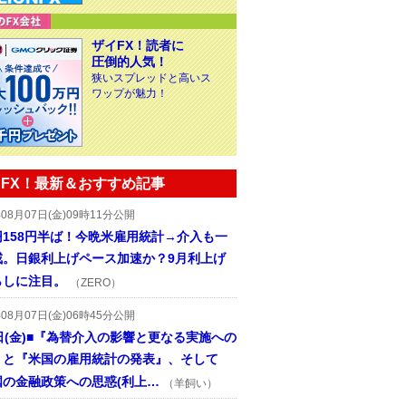
ザイFX！読者に
圧倒的人気！
狭いスプレッドと高いス
ワップが魅力！
FX！最新＆おすすめ記事
年08月07日(金)09時11分公開
円158円半ば！今晩米雇用統計→介入も一
戒。日銀利上げペース加速か？9月利上げ
らしに注目。
（ZERO）
年08月07日(金)06時45分公開
日(金)■『為替介入の影響と更なる実施への
』と『米国の雇用統計の発表』、そして
国の金融政策への思惑(利上…
（羊飼い）