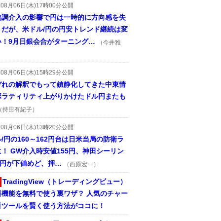
年08月06日(木)17時00分公開
協調介入の影響で円は一時的に方向感を失
うだが、米ドル/円の円安トレンド継続は変
い！9月日銀会合がターニング…
（今井雅
年08月06日(木)15時29分公開
ぞれの解釈でもって鎮静化してきた中東情
ボラティリティ上がりかけたドル円またも
（持田有紀子）
年08月06日(木)13時20分公開
/円の160～162円台は日米当局の防衛ラ
！ GW介入時安値155円、神田シーリン
2円が下値めど、押…
（西原宏一）
TradingView（トレーディングビュー）
料機能を無料で使う裏ワザ？ 人気のチャー
析ツールを賢く使う方法がココに！