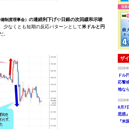
の連続利下げ
や
日銀の次回緩和示唆
準備制度理事会）
、少なくとも短期の反応パターンとして
米ドルと円
だ。
ザイ
2026
ドル
応警
地な
2026
8月7
思惑
『米