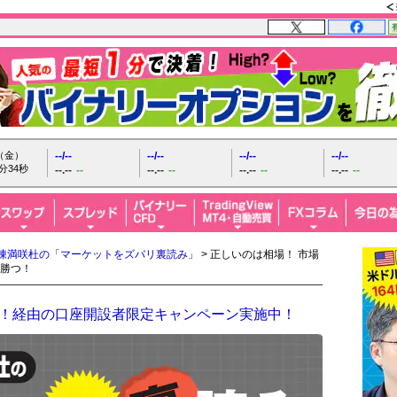
日（金）
--/--
--/--
--/--
--/--
分36秒
--.--
--
--.--
--
--.--
--
--.--
--
陳満咲杜の「マーケットをズバリ裏読み」
> 正しいのは相場！ 市場
勝つ！
FX！経由の口座開設者限定キャンペーン実施中！