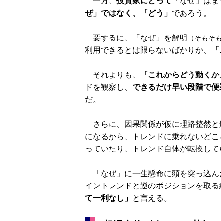
一方、
投資家にとって
「なぜ」はま
ぜ」ではなく、「どう」
であろう。
要するに、「なぜ」を解明
（そもそ
利用できるとは限らないばかりか、
「
それよりも、
「これからどう動くか
ドを観察し、
できるだけ早い段階で便
だ。
さらに、因果関係が仮に理路整然と
になるから、トレンドに乗れないどこ
っていたり、トレンド自体が転換して
「なぜ」に一生懸命に頭を突っ込ん
イントレンドと逆のポジションを取る
て一利なし」
と言える。