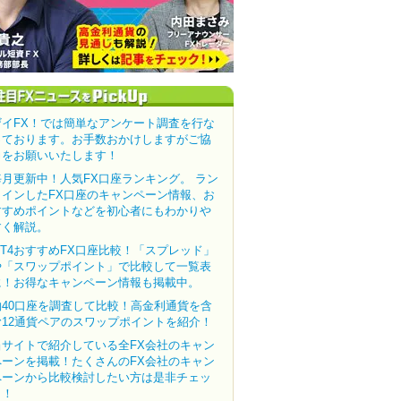
ザイFX！では簡単なアンケート調査を行な
っております。お手数おかけしますがご協
力をお願いいたします！
毎月更新中！人気FX口座ランキング。 ラン
クインしたFX口座のキャンペーン情報、お
すすめポイントなどを初心者にもわかりや
すく解説。
MT4おすすめFX口座比較！「スプレッド」
や「スワップポイント」で比較して一覧表
に！お得なキャンペーン情報も掲載中。
約40口座を調査して比較！高金利通貨を含
む12通貨ペアのスワップポイントを紹介！
当サイトで紹介している全FX会社のキャン
ペーンを掲載！たくさんのFX会社のキャン
ペーンから比較検討したい方は是非チェッ
ク！