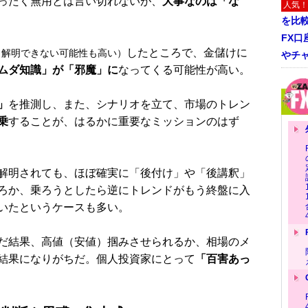
ったく無用とは言い切れないが、
大事なのは「な
人気！
を比
FX口
したところで、金儲けに
も解明できない可能性も高い）
やチ
ムダ知識」が「邪魔」に
なってくる可能性が高い。
」
を推測し、また、シナリオを立て、市場のトレン
乗
することが、はるかに重要なミッションのはず
解明されても、ほぼ確実に「後付け」や「後講釈」
ろか、乗ろうとしたら逆にトレンドがもう終盤に入
いたというケースも多い。
だ結果、高値（安値）掴みさせられるか、相場のメ
結果になりがちだ。個人投資家にとって
「百害あっ