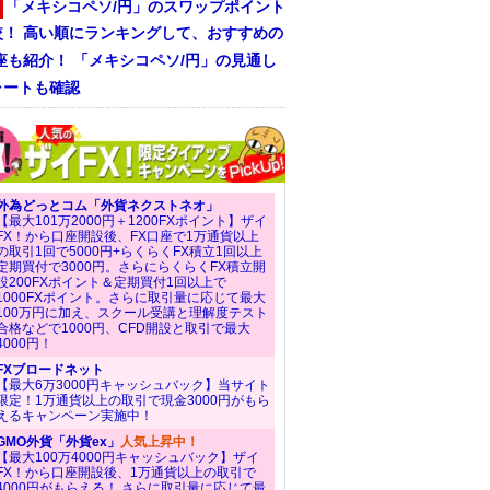
「メキシコペソ/円」のスワップポイント
較！ 高い順にランキングして、おすすめの
座も紹介！ 「メキシコペソ/円」の見通し
ャートも確認
外為どっとコム「外貨ネクストネオ」
【最大101万2000円＋1200FXポイント】ザイ
FX！から口座開設後、FX口座で1万通貨以上
の取引1回で5000円+らくらくFX積立1回以上
定期買付で3000円。さらにらくらくFX積立開
設200FXポイント＆定期買付1回以上で
1000FXポイント。さらに取引量に応じて最大
100万円に加え、スクール受講と理解度テスト
合格などで1000円、CFD開設と取引で最大
4000円！
FXブロードネット
【最大6万3000円キャッシュバック】当サイト
限定！1万通貨以上の取引で現金3000円がもら
えるキャンペーン実施中！
GMO外貨「外貨ex」
人気上昇中！
【最大100万4000円キャッシュバック】ザイ
FX！から口座開設後、1万通貨以上の取引で
4000円がもらえる！ さらに取引量に応じて最