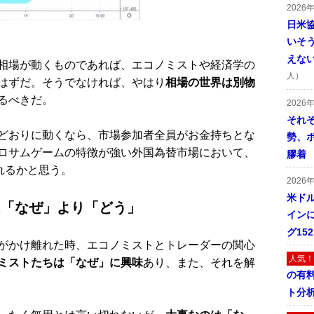
2026
日米
いそ
えな
相場が動くものであれば、エコノミストや経済学の
人）
はずだ。そうでなければ、やはり
相場の世界は別物
るべきだ。
2026
それ
どおりに動くなら、市場参加者全員がお金持ちとな
勢、
ロサムゲームの特徴が強い外国為替市場において、
膠着
れるかと思う。
2026
米ドル
は「なぜ」より「どう」
インに
グ15
がかけ離れた時、エコノミストとトレーダーの関心
人気！
ミストたちは「なぜ」に興味
あり、また、それを解
の有
ト分