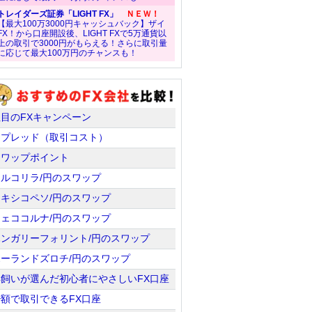
トレイダーズ証券「LIGHT FX」
ＮＥＷ！
【最大100万3000円キャッシュバック】ザイ
FX！から口座開設後、LIGHT FXで5万通貨以
上の取引で3000円がもらえる！さらに取引量
に応じて最大100万円のチャンスも！
注目のFXキャンペーン
スプレッド（取引コスト）
スワップポイント
トルコリラ/円のスワップ
メキシコペソ/円のスワップ
チェココルナ/円のスワップ
ハンガリーフォリント/円のスワップ
ポーランドズロチ/円のスワップ
羊飼いが選んだ初心者にやさしいFX口座
少額で取引できるFX口座