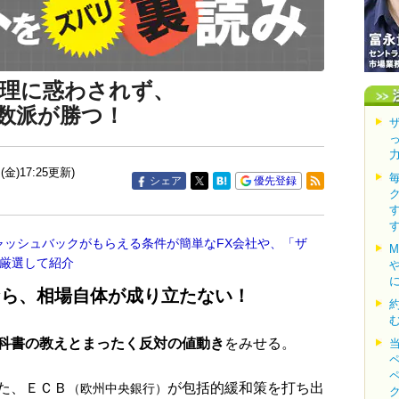
心理に惑わされず、
数派が勝つ！
(金)17:25更新)
シェア
優先登録
ャッシュバックがもらえる条件が簡単なFX会社や、「ザ
を厳選して紹介
なら、相場自体が成り立たない！
科書の教えとまったく反対の値動き
をみせる。
た、ＥＣＢ
が包括的緩和策を打ち出
（欧州中央銀行）