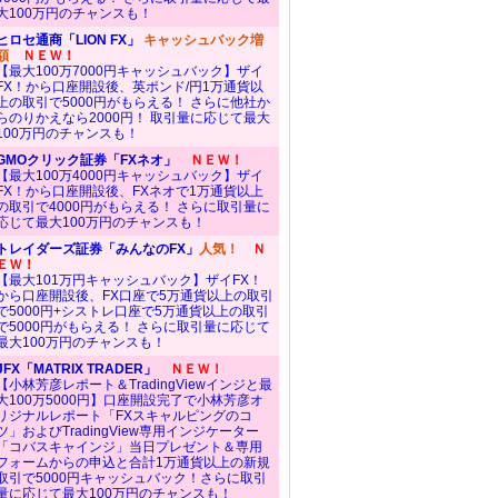
大100万円のチャンスも！
ヒロセ通商「LION FX」
キャッシュバック増
額
ＮＥＷ！
【最大100万7000円キャッシュバック】ザイ
FX！から口座開設後、英ポンド/円1万通貨以
上の取引で5000円がもらえる！ さらに他社か
らのりかえなら2000円！ 取引量に応じて最大
100万円のチャンスも！
GMOクリック証券「FXネオ」
ＮＥＷ！
【最大100万4000円キャッシュバック】ザイ
FX！から口座開設後、FXネオで1万通貨以上
の取引で4000円がもらえる！ さらに取引量に
応じて最大100万円のチャンスも！
トレイダーズ証券「みんなのFX」
人気！
Ｎ
ＥＷ！
【最大101万円キャッシュバック】ザイFX！
から口座開設後、FX口座で5万通貨以上の取引
で5000円+シストレ口座で5万通貨以上の取引
で5000円がもらえる！ さらに取引量に応じて
最大100万円のチャンスも！
JFX「MATRIX TRADER」
ＮＥＷ！
【小林芳彦レポート＆TradingViewインジと最
大100万5000円】口座開設完了で小林芳彦オ
リジナルレポート「FXスキャルピングのコ
ツ」およびTradingView専用インジケーター
「コバスキャインジ」当日プレゼント＆専用
フォームからの申込と合計1万通貨以上の新規
取引で5000円キャッシュバック！さらに取引
量に応じて最大100万円のチャンスも！