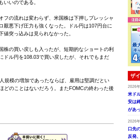
もいいのである。
オフの流れは変わらず、米国株は下押しプレッシャ
ロ厭悪下げ圧力も強くなった。ドル円は107円台に
下値突っ込みは見られなかった。
国株の買い戻しも入ったが、短期的なショートの利
ドル円を108.03で買い戻したが、それでもまだ
ザイ
人規模の増加であったならば、雇用は堅調だとい
2026
ほどのことはないだろう。またFOMCの終わった後
米ドル
安は終
があ
2026
口先
反発