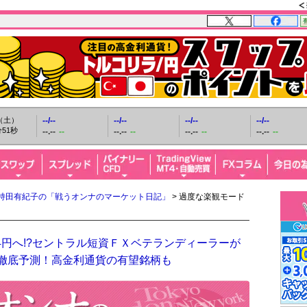
日（土）
--/--
--/--
--/--
--/--
52秒
--.--
--
--.--
--
--.--
--
--.--
--
持田有紀子の「戦うオンナのマーケット日記」
> 過度な楽観モード
4円へ!?セントラル短資ＦＸベテランディーラーが
を徹底予測！高金利通貨の有望銘柄も