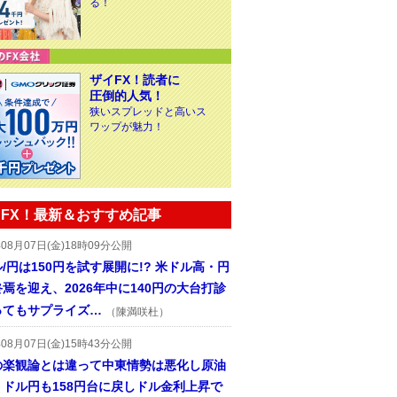
る！
ザイFX！読者に
圧倒的人気！
狭いスプレッドと高いス
ワップが魅力！
FX！最新＆おすすめ記事
年08月07日(金)18時09分公開
/円は150円を試す展開に!? 米ドル高・円
焉を迎え、2026年中に140円の大台打診
ってもサプライズ…
（陳満咲杜）
年08月07日(金)15時43分公開
の楽観論とは違って中東情勢は悪化し原油
、ドル円も158円台に戻しドル金利上昇で