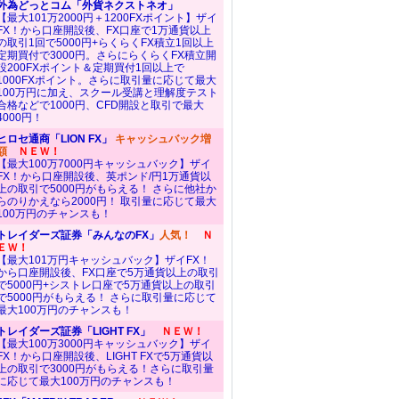
外為どっとコム「外貨ネクストネオ」
【最大101万2000円＋1200FXポイント】ザイ
FX！から口座開設後、FX口座で1万通貨以上
の取引1回で5000円+らくらくFX積立1回以上
定期買付で3000円。さらにらくらくFX積立開
設200FXポイント＆定期買付1回以上で
1000FXポイント。さらに取引量に応じて最大
100万円に加え、スクール受講と理解度テスト
合格などで1000円、CFD開設と取引で最大
4000円！
ヒロセ通商「LION FX」
キャッシュバック増
額
ＮＥＷ！
【最大100万7000円キャッシュバック】ザイ
FX！から口座開設後、英ポンド/円1万通貨以
上の取引で5000円がもらえる！ さらに他社か
らのりかえなら2000円！ 取引量に応じて最大
100万円のチャンスも！
トレイダーズ証券「みんなのFX」
人気！
Ｎ
ＥＷ！
【最大101万円キャッシュバック】ザイFX！
から口座開設後、FX口座で5万通貨以上の取引
で5000円+シストレ口座で5万通貨以上の取引
で5000円がもらえる！ さらに取引量に応じて
最大100万円のチャンスも！
トレイダーズ証券「LIGHT FX」
ＮＥＷ！
【最大100万3000円キャッシュバック】ザイ
FX！から口座開設後、LIGHT FXで5万通貨以
上の取引で3000円がもらえる！さらに取引量
に応じて最大100万円のチャンスも！