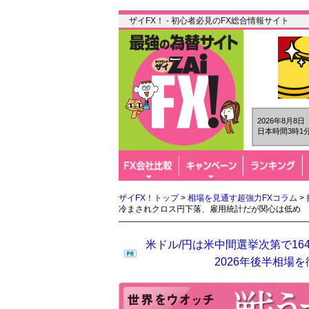
ザイFX！ - 初心者必見のFX総合情報サイト
2026年8月8
日本時間3時1分
ザイFX！トップ
>
相場を見通す超強力FXコラム
>
冷まされクロス円下落、雇用統計だが関心は低め
米ドル/円は米中間選挙次第で16
2026年後半相場