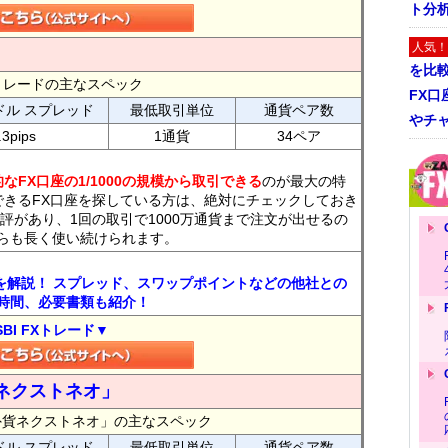
ト分
人気！
を比
FXトレードの主なスペック
FX口
ドル スプレッド
最低取引単位
通貨ペア数
やチ
.3pips
1通貨
34ペア
なFX口座の1/1000の規模から取引できる
のが最大の特
できるFX口座を探している方は、絶対にチェックしておき
評があり、1回の取引で1000万通貨まで注文が出せるの
らも長く使い続けられます。
トを解説！ スプレッド、スワップポイントなどの他社との
時間、必要書類も紹介！
SBI FXトレード▼
ネクストネオ」
外貨ネクストネオ」の主なスペック
ドル スプレッド
最低取引単位
通貨ペア数