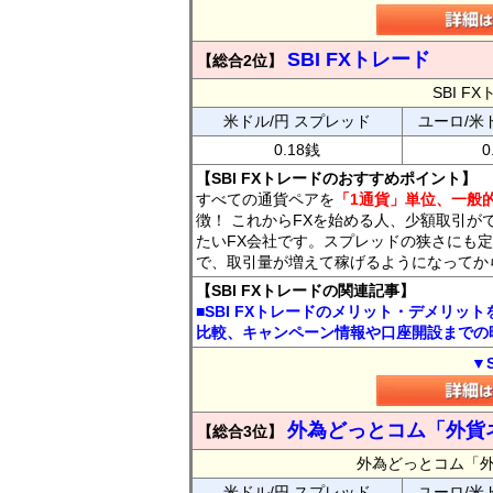
SBI FXトレード
【総合2位】
SBI 
米ドル/円 スプレッド
ユーロ/米
0.18銭
0
【SBI FXトレードのおすすめポイント】
すべての通貨ペアを
「1通貨」単位、一般的
徴！ これからFXを始める人、少額取引が
たいFX会社です。スプレッドの狭さにも定
で、取引量が増えて稼げるようになってか
【SBI FXトレードの関連記事】
■SBI FXトレードのメリット・デメリッ
比較、キャンペーン情報や口座開設までの
▼
外為どっとコム「外貨
【総合3位】
外為どっとコム「
米ドル/円 スプレッド
ユーロ/米