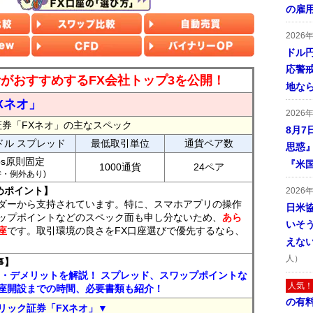
の雇
2026
ドル
応警
読者がおすすめするFX会社トップ3を公開！
地な
Xネオ」
2026
証券「FXネオ」の主なスペック
8月7
ドル スプレッド
最低取引単位
通貨ペア数
思惑
ips原則固定
『米
1000通貨
24ペア
7時・例外あり)
めポイント】
2026
ダーから支持されています。特に、スマホアプリの操作
日米
ップポイントなどのスペック面も申し分ないため、
あら
いそ
座
です。取引環境の良さをFX口座選びで優先するなら、
えな
人）
事】
ト・デメリットを解説！ スプレッド、スワップポイントな
人気！
座開設までの時間、必要書類も紹介！
の有
リック証券「FXネオ」▼