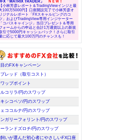
JFX「MATRIX TRADER」
ＮＥＷ！
【小林芳彦レポート＆TradingViewインジと最
大100万5000円】口座開設完了で小林芳彦オ
リジナルレポート「FXスキャルピングのコ
ツ」およびTradingView専用インジケーター
「コバスキャインジ」当日プレゼント＆専用
フォームからの申込と合計1万通貨以上の新規
取引で5000円キャッシュバック！さらに取引
量に応じて最大100万円のチャンスも！
注目のFXキャンペーン
スプレッド（取引コスト）
スワップポイント
トルコリラ/円のスワップ
メキシコペソ/円のスワップ
チェココルナ/円のスワップ
ハンガリーフォリント/円のスワップ
ポーランドズロチ/円のスワップ
羊飼いが選んだ初心者にやさしいFX口座