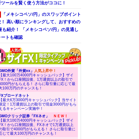
析ツールを賢く使う方法がココに！
「メキシコペソ/円」のスワップポイント
較！ 高い順にランキングして、おすすめの
座も紹介！ 「メキシコペソ/円」の見通し
ャートも確認
GMO外貨「外貨ex」
人気上昇中！
【最大100万4000円キャッシュバック】ザイ
FX！から口座開設後、1万通貨以上の取引で
4000円がもらえる！ さらに取引量に応じて最
大100万円のチャンスも！
FXブロードネット
【最大6万3000円キャッシュバック】当サイト
限定！1万通貨以上の取引で現金3000円がもら
えるキャンペーン実施中！
GMOクリック証券「FXネオ」
ＮＥＷ！
【最大100万4000円キャッシュバック】ザイ
FX！から口座開設後、FXネオで1万通貨以上
の取引で4000円がもらえる！ さらに取引量に
応じて最大100万円のチャンスも！