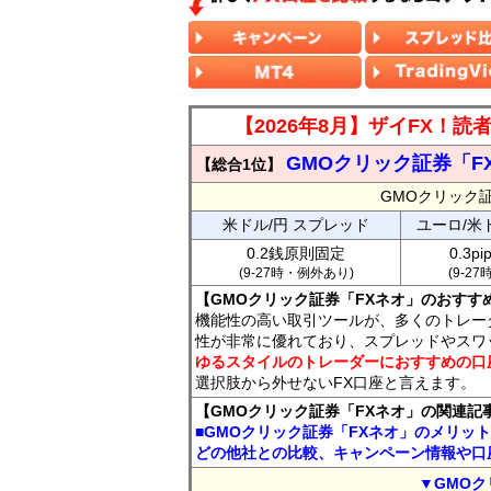
【2026年8月】ザイFX！
GMOクリック証券「F
【総合1位】
GMOクリック
米ドル/円 スプレッド
ユーロ/米
0.2銭原則固定
0.3p
(9-27時・例外あり)
(9-2
【GMOクリック証券「FXネオ」のおすす
機能性の高い取引ツールが、多くのトレー
性が非常に優れており、スプレッドやスワ
ゆるスタイルのトレーダーにおすすめの口
選択肢から外せないFX口座と言えます。
【GMOクリック証券「FXネオ」の関連記
■GMOクリック証券「FXネオ」のメリッ
どの他社との比較、キャンペーン情報や口
▼GMOク