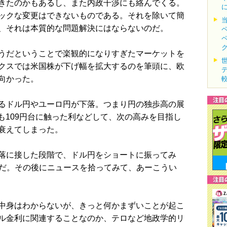
きたのかもあるし、また内政干渉にも絡んでくる。
ックな変更はできないものである。それを除いて簡
、それは本質的な問題解決にはならないのだ。
うだということで楽観的になりすぎたマーケットを
クスでは米国株が下げ幅を拡大するのを筆頭に、欧
向かった。
るドル円やユーロ円が下落。つまり円の独歩高の展
も109円台に触った利などして、次の高みを目指し
衰えてしまった。
落に接した段階で、ドル円をショートに振ってみ
込んだ。その後にニュースを拾ってみて、あーこうい
中身はわからないが、きっと何かまずいことが起こ
ル金利に関連することなのか、テロなど地政学的リ