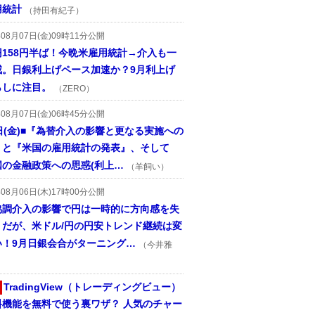
用統計
（持田有紀子）
年08月07日(金)09時11分公開
円158円半ば！今晩米雇用統計→介入も一
戒。日銀利上げペース加速か？9月利上げ
らしに注目。
（ZERO）
年08月07日(金)06時45分公開
日(金)■『為替介入の影響と更なる実施への
』と『米国の雇用統計の発表』、そして
国の金融政策への思惑(利上…
（羊飼い）
年08月06日(木)17時00分公開
協調介入の影響で円は一時的に方向感を失
うだが、米ドル/円の円安トレンド継続は変
い！9月日銀会合がターニング…
（今井雅
TradingView（トレーディングビュー）
料機能を無料で使う裏ワザ？ 人気のチャー