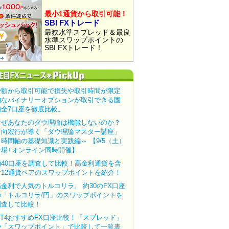
最小1通貨から取引可能！
SBI FXトレード
最狭水準スプレッド＆最良
水準スワップポイントの
SBI FXトレード！
少額から取引可能で損失や取引時間が限定
的なバイナリーオプションが取引できる国
内全7口座を徹底比較。
なぜあなたのダウ理論は機能しないのか？
田向宏行が導く「ダウ理論マスター講座」
～時間軸の基礎知識と実践編～ 【9/5（土）
会場+オンライン同時開催】
約40口座を調査して比較！高金利通貨を含
む12通貨ペアのスワップポイントを紹介！
高金利で人気のトルコリラ。 約30のFX口座
の「トルコリラ/円」のスワップポイントを
調査して比較！
MT4おすすめFX口座比較！「スプレッド」
や「スワップポイント」で比較して一覧表