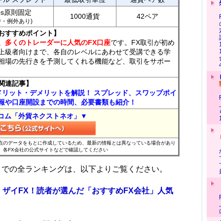
ips原則固定
1000通貨
42ペア
7時・例外あり)
おすすめポイント】
、多くのトレーダーに人気のFX口座
です。FX取引が初め
上級者向けまで、各自のレベルにあわせて受講できる学
相場の先行きを予測してくれる機能など、取引をサポー
関連記事】
メリット・デメリットを解説！ スプレッド、スワップポイ
報や口座開設までの時間、必要書類も紹介！
コム「外貨ネクストネオ」▼
時点のデータをもとに作成しているため、最新の情報とは異なっている場合があり
、各FX会社の公式サイトなどで確認してください
位までの全ランキングは、以下よりご覧ください。
 ザイFX！読者が選んだ「おすすめFX会社」人気