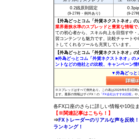
0.2銭原則固定
0.3p
(9-27時・例外あり)
(9-2
【外為どっとコム「外貨ネクストネオ」の
業界最狭水準のスプレッドと豊富な情報で
ての初心者から、スキル向上を目指す中・
習コンテンツも魅力です。比較チャートや
トしてくれるツールも充実しています。
【外為どっとコム「外貨ネクストネオ」の
■外為どっとコム「外貨ネクストネオ」の
ントなどの他社との比較、キャンペーン情
▼外為どっと
※スプレッドはすべて例外あり。この表は2026年8月3日
ます。最新の情報はザイFX！の
「FX会社おすすめ比較」
や
各FX口座のさらに詳しい情報や10
【※関連記事はこちら！】
⇒
FXトレーダーのリアルな声を反映！
ランキング！